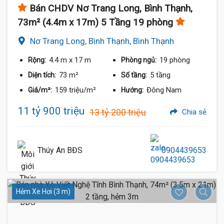
Bán CHDV Nơ Trang Long, Bình Thạnh,
73m² (4.4m x 17m) 5 Tầng 19 phòng
Nơ Trang Long, Bình Thạnh, Bình Thạnh
4.4 m
x 17 m
19 phòng
Rộng:
Phòng ngủ:
73 m²
5 tầng
Diện tích:
Số tầng:
159 triệu/m²
Đông Nam
Giá/m²:
Hướng:
11 tỷ 900 triệu
13 tỷ 200 triệu
Chia sẻ
Thúy An BĐS
0904439653
Hẻm Xe Hơi (3 m)