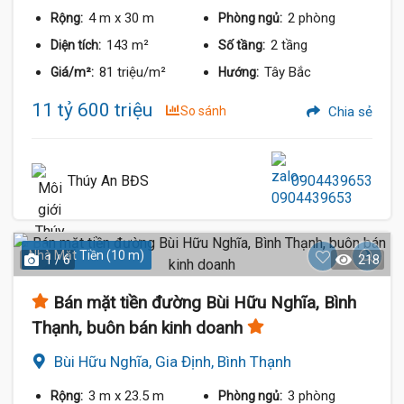
4 m
x 30 m
2 phòng
Rộng:
Phòng ngủ:
143 m²
2 tầng
Diện tích:
Số tầng:
81 triệu/m²
Tây Bắc
Giá/m²:
Hướng:
11 tỷ 600 triệu
So sánh
Chia sẻ
Thúy An BĐS
0904439653
Nhà Mặt Tiền (10 m)
1 / 6
218
Bán mặt tiền đường Bùi Hữu Nghĩa, Bình
Thạnh, buôn bán kinh doanh
Bùi Hữu Nghĩa, Gia Định, Bình Thạnh
11.9 Tỷ
3 m
x 23.5 m
3 phòng
Rộng:
Phòng ngủ: