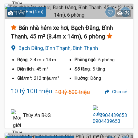
Hẻm Xe Hơi (4 m)
1 / 4
79
Bán nhà hẻm xe hơi, Bạch Đằng, Bình
Thạnh, 45 m² (3.4m x 14m), 6 phòng
Bạch Đằng, Bình Thạnh, Bình Thạnh
3.4 m
x 14 m
6 phòng
Rộng:
Phòng ngủ:
45 m²
5 tầng
Diện tích:
Số tầng:
212 triệu/m²
Đông
Giá/m²:
Hướng:
10 tỷ 100 triệu
10 tỷ 500 triệu
Chia sẻ
Thúy An BĐS
0904439653