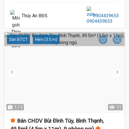
Thúy An BĐS
0904439653
Sàn BTCT
Hẻm (3.5 m)
1 / 3
11
Bán CHDV Bùi Đình Túy, Bình Thạnh,
49.5m² (4.5m x 11m), 9 phòng ngủ