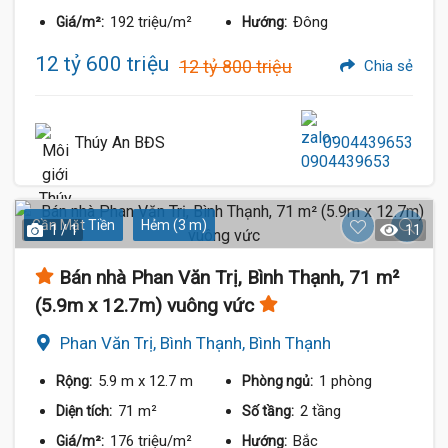
192 triệu/m²
Đông
Giá/m²:
Hướng:
12 tỷ 600 triệu
12 tỷ 800 triệu
Chia sẻ
12.6 Tỷ
12.6 Tỷ
Thúy An BĐS
0904439653
Gần Mặt Tiền
Hẻm (3 m)
1 / 1
11
Bán nhà Phan Văn Trị, Bình Thạnh, 71 m²
(5.9m x 12.7m) vuông vức
Phan Văn Trị, Bình Thạnh, Bình Thạnh
5.9 m
x 12.7 m
1 phòng
Rộng:
Phòng ngủ:
71 m²
2 tầng
Diện tích:
Số tầng:
176 triệu/m²
Bắc
Giá/m²:
Hướng: