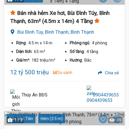
Bán nhà hẻm Xe hơi, Bùi Đình Túy, Bình
Thạnh, 63m² (4.5m x 14m) 4 Tầng
Bùi Đình Túy, Bình Thạnh, Bình Thạnh
4.5 m
x 14 m
4 phòng
Rộng:
Phòng ngủ:
63 m²
4 tầng
Diện tích:
Số tầng:
182 triệu/m²
Bắc
Giá/m²:
Hướng:
12 tỷ 500 triệu
So sánh
Chia sẻ
Thúy An BĐS
0904439653
Gần Mặt Tiền
Hẻm (3.5 m)
1 / 3
19