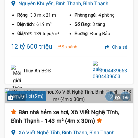
Nguyễn Khuyến, Bình Thạnh, Bình Thạnh
3.3 m
x 21 m
4 phòng
Rộng:
Phòng ngủ:
61.9 m²
3 tầng
Diện tích:
Số tầng:
189 triệu/m²
Đông Bắc
Giá/m²:
Hướng:
12 tỷ 600 triệu
So sánh
Chia sẻ
Thúy An BĐS
0904439653
Hẻm Xe Hơi (5 m)
1 / 2
186
Bán nhà hẻm xe hơi, Xô Viết Nghệ Tĩnh,
Bình Thạnh - 143 m² (4m x 30m)
Xô Viết Nghệ Tĩnh, Bình Thạnh, Bình Thạnh