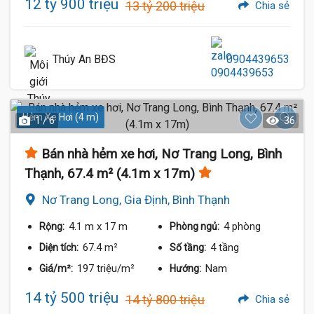
12 tỷ 900 triệu
13 tỷ 200 triệu
Chia sẻ
Thúy An BĐS
0904439653
Hẻm Xe Hơi (4 m)
13 Tỷ
1 / 6
36
Bán nhà hẻm xe hơi, Nơ Trang Long, Bình
Thạnh, 67.4 m² (4.1m x 17m)
Nơ Trang Long, Gia Định, Bình Thạnh
4.1 m
x 17 m
4 phòng
Rộng:
Phòng ngủ:
67.4 m²
4 tầng
Diện tích:
Số tầng:
197 triệu/m²
Nam
Giá/m²:
Hướng:
11.8 Tỷ
14 tỷ 500 triệu
14 tỷ 800 triệu
Chia sẻ