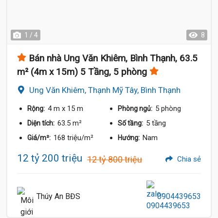
1 / 4
8
Bán nhà Ung Văn Khiêm, Bình Thạnh, 63.5
m² (4m x 15m) 5 Tầng, 5 phòng
Ung Văn Khiêm, Thạnh Mỹ Tây, Bình Thạnh
4 m
x 15 m
5 phòng
Rộng:
Phòng ngủ:
63.5 m²
5 tầng
Diện tích:
Số tầng:
168 triệu/m²
Nam
Giá/m²:
Hướng:
12 tỷ 200 triệu
12 tỷ 800 triệu
Chia sẻ
Thúy An BĐS
0904439653