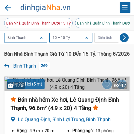
Bán Nhà Quận Bình Thạnh Dưới 15 Tỷ
Bán Nhà Quận Bình Thạnh Dưới 1
Bình Thạnh
10 – 15 Tỷ
Diện tích
Bán Nhà Bình Thạnh Giá Từ 10 Đến 15 Tỷ. Tháng 8/2026.
Bình Thạnh
269
Hẻm Xe Hơi (5 m)
1 / 5
12
Bán nhà hẻm Xe hơi, Lê Quang Định Bình
Thạnh, 96.6m² (4.9 x 20) 4 Tầng
Lê Quang Định, Bình Lợi Trung, Bình Thạnh
4.9 m
x 20 m
13 phòng
Rộng:
Phòng ngủ: