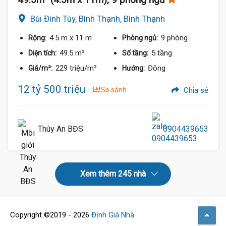
Bùi Đình Túy, Bình Thạnh, Bình Thạnh
4.5 m
x 11 m
9 phòng
Rộng:
Phòng ngủ:
49.5 m²
5 tầng
Diện tích:
Số tầng:
229 triệu/m²
Đông
Giá/m²:
Hướng:
12 tỷ 500 triệu
So sánh
Chia sẻ
Thúy An BĐS
0904439653
Xem thêm 245 nhà
Copyright ©2019 - 2026
Định Giá Nhà