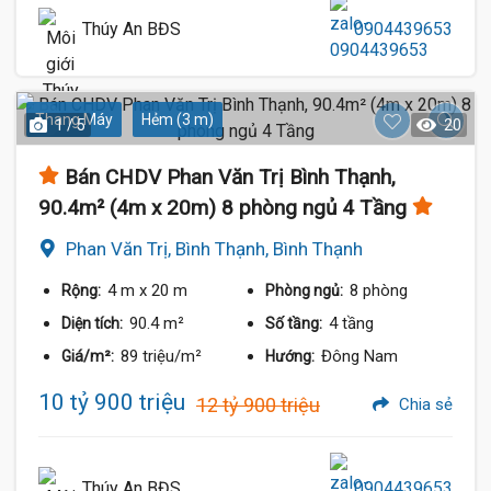
Thúy An BĐS
0904439653
Thang Máy
Hẻm (3 m)
1 / 5
20
Bán CHDV Phan Văn Trị Bình Thạnh,
90.4m² (4m x 20m) 8 phòng ngủ 4 Tầng
Phan Văn Trị, Bình Thạnh, Bình Thạnh
4 m
x 20 m
8 phòng
Rộng:
Phòng ngủ:
90.4 m²
4 tầng
Diện tích:
Số tầng:
89 triệu/m²
Đông Nam
Giá/m²:
Hướng:
10 tỷ 900 triệu
12 tỷ 900 triệu
Chia sẻ
Thúy An BĐS
0904439653