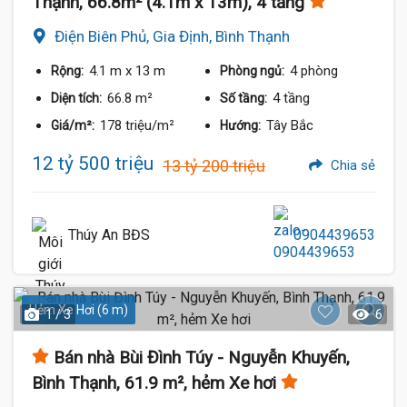
Thạnh, 66.8m² (4.1m x 13m), 4 tầng
Điện Biên Phủ, Gia Định, Bình Thạnh
4.1 m
x 13 m
4 phòng
Rộng:
Phòng ngủ:
66.8 m²
4 tầng
Diện tích:
Số tầng:
178 triệu/m²
Tây Bắc
Giá/m²:
Hướng:
12 tỷ 500 triệu
13 tỷ 200 triệu
Chia sẻ
Thúy An BĐS
0904439653
Hẻm Xe Hơi (6 m)
1 / 3
6
Bán nhà Bùi Đình Túy - Nguyễn Khuyến,
Bình Thạnh, 61.9 m², hẻm Xe hơi