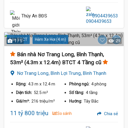
Thúy An BĐS
0904439653
Sàn BTCT
Hẻm Xe Hơi (4 m)
1 / 5
29
Bán nhà Nơ Trang Long, Bình Thạnh,
53m² (4.3m x 12.4m) BTCT 4 Tầng cũ
Nơ Trang Long, Bình Lợi Trung, Bình Thạnh
4.3 m
x 12.4 m
4 phòng
Rộng:
Phòng ngủ:
52.5 m²
4 tầng
Diện tích:
Số tầng:
216 triệu/m²
Tây Bắc
Giá/m²:
Hướng:
11 tỷ 800 triệu
So sánh
Chia sẻ