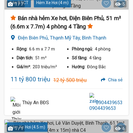
Sàn BTCT
Hẻm Xe Hơi (4 m)
1 / 7
5
Bán nhà hẻm Xe hơi, Điện Biên Phủ, 51 m²
(6.6m x 7.7m) 4 phòng 4 Tầng
Điện Biên Phủ, Thạnh Mỹ Tây, Bình Thạnh
6.6 m
x 7.7 m
4 phòng
Rộng:
Phòng ngủ:
51 m²
4 tầng
Diện tích:
Số tầng:
203 triệu/m²
Đông Bắc
Giá/m²:
Hướng:
11 tỷ 800 triệu
12 tỷ 500 triệu
Chia sẻ
Thúy An BĐS
0904439653
Hẻm Xe Hơi (4.5 m)
1 / 1
6