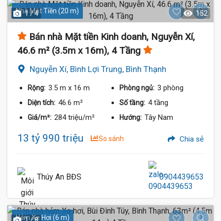
Nhà Mặt Tiền (20 m)
1 / 4
152
Bán nhà Mặt tiền Kinh doanh, Nguyễn Xí,
46.6 m² (3.5m x 16m), 4 Tầng
Nguyễn Xí, Bình Lợi Trung, Bình Thạnh
3.5 m
x 16 m
3 phòng
Rộng:
Phòng ngủ:
46.6 m²
4 tầng
Diện tích:
Số tầng:
284 triệu/m²
Tây Nam
Giá/m²:
Hướng:
13 tỷ 990 triệu
So sánh
Chia sẻ
Thúy An BĐS
0904439653
Hẻm Xe Hơi (6 m)
1 / 8