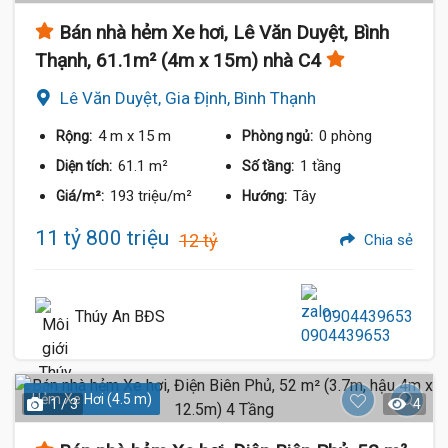
Bán nhà hẻm Xe hơi, Lê Văn Duyệt, Bình
Thạnh, 61.1m² (4m x 15m) nhà C4
Lê Văn Duyệt, Gia Định, Bình Thạnh
4 m
x 15 m
0 phòng
Rộng:
Phòng ngủ:
61.1 m²
1 tầng
Diện tích:
Số tầng:
193 triệu/m²
Tây
Giá/m²:
Hướng:
11 tỷ 800 triệu
12 tỷ
Chia sẻ
Thúy An BĐS
0904439653
Hẻm Xe Hơi (4.5 m)
1 / 3
4