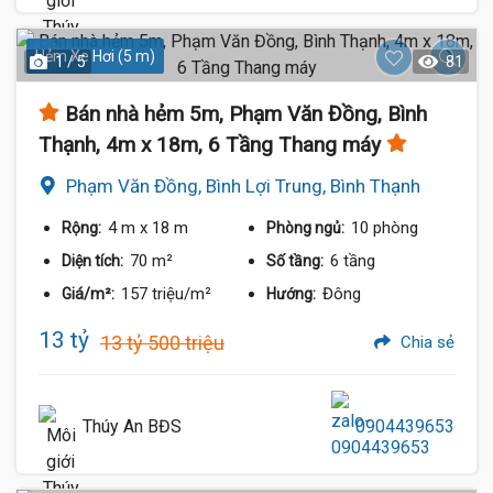
Hẻm Xe Hơi (5 m)
1 / 5
81
Bán nhà hẻm 5m, Phạm Văn Đồng, Bình
Thạnh, 4m x 18m, 6 Tầng Thang máy
Phạm Văn Đồng, Bình Lợi Trung, Bình Thạnh
4 m
x 18 m
10 phòng
Rộng:
Phòng ngủ:
70 m²
6 tầng
Diện tích:
Số tầng:
157 triệu/m²
Đông
Giá/m²:
Hướng:
13 tỷ
13 tỷ 500 triệu
Chia sẻ
Thúy An BĐS
0904439653