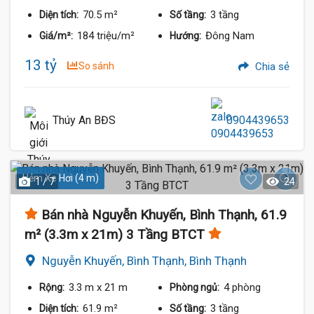
70.5 m²
3 tầng
Diện tích:
Số tầng:
184 triệu/m²
Đông Nam
Giá/m²:
Hướng:
13 tỷ
So sánh
Chia sẻ
Thúy An BĐS
0904439653
Hẻm Xe Hơi (4 m)
1 / 7
24
Tỷ
Bán nhà Nguyễn Khuyến, Bình Thạnh, 61.9
m² (3.3m x 21m) 3 Tầng BTCT
Nguyễn Khuyến, Bình Thạnh, Bình Thạnh
3.3 m
x 21 m
4 phòng
Rộng:
Phòng ngủ:
61.9 m²
3 tầng
Diện tích:
Số tầng: