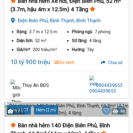
Bán nhà hẻm Xe hơi, Điện Biên Phủ, 52 m²
(3.7m, hậu 4m x 12.5m) 4 Tầng
Điện Biên Phủ, Bình Thạnh, Bình Thạnh
3.7 m
x 12.5 m
7 phòng
Rộng:
Phòng ngủ:
52 m²
4 tầng
Diện tích:
Số tầng:
200 triệu/m²
Tây
Giá/m²:
Hướng:
10 tỷ 900 triệu
So sánh
Chia sẻ
Thúy An BĐS
0904439653
Sàn BTCT
Hẻm (2 m)
1 / 1
98
Bán nhà hẻm 140 Điện Biên Phủ, Bình