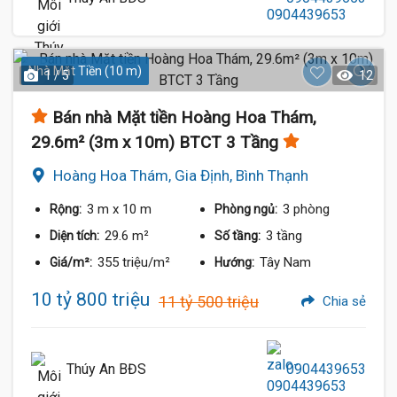
Nhà Mặt Tiền (10 m)
1 / 5
12
Bán nhà Mặt tiền Hoàng Hoa Thám,
29.6m² (3m x 10m) BTCT 3 Tầng
Hoàng Hoa Thám, Gia Định, Bình Thạnh
3 m
x 10 m
3 phòng
Rộng:
Phòng ngủ:
29.6 m²
3 tầng
Diện tích:
Số tầng:
355 triệu/m²
Tây Nam
Giá/m²:
Hướng:
10 tỷ 800 triệu
11 tỷ 500 triệu
Chia sẻ
Thúy An BĐS
0904439653