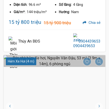
96.6 m²
4 tầng
Diện tích:
Số tầng:
144 triệu/m²
Nam
Giá/m²:
Hướng:
15 tỷ 800 triệu
15 tỷ 900 triệu
Chia sẻ
Thúy An BĐS
0904439653
Hẻm Xe Hơi (4 m)