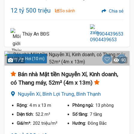
12 tỷ 500 triệu
So sánh
Chia sẻ
Thúy An BĐS
0904439653
Hẻm Xe Hơi (10 m)
1 / 2
90
Bán nhà Mặt tiền Nguyễn Xí, Kinh doanh,
có Thang máy, 52m² (4m x 13m)
Nguyễn Xí, Bình Lợi Trung, Bình Thạnh
4 m
x 13 m
13 phòng
Rộng:
Phòng ngủ:
52.2 m²
7 tầng
Diện tích:
Số tầng:
202 triệu/m²
Đông Bắc
Giá/m²:
Hướng: