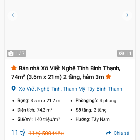
1 / 7
11
Bán nhà Xô Viết Nghệ Tĩnh Bình Thạnh,
74m² (3.5m x 21m) 2 tầng, hẻm 3m
Xô Viết Nghệ Tĩnh, Thạnh Mỹ Tây, Bình Thạnh
3.5 m
x 21.2 m
3 phòng
Rộng:
Phòng ngủ:
74.2 m²
2 tầng
Diện tích:
Số tầng:
140 triệu/m²
Tây Nam
Giá/m²:
Hướng:
11 tỷ
11 tỷ 500 triệu
Chia sẻ