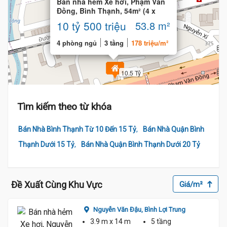
Bán nhà hẻm Xe hơi, Phạm Văn
Đồng, Bình Thạnh, 54m² (4 x
12.7) 4 phòng
10 tỷ 500 triệu
53.8 m²
4 phòng ngủ
3 tầng
178 triệu/m²
10.5 Tỷ
Tìm kiếm theo từ khóa
,
Bán Nhà Bình Thạnh Từ 10 Đến 15 Tỷ
Bán Nhà Quận Bình
,
Thạnh Dưới 15 Tỷ
Bán Nhà Quận Bình Thạnh Dưới 20 Tỷ
Đề Xuất Cùng Khu Vực
Giá/m²
ng
Nguyễn Văn Đậu,
Bình Lợi Trung
3.9 m
x 14 m
5 tầng