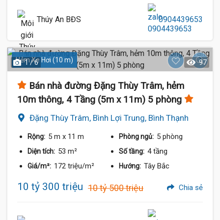
Thúy An BĐS
0904439653
Hẻm Xe Hơi (10 m)
1 / 6
97
Bán nhà đường Đặng Thùy Trâm, hẻm
10m thông, 4 Tầng (5m x 11m) 5 phòng
Đặng Thùy Trâm, Bình Lợi Trung, Bình Thạnh
5 m
x 11 m
5 phòng
Rộng:
Phòng ngủ:
53 m²
4 tầng
Diện tích:
Số tầng:
172 triệu/m²
Tây Bắc
Giá/m²:
Hướng:
10 tỷ 300 triệu
10 tỷ 500 triệu
Chia sẻ