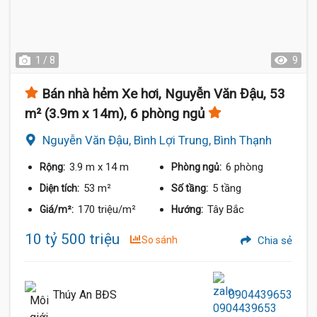
1 / 8
9
Bán nhà hẻm Xe hơi, Nguyễn Văn Đậu, 53
m² (3.9m x 14m), 6 phòng ngủ
Nguyễn Văn Đậu, Bình Lợi Trung, Bình Thạnh
3.9 m
x 14 m
6 phòng
Rộng:
Phòng ngủ:
53 m²
5 tầng
Diện tích:
Số tầng:
170 triệu/m²
Tây Bắc
Giá/m²:
Hướng:
10 tỷ 500 triệu
So sánh
Chia sẻ
Thúy An BĐS
0904439653