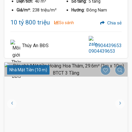
40 m²
5 tầng
Diện tích:
Số tầng:
238 triệu/m²
Đông Nam
Giá/m²:
Hướng:
10 tỷ 800 triệu
So sánh
Chia sẻ
Thúy An BĐS
0904439653
Nhà Mặt Tiền (10 m)