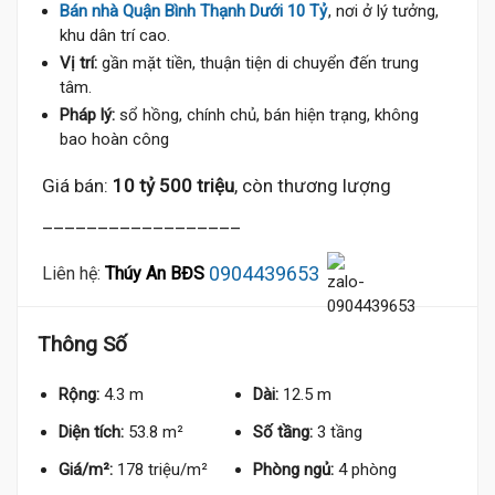
Bán nhà Quận Bình Thạnh Dưới 10 Tỷ
, nơi ở lý tưởng,
khu dân trí cao.
Vị trí:
gần mặt tiền, thuận tiện di chuyển đến trung
tâm.
Pháp lý:
sổ hồng, chính chủ, bán hiện trạng, không
10.3 Tỷ
bao hoàn công
Giá bán:
10 tỷ 500 triệu
, còn thương lượng
__________________
0904439653
Liên hệ:
Thúy An BĐS
Thông Số
Rộng:
4.3 m
Dài:
12.5 m
Diện tích:
53.8 m²
Số tầng:
3 tầng
Giá/m²:
178 triệu/m²
Phòng ngủ:
4 phòng