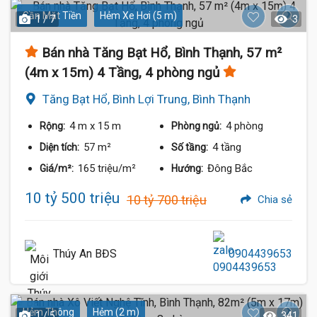
Gần Mặt Tiền
Hẻm Xe Hơi (5 m)
1 / 7
3
Bán nhà Tăng Bạt Hổ, Bình Thạnh, 57 m²
10.4 Tỷ
(4m x 15m) 4 Tầng, 4 phòng ngủ
Tăng Bạt Hổ, Bình Lợi Trung, Bình Thạnh
4 m
x 15 m
4 phòng
Rộng:
Phòng ngủ:
57 m²
4 tầng
Diện tích:
Số tầng:
165 triệu/m²
Đông Bắc
Giá/m²:
Hướng:
10 tỷ 500 triệu
10 tỷ 700 triệu
Chia sẻ
Thúy An BĐS
0904439653
Hẻm Thông
Hẻm (2 m)
1 / 5
341