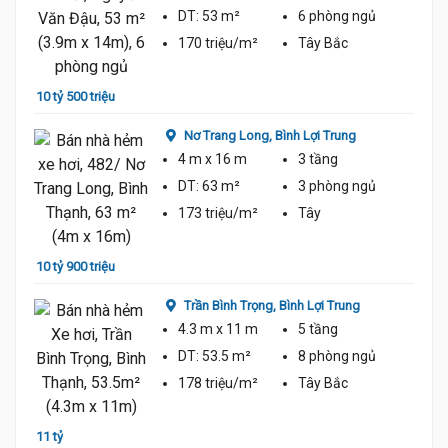
DT:
53 m²
6 phòng
ngủ
170 triệu/m²
Tây Bắc
10 tỷ 500 triệu
9 tỷ 7
Nơ Trang Long,
Bình Lợi Trung
4 m
x 16 m
3 tầng
DT:
63 m²
3 phòng
ngủ
173 triệu/m²
Tây
10 tỷ 900 triệu
9 tỷ 7
Trần Bình Trọng,
Bình Lợi Trung
4.3 m
x 11 m
5 tầng
DT:
53.5 m²
8 phòng
ngủ
178 triệu/m²
Tây Bắc
11 tỷ
9 tỷ 6