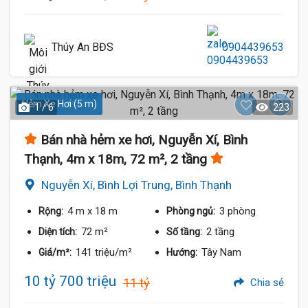
Thúy An BĐS
0904439653
Hẻm Xe Hơi (5 m)
1 / 6
223
Bán nhà hẻm xe hơi, Nguyễn Xí, Bình
Thạnh, 4m x 18m, 72 m², 2 tầng
Nguyễn Xí, Bình Lợi Trung, Bình Thạnh
4 m
x 18 m
3 phòng
Rộng:
Phòng ngủ:
72 m²
2 tầng
Diện tích:
Số tầng:
141 triệu/m²
Tây Nam
Giá/m²:
Hướng:
10 tỷ 700 triệu
11 tỷ
Chia sẻ