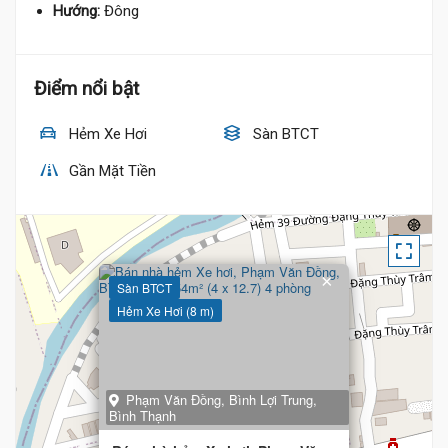
Hướng:
Đông
Điểm nổi bật
Hẻm Xe Hơi
Sàn BTCT
Gần Mặt Tiền
×
Sàn BTCT
Hẻm Xe Hơi (8 m)
Phạm Văn Đồng, Bình Lợi Trung,
Bình Thạnh