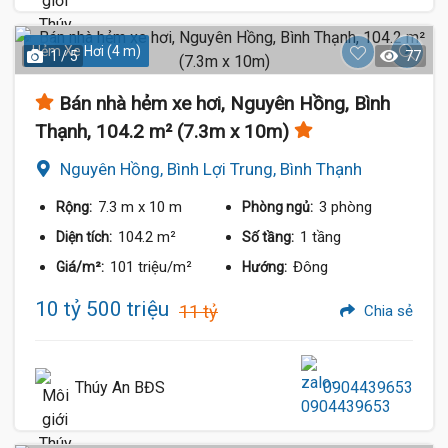
Hẻm Xe Hơi (4 m)
1 / 5
77
Bán nhà hẻm xe hơi, Nguyên Hồng, Bình
Thạnh, 104.2 m² (7.3m x 10m)
Nguyên Hồng, Bình Lợi Trung, Bình Thạnh
7.3 m
x 10 m
3 phòng
Rộng:
Phòng ngủ:
104.2 m²
1 tầng
Diện tích:
Số tầng:
101 triệu/m²
Đông
Giá/m²:
Hướng:
10 tỷ 500 triệu
11 tỷ
Chia sẻ
Thúy An BĐS
0904439653