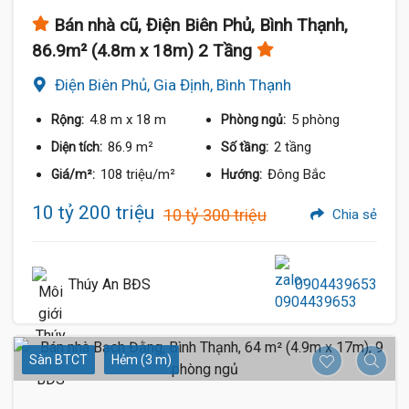
Bán nhà cũ, Điện Biên Phủ, Bình Thạnh,
86.9m² (4.8m x 18m) 2 Tầng
Điện Biên Phủ, Gia Định, Bình Thạnh
4.8 m
x 18 m
5 phòng
Rộng:
Phòng ngủ:
86.9 m²
2 tầng
Diện tích:
Số tầng:
108 triệu/m²
Đông Bắc
Giá/m²:
Hướng:
10 tỷ 200 triệu
10 tỷ 300 triệu
Chia sẻ
Thúy An BĐS
0904439653
Sàn BTCT
Hẻm (3 m)