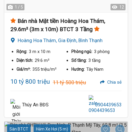
1 / 5
12
Bán nhà Mặt tiền Hoàng Hoa Thám,
29.6m² (3m x 10m) BTCT 3 Tầng
Hoàng Hoa Thám, Gia Định, Bình Thạnh
3 m
x 10 m
3 phòng
Rộng:
Phòng ngủ:
29.6 m²
3 tầng
Diện tích:
Số tầng:
355 triệu/m²
Tây Nam
Giá/m²:
Hướng:
10 tỷ 800 triệu
11 tỷ 500 triệu
Chia sẻ
Thúy An BĐS
0904439653
Sàn BTCT
Hẻm Xe Hơi (5 m)