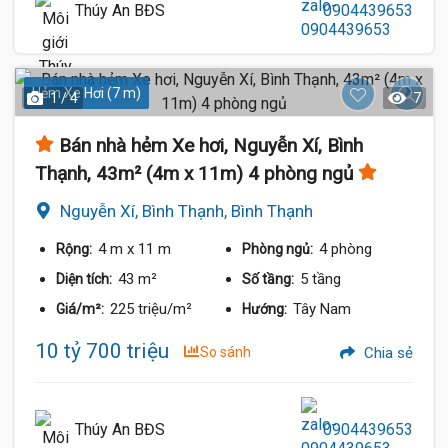
Thúy An BĐS
0904439653
Hẻm Xe Hơi (7 m)
1 / 4
7
Bán nhà hẻm Xe hơi, Nguyễn Xí, Bình
Thạnh, 43m² (4m x 11m) 4 phòng ngủ
Nguyễn Xí, Bình Thạnh, Bình Thạnh
4 m
x 11 m
4 phòng
Rộng:
Phòng ngủ:
43 m²
5 tầng
Diện tích:
Số tầng:
225 triệu/m²
Tây Nam
Giá/m²:
Hướng:
10 tỷ 700 triệu
So sánh
Chia sẻ
Thúy An BĐS
0904439653