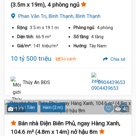
(3.5m x 19m), 4 phòng ngủ
Phan Văn Trị, Bình Thạnh, Bình Thạnh
3.5 m
x 19.1 m
4 phòng
Rộng:
Phòng ngủ:
66.9 m²
4 tầng
Diện tích:
Số tầng:
141 triệu/m²
Tây Nam
Giá/m²:
Hướng:
10 tỷ 500 triệu
So sánh
Chia sẻ
Thúy An BĐS
0904439653
Gần Mặt Tiền
Hẻm (2 m)
1 / 1
40
Bán nhà Điện Biên Phủ, ngay Hàng Xanh,
104.6 m² (4.8m x 14m) nở hậu 8m