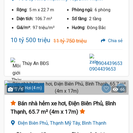
5 m
x 22.7 m
6 phòng
Rộng:
Phòng ngủ:
106.7 m²
2 tầng
Diện tích:
Số tầng:
97 triệu/m²
Đông Bắc
Giá/m²:
Hướng:
10 tỷ 500 triệu
11 tỷ 750 triệu
Chia sẻ
Thúy An BĐS
0904439653
Hẻm Xe Hơi (4 m)
1 / 6
66
Bán nhà hẻm xe hơi, Điện Biên Phủ, Bình
Thạnh, 65.7 m² (4m x 17m)
Điện Biên Phủ, Thạnh Mỹ Tây, Bình Thạnh