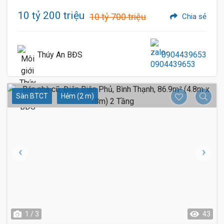
10 tỷ 200 triệu
10 tỷ 700 triệu
Chia sẻ
Thúy An BĐS
0904439653
Sàn BTCT
Hẻm (2 m)
1 / 3
43