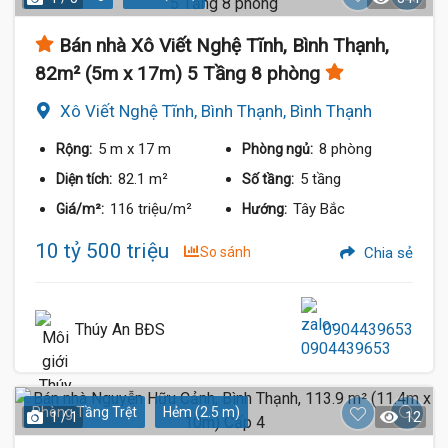
Bán nhà Xô Viết Nghệ Tĩnh, Bình Thạnh,
82m² (5m x 17m) 5 Tầng 8 phòng
Xô Viết Nghệ Tĩnh, Bình Thạnh, Bình Thạnh
5 m
x 17 m
8 phòng
Rộng:
Phòng ngủ:
82.1 m²
5 tầng
Diện tích:
Số tầng:
116 triệu/m²
Tây Bắc
Giá/m²:
Hướng:
10 tỷ 500 triệu
So sánh
Chia sẻ
Thúy An BĐS
0904439653
Phòng Tầng Trệt
Hẻm (2.5 m)
1 / 1
12