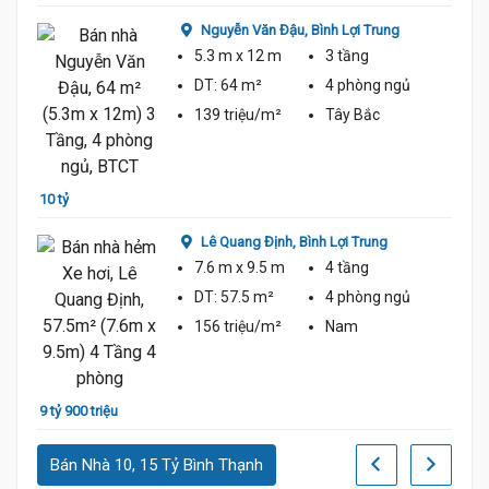
Nguyễn Văn Đậu,
Bình Lợi Trung
5.3 m
x 12 m
3 tầng
DT:
64 m²
4 phòng
ngủ
139 triệu/m²
Tây Bắc
10 tỷ
11 tỷ 
Lê Quang Định,
Bình Lợi Trung
7.6 m
x 9.5 m
4 tầng
DT:
57.5 m²
4 phòng
ngủ
156 triệu/m²
Nam
ủ
9 tỷ 3
9 tỷ 900 triệu
Bán Nhà 10, 15 Tỷ Bình Thạnh