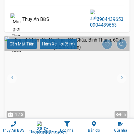
Thúy An BĐS
0904439653
Gần Mặt Tiền
Hẻm Xe Hơi (5 m)
1 / 3
5
Bán nhà hẻm Xe tải, Phan Bội Châu, Bình
Thúy An BĐS
Lọc nhà
Bản đồ
Gửi nhà
Thúy An BĐS