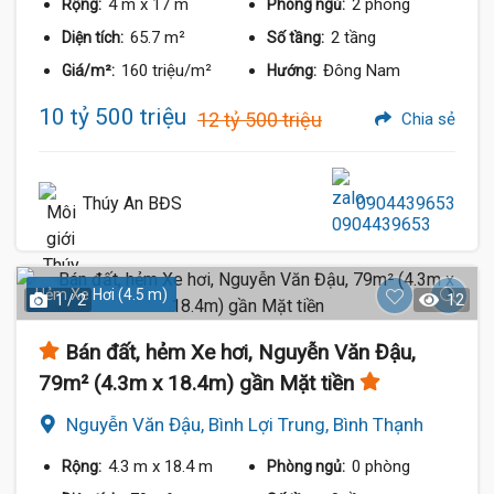
4 m
x 17 m
2 phòng
Rộng:
Phòng ngủ:
65.7 m²
2 tầng
Diện tích:
Số tầng:
160 triệu/m²
Đông Nam
Giá/m²:
Hướng:
10 tỷ 500 triệu
12 tỷ 500 triệu
Chia sẻ
Thúy An BĐS
0904439653
Hẻm Xe Hơi (4.5 m)
1 / 2
12
Bán đất, hẻm Xe hơi, Nguyễn Văn Đậu,
79m² (4.3m x 18.4m) gần Mặt tiền
Nguyễn Văn Đậu, Bình Lợi Trung, Bình Thạnh
4.3 m
x 18.4 m
0 phòng
Rộng:
Phòng ngủ: