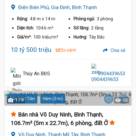
Điện Biên Phủ, Gia Định, Bình Thạnh
4.8 m
x 14 m
3 phòng
Rộng:
Phòng ngủ:
104.6 m²
2 tầng
Diện tích:
Số tầng:
100 triệu/m²
Tây Bắc
Giá/m²:
Hướng:
10 tỷ 500 triệu
So sánh
Chia sẻ
Thúy An BĐS
0904439653
Gần Mặt Tiền
Hẻm (3 m)
1 / 4
58
Bán nhà Võ Duy Ninh, Bình Thạnh,
106.7m² (5m x 22.7m), 6 phòng, đất Ở
Võ Duy Ninh, Thạnh Mỹ Tây, Bình Thạnh