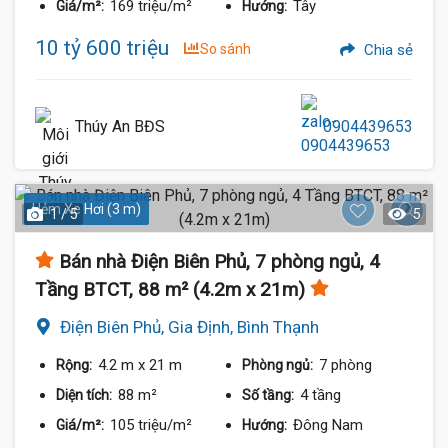
169 triệu/m²
Tây
Giá/m²:
Hướng:
10 tỷ 600 triệu
So sánh
Chia sẻ
Thúy An BĐS
0904439653
Hẻm Xe Hơi (3 m)
1 / 5
5
Bán nhà Điện Biên Phủ, 7 phòng ngủ, 4
Tầng BTCT, 88 m² (4.2m x 21m)
Điện Biên Phủ, Gia Định, Bình Thạnh
4.2 m
x 21 m
7 phòng
Rộng:
Phòng ngủ:
88 m²
4 tầng
Diện tích:
Số tầng:
105 triệu/m²
Đông Nam
Giá/m²:
Hướng: