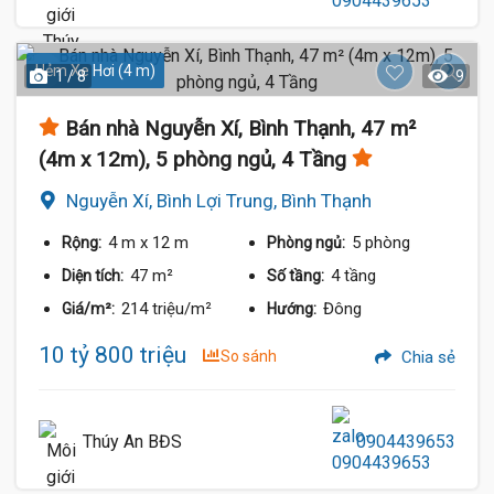
Hẻm Xe Hơi (4 m)
1 / 8
9
Bán nhà Nguyễn Xí, Bình Thạnh, 47 m²
(4m x 12m), 5 phòng ngủ, 4 Tầng
Nguyễn Xí, Bình Lợi Trung, Bình Thạnh
4 m
x 12 m
5 phòng
Rộng:
Phòng ngủ:
47 m²
4 tầng
Diện tích:
Số tầng:
214 triệu/m²
Đông
Giá/m²:
Hướng:
10 tỷ 800 triệu
So sánh
Chia sẻ
Thúy An BĐS
0904439653