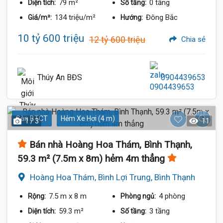
79 m²
0 tầng
Diện tích:
Số tầng:
134 triệu/m²
Đông Bắc
Giá/m²:
Hướng:
10 tỷ 600 triệu
12 tỷ 600 triệu
Chia sẻ
Thúy An BĐS
0904439653
Sàn BTCT
Hẻm Xe Hơi (4 m)
1 / 3
11
Bán nhà Hoàng Hoa Thám, Bình Thạnh,
59.3 m² (7.5m x 8m) hẻm 4m thẳng
Hoàng Hoa Thám, Bình Lợi Trung, Bình Thạnh
7.5 m
x 8 m
4 phòng
Rộng:
Phòng ngủ:
59.3 m²
3 tầng
Diện tích:
Số tầng: