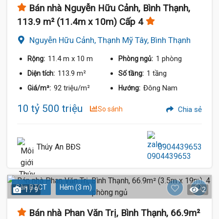
Bán nhà Nguyễn Hữu Cảnh, Bình Thạnh,
113.9 m² (11.4m x 10m) Cấp 4
Nguyễn Hữu Cảnh, Thạnh Mỹ Tây, Bình Thạnh
11.4 m
x 10 m
1 phòng
Rộng:
Phòng ngủ:
113.9 m²
1 tầng
Diện tích:
Số tầng:
92 triệu/m²
Đông Nam
Giá/m²:
Hướng:
10 tỷ 500 triệu
So sánh
Chia sẻ
Thúy An BĐS
0904439653
Sàn BTCT
Hẻm (3 m)
1 / 9
2
Bán nhà Phan Văn Trị, Bình Thạnh, 66.9m²