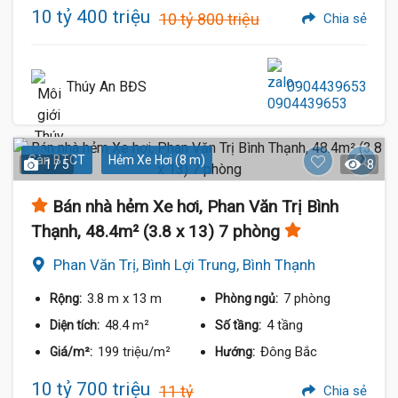
10 tỷ 400 triệu
10 tỷ 800 triệu
Chia sẻ
Thúy An BĐS
0904439653
Sàn BTCT
Hẻm Xe Hơi (8 m)
1 / 5
8
Bán nhà hẻm Xe hơi, Phan Văn Trị Bình
Thạnh, 48.4m² (3.8 x 13) 7 phòng
Phan Văn Trị, Bình Lợi Trung, Bình Thạnh
3.8 m
x 13 m
7 phòng
Rộng:
Phòng ngủ:
48.4 m²
4 tầng
Diện tích:
Số tầng:
199 triệu/m²
Đông Bắc
Giá/m²:
Hướng:
10 tỷ 700 triệu
11 tỷ
Chia sẻ