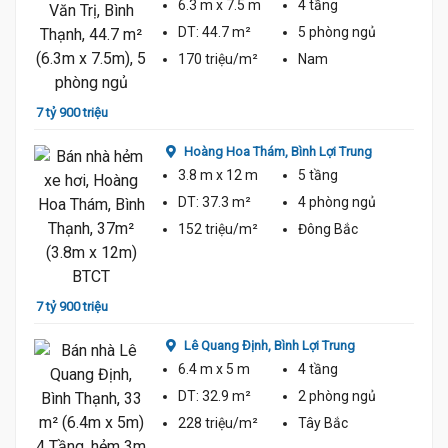
6.3 m
x 7.5 m
4 tầng
DT:
44.7 m²
5 phòng
ngủ
170 triệu/m²
Nam
7 tỷ 900 triệu
7 tỷ 4
Hoàng Hoa Thám,
Bình Lợi Trung
3.8 m
x 12 m
5 tầng
DT:
37.3 m²
4 phòng
ngủ
152 triệu/m²
Đông Bắc
7 tỷ 900 triệu
7 tỷ 3
Lê Quang Định,
Bình Lợi Trung
6.4 m
x 5 m
4 tầng
DT:
32.9 m²
2 phòng
ngủ
228 triệu/m²
Tây Bắc