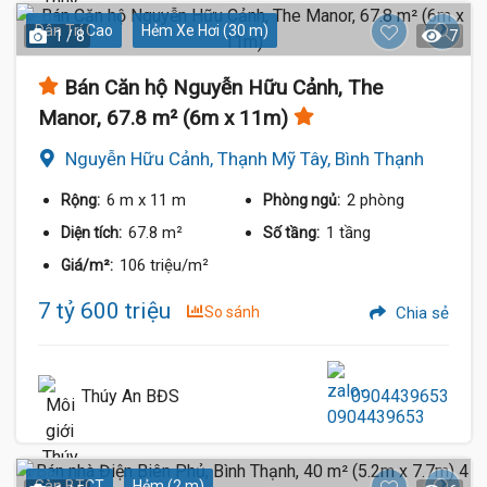
Dân Trí Cao
Hẻm Xe Hơi (30 m)
1 / 8
7
Bán Căn hộ Nguyễn Hữu Cảnh, The
Manor, 67.8 m² (6m x 11m)
Nguyễn Hữu Cảnh, Thạnh Mỹ Tây, Bình Thạnh
6 m
x 11 m
2 phòng
Rộng:
Phòng ngủ:
67.8 m²
1 tầng
Diện tích:
Số tầng:
106 triệu/m²
Giá/m²:
7 tỷ 600 triệu
So sánh
Chia sẻ
Thúy An BĐS
0904439653
Sàn BTCT
Hẻm (2 m)