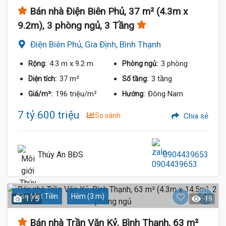
Bán nhà Điện Biên Phủ, 37 m² (4.3m x
9.2m), 3 phòng ngủ, 3 Tầng
Điện Biên Phủ, Gia Định, Bình Thạnh
4.3 m
x 9.2 m
3 phòng
Rộng:
Phòng ngủ:
37 m²
3 tầng
Diện tích:
Số tầng:
196 triệu/m²
Đông Nam
Giá/m²:
Hướng:
7 tỷ 600 triệu
So sánh
Chia sẻ
Thúy An BĐS
0904439653
Gần Mặt Tiền
Hẻm (3 m)
1 / 5
19
Bán nhà Trần Văn Kỷ, Bình Thạnh, 63 m²