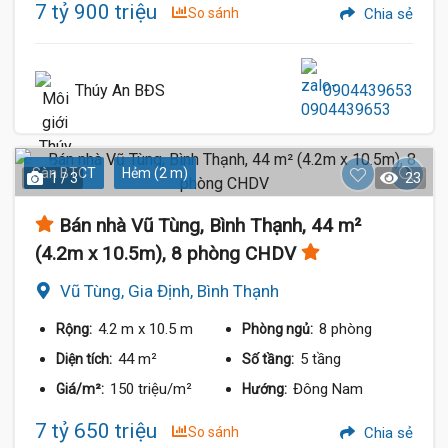
7 tỷ 900 triệu
So sánh
Chia sẻ
Thúy An BĐS
0904439653
Sàn BTCT
Hẻm (2 m)
1 / 3
23
Bán nhà Vũ Tùng, Bình Thạnh, 44 m²
(4.2m x 10.5m), 8 phòng CHDV
Vũ Tùng, Gia Định, Bình Thạnh
4.2 m
x 10.5 m
8 phòng
Rộng:
Phòng ngủ:
44 m²
5 tầng
Diện tích:
Số tầng:
150 triệu/m²
Đông Nam
Giá/m²:
Hướng:
7 tỷ 650 triệu
So sánh
Chia sẻ