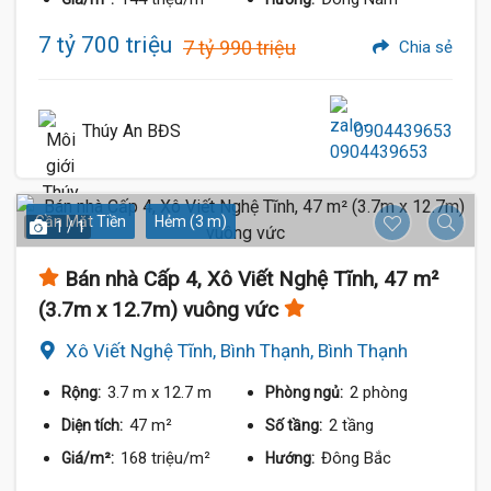
7 tỷ 700 triệu
7 tỷ 990 triệu
Chia sẻ
Thúy An BĐS
0904439653
Gần Mặt Tiền
Hẻm (3 m)
1 / 1
Bán nhà Cấp 4, Xô Viết Nghệ Tĩnh, 47 m²
(3.7m x 12.7m) vuông vức
Xô Viết Nghệ Tĩnh, Bình Thạnh, Bình Thạnh
3.7 m
x 12.7 m
2 phòng
Rộng:
Phòng ngủ:
47 m²
2 tầng
Diện tích:
Số tầng:
168 triệu/m²
Đông Bắc
Giá/m²:
Hướng: