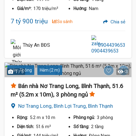
170 triệu/m²
Nam
Giá/m²:
Hướng:
7 tỷ 900 triệu
So sánh
Chia sẻ
Thúy An BĐS
0904439653
Hẻm Thông
Hẻm (2 m)
1 / 5
3
Bán nhà Nơ Trang Long, Bình Thạnh, 51.6
m² (5.2m x 10m), 3 phòng ngủ
Nơ Trang Long, Bình Lợi Trung, Bình Thạnh
5.2 m
x 10 m
3 phòng
Rộng:
Phòng ngủ:
51.6 m²
2 tầng
Diện tích:
Số tầng:
144 triệu/m²
Đông Nam
Giá/m²:
Hướng: