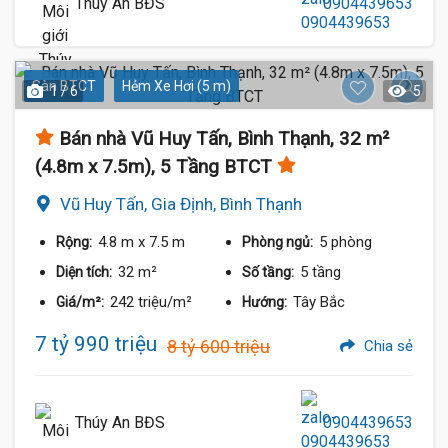
Thúy An BĐS
0904439653
Sàn BTCT
Hẻm Xe Hơi (5 m)
1 / 6
5
Bán nhà Vũ Huy Tấn, Bình Thạnh, 32 m²
(4.8m x 7.5m), 5 Tầng BTCT
Vũ Huy Tấn, Gia Định, Bình Thạnh
4.8 m
x 7.5 m
5 phòng
Rộng:
Phòng ngủ:
32 m²
5 tầng
Diện tích:
Số tầng:
242 triệu/m²
Tây Bắc
Giá/m²:
Hướng:
7 tỷ 990 triệu
8 tỷ 600 triệu
Chia sẻ
Thúy An BĐS
0904439653