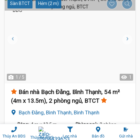
Sàn BTCT
Hẻm (2 m)
1 / 5
1
Bán nhà Bạch Đằng, Bình Thạnh, 54 m²
(4m x 13.5m), 2 phòng ngủ, BTCT
Bạch Đằng, Bình Thạnh, Bình Thạnh
4 m
x 13.5 m
2 phòng
Rộng:
Phòng ngủ:
54 m²
2 tầng
Diện tích:
Số tầng:
Thúy An BĐS
Lọc nhà
Bản đồ
Gửi nhà
Thúy An BĐS