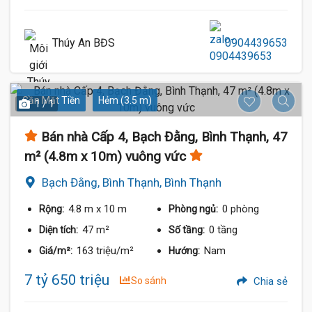
Thúy An BĐS
0904439653
Gần Mặt Tiền
Hẻm (3.5 m)
1 / 1
Bán nhà Cấp 4, Bạch Đằng, Bình Thạnh, 47
m² (4.8m x 10m) vuông vức
Bạch Đằng, Bình Thạnh, Bình Thạnh
4.8 m
x 10 m
0 phòng
Rộng:
Phòng ngủ:
47 m²
0 tầng
Diện tích:
Số tầng:
163 triệu/m²
Nam
Giá/m²:
Hướng:
7 tỷ 650 triệu
So sánh
Chia sẻ