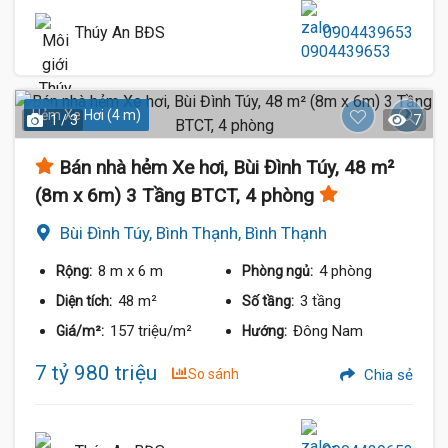
Thúy An BĐS
0904439653
Hẻm Xe Hơi (4 m)
1 / 3
7
Bán nhà hẻm Xe hơi, Bùi Đình Túy, 48 m²
(8m x 6m) 3 Tầng BTCT, 4 phòng
Bùi Đình Túy, Bình Thạnh, Bình Thạnh
8 m
x 6 m
4 phòng
Rộng:
Phòng ngủ:
48 m²
3 tầng
Diện tích:
Số tầng:
157 triệu/m²
Đông Nam
Giá/m²:
Hướng:
7 tỷ 980 triệu
So sánh
Chia sẻ