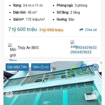
3.6 m
x 11 m
3 phòng
Rộng:
Phòng ngủ:
43 m²
2 tầng
Diện tích:
Số tầng:
172 triệu/m²
Bắc
Giá/m²:
Hướng:
7 tỷ 600 triệu
7 tỷ 990 triệu
Chia sẻ
Thúy An BĐS
0904439653
Gần Mặt Tiền
Hẻm (2 m)