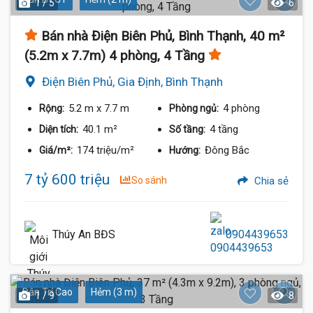
1 / 5
6
Bán nhà Điện Biên Phủ, Bình Thạnh, 40 m²
(5.2m x 7.7m) 4 phòng, 4 Tầng
Điện Biên Phủ, Gia Định, Bình Thạnh
5.2 m
x 7.7 m
4 phòng
Rộng:
Phòng ngủ:
40.1 m²
4 tầng
Diện tích:
Số tầng:
174 triệu/m²
Đông Bắc
Giá/m²:
Hướng:
7 tỷ 600 triệu
So sánh
Chia sẻ
Thúy An BĐS
0904439653
Dân Trí Cao
Hẻm (3 m)
1 / 9
8