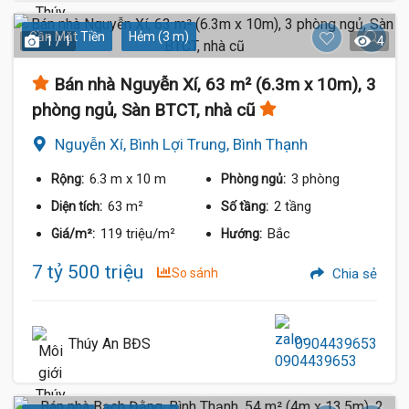
Gần Mặt Tiền
Hẻm (3 m)
1 / 1
4
Bán nhà Nguyễn Xí, 63 m² (6.3m x 10m), 3
phòng ngủ, Sàn BTCT, nhà cũ
Nguyễn Xí, Bình Lợi Trung, Bình Thạnh
6.3 m
x 10 m
3 phòng
Rộng:
Phòng ngủ:
63 m²
2 tầng
Diện tích:
Số tầng:
119 triệu/m²
Bắc
Giá/m²:
Hướng:
7 tỷ 500 triệu
So sánh
Chia sẻ
Thúy An BĐS
0904439653