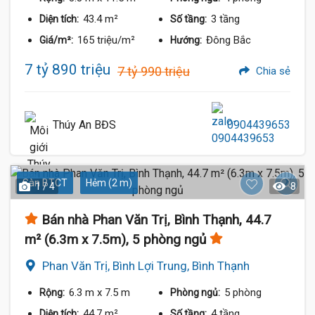
43.4 m²
3 tầng
Diện tích:
Số tầng:
165 triệu/m²
Đông Bắc
Giá/m²:
Hướng:
7 tỷ 890 triệu
7 tỷ 990 triệu
Chia sẻ
Thúy An BĐS
0904439653
Sàn BTCT
Hẻm (2 m)
1 / 4
8
Bán nhà Phan Văn Trị, Bình Thạnh, 44.7
m² (6.3m x 7.5m), 5 phòng ngủ
Phan Văn Trị, Bình Lợi Trung, Bình Thạnh
6.3 m
x 7.5 m
5 phòng
Rộng:
Phòng ngủ:
44.7 m²
4 tầng
Diện tích:
Số tầng: