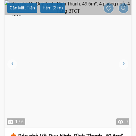
Gần Mặt Tiền
Hẻm (3 m)
1 / 6
9