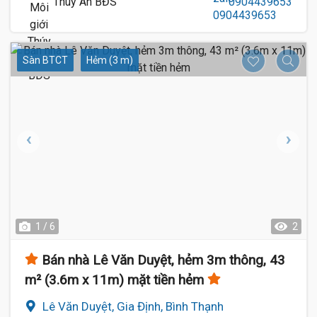
Thúy An BĐS
0904439653
Sàn BTCT
Hẻm (3 m)
1 / 6
2
Bán nhà Lê Văn Duyệt, hẻm 3m thông, 43
m² (3.6m x 11m) mặt tiền hẻm
Lê Văn Duyệt, Gia Định, Bình Thạnh