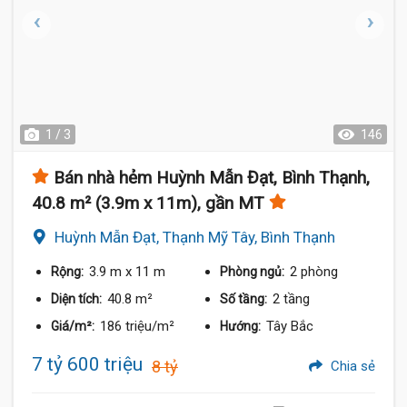
1 / 3
146
Bán nhà hẻm Huỳnh Mẫn Đạt, Bình Thạnh,
40.8 m² (3.9m x 11m), gần MT
Huỳnh Mẫn Đạt, Thạnh Mỹ Tây, Bình Thạnh
3.9 m
x 11 m
2 phòng
Rộng:
Phòng ngủ:
40.8 m²
2 tầng
Diện tích:
Số tầng:
186 triệu/m²
Tây Bắc
Giá/m²:
Hướng:
7 tỷ 600 triệu
8 tỷ
Chia sẻ