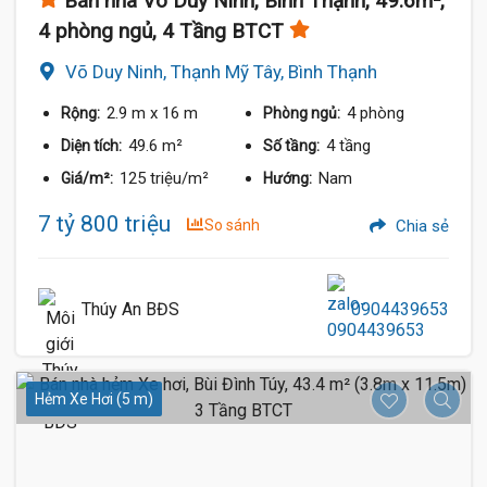
Bán nhà Võ Duy Ninh, Bình Thạnh, 49.6m²,
4 phòng ngủ, 4 Tầng BTCT
Võ Duy Ninh, Thạnh Mỹ Tây, Bình Thạnh
2.9 m
x 16 m
4 phòng
Rộng:
Phòng ngủ:
49.6 m²
4 tầng
Diện tích:
Số tầng:
125 triệu/m²
Nam
Giá/m²:
Hướng:
7 tỷ 800 triệu
So sánh
Chia sẻ
Thúy An BĐS
0904439653
Hẻm Xe Hơi (5 m)