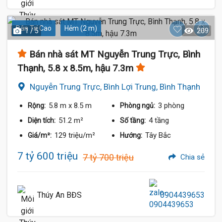
Dân Trí Cao
Hẻm (2 m)
1 / 5
209
Bán nhà sát MT Nguyễn Trung Trực, Bình
Thạnh, 5.8 x 8.5m, hậu 7.3m
Nguyễn Trung Trực, Bình Lợi Trung, Bình Thạnh
5.8 m
x 8.5 m
3 phòng
Rộng:
Phòng ngủ:
51.2 m²
4 tầng
Diện tích:
Số tầng:
129 triệu/m²
Tây Bắc
Giá/m²:
Hướng:
7 tỷ 600 triệu
7 tỷ 700 triệu
Chia sẻ
Thúy An BĐS
0904439653