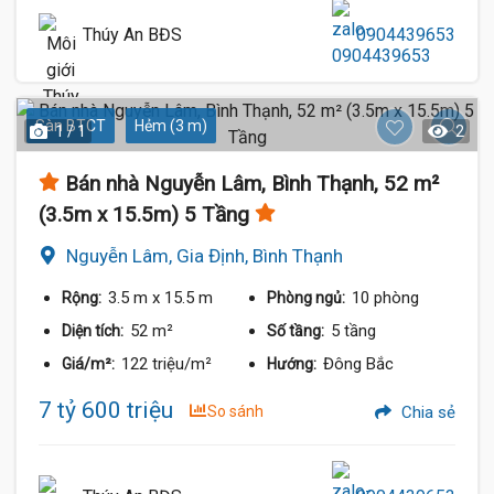
Thúy An BĐS
0904439653
Sàn BTCT
Hẻm (3 m)
1 / 1
2
Bán nhà Nguyễn Lâm, Bình Thạnh, 52 m²
(3.5m x 15.5m) 5 Tầng
Nguyễn Lâm, Gia Định, Bình Thạnh
3.5 m
x 15.5 m
10 phòng
Rộng:
Phòng ngủ:
52 m²
5 tầng
Diện tích:
Số tầng:
122 triệu/m²
Đông Bắc
Giá/m²:
Hướng:
7 tỷ 600 triệu
So sánh
Chia sẻ