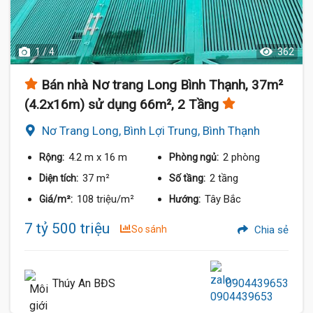
1 / 4
362
Bán nhà Nơ trang Long Bình Thạnh, 37m²
(4.2x16m) sử dụng 66m², 2 Tầng
Nơ Trang Long, Bình Lợi Trung, Bình Thạnh
4.2 m
x 16 m
2 phòng
Rộng:
Phòng ngủ:
37 m²
2 tầng
Diện tích:
Số tầng:
108 triệu/m²
Tây Bắc
Giá/m²:
Hướng:
7 tỷ 500 triệu
So sánh
Chia sẻ
Thúy An BĐS
0904439653