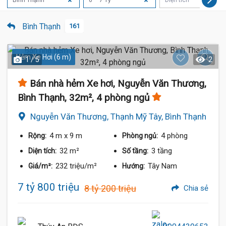
Bình Thạnh
6 – 7 Tỷ
Diện tích
Bình Thạnh
161
Hẻm Xe Hơi (6 m)
1 / 5
2
Bán nhà hẻm Xe hơi, Nguyễn Văn Thương,
Bình Thạnh, 32m², 4 phòng ngủ
Nguyễn Văn Thương, Thạnh Mỹ Tây, Bình Thạnh
4 m
x 9 m
4 phòng
Rộng:
Phòng ngủ:
32 m²
3 tầng
Diện tích:
Số tầng:
232 triệu/m²
Tây Nam
Giá/m²:
Hướng:
 Tỷ
7 tỷ 800 triệu
8 tỷ 200 triệu
Chia sẻ