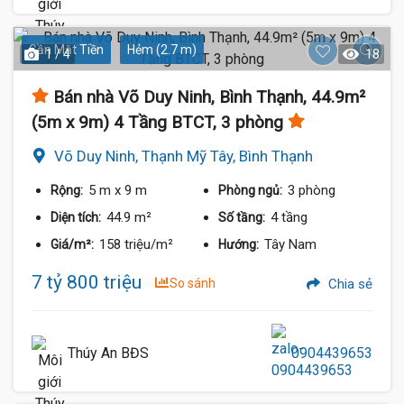
Gần Mặt Tiền
Hẻm (2.7 m)
1 / 4
18
7.6 Tỷ
Bán nhà Võ Duy Ninh, Bình Thạnh, 44.9m²
(5m x 9m) 4 Tầng BTCT, 3 phòng
Võ Duy Ninh, Thạnh Mỹ Tây, Bình Thạnh
5 m
x 9 m
3 phòng
Rộng:
Phòng ngủ:
44.9 m²
4 tầng
Diện tích:
Số tầng:
158 triệu/m²
Tây Nam
Giá/m²:
Hướng:
7 tỷ 800 triệu
So sánh
Chia sẻ
Thúy An BĐS
0904439653