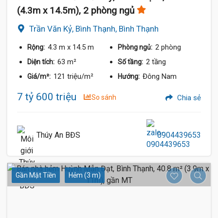
(4.3m x 14.5m), 2 phòng ngủ
Trần Văn Kỷ, Bình Thạnh, Bình Thạnh
4.3 m
x 14.5 m
2 phòng
Rộng:
Phòng ngủ:
63 m²
2 tầng
Diện tích:
Số tầng:
121 triệu/m²
Đông Nam
Giá/m²:
Hướng:
7 tỷ 600 triệu
So sánh
Chia sẻ
Thúy An BĐS
0904439653
Gần Mặt Tiền
Hẻm (3 m)