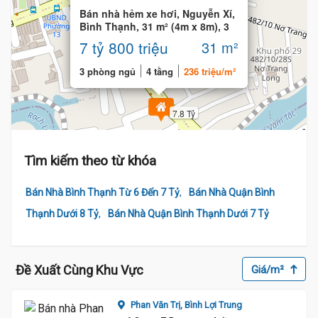
Bán nhà hẻm xe hơi, Nguyễn Xí,
Bình Thạnh, 31 m² (4m x 8m), 3
phòng
7 tỷ 800 triệu
31 m²
3 phòng ngủ
4 tầng
236 triệu/m²
7.8 Tỷ
Tìm kiếm theo từ khóa
,
Bán Nhà Bình Thạnh Từ 6 Đến 7 Tỷ
Bán Nhà Quận Bình
,
Thạnh Dưới 8 Tỷ
Bán Nhà Quận Bình Thạnh Dưới 7 Tỷ
Đề Xuất Cùng Khu Vực
Giá/m²
Phan Văn Trị,
Bình Lợi Trung