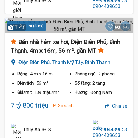
Thúy An BĐS
0904439653
Hẻm Xe Hơi (4 m)
1 / 3
173
Bán nhà hẻm xe hơi, Điện Biên Phủ, Bình
Thạnh, 4m x 16m, 56 m², gần MT
Điện Biên Phủ, Thạnh Mỹ Tây, Bình Thạnh
4 m
x 16 m
2 phòng
Rộng:
Phòng ngủ:
56 m²
2 tầng
Diện tích:
Số tầng:
139 triệu/m²
Đông Nam
Giá/m²:
Hướng:
7 tỷ 800 triệu
So sánh
Chia sẻ
Thúy An BĐS
0904439653