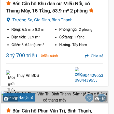
Bán Căn hộ Khu dan cư Miếu Nổi, có
Thang Máy, 18 Tầng, 53.9 m² 2 phòng
Trường Sa, Gia Định, Bình Thạnh
6.5 m
x 8.3 m
2 phòng
Rộng:
Phòng ngủ:
53.9 m²
1 tầng
Diện tích:
Số tầng:
64 triệu/m²
Tây Nam
Giá/m²:
Hướng:
3 tỷ 700 triệu
So sánh
Chia sẻ
Thúy An BĐS
0904439653
Hẻm Xe Hơi (6 m)
1 / 5
10
Bán Căn hộ Phan Văn Trị, Bình Thạnh,