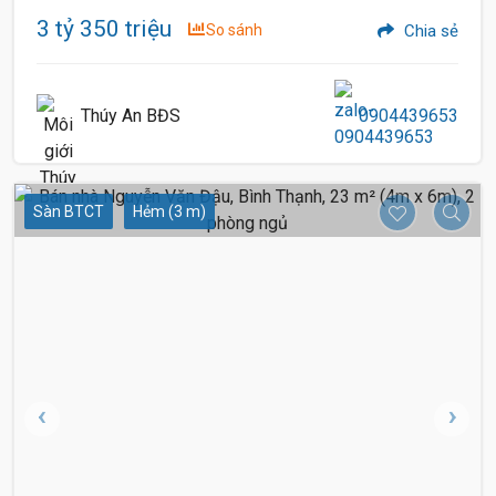
3 tỷ 350 triệu
So sánh
Chia sẻ
Thúy An BĐS
0904439653
Sàn BTCT
Hẻm (3 m)
2.75 Tỷ