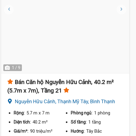
3.75 Tỷ
1 / 9
Bán Căn hộ Nguyễn Hữu Cảnh, 40.2 m²
(5.7m x 7m), Tầng 21
3.55 Tỷ
Nguyễn Hữu Cảnh, Thạnh Mỹ Tây, Bình Thạnh
5.7 m
x 7 m
1 phòng
Rộng:
Phòng ngủ:
40.2 m²
1 tầng
Diện tích:
Số tầng:
90 triệu/m²
Tây Bắc
Giá/m²:
Hướng: