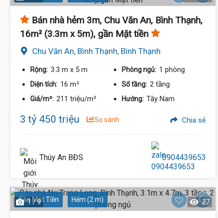
Bán nhà hẻm 3m, Chu Văn An, Bình Thạnh,
16m² (3.3m x 5m), gần Mặt tiền
Chu Văn An, Bình Thạnh, Bình Thạnh
3.3 m
x 5 m
1 phòng
Rộng:
Phòng ngủ:
16 m²
2 tầng
Diện tích:
Số tầng:
211 triệu/m²
Tây Nam
Giá/m²:
Hướng:
3 tỷ 450 triệu
So sánh
Chia sẻ
Thúy An BĐS
0904439653
Gần Mặt Tiền
Hẻm (2 m)
1 / 9
27