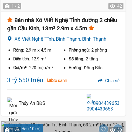
1 / 2
42
Bán nhà Xô Viết Nghệ Tỉnh đường 2 chiều
gần Cầu Kinh, 13m² 2.9m x 4.5m
Xô Viết Nghệ Tĩnh, Bình Thạnh, Bình Thạnh
2.9 m
x 4.5 m
2 phòng
Rộng:
Phòng ngủ:
12.9 m²
2 tầng
Diện tích:
Số tầng:
270 triệu/m²
Đông Bắc
Giá/m²:
Hướng:
3 tỷ 550 triệu
So sánh
Chia sẻ
Thúy An BĐS
0904439653
Hẻm Xe Hơi (10 m)
1 / 4
38