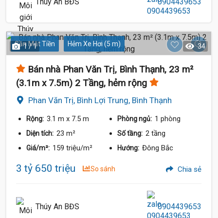
Thúy An BĐS
0904439653
3.25 Tỷ
Gần Mặt Tiền
Hẻm Xe Hơi (5 m)
1 / 1
34
Bán nhà Phan Văn Trị, Bình Thạnh, 23 m²
(3.1m x 7.5m) 2 Tầng, hẻm rộng
Phan Văn Trị, Bình Lợi Trung, Bình Thạnh
3.1 m
x 7.5 m
1 phòng
Rộng:
Phòng ngủ:
23 m²
2 tầng
Diện tích:
Số tầng:
159 triệu/m²
Đông Bắc
Giá/m²:
Hướng:
3 tỷ 650 triệu
So sánh
Chia sẻ
3.7 Tỷ
Thúy An BĐS
0904439653