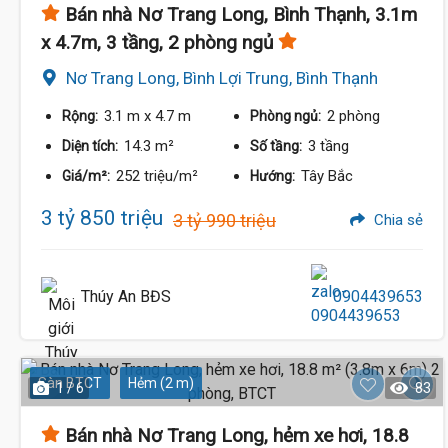
Bán nhà Nơ Trang Long, Bình Thạnh, 3.1m
x 4.7m, 3 tầng, 2 phòng ngủ
Nơ Trang Long, Bình Lợi Trung, Bình Thạnh
3.1 m
x 4.7 m
2 phòng
Rộng:
Phòng ngủ:
14.3 m²
3 tầng
Diện tích:
Số tầng:
252 triệu/m²
Tây Bắc
Giá/m²:
Hướng:
3 tỷ 850 triệu
3 tỷ 990 triệu
Chia sẻ
Thúy An BĐS
0904439653
Sàn BTCT
Hẻm (2 m)
1 / 6
83
Bán nhà Nơ Trang Long, hẻm xe hơi, 18.8