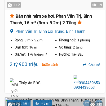
1 / 2
19
Bán nhà hẻm xe hơi, Phan Văn Trị, Bình
Thạnh, 16 m² (3m x 5.2m) 2 Tầng
Phan Văn Trị, Bình Lợi Trung, Bình Thạnh
3 m
x 5.2 m
1 phòng
Rộng:
Phòng ngủ:
16 m²
2 tầng
Diện tích:
Số tầng:
176 triệu/m²
Tây Bắc
Giá/m²:
Hướng:
2 tỷ 900 triệu
So sánh
Chia sẻ
Thúy An BĐS
0904439653
Gần Mặt Tiền
Hẻm (3 m)
1 / 5
288