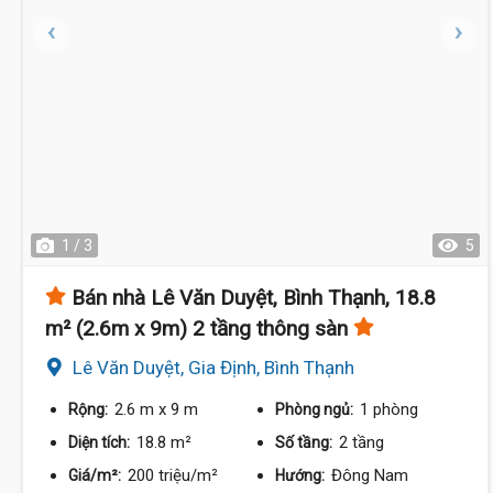
1 / 3
5
Bán nhà Lê Văn Duyệt, Bình Thạnh, 18.8
m² (2.6m x 9m) 2 tầng thông sàn
Lê Văn Duyệt, Gia Định, Bình Thạnh
2.6 m
x 9 m
1 phòng
Rộng:
Phòng ngủ:
18.8 m²
2 tầng
Diện tích:
Số tầng:
200 triệu/m²
Đông Nam
Giá/m²:
Hướng: