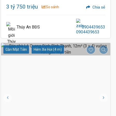
3 tỷ 750 triệu
So sánh
Chia sẻ
Thúy An BĐS
0904439653
Gần Mặt Tiền
Hẻm Xe Hơi (4 m)