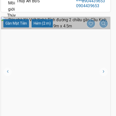
Thúy An BĐS
0904439653
Gần Mặt Tiền
Hẻm (2 m)