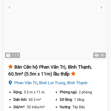
1 / 3
89
Bán Căn hộ Phan Văn Trị, Bình Thạnh,
60.5m² (5.5m x 11m) lầu thấp
Phan Văn Trị, Bình Lợi Trung, Bình Thạnh
5.5 m
x 11 m
2 phòng
Rộng:
Phòng ngủ:
60.5 m²
1 tầng
Diện tích:
Số tầng:
53 triệu/m²
Tây Bắc
Giá/m²:
Hướng: