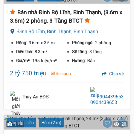
Bán nhà Đinh Bộ Lĩnh, Bình Thạnh, (3.6m x
3.6m) 2 phòng, 3 Tầng BTCT
Đinh Bộ Lĩnh, Bình Thạnh, Bình Thạnh
3.6 m
x 3.6 m
2 phòng
Rộng:
Phòng ngủ:
8.3 m²
3 tầng
Diện tích:
Số tầng:
195 triệu/m²
Bắc
Giá/m²:
Hướng:
2 tỷ 750 triệu
So sánh
Chia sẻ
Thúy An BĐS
0904439653
Gần Mặt Tiền
Hẻm (2 m)
1 / 4
28