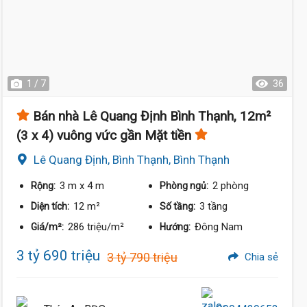
1 / 7
36
Bán nhà Lê Quang Định Bình Thạnh, 12m²
(3 x 4) vuông vức gần Mặt tiền
Lê Quang Định, Bình Thạnh, Bình Thạnh
3 m
x 4 m
2 phòng
Rộng:
Phòng ngủ:
12 m²
3 tầng
Diện tích:
Số tầng:
286 triệu/m²
Đông Nam
Giá/m²:
Hướng:
3 tỷ 690 triệu
3 tỷ 790 triệu
Chia sẻ