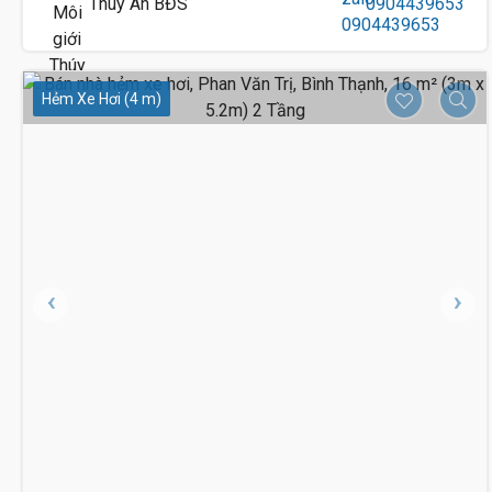
Thúy An BĐS
0904439653
Hẻm Xe Hơi (4 m)