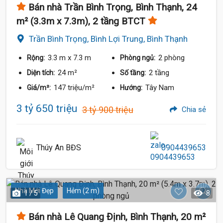
Bán nhà Trần Bình Trọng, Bình Thạnh, 24
m² (3.3m x 7.3m), 2 tầng BTCT
Trần Bình Trọng, Bình Lợi Trung, Bình Thạnh
3.3 m
x 7.3 m
2 phòng
Rộng:
Phòng ngủ:
24 m²
2 tầng
Diện tích:
Số tầng:
147 triệu/m²
Tây Nam
Giá/m²:
Hướng:
3 tỷ 650 triệu
3 tỷ 900 triệu
Chia sẻ
Thúy An BĐS
0904439653
Nhà Mới Đẹp
Hẻm (2 m)
1 / 5
8
Bán nhà Lê Quang Định, Bình Thạnh, 20 m²