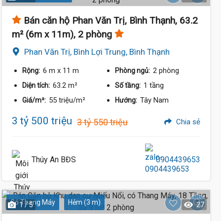
Bán căn hộ Phan Văn Trị, Bình Thạnh, 63.2
m² (6m x 11m), 2 phòng
Phan Văn Trị, Bình Lợi Trung, Bình Thạnh
6 m
x 11 m
2 phòng
Rộng:
Phòng ngủ:
63.2 m²
1 tầng
Diện tích:
Số tầng:
55 triệu/m²
Tây Nam
Giá/m²:
Hướng:
3 tỷ 500 triệu
3 tỷ 550 triệu
Chia sẻ
Thúy An BĐS
0904439653
Có Thang Máy
Hẻm (3 m)
1 / 5
27