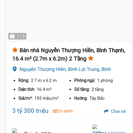
1 / 5
Bán nhà Nguyễn Thượng Hiền, Bình Thạnh,
16.4 m² (2.7m x 6.2m) 2 Tầng
Nguyễn Thượng Hiền, Bình Lợi Trung, Bình
Thạnh
2.7 m
x 6.2 m
1 phòng
Rộng:
Phòng ngủ:
16.4 m²
2 tầng
Diện tích:
Số tầng:
193 triệu/m²
Tây Bắc
Giá/m²:
Hướng:
3 tỷ 300 triệu
So sánh
Chia sẻ