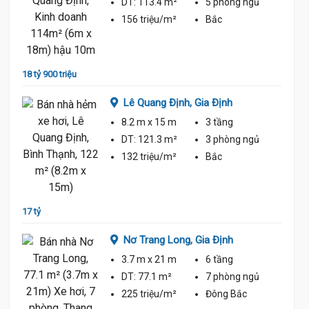
DT:
113.4 m²
5 phòng
ngủ
ủ
156 triệu/m²
Bắc
20 tỷ
18 tỷ 900 triệu
Lê Quang Định,
Gia Định
8.2 m
x 15 m
3 tầng
ủ
DT:
121.3 m²
3 phòng
ngủ
132 triệu/m²
Bắc
16 tỷ
17 tỷ
Nơ Trang Long,
Gia Định
3.7 m
x 21 m
6 tầng
ủ
DT:
77.1 m²
7 phòng
ngủ
225 triệu/m²
Đông Bắc