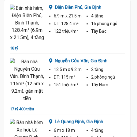
Điện Biên Phủ,
Gia Định
6.9 m
x 21.5 m
4 tầng
ủ
DT:
128.4 m²
16 phòng
ngủ
122 triệu/m²
Tây Bắc
18 tỷ
19 tỷ 5
Nguyễn Cửu Vân,
Gia Định
12.5 m
x 9.2 m
2 tầng
Tỷ
DT:
115 m²
2 phòng
ngủ
ủ
151 triệu/m²
Tây Nam
18 Tỷ
17 tỷ 400 triệu
19 tỷ 9
17.8 Tỷ
Lê Quang Định,
Gia Định
6 m
x 18 m
4 tầng