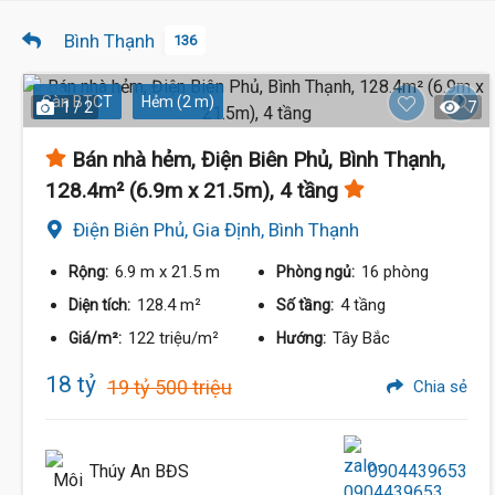
Bình Thạnh
136
Sàn BTCT
Hẻm (2 m)
1 / 2
7
Bán nhà hẻm, Điện Biên Phủ, Bình Thạnh,
128.4m² (6.9m x 21.5m), 4 tầng
Điện Biên Phủ, Gia Định, Bình Thạnh
6.9 m
x 21.5 m
16 phòng
Rộng:
Phòng ngủ:
128.4 m²
4 tầng
Diện tích:
Số tầng:
122 triệu/m²
Tây Bắc
Giá/m²:
Hướng:
18 tỷ
19 tỷ 500 triệu
Chia sẻ
Thúy An BĐS
0904439653