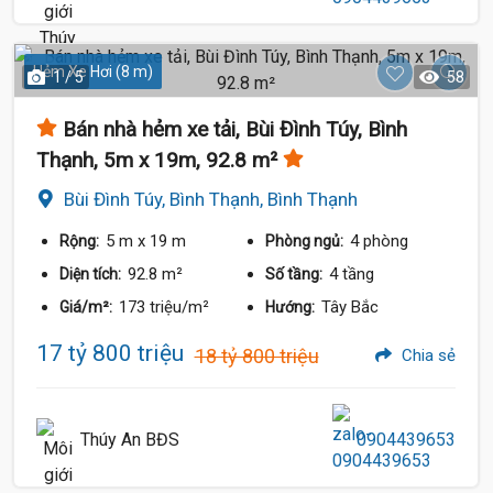
Hẻm Xe Hơi (8 m)
1 / 5
58
Bán nhà hẻm xe tải, Bùi Đình Túy, Bình
Thạnh, 5m x 19m, 92.8 m²
Bùi Đình Túy, Bình Thạnh, Bình Thạnh
5 m
x 19 m
4 phòng
Rộng:
Phòng ngủ:
92.8 m²
4 tầng
Diện tích:
Số tầng:
173 triệu/m²
Tây Bắc
Giá/m²:
Hướng:
17 tỷ 800 triệu
18 tỷ 800 triệu
Chia sẻ
Thúy An BĐS
0904439653