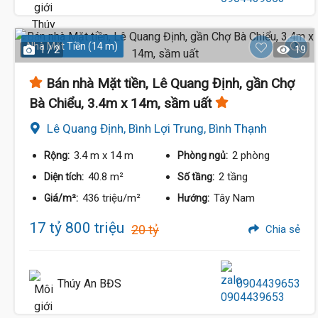
Nhà Mặt Tiền (14 m)
1 / 2
19
Bán nhà Mặt tiền, Lê Quang Định, gần Chợ
Bà Chiểu, 3.4m x 14m, sầm uất
Lê Quang Định, Bình Lợi Trung, Bình Thạnh
3.4 m
x 14 m
2 phòng
Rộng:
Phòng ngủ:
40.8 m²
2 tầng
Diện tích:
Số tầng:
436 triệu/m²
Tây Nam
Giá/m²:
Hướng:
17 tỷ 800 triệu
20 tỷ
Chia sẻ
Thúy An BĐS
0904439653