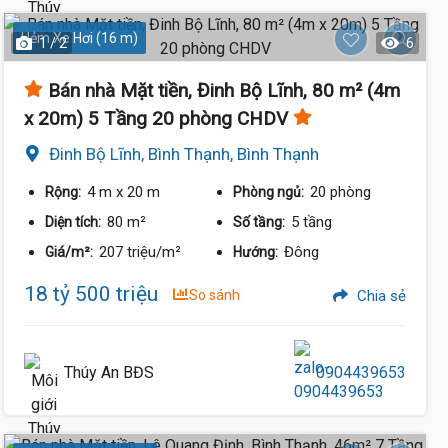
Hẻm Xe Hơi (16 m)
1 / 2
6
Bán nhà Mặt tiền, Đinh Bộ Lĩnh, 80 m² (4m
x 20m) 5 Tầng 20 phòng CHDV
Đinh Bộ Lĩnh, Bình Thạnh, Bình Thạnh
4 m
x 20 m
20 phòng
Rộng:
Phòng ngủ:
80 m²
5 tầng
Diện tích:
Số tầng:
207 triệu/m²
Đông
Giá/m²:
Hướng:
18 tỷ 500 triệu
So sánh
Chia sẻ
Thúy An BĐS
0904439653