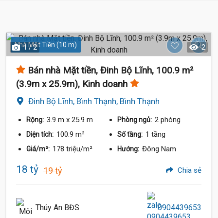
Nhà Mặt Tiền (10 m)
1 / 2
2
Bán nhà Mặt tiền, Đinh Bộ Lĩnh, 100.9 m²
(3.9m x 25.9m), Kinh doanh
Đinh Bộ Lĩnh, Bình Thạnh, Bình Thạnh
3.9 m
x 25.9 m
2 phòng
Rộng:
Phòng ngủ:
100.9 m²
1 tầng
Diện tích:
Số tầng:
178 triệu/m²
Đông Nam
Giá/m²:
Hướng:
18 tỷ
19 tỷ
Chia sẻ
Thúy An BĐS
0904439653