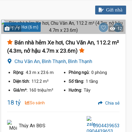
17.4 Tỷ
Gửi nhà
Hẻm Xe Hơi (6 m)
1 / 1
12
Bán nhà hẻm Xe hơi, Chu Văn An, 112.2 m²
(4.3m, nở hậu 4.7m x 23.6m)
Chu Văn An, Bình Thạnh, Bình Thạnh
4.3 m
x 23.6 m
0 phòng
Rộng:
Phòng ngủ:
112.2 m²
1 tầng
Diện tích:
Số tầng:
160 triệu/m²
Tây
Giá/m²:
Hướng:
18 tỷ
So sánh
Chia sẻ
Thúy An BĐS
0904439653