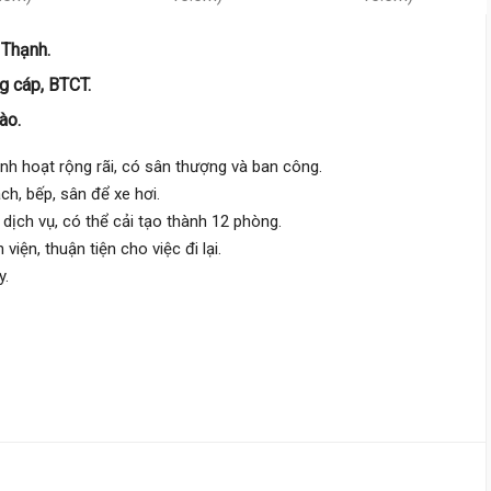
Lê Quang Định,
Gia Định
 Thạnh.
7.7 m
x 18 m
2 tầng
ng cáp, BTCT.
DT:
138 m²
2 phòng
ng
109 triệu/m²
Đông Nam
ào.
inh hoạt rộng rãi, có sân thượng và ban công.
ch, bếp, sân để xe hơi.
15 tỷ
 dịch vụ, có thể cải tạo thành 12 phòng.
Nguyễn Cửu Vân,
Gia Định
ện, thuận tiện cho việc đi lại.
18.5 
y.
3.7 m
x 32 m
2 tầng
DT:
95.4 m²
5 phòng
ng
152 triệu/m²
Tây Bắc
14 tỷ 500 triệu
Yên Đỗ,
Gia Định