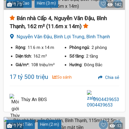
Dân Trí Cao
Hẻm (3 m)
1 / 3
182
Bán nhà Cấp 4, Nguyễn Văn Đậu, Bình
Thạnh, 162 m² (11.6m x 14m)
Nguyễn Văn Đậu, Bình Lợi Trung, Bình Thạnh
11.6 m
x 14 m
2 phòng
Rộng:
Phòng ngủ:
162 m²
2 tầng
Diện tích:
Số tầng:
108 triệu/m²
Đông Bắc
Giá/m²:
Hướng:
17 tỷ 500 triệu
So sánh
Chia sẻ
Thúy An BĐS
0904439653
Gần Mặt Tiền
Hẻm (2 m)
1 / 2
13