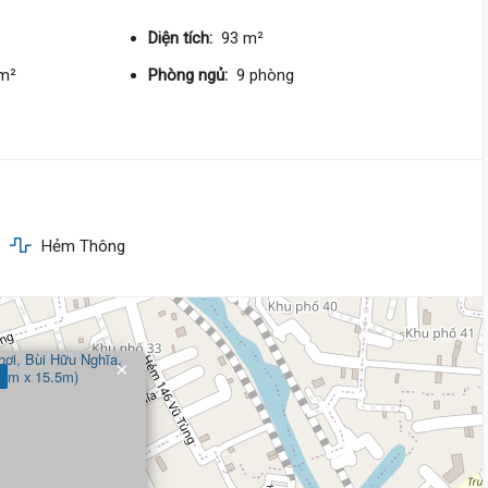
4 m
x 19 m
2 tầng
DT:
75.2 m²
4 phòng
ng
Diện tích:
93 m²
193 triệu/m²
Nam
/m²
Phòng ngủ:
9 phòng
14 tỷ 500 triệu
Nơ Trang Long,
Gia Định
4.1 m
x 17 m
4 tầng
DT:
67.4 m²
4 phòng
ng
Hẻm Thông
197 triệu/m²
Nam
14 tỷ 500 triệu
Lê Trực,
Gia Định
×
12.5 m
x 17.6 m
3 tầng
DT:
217.3 m²
11 phòng
ng
89 triệu/m²
Đông