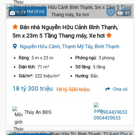
Hẻm Xe Hơi (4 m)
1 / 7
91
Bán nhà Nguyễn Hữu Cảnh Bình Thạnh,
5m x 23m 5 Tầng Thang máy, Xe hơi
Nguyễn Hữu Cảnh, Thạnh Mỹ Tây, Bình Thạnh
5 m
x 23 m
3 phòng
Rộng:
Phòng ngủ:
71 m²
5 tầng
Diện tích:
Số tầng:
222 triệu/m²
Bắc
Giá/m²:
Hướng:
18 tỷ 300 triệu
18 tỷ 500 triệu
Chia sẻ
Thúy An BĐS
0904439653