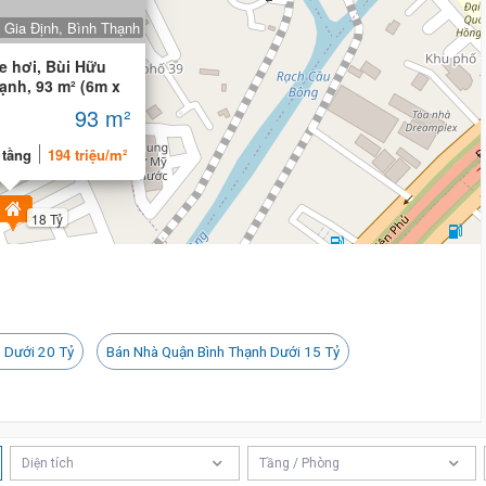
 Gia Định, Bình Thạnh
22 tỷ
e hơi, Bùi Hữu
ạnh, 93 m² (6m x
93 m²
 tầng
194 triệu/m²
18 Tỷ
 Dưới 20 Tỷ
Bán Nhà Quận Bình Thạnh Dưới 15 Tỷ
Diện tích
Tầng / Phòng
18 Tỷ