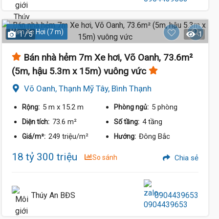
Hẻm Xe Hơi (7 m)
1 / 5
1
Bán nhà hẻm 7m Xe hơi, Võ Oanh, 73.6m²
(5m, hậu 5.3m x 15m) vuông vức
Võ Oanh, Thạnh Mỹ Tây, Bình Thạnh
5 m
x 15.2 m
5 phòng
Rộng:
Phòng ngủ:
73.6 m²
4 tầng
Diện tích:
Số tầng:
249 triệu/m²
Đông Bắc
Giá/m²:
Hướng:
18 tỷ 300 triệu
So sánh
Chia sẻ
Thúy An BĐS
0904439653