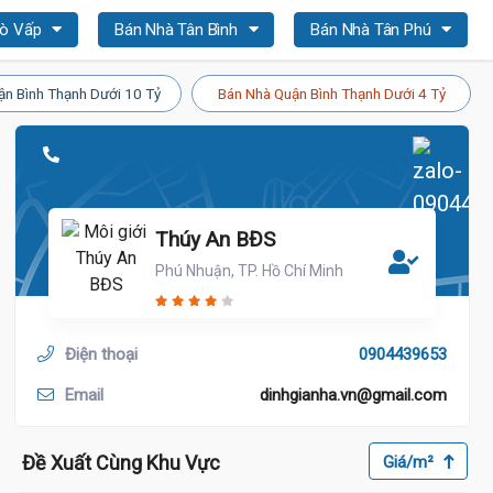
Gò Vấp
Bán Nhà Tân Bình
Bán Nhà Tân Phú
ận Bình Thạnh Dưới 10 Tỷ
Bán Nhà Quận Bình Thạnh Dưới 4 Tỷ
Thúy An BĐS
Phú Nhuận, TP. Hồ Chí Minh
Điện thoại
0904439653
18.5 Tỷ
Email
dinhgianha.vn@gmail.com
Đề Xuất Cùng Khu Vực
Giá/m²