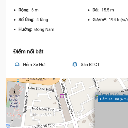
Rộng:
6 m
Dài:
15.5 m
17.5 Tỷ
Số tầng:
4 tầng
Giá/m²:
194 triệu
Hướng:
Đông Nam
Điểm nổi bật
Hẻm Xe Hơi
Sàn BTCT
Hẻm Xe Hơi (4 m)