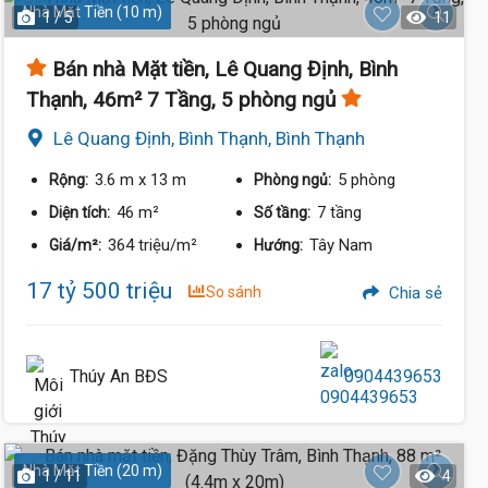
Nhà Mặt Tiền (10 m)
1 / 5
11
Bán nhà Mặt tiền, Lê Quang Định, Bình
Thạnh, 46m² 7 Tầng, 5 phòng ngủ
Lê Quang Định, Bình Thạnh, Bình Thạnh
3.6 m
x 13 m
5 phòng
Rộng:
Phòng ngủ:
46 m²
7 tầng
Diện tích:
Số tầng:
364 triệu/m²
Tây Nam
Giá/m²:
Hướng:
17 tỷ 500 triệu
So sánh
Chia sẻ
Thúy An BĐS
0904439653
Nhà Mặt Tiền (20 m)
1 / 11
4