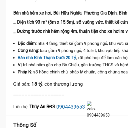
Bán nhà hẻm xe hơi, Bùi Hữu Nghĩa, Phường Gia Định, Bình
_ Diện tích
93 m² (6m x 15.5m)
, sổ vuông vức, thiết kế cứ
_ Đường trước nhà hẻm rộng 4m, thuận tiện cho xe hơi ra v
Đặc điểm:
nhà 4 tầng, thiết kế gồm 9 phòng ngủ, khu vực s
Công năng:
bao gồm 9 phòng ngủ, 4 toilet, khu vực tiếp khá
Bán nhà Bình Thạnh Dưới 20 Tỷ
, rất phù hợp để làm căn hộ
Vị trí:
nhà nằm gần chợ Bà Chiểu, gần trường THCS và bệnh vi
Pháp lý:
sổ hồng chính chủ, pháp lý chuẩn, công chứng nga
Giá bán:
18 tỷ
, còn thương lượng
__________________
0904439653
Liên hệ:
Thúy An BĐS
Thông Số