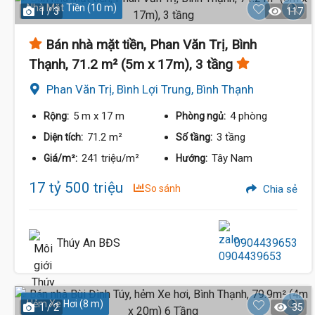
Nhà Mặt Tiền (10 m)
1 / 3
117
Bán nhà mặt tiền, Phan Văn Trị, Bình
Thạnh, 71.2 m² (5m x 17m), 3 tầng
Phan Văn Trị, Bình Lợi Trung, Bình Thạnh
5 m
x 17 m
4 phòng
Rộng:
Phòng ngủ:
71.2 m²
3 tầng
Diện tích:
Số tầng:
241 triệu/m²
Tây Nam
Giá/m²:
Hướng:
17 tỷ 500 triệu
So sánh
Chia sẻ
Thúy An BĐS
0904439653
Hẻm Xe Hơi (8 m)
1 / 2
35