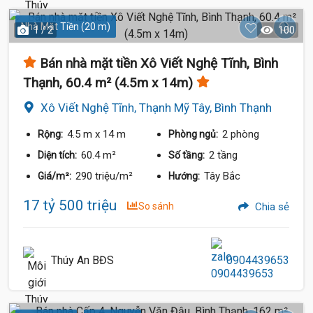
Nhà Mặt Tiền (20 m)
1 / 2
100
Bán nhà mặt tiền Xô Viết Nghệ Tĩnh, Bình
Thạnh, 60.4 m² (4.5m x 14m)
Xô Viết Nghệ Tĩnh, Thạnh Mỹ Tây, Bình Thạnh
4.5 m
x 14 m
2 phòng
Rộng:
Phòng ngủ:
60.4 m²
2 tầng
Diện tích:
Số tầng:
290 triệu/m²
Tây Bắc
Giá/m²:
Hướng:
17 tỷ 500 triệu
So sánh
Chia sẻ
Thúy An BĐS
0904439653