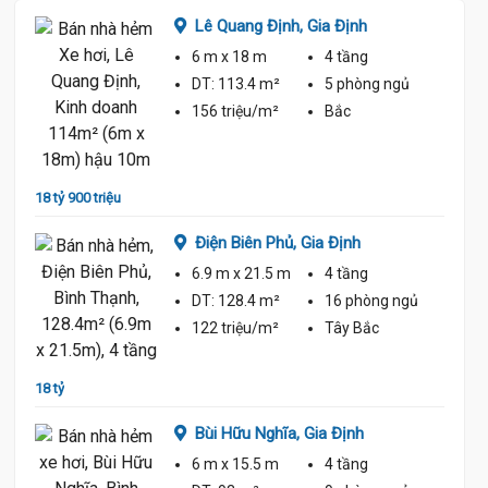
Lê Quang Định,
Gia Định
6 m
x 18 m
4 tầng
ủ
DT:
113.4 m²
5 phòng
ngủ
156 triệu/m²
Bắc
19 tỷ 9
18 tỷ 900 triệu
ủ
Điện Biên Phủ,
Gia Định
6.9 m
x 21.5 m
4 tầng
DT:
128.4 m²
16 phòng
ngủ
18.8 Tỷ
122 triệu/m²
Tây Bắc
20 tỷ
18 tỷ
Bùi Hữu Nghĩa,
Gia Định
ủ
6 m
x 15.5 m
4 tầng