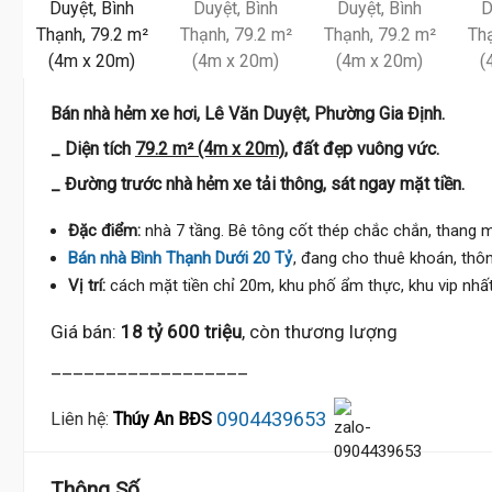
Bán nhà hẻm xe hơi, Lê Văn Duyệt, Phường Gia Định.
18.9 Tỷ
_ Diện tích
79.2 m² (4m x 20m),
đất đẹp vuông vức.
_ Đường trước nhà hẻm xe tải thông, sát ngay mặt tiền.
Đặc điểm:
nhà 7 tầng. Bê tông cốt thép chắc chắn, thang m
Bán nhà Bình Thạnh Dưới 20 Tỷ
, đang cho thuê khoán, thôn
Vị trí:
cách mặt tiền chỉ 20m, khu phố ẩm thực, khu vip nhấ
Giá bán:
18 tỷ 600 triệu
, còn thương lượng
__________________
0904439653
Liên hệ:
Thúy An BĐS
Thông Số