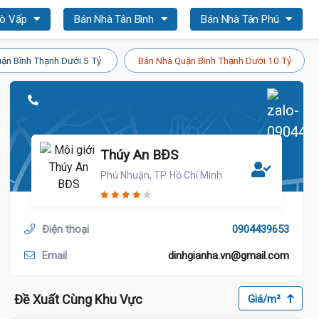
Gò Vấp
Bán Nhà Tân Bình
Bán Nhà Tân Phú
ận Bình Thạnh Dưới 5 Tỷ
Bán Nhà Quận Bình Thạnh Dưới 10 Tỷ
Thúy An BĐS
Phú Nhuận, TP. Hồ Chí Minh
Điện thoại
0904439653
Email
dinhgianha.vn@gmail.com
Đề Xuất Cùng Khu Vực
Giá/m²