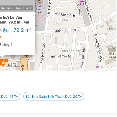
18 tỷ 900 triệu
Gia Định, Bình Thạnh
e hơi Lê Văn
ạnh, 79.2 m² (4m
riệu
79.2 m²
u
7 tầng
18.6 Tỷ
 Dưới 15 Tỷ
Bán Nhà Quận Bình Thạnh Dưới 20 Tỷ