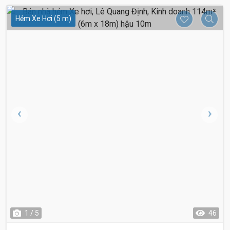
Hẻm Xe Hơi (5 m)
1 / 5
46