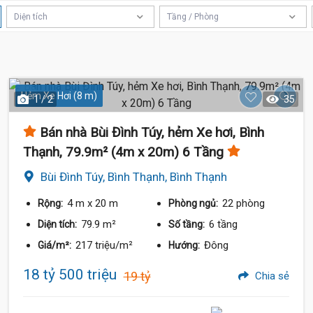
Diện tích
Tầng / Phòng
Hẻm Xe Hơi (8 m)
1 / 2
35
Bán nhà Bùi Đình Túy, hẻm Xe hơi, Bình
Thạnh, 79.9m² (4m x 20m) 6 Tầng
Bùi Đình Túy, Bình Thạnh, Bình Thạnh
4 m
x 20 m
22 phòng
Rộng:
Phòng ngủ:
79.9 m²
6 tầng
Diện tích:
Số tầng:
217 triệu/m²
Đông
Giá/m²:
Hướng:
18 tỷ 500 triệu
19 tỷ
Chia sẻ