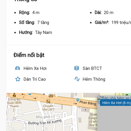
Rộng:
4 m
Dài:
20 m
Số tầng:
7 tầng
Giá/m²:
199 triệu
Hướng:
Tây Nam
Điểm nổi bật
Hẻm Xe Hơi
Sàn BTCT
Dân Trí Cao
Hẻm Thông
Hẻm Xe Hơi (6 m)