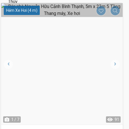
Hẻm Xe Hơi (4 m)
1 / 7
91