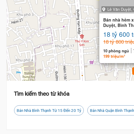
Lê Văn Duyệt, 
Bán nhà hẻm x
Duyệt, Bình Th
x 20m)
18 tỷ 600 t
18 tỷ 800 triệ
10 phòng ngủ
199 triệu/m²
Tìm kiếm theo từ khóa
Bán Nhà Bình Thạnh Từ 15 Đến 20 Tỷ
Bán Nhà Quận Bình Thạnh