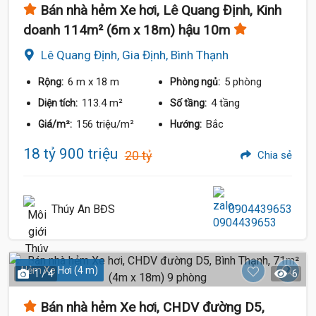
Bán nhà hẻm Xe hơi, Lê Quang Định, Kinh
doanh 114m² (6m x 18m) hậu 10m
Lê Quang Định, Gia Định, Bình Thạnh
6 m
x 18 m
5 phòng
Rộng:
Phòng ngủ:
113.4 m²
4 tầng
Diện tích:
Số tầng:
156 triệu/m²
Bắc
Giá/m²:
Hướng:
18 tỷ 900 triệu
20 tỷ
Chia sẻ
Thúy An BĐS
0904439653
Hẻm Xe Hơi (4 m)
1 / 4
6
Bán nhà hẻm Xe hơi, CHDV đường D5,