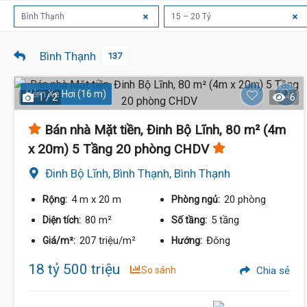
Bình Thạnh
15 – 20 Tỷ
Bình Thạnh
137
Hẻm Xe Hơi (16 m)
1 / 2
6
Bán nhà Mặt tiền, Đinh Bộ Lĩnh, 80 m² (4m
x 20m) 5 Tầng 20 phòng CHDV
Đinh Bộ Lĩnh, Bình Thạnh, Bình Thạnh
4 m
x 20 m
20 phòng
Rộng:
Phòng ngủ:
80 m²
5 tầng
Diện tích:
Số tầng:
207 triệu/m²
Đông
Giá/m²:
Hướng:
18 tỷ 500 triệu
So sánh
Chia sẻ