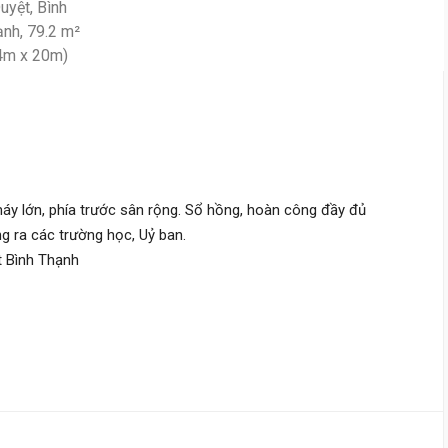
Bùi Hữu Nghĩa,
Gia Định
19.1 Tỷ
4.8 m
x 12.5 m
5 tầng
DT:
62 m²
7 phòng
ng
214 triệu/m²
Đông Bắc
15 tỷ
Nơ Trang Long,
Gia Định
5.1 m
x 10 m
6 tầng
DT:
54 m²
3 phòng
ng
áy lớn, phía trước sân rộng. Sổ hồng, hoàn công đầy đủ
244 triệu/m²
Tây Nam
g ra các trường học, Uỷ ban.
t Bình Thạnh
15 tỷ
Lê Quang Định,
Gia Định
7.7 m
x 18 m
2 tầng
DT:
138 m²
2 phòng
ng
109 triệu/m²
Đông Nam