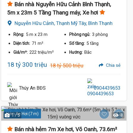
Bán nhà Nguyễn Hữu Cảnh Bình Thạnh,
5m x 23m 5 Tầng Thang máy, Xe hơi
Nguyễn Hữu Cảnh, Thạnh Mỹ Tây, Bình Thạnh
5 m
x 23 m
3 phòng
Rộng:
Phòng ngủ:
71 m²
5 tầng
Diện tích:
Số tầng:
222 triệu/m²
Bắc
Giá/m²:
Hướng:
18 tỷ 300 triệu
18 tỷ 500 triệu
Chia sẻ
Thúy An BĐS
0904439653
Hẻm Xe Hơi (7 m)
1 / 5
8
Bán nhà hẻm 7m Xe hơi, Võ Oanh, 73.6m²