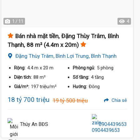
1 / 11
4
Bán nhà mặt tiền, Đặng Thùy Trâm, Bình
Thạnh, 88 m² (4.4m x 20m)
Đặng Thùy Trâm, Bình Lợi Trung, Bình Thạnh
4.4 m
x 20 m
5 phòng
Rộng:
Phòng ngủ:
88 m²
4 tầng
Diện tích:
Số tầng:
197 triệu/m²
Đông
Giá/m²:
Hướng:
18 tỷ 700 triệu
19 tỷ 500 triệu
Chia sẻ
Thúy An BĐS
0904439653