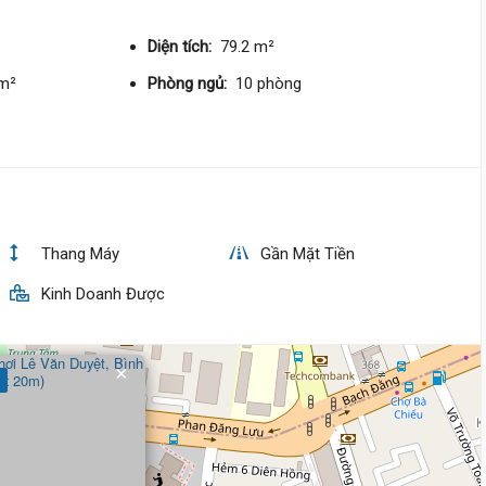
Diện tích:
79.2 m²
15 tỷ
/m²
Phòng ngủ:
10 phòng
Nguyễn Cửu Vân,
Gia Định
5.7 m
x 9 m
6 tầng
DT:
48 m²
4 phòng
ng
406 triệu/m²
Đông Nam
Thang Máy
Gần Mặt Tiền
22 tỷ 300 triệu
Kinh Doanh Được
Lê Quang Định,
Gia Định
6 m
x 18 m
4 tầng
×
DT:
113.4 m²
5 phòng
ng
156 triệu/m²
Bắc