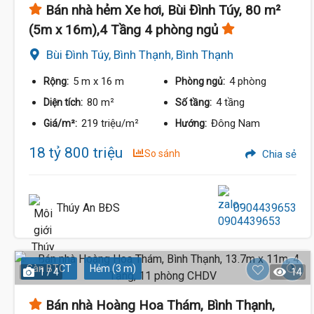
Bán nhà hẻm Xe hơi, Bùi Đình Túy, 80 m²
(5m x 16m),4 Tầng 4 phòng ngủ
Bùi Đình Túy, Bình Thạnh, Bình Thạnh
5 m
x 16 m
4 phòng
Rộng:
Phòng ngủ:
80 m²
4 tầng
Diện tích:
Số tầng:
219 triệu/m²
Đông Nam
Giá/m²:
Hướng:
18 tỷ 800 triệu
So sánh
Chia sẻ
Thúy An BĐS
0904439653
Sàn BTCT
Hẻm (3 m)
1 / 4
14
Bán nhà Hoàng Hoa Thám, Bình Thạnh,