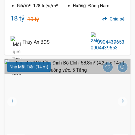
178 triệu/m²
Đông Nam
Giá/m²:
Hướng:
18 tỷ
19 tỷ
Chia sẻ
Thúy An BĐS
0904439653
Nhà Mặt Tiền (14 m)