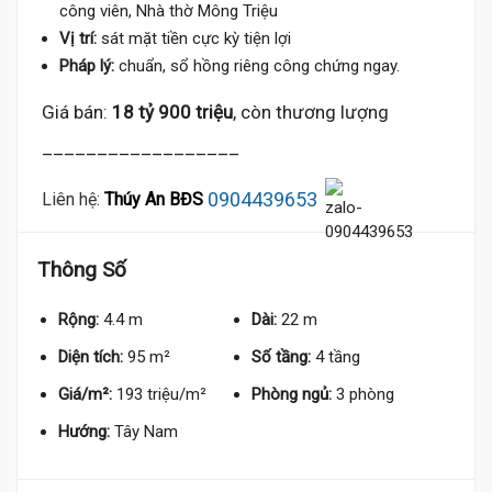
công viên, Nhà thờ Mông Triệu
Vị trí:
sát mặt tiền cực kỳ tiện lợi
Pháp lý:
chuẩn, sổ hồng riêng công chứng ngay.
18.5 Tỷ
Giá bán:
18 tỷ 900 triệu
, còn thương lượng
__________________
0904439653
Liên hệ:
Thúy An BĐS
Thông Số
Rộng:
4.4 m
Dài:
22 m
Diện tích:
95 m²
Số tầng:
4 tầng
Giá/m²:
193 triệu/m²
Phòng ngủ:
3 phòng
Hướng:
Tây Nam