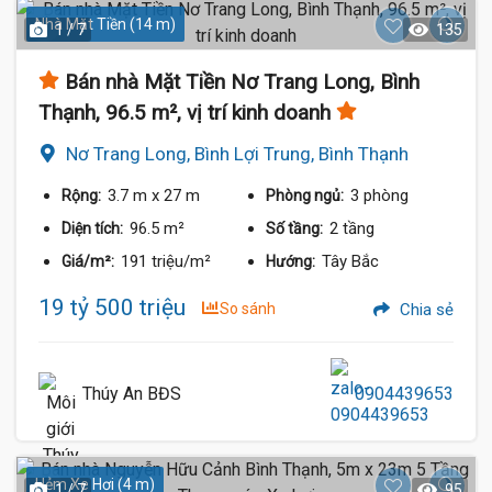
Nhà Mặt Tiền (14 m)
1 / 7
135
Bán nhà Mặt Tiền Nơ Trang Long, Bình
Thạnh, 96.5 m², vị trí kinh doanh
Nơ Trang Long, Bình Lợi Trung, Bình Thạnh
3.7 m
x 27 m
3 phòng
Rộng:
Phòng ngủ:
96.5 m²
2 tầng
Diện tích:
Số tầng:
191 triệu/m²
Tây Bắc
Giá/m²:
Hướng:
19 tỷ 500 triệu
So sánh
Chia sẻ
Thúy An BĐS
0904439653
Hẻm Xe Hơi (4 m)
1 / 7
95