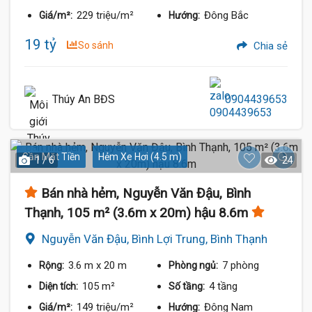
229 triệu/m²
Đông Bắc
Giá/m²:
Hướng:
19 tỷ
So sánh
Chia sẻ
Thúy An BĐS
0904439653
Gần Mặt Tiền
Hẻm Xe Hơi (4.5 m)
1 / 6
24
Bán nhà hẻm, Nguyễn Văn Đậu, Bình
Thạnh, 105 m² (3.6m x 20m) hậu 8.6m
Nguyễn Văn Đậu, Bình Lợi Trung, Bình Thạnh
3.6 m
x 20 m
7 phòng
Rộng:
Phòng ngủ:
105 m²
4 tầng
Diện tích:
Số tầng:
149 triệu/m²
Đông Nam
Giá/m²:
Hướng: