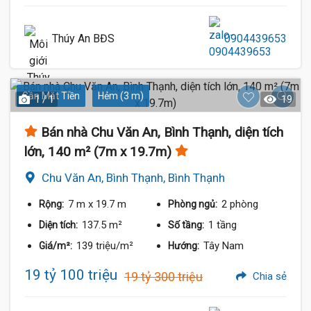
Thúy An BĐS
0904439653
Gần Mặt Tiền
Hẻm (3 m)
1 / 1
19
Bán nhà Chu Văn An, Bình Thạnh, diện tích
lớn, 140 m² (7m x 19.7m)
Chu Văn An, Bình Thạnh, Bình Thạnh
7 m
x 19.7 m
2 phòng
Rộng:
Phòng ngủ:
137.5 m²
1 tầng
Diện tích:
Số tầng:
139 triệu/m²
Tây Nam
Giá/m²:
Hướng:
19 tỷ 100 triệu
19 tỷ 300 triệu
Chia sẻ