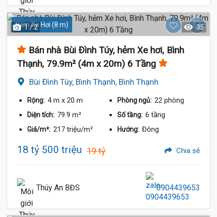
Hẻm Xe Hơi (8 m)
1 / 2
35
Bán nhà Bùi Đình Túy, hẻm Xe hơi, Bình
Thạnh, 79.9m² (4m x 20m) 6 Tầng
Bùi Đình Túy, Bình Thạnh, Bình Thạnh
4 m
x 20 m
22 phòng
Rộng:
Phòng ngủ:
79.9 m²
6 tầng
Diện tích:
Số tầng:
217 triệu/m²
Đông
Giá/m²:
Hướng:
18 tỷ 500 triệu
19 tỷ
Chia sẻ
Thúy An BĐS
0904439653