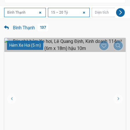
Bình Thạnh
15 – 20 Tỷ
Diện tích
Bình Thạnh
137
Hẻm Xe Hơi (5 m)