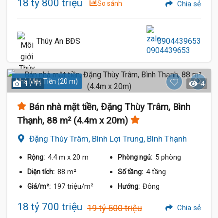
18 tỷ 800 triệu
So sánh
Chia sẻ
Thúy An BĐS
0904439653
Nhà Mặt Tiền (20 m)
1 / 11
4
Bán nhà mặt tiền, Đặng Thùy Trâm, Bình
Thạnh, 88 m² (4.4m x 20m)
Đặng Thùy Trâm, Bình Lợi Trung, Bình Thạnh
4.4 m
x 20 m
5 phòng
Rộng:
Phòng ngủ:
88 m²
4 tầng
Diện tích:
Số tầng:
197 triệu/m²
Đông
Giá/m²:
Hướng:
18 tỷ 700 triệu
19 tỷ 500 triệu
Chia sẻ