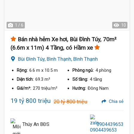
1 / 6
10
Bán nhà hẻm Xe hơi, Bùi Đình Túy, 70m²
(6.6m x 11m) 4 Tầng, có Hầm xe
Bùi Đình Túy, Bình Thạnh, Bình Thạnh
6.6 m
x 10.5 m
4 phòng
Rộng:
Phòng ngủ:
69.3 m²
4 tầng
Diện tích:
Số tầng:
270 triệu/m²
Đông Nam
Giá/m²:
Hướng:
19 tỷ 800 triệu
20 tỷ 800 triệu
Chia sẻ
Thúy An BĐS
0904439653