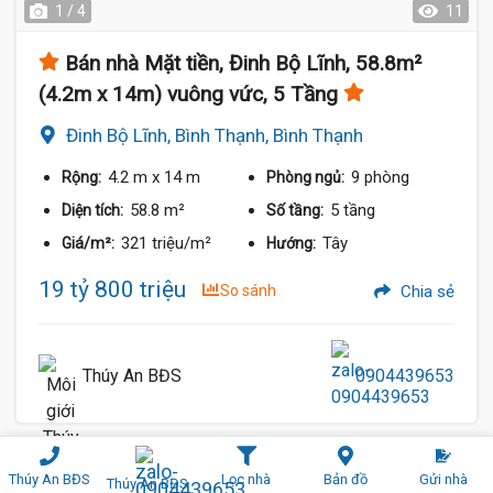
1 / 4
11
Bán nhà Mặt tiền, Đinh Bộ Lĩnh, 58.8m²
(4.2m x 14m) vuông vức, 5 Tầng
Đinh Bộ Lĩnh, Bình Thạnh, Bình Thạnh
4.2 m
x 14 m
9 phòng
Rộng:
Phòng ngủ:
58.8 m²
5 tầng
Diện tích:
Số tầng:
321 triệu/m²
Tây
Giá/m²:
Hướng:
19 tỷ 800 triệu
So sánh
Chia sẻ
Thúy An BĐS
0904439653
Hẻm Xe Hơi (7 m)
Thúy An BĐS
Lọc nhà
Bản đồ
Gửi nhà
Thúy An BĐS