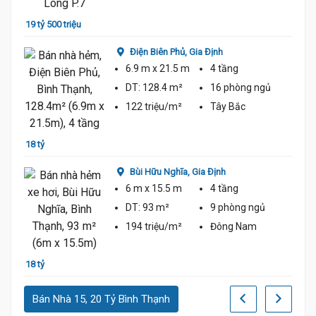
19 tỷ 500 triệu
Điện Biên Phủ,
Gia Định
6.9 m
x 21.5 m
4 tầng
DT:
128.4 m²
16 phòng
ngủ
122 triệu/m²
Tây Bắc
17 tỷ 
18 tỷ
Bùi Hữu Nghĩa,
Gia Định
6 m
x 15.5 m
4 tầng
DT:
93 m²
9 phòng
ngủ
194 triệu/m²
Đông Nam
17 tỷ
18 tỷ
Bán Nhà 15, 20 Tỷ Bình Thạnh