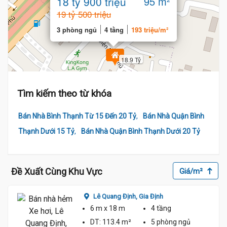
18 tỷ 900 triệu
95 m²
19 tỷ 500 triệu
3 phòng ngủ
4 tầng
193 triệu/m²
18.9 Tỷ
Tìm kiếm theo từ khóa
,
Bán Nhà Bình Thạnh Từ 15 Đến 20 Tỷ
Bán Nhà Quận Bình
,
Thạnh Dưới 15 Tỷ
Bán Nhà Quận Bình Thạnh Dưới 20 Tỷ
Đề Xuất Cùng Khu Vực
Giá/m²
Lê Quang Định,
Gia Định
6 m
x 18 m
4 tầng
DT:
113.4 m²
5 phòng
ngủ