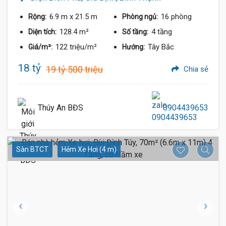
6.9 m
x 21.5 m
16 phòng
Rộng:
Phòng ngủ:
128.4 m²
4 tầng
Diện tích:
Số tầng:
122 triệu/m²
Tây Bắc
Giá/m²:
Hướng:
18 tỷ
19 tỷ 500 triệu
Chia sẻ
Thúy An BĐS
0904439653
Sàn BTCT
Hẻm Xe Hơi (4 m)