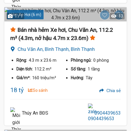
Hẻm Xe Hơi (6 m)
1 / 1
13
Bán nhà hẻm Xe hơi, Chu Văn An, 112.2
m² (4.3m, nở hậu 4.7m x 23.6m)
Chu Văn An, Bình Thạnh, Bình Thạnh
4.3 m
x 23.6 m
0 phòng
Rộng:
Phòng ngủ:
112.2 m²
1 tầng
Diện tích:
Số tầng:
160 triệu/m²
Tây
Giá/m²:
Hướng:
18 tỷ
So sánh
Chia sẻ
Thúy An BĐS
0904439653