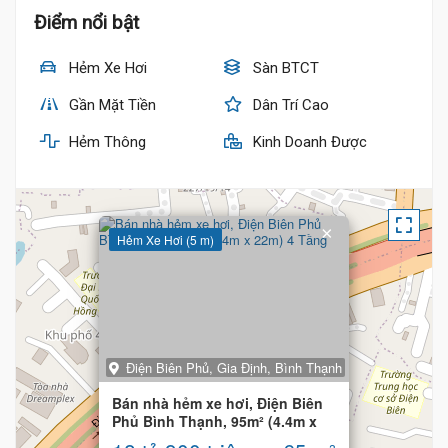
Điểm nổi bật
Hẻm Xe Hơi
Sàn BTCT
Gần Mặt Tiền
Dân Trí Cao
Hẻm Thông
Kinh Doanh Được
×
Hẻm Xe Hơi (5 m)
Điện Biên Phủ, Gia Định, Bình Thạnh
Bán nhà hẻm xe hơi, Điện Biên
Phủ Bình Thạnh, 95m² (4.4m x
22m) 4 Tầng