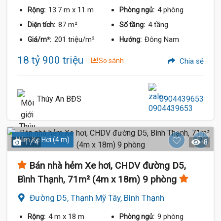
13.7 m
x 11 m
4 phòng
Rộng:
Phòng ngủ:
87 m²
4 tầng
Diện tích:
Số tầng:
201 triệu/m²
Đông Nam
Giá/m²:
Hướng:
18 tỷ 900 triệu
So sánh
Chia sẻ
Thúy An BĐS
0904439653
Hẻm Xe Hơi (4 m)
1 / 4
8
Bán nhà hẻm Xe hơi, CHDV đường D5,
Bình Thạnh, 71m² (4m x 18m) 9 phòng
Đường D5, Thạnh Mỹ Tây, Bình Thạnh
4 m
x 18 m
9 phòng
Rộng:
Phòng ngủ: