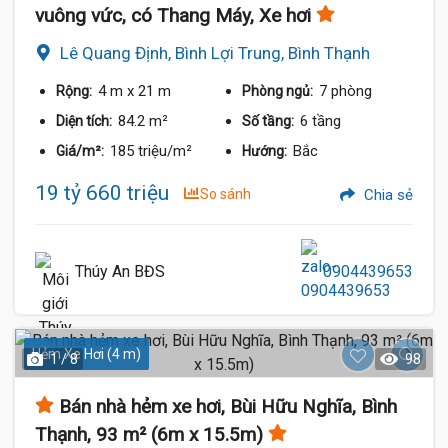
vuông vức, có Thang Máy, Xe hơi
Lê Quang Định, Bình Lợi Trung, Bình Thạnh
4 m
x 21 m
7 phòng
Rộng:
Phòng ngủ:
84.2 m²
6 tầng
Diện tích:
Số tầng:
185 triệu/m²
Bắc
Giá/m²:
Hướng:
19 tỷ 660 triệu
So sánh
Chia sẻ
Thúy An BĐS
0904439653
Hẻm Xe Hơi (4 m)
1 / 8
98
Bán nhà hẻm xe hơi, Bùi Hữu Nghĩa, Bình
Thạnh, 93 m² (6m x 15.5m)