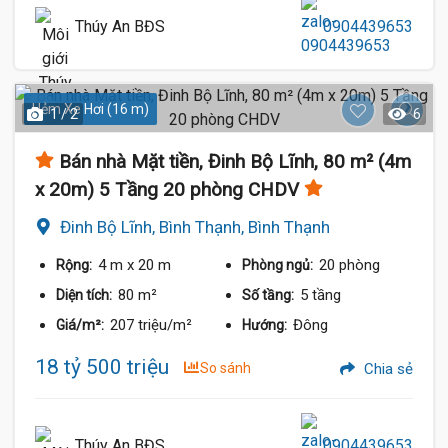
Thúy An BĐS
0904439653
Hẻm Xe Hơi (16 m)
1 / 2
6
Bán nhà Mặt tiền, Đinh Bộ Lĩnh, 80 m² (4m
x 20m) 5 Tầng 20 phòng CHDV
Đinh Bộ Lĩnh, Bình Thạnh, Bình Thạnh
4 m
x 20 m
20 phòng
Rộng:
Phòng ngủ:
80 m²
5 tầng
Diện tích:
Số tầng:
207 triệu/m²
Đông
Giá/m²:
Hướng:
18 tỷ 500 triệu
So sánh
Chia sẻ
Thúy An BĐS
0904439653