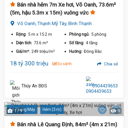
Bán nhà hẻm 7m Xe hơi, Võ Oanh, 73.6m²
(5m, hậu 5.3m x 15m) vuông vức
Võ Oanh, Thạnh Mỹ Tây, Bình Thạnh
5 m
x 15.2 m
5 phòng
Rộng:
Phòng ngủ:
73.6 m²
4 tầng
Diện tích:
Số tầng:
249 triệu/m²
Đông Bắc
Giá/m²:
Hướng:
18 tỷ 300 triệu
So sánh
Chia sẻ
Thúy An BĐS
0904439653
Có Thang Máy
Hẻm (3 m)
1 / 9
9
Bán nhà Lê Quang Định, 84m² (4m x 21m)