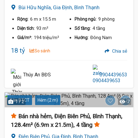
Bùi Hữu Nghĩa, Gia Định, Bình Thạnh
6 m
x 15.5 m
9 phòng
Rộng:
Phòng ngủ:
93 m²
4 tầng
Diện tích:
Số tầng:
194 triệu/m²
Đông Nam
Giá/m²:
Hướng:
18 tỷ
So sánh
Chia sẻ
Thúy An BĐS
0904439653
Sàn BTCT
Hẻm (2 m)
1 / 2
7
Bán nhà hẻm, Điện Biên Phủ, Bình Thạnh,
128.4m² (6.9m x 21.5m), 4 tầng
Điện Biên Phủ, Gia Định, Bình Thạnh