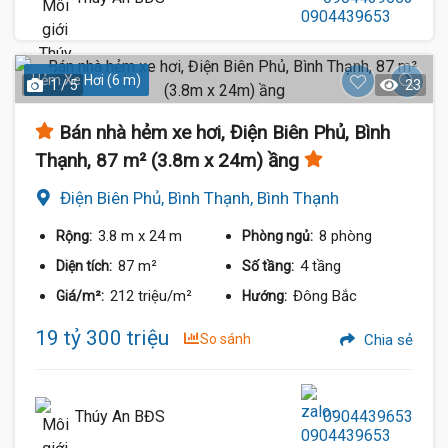
Hẻm Xe Hơi (6 m)
1 / 5
23
Bán nhà hẻm xe hơi, Điện Biên Phủ, Bình
Thạnh, 87 m² (3.8m x 24m) ầng
Điện Biên Phủ, Bình Thạnh, Bình Thạnh
3.8 m
x 24 m
8 phòng
Rộng:
Phòng ngủ:
87 m²
4 tầng
Diện tích:
Số tầng:
212 triệu/m²
Đông Bắc
Giá/m²:
Hướng:
19 tỷ 300 triệu
So sánh
Chia sẻ
Thúy An BĐS
0904439653