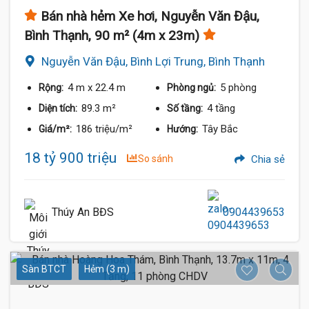
Bán nhà hẻm Xe hơi, Nguyễn Văn Đậu,
Bình Thạnh, 90 m² (4m x 23m)
Nguyễn Văn Đậu, Bình Lợi Trung, Bình Thạnh
4 m
x 22.4 m
5 phòng
Rộng:
Phòng ngủ:
89.3 m²
4 tầng
Diện tích:
Số tầng:
186 triệu/m²
Tây Bắc
Giá/m²:
Hướng:
18 tỷ 900 triệu
So sánh
Chia sẻ
Thúy An BĐS
0904439653
Sàn BTCT
Hẻm (3 m)