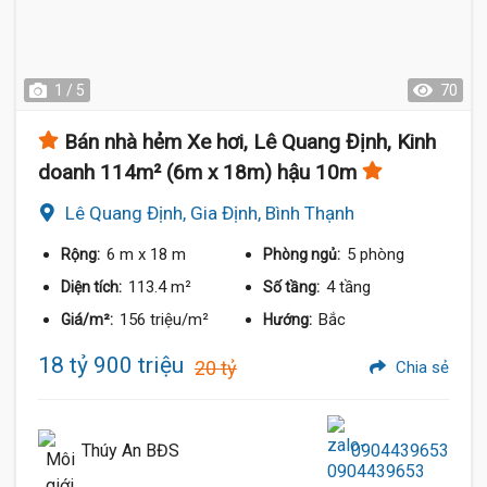
1 / 5
70
Bán nhà hẻm Xe hơi, Lê Quang Định, Kinh
doanh 114m² (6m x 18m) hậu 10m
Lê Quang Định, Gia Định, Bình Thạnh
6 m
x 18 m
5 phòng
Rộng:
Phòng ngủ:
113.4 m²
4 tầng
Diện tích:
Số tầng:
156 triệu/m²
Bắc
Giá/m²:
Hướng:
18 tỷ 900 triệu
20 tỷ
Chia sẻ
Thúy An BĐS
0904439653