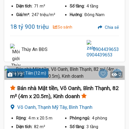
71 m²
4 tầng
Diện tích:
Số tầng:
247 triệu/m²
Đông Nam
Giá/m²:
Hướng:
18 tỷ 900 triệu
So sánh
Chia sẻ
Thúy An BĐS
0904439653
Nhà Mặt Tiền (12 m)
1 / 2
2
Bán nhà Mặt tiền, Võ Oanh, Bình Thạnh, 82
m² (4m x 20.5m), Kinh doanh
Võ Oanh, Thạnh Mỹ Tây, Bình Thạnh
4 m
x 20.5 m
4 phòng
Rộng:
Phòng ngủ:
82 m²
3 tầng
Diện tích:
Số tầng: