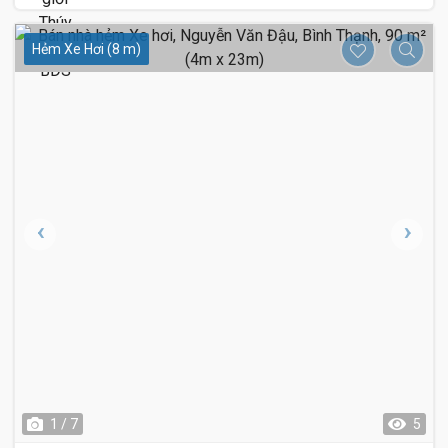
Hẻm Xe Hơi (8 m)
1 / 7
5