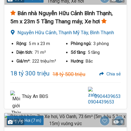
Bán nhà Nguyễn Hữu Cảnh Bình Thạnh,
5m x 23m 5 Tầng Thang máy, Xe hơi
Nguyễn Hữu Cảnh, Thạnh Mỹ Tây, Bình Thạnh
5 m
x 23 m
3 phòng
Rộng:
Phòng ngủ:
71 m²
5 tầng
Diện tích:
Số tầng:
222 triệu/m²
Bắc
Giá/m²:
Hướng:
18 tỷ 300 triệu
18 tỷ 500 triệu
Chia sẻ
Thúy An BĐS
0904439653
Hẻm Xe Hơi (7 m)
1 / 5
8