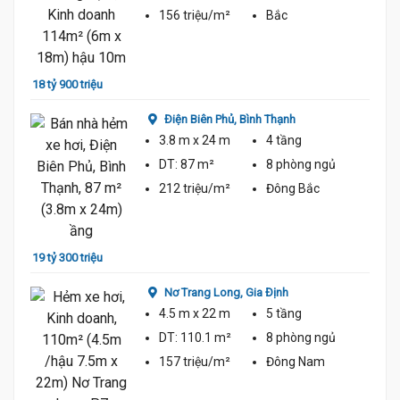
156 triệu/m²
Bắc
19 tỷ 
18 tỷ 900 triệu
Điện Biên Phủ,
Bình Thạnh
3.8 m
x 24 m
4 tầng
DT:
87 m²
8 phòng
ngủ
212 triệu/m²
Đông Bắc
20 tỷ
19 tỷ 300 triệu
Nơ Trang Long,
Gia Định
4.5 m
x 22 m
5 tầng
DT:
110.1 m²
8 phòng
ngủ
157 triệu/m²
Đông Nam
17 tỷ 