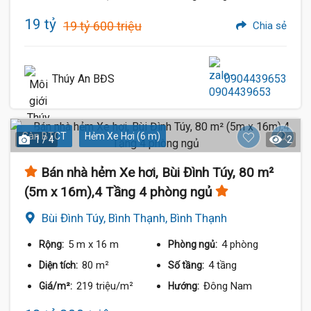
19 tỷ
19 tỷ 600 triệu
Chia sẻ
Thúy An BĐS
0904439653
Sàn BTCT
Hẻm Xe Hơi (6 m)
1 / 4
2
Bán nhà hẻm Xe hơi, Bùi Đình Túy, 80 m²
(5m x 16m),4 Tầng 4 phòng ngủ
Bùi Đình Túy, Bình Thạnh, Bình Thạnh
5 m
x 16 m
4 phòng
Rộng:
Phòng ngủ:
80 m²
4 tầng
Diện tích:
Số tầng:
219 triệu/m²
Đông Nam
Giá/m²:
Hướng: