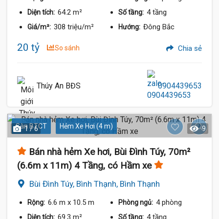
64.2 m²
4 tầng
Diện tích:
Số tầng:
308 triệu/m²
Đông Bắc
Giá/m²:
Hướng:
20 tỷ
So sánh
Chia sẻ
Thúy An BĐS
0904439653
Sàn BTCT
Hẻm Xe Hơi (4 m)
1 / 6
9
Bán nhà hẻm Xe hơi, Bùi Đình Túy, 70m²
(6.6m x 11m) 4 Tầng, có Hầm xe
Bùi Đình Túy, Bình Thạnh, Bình Thạnh
6.6 m
x 10.5 m
4 phòng
Rộng:
Phòng ngủ:
69.3 m²
4 tầng
Diện tích:
Số tầng: