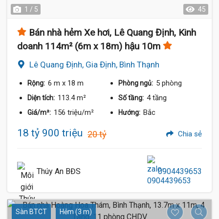
1 / 5
45
Bán nhà hẻm Xe hơi, Lê Quang Định, Kinh
doanh 114m² (6m x 18m) hậu 10m
Lê Quang Định, Gia Định, Bình Thạnh
6 m
x 18 m
5 phòng
Rộng:
Phòng ngủ:
113.4 m²
4 tầng
Diện tích:
Số tầng:
156 triệu/m²
Bắc
Giá/m²:
Hướng:
18 tỷ 900 triệu
20 tỷ
Chia sẻ
Thúy An BĐS
0904439653
Sàn BTCT
Hẻm (3 m)