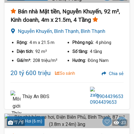
Bán nhà Mặt tiền, Nguyễn Khuyến, 92 m²,
Kinh doanh, 4m x 21.5m, 4 Tầng
Nguyễn Khuyến, Bình Thạnh, Bình Thạnh
4 m
x 21.5 m
4 phòng
Rộng:
Phòng ngủ:
92 m²
4 tầng
Diện tích:
Số tầng:
208 triệu/m²
Đông Nam
Giá/m²:
Hướng:
20 tỷ 600 triệu
So sánh
Chia sẻ
Thúy An BĐS
0904439653
Hẻm Xe Hơi (6 m)
1 / 5
23