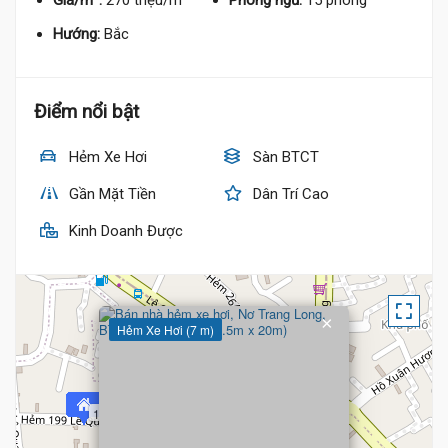
Giá/m²:
270 triệu/m²
Phòng ngủ:
15 phòng
Hướng:
Bắc
Điểm nổi bật
Hẻm Xe Hơi
Sàn BTCT
Gần Mặt Tiền
Dân Trí Cao
Kinh Doanh Được
×
Hẻm Xe Hơi (7 m)
19.66 Tỷ