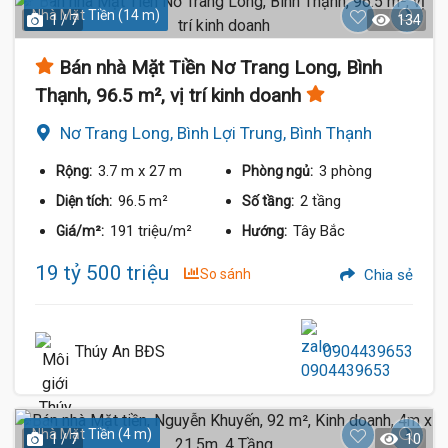
Nhà Mặt Tiền (14 m)
1 / 7
134
Bán nhà Mặt Tiền Nơ Trang Long, Bình
Thạnh, 96.5 m², vị trí kinh doanh
Nơ Trang Long, Bình Lợi Trung, Bình Thạnh
3.7 m
x 27 m
3 phòng
Rộng:
Phòng ngủ:
96.5 m²
2 tầng
Diện tích:
Số tầng:
191 triệu/m²
Tây Bắc
Giá/m²:
Hướng:
19 tỷ 500 triệu
So sánh
Chia sẻ
Thúy An BĐS
0904439653
Nhà Mặt Tiền (4 m)
1 / 7
10