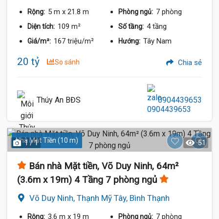
5 m
x 21.8 m
7 phòng
Rộng:
Phòng ngủ:
109 m²
4 tầng
Diện tích:
Số tầng:
167 triệu/m²
Tây Nam
Giá/m²:
Hướng:
20 tỷ
So sánh
Chia sẻ
Thúy An BĐS
0904439653
Nhà Mặt Tiền (10 m)
1 / 1
51
Bán nhà Mặt tiền, Võ Duy Ninh, 64m²
(3.6m x 19m) 4 Tầng 7 phòng ngủ
Võ Duy Ninh, Thạnh Mỹ Tây, Bình Thạnh
3.6 m
x 19 m
7 phòng
Rộng:
Phòng ngủ: