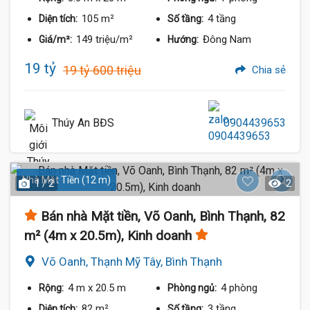
105 m²
4 tầng
Diện tích:
Số tầng:
149 triệu/m²
Đông Nam
Giá/m²:
Hướng:
19 tỷ
19 tỷ 600 triệu
Chia sẻ
Thúy An BĐS
0904439653
Nhà Mặt Tiền (12 m)
1 / 2
2
Bán nhà Mặt tiền, Võ Oanh, Bình Thạnh, 82
m² (4m x 20.5m), Kinh doanh
Võ Oanh, Thạnh Mỹ Tây, Bình Thạnh
4 m
x 20.5 m
4 phòng
Rộng:
Phòng ngủ:
82 m²
3 tầng
Diện tích:
Số tầng: