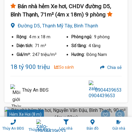
Bán nhà hẻm Xe hơi, CHDV đường D5,
Bình Thạnh, 71m² (4m x 18m) 9 phòng
Đường D5, Thạnh Mỹ Tây, Bình Thạnh
4 m
x 18 m
9 phòng
Rộng:
Phòng ngủ:
71 m²
4 tầng
Diện tích:
Số tầng:
247 triệu/m²
Đông Nam
Giá/m²:
Hướng:
18 tỷ 900 triệu
So sánh
Chia sẻ
Thúy An BĐS
0904439653
Hẻm Xe Hơi (8 m)
Thúy An BĐS
Lọc nhà
Bản đồ
Gửi nhà
Thúy An BĐS