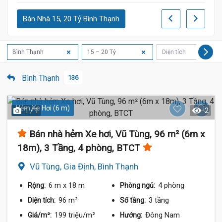
Bán Nhà 15, 20 Tỷ Bình Thạnh
Bình Thạnh
15 – 20 Tỷ
Diện tích
Bình Thạnh
136
Hẻm Xe Hơi (6 m)
1 / 1
2
Bán nhà hẻm Xe hơi, Vũ Tùng, 96 m² (6m x
18m), 3 Tầng, 4 phòng, BTCT
Vũ Tùng, Gia Định, Bình Thạnh
6 m
x 18 m
4 phòng
Rộng:
Phòng ngủ:
96 m²
3 tầng
Diện tích:
Số tầng:
199 triệu/m²
Đông Nam
Giá/m²:
Hướng: