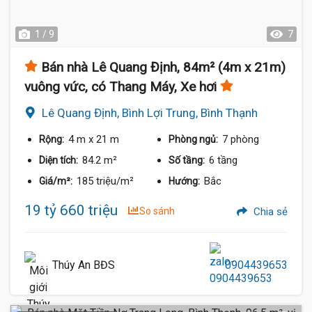
1 / 9
7
Bán nhà Lê Quang Định, 84m² (4m x 21m)
vuông vức, có Thang Máy, Xe hơi
Lê Quang Định, Bình Lợi Trung, Bình Thạnh
4 m
x 21 m
7 phòng
Rộng:
Phòng ngủ:
84.2 m²
6 tầng
Diện tích:
Số tầng:
185 triệu/m²
Bắc
Giá/m²:
Hướng:
19 tỷ 660 triệu
So sánh
Chia sẻ
Thúy An BĐS
0904439653