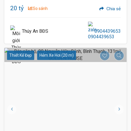
20 tỷ
So sánh
Chia sẻ
Thúy An BĐS
0904439653
Thiết Kế Đẹp
Hẻm Xe Hơi (20 m)