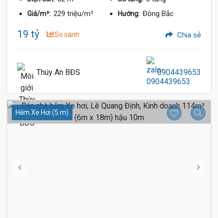
229 triệu/m²
Đông Bắc
Giá/m²:
Hướng:
19 tỷ
So sánh
Chia sẻ
Thúy An BĐS
0904439653
Hẻm Xe Hơi (5 m)