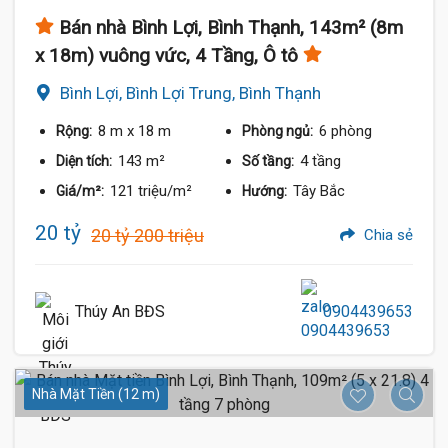
Bán nhà Bình Lợi, Bình Thạnh, 143m² (8m
x 18m) vuông vức, 4 Tầng, Ô tô
Bình Lợi, Bình Lợi Trung, Bình Thạnh
8 m
x 18 m
6 phòng
Rộng:
Phòng ngủ:
143 m²
4 tầng
Diện tích:
Số tầng:
121 triệu/m²
Tây Bắc
Giá/m²:
Hướng:
20 tỷ
20 tỷ 200 triệu
Chia sẻ
Thúy An BĐS
0904439653
Nhà Mặt Tiền (12 m)