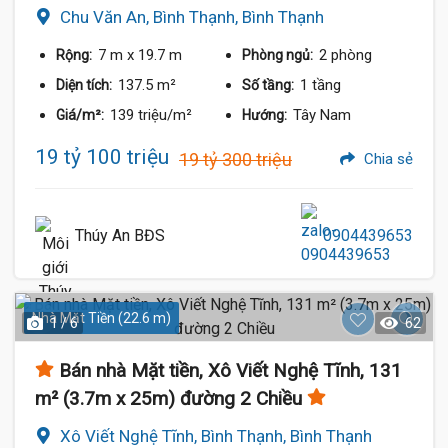
Chu Văn An, Bình Thạnh, Bình Thạnh
7 m
x 19.7 m
2 phòng
Rộng:
Phòng ngủ:
137.5 m²
1 tầng
Diện tích:
Số tầng:
139 triệu/m²
Tây Nam
Giá/m²:
Hướng:
19 tỷ 100 triệu
19 tỷ 300 triệu
Chia sẻ
Thúy An BĐS
0904439653
Nhà Mặt Tiền (22.6 m)
1 / 6
62
Bán nhà Mặt tiền, Xô Viết Nghệ Tĩnh, 131
m² (3.7m x 25m) đường 2 Chiều
Xô Viết Nghệ Tĩnh, Bình Thạnh, Bình Thạnh