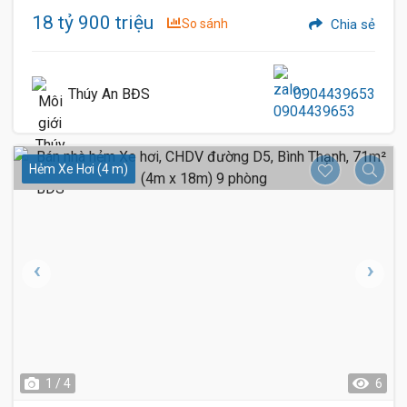
18 tỷ 900 triệu
So sánh
Chia sẻ
Thúy An BĐS
0904439653
Hẻm Xe Hơi (4 m)
1 / 4
6