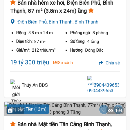
Bán nhà hẻm xe hơi, Điện Biên Phủ, Bình
Thạnh, 87 m² (3.8m x 24m) ầng
Điện Biên Phủ, Bình Thạnh, Bình Thạnh
3.8 m
x 24 m
8 phòng
Rộng:
Phòng ngủ:
87 m²
4 tầng
Diện tích:
Số tầng:
212 triệu/m²
Đông Bắc
Giá/m²:
Hướng:
19 tỷ 300 triệu
So sánh
Chia sẻ
Thúy An BĐS
0904439653
Nhà Mặt Tiền (12 m)
1 / 3
104
Bán nhà Mặt tiền Tân Cảng Bình Thạnh,