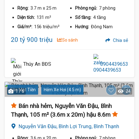
3.7 m
x 25 m
7 phòng
Rộng:
Phòng ngủ:
131 m²
4 tầng
Diện tích:
Số tầng:
156 triệu/m²
Đông Nam
Giá/m²:
Hướng:
20 tỷ 900 triệu
So sánh
Chia sẻ
Thúy An BĐS
0904439653
Gần Mặt Tiền
Hẻm Xe Hơi (4.5 m)
1 / 6
24
Bán nhà hẻm, Nguyễn Văn Đậu, Bình
Thạnh, 105 m² (3.6m x 20m) hậu 8.6m
Nguyễn Văn Đậu, Bình Lợi Trung, Bình Thạnh
3.6 m
x 20 m
7 phòng
Rộng:
Phòng ngủ: