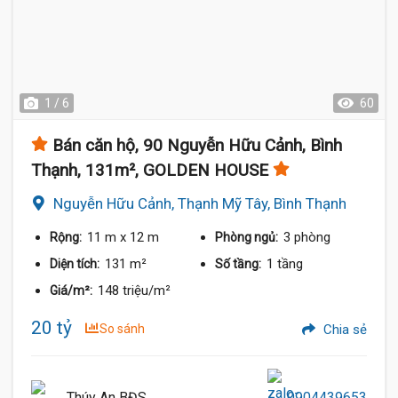
1 / 6
60
Bán căn hộ, 90 Nguyễn Hữu Cảnh, Bình
Thạnh, 131m², GOLDEN HOUSE
Nguyễn Hữu Cảnh, Thạnh Mỹ Tây, Bình Thạnh
11 m
x 12 m
3 phòng
Rộng:
Phòng ngủ:
131 m²
1 tầng
Diện tích:
Số tầng:
148 triệu/m²
Giá/m²:
20 tỷ
So sánh
Chia sẻ
Thúy An BĐS
0904439653