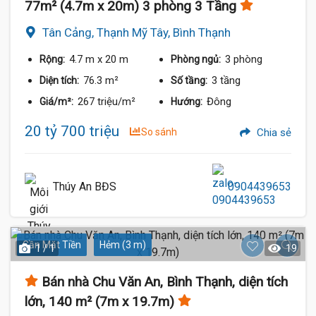
77m² (4.7m x 20m) 3 phòng 3 Tầng
Tân Cảng, Thạnh Mỹ Tây, Bình Thạnh
4.7 m
x 20 m
3 phòng
Rộng:
Phòng ngủ:
76.3 m²
3 tầng
Diện tích:
Số tầng:
267 triệu/m²
Đông
Giá/m²:
Hướng:
20 tỷ 700 triệu
So sánh
Chia sẻ
Thúy An BĐS
0904439653
Gần Mặt Tiền
Hẻm (3 m)
1 / 1
19
Bán nhà Chu Văn An, Bình Thạnh, diện tích
lớn, 140 m² (7m x 19.7m)