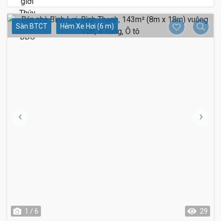
Sàn BTCT
Hẻm Xe Hơi (6 m)
1 / 6
29