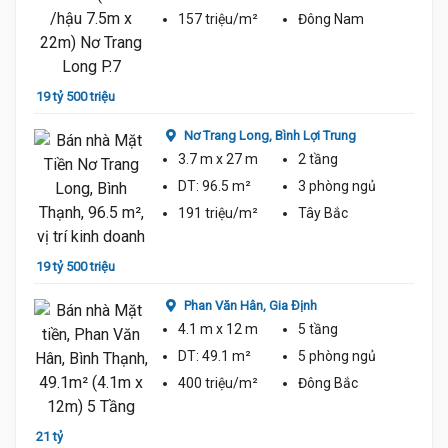
157 triệu/m²
Đông Nam
19 tỷ 500 triệu
18 tỷ
Nơ Trang Long,
Bình Lợi Trung
3.7 m
x 27 m
2 tầng
DT:
96.5 m²
3 phòng
ngủ
191 triệu/m²
Tây Bắc
19 tỷ 500 triệu
18 tỷ
Phan Văn Hân,
Gia Định
4.1 m
x 12 m
5 tầng
DT:
49.1 m²
5 phòng
ngủ
400 triệu/m²
Đông Bắc
21 tỷ
22 tỷ