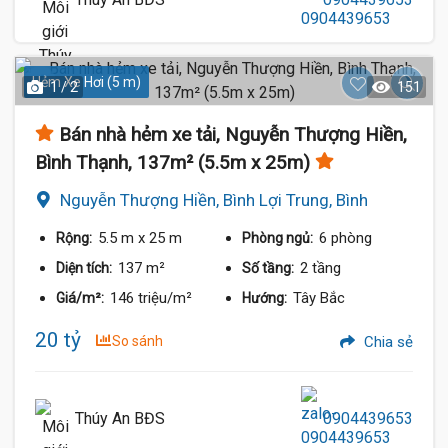
Hẻm Xe Hơi (5 m)
1 / 2
151
Bán nhà hẻm xe tải, Nguyễn Thượng Hiền,
Bình Thạnh, 137m² (5.5m x 25m)
Nguyễn Thượng Hiền, Bình Lợi Trung, Bình
Thạnh
5.5 m
x 25 m
6 phòng
Rộng:
Phòng ngủ:
137 m²
2 tầng
Diện tích:
Số tầng:
146 triệu/m²
Tây Bắc
Giá/m²:
Hướng:
20 tỷ
So sánh
Chia sẻ
Thúy An BĐS
0904439653