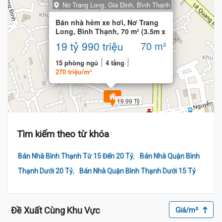
Nơ Trang Long, Gia Định, Bình Thạnh
Bán nhà hẻm xe hơi, Nơ Trang
Long, Bình Thạnh, 70 m² (3.5m x
20m)
19 tỷ 990 triệu
70 m²
15 phòng ngủ
4 tầng
270 triệu/m²
19.99 Tỷ
Tìm kiếm theo từ khóa
,
Bán Nhà Bình Thạnh Từ 15 Đến 20 Tỷ
Bán Nhà Quận Bình
,
Thạnh Dưới 20 Tỷ
Bán Nhà Quận Bình Thạnh Dưới 15 Tỷ
Đề Xuất Cùng Khu Vực
Giá/m²