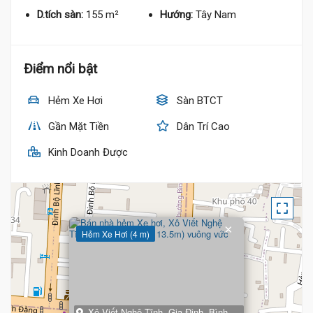
D.tích sàn:
155 m²
Hướng:
Tây Nam
Điểm nổi bật
Hẻm Xe Hơi
Sàn BTCT
Gần Mặt Tiền
Dân Trí Cao
Kinh Doanh Được
×
Hẻm Xe Hơi (4 m)
Xô Viết Nghệ Tĩnh, Gia Định, Bình