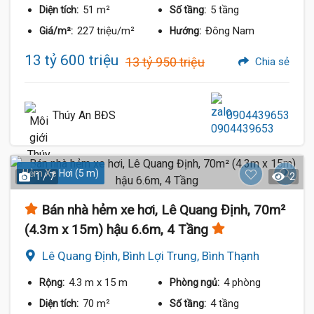
51 m²
5 tầng
Diện tích:
Số tầng:
227 triệu/m²
Đông Nam
Giá/m²:
Hướng:
13 tỷ 600 triệu
13 tỷ 950 triệu
Chia sẻ
Thúy An BĐS
0904439653
Hẻm Xe Hơi (5 m)
1 / 7
2
Bán nhà hẻm xe hơi, Lê Quang Định, 70m²
(4.3m x 15m) hậu 6.6m, 4 Tầng
Lê Quang Định, Bình Lợi Trung, Bình Thạnh
4.3 m
x 15 m
4 phòng
Rộng:
Phòng ngủ:
70 m²
4 tầng
Diện tích:
Số tầng: