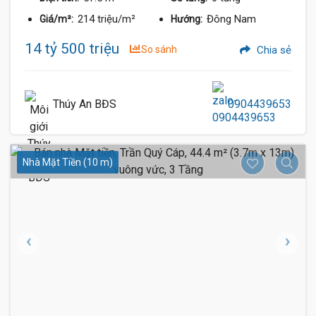
214 triệu/m²
Đông Nam
Giá/m²:
Hướng:
14 tỷ 500 triệu
So sánh
Chia sẻ
Thúy An BĐS
0904439653
Nhà Mặt Tiền (10 m)