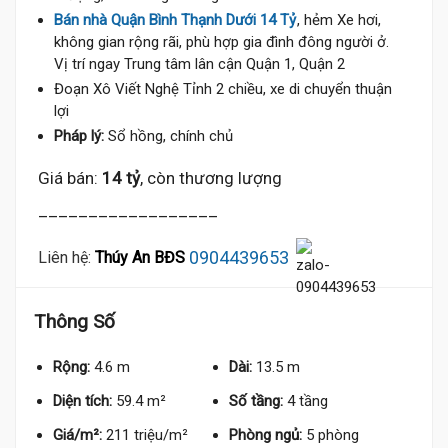
Bán nhà Quận Bình Thạnh Dưới 14 Tỷ
, hẻm Xe hơi,
không gian rộng rãi, phù hợp gia đình đông người ở.
Vị trí ngay Trung tâm lân cận Quận 1, Quận 2
Đoạn Xô Viết Nghệ Tỉnh 2 chiều, xe di chuyển thuận
lợi
Pháp lý:
Sổ hồng, chính chủ
14 Tỷ
Giá bán:
14 tỷ
, còn thương lượng
__________________
0904439653
Liên hệ:
Thúy An BĐS
Thông Số
Rộng:
4.6 m
Dài:
13.5 m
Diện tích:
59.4 m²
Số tầng:
4 tầng
Giá/m²:
211 triệu/m²
Phòng ngủ:
5 phòng