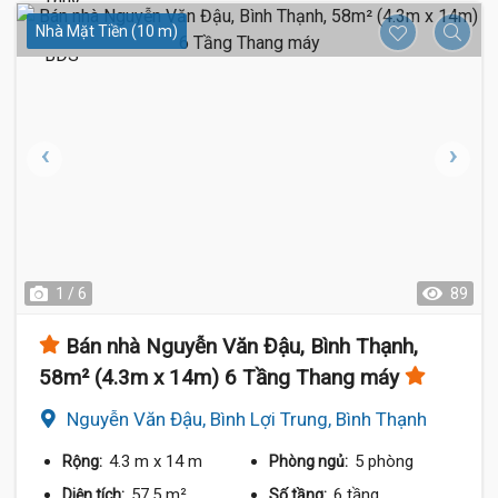
Nhà Mặt Tiền (10 m)
1 / 6
89
Bán nhà Nguyễn Văn Đậu, Bình Thạnh,
58m² (4.3m x 14m) 6 Tầng Thang máy
Nguyễn Văn Đậu, Bình Lợi Trung, Bình Thạnh
4.3 m
x 14 m
5 phòng
Rộng:
Phòng ngủ:
57.5 m²
6 tầng
Diện tích:
Số tầng: