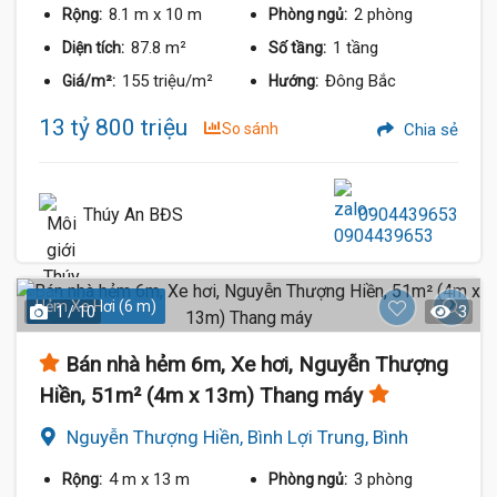
8.1 m
x 10 m
2 phòng
Rộng:
Phòng ngủ:
87.8 m²
1 tầng
Diện tích:
Số tầng:
155 triệu/m²
Đông Bắc
Giá/m²:
Hướng:
13 tỷ 800 triệu
So sánh
Chia sẻ
Thúy An BĐS
0904439653
Hẻm Xe Hơi (6 m)
1 / 10
3
Bán nhà hẻm 6m, Xe hơi, Nguyễn Thượng
Hiền, 51m² (4m x 13m) Thang máy
Nguyễn Thượng Hiền, Bình Lợi Trung, Bình
Thạnh
4 m
x 13 m
3 phòng
Rộng:
Phòng ngủ: