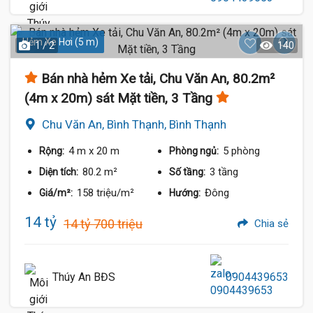
Hẻm Xe Hơi (5 m)
1 / 2
140
Bán nhà hẻm Xe tải, Chu Văn An, 80.2m²
(4m x 20m) sát Mặt tiền, 3 Tầng
Chu Văn An, Bình Thạnh, Bình Thạnh
4 m
x 20 m
5 phòng
Rộng:
Phòng ngủ:
80.2 m²
3 tầng
Diện tích:
Số tầng:
158 triệu/m²
Đông
Giá/m²:
Hướng:
14 tỷ
14 tỷ 700 triệu
Chia sẻ
Thúy An BĐS
0904439653