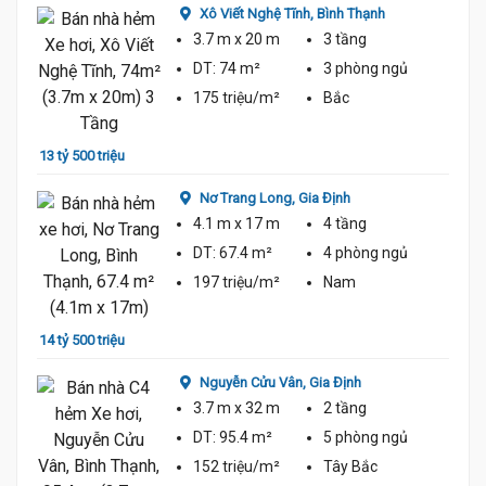
Xô Viết Nghệ Tĩnh,
Bình Thạnh
3.7 m
x 20 m
3 tầng
DT:
74 m²
3 phòng
ngủ
175 triệu/m²
Bắc
15 tỷ
13 tỷ 500 triệu
Nơ Trang Long,
Gia Định
4.1 m
x 17 m
4 tầng
DT:
67.4 m²
4 phòng
ngủ
197 triệu/m²
Nam
15 tỷ
14 tỷ 500 triệu
Nguyễn Cửu Vân,
Gia Định
3.7 m
x 32 m
2 tầng
DT:
95.4 m²
5 phòng
ngủ
14 Tỷ
152 triệu/m²
Tây Bắc