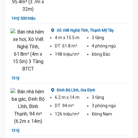
12 tỷ 
14 tỷ 500 triệu
Xô Viết Nghệ Tĩnh,
Thạnh Mỹ Tây
4 m
x 15.5 m
3 tầng
DT:
61.8 m²
4 phòng
ngủ
198 triệu/m²
Đông Bắc
12 tỷ 
13 tỷ
Đinh Bộ Lĩnh,
Gia Định
6.2 m
x 14 m
3 tầng
DT:
94 m²
3 phòng
ngủ
12 tỷ 
126 triệu/m²
Đông Nam
13 tỷ