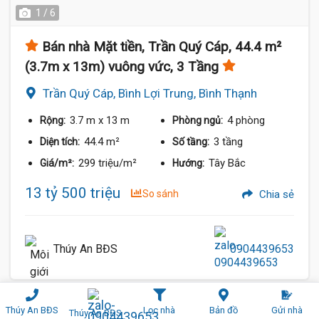
1 / 6
Bán nhà Mặt tiền, Trần Quý Cáp, 44.4 m²
(3.7m x 13m) vuông vức, 3 Tầng
Trần Quý Cáp, Bình Lợi Trung, Bình Thạnh
3.7 m
x 13 m
4 phòng
Rộng:
Phòng ngủ:
44.4 m²
3 tầng
Diện tích:
Số tầng:
299 triệu/m²
Tây Bắc
Giá/m²:
Hướng:
13 tỷ 500 triệu
So sánh
Chia sẻ
Thúy An BĐS
0904439653
Thúy An BĐS
Lọc nhà
Bản đồ
Gửi nhà
Xem thêm 245 nhà
Thúy An BĐS