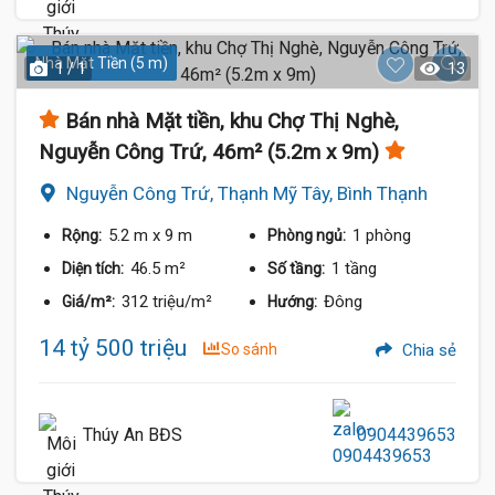
Nhà Mặt Tiền (5 m)
1 / 1
13
Bán nhà Mặt tiền, khu Chợ Thị Nghè,
Nguyễn Công Trứ, 46m² (5.2m x 9m)
Nguyễn Công Trứ, Thạnh Mỹ Tây, Bình Thạnh
5.2 m
x 9 m
1 phòng
Rộng:
Phòng ngủ:
46.5 m²
1 tầng
Diện tích:
Số tầng:
312 triệu/m²
Đông
Giá/m²:
Hướng:
14 tỷ 500 triệu
So sánh
Chia sẻ
Thúy An BĐS
0904439653