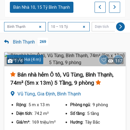
Bán Nhà 10, 15 Tỷ Bình Thạnh
Bình Thạnh
10 – 15 Tỷ
Diện tích
Bình Thạnh
269
Hẻm Xe Hơi (4 m)
1 / 6
117
Bán nhà hẻm Ô tô, Vũ Tùng, Bình Thạnh,
74m² (5m x 13m) 5 Tầng, 9 phòng
Vũ Tùng, Gia Định, Bình Thạnh
5 m
x 13 m
9 phòng
Rộng:
Phòng ngủ:
74.2 m²
5 tầng
Diện tích:
Số tầng:
169 triệu/m²
Tây Bắc
Giá/m²:
Hướng: