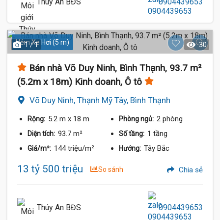
Thúy An BĐS
0904439653
Hẻm Xe Hơi (5 m)
1 / 1
30
Bán nhà Võ Duy Ninh, Bình Thạnh, 93.7 m²
(5.2m x 18m) Kinh doanh, Ô tô
Võ Duy Ninh, Thạnh Mỹ Tây, Bình Thạnh
5.2 m
x 18 m
2 phòng
Rộng:
Phòng ngủ:
93.7 m²
1 tầng
Diện tích:
Số tầng:
144 triệu/m²
Tây Bắc
Giá/m²:
Hướng:
13 tỷ 500 triệu
So sánh
Chia sẻ
Thúy An BĐS
0904439653