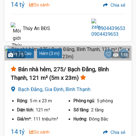
14 tỷ
So sánh
Chia sẻ
Thúy An BĐS
0904439653
Dân Trí Cao
Hẻm (3 m)
1 / 5
118
Bán nhà hẻm, 275/ Bạch Đằng, Bình
Thạnh, 121 m² (5m x 23m)
Bạch Đằng, Gia Định, Bình Thạnh
5 m
x 23 m
5 phòng
Rộng:
Phòng ngủ:
121 m²
2 tầng
Diện tích:
Số tầng:
111 triệu/m²
Đông Bắc
Giá/m²:
Hướng:
14 tỷ
So sánh
Chia sẻ