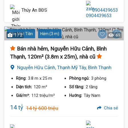
Thúy An BĐS
0904439653
Gần Mặt Tiền
Hẻm (3 m)
1 / 2
69
Bán nhà hẻm, Nguyễn Hữu Cảnh, Bình
Thạnh, 120m² (3.8m x 25m), nhà cũ
Nguyễn Hữu Cảnh, Thạnh Mỹ Tây, Bình Thạnh
3.8 m
x 25 m
3 phòng
Rộng:
Phòng ngủ:
120 m²
2 tầng
Diện tích:
Số tầng:
112 triệu/m²
Tây Nam
Giá/m²:
Hướng:
14 tỷ
14 tỷ 600 triệu
Chia sẻ