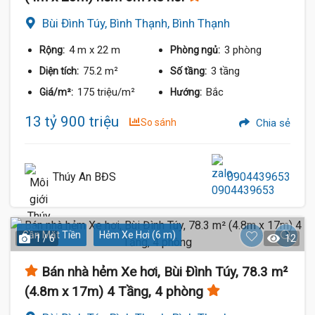
Bùi Đình Túy, Bình Thạnh, Bình Thạnh
4 m
x 22 m
3 phòng
Rộng:
Phòng ngủ:
75.2 m²
3 tầng
Diện tích:
Số tầng:
175 triệu/m²
Bắc
Giá/m²:
Hướng:
13 tỷ 900 triệu
So sánh
Chia sẻ
Thúy An BĐS
0904439653
Gần Mặt Tiền
Hẻm Xe Hơi (6 m)
1 / 6
12
Bán nhà hẻm Xe hơi, Bùi Đình Túy, 78.3 m²
(4.8m x 17m) 4 Tầng, 4 phòng