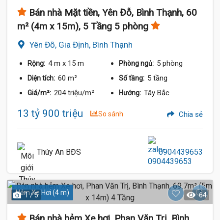
Bán nhà Mặt tiền, Yên Đỗ, Bình Thạnh, 60
m² (4m x 15m), 5 Tầng 5 phòng
Yên Đỗ, Gia Định, Bình Thạnh
4 m
x 15 m
5 phòng
Rộng:
Phòng ngủ:
60 m²
5 tầng
Diện tích:
Số tầng:
204 triệu/m²
Tây Bắc
Giá/m²:
Hướng:
13 tỷ 900 triệu
So sánh
Chia sẻ
Thúy An BĐS
0904439653
Hẻm Xe Hơi (4 m)
1 / 5
64
Bán nhà hẻm Xe hơi, Phan Văn Trị, Bình