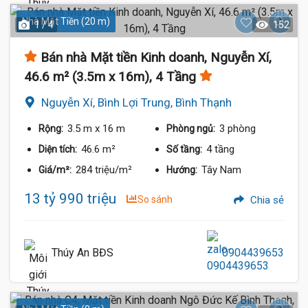
Nhà Mặt Tiền (20 m)
1 / 4
152
Bán nhà Mặt tiền Kinh doanh, Nguyễn Xí,
46.6 m² (3.5m x 16m), 4 Tầng
Nguyễn Xí, Bình Lợi Trung, Bình Thạnh
3.5 m
x 16 m
3 phòng
Rộng:
Phòng ngủ:
46.6 m²
4 tầng
Diện tích:
Số tầng:
284 triệu/m²
Tây Nam
Giá/m²:
Hướng:
13 tỷ 990 triệu
So sánh
Chia sẻ
Thúy An BĐS
0904439653