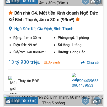
Nhà Mặt Tiền (8 m)
1 / 2
41
Bán nhà C4, Mặt tiền Kinh doanh Ngô Đức
Kế Bình Thạnh, 4m x 30m (99m²)
Ngô Đức Kế, Gia Định, Bình Thạnh
4 m
x 30 m
1 phòng
Rộng:
Phòng ngủ:
99 m²
1 tầng
Diện tích:
Số tầng:
140 triệu/m²
Đông Bắc
Giá/m²:
Hướng:
13 tỷ 900 triệu
So sánh
Chia sẻ
Thúy An BĐS
0904439653
Nhà Mặt Tiền (8 m)
1 / 6
3