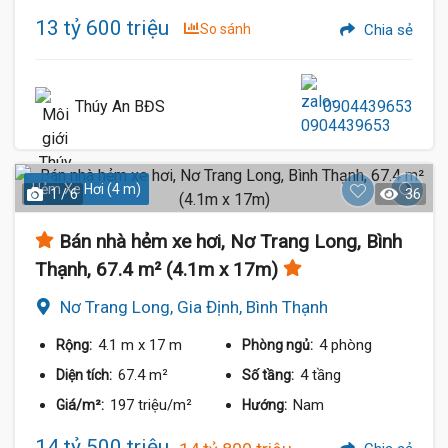
13 tỷ 600 triệu
So sánh
Chia sẻ
Thúy An BĐS
0904439653
Hẻm Xe Hơi (4 m)
1 / 6
36
Bán nhà hẻm xe hơi, Nơ Trang Long, Bình
Thạnh, 67.4 m² (4.1m x 17m)
Nơ Trang Long, Gia Định, Bình Thạnh
4.1 m
x 17 m
4 phòng
Rộng:
Phòng ngủ:
67.4 m²
4 tầng
Diện tích:
Số tầng:
197 triệu/m²
Nam
Giá/m²:
Hướng:
14 tỷ 500 triệu