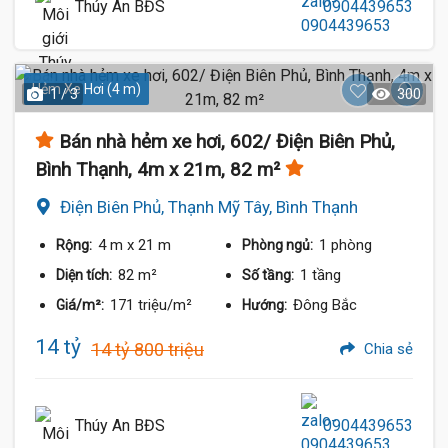
Thúy An BĐS
0904439653
Hẻm Xe Hơi (4 m)
1 / 3
300
Bán nhà hẻm xe hơi, 602/ Điện Biên Phủ,
Bình Thạnh, 4m x 21m, 82 m²
Điện Biên Phủ, Thạnh Mỹ Tây, Bình Thạnh
4 m
x 21 m
1 phòng
Rộng:
Phòng ngủ:
82 m²
1 tầng
Diện tích:
Số tầng:
171 triệu/m²
Đông Bắc
Giá/m²:
Hướng:
14 tỷ
14 tỷ 800 triệu
Chia sẻ
Thúy An BĐS
0904439653