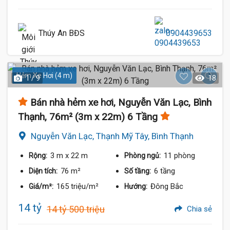
Thúy An BĐS
0904439653
Hẻm Xe Hơi (4 m)
1 / 9
18
Bán nhà hẻm xe hơi, Nguyễn Văn Lạc, Bình
Thạnh, 76m² (3m x 22m) 6 Tầng
Nguyễn Văn Lạc, Thạnh Mỹ Tây, Bình Thạnh
3 m
x 22 m
11 phòng
Rộng:
Phòng ngủ:
76 m²
6 tầng
Diện tích:
Số tầng:
165 triệu/m²
Đông Bắc
Giá/m²:
Hướng:
14 tỷ
14 tỷ 500 triệu
Chia sẻ