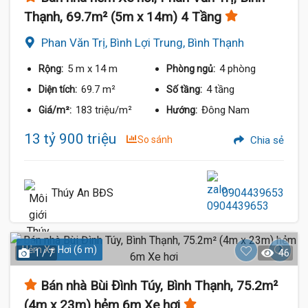
Thạnh, 69.7m² (5m x 14m) 4 Tầng
Phan Văn Trị, Bình Lợi Trung, Bình Thạnh
5 m
x 14 m
4 phòng
Rộng:
Phòng ngủ:
69.7 m²
4 tầng
Diện tích:
Số tầng:
183 triệu/m²
Đông Nam
Giá/m²:
Hướng:
13 tỷ 900 triệu
So sánh
Chia sẻ
Thúy An BĐS
0904439653
Hẻm Xe Hơi (6 m)
1 / 7
46
Bán nhà Bùi Đình Túy, Bình Thạnh, 75.2m²
(4m x 23m) hẻm 6m Xe hơi