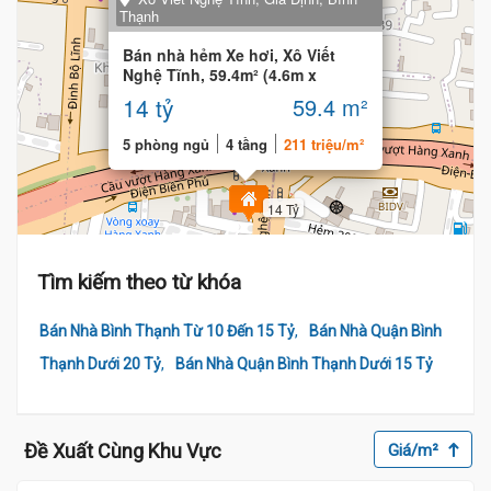
Thạnh
Bán nhà hẻm Xe hơi, Xô Viết
Nghệ Tĩnh, 59.4m² (4.6m x
13.5m) vuông vức
14 tỷ
59.4 m²
5 phòng ngủ
4 tầng
211 triệu/m²
14 Tỷ
Tìm kiếm theo từ khóa
,
Bán Nhà Bình Thạnh Từ 10 Đến 15 Tỷ
Bán Nhà Quận Bình
,
Thạnh Dưới 20 Tỷ
Bán Nhà Quận Bình Thạnh Dưới 15 Tỷ
Đề Xuất Cùng Khu Vực
Giá/m²