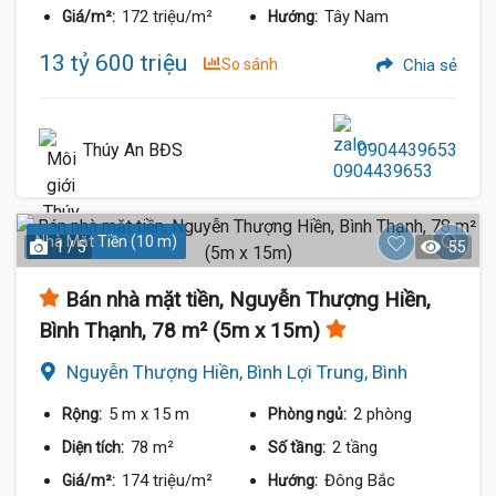
172 triệu/m²
Tây Nam
Giá/m²:
Hướng:
13 tỷ 600 triệu
So sánh
Chia sẻ
Thúy An BĐS
0904439653
Nhà Mặt Tiền (10 m)
1 / 5
55
Bán nhà mặt tiền, Nguyễn Thượng Hiền,
Bình Thạnh, 78 m² (5m x 15m)
Nguyễn Thượng Hiền, Bình Lợi Trung, Bình
Thạnh
5 m
x 15 m
2 phòng
Rộng:
Phòng ngủ:
78 m²
2 tầng
Diện tích:
Số tầng:
174 triệu/m²
Đông Bắc
Giá/m²:
Hướng: