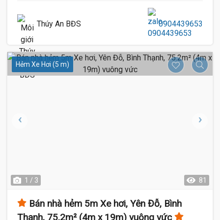
Thúy An BĐS
0904439653
Hẻm Xe Hơi (5 m)
1 / 3
81
Bán nhà hẻm 5m Xe hơi, Yên Đỗ, Bình
Thạnh, 75.2m² (4m x 19m) vuông vức