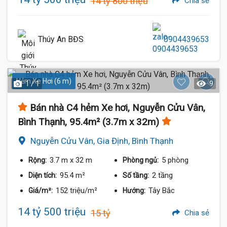
14 tỷ 800 triệu
Chia sẻ
Thúy An BĐS
0904439653
Hẻm Xe Hơi (6 m)
1 / 1
9
Bán nhà C4 hẻm Xe hơi, Nguyễn Cửu Vân,
Bình Thạnh, 95.4m² (3.7m x 32m)
Nguyễn Cửu Vân, Gia Định, Bình Thạnh
3.7 m
x 32 m
5 phòng
Rộng:
Phòng ngủ:
95.4 m²
2 tầng
Diện tích:
Số tầng:
152 triệu/m²
Tây Bắc
Giá/m²:
Hướng:
14 tỷ 500 triệu
15 tỷ
Chia sẻ