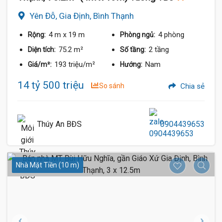
Yên Đỗ, Gia Định, Bình Thạnh
4 m
x 19 m
4 phòng
Rộng:
Phòng ngủ:
75.2 m²
2 tầng
Diện tích:
Số tầng:
193 triệu/m²
Nam
Giá/m²:
Hướng:
14 tỷ 500 triệu
So sánh
Chia sẻ
Thúy An BĐS
0904439653
Nhà Mặt Tiền (10 m)