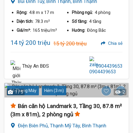
Bùi Đình Túy, Bình Thạnh, Bình Thạnh
4.8 m
x 17 m
4 phòng
Rộng:
Phòng ngủ:
78.3 m²
4 tầng
Diện tích:
Số tầng:
165 triệu/m²
Đông Bắc
Giá/m²:
Hướng:
14 tỷ 200 triệu
15 tỷ 200 triệu
Chia sẻ
Thúy An BĐS
0904439653
Có Thang Máy
Hẻm (3 m)
1 / 5
2
Bán căn hộ Landmark 3, Tầng 30, 87.8 m²
(3m x 81m), 2 phòng ngủ
Điện Biên Phủ, Thạnh Mỹ Tây, Bình Thạnh