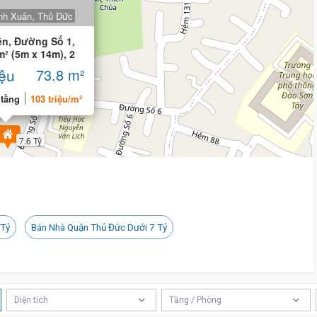
inh Xuân, Thủ Đức
ền, Đường Số 1,
m² (5m x 14m), 2
iệu
73.8 m²
 tầng
103 triệu/m²
7.6 Tỷ
 Tỷ
Bán Nhà Quận Thủ Đức Dưới 7 Tỷ
Diện tích
Tầng / Phòng