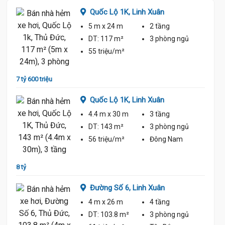
Quốc Lộ 1K,
Linh Xuân
5 m
x 24 m
2 tầng
ủ
DT:
117 m²
3 phòng
ngủ
55 triệu/m²
7 tỷ 600 triệu
6 tỷ 65
Quốc Lộ 1K,
Linh Xuân
4.4 m
x 30 m
3 tầng
DT:
143 m²
3 phòng
ngủ
ủ
56 triệu/m²
Đông Nam
8 tỷ
6 tỷ 60
Đường Số 6,
Linh Xuân
4 m
x 26 m
4 tầng
DT:
103.8 m²
3 phòng
ngủ