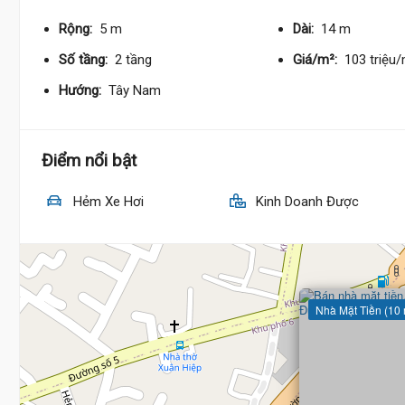
Rộng:
5 m
Dài:
14 m
Số tầng:
2 tầng
Giá/m²:
103 triệu
Hướng:
Tây Nam
Điểm nổi bật
Hẻm Xe Hơi
Kinh Doanh Được
Nhà Mặt Tiền (10