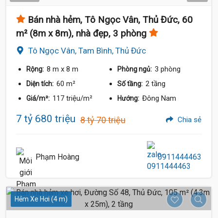
Bán nhà hẻm, Tô Ngọc Vân, Thủ Đức, 60
m² (8m x 8m), nhà đẹp, 3 phòng
Tô Ngọc Vân, Tam Bình, Thủ Đức
8 m
x 8 m
3 phòng
Rộng:
Phòng ngủ:
60 m²
2 tầng
Diện tích:
Số tầng:
117 triệu/m²
Đông Nam
Giá/m²:
Hướng:
7 tỷ 680 triệu
8 tỷ 70 triệu
Chia sẻ
Phạm Hoàng
0911444463
Hẻm Xe Hơi (4 m)