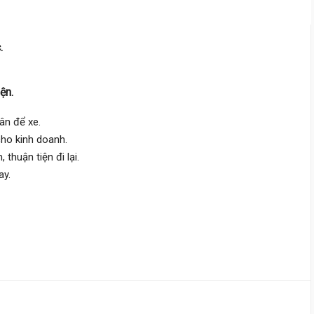
Đường Số 8,
Linh Xuân
ỷ
4.9 m
x 25 m
1 tầng
.
DT:
120 m²
2 phòng
ng
53 triệu/m²
ện.
sân để xe.
6 tỷ 400 triệu
 cho kinh doanh.
Đường Số 16,
Linh Xuân
huận tiện đi lại.
ay.
4 m
x 14 m
2 tầng
DT:
56 m²
2 phòng
ng
113 triệu/m²
Đông Bắc
6 tỷ 300 triệu
Đường Số 16,
Linh Xuân
4.1 m
x 18 m
3 tầng