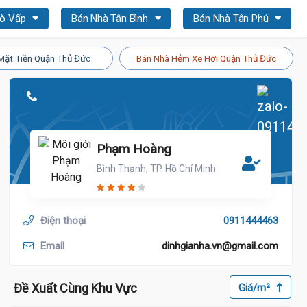
Gò Vấp
Bán Nhà Tân Bình
Bán Nhà Tân Phú
Mặt Tiền Quận Thủ Đức
Bán Nhà Hẻm Xe Hơi Quận Thủ Đức
Phạm Hoàng
Bình Thạnh, TP. Hồ Chí Minh
Điện thoại
0911444463
Email
dinhgianha.vn@gmail.com
Đề Xuất Cùng Khu Vực
Giá/m²