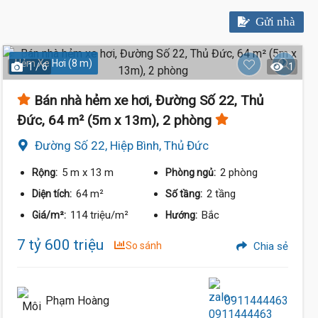
Gửi nhà
Hẻm Xe Hơi (8 m)
1 / 6
1
Bán nhà hẻm xe hơi, Đường Số 22, Thủ
Đức, 64 m² (5m x 13m), 2 phòng
Đường Số 22, Hiệp Bình, Thủ Đức
5 m
x 13 m
2 phòng
Rộng:
Phòng ngủ:
64 m²
2 tầng
Diện tích:
Số tầng:
114 triệu/m²
Bắc
Giá/m²:
Hướng:
7 tỷ 600 triệu
So sánh
Chia sẻ
Phạm Hoàng
0911444463