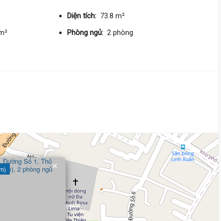
DT:
75 m²
4 phòng
ng
110 triệu/m²
Tây
Diện tích:
73.8 m²
/m²
Phòng ngủ:
2 phòng
9 tỷ
Đường Số 6,
Linh Xuân
6.4 m
x 19 m
1 tầng
DT:
108.2 m²
1 phòng
ng
55 triệu/m²
Nam
6 tỷ
Đường Số 8,
Linh Xuân
5 m
x 23 m
1 tầng
×
 m)
DT:
116 m²
3 phòng
ng
51 triệu/m²
Đông Bắc
5 tỷ 960 triệu