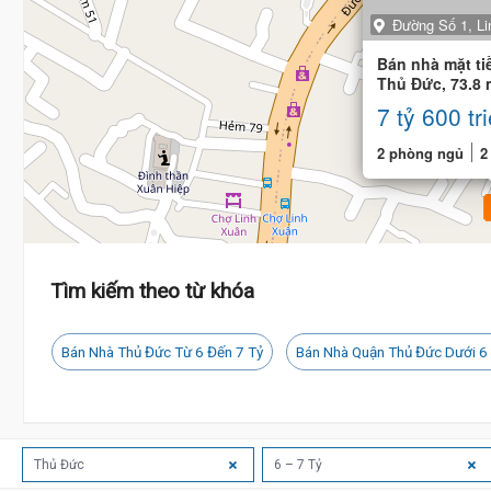
Đường Số 1, L
Bán nhà mặt ti
Thủ Đức, 73.8 
phòng ngủ
7 tỷ 600 tr
2 phòng ngủ
2
Tìm kiếm theo từ khóa
Bán Nhà Thủ Đức Từ 6 Đến 7 Tỷ
Bán Nhà Quận Thủ Đức Dưới 6
Thủ Đức
6 – 7 Tỷ