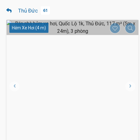
Thủ Đức
61
Hẻm Xe Hơi (4 m)