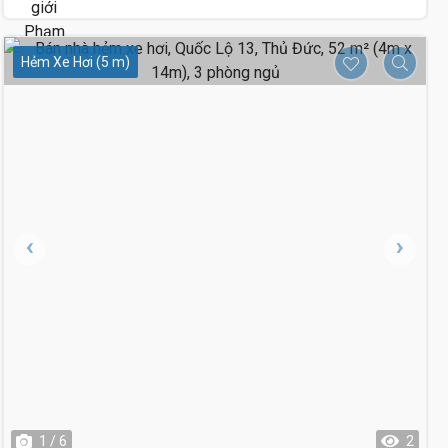
Hẻm Xe Hơi (5 m)
1 / 6
2