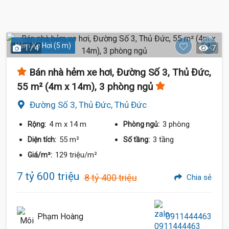
Hẻm Xe Hơi (5 m)
1 / 4
7
Bán nhà hẻm xe hơi, Đường Số 3, Thủ Đức,
55 m² (4m x 14m), 3 phòng ngủ
Đường Số 3, Thủ Đức, Thủ Đức
4 m
x 14 m
3 phòng
Rộng:
Phòng ngủ:
55 m²
3 tầng
Diện tích:
Số tầng:
129 triệu/m²
Giá/m²:
7 tỷ 600 triệu
8 tỷ 400 triệu
Chia sẻ
Phạm Hoàng
0911444463