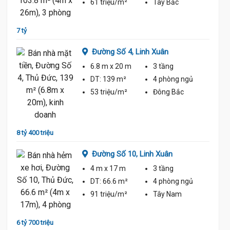
ủ
61 triệu/m²
Tây Bắc
7 tỷ
6 tỷ 60
Đường Số 4,
Linh Xuân
6.8 m
x 20 m
3 tầng
DT:
139 m²
4 phòng
ngủ
ủ
53 triệu/m²
Đông Bắc
6 tỷ 50
8 tỷ 400 triệu
Đường Số 10,
Linh Xuân
4 m
x 17 m
3 tầng
ủ
DT:
66.6 m²
4 phòng
ngủ
91 triệu/m²
Tây Nam
6 tỷ 50
6 tỷ 700 triệu