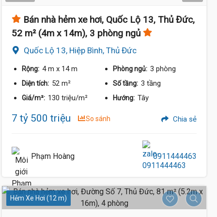
Bán nhà hẻm xe hơi, Quốc Lộ 13, Thủ Đức,
52 m² (4m x 14m), 3 phòng ngủ
Quốc Lộ 13, Hiệp Bình, Thủ Đức
4 m
x 14 m
3 phòng
Rộng:
Phòng ngủ:
52 m²
3 tầng
Diện tích:
Số tầng:
130 triệu/m²
Tây
Giá/m²:
Hướng:
7 tỷ 500 triệu
So sánh
Chia sẻ
Phạm Hoàng
0911444463
Hẻm Xe Hơi (12 m)