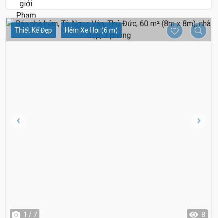
Thiết Kế Đẹp
Hẻm Xe Hơi (6 m)
1 / 7
8