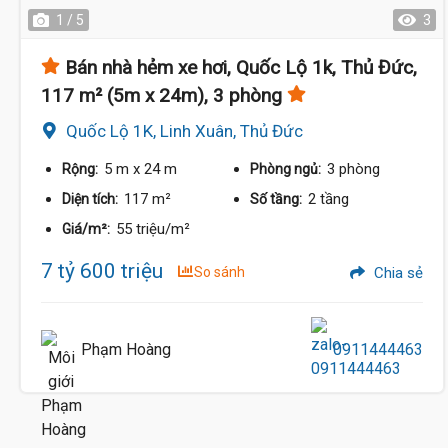
1 / 5
3
Bán nhà hẻm xe hơi, Quốc Lộ 1k, Thủ Đức,
117 m² (5m x 24m), 3 phòng
Quốc Lộ 1K, Linh Xuân, Thủ Đức
5 m
x 24 m
3 phòng
Rộng:
Phòng ngủ:
117 m²
2 tầng
Diện tích:
Số tầng:
55 triệu/m²
Giá/m²:
7 tỷ 600 triệu
So sánh
Chia sẻ
Phạm Hoàng
0911444463