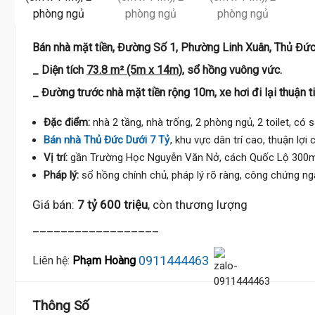
7.5 T
Bán nhà mặt tiền, Đường Số 1, Phường Linh Xuân, Thủ Đức
_ Diện tích
73.8 m² (5m x 14m)
, sổ hồng vuông vức.
_ Đường trước nhà mặt tiền rộng 10m, xe hơi đi lại thuận ti
Đặc điểm:
nhà 2 tầng, nhà trống, 2 phòng ngủ, 2 toilet, có 
Bán nhà Thủ Đức Dưới 7 Tỷ
, khu vực dân trí cao, thuận lợi
Vị trí:
gần Trường Học Nguyễn Văn Nở, cách Quốc Lộ 300m, t
Pháp lý:
sổ hồng chính chủ, pháp lý rõ ràng, công chứng ng
Giá bán:
7 tỷ 600 triệu
, còn thương lượng
__________________
0911444463
Liên hệ:
Phạm Hoàng
Thông Số