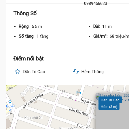
3.4 Tỷ
Thông Số
Rộng:
5.5 m
Dài:
11 m
3.7
Số tầng:
1 tầng
Giá/m²:
68 triệu/
Điểm nổi bật
Dân Trí Cao
Hẻm Thông
Dân Trí Cao
Hẻm (3 m)