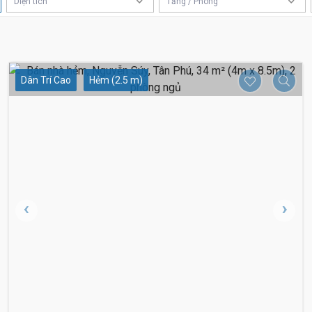
Diện tích
Tầng / Phòng
Dân Trí Cao
Hẻm (2.5 m)