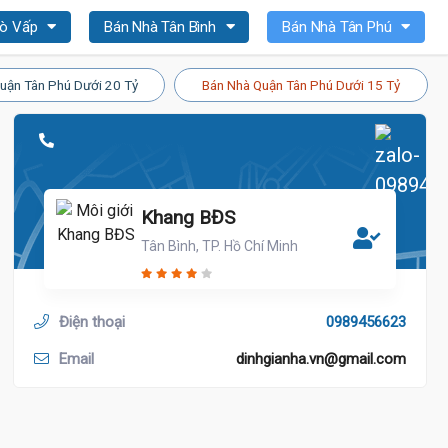
Gò Vấp
Bán Nhà Tân Bình
Bán Nhà Tân Phú
uận Tân Phú Dưới 20 Tỷ
Bán Nhà Quận Tân Phú Dưới 15 Tỷ
Khang BĐS
Tân Bình, TP. Hồ Chí Minh
Điện thoại
0989456623
Email
dinhgianha.vn@gmail.com