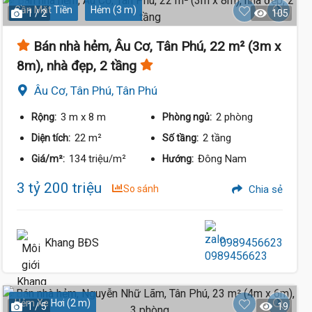
Gần Mặt Tiền
Hẻm (3 m)
1 / 2
105
Bán nhà hẻm, Âu Cơ, Tân Phú, 22 m² (3m x
8m), nhà đẹp, 2 tầng
Âu Cơ, Tân Phú, Tân Phú
3 m
x 8 m
2 phòng
Rộng:
Phòng ngủ:
22 m²
2 tầng
Diện tích:
Số tầng:
134 triệu/m²
Đông Nam
Giá/m²:
Hướng:
3 tỷ 200 triệu
So sánh
Chia sẻ
Khang BĐS
0989456623
Hẻm Xe Hơi (2 m)
1 / 5
19