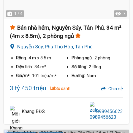
1 / 4
7
Bán nhà hẻm, Nguyễn Súy, Tân Phú, 34 m²
(4m x 8.5m), 2 phòng ngủ
Nguyễn Súy, Phú Thọ Hòa, Tân Phú
4 m
x 8.5 m
2 phòng
Rộng:
Phòng ngủ:
34 m²
2 tầng
Diện tích:
Số tầng:
101 triệu/m²
Nam
Giá/m²:
Hướng:
3 tỷ 450 triệu
So sánh
Chia sẻ
Khang BĐS
0989456623