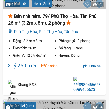
Gần Mặt Tiền
Hẻm (3 m)
1 / 4
72
Bán nhà hẻm, 79/ Phú Thọ Hòa, Tân Phú,
26 m² (3.2m x 8m), 2 phòng
Phú Thọ Hòa, Phú Thọ Hòa, Tân Phú
3.2 m
x 8 m
2 phòng
Rộng:
Phòng ngủ:
26 m²
3 tầng
Diện tích:
Số tầng:
125 triệu/m²
Đông
Giá/m²:
Hướng:
3 tỷ 250 triệu
So sánh
Chia sẻ
Khang BĐS
0989456623
Hẻm Xe Hơi (4 m)
1 / 5
14