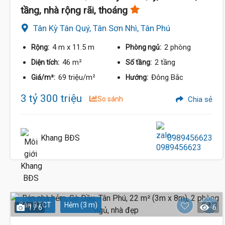
tầng, nhà rộng rãi, thoáng
Tân Kỳ Tân Quý, Tân Sơn Nhì, Tân Phú
4 m
x 11.5 m
2 phòng
Rộng:
Phòng ngủ:
46 m²
2 tầng
Diện tích:
Số tầng:
69 triệu/m²
Đông Bắc
Giá/m²:
Hướng:
3 tỷ 300 triệu
So sánh
Chia sẻ
Khang BĐS
0989456623
Sàn BTCT
Hẻm (3 m)
1 / 6
6