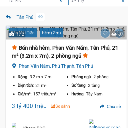
Tân Phú
2 – 3 Tỷ
Tân Phú
29
Gần Mặt Tiền
Hẻm (2 m)
1 / 2
37
Bán nhà hẻm, Phan Văn Năm, Tân Phú, 21
m² (3.2m x 7m), 2 phòng ngủ
Phan Văn Năm, Phú Thạnh, Tân Phú
3.2 m
x 7 m
2 phòng
Rộng:
Phòng ngủ:
21 m²
2 tầng
Diện tích:
Số tầng:
157 triệu/m²
Tây Nam
Giá/m²:
Hướng:
3 tỷ 400 triệu
So sánh
Chia sẻ