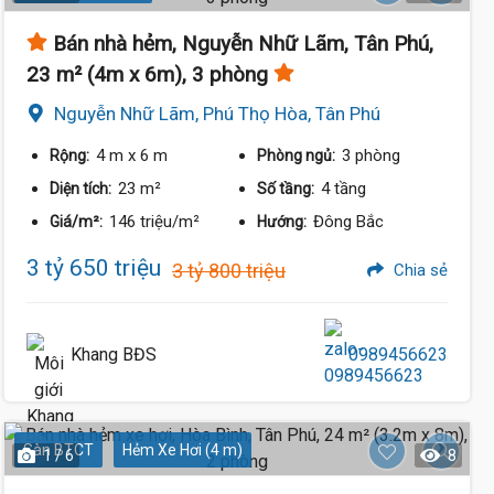
Bán nhà hẻm, Nguyễn Nhữ Lãm, Tân Phú,
23 m² (4m x 6m), 3 phòng
Nguyễn Nhữ Lãm, Phú Thọ Hòa, Tân Phú
4 m
x 6 m
3 phòng
Rộng:
Phòng ngủ:
23 m²
4 tầng
Diện tích:
Số tầng:
146 triệu/m²
Đông Bắc
Giá/m²:
Hướng:
3 tỷ 650 triệu
3 tỷ 800 triệu
Chia sẻ
Khang BĐS
0989456623
Sàn BTCT
Hẻm Xe Hơi (4 m)
1 / 6
8