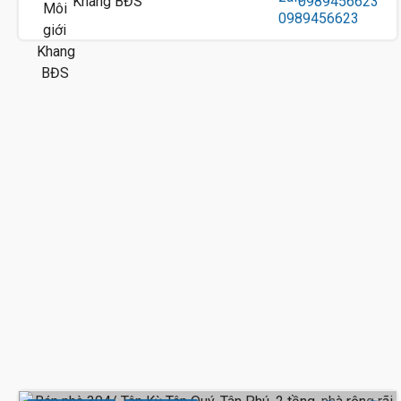
Khang BĐS
0989456623