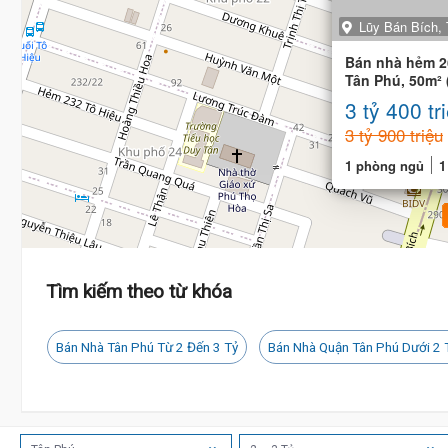
Lũy Bán Bích,
Bán nhà hẻm 2
Tân Phú, 50m² 
ngay Đầm Sen
3 tỷ 400 tr
3 tỷ 900 triệu
1 phòng ngủ
1
Tìm kiếm theo từ khóa
Bán Nhà Tân Phú Từ 2 Đến 3 Tỷ
Bán Nhà Quận Tân Phú Dưới 2 