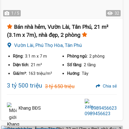
1 / 5
32
Bán nhà hẻm, Vườn Lài, Tân Phú, 21 m²
(3.1m x 7m), nhà đẹp, 2 phòng
Vườn Lài, Phú Thọ Hòa, Tân Phú
3.1 m
x 7 m
2 phòng
Rộng:
Phòng ngủ:
21 m²
2 tầng
Diện tích:
Số tầng:
163 triệu/m²
Tây
Giá/m²:
Hướng:
3 tỷ 500 triệu
3 tỷ 650 triệu
Chia sẻ
Khang BĐS
0989456623