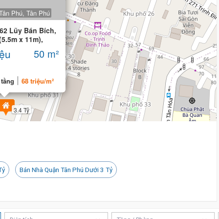
 Tân Phú, Tân Phú
62 Lũy Bán Bích,
(5.5m x 11m),
iệu
50 m²
 tầng
68 triệu/m²
3.4 Tỷ
Tỷ
Bán Nhà Quận Tân Phú Dưới 3 Tỷ
3.75 Tỷ