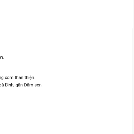
n.
3.25 Tỷ
àng xóm thân thiện.
oà Bình, gần Đầm sen.