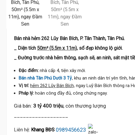
Bán nhà hẻm 262 Lũy Bán Bích, P. Tân Thành, Tân Phú.
_ Diện tích
50m² (5.5m x 11m),
sổ đẹp không lộ giới.
5 Tỷ
_ Đường trước nhà hẻm thông, sạch sẽ, an ninh, sát mặt tiề
Đặc điểm:
nhà cấp 4, tiện xây mới.
Bán nhà Tân Phú Dưới 3 Tỷ
, khu an ninh dân trí yên tĩnh, h
Vị trí:
hẻm 262 Lũy Bán Bích,
ngay Luỹ Bán Bích thông ra H
Pháp lý:
hoàn công đầy đủ, công chứng ngay.
Giá bán:
3 tỷ 400 triệu
, còn thương lượng
__________________
0989456623
Liên hệ:
Khang BĐS