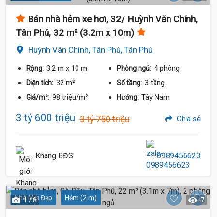
Bán nhà hẻm xe hơi, 32/ Huỳnh Văn Chính,
Tân Phú, 32 m² (3.2m x 10m)
Huỳnh Văn Chính, Tân Phú, Tân Phú
3.2 m
x 10 m
4 phòng
Rộng:
Phòng ngủ:
32 m²
3 tầng
Diện tích:
Số tầng:
98 triệu/m²
Tây Nam
Giá/m²:
Hướng:
3 tỷ 600 triệu
3 tỷ 750 triệu
Chia sẻ
Khang BĐS
0989456623
Nhà Mới Đẹp
Hẻm (2 m)
1 / 8
7