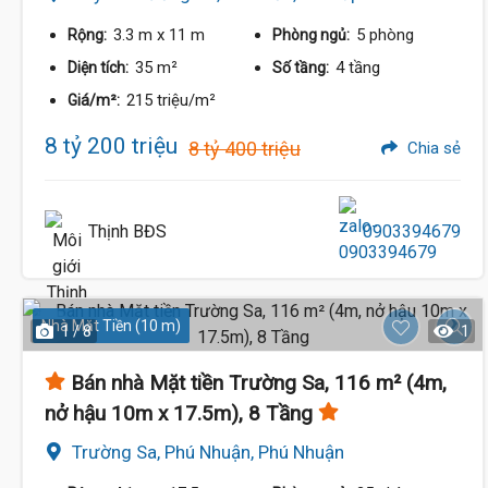
3.3 m
x 11 m
5 phòng
Rộng:
Phòng ngủ:
35 m²
4 tầng
Diện tích:
Số tầng:
215 triệu/m²
Giá/m²:
8 tỷ 200 triệu
8 tỷ 400 triệu
Chia sẻ
Thịnh BĐS
0903394679
Nhà Mặt Tiền (10 m)
1 / 8
1
Bán nhà Mặt tiền Trường Sa, 116 m² (4m,
nở hậu 10m x 17.5m), 8 Tầng
Trường Sa, Phú Nhuận, Phú Nhuận