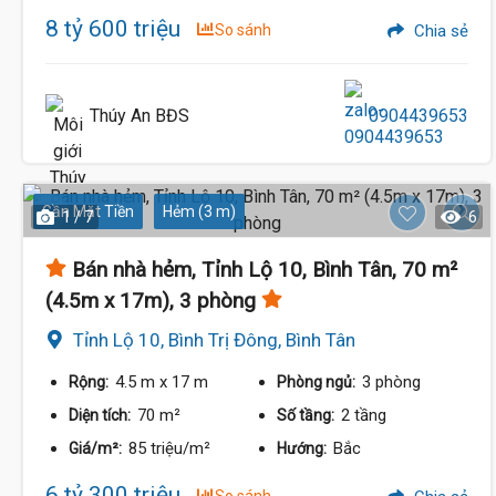
8 tỷ 600 triệu
So sánh
Chia sẻ
Thúy An BĐS
0904439653
Gần Mặt Tiền
Hẻm (3 m)
1 / 7
6
Bán nhà hẻm, Tỉnh Lộ 10, Bình Tân, 70 m²
(4.5m x 17m), 3 phòng
Tỉnh Lộ 10, Bình Trị Đông, Bình Tân
4.5 m
x 17 m
3 phòng
Rộng:
Phòng ngủ:
70 m²
2 tầng
Diện tích:
Số tầng:
85 triệu/m²
Bắc
Giá/m²:
Hướng:
6 tỷ 300 triệu