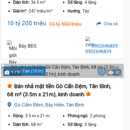
36.5 m²
4 tầng
Diện tích:
Số tầng:
247 triệu/m²
Tây
Giá/m²:
Hướng:
10 tỷ 200 triệu
10 tỷ 500 triệu
Chia sẻ
Bảy BĐS
0902696839
Nhà Mặt Tiền (10 m)
1 / 3
31
Bán nhả mặt tiền Gò Cẩn Đệm, Tân Bình,
68 m² (3.5m x 21m), kinh doanh
Gò Cẩm Đệm, Bảy Hiền, Tân Bình
3.5 m
x 21 m
2 phòng
Rộng:
Phòng ngủ:
68 m²
3 tầng
Diện tích:
Số tầng: