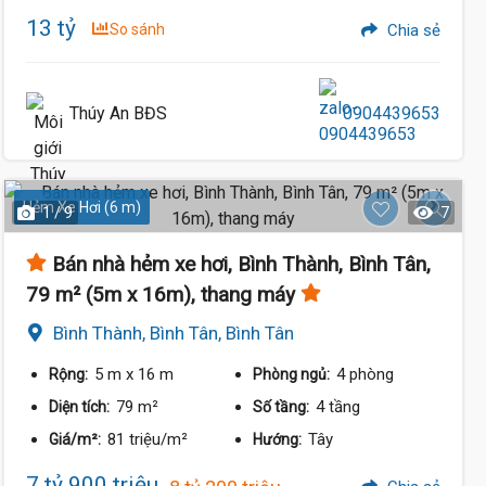
13 tỷ
So sánh
Chia sẻ
Thúy An BĐS
0904439653
Hẻm Xe Hơi (6 m)
1 / 9
7
Bán nhà hẻm xe hơi, Bình Thành, Bình Tân,
79 m² (5m x 16m), thang máy
Bình Thành, Bình Tân, Bình Tân
11.5 Tỷ
5 m
x 16 m
4 phòng
Rộng:
Phòng ngủ:
79 m²
4 tầng
Diện tích:
Số tầng:
81 triệu/m²
Tây
Giá/m²:
Hướng:
7 tỷ 900 triệu