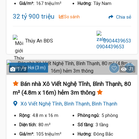
167 triệu/m²
Tây Nam
Giá/m²:
Hướng:
32 tỷ 900 triệu
So sánh
Chia sẻ
Thúy An BĐS
0904439653
Hẻm Xe Hơi (3 m)
1 / 3
71
Bán nhà Xô Viết Nghệ Tĩnh, Bình Thạnh, 80
m² (4.8m x 16m) hẻm 3m thông
Xô Viết Nghệ Tĩnh, Bình Thạnh, Bình Thạnh
4.8 m
x 16 m
5 phòng
Rộng:
Phòng ngủ:
80 m²
3 tầng
Diện tích:
Số tầng:
105 triệu/m²
Đông Bắc
Giá/m²:
Hướng: