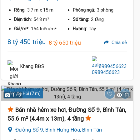
3.7 m
x 15 m
3 phòng
Rộng:
Phòng ngủ:
54.8 m²
2 tầng
Diện tích:
Số tầng:
154 triệu/m²
Tây
Giá/m²:
Hướng:
8 tỷ 450 triệu
8 tỷ 650 triệu
Chia sẻ
Khang BĐS
0989456623
Hẻm Xe Hơi (7 m)
1 / 8
11
Bán nhà hẻm xe hơi, Đường Số 9, Bình Tân,
55.6 m² (4.4m x 13m), 4 tầng
Đường Số 9, Bình Hưng Hòa, Bình Tân