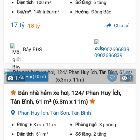
100 m²
6 tầng
Diện tích:
Số tầng:
146 triệu/m²
Đông Bắc
Giá/m²:
Hướng:
17 tỷ
18 tỷ
Chia sẻ
Bảy BĐS
0902696839
Hẻm Xe Hơi (10 m)
1 / 4
1
Bán nhà hẻm xe hơi, 124/ Phan Huy Ích,
Tân Bình, 61 m² (6.3m x 11m)
Phan Huy Ích, Tân Sơn, Tân Bình
6.3 m
x 11 m
3 phòng
Rộng:
Phòng ngủ:
61 m²
2 tầng
Diện tích:
Số tầng: