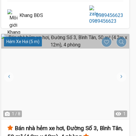
Khang BĐS
0989456623
Hẻm Xe Hơi (5 m)
1 / 8
1
Bán nhà hẻm xe hơi, Đường Số 3, Bình Tân,