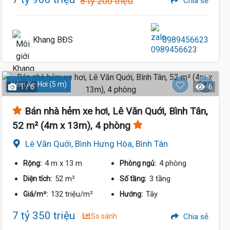
8 tỷ 200 triệu
Chia sẻ
Khang BĐS
0989456623
Hẻm Xe Hơi (5 m)
1 / 6
6
Bán nhà hẻm xe hơi, Lê Văn Quới, Bình Tân,
52 m² (4m x 13m), 4 phòng
Lê Văn Quới, Bình Hưng Hòa, Bình Tân
4 m
x 13 m
4 phòng
Rộng:
Phòng ngủ:
52 m²
3 tầng
Diện tích:
Số tầng:
132 triệu/m²
Tây
Giá/m²:
Hướng:
7 tỷ 350 triệu
So sánh
Chia sẻ