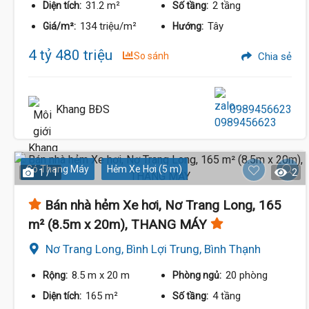
31.2 m²
2 tầng
Diện tích:
Số tầng:
134 triệu/m²
Tây
Giá/m²:
Hướng:
4 tỷ 480 triệu
So sánh
Chia sẻ
Khang BĐS
0989456623
Có Thang Máy
Hẻm Xe Hơi (5 m)
1 / 1
2
Bán nhà hẻm Xe hơi, Nơ Trang Long, 165
m² (8.5m x 20m), THANG MÁY
Nơ Trang Long, Bình Lợi Trung, Bình Thạnh
8.5 m
x 20 m
20 phòng
Rộng:
Phòng ngủ:
165 m²
4 tầng
Diện tích:
Số tầng: