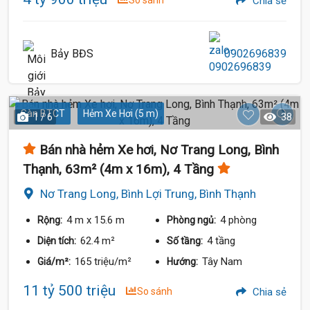
So sánh
Chia sẻ
Bảy BĐS
0902696839
Sàn BTCT
Hẻm Xe Hơi (5 m)
1 / 6
38
Bán nhà hẻm Xe hơi, Nơ Trang Long, Bình
Thạnh, 63m² (4m x 16m), 4 Tầng
Nơ Trang Long, Bình Lợi Trung, Bình Thạnh
4 m
x 15.6 m
4 phòng
Rộng:
Phòng ngủ:
62.4 m²
4 tầng
Diện tích:
Số tầng:
165 triệu/m²
Tây Nam
Giá/m²:
Hướng:
11 tỷ 500 triệu
So sánh
Chia sẻ