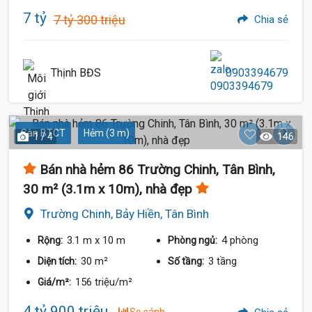
7 tỷ
7 tỷ 300 triệu
Chia sẻ
Thịnh BĐS
0903394679
Sàn BTCT
Hẻm (3 m)
1 / 4
146
Bán nhà hẻm 86 Trường Chinh, Tân Bình,
30 m² (3.1m x 10m), nhà đẹp
Trường Chinh, Bảy Hiền, Tân Bình
3.1 m
x 10 m
4 phòng
Rộng:
Phòng ngủ:
30 m²
3 tầng
Diện tích:
Số tầng:
156 triệu/m²
Giá/m²:
4 tỷ 900 triệu
32.9 Tỷ