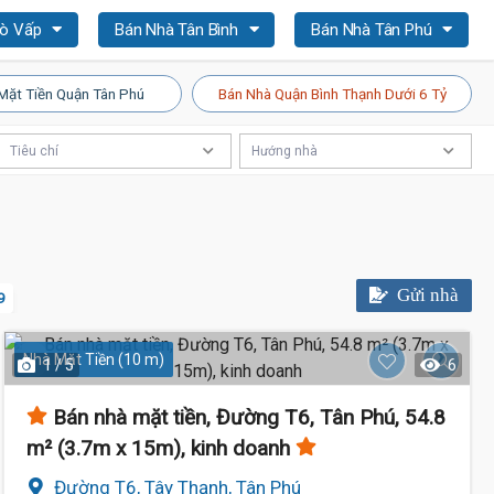
Gò Vấp
Bán Nhà Tân Bình
Bán Nhà Tân Phú
Mặt Tiền Quận Tân Phú
Bán Nhà Quận Bình Thạnh Dưới 6 Tỷ
Tiêu chí
Hướng nhà
Gửi nhà
9
Nhà Mặt Tiền (10 m)
1 / 5
6
Bán nhà mặt tiền, Đường T6, Tân Phú, 54.8
m² (3.7m x 15m), kinh doanh
Đường T6, Tây Thạnh, Tân Phú