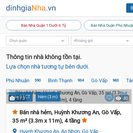
B
Bán Nhà Quận 1 Dưới 6 Tỷ
Bán Nhà Quận Phú Nhuậ
Chọn quận
Khoảng giá
Thông tin nhà không tồn tại.
Lựa chọn nhà tương tự bên dưới.
Phú Nhuận
Bình Thạnh
Gò Vấp
Tâ
590
934
963
Sàn BTCT
Hẻm (3 m)
1 / 3
30
Bán nhà hẻm, Huỳnh Khương An, Gò Vấp,
35 m² (3.3m x 11m), 4 tầng
Huỳnh Khương An, An Nhơn, Gò Vấp