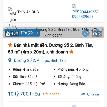
Thúy An BĐS
0904439653
Nhà Mặt Tiền (20 m)
1 / 7
2
Bán nhà mặt tiền, Đường Số 2, Bình Tân,
80 m² (4m x 20m), kinh doanh
Đường Số 2, An Lạc, Bình Tân
4 m
x 20 m
4 phòng
Rộng:
Phòng ngủ:
80 m²
4 tầng
Diện tích:
Số tầng:
115 triệu/m²
Đông Bắc
Giá/m²:
Hướng:
10 tỷ 700 triệu
So sánh
Chia sẻ