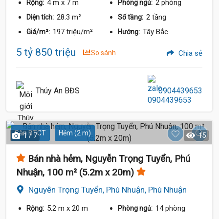
4 m
x 7 m
2 phòng
Rộng:
Phòng ngủ:
28.3 m²
2 tầng
Diện tích:
Số tầng:
197 triệu/m²
Tây Bắc
Giá/m²:
Hướng:
5 tỷ 850 triệu
So sánh
Chia sẻ
Thúy An BĐS
0904439653
Sàn BTCT
Hẻm (2 m)
1 / 7
15
Bán nhà hẻm, Nguyễn Trọng Tuyển, Phú
Nhuận, 100 m² (5.2m x 20m)
Nguyễn Trọng Tuyển, Phú Nhuận, Phú Nhuận
5.2 m
x 20 m
14 phòng
Rộng:
Phòng ngủ: