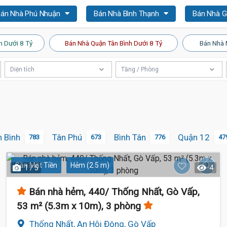
án Nhà Phú Nhuận
Bán Nhà Bình Thạnh
Bán Nhà 
n Dưới 8 Tỷ
Bán Nhà Quận Tân Bình Dưới 8 Tỷ
Bán Nhà 
Diện tích
Tầng / Phòng
n Bình
Tân Phú
Bình Tân
Quận 12
783
673
776
47
Gần Mặt Tiền
Hẻm (2.5 m)
1 / 5
4
Bán nhà hẻm, 440/ Thống Nhất, Gò Vấp,
53 m² (5.3m x 10m), 3 phòng
Thống Nhất, An Hội Đông, Gò Vấp