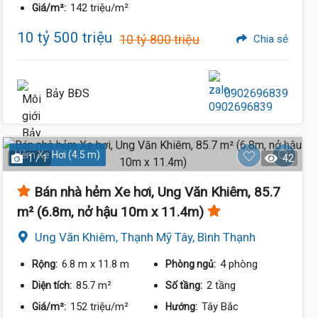
142 triệu/m²
Giá/m²:
10 tỷ 500 triệu
10 tỷ 800 triệu
Chia sẻ
Bảy BĐS
0902696839
Hẻm Xe Hơi (4.5 m)
1 / 1
42
Bán nhà hẻm Xe hơi, Ung Văn Khiêm, 85.7
m² (6.8m, nở hậu 10m x 11.4m)
Ung Văn Khiêm, Thạnh Mỹ Tây, Bình Thạnh
6.8 m
x 11.8 m
4 phòng
Rộng:
Phòng ngủ:
85.7 m²
2 tầng
Diện tích:
Số tầng:
152 triệu/m²
Tây Bắc
Giá/m²:
Hướng: