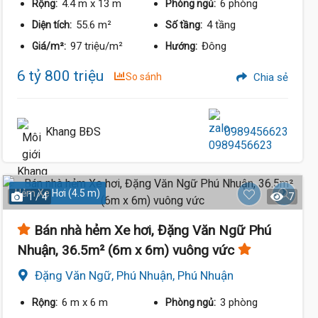
4.4 m
x 13 m
6 phòng
Rộng:
Phòng ngủ:
55.6 m²
4 tầng
Diện tích:
Số tầng:
97 triệu/m²
Đông
Giá/m²:
Hướng:
6 tỷ 800 triệu
So sánh
Chia sẻ
Khang BĐS
0989456623
Hẻm Xe Hơi (4.5 m)
1 / 4
7
Bán nhà hẻm Xe hơi, Đặng Văn Ngữ Phú
Nhuận, 36.5m² (6m x 6m) vuông vức
Đặng Văn Ngữ, Phú Nhuận, Phú Nhuận
6 m
x 6 m
3 phòng
Rộng:
Phòng ngủ: