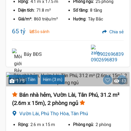
4.1 m
x 17.5 m
25 phòng
Rộng:
Phòng ngủ:
71.8 m²
8 tầng
Diện tích:
Số tầng:
860 triệu/m²
Tây Bắc
Giá/m²:
Hướng:
65 tỷ
So sánh
Chia sẻ
Bảy BĐS
0902696839
Gần Mặt Tiền
Hẻm (3 m)
1 / 5
13
Bán nhà hẻm, Vườn Lài, Tân Phú, 31.2 m²
(2.6m x 15m), 2 phòng ngủ
Vườn Lài, Phú Thọ Hòa, Tân Phú
2.6 m
x 15 m
2 phòng
Rộng:
Phòng ngủ: