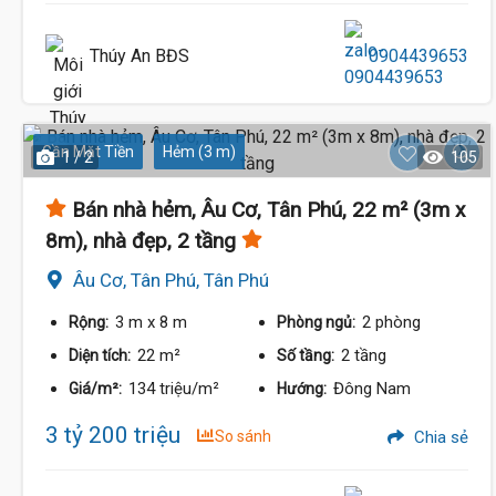
Thúy An BĐS
0904439653
Gần Mặt Tiền
Hẻm (3 m)
1 / 2
105
Bán nhà hẻm, Âu Cơ, Tân Phú, 22 m² (3m x
8m), nhà đẹp, 2 tầng
Âu Cơ, Tân Phú, Tân Phú
3 m
x 8 m
2 phòng
Rộng:
Phòng ngủ:
22 m²
2 tầng
Diện tích:
Số tầng:
134 triệu/m²
Đông Nam
Giá/m²:
Hướng:
3 tỷ 200 triệu
So sánh
Chia sẻ