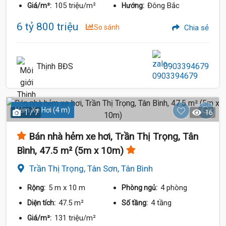
105 triệu/m²
Đông Bắc
Giá/m²:
Hướng:
6 tỷ 800 triệu
So sánh
Chia sẻ
Thịnh BĐS
0903394679
Hẻm Xe Hơi (4 m)
1 / 7
16
Bán nhà hẻm xe hơi, Trần Thị Trọng, Tân
Bình, 47.5 m² (5m x 10m)
Trần Thị Trọng, Tân Sơn, Tân Bình
5 m
x 10 m
4 phòng
Rộng:
Phòng ngủ:
47.5 m²
4 tầng
Diện tích:
Số tầng:
131 triệu/m²
Giá/m²: