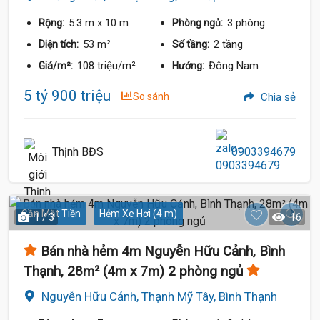
5.3 m
x 10 m
3 phòng
Rộng:
Phòng ngủ:
53 m²
2 tầng
Diện tích:
Số tầng:
108 triệu/m²
Đông Nam
Giá/m²:
Hướng:
5 tỷ 900 triệu
So sánh
Chia sẻ
Thịnh BĐS
0903394679
Gần Mặt Tiền
Hẻm Xe Hơi (4 m)
1 / 3
16
Bán nhà hẻm 4m Nguyễn Hữu Cảnh, Bình
Thạnh, 28m² (4m x 7m) 2 phòng ngủ
Nguyễn Hữu Cảnh, Thạnh Mỹ Tây, Bình Thạnh