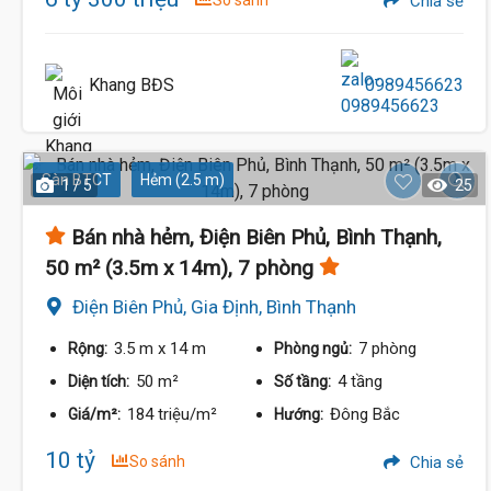
So sánh
Chia sẻ
Khang BĐS
0989456623
Sàn BTCT
Hẻm (2.5 m)
1 / 5
25
Bán nhà hẻm, Điện Biên Phủ, Bình Thạnh,
50 m² (3.5m x 14m), 7 phòng
Điện Biên Phủ, Gia Định, Bình Thạnh
3.5 m
x 14 m
7 phòng
Rộng:
Phòng ngủ:
50 m²
4 tầng
Diện tích:
Số tầng:
184 triệu/m²
Đông Bắc
Giá/m²:
Hướng:
10 tỷ
So sánh
Chia sẻ