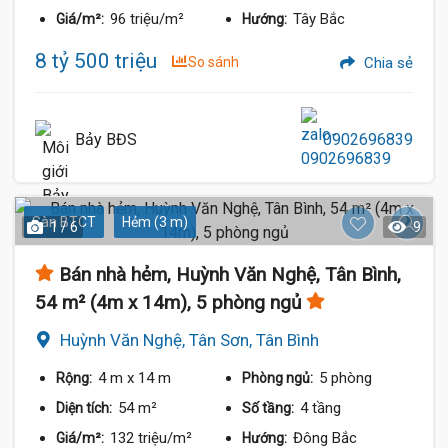
96 triệu/m²
Tây Bắc
Giá/m²:
Hướng:
8 tỷ 500 triệu
So sánh
Chia sẻ
Bảy BĐS
0902696839
Sàn BTCT
Hẻm (3 m)
1 / 6
9
Bán nhà hẻm, Huỳnh Văn Nghệ, Tân Bình,
54 m² (4m x 14m), 5 phòng ngủ
Huỳnh Văn Nghệ, Tân Sơn, Tân Bình
4 m
x 14 m
5 phòng
Rộng:
Phòng ngủ:
54 m²
4 tầng
Diện tích:
Số tầng:
132 triệu/m²
Đông Bắc
Giá/m²:
Hướng: