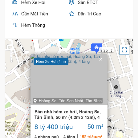
Hẻm Xe Hơi
Sàn BTCT
Gần Mặt Tiền
Dân Trí Cao
Hẻm Thông
8.35 Tỷ
×
Hẻm Xe Hơi (4 m)
Hoàng Sa, Tân Sơn Nhất, Tân Bình
Bán nhà hẻm xe hơi, Hoàng Sa,
Tân Bình, 50 m² (4.2m x 12m), 4
tầng
8 tỷ 400 triệu
50 m²
4 phòng ngủ
4 tầng
152 triệu/m²