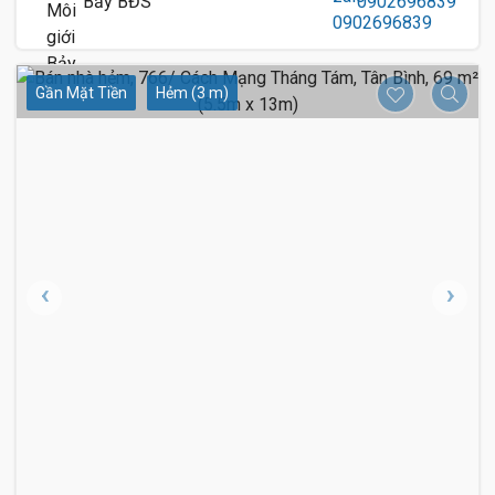
Bảy BĐS
0902696839
Gần Mặt Tiền
Hẻm (3 m)