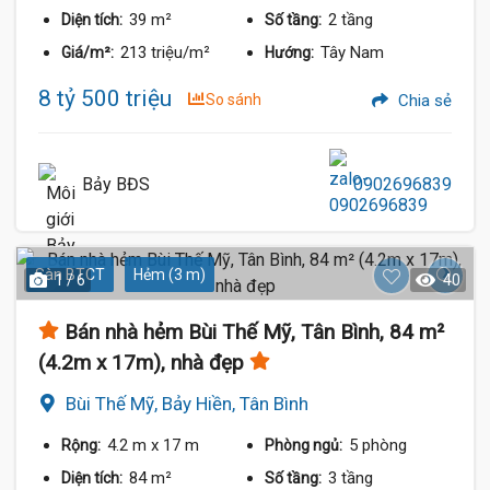
39 m²
2 tầng
Diện tích:
Số tầng:
213 triệu/m²
Tây Nam
Giá/m²:
Hướng:
8 tỷ 500 triệu
So sánh
Chia sẻ
Bảy BĐS
0902696839
Sàn BTCT
Hẻm (3 m)
1 / 6
40
Bán nhà hẻm Bùi Thế Mỹ, Tân Bình, 84 m²
(4.2m x 17m), nhà đẹp
Bùi Thế Mỹ, Bảy Hiền, Tân Bình
4.2 m
x 17 m
5 phòng
Rộng:
Phòng ngủ:
84 m²
3 tầng
Diện tích:
Số tầng: