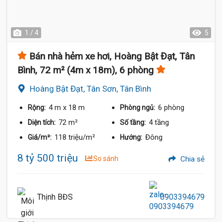
1 / 4
5
Bán nhà hẻm xe hơi, Hoàng Bật Đạt, Tân
Bình, 72 m² (4m x 18m), 6 phòng
Hoàng Bật Đạt, Tân Sơn, Tân Bình
4 m
x 18 m
6 phòng
Rộng:
Phòng ngủ:
72 m²
4 tầng
Diện tích:
Số tầng:
118 triệu/m²
Đông
Giá/m²:
Hướng:
8 tỷ 500 triệu
So sánh
Chia sẻ
Thịnh BĐS
0903394679