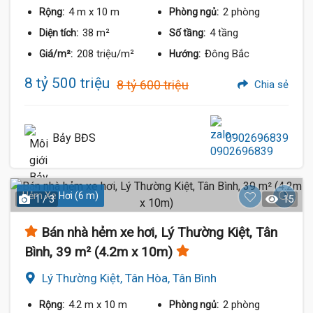
4 m
x 10 m
2 phòng
Rộng:
Phòng ngủ:
38 m²
4 tầng
Diện tích:
Số tầng:
208 triệu/m²
Đông Bắc
Giá/m²:
Hướng:
8 tỷ 500 triệu
8 tỷ 600 triệu
Chia sẻ
Bảy BĐS
0902696839
Hẻm Xe Hơi (6 m)
1 / 3
15
Bán nhà hẻm xe hơi, Lý Thường Kiệt, Tân
Bình, 39 m² (4.2m x 10m)
Lý Thường Kiệt, Tân Hòa, Tân Bình
4.2 m
x 10 m
2 phòng
Rộng:
Phòng ngủ: