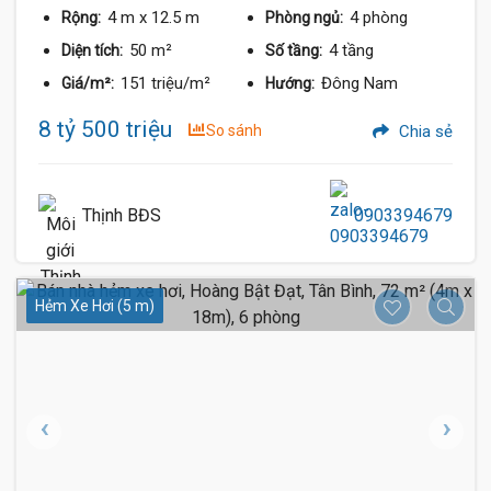
4 m
x 12.5 m
4 phòng
Rộng:
Phòng ngủ:
50 m²
4 tầng
Diện tích:
Số tầng:
151 triệu/m²
Đông Nam
Giá/m²:
Hướng:
8 tỷ 500 triệu
So sánh
Chia sẻ
Thịnh BĐS
0903394679
Hẻm Xe Hơi (5 m)