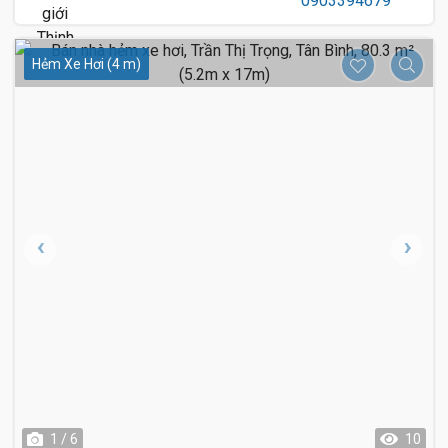
Hẻm Xe Hơi (4 m)
1 / 6
10