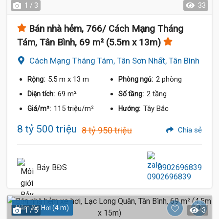
1 / 3
33
Bán nhà hẻm, 766/ Cách Mạng Tháng
Tám, Tân Bình, 69 m² (5.5m x 13m)
Cách Mạng Tháng Tám, Tân Sơn Nhất, Tân Bình
5.5 m
x 13 m
2 phòng
Rộng:
Phòng ngủ:
69 m²
2 tầng
Diện tích:
Số tầng:
115 triệu/m²
Tây Bắc
Giá/m²:
Hướng:
8 tỷ 500 triệu
8 tỷ 950 triệu
Chia sẻ
Bảy BĐS
0902696839
Hẻm Xe Hơi (4 m)
1 / 5
3