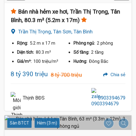
Bán nhà hẻm xe hơi, Trần Thị Trọng, Tân
Bình, 80.3 m² (5.2m x 17m)
Trần Thị Trọng, Tân Sơn, Tân Bình
5.2 m
x 17 m
2 phòng
Rộng:
Phòng ngủ:
80.3 m²
2 tầng
Diện tích:
Số tầng:
100 triệu/m²
Đông Bắc
Giá/m²:
Hướng:
8 tỷ 390 triệu
8 tỷ 700 triệu
Chia sẻ
Thịnh BĐS
0903394679
Sàn BTCT
Hẻm (3 m)