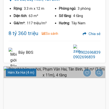
3.3 m
x 12 m
3 phòng
Rộng:
Phòng ngủ:
63 m²
4 tầng
Diện tích:
Số tầng:
117 triệu/m²
Tây Nam
Giá/m²:
Hướng:
8 tỷ 360 triệu
So sánh
Chia sẻ
Bảy BĐS
0902696839
Hẻm Xe Hơi (4 m)