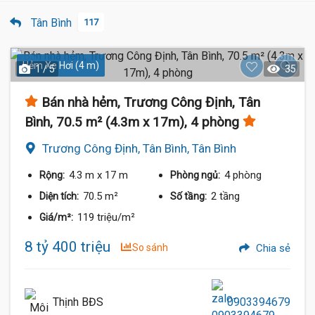
Tân Bình
117
Hẻm Xe Hơi (4 m)
1 / 5
35
Bán nhà hẻm, Trương Công Định, Tân
Bình, 70.5 m² (4.3m x 17m), 4 phòng
Trương Công Định, Tân Bình, Tân Bình
4.3 m
x 17 m
4 phòng
Rộng:
Phòng ngủ:
70.5 m²
2 tầng
Diện tích:
Số tầng:
119 triệu/m²
Giá/m²:
8 tỷ 400 triệu
So sánh
Chia sẻ
Thịnh BĐS
0903394679