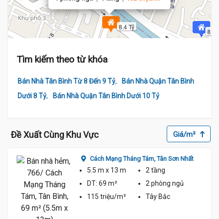
8.4 Tỷ
8.35
Tìm kiếm theo từ khóa
,
Bán Nhà Tân Bình Từ 8 Đến 9 Tỷ
Bán Nhà Quận Tân Bình
,
Dưới 8 Tỷ
Bán Nhà Quận Tân Bình Dưới 10 Tỷ
Đề Xuất Cùng Khu Vực
Giá/m²
Cách Mạng Tháng Tám,
Tân Sơn Nhất
5.5 m
x 13 m
2 tầng
DT:
69 m²
2 phòng
ngủ
115 triệu/m²
Tây Bắc