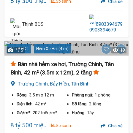
8 tỷ 300 triệu
So sánh
Chia sẻ
Thịnh BĐS
0903394679
Sàn BTCT
Hẻm Xe Hơi (4 m)
1 / 5
19
Bán nhà hẻm xe hơi, Trường Chinh, Tân
Bình, 42 m² (3.5m x 12m), 2 tầng
Trường Chinh, Bảy Hiền, Tân Bình
3.5 m
x 12 m
1 phòng
Rộng:
Phòng ngủ:
42 m²
2 tầng
Diện tích:
Số tầng:
202 triệu/m²
Tây
Giá/m²:
Hướng:
8 tỷ 500 triệu
So sánh
Chia sẻ