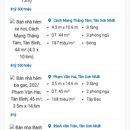
7 tỷ 9
8 tỷ 500 triệu
Cách Mạng Tháng Tám,
Tân Sơn Nhất
4.3 m
x 10.6 m
3 tầng
DT:
44 m²
3 phòng
ngủ
187 triệu/m²
Đông
7 tỷ 9
8 tỷ 550 triệu
8.5 Tỷ
Phạm Văn Hai,
Tân Sơn Nhất
3.5 m
x 14.6 m
2 tầng
DT:
45 m²
2 phòng
ngủ
168 triệu/m²
Tây Bắc
7 tỷ 7
hất
8 tỷ
Bành Văn Trân,
Tân Sơn Nhất