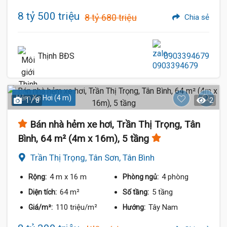
8 tỷ 500 triệu
8 tỷ 680 triệu
Chia sẻ
Thịnh BĐS
0903394679
Hẻm Xe Hơi (4 m)
1 / 8
2
Bán nhà hẻm xe hơi, Trần Thị Trọng, Tân
Bình, 64 m² (4m x 16m), 5 tầng
Trần Thị Trọng, Tân Sơn, Tân Bình
4 m
x 16 m
4 phòng
Rộng:
Phòng ngủ:
64 m²
5 tầng
Diện tích:
Số tầng:
110 triệu/m²
Tây Nam
Giá/m²:
Hướng: