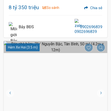
8 tỷ 350 triệu
So sánh
Chia sẻ
Bảy BĐS
0902696839
Hẻm Xe Hơi (3.5 m)