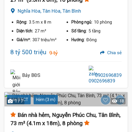
Nghĩa Hòa, Tân Hòa, Tân Bình
3.5 m
x 8 m
10 phòng
Rộng:
Phòng ngủ:
27 m²
5 tầng
Diện tích:
Số tầng:
307 triệu/m²
Đông
Giá/m²:
Hướng:
8 tỷ 500 triệu
9 tỷ
Chia sẻ
Bảy BĐS
0902696839
Sàn BTCT
Hẻm (3 m)
1 / 7
18
Bán nhà hẻm, Nguyễn Phúc Chu, Tân Bình,
73 m² (4.1m x 18m), 8 phòng