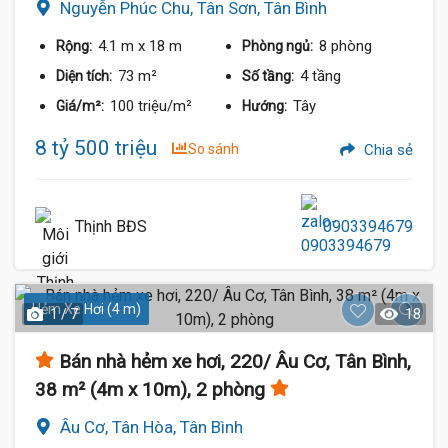
Nguyễn Phúc Chu, Tân Sơn, Tân Bình
4.1 m
x 18 m
8 phòng
Rộng:
Phòng ngủ:
73 m²
4 tầng
Diện tích:
Số tầng:
100 triệu/m²
Tây
Giá/m²:
Hướng:
8 tỷ 500 triệu
So sánh
Chia sẻ
Thịnh BĐS
0903394679
Hẻm Xe Hơi (4 m)
1 / 7
18
Bán nhà hẻm xe hơi, 220/ Âu Cơ, Tân Bình,
38 m² (4m x 10m), 2 phòng
Âu Cơ, Tân Hòa, Tân Bình