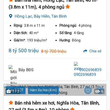
Bán nhà hẻm, Hồng Lạc, Tân Bình, 40 m²
(3.8m x 11m), 4 phòng ngủ
Hồng Lạc, Bảy Hiền, Tân Bình
3.8 m
x 11 m
4 phòng
Rộng:
Phòng ngủ:
40 m²
4 tầng
Diện tích:
Số tầng:
193 triệu/m²
Đông
Giá/m²:
Hướng:
8 tỷ 500 triệu
8 tỷ 700 triệu
Chia sẻ
Bảy BĐS
0902696839
Sàn BTCT
Hẻm Xe Hơi (4 m)
1 / 3
6
Bán nhà hẻm xe hơi, Nghĩa Hòa, Tân Bình,
27 m² (3.5m x 8m), 10 phòng