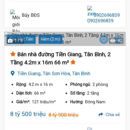
Bảy BĐS
0902696839
Gần Mặt Tiền
Hẻm (2 m)
1 / 5
92
Bán nhà đường Tiền Giang, Tân Bình, 2
Tầng 4.2m x 16m 66 m²
Tiền Giang, Tân Sơn Hòa, Tân Bình
4.2 m
x 16 m
2 phòng
Rộng:
Phòng ngủ:
66 m²
2 tầng
Diện tích:
Số tầng:
121 triệu/m²
Đông Nam
Giá/m²:
Hướng:
8 tỷ 500 triệu
8 tỷ 900 triệu
Chia sẻ