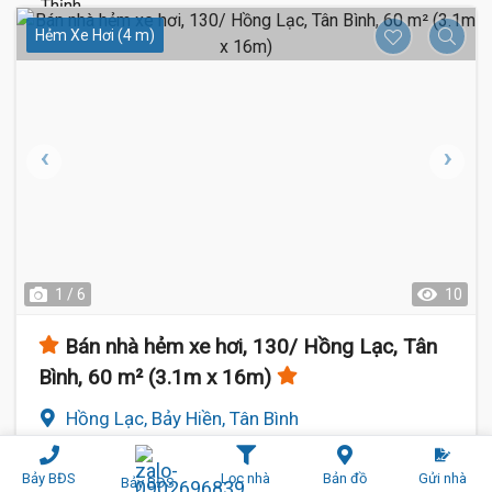
Hẻm Xe Hơi (4 m)
1 / 6
10
Bán nhà hẻm xe hơi, 130/ Hồng Lạc, Tân
Bình, 60 m² (3.1m x 16m)
Hồng Lạc, Bảy Hiền, Tân Bình
3.1 m
x 16 m
6 phòng
Rộng:
Phòng ngủ:
Bảy BĐS
Lọc nhà
Bản đồ
Gửi nhà
Bảy BĐS