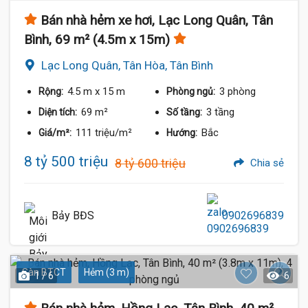
Bán nhà hẻm xe hơi, Lạc Long Quân, Tân
Bình, 69 m² (4.5m x 15m)
Lạc Long Quân, Tân Hòa, Tân Bình
4.5 m
x 15 m
3 phòng
Rộng:
Phòng ngủ:
69 m²
3 tầng
Diện tích:
Số tầng:
111 triệu/m²
Bắc
Giá/m²:
Hướng:
8 tỷ 500 triệu
8 tỷ 600 triệu
Chia sẻ
Bảy BĐS
0902696839
Sàn BTCT
Hẻm (3 m)
1 / 6
6