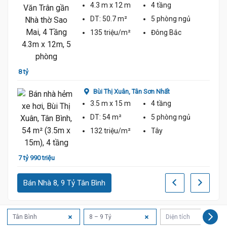
4.3 m
x 12 m
4 tầng
DT:
50.7 m²
5 phòng
ngủ
135 triệu/m²
Đông Bắc
9 tỷ 2
hất
8 tỷ
Bùi Thị Xuân,
Tân Sơn Nhất
3.5 m
x 15 m
4 tầng
DT:
54 m²
5 phòng
ngủ
132 triệu/m²
Tây
7 tỷ 4
7 tỷ 990 triệu
Bán Nhà 8, 9 Tỷ Tân Bình
Tân Bình
8 – 9 Tỷ
Diện tích