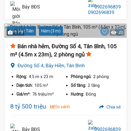
Bảy BĐS
0902696839
Gần Mặt Tiền
Hẻm (3 m)
1 / 3
20
Bán nhà hẻm, Đường Số 4, Tân Bình, 105
m² (4.5m x 23m), 2 phòng ngủ
Đường Số 4, Bảy Hiền, Tân Bình
4.5 m
x 23 m
2 phòng
Rộng:
Phòng ngủ:
105 m²
2 tầng
Diện tích:
Số tầng:
76 triệu/m²
Đông
Giá/m²:
Hướng:
8 tỷ 500 triệu
So sánh
Chia sẻ
Bảy BĐS
0902696839