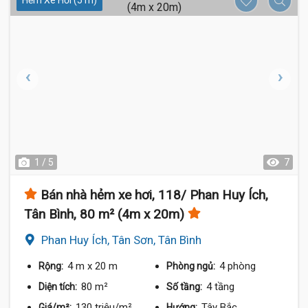
Hẻm Xe Hơi (5 m)
1 / 5
7
Bán nhà hẻm xe hơi, 118/ Phan Huy Ích,
Tân Bình, 80 m² (4m x 20m)
Phan Huy Ích, Tân Sơn, Tân Bình
4 m
x 20 m
4 phòng
Rộng:
Phòng ngủ:
80 m²
4 tầng
Diện tích:
Số tầng:
130 triệu/m²
Tây Bắc
Giá/m²:
Hướng: