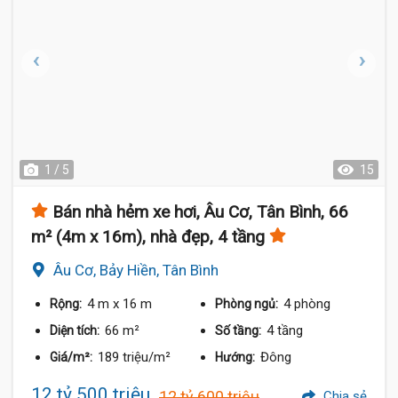
1 / 5
15
Bán nhà hẻm xe hơi, Âu Cơ, Tân Bình, 66
m² (4m x 16m), nhà đẹp, 4 tầng
Âu Cơ, Bảy Hiền, Tân Bình
4 m
x 16 m
4 phòng
Rộng:
Phòng ngủ:
66 m²
4 tầng
Diện tích:
Số tầng:
189 triệu/m²
Đông
Giá/m²:
Hướng:
12 tỷ 500 triệu
12 tỷ 600 triệu
Chia sẻ