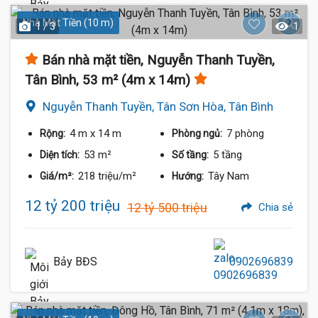
Nhà Mặt Tiền (10 m)
1 / 3
1
Bán nhà mặt tiền, Nguyễn Thanh Tuyền,
Tân Bình, 53 m² (4m x 14m)
Nguyễn Thanh Tuyền, Tân Sơn Hòa, Tân Bình
4 m
x 14 m
7 phòng
Rộng:
Phòng ngủ:
53 m²
5 tầng
Diện tích:
Số tầng:
218 triệu/m²
Tây Nam
Giá/m²:
Hướng:
12 tỷ 200 triệu
12 tỷ 500 triệu
Chia sẻ
Bảy BĐS
0902696839