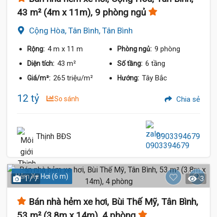
43 m² (4m x 11m), 9 phòng ngủ
Cộng Hòa, Tân Bình, Tân Bình
4 m
x 11 m
9 phòng
Rộng:
Phòng ngủ:
43 m²
6 tầng
Diện tích:
Số tầng:
265 triệu/m²
Tây Bắc
Giá/m²:
Hướng:
12 tỷ
So sánh
Chia sẻ
Thịnh BĐS
0903394679
Hẻm Xe Hơi (6 m)
1 / 7
3
Bán nhà hẻm xe hơi, Bùi Thế Mỹ, Tân Bình,
53 m² (3.8m x 14m), 4 phòng