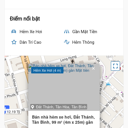
Điểm nổi bật
Hẻm Xe Hơi
Gần Mặt Tiền
Dân Trí Cao
Hẻm Thông
×
Hẻm Xe Hơi (4 m)
Đất Thánh, Tân Hòa, Tân Bình
12.19 Tỷ
Bán nhà hẻm xe hơi, Đất Thánh,
Tân Bình, 99 m² (4m x 25m) gần
Mặt tiền