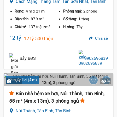
Cách Mạng Tháng Tám, Tân Sơn Nhất, Tân Bình
4 m
x 21 m
2 phòng
Rộng:
Phòng ngủ:
87.9 m²
1 tầng
Diện tích:
Số tầng:
137 triệu/m²
Tây
Giá/m²:
Hướng:
12 tỷ
12 tỷ 500 triệu
Chia sẻ
Bảy BĐS
0902696839
Hẻm Xe Hơi (4 m)
1 / 7
4
Bán nhà hẻm xe hơi, Núi Thành, Tân Bình,
55 m² (4m x 13m), 3 phòng ngủ
Núi Thành, Tân Bình, Tân Bình