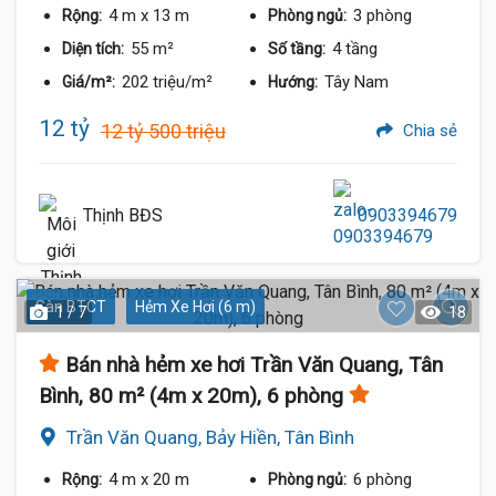
4 m
x 13 m
3 phòng
Rộng:
Phòng ngủ:
55 m²
4 tầng
Diện tích:
Số tầng:
202 triệu/m²
Tây Nam
Giá/m²:
Hướng:
12 tỷ
12 tỷ 500 triệu
Chia sẻ
Thịnh BĐS
0903394679
Sàn BTCT
Hẻm Xe Hơi (6 m)
1 / 7
18
Bán nhà hẻm xe hơi Trần Văn Quang, Tân
Bình, 80 m² (4m x 20m), 6 phòng
Trần Văn Quang, Bảy Hiền, Tân Bình
4 m
x 20 m
6 phòng
Rộng:
Phòng ngủ: