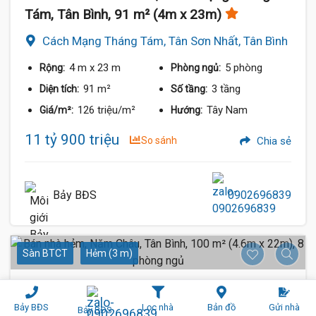
Tám, Tân Bình, 91 m² (4m x 23m)
Cách Mạng Tháng Tám, Tân Sơn Nhất, Tân Bình
4 m
x 23 m
5 phòng
Rộng:
Phòng ngủ:
91 m²
3 tầng
Diện tích:
Số tầng:
126 triệu/m²
Tây Nam
Giá/m²:
Hướng:
11 tỷ 900 triệu
So sánh
Chia sẻ
Bảy BĐS
0902696839
Sàn BTCT
Hẻm (3 m)
Bảy BĐS
Lọc nhà
Bản đồ
Gửi nhà
Bảy BĐS