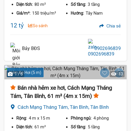
80 m²
3 tầng
Diện tích:
Số tầng:
150 triệu/m²
Tây Nam
Giá/m²:
Hướng:
12 tỷ
So sánh
Chia sẻ
Bảy BĐS
0902696839
Hẻm Xe Hơi (5 m)
1 / 6
13
Bán nhà hẻm xe hơi, Cách Mạng Tháng
Tám, Tân Bình, 61 m² (4m x 15m)
Cách Mạng Tháng Tám, Tân Bình, Tân Bình
4 m
x 15 m
4 phòng
Rộng:
Phòng ngủ:
61 m²
5 tầng
Diện tích:
Số tầng: