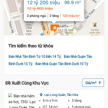
12 tỷ 200 triệu
98.9 m²
12 tỷ 800 triệu
2 phòng ngủ
2 tầng
123 triệu/m²
12.2 Tỷ
Tìm kiếm theo từ khóa
,
Bán Nhà Tân Bình Từ 10 Đến 14 Tỷ
Bán Nhà Quận Tân
,
Bình Dưới 15 Tỷ
Bán Nhà Quận Tân Bình Dưới 10 Tỷ
Đề Xuất Cùng Khu Vực
Giá/m²
Lạc Long Quân,
Tân Hòa
6 m
x 9 m
5 tầng
DT:
54 m²
5 phòng
ngủ