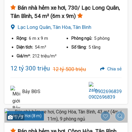
Bán nhà hẻm xe hơi, 730/ Lạc Long Quân,
Tân Bình, 54 m² (6m x 9m)
Lạc Long Quân, Tân Hòa, Tân Bình
6 m
x 9 m
5 phòng
Rộng:
Phòng ngủ:
54 m²
5 tầng
Diện tích:
Số tầng:
212 triệu/m²
Giá/m²:
12 tỷ 300 triệu
12 tỷ 500 triệu
Chia sẻ
Bảy BĐS
0902696839
Hẻm Xe Hơi (8 m)
1 / 3
Bán nhà hẻm xe hơi, Cộng Hòa, Tân Bình,