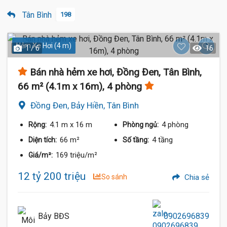
Tân Bình
198
Hẻm Xe Hơi (4 m)
1 / 6
16
Bán nhà hẻm xe hơi, Đồng Đen, Tân Bình,
66 m² (4.1m x 16m), 4 phòng
Đồng Đen, Bảy Hiền, Tân Bình
4.1 m
x 16 m
4 phòng
Rộng:
Phòng ngủ:
66 m²
4 tầng
Diện tích:
Số tầng:
169 triệu/m²
Giá/m²:
12 tỷ 200 triệu
So sánh
Chia sẻ
Bảy BĐS
0902696839