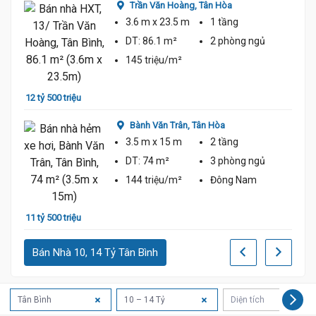
Trần Văn Hoàng,
Tân Hòa
3.6 m
x 23.5 m
1 tầng
DT:
86.1 m²
2 phòng
ngủ
145 triệu/m²
12 tỷ 500 triệu
11 tỷ 
Bành Văn Trân,
Tân Hòa
3.5 m
x 15 m
2 tầng
DT:
74 m²
3 phòng
ngủ
144 triệu/m²
Đông Nam
11 tỷ 500 triệu
11 tỷ 
Bán Nhà 10, 14 Tỷ Tân Bình
Tân Bình
10 – 14 Tỷ
Diện tích