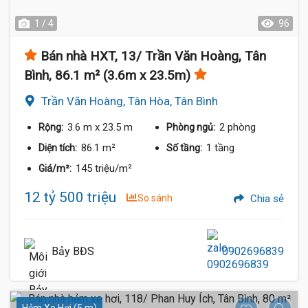
1 / 4
96
Bán nhà HXT, 13/ Trần Văn Hoàng, Tân
Bình, 86.1 m² (3.6m x 23.5m)
Trần Văn Hoàng, Tân Hòa, Tân Bình
3.6 m
x 23.5 m
2 phòng
Rộng:
Phòng ngủ:
86.1 m²
1 tầng
Diện tích:
Số tầng:
145 triệu/m²
Giá/m²:
12 tỷ 500 triệu
So sánh
Chia sẻ
Bảy BĐS
0902696839