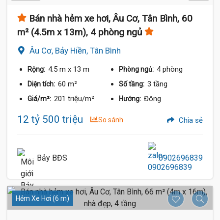
Bán nhà hẻm xe hơi, Âu Cơ, Tân Bình, 60
m² (4.5m x 13m), 4 phòng ngủ
Âu Cơ, Bảy Hiền, Tân Bình
4.5 m
x 13 m
4 phòng
Rộng:
Phòng ngủ:
60 m²
3 tầng
Diện tích:
Số tầng:
201 triệu/m²
Đông
Giá/m²:
Hướng:
12 tỷ 500 triệu
So sánh
Chia sẻ
Bảy BĐS
0902696839
Hẻm Xe Hơi (6 m)