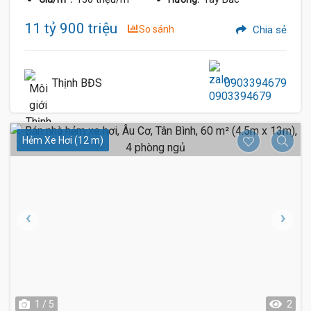
11 tỷ 900 triệu
So sánh
Chia sẻ
Thịnh BĐS
0903394679
Hẻm Xe Hơi (12 m)
1 / 5
2