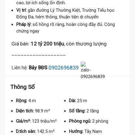
cao, lợi ích sống ổn định.
Vị trí:
gần đường Lý Thường Kiệt, Trường Tiểu học
Đống Đa, hẻm thông, thuận tiện di chuyển
Pháp lý:
sổ hồng rõ ràng, hoàn công đầy đủ. Công
chứng ngay
Giá bán:
12 tỷ 200 triệu
, còn thương lượng
__________________
0902696839
Liên hệ:
Bảy BĐS
Thông Số
Rộng:
4 m
Dài:
25 m
Diện tích:
98.9 m²
Số tầng:
2 tầng
Giá/m²:
123 triệu/m²
Phòng ngủ:
2 phòng
D.tích sàn:
142.5 m²
Hướng:
Tây Nam