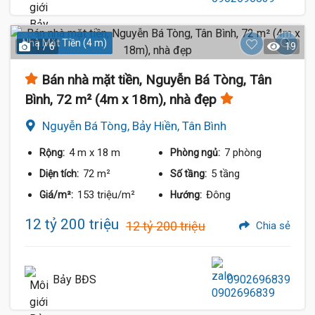
Nhà Mặt Tiền (4 m)
1 / 6
19
Bán nhà mặt tiền, Nguyễn Bá Tòng, Tân
Bình, 72 m² (4m x 18m), nhà đẹp
Nguyễn Bá Tòng, Bảy Hiền, Tân Bình
4 m
x 18 m
7 phòng
Rộng:
Phòng ngủ:
72 m²
5 tầng
Diện tích:
Số tầng:
153 triệu/m²
Đông
Giá/m²:
Hướng:
12 tỷ 200 triệu
12 tỷ 200 triệu
Chia sẻ
Bảy BĐS
0902696839