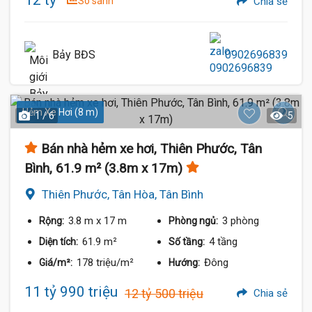
12 tỷ
So sánh
Chia sẻ
Bảy BĐS
0902696839
Hẻm Xe Hơi (8 m)
1 / 6
5
Bán nhà hẻm xe hơi, Thiên Phước, Tân
Bình, 61.9 m² (3.8m x 17m)
Thiên Phước, Tân Hòa, Tân Bình
3.8 m
x 17 m
3 phòng
Rộng:
Phòng ngủ:
61.9 m²
4 tầng
Diện tích:
Số tầng:
178 triệu/m²
Đông
Giá/m²:
Hướng:
11 tỷ 990 triệu
12 tỷ 500 triệu
Chia sẻ