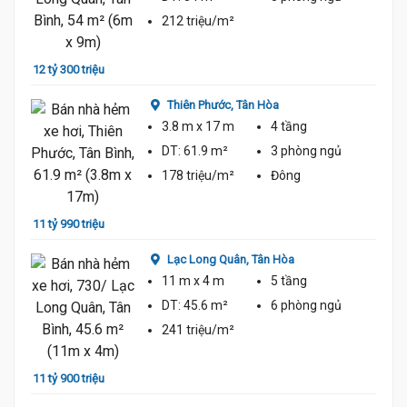
212 triệu/m²
12 tỷ 300 triệu
12 tỷ 
Thiên Phước,
Tân Hòa
11.99 Tỷ
3.8 m
x 17 m
4 tầng
DT:
61.9 m²
3 phòng
ngủ
178 triệu/m²
Đông
11 tỷ 990 triệu
11 tỷ 
Lạc Long Quân,
Tân Hòa
11 m
x 4 m
5 tầng
DT:
45.6 m²
6 phòng
ngủ
241 triệu/m²
11 tỷ 900 triệu
11 tỷ 