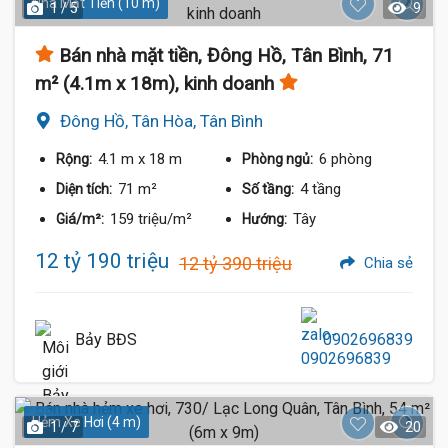
Nhà Mặt Tiền (10 m)
1 / 5
9
Bán nhà mặt tiền, Đông Hồ, Tân Bình, 71
m² (4.1m x 18m), kinh doanh
Đông Hồ, Tân Hòa, Tân Bình
4.1 m
x 18 m
6 phòng
Rộng:
Phòng ngủ:
71 m²
4 tầng
Diện tích:
Số tầng:
159 triệu/m²
Tây
Giá/m²:
Hướng:
12 tỷ 190 triệu
12 tỷ 390 triệu
Chia sẻ
Bảy BĐS
0902696839
Hẻm Xe Hơi (4 m)
1 / 7
20