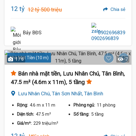
12 tỷ
12 tỷ 500 triệu
Chia sẻ
Bảy BĐS
0902696839
Nhà Mặt Tiền (10 m)
1 / 6
7
Bán nhà mặt tiền, Lưu Nhân Chú, Tân Bình,
47.5 m² (4.6m x 11m), 5 tầng
Lưu Nhân Chú, Tân Sơn Nhất, Tân Bình
4.6 m
x 11 m
11 phòng
Rộng:
Phòng ngủ:
47.5 m²
5 tầng
Diện tích:
Số tầng:
229 triệu/m²
Giá/m²: