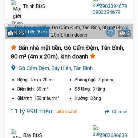
Thịnh BĐS
0903394679
Nhà Mặt Tiền (8 m)
1 / 6
2
Bán nhà mặt tiền, Gò Cẩm Đệm, Tân Bình,
80 m² (4m x 20m), kinh doanh
Gò Cẩm Đệm, Bảy Hiền, Tân Bình
4 m
x 20 m
3 phòng
Rộng:
Phòng ngủ:
80 m²
3 tầng
Diện tích:
Số tầng:
150 triệu/m²
Đông
Giá/m²:
Hướng:
11 tỷ 990 triệu
So sánh
Chia sẻ
Bảy BĐS
0902696839