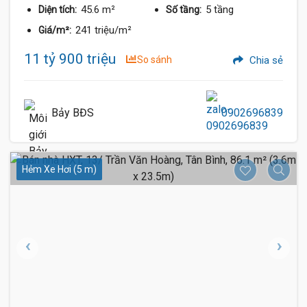
45.6 m²
5 tầng
Diện tích:
Số tầng:
241 triệu/m²
Giá/m²:
11 tỷ 900 triệu
So sánh
Chia sẻ
Bảy BĐS
0902696839
Hẻm Xe Hơi (5 m)