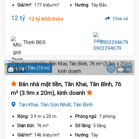
177 triệu/m²
Tây Bắc
Giá/m²:
Hướng:
12 tỷ
12 tỷ 600 triệu
Chia sẻ
Thịnh BĐS
0903394679
Nhà Mặt Tiền (10 m)
1 / 8
10
Bán nhà mặt tiền, Tân Khai, Tân Bình, 76
m² (3.9m x 20m), kinh doanh
Tân Khai, Tân Sơn Nhất, Tân Bình
3.9 m
x 20 m
7 phòng
Rộng:
Phòng ngủ:
76 m²
5 tầng
Diện tích:
Số tầng:
146 triệu/m²
Tây
Giá/m²:
Hướng: