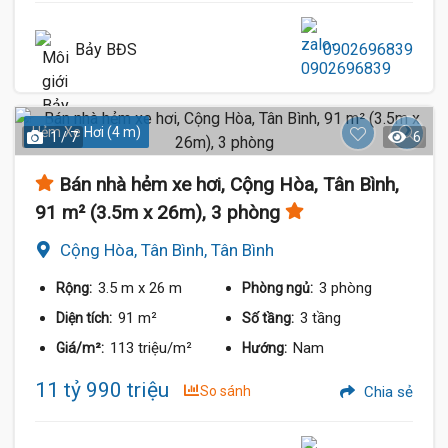
Bảy BĐS
0902696839
Hẻm Xe Hơi (4 m)
1 / 7
6
Bán nhà hẻm xe hơi, Cộng Hòa, Tân Bình,
91 m² (3.5m x 26m), 3 phòng
Cộng Hòa, Tân Bình, Tân Bình
3.5 m
x 26 m
3 phòng
Rộng:
Phòng ngủ:
91 m²
3 tầng
Diện tích:
Số tầng:
113 triệu/m²
Nam
Giá/m²:
Hướng:
11 tỷ 990 triệu
So sánh
Chia sẻ