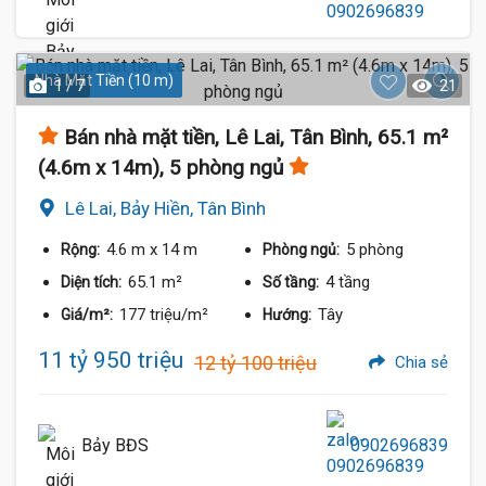
Nhà Mặt Tiền (10 m)
1 / 7
21
Bán nhà mặt tiền, Lê Lai, Tân Bình, 65.1 m²
(4.6m x 14m), 5 phòng ngủ
Lê Lai, Bảy Hiền, Tân Bình
4.6 m
x 14 m
5 phòng
Rộng:
Phòng ngủ:
65.1 m²
4 tầng
Diện tích:
Số tầng:
177 triệu/m²
Tây
Giá/m²:
Hướng:
11 tỷ 950 triệu
12 tỷ 100 triệu
Chia sẻ
Bảy BĐS
0902696839