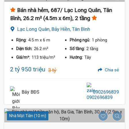
Bán nhà hẻm, 687/ Lạc Long Quân, Tân
Bình, 26.2 m² (4.5m x 6m), 2 tầng
Lạc Long Quân, Bảy Hiền, Tân Bình
4.5 m
x 6 m
1 phòng
Rộng:
Phòng ngủ:
26.2 m²
2 tầng
Diện tích:
Số tầng:
113 triệu/m²
Tây
Giá/m²:
Hướng:
2 tỷ 950 triệu
3 tỷ
Chia sẻ
Bảy BĐS
0902696839
Nhà Mặt Tiền (10 m)