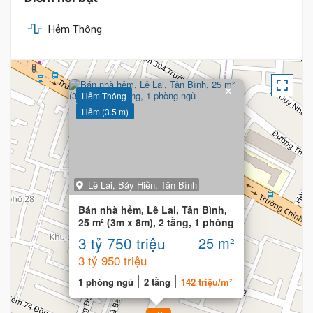
3.7 Tỷ
Hẻm Thông
×
Hẻm Thông
Hẻm (3.5 m)
Lê Lai, Bảy Hiền, Tân Bình
Bán nhà hẻm, Lê Lai, Tân Bình,
25 m² (3m x 8m), 2 tầng, 1 phòng
ngủ
3 tỷ 750 triệu
25 m²
3 tỷ 950 triệu
1 phòng ngủ
2 tầng
142 triệu/m²