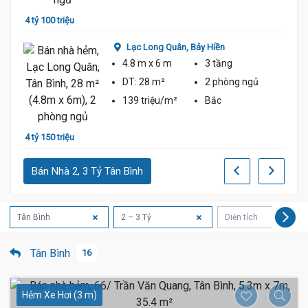
4 tỷ 100 triệu
2 tỷ 9
Lạc Long Quân,
Bảy Hiền
4.8 m
x 6 m
3 tầng
DT:
28 m²
2 phòng
ngủ
139 triệu/m²
Bắc
4 tỷ 150 triệu
3 tỷ 7
Bán Nhà 2, 3 Tỷ Tân Bình
Tân Bình
2 – 3 Tỷ
Diện tích
3
Tân Bình
16
Hẻm Xe Hơi (3 m)