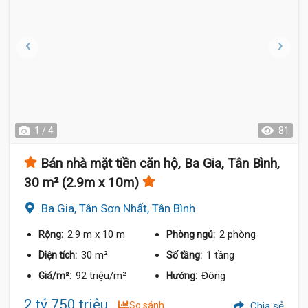
1 / 4
81
Bán nhà mặt tiền căn hộ, Ba Gia, Tân Bình,
30 m² (2.9m x 10m)
Ba Gia, Tân Sơn Nhất, Tân Bình
2.9 m
x 10 m
2 phòng
Rộng:
Phòng ngủ:
30 m²
1 tầng
Diện tích:
Số tầng:
92 triệu/m²
Đông
Giá/m²:
Hướng:
2 tỷ 750 triệu
So sánh
Chia sẻ