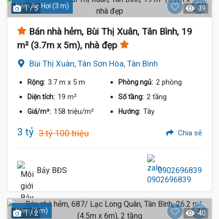
Hẻm Xe Hơi (3 m)
1 / 5
39
Bán nhà hẻm, Bùi Thị Xuân, Tân Bình, 19
m² (3.7m x 5m), nhà đẹp
Bùi Thị Xuân, Tân Sơn Hòa, Tân Bình
3.7 m
x 5 m
2 phòng
Rộng:
Phòng ngủ:
19 m²
2 tầng
Diện tích:
Số tầng:
158 triệu/m²
Tây
Giá/m²:
Hướng:
3 tỷ
3 tỷ 100 triệu
Chia sẻ
Bảy BĐS
0902696839
Hẻm (2 m)
1 / 2
40