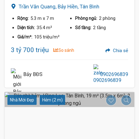
Trần Văn Quang, Bảy Hiền, Tân Bình
5.3 m
x 7 m
2 phòng
Rộng:
Phòng ngủ:
35.4 m²
2 tầng
Diện tích:
Số tầng:
105 triệu/m²
Giá/m²:
3 tỷ 700 triệu
So sánh
Chia sẻ
Bảy BĐS
0902696839
Nhà Mới Đẹp
Hẻm (2 m)