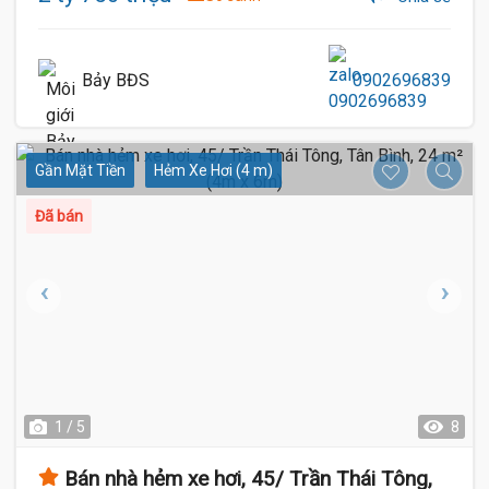
Bảy BĐS
0902696839
Gần Mặt Tiền
Hẻm Xe Hơi (4 m)
Đã bán
1 / 5
8
Bán nhà hẻm xe hơi, 45/ Trần Thái Tông,