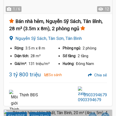
1 / 6
12
Bán nhà hẻm, Nguyễn Sỹ Sách, Tân Bình,
28 m² (3.5m x 8m), 2 phòng ngủ
Nguyễn Sỹ Sách, Tân Sơn, Tân Bình
3.5 m
x 8 m
2 phòng
Rộng:
Phòng ngủ:
28 m²
2 tầng
Diện tích:
Số tầng:
131 triệu/m²
Đông Nam
Giá/m²:
Hướng:
3 tỷ 800 triệu
So sánh
Chia sẻ
Thịnh BĐS
0903394679