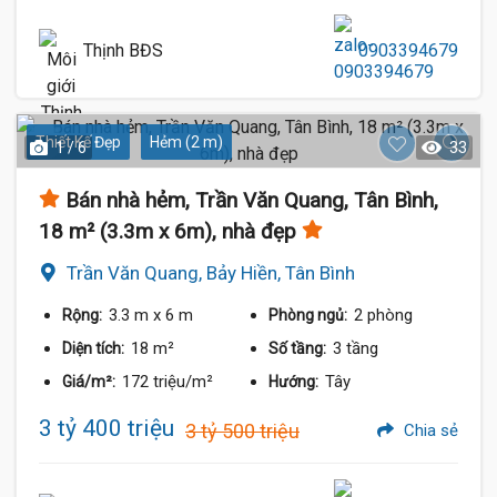
Thịnh BĐS
0903394679
Thiết Kế Đẹp
Hẻm (2 m)
1 / 6
33
Bán nhà hẻm, Trần Văn Quang, Tân Bình,
18 m² (3.3m x 6m), nhà đẹp
Trần Văn Quang, Bảy Hiền, Tân Bình
3.3 m
x 6 m
2 phòng
Rộng:
Phòng ngủ:
18 m²
3 tầng
Diện tích:
Số tầng:
172 triệu/m²
Tây
Giá/m²:
Hướng:
3 tỷ 400 triệu
3 tỷ 500 triệu
Chia sẻ