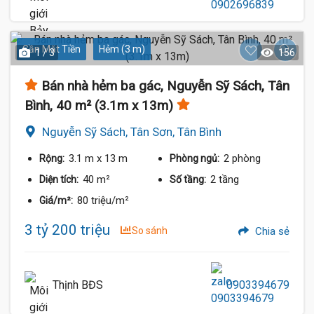
Gần Mặt Tiền
Hẻm (3 m)
1 / 3
156
Bán nhà hẻm ba gác, Nguyễn Sỹ Sách, Tân
Bình, 40 m² (3.1m x 13m)
Nguyễn Sỹ Sách, Tân Sơn, Tân Bình
3.1 m
x 13 m
2 phòng
Rộng:
Phòng ngủ:
40 m²
2 tầng
Diện tích:
Số tầng:
80 triệu/m²
Giá/m²:
3 tỷ 200 triệu
So sánh
Chia sẻ
Thịnh BĐS
0903394679