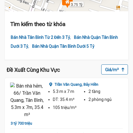
3.75 Tỷ
Tìm kiếm theo từ khóa
,
Bán Nhà Tân Bình Từ 2 Đến 3 Tỷ
Bán Nhà Quận Tân Bình
,
Dưới 3 Tỷ
Bán Nhà Quận Tân Bình Dưới 5 Tỷ
Đề Xuất Cùng Khu Vực
Giá/m²
Trần Văn Quang,
Bảy Hiền
5.3 m
x 7 m
2 tầng
DT:
35.4 m²
2 phòng
ngủ
105 triệu/m²
3 tỷ 700 triệu
3 tỷ 3