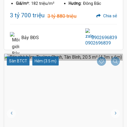
182 triệu/m²
Đông Bắc
Giá/m²:
Hướng:
3 tỷ 700 triệu
3 tỷ 880 triệu
Chia sẻ
Bảy BĐS
0902696839
Sàn BTCT
Hẻm (3.5 m)