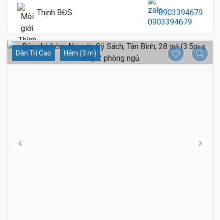
Thịnh BĐS
0903394679
Dân Trí Cao
Hẻm (3 m)