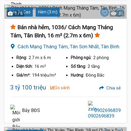
Dân Trí Cao
Hẻm (3 m)
1 / 6
31
Bán nhà hẻm, 1036/ Cách Mạng Tháng
Tám, Tân Bình, 16 m² (2.7m x 6m)
Cách Mạng Tháng Tám, Tân Sơn Nhất, Tân Bình
2.7 m
x 6 m
2 phòng
Rộng:
Phòng ngủ:
16 m²
2 tầng
Diện tích:
Số tầng:
194 triệu/m²
Đông Bắc
Giá/m²:
Hướng:
3 tỷ 100 triệu
So sánh
Chia sẻ
Bảy BĐS
0902696839