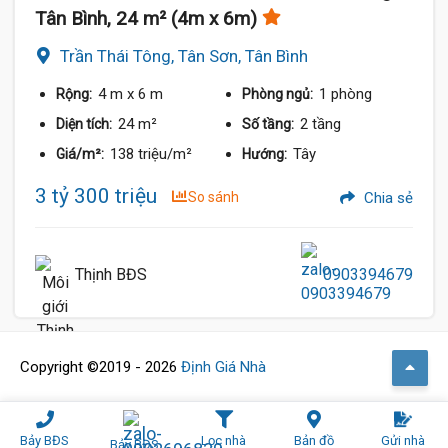
Tân Bình, 24 m² (4m x 6m)
Trần Thái Tông, Tân Sơn, Tân Bình
4 m
x 6 m
1 phòng
Rộng:
Phòng ngủ:
24 m²
2 tầng
Diện tích:
Số tầng:
138 triệu/m²
Tây
Giá/m²:
Hướng:
3 tỷ 300 triệu
So sánh
Chia sẻ
Thịnh BĐS
0903394679
Copyright ©2019 - 2026
Định Giá Nhà
Bảy BĐS
Lọc nhà
Bản đồ
Gửi nhà
Bảy BĐS