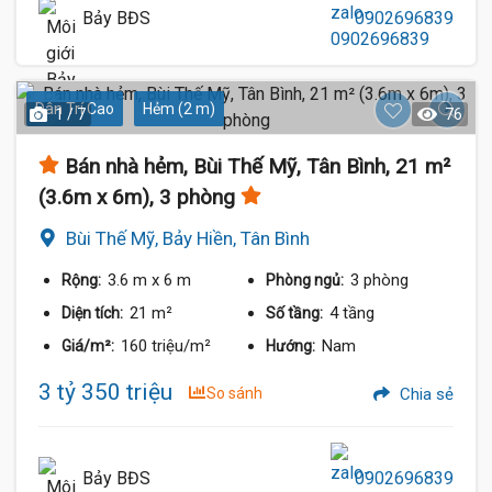
Bảy BĐS
0902696839
Dân Trí Cao
Hẻm (2 m)
1 / 7
76
Bán nhà hẻm, Bùi Thế Mỹ, Tân Bình, 21 m²
(3.6m x 6m), 3 phòng
Bùi Thế Mỹ, Bảy Hiền, Tân Bình
3.6 m
x 6 m
3 phòng
Rộng:
Phòng ngủ:
21 m²
4 tầng
Diện tích:
Số tầng:
160 triệu/m²
Nam
Giá/m²:
Hướng:
3 tỷ 350 triệu
So sánh
Chia sẻ
Bảy BĐS
0902696839