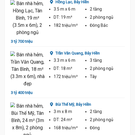
Hồng Lạc,
Bảy Hiền
3.5 m
x 6 m
2 tầng
DT:
19 m²
2 phòng
ngủ
182 triệu/m²
Đông Bắc
3 tỷ 700 triệu
4 tỷ 2
3.7 Tỷ
Trần Văn Quang,
Bảy Hiền
3.3 m
x 6 m
3 tầng
DT:
18 m²
2 phòng
ngủ
172 triệu/m²
Tây
3 tỷ 400 triệu
4 tỷ 5
Bùi Thế Mỹ,
Bảy Hiền
3 m
x 8 m
2 tầng
DT:
24 m²
2 phòng
ngủ
168 triệu/m²
Đông