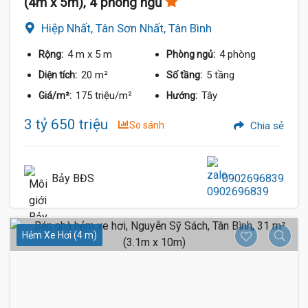
(4m x 5m), 4 phòng ngủ
Hiệp Nhất, Tân Sơn Nhất, Tân Bình
4 m
x 5 m
4 phòng
Rộng:
Phòng ngủ:
20 m²
5 tầng
Diện tích:
Số tầng:
175 triệu/m²
Tây
Giá/m²:
Hướng:
3 tỷ 650 triệu
So sánh
Chia sẻ
Bảy BĐS
0902696839
Hẻm Xe Hơi (4 m)