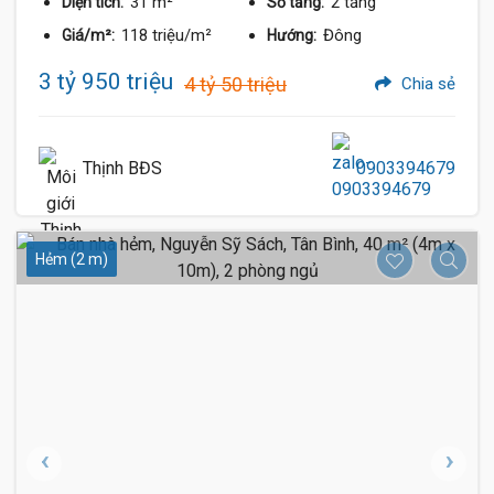
31 m²
2 tầng
Diện tích:
Số tầng:
118 triệu/m²
Đông
Giá/m²:
Hướng:
3 tỷ 950 triệu
4 tỷ 50 triệu
Chia sẻ
Thịnh BĐS
0903394679
Hẻm (2 m)