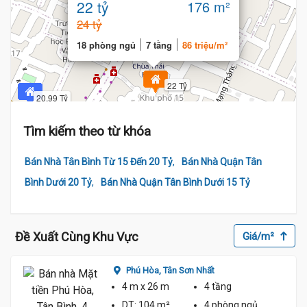
22 tỷ
176 m²
24 tỷ
18 phòng ngủ
7 tầng
86 triệu/m²
22 Tỷ
20.99 Tỷ
Tìm kiếm theo từ khóa
,
Bán Nhà Tân Bình Từ 15 Đến 20 Tỷ
Bán Nhà Quận Tân
,
Bình Dưới 20 Tỷ
Bán Nhà Quận Tân Bình Dưới 15 Tỷ
19 Tỷ
Đề Xuất Cùng Khu Vực
Giá/m²
Phú Hòa,
Tân Sơn Nhất
4 m
x 26 m
4 tầng
DT:
104 m²
4 phòng
ngủ