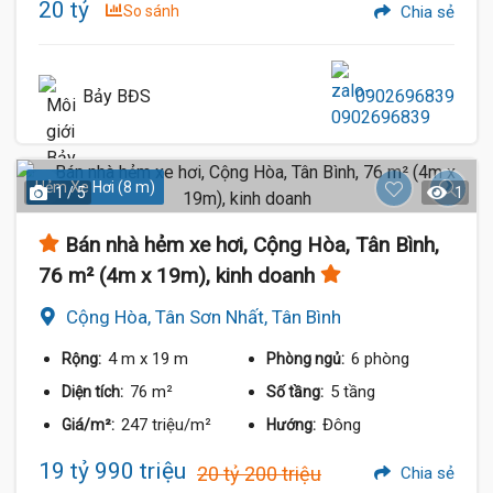
20 tỷ
So sánh
Chia sẻ
Bảy BĐS
0902696839
Hẻm Xe Hơi (8 m)
1 / 5
1
Bán nhà hẻm xe hơi, Cộng Hòa, Tân Bình,
76 m² (4m x 19m), kinh doanh
Cộng Hòa, Tân Sơn Nhất, Tân Bình
4 m
x 19 m
6 phòng
Rộng:
Phòng ngủ:
76 m²
5 tầng
Diện tích:
Số tầng:
247 triệu/m²
Đông
Giá/m²:
Hướng:
19 tỷ 990 triệu
20 tỷ 200 triệu
Chia sẻ