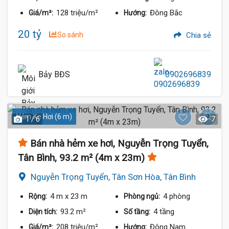
128 triệu/m²
Đông Bắc
Giá/m²:
Hướng:
20 tỷ
So sánh
Chia sẻ
Bảy BĐS
0902696839
Hẻm Xe Hơi (6 m)
1 / 6
7
Bán nhà hẻm xe hơi, Nguyễn Trọng Tuyển,
Tân Bình, 93.2 m² (4m x 23m)
Nguyễn Trọng Tuyển, Tân Sơn Hòa, Tân Bình
4 m
x 23 m
4 phòng
Rộng:
Phòng ngủ:
93.2 m²
4 tầng
Diện tích:
Số tầng:
208 triệu/m²
Đông Nam
Giá/m²:
Hướng: