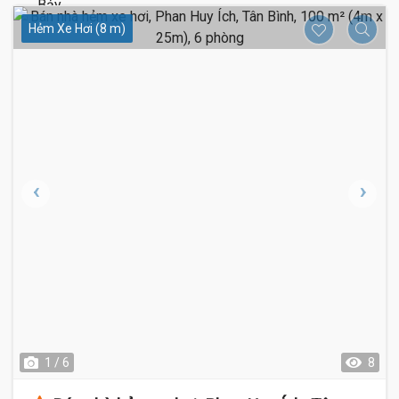
Hẻm Xe Hơi (8 m)
1 / 6
8