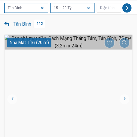
Tân Bình
15 – 20 Tỷ
Diện tích
Tân Bình
112
Nhà Mặt Tiền (20 m)