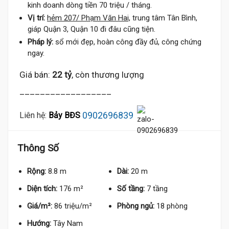
kinh doanh dòng tiền 70 triệu / tháng.
Vị trí:
hẻm 207/ Phạm Văn Hai,
trung tâm Tân Bình,
giáp Quận 3, Quận 10 đi đâu cũng tiện.
Pháp lý:
sổ mới đẹp, hoàn công đầy đủ, công chứng
ngay.
Giá bán:
22 tỷ
, còn thương lượng
__________________
0902696839
Liên hệ:
Bảy BĐS
Thông Số
Rộng:
8.8 m
Dài:
20 m
Diện tích:
176 m²
Số tầng:
7 tầng
Giá/m²:
86 triệu/m²
Phòng ngủ:
18 phòng
Hướng:
Tây Nam