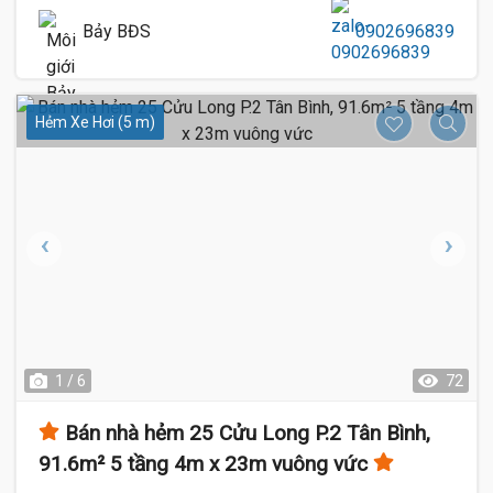
Bảy BĐS
0902696839
Hẻm Xe Hơi (5 m)
1 / 6
72
Bán nhà hẻm 25 Cửu Long P.2 Tân Bình,
91.6m² 5 tầng 4m x 23m vuông vức