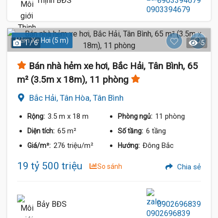
Thịnh BĐS
0903394679
Hẻm Xe Hơi (5 m)
1 / 6
5
Bán nhà hẻm xe hơi, Bắc Hải, Tân Bình, 65
m² (3.5m x 18m), 11 phòng
Bắc Hải, Tân Hòa, Tân Bình
3.5 m
x 18 m
11 phòng
Rộng:
Phòng ngủ:
65 m²
6 tầng
Diện tích:
Số tầng:
276 triệu/m²
Đông Bắc
Giá/m²:
Hướng:
19 tỷ 500 triệu
So sánh
Chia sẻ
Bảy BĐS
0902696839