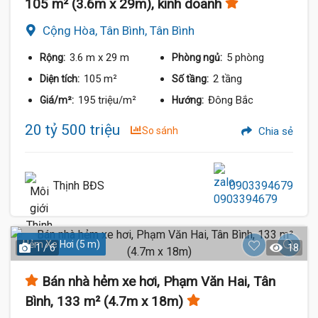
105 m² (3.6m x 29m), kinh doanh
Cộng Hòa, Tân Bình, Tân Bình
3.6 m
x 29 m
5 phòng
Rộng:
Phòng ngủ:
105 m²
2 tầng
Diện tích:
Số tầng:
195 triệu/m²
Đông Bắc
Giá/m²:
Hướng:
20 tỷ 500 triệu
So sánh
Chia sẻ
Thịnh BĐS
0903394679
Hẻm Xe Hơi (5 m)
1 / 6
18
Bán nhà hẻm xe hơi, Phạm Văn Hai, Tân
Bình, 133 m² (4.7m x 18m)