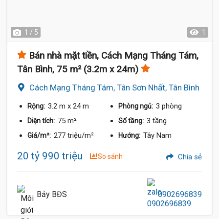
1 / 5
1
Bán nhà mặt tiền, Cách Mạng Tháng Tám,
Tân Bình, 75 m² (3.2m x 24m)
Cách Mạng Tháng Tám, Tân Sơn Nhất, Tân Bình
3.2 m
x 24 m
3 phòng
Rộng:
Phòng ngủ:
75 m²
3 tầng
Diện tích:
Số tầng:
277 triệu/m²
Tây Nam
Giá/m²:
Hướng:
20 tỷ 990 triệu
So sánh
Chia sẻ
Bảy BĐS
0902696839