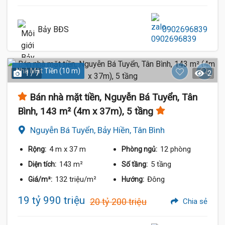
Bảy BĐS
0902696839
Nhà Mặt Tiền (10 m)
1 / 7
2
Bán nhà mặt tiền, Nguyễn Bá Tuyển, Tân
Bình, 143 m² (4m x 37m), 5 tầng
Nguyễn Bá Tuyển, Bảy Hiền, Tân Bình
4 m
x 37 m
12 phòng
Rộng:
Phòng ngủ:
143 m²
5 tầng
Diện tích:
Số tầng:
132 triệu/m²
Đông
Giá/m²:
Hướng:
19 tỷ 990 triệu
20 tỷ 200 triệu
Chia sẻ