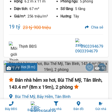
6.2 m
x 11 m
5 phòng
Rộng:
Phòng ngủ:
67 m²
5 tầng
Diện tích:
Số tầng:
256 triệu/m²
Tây
Giá/m²:
Hướng:
19 tỷ
23 tỷ 900 triệu
Chia sẻ
Thịnh BĐS
0903394679
Hẻm Xe Hơi (8 m)
1 / 1
10
Bán nhà hẻm xe hơi, Bùi Thế Mỹ, Tân Bình,
143.4 m² (8m x 19m), 2 phòng
Bùi Thế Mỹ, Bảy Hiền, Tân Bình
8 m
x 19 m
2 phòng
Rộng:
Phòng ngủ:
Bảy BĐS
Lọc nhà
Bản đồ
Gửi nhà
Bảy BĐS