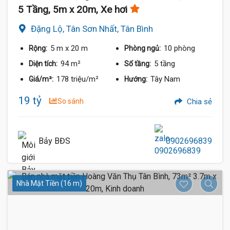
5 Tầng, 5m x 20m, Xe hơi
Đặng Lộ, Tân Sơn Nhất, Tân Bình
5 m
x 20 m
10 phòng
Rộng:
Phòng ngủ:
94 m²
5 tầng
Diện tích:
Số tầng:
178 triệu/m²
Tây Nam
Giá/m²:
Hướng:
19 tỷ
So sánh
Chia sẻ
Bảy BĐS
0902696839
Nhà Mặt Tiền (16 m)