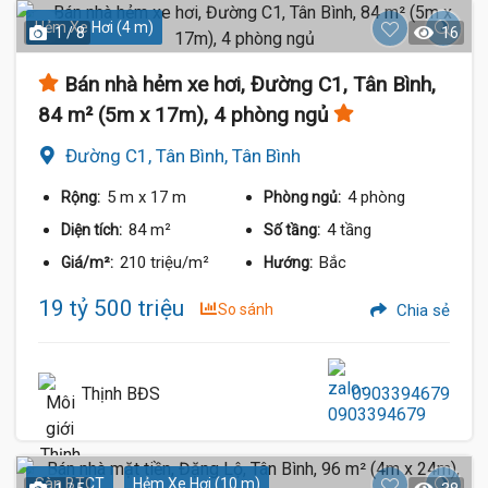
Hẻm Xe Hơi (4 m)
1 / 8
16
Bán nhà hẻm xe hơi, Đường C1, Tân Bình,
84 m² (5m x 17m), 4 phòng ngủ
Đường C1, Tân Bình, Tân Bình
5 m
x 17 m
4 phòng
Rộng:
Phòng ngủ:
84 m²
4 tầng
Diện tích:
Số tầng:
210 triệu/m²
Bắc
Giá/m²:
Hướng:
19 tỷ 500 triệu
So sánh
Chia sẻ
Thịnh BĐS
0903394679
Sàn BTCT
Hẻm Xe Hơi (10 m)