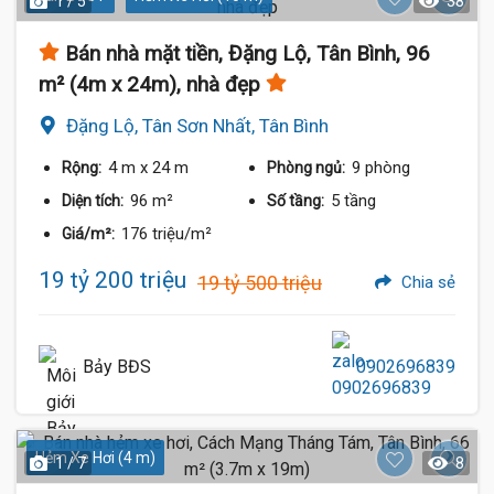
1 / 5
38
Bán nhà mặt tiền, Đặng Lộ, Tân Bình, 96
m² (4m x 24m), nhà đẹp
Đặng Lộ, Tân Sơn Nhất, Tân Bình
4 m
x 24 m
9 phòng
Rộng:
Phòng ngủ:
96 m²
5 tầng
Diện tích:
Số tầng:
176 triệu/m²
Giá/m²:
19 tỷ 200 triệu
19 tỷ 500 triệu
Chia sẻ
Bảy BĐS
0902696839
Hẻm Xe Hơi (4 m)
1 / 7
8