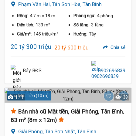
Phạm Văn Hai, Tân Sơn Hòa, Tân Bình
4.7 m
x 18 m
4 phòng
Rộng:
Phòng ngủ:
133 m²
3 tầng
Diện tích:
Số tầng:
145 triệu/m²
Tây
Giá/m²:
Hướng:
20 tỷ 300 triệu
20 tỷ 600 triệu
Chia sẻ
Bảy BĐS
0902696839
Nhà Mặt Tiền (10 m)
1 / 1
39
Bán nhà cũ Mặt tiền, Giải Phóng, Tân Bình,
83 m² (8m x 12m)
Giải Phóng, Tân Sơn Nhất, Tân Bình