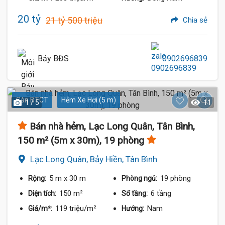
20 tỷ
21 tỷ 500 triệu
Chia sẻ
Bảy BĐS
0902696839
Sàn BTCT
Hẻm Xe Hơi (5 m)
1 / 5
11
Bán nhà hẻm, Lạc Long Quân, Tân Bình,
150 m² (5m x 30m), 19 phòng
Lạc Long Quân, Bảy Hiền, Tân Bình
5 m
x 30 m
19 phòng
Rộng:
Phòng ngủ:
150 m²
6 tầng
Diện tích:
Số tầng:
119 triệu/m²
Nam
Giá/m²:
Hướng: