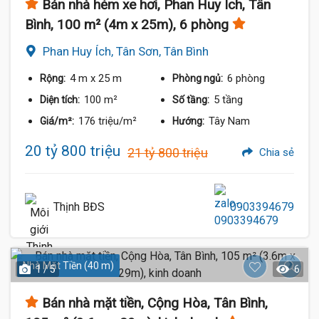
Bán nhà hẻm xe hơi, Phan Huy Ích, Tân
Bình, 100 m² (4m x 25m), 6 phòng
Phan Huy Ích, Tân Sơn, Tân Bình
4 m
x 25 m
6 phòng
Rộng:
Phòng ngủ:
100 m²
5 tầng
Diện tích:
Số tầng:
176 triệu/m²
Tây Nam
Giá/m²:
Hướng:
20 tỷ 800 triệu
21 tỷ 800 triệu
Chia sẻ
Thịnh BĐS
0903394679
Nhà Mặt Tiền (40 m)
1 / 5
6
Bán nhà mặt tiền, Cộng Hòa, Tân Bình,