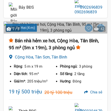
Bảy BĐS
0902696839
Hẻm Xe Hơi (4 m)
1 / 3
12
Bán nhà hẻm xe hơi, Cộng Hòa, Tân Bình,
95 m² (5m x 19m), 3 phòng ngủ
Cộng Hòa, Tân Sơn, Tân Bình
5 m
x 19 m
3 phòng
Rộng:
Phòng ngủ:
95 m²
2 tầng
Diện tích:
Số tầng:
205 triệu/m²
Đông
Giá/m²:
Hướng:
19 tỷ 500 triệu
20 tỷ 100 triệu
Chia sẻ