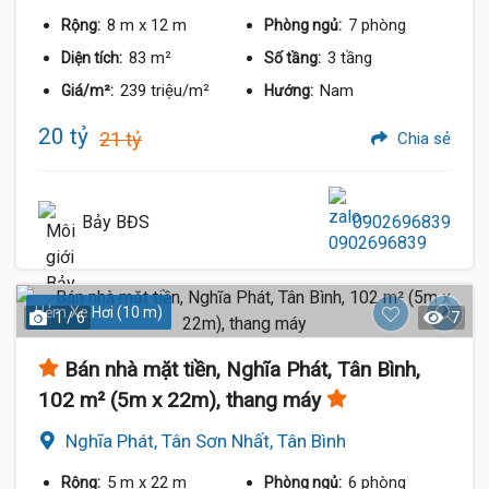
8 m
x 12 m
7 phòng
Rộng:
Phòng ngủ:
83 m²
3 tầng
Diện tích:
Số tầng:
239 triệu/m²
Nam
Giá/m²:
Hướng:
20 tỷ
21 tỷ
Chia sẻ
Bảy BĐS
0902696839
Hẻm Xe Hơi (10 m)
1 / 6
7
Bán nhà mặt tiền, Nghĩa Phát, Tân Bình,
102 m² (5m x 22m), thang máy
Nghĩa Phát, Tân Sơn Nhất, Tân Bình
5 m
x 22 m
6 phòng
Rộng:
Phòng ngủ: