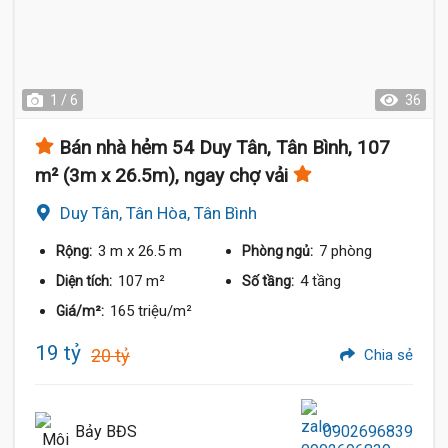
1 / 6
36
Bán nhà hẻm 54 Duy Tân, Tân Bình, 107
m² (3m x 26.5m), ngay chợ vải
Duy Tân, Tân Hòa, Tân Bình
3 m
x 26.5 m
7 phòng
Rộng:
Phòng ngủ:
107 m²
4 tầng
Diện tích:
Số tầng:
165 triệu/m²
Giá/m²:
19 tỷ
20 tỷ
Chia sẻ
Bảy BĐS
0902696839