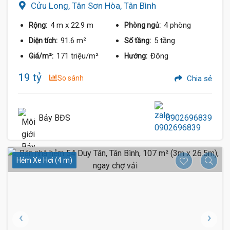
Cửu Long, Tân Sơn Hòa, Tân Bình
4 m
x 22.9 m
4 phòng
Rộng:
Phòng ngủ:
91.6 m²
5 tầng
Diện tích:
Số tầng:
171 triệu/m²
Đông
Giá/m²:
Hướng:
19 tỷ
So sánh
Chia sẻ
Bảy BĐS
0902696839
Hẻm Xe Hơi (4 m)