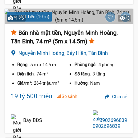
Nhà Mặt Tiền (10 m)
1 / 6
3
Bán nhà mặt tiền, Nguyễn Minh Hoàng,
Tân Bình, 74 m² (5m x 14.5m)
Nguyễn Minh Hoàng, Bảy Hiền, Tân Bình
5 m
x 14.5 m
4 phòng
Rộng:
Phòng ngủ:
74 m²
3 tầng
Diện tích:
Số tầng:
264 triệu/m²
Nam
Giá/m²:
Hướng:
19 tỷ 500 triệu
So sánh
Chia sẻ
Bảy BĐS
0902696839