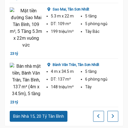
Tỷ
Sao Mai,
Tân Sơn Nhất
5.3 m
x 22 m
5 tầng
DT:
109 m²
5 phòng
ngủ
199 triệu/m²
Tây Bắc
23 tỷ 
23 tỷ
Bành Văn Trân,
Tân Sơn Nhất
4 m
x 34.5 m
5 tầng
DT:
137 m²
6 phòng
ngủ
148 triệu/m²
Tây
24 tỷ
23 tỷ
Bán Nhà 15, 20 Tỷ Tân Bình