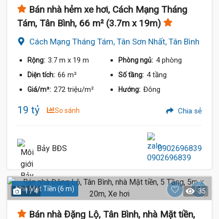
Bán nhà hẻm xe hơi, Cách Mạng Tháng
Tám, Tân Bình, 66 m² (3.7m x 19m)
Cách Mạng Tháng Tám, Tân Sơn Nhất, Tân Bình
3.7 m
x 19 m
4 phòng
Rộng:
Phòng ngủ:
66 m²
4 tầng
Diện tích:
Số tầng:
272 triệu/m²
Đông
Giá/m²:
Hướng:
19 tỷ
So sánh
Chia sẻ
Bảy BĐS
0902696839
Nhà Mặt Tiền (6 m)
1 / 4
35
Bán nhà Đặng Lộ, Tân Bình, nhà Mặt tiền,