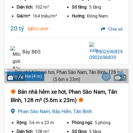
102 m²
5 tầng
Diện tích:
Số tầng:
164 triệu/m²
Đông Nam
Giá/m²:
Hướng:
20 tỷ
So sánh
Chia sẻ
Bảy BĐS
0902696839
Hẻm Xe Hơi (4 m)
1 / 6
7
Bán nhà hẻm xe hơi, Phan Sào Nam, Tân
Bình, 128 m² (5.6m x 23m)
Phan Sào Nam, Bảy Hiền, Tân Bình
5.6 m
x 23 m
5 phòng
Rộng:
Phòng ngủ:
128 m²
5 tầng
Diện tích:
Số tầng: