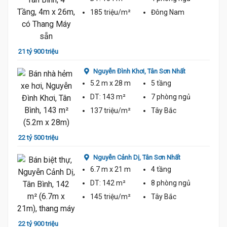
185 triệu/m²
Đông Nam
20 tỷ 
21 tỷ 900 triệu
Nguyễn Đình Khơi,
Tân Sơn Nhất
5.2 m
x 28 m
5 tầng
DT:
143 m²
7 phòng
ngủ
137 triệu/m²
Tây Bắc
23 tỷ 
22 tỷ 500 triệu
Nguyễn Cảnh Dị,
Tân Sơn Nhất
6.7 m
x 21 m
4 tầng
DT:
142 m²
8 phòng
ngủ
145 triệu/m²
Tây Bắc
20 tỷ 
22 tỷ 900 triệu