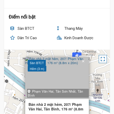
Điểm nổi bật
Sàn BTCT
Thang Máy
Dân Trí Cao
Kinh Doanh Được
20.3 Tỷ
×
Sàn BTCT
Hẻm (3 m)
Phạm Văn Hai, Tân Sơn Nhất, Tân
Bình
Bán nhà 2 mặt hẻm, 207/ Phạm
Văn Hai, Tân Bình, 176 m² (8.8m
x 20m)