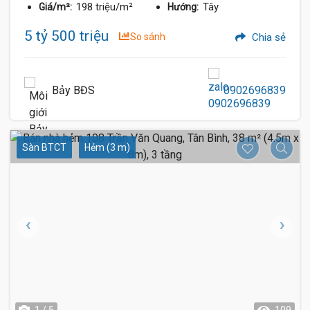
198 triệu/m²
Tây
Giá/m²:
Hướng:
5 tỷ 500 triệu
So sánh
Chia sẻ
Bảy BĐS
0902696839
Sàn BTCT
Hẻm (3 m)