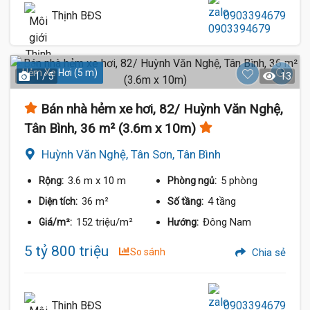
Thịnh BĐS
0903394679
Hẻm Xe Hơi (5 m)
1 / 5
13
Bán nhà hẻm xe hơi, 82/ Huỳnh Văn Nghệ,
Tân Bình, 36 m² (3.6m x 10m)
Huỳnh Văn Nghệ, Tân Sơn, Tân Bình
3.6 m
x 10 m
5 phòng
Rộng:
Phòng ngủ:
36 m²
4 tầng
Diện tích:
Số tầng:
152 triệu/m²
Đông Nam
Giá/m²:
Hướng:
5 tỷ 800 triệu
So sánh
Chia sẻ
Thịnh BĐS
0903394679