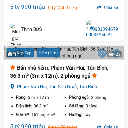
5 tỷ 990 triệu
6 tỷ 250 triệu
Chia sẻ
Thịnh BĐS
0903394679
Nhà Mới Đẹp
Hẻm (3 m)
1 / 7
23
Bán nhà hẻm, Phạm Văn Hai, Tân Bình,
36.3 m² (3m x 12m), 2 phòng ngủ
Phạm Văn Hai, Tân Sơn Nhất, Tân Bình
3 m
x 12 m
2 phòng
Rộng:
Phòng ngủ:
36.3 m²
3 tầng
Diện tích:
Số tầng:
151 triệu/m²
Tây
Giá/m²:
Hướng:
5 tỷ 990 triệu
6 tỷ 150 triệu
Chia sẻ