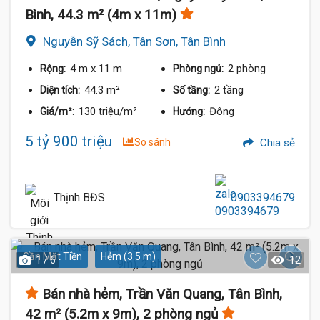
Bình, 44.3 m² (4m x 11m)
Nguyễn Sỹ Sách, Tân Sơn, Tân Bình
4 m
x 11 m
2 phòng
Rộng:
Phòng ngủ:
44.3 m²
2 tầng
Diện tích:
Số tầng:
130 triệu/m²
Đông
Giá/m²:
Hướng:
5 tỷ 900 triệu
So sánh
Chia sẻ
Thịnh BĐS
0903394679
Gần Mặt Tiền
Hẻm (3.5 m)
1 / 6
12
Bán nhà hẻm, Trần Văn Quang, Tân Bình,
42 m² (5.2m x 9m), 2 phòng ngủ