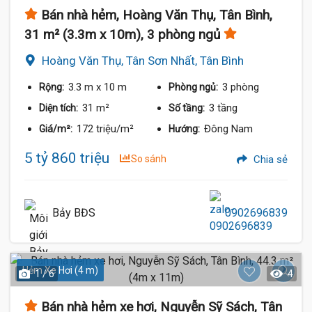
Bán nhà hẻm, Hoàng Văn Thụ, Tân Bình,
31 m² (3.3m x 10m), 3 phòng ngủ
Hoàng Văn Thụ, Tân Sơn Nhất, Tân Bình
3.3 m
x 10 m
3 phòng
Rộng:
Phòng ngủ:
31 m²
3 tầng
Diện tích:
Số tầng:
172 triệu/m²
Đông Nam
Giá/m²:
Hướng:
5 tỷ 860 triệu
So sánh
Chia sẻ
Bảy BĐS
0902696839
Hẻm Xe Hơi (4 m)
1 / 6
4
Bán nhà hẻm xe hơi, Nguyễn Sỹ Sách, Tân