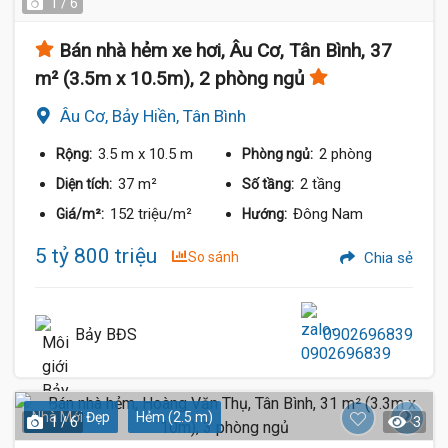
1 / 6
Bán nhà hẻm xe hơi, Âu Cơ, Tân Bình, 37
m² (3.5m x 10.5m), 2 phòng ngủ
Âu Cơ, Bảy Hiền, Tân Bình
3.5 m
x 10.5 m
2 phòng
Rộng:
Phòng ngủ:
37 m²
2 tầng
Diện tích:
Số tầng:
152 triệu/m²
Đông Nam
Giá/m²:
Hướng:
5 tỷ 800 triệu
So sánh
Chia sẻ
Bảy BĐS
0902696839
Nhà Mới Đẹp
Hẻm (2.5 m)
1 / 6
3