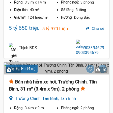
3.3 m
x 14 m
3 phòng
Rộng:
Phòng ngủ:
40 m²
3 tầng
Diện tích:
Số tầng:
124 triệu/m²
Đông Bắc
Giá/m²:
Hướng:
5 tỷ 650 triệu
5 tỷ 970 triệu
Chia sẻ
Thịnh BĐS
0903394679
Hẻm Xe Hơi (4 m)
1 / 4
10
Bán nhà hẻm xe hơi, Trường Chinh, Tân
Bình, 31 m² (3.4m x 9m), 2 phòng
Trường Chinh, Tân Bình, Tân Bình
3.4 m
x 9 m
2 phòng
Rộng:
Phòng ngủ: