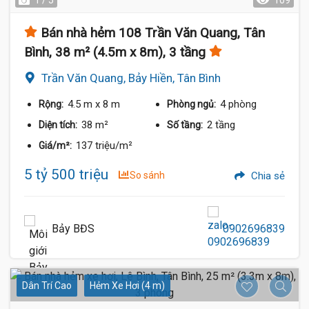
1 / 5
109
Bán nhà hẻm 108 Trần Văn Quang, Tân
Bình, 38 m² (4.5m x 8m), 3 tầng
Trần Văn Quang, Bảy Hiền, Tân Bình
4.5 m
x 8 m
4 phòng
Rộng:
Phòng ngủ:
38 m²
2 tầng
Diện tích:
Số tầng:
137 triệu/m²
Giá/m²:
5 tỷ 500 triệu
So sánh
Chia sẻ
Bảy BĐS
0902696839
Dân Trí Cao
Hẻm Xe Hơi (4 m)