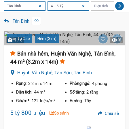
Tân Bình
4 – 5 Tỷ
Diện tích
Tân Bình
99
Dân Trí Cao
Hẻm (3 m)
1 / 6
6
Bán nhà hẻm, Huỳnh Văn Nghệ, Tân Bình,
44 m² (3.2m x 14m)
Huỳnh Văn Nghệ, Tân Sơn, Tân Bình
3.2 m
x 14 m
4 phòng
Rộng:
Phòng ngủ:
44 m²
2 tầng
Diện tích:
Số tầng:
122 triệu/m²
Tây
Giá/m²:
Hướng:
5 tỷ 800 triệu
So sánh
Chia sẻ