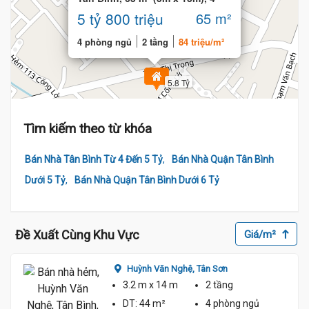
phòng ngủ
5 tỷ 800 triệu
65 m²
4 phòng ngủ
2 tầng
84 triệu/m²
5.8 Tỷ
Tìm kiếm theo từ khóa
,
Bán Nhà Tân Bình Từ 4 Đến 5 Tỷ
Bán Nhà Quận Tân Bình
,
Dưới 5 Tỷ
Bán Nhà Quận Tân Bình Dưới 6 Tỷ
Đề Xuất Cùng Khu Vực
Giá/m²
Huỳnh Văn Nghệ,
Tân Sơn
3.2 m
x 14 m
2 tầng
DT:
44 m²
4 phòng
ngủ