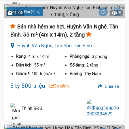
Hẻm Xe Hơi (4 m)
1 / 4
5
Bán nhà hẻm xe hơi, Huỳnh Văn Nghệ, Tân
Bình, 55 m² (4m x 14m), 2 tầng
Huỳnh Văn Nghệ, Tân Sơn, Tân Bình
4 m
x 14 m
3 phòng
Rộng:
Phòng ngủ:
55 m²
2 tầng
Diện tích:
Số tầng:
100 triệu/m²
Tây Nam
Giá/m²:
Hướng:
5 tỷ 500 triệu
So sánh
Chia sẻ
Thịnh BĐS
0903394679