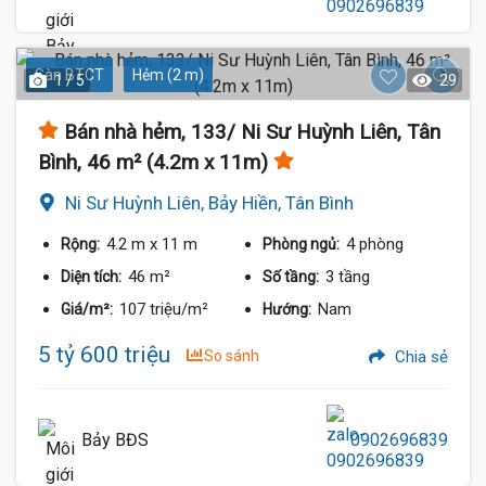
Sàn BTCT
Hẻm (2 m)
1 / 5
29
Bán nhà hẻm, 133/ Ni Sư Huỳnh Liên, Tân
Bình, 46 m² (4.2m x 11m)
Ni Sư Huỳnh Liên, Bảy Hiền, Tân Bình
4.2 m
x 11 m
4 phòng
Rộng:
Phòng ngủ:
46 m²
3 tầng
Diện tích:
Số tầng:
107 triệu/m²
Nam
Giá/m²:
Hướng:
5 tỷ 600 triệu
So sánh
Chia sẻ
Bảy BĐS
0902696839