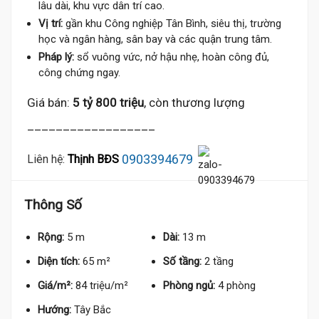
lâu dài, khu vực dân trí cao.
Vị trí:
gần khu Công nghiệp Tân Bình, siêu thị, trường
học và ngân hàng, sân bay và các quận trung tâm.
Pháp lý:
sổ vuông vức, nở hậu nhẹ, hoàn công đủ,
công chứng ngay.
Giá bán:
5 tỷ 800 triệu
, còn thương lượng
__________________
0903394679
Liên hệ:
Thịnh BĐS
Thông Số
Rộng:
5 m
Dài:
13 m
Diện tích:
65 m²
Số tầng:
2 tầng
Giá/m²:
84 triệu/m²
Phòng ngủ:
4 phòng
Hướng:
Tây Bắc