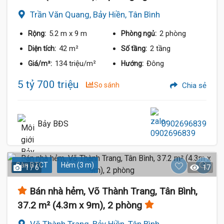
Trần Văn Quang, Bảy Hiền, Tân Bình
5.2 m
x 9 m
2 phòng
Rộng:
Phòng ngủ:
42 m²
2 tầng
Diện tích:
Số tầng:
134 triệu/m²
Đông
Giá/m²:
Hướng:
5 tỷ 700 triệu
So sánh
Chia sẻ
Bảy BĐS
0902696839
Sàn BTCT
Hẻm (3 m)
1 / 6
17
Bán nhà hẻm, Võ Thành Trang, Tân Bình,
37.2 m² (4.3m x 9m), 2 phòng