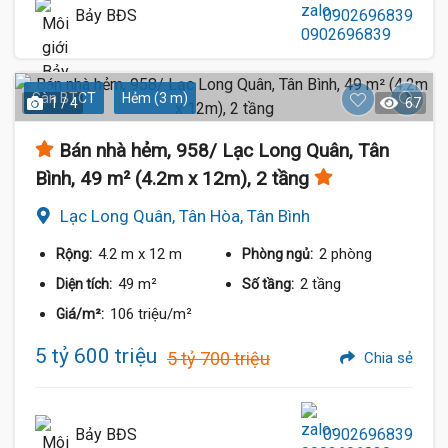
Bảy BĐS
0902696839
Sàn BTCT
Hẻm (3 m)
1 / 4
67
Bán nhà hẻm, 958/ Lạc Long Quân, Tân
Bình, 49 m² (4.2m x 12m), 2 tầng
Lạc Long Quân, Tân Hòa, Tân Bình
4.2 m
x 12 m
2 phòng
Rộng:
Phòng ngủ:
49 m²
2 tầng
Diện tích:
Số tầng:
106 triệu/m²
Giá/m²:
5 tỷ 600 triệu
5 tỷ 700 triệu
Chia sẻ
Bảy BĐS
0902696839