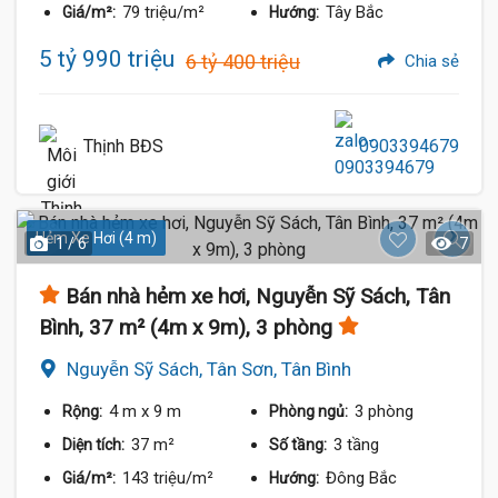
79 triệu/m²
Tây Bắc
Giá/m²:
Hướng:
5 tỷ 990 triệu
6 tỷ 400 triệu
Chia sẻ
Thịnh BĐS
0903394679
Hẻm Xe Hơi (4 m)
1 / 6
7
Bán nhà hẻm xe hơi, Nguyễn Sỹ Sách, Tân
Bình, 37 m² (4m x 9m), 3 phòng
Nguyễn Sỹ Sách, Tân Sơn, Tân Bình
4 m
x 9 m
3 phòng
Rộng:
Phòng ngủ:
37 m²
3 tầng
Diện tích:
Số tầng:
143 triệu/m²
Đông Bắc
Giá/m²:
Hướng: