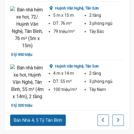
Huỳnh Văn Nghệ,
Tân Sơn
5 m
x 15 m
2 tầng
DT:
76 m²
3 phòng
ngủ
79 triệu/m²
Tây Bắc
6 tỷ 2
5 tỷ 990 triệu
Huỳnh Văn Nghệ,
Tân Sơn
4 m
x 14 m
2 tầng
DT:
55 m²
3 phòng
ngủ
100 triệu/m²
Tây Nam
6 tỷ 3
5 tỷ 500 triệu
Bán Nhà 4, 5 Tỷ Tân Bình