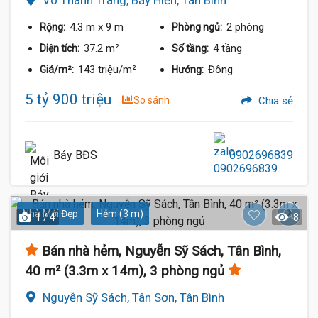
Võ Thành Trang, Bảy Hiền, Tân Bình
4.3 m
x 9 m
2 phòng
Rộng:
Phòng ngủ:
37.2 m²
4 tầng
Diện tích:
Số tầng:
143 triệu/m²
Đông
Giá/m²:
Hướng:
5 tỷ 900 triệu
So sánh
Chia sẻ
Bảy BĐS
0902696839
Nhà Mới Đẹp
Hẻm (3 m)
1 / 4
8
Bán nhà hẻm, Nguyễn Sỹ Sách, Tân Bình,
40 m² (3.3m x 14m), 3 phòng ngủ
Nguyễn Sỹ Sách, Tân Sơn, Tân Bình