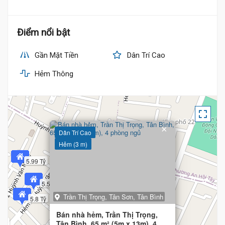
Điểm nổi bật
Gần Mặt Tiền
Dân Trí Cao
Hẻm Thông
×
Dân Trí Cao
Hẻm (3 m)
5.99 Tỷ
5.5 Tỷ
Trần Thị Trọng, Tân Sơn, Tân Bình
5.8 Tỷ
Bán nhà hẻm, Trần Thị Trọng,
 Tỷ
Tân Bình, 65 m² (5m x 13m), 4