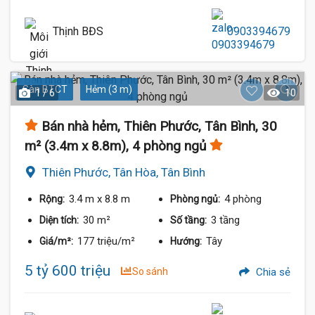
Thịnh BĐS
0903394679
Sàn BTCT
Hẻm (3 m)
1 / 6
10
Bán nhà hẻm, Thiên Phước, Tân Bình, 30
m² (3.4m x 8.8m), 4 phòng ngủ
Thiên Phước, Tân Hòa, Tân Bình
3.4 m
x 8.8 m
4 phòng
Rộng:
Phòng ngủ:
30 m²
3 tầng
Diện tích:
Số tầng:
177 triệu/m²
Tây
Giá/m²:
Hướng:
5 tỷ 600 triệu
So sánh
Chia sẻ