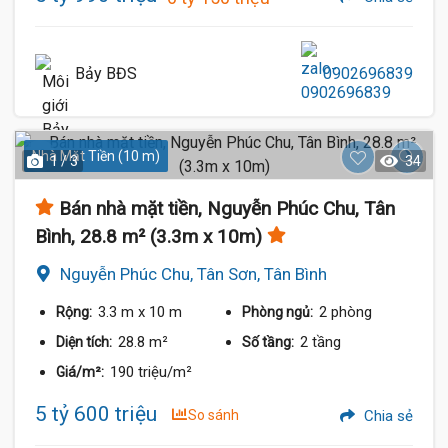
Bảy BĐS
0902696839
Nhà Mặt Tiền (10 m)
1 / 3
34
Bán nhà mặt tiền, Nguyễn Phúc Chu, Tân
Bình, 28.8 m² (3.3m x 10m)
Nguyễn Phúc Chu, Tân Sơn, Tân Bình
3.3 m
x 10 m
2 phòng
Rộng:
Phòng ngủ:
28.8 m²
2 tầng
Diện tích:
Số tầng:
190 triệu/m²
Giá/m²:
5 tỷ 600 triệu
So sánh
Chia sẻ