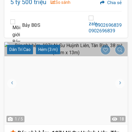
5 tỷ 500 triệu
So sánh
Chia sẻ
Bảy BĐS
0902696839
Dân Trí Cao
Hẻm (3 m)
1 / 5
18