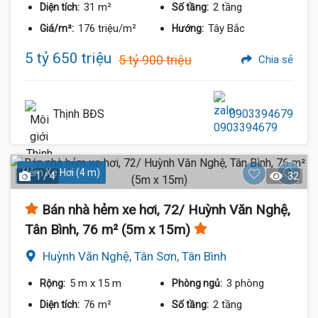
31 m²
2 tầng
Diện tích:
Số tầng:
176 triệu/m²
Tây Bắc
Giá/m²:
Hướng:
5 tỷ 650 triệu
5 tỷ 900 triệu
Chia sẻ
Thịnh BĐS
0903394679
Hẻm Xe Hơi (4 m)
1 / 4
32
Bán nhà hẻm xe hơi, 72/ Huỳnh Văn Nghệ,
Tân Bình, 76 m² (5m x 15m)
Huỳnh Văn Nghệ, Tân Sơn, Tân Bình
5 m
x 15 m
3 phòng
Rộng:
Phòng ngủ:
76 m²
2 tầng
Diện tích:
Số tầng: