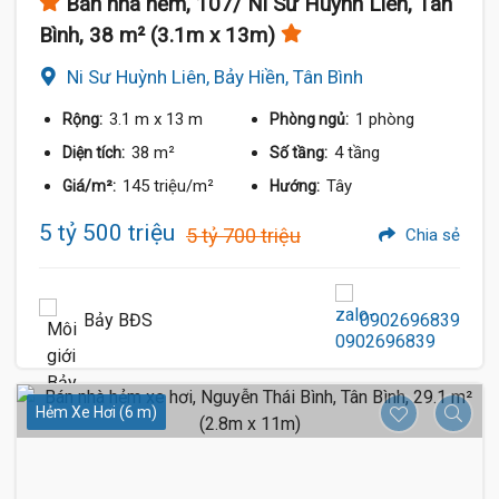
Bán nhà hẻm, 107/ Ni Sư Huỳnh Liên, Tân
Bình, 38 m² (3.1m x 13m)
Ni Sư Huỳnh Liên, Bảy Hiền, Tân Bình
3.1 m
x 13 m
1 phòng
Rộng:
Phòng ngủ:
38 m²
4 tầng
Diện tích:
Số tầng:
145 triệu/m²
Tây
Giá/m²:
Hướng:
5 tỷ 500 triệu
5 tỷ 700 triệu
Chia sẻ
Bảy BĐS
0902696839
Hẻm Xe Hơi (6 m)