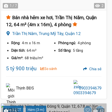
1 / 7
2
Bán nhà hẻm xe hơi, Trần Thị Năm, Quận
12, 64 m² (4m x 16m), 4 phòng
Trần Thị Năm, Trung Mỹ Tây, Quận 12
4 m
x 16 m
4 phòng
Rộng:
Phòng ngủ:
64 m²
5 tầng
Diện tích:
Số tầng:
68 triệu/m²
Giá/m²:
5 tỷ 900 triệu
So sánh
Chia sẻ
Thịnh BĐS
0903394679
Sàn BTCT
Hẻm (3 m)
1 / 6
12