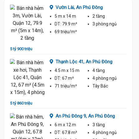
Vườn Lài,
An Phú Đông
5 m
x 14 m
2 tầng
ủ
DT:
79.9 m²
3 phòng
ngủ
69 triệu/m²
5 tỷ 900 triệu
5 tỷ 80
Thạnh Lộc 41,
An Phú Đông
4.5 m
x 15 m
4 tầng
ủ
DT:
67 m²
4 phòng
ngủ
71 triệu/m²
Tây Bắc
5 tỷ 860 triệu
5 tỷ 78
An Phú Đông 9,
An Phú Đông
6 m
x 12 m
3 tầng
ủ
DT:
67.8 m²
4 phòng
ngủ