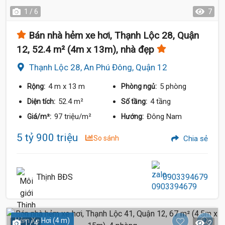
1 / 6
7
Bán nhà hẻm xe hơi, Thạnh Lộc 28, Quận
12, 52.4 m² (4m x 13m), nhà đẹp
Thạnh Lộc 28, An Phú Đông, Quận 12
4 m
x 13 m
5 phòng
Rộng:
Phòng ngủ:
52.4 m²
4 tầng
Diện tích:
Số tầng:
97 triệu/m²
Đông Nam
Giá/m²:
Hướng:
5 tỷ 900 triệu
So sánh
Chia sẻ
Thịnh BĐS
0903394679
Hẻm Xe Hơi (4 m)
1 / 4
2