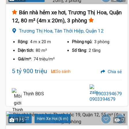
Bán nhà hẻm xe hơi, Trương Thị Hoa, Quận
12, 80 m² (4m x 20m), 3 phòng
Trương Thị Hoa, Tân Thới Hiệp, Quận 12
5.86 Tỷ
4 m
x 20 m
3 phòng
Rộng:
Phòng ngủ:
80 m²
2 tầng
Diện tích:
Số tầng:
74 triệu/m²
Giá/m²:
5 tỷ 900 triệu
So sánh
Chia sẻ
Thịnh BĐS
0903394679
Sàn BTCT
Hẻm Xe Hơi (6 m)
1 / 5
7