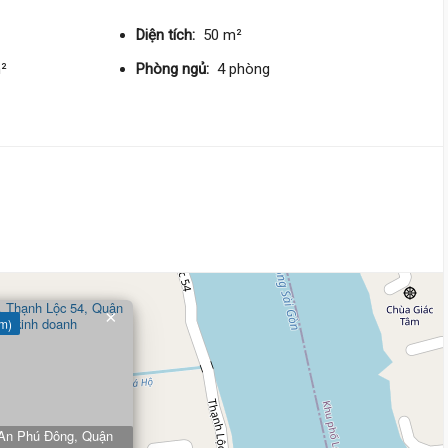
66 triệu/m²
Diện tích:
50 m²
7 tỷ
m²
Phòng ngủ:
4 phòng
Thạnh Lộc 22,
An Phú Đông
4 m
x 15 m
2 tầng
DT:
59 m²
2 phòng
ng
72 triệu/m²
Tây Nam
4 tỷ 730 triệu
Thạnh Lộc 16,
An Phú Đông
4 m
x 14 m
5 tầng
×
 m)
DT:
57 m²
4 phòng
ng
98 triệu/m²
Đông Bắc
7 tỷ 180 triệu
 An Phú Đông, Quận