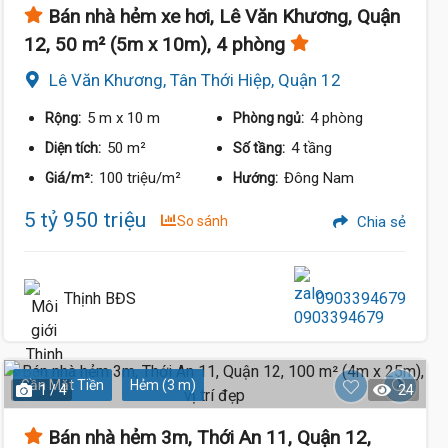
Bán nhà hẻm xe hơi, Lê Văn Khương, Quận
12, 50 m² (5m x 10m), 4 phòng
Lê Văn Khương, Tân Thới Hiệp, Quận 12
5 m
x 10 m
4 phòng
Rộng:
Phòng ngủ:
50 m²
4 tầng
Diện tích:
Số tầng:
100 triệu/m²
Đông Nam
Giá/m²:
Hướng:
5 tỷ 950 triệu
So sánh
Chia sẻ
Thịnh BĐS
0903394679
Gần Mặt Tiền
Hẻm (3 m)
1 / 4
24
Bán nhà hẻm 3m, Thới An 11, Quận 12,