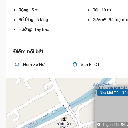
Rộng:
5 m
Dài:
10 m
Số tầng:
5 tầng
Giá/m²:
94 triệu/
Hướng:
Tây Bắc
Điểm nổi bật
Hẻm Xe Hơi
Sàn BTCT
Nhà Mặt Tiền (10
Thạnh Lộc 54,