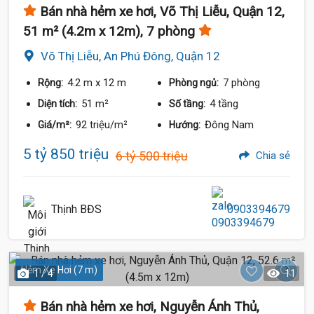
Bán nhà hẻm xe hơi, Võ Thị Liễu, Quận 12,
51 m² (4.2m x 12m), 7 phòng
Võ Thị Liễu, An Phú Đông, Quận 12
4.2 m
x 12 m
7 phòng
Rộng:
Phòng ngủ:
51 m²
4 tầng
Diện tích:
Số tầng:
92 triệu/m²
Đông Nam
Giá/m²:
Hướng:
5 tỷ 850 triệu
6 tỷ 500 triệu
Chia sẻ
Thịnh BĐS
0903394679
Hẻm Xe Hơi (7 m)
1 / 4
11
Bán nhà hẻm xe hơi, Nguyễn Ánh Thủ,