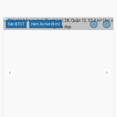
Sàn BTCT
Hẻm Xe Hơi (8 m)