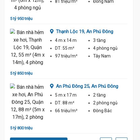
81 triệu/m²
Đông Nam
5 tỷ 950 triệu
5 tỷ 60
Thạnh Lộc 19,
An Phú Đông
4 m
x 14 m
3 tầng
ủ
DT:
55 m²
4 phòng
ngủ
97 triệu/m²
Tây Nam
5 tỷ 850 triệu
5 tỷ 60
An Phú Đông 25,
An Phú Đông
5 m
x 17 m
2 tầng
ủ
DT:
88 m²
2 phòng
ngủ
66 triệu/m²
Đông Bắc
5 tỷ 800 triệu
5 tỷ 55