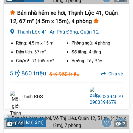
Bán nhà hẻm xe hơi, Thạnh Lộc 41, Quận
12, 67 m² (4.5m x 15m), 4 phòng
Thạnh Lộc 41, An Phú Đông, Quận 12
4.5 m
x 15 m
4 phòng
Rộng:
Phòng ngủ:
67 m²
4 tầng
Diện tích:
Số tầng:
71 triệu/m²
Tây Bắc
Giá/m²:
Hướng:
5 tỷ 860 triệu
5 tỷ 950 triệu
Chia sẻ
Thịnh BĐS
0903394679
Hẻm Xe Hơi (12 m)
1 / 4
2