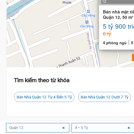
12
Bán nhà mặt ti
Quận 12, 50 m²
doanh
5 tỷ 900 tr
6 tỷ
4 phòng ngủ
5
Tìm kiếm theo từ khóa
Bán Nhà Quận 12 Từ 4 Đến 5 Tỷ
Bán Nhà Quận 12 Dưới 7 Tỷ
Quận 12
4 – 5 Tỷ