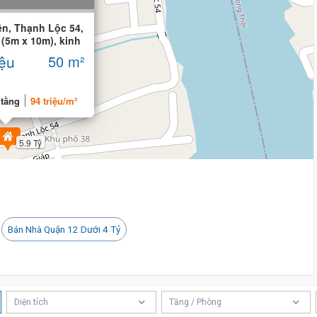
ền, Thạnh Lộc 54,
 (5m x 10m), kinh
iệu
50 m²
 tầng
94 triệu/m²
5.9 Tỷ
Bán Nhà Quận 12 Dưới 4 Tỷ
Diện tích
Tầng / Phòng