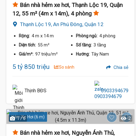
Bán nhà hẻm xe hơi, Thạnh Lộc 19, Quận
12, 55 m² (4m x 14m), 4 phòng
Thạnh Lộc 19, An Phú Đông, Quận 12
4 m
x 14 m
4 phòng
Rộng:
Phòng ngủ:
55 m²
3 tầng
Diện tích:
Số tầng:
97 triệu/m²
Tây Nam
Giá/m²:
Hướng:
5 tỷ 850 triệu
So sánh
Chia sẻ
Thịnh BĐS
0903394679
Hẻm Xe Hơi (6 m)
1 / 6
2
Bán nhà hẻm xe hơi, Nguyễn Ánh Thủ,