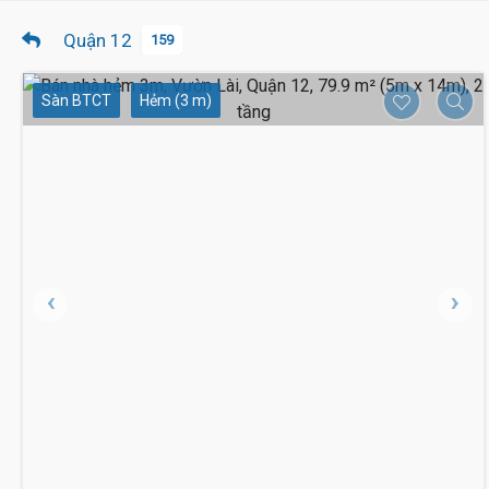
Quận 12
159
Sàn BTCT
Hẻm (3 m)