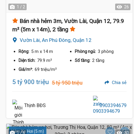
1 / 2
26
Bán nhà hẻm 3m, Vườn Lài, Quận 12, 79.9
m² (5m x 14m), 2 tầng
Vườn Lài, An Phú Đông, Quận 12
5 m
x 14 m
3 phòng
Rộng:
Phòng ngủ:
79.9 m²
2 tầng
Diện tích:
Số tầng:
69 triệu/m²
Giá/m²:
5 tỷ 900 triệu
5 tỷ 950 triệu
Chia sẻ
Thịnh BĐS
0903394679
Hẻm Xe Hơi (5 m)
1 / 6
30