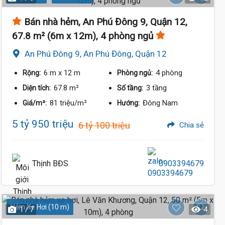
Bán nhà hẻm, An Phú Đông 9, Quận 12,
67.8 m² (6m x 12m), 4 phòng ngủ
An Phú Đông 9, An Phú Đông, Quận 12
6 m
x 12 m
4 phòng
Rộng:
Phòng ngủ:
67.8 m²
3 tầng
Diện tích:
Số tầng:
81 triệu/m²
Đông Nam
Giá/m²:
Hướng:
5 tỷ 950 triệu
6 tỷ 100 triệu
Chia sẻ
Thịnh BĐS
0903394679
Hẻm Xe Hơi (10 m)
1 / 7
4