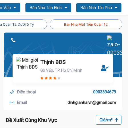
Gò Vấp
Bán Nhà Tân Bình
Bán Nhà Tân Phú
à Quận 12 Dưới 6 Tỷ
Bán Nhà Mặt Tiền Quận 12
Thịnh BĐS
Gò Vấp, TP. Hồ Chí Minh
Điện thoại
0903394679
Email
dinhgianha.vn@gmail.com
Đề Xuất Cùng Khu Vực
Giá/m²