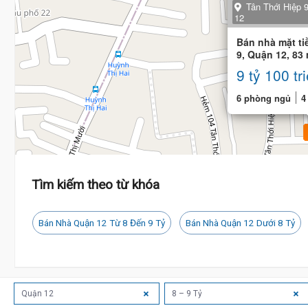
Tân Thới Hiệp 
12
Bán nhà mặt ti
9, Quận 12, 83 
phòng
9 tỷ 100 tr
6 phòng ngủ
4
Tìm kiếm theo từ khóa
Bán Nhà Quận 12 Từ 8 Đến 9 Tỷ
Bán Nhà Quận 12 Dưới 8 Tỷ
Quận 12
8 – 9 Tỷ