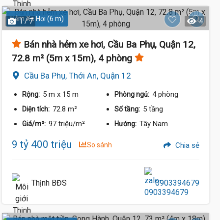
Hẻm Xe Hơi (6 m)
1 / 7
4
Bán nhà hẻm xe hơi, Cầu Ba Phụ, Quận 12,
72.8 m² (5m x 15m), 4 phòng
Cầu Ba Phụ, Thới An, Quận 12
5 m
x 15 m
4 phòng
Rộng:
Phòng ngủ:
72.8 m²
5 tầng
Diện tích:
Số tầng:
97 triệu/m²
Tây Nam
Giá/m²:
Hướng:
9 tỷ 400 triệu
So sánh
Chia sẻ
Thịnh BĐS
0903394679