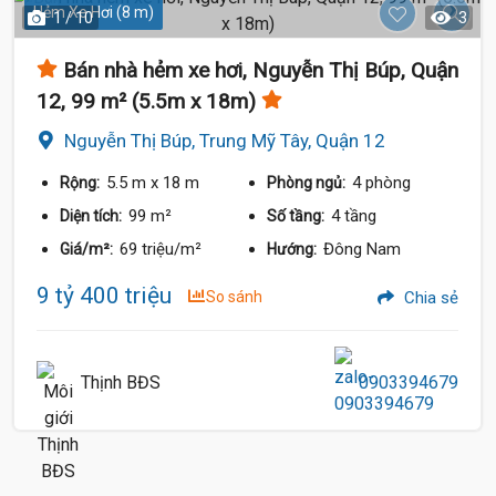
Hẻm Xe Hơi (8 m)
1 / 10
3
Bán nhà hẻm xe hơi, Nguyễn Thị Búp, Quận
12, 99 m² (5.5m x 18m)
Nguyễn Thị Búp, Trung Mỹ Tây, Quận 12
5.5 m
x 18 m
4 phòng
Rộng:
Phòng ngủ:
99 m²
4 tầng
Diện tích:
Số tầng:
69 triệu/m²
Đông Nam
Giá/m²:
Hướng:
9 tỷ 400 triệu
So sánh
Chia sẻ
Thịnh BĐS
0903394679