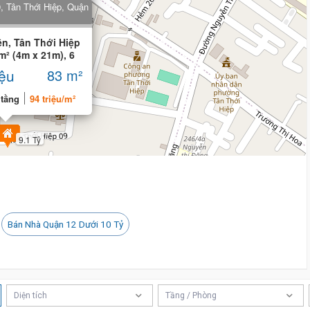
9, Tân Thới Hiệp, Quận
ền, Tân Thới Hiệp
m² (4m x 21m), 6
iệu
83 m²
 tầng
94 triệu/m²
9.1 Tỷ
Bán Nhà Quận 12 Dưới 10 Tỷ
Diện tích
Tầng / Phòng