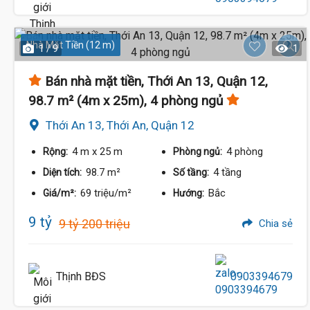
Nhà Mặt Tiền (12 m)
1 / 9
1
Bán nhà mặt tiền, Thới An 13, Quận 12,
98.7 m² (4m x 25m), 4 phòng ngủ
Thới An 13, Thới An, Quận 12
4 m
x 25 m
4 phòng
Rộng:
Phòng ngủ:
98.7 m²
4 tầng
Diện tích:
Số tầng:
69 triệu/m²
Bắc
Giá/m²:
Hướng:
9 tỷ
9 tỷ 200 triệu
Chia sẻ
Thịnh BĐS
0903394679