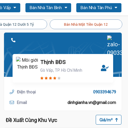
Gò Vấp
Bán Nhà Tân Bình
Bán Nhà Tân Phú
à Quận 12 Dưới 5 Tỷ
Bán Nhà Mặt Tiền Quận 12
Thịnh BĐS
Gò Vấp, TP. Hồ Chí Minh
Điện thoại
0903394679
Email
dinhgianha.vn@gmail.com
Đề Xuất Cùng Khu Vực
Giá/m²