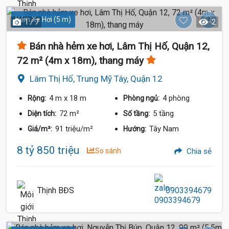
Hẻm Xe Hơi (5 m)
1 / 7
2
Bán nhà hẻm xe hơi, Lâm Thị Hố, Quận 12,
72 m² (4m x 18m), thang máy
Lâm Thị Hố, Trung Mỹ Tây, Quận 12
4 m
x 18 m
4 phòng
Rộng:
Phòng ngủ:
72 m²
5 tầng
Diện tích:
Số tầng:
91 triệu/m²
Tây Nam
Giá/m²:
Hướng:
8 tỷ 850 triệu
So sánh
Chia sẻ
Thịnh BĐS
0903394679