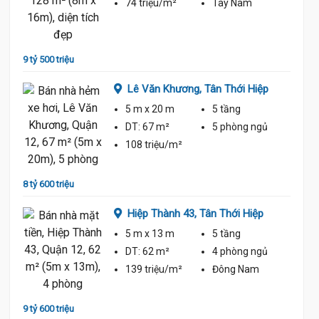
74 triệu/m²
Tây Nam
8 tỷ 50
9 tỷ 500 triệu
p
Lê Văn Khương,
Tân Thới Hiệp
5 m
x 20 m
5 tầng
ủ
DT:
67 m²
5 phòng
ngủ
108 triệu/m²
10 tỷ 2
8 tỷ 600 triệu
p
Hiệp Thành 43,
Tân Thới Hiệp
5 m
x 13 m
5 tầng
ủ
DT:
62 m²
4 phòng
ngủ
139 triệu/m²
Đông Nam
8 tỷ
9 tỷ 600 triệu