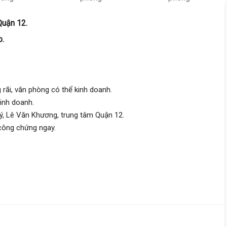
Hiệp Thành 44,
Tân Thới Hiệp
Quận 12.
3.3 m
x 27 m
3 tầng
p.
DT:
90.4 m²
3 phòng
ng
70 triệu/m²
Đông Nam
7 tỷ 200 triệu
 rãi, văn phòng có thể kinh doanh.
Quốc Lộ 1A,
Tân Thới Hiệp
kinh doanh.
Ký, Lê Văn Khương, trung tâm Quận 12.
6 m
x 20 m
4 tầng
 công chứng ngay.
DT:
120 m²
5 phòng
ng
65 triệu/m²
Đông Bắc
9 tỷ
Hiệp Thành 13,
Tân Thới Hiệp
4 m
x 16 m
2 tầng
DT:
64 m²
4 phòng
ng