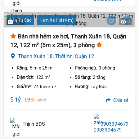
Dân Trí Cao
Hẻm Xe Hơi (4 m)
1 / 4
4
Bán nhà hẻm xe hơi, Thạnh Xuân 18, Quận
12, 122 m² (5m x 25m), 3 phòng
Thạnh Xuân 18, Thới An, Quận 12
5 m
x 25 m
3 phòng
Rộng:
Phòng ngủ:
122 m²
2 tầng
Diện tích:
Số tầng:
74 triệu/m²
Tây Bắc
Giá/m²:
Hướng:
9 tỷ
So sánh
Chia sẻ
Thịnh BĐS
0903394679