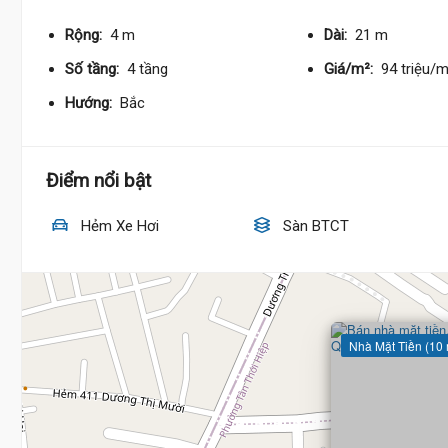
Rộng:
4 m
Dài:
21 m
Số tầng:
4 tầng
Giá/m²:
94 triệu/
Hướng:
Bắc
Điểm nổi bật
Hẻm Xe Hơi
Sàn BTCT
Nhà Mặt Tiền (10