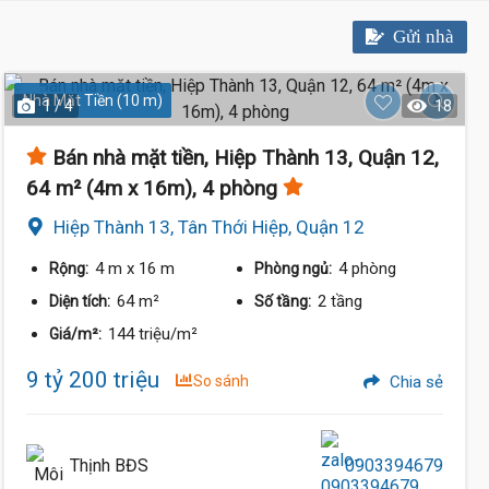
Gửi nhà
Nhà Mặt Tiền (10 m)
1 / 4
18
Bán nhà mặt tiền, Hiệp Thành 13, Quận 12,
64 m² (4m x 16m), 4 phòng
Hiệp Thành 13, Tân Thới Hiệp, Quận 12
4 m
x 16 m
4 phòng
Rộng:
Phòng ngủ:
64 m²
2 tầng
Diện tích:
Số tầng:
144 triệu/m²
Giá/m²:
9 tỷ 200 triệu
So sánh
Chia sẻ
Thịnh BĐS
0903394679