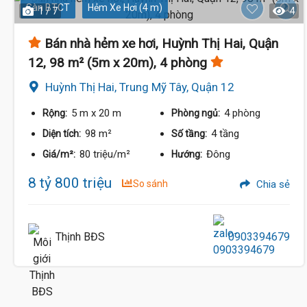
Sàn BTCT
Hẻm Xe Hơi (4 m)
1 / 7
4
Bán nhà hẻm xe hơi, Huỳnh Thị Hai, Quận
12, 98 m² (5m x 20m), 4 phòng
Huỳnh Thị Hai, Trung Mỹ Tây, Quận 12
5 m
x 20 m
4 phòng
Rộng:
Phòng ngủ:
98 m²
4 tầng
Diện tích:
Số tầng:
80 triệu/m²
Đông
Giá/m²:
Hướng:
8 tỷ 800 triệu
So sánh
Chia sẻ
Thịnh BĐS
0903394679