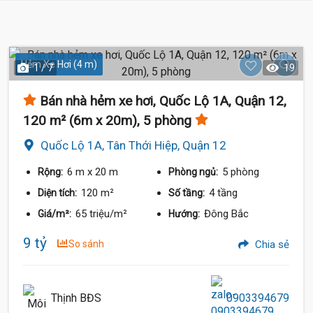
Hẻm Xe Hơi (4 m)
1 / 7
19
Bán nhà hẻm xe hơi, Quốc Lộ 1A, Quận 12,
120 m² (6m x 20m), 5 phòng
Quốc Lộ 1A, Tân Thới Hiệp, Quận 12
6 m
x 20 m
5 phòng
Rộng:
Phòng ngủ:
120 m²
4 tầng
Diện tích:
Số tầng:
65 triệu/m²
Đông Bắc
Giá/m²:
Hướng:
9 tỷ
So sánh
Chia sẻ
Thịnh BĐS
0903394679