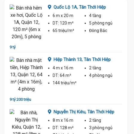
Quốc Lộ 1A,
Tân Thới Hiệp
6 m
x 20 m
4 tầng
ủ
DT:
120 m²
5 phòng
ngủ
65 triệu/m²
Đông Bắc
9 tỷ
8 tỷ 50
Hiệp Thành 13,
Tân Thới Hiệp
4 m
x 16 m
2 tầng
ủ
DT:
64 m²
4 phòng
ngủ
144 triệu/m²
9 tỷ 200 triệu
8 tỷ 50
Nguyễn Thị Kiêu,
Tân Thới Hiệp
8 m
x 16 m
2 tầng
ủ
DT:
128 m²
3 phòng
ngủ