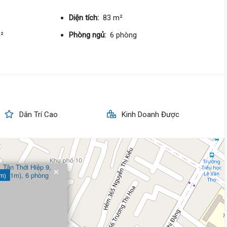
144 triệu/m²
Diện tích:
83 m²
9 tỷ 200 triệu
m²
Phòng ngủ:
6 phòng
Nguyễn Thị Kiêu,
Tân Thới Hiệ
8 m
x 16 m
2 tầng
DT:
128 m²
3 phòng
ng
74 triệu/m²
Tây Nam
Dân Trí Cao
Kinh Doanh Được
9 tỷ 500 triệu
Lê Văn Khương,
Tân Thới Hiệ
5 m
x 20 m
5 tầng
×
 m)
DT:
67 m²
5 phòng
ng
108 triệu/m²
8 tỷ 600 triệu