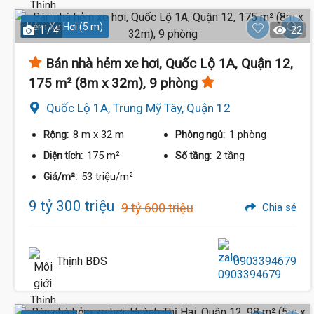
Hẻm Xe Hơi (5 m)
1 / 4
22
Bán nhà hẻm xe hơi, Quốc Lộ 1A, Quận 12,
175 m² (8m x 32m), 9 phòng
Quốc Lộ 1A, Trung Mỹ Tây, Quận 12
8 m
x 32 m
1 phòng
Rộng:
Phòng ngủ:
175 m²
2 tầng
Diện tích:
Số tầng:
53 triệu/m²
Giá/m²:
9 tỷ 300 triệu
9 tỷ 600 triệu
Chia sẻ
Thịnh BĐS
0903394679