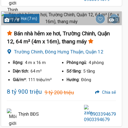
Hẻm Xe Hơi (7 m)
1 / 8
1
Bán nhà hẻm xe hơi, Trường Chinh, Quận
12, 64 m² (4m x 16m), thang máy
Trường Chinh, Đông Hưng Thuận, Quận 12
4 m
x 16 m
4 phòng
Rộng:
Phòng ngủ:
64 m²
5 tầng
Diện tích:
Số tầng:
111 triệu/m²
Đông
Giá/m²:
Hướng:
8 tỷ 900 triệu
9 tỷ 200 triệu
Chia sẻ
Thịnh BĐS
0903394679