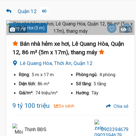
Quận 12
60
Hẻm Xe Hơi (5 m)
1 / 8
5
Bán nhà hẻm xe hơi, Lê Quang Hòa, Quận
12, 86 m² (5m x 17m), thang máy
Lê Quang Hòa, Thới An, Quận 12
5 m
x 17 m
4 phòng
Rộng:
Phòng ngủ:
86 m²
5 tầng
Diện tích:
Số tầng:
74 triệu/m²
Tây
Giá/m²:
Hướng:
9 tỷ 100 triệu
So sánh
Chia sẻ
Thịnh BĐS
0903394679