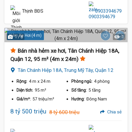
Thịnh BĐS
0903394679
Hẻm Xe Hơi (4 m)
1 / 8
1
Bán nhà hẻm xe hơi, Tân Chánh Hiệp 18A,
Quận 12, 95 m² (4m x 24m)
Tân Chánh Hiệp 18A, Trung Mỹ Tây, Quận 12
4 m
x 24 m
4 phòng
Rộng:
Phòng ngủ:
95 m²
5 tầng
Diện tích:
Số tầng:
57 triệu/m²
Đông Nam
Giá/m²:
Hướng:
8 tỷ 500 triệu
8 tỷ 600 triệu
Chia sẻ