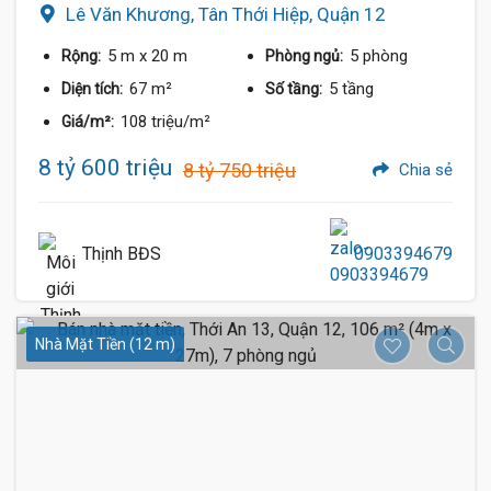
Lê Văn Khương, Tân Thới Hiệp, Quận 12
5 m
x 20 m
5 phòng
Rộng:
Phòng ngủ:
67 m²
5 tầng
Diện tích:
Số tầng:
108 triệu/m²
Giá/m²:
8 tỷ 600 triệu
8 tỷ 750 triệu
Chia sẻ
Thịnh BĐS
0903394679
Nhà Mặt Tiền (12 m)