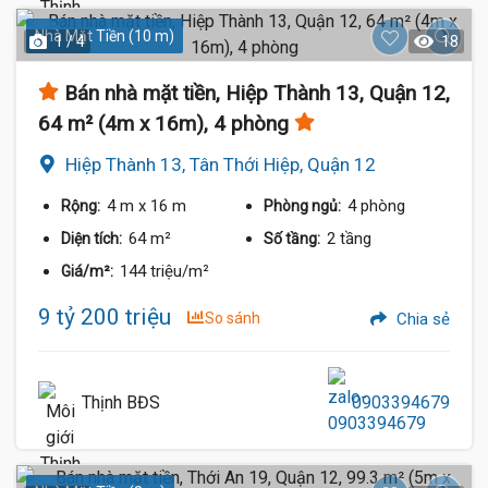
Nhà Mặt Tiền (10 m)
1 / 4
18
Bán nhà mặt tiền, Hiệp Thành 13, Quận 12,
64 m² (4m x 16m), 4 phòng
Hiệp Thành 13, Tân Thới Hiệp, Quận 12
4 m
x 16 m
4 phòng
Rộng:
Phòng ngủ:
64 m²
2 tầng
Diện tích:
Số tầng:
144 triệu/m²
Giá/m²:
9 tỷ 200 triệu
So sánh
Chia sẻ
Thịnh BĐS
0903394679