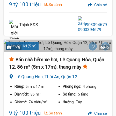
9 tỷ 100 triệu
So sánh
Chia sẻ
Thịnh BĐS
0903394679
Hẻm Xe Hơi (5 m)
1 / 8
5
Bán nhà hẻm xe hơi, Lê Quang Hòa, Quận
12, 86 m² (5m x 17m), thang máy
Lê Quang Hòa, Thới An, Quận 12
5 m
x 17 m
4 phòng
Rộng:
Phòng ngủ:
86 m²
5 tầng
Diện tích:
Số tầng:
74 triệu/m²
Tây
Giá/m²:
Hướng:
9 tỷ 100 triệu
So sánh
Chia sẻ