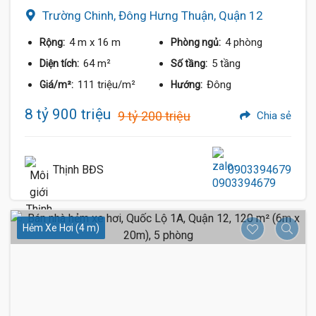
Trường Chinh, Đông Hưng Thuận, Quận 12
4 m
x 16 m
4 phòng
Rộng:
Phòng ngủ:
64 m²
5 tầng
Diện tích:
Số tầng:
111 triệu/m²
Đông
Giá/m²:
Hướng:
8 tỷ 900 triệu
9 tỷ 200 triệu
Chia sẻ
Thịnh BĐS
0903394679
Hẻm Xe Hơi (4 m)