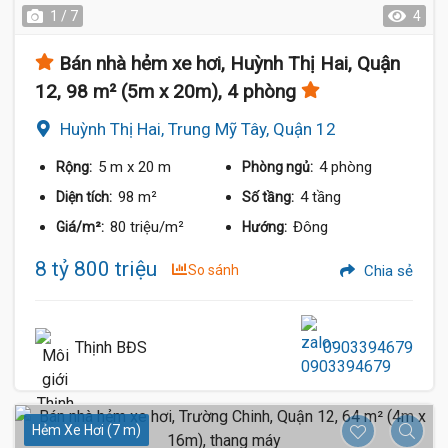
1 / 7
4
Bán nhà hẻm xe hơi, Huỳnh Thị Hai, Quận
12, 98 m² (5m x 20m), 4 phòng
Huỳnh Thị Hai, Trung Mỹ Tây, Quận 12
5 m
x 20 m
4 phòng
Rộng:
Phòng ngủ:
98 m²
4 tầng
Diện tích:
Số tầng:
80 triệu/m²
Đông
Giá/m²:
Hướng:
8 tỷ 800 triệu
So sánh
Chia sẻ
Thịnh BĐS
0903394679
Hẻm Xe Hơi (7 m)