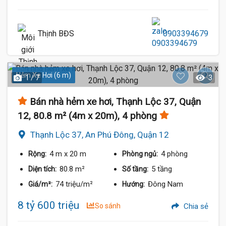
Thịnh BĐS
0903394679
Hẻm Xe Hơi (6 m)
1 / 7
3
Bán nhà hẻm xe hơi, Thạnh Lộc 37, Quận
12, 80.8 m² (4m x 20m), 4 phòng
Thạnh Lộc 37, An Phú Đông, Quận 12
4 m
x 20 m
4 phòng
Rộng:
Phòng ngủ:
80.8 m²
5 tầng
Diện tích:
Số tầng:
74 triệu/m²
Đông Nam
Giá/m²:
Hướng:
8 tỷ 600 triệu
So sánh
Chia sẻ