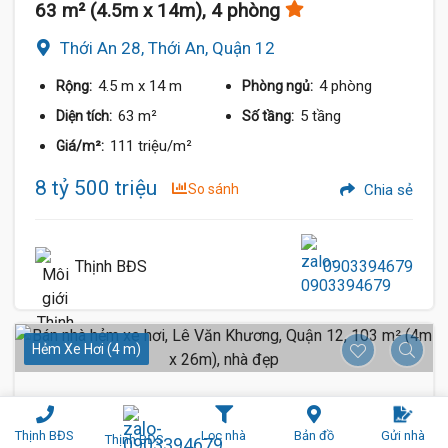
63 m² (4.5m x 14m), 4 phòng
Thới An 28, Thới An, Quận 12
4.5 m
x 14 m
4 phòng
Rộng:
Phòng ngủ:
63 m²
5 tầng
Diện tích:
Số tầng:
111 triệu/m²
Giá/m²:
8 tỷ 500 triệu
So sánh
Chia sẻ
Thịnh BĐS
0903394679
Hẻm Xe Hơi (4 m)
Thịnh BĐS
Lọc nhà
Bản đồ
Gửi nhà
Thịnh BĐS