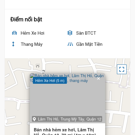
Điểm nổi bật
Hẻm Xe Hơi
Sàn BTCT
Thang Máy
Gần Mặt Tiền
×
Hẻm Xe Hơi (5 m)
Lâm Thị Hố, Trung Mỹ Tây, Quận 12
Bán nhà hẻm xe hơi, Lâm Thị