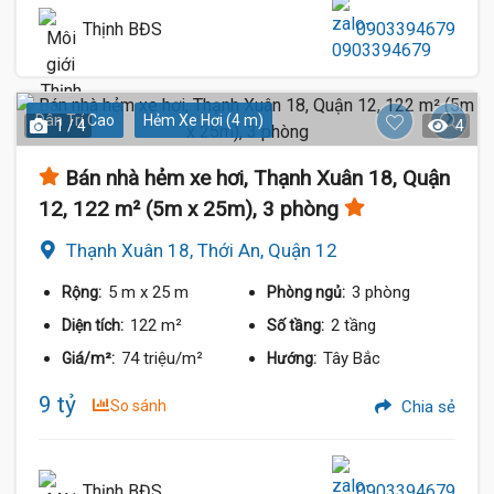
Thịnh BĐS
0903394679
Dân Trí Cao
Hẻm Xe Hơi (4 m)
1 / 4
4
Bán nhà hẻm xe hơi, Thạnh Xuân 18, Quận
12, 122 m² (5m x 25m), 3 phòng
Thạnh Xuân 18, Thới An, Quận 12
5 m
x 25 m
3 phòng
Rộng:
Phòng ngủ:
122 m²
2 tầng
Diện tích:
Số tầng:
74 triệu/m²
Tây Bắc
Giá/m²:
Hướng:
9 tỷ
So sánh
Chia sẻ
Thịnh BĐS
0903394679