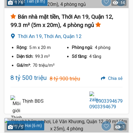
Nhà Mặt Tiền (8 m)
1 / 6
14
Bán nhà mặt tiền, Thới An 19, Quận 12,
99.3 m² (5m x 20m), 4 phòng ngủ
Thới An 19, Thới An, Quận 12
5 m
x 20 m
4 phòng
Rộng:
Phòng ngủ:
99.3 m²
4 tầng
Diện tích:
Số tầng:
70 triệu/m²
Giá/m²:
8 tỷ 500 triệu
8 tỷ 900 triệu
Chia sẻ
Thịnh BĐS
0903394679
Hẻm Xe Hơi (6 m)
1 / 5
1