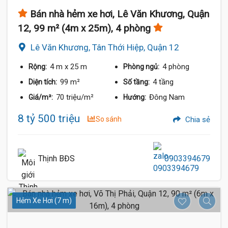
Bán nhà hẻm xe hơi, Lê Văn Khương, Quận
12, 99 m² (4m x 25m), 4 phòng
Lê Văn Khương, Tân Thới Hiệp, Quận 12
4 m
x 25 m
4 phòng
Rộng:
Phòng ngủ:
99 m²
4 tầng
Diện tích:
Số tầng:
70 triệu/m²
Đông Nam
Giá/m²:
Hướng:
8 tỷ 500 triệu
So sánh
Chia sẻ
Thịnh BĐS
0903394679
Hẻm Xe Hơi (7 m)