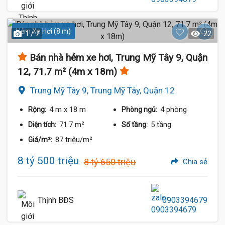
Hẻm Xe Hơi (8 m)
1 / 7
22
Bán nhà hẻm xe hơi, Trung Mỹ Tây 9, Quận
12, 71.7 m² (4m x 18m)
Trung Mỹ Tây 9, Trung Mỹ Tây, Quận 12
4 m
x 18 m
4 phòng
Rộng:
Phòng ngủ:
71.7 m²
5 tầng
Diện tích:
Số tầng:
87 triệu/m²
Giá/m²:
8 tỷ 500 triệu
8 tỷ 650 triệu
Chia sẻ
Thịnh BĐS
0903394679