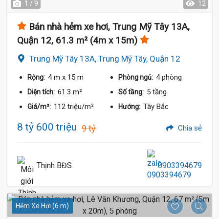
1 / 9
12
Bán nhà hẻm xe hơi, Trung Mỹ Tây 13A,
Quận 12, 61.3 m² (4m x 15m)
Trung Mỹ Tây 13A, Trung Mỹ Tây, Quận 12
4 m
x 15 m
4 phòng
Rộng:
Phòng ngủ:
61.3 m²
5 tầng
Diện tích:
Số tầng:
112 triệu/m²
Tây Bắc
Giá/m²:
Hướng:
8 tỷ 600 triệu
9 tỷ
Chia sẻ
Thịnh BĐS
0903394679
Hẻm Xe Hơi (6 m)