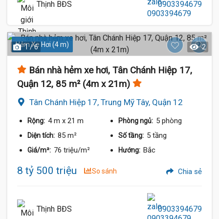
Thịnh BĐS
0903394679
Hẻm Xe Hơi (4 m)
1 / 6
2
Bán nhà hẻm xe hơi, Tân Chánh Hiệp 17,
Quận 12, 85 m² (4m x 21m)
Tân Chánh Hiệp 17, Trung Mỹ Tây, Quận 12
4 m
x 21 m
5 phòng
Rộng:
Phòng ngủ:
85 m²
5 tầng
Diện tích:
Số tầng:
76 triệu/m²
Bắc
Giá/m²:
Hướng:
8 tỷ 500 triệu
So sánh
Chia sẻ
Thịnh BĐS
0903394679