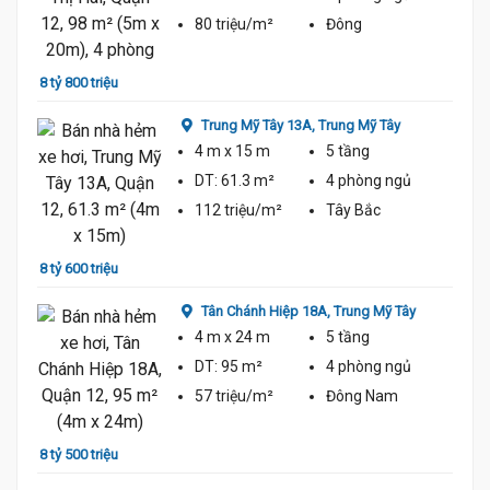
80 triệu/m²
Đông
8 tỷ 800 triệu
9 tỷ 3
Trung Mỹ Tây 13A,
Trung Mỹ Tây
4 m
x 15 m
5 tầng
DT:
61.3 m²
4 phòng
ngủ
112 triệu/m²
Tây Bắc
8 tỷ 600 triệu
9 tỷ 4
Tân Chánh Hiệp 18A,
Trung Mỹ Tây
4 m
x 24 m
5 tầng
DT:
95 m²
4 phòng
ngủ
57 triệu/m²
Đông Nam
8 tỷ 500 triệu
8 tỷ 3