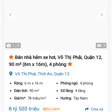
1 / 6
3
Bán nhà hẻm xe hơi, Võ Thị Phải, Quận 12,
90 m² (6m x 16m), 4 phòng
Võ Thị Phải, Thới An, Quận 12
6 m
x 16 m
4 phòng
Rộng:
Phòng ngủ:
90 m²
4 tầng
Diện tích:
Số tầng:
78 triệu/m²
Tây Nam
Giá/m²:
Hướng:
8 tỷ 500 triệu
So sánh
Chia sẻ