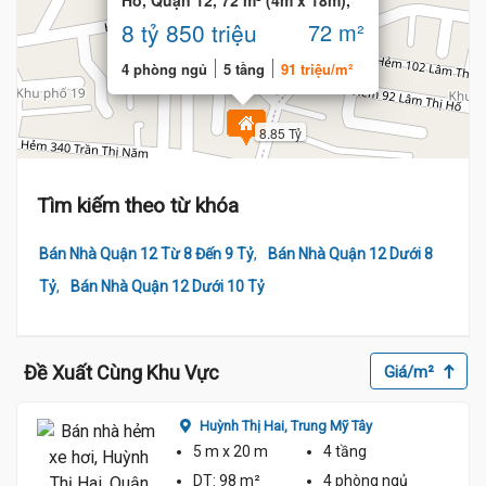
Hố, Quận 12, 72 m² (4m x 18m),
thang máy
8 tỷ 850 triệu
72 m²
4 phòng ngủ
5 tầng
91 triệu/m²
8.85 Tỷ
Tìm kiếm theo từ khóa
,
Bán Nhà Quận 12 Từ 8 Đến 9 Tỷ
Bán Nhà Quận 12 Dưới 8
,
Tỷ
Bán Nhà Quận 12 Dưới 10 Tỷ
Đề Xuất Cùng Khu Vực
Giá/m²
Huỳnh Thị Hai,
Trung Mỹ Tây
5 m
x 20 m
4 tầng
DT:
98 m²
4 phòng
ngủ