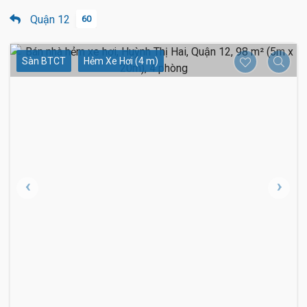
Quận 12
60
Sàn BTCT
Hẻm Xe Hơi (4 m)