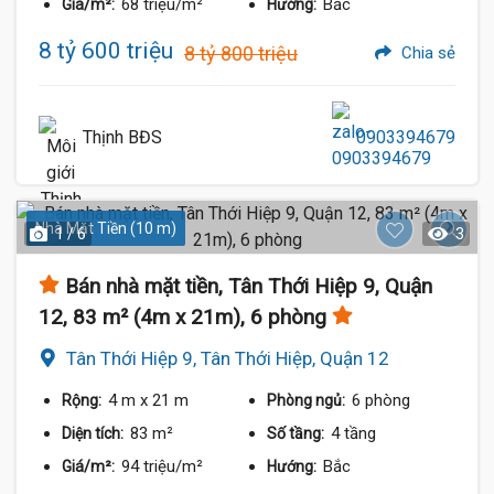
68 triệu/m²
Bắc
Giá/m²:
Hướng:
8 tỷ 600 triệu
8 tỷ 800 triệu
Chia sẻ
Thịnh BĐS
0903394679
Nhà Mặt Tiền (10 m)
1 / 6
3
Bán nhà mặt tiền, Tân Thới Hiệp 9, Quận
12, 83 m² (4m x 21m), 6 phòng
Tân Thới Hiệp 9, Tân Thới Hiệp, Quận 12
4 m
x 21 m
6 phòng
Rộng:
Phòng ngủ:
83 m²
4 tầng
Diện tích:
Số tầng:
94 triệu/m²
Bắc
Giá/m²:
Hướng: