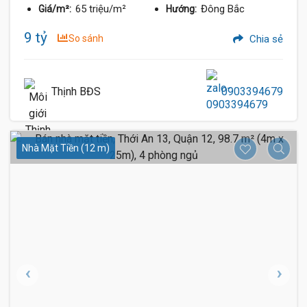
65 triệu/m²
Đông Bắc
Giá/m²:
Hướng:
9 tỷ
So sánh
Chia sẻ
Thịnh BĐS
0903394679
Nhà Mặt Tiền (12 m)