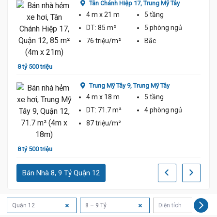
Tân Chánh Hiệp 17,
Trung Mỹ Tây
4 m
x 21 m
5 tầng
DT:
85 m²
5 phòng
ngủ
76 triệu/m²
Bắc
8 tỷ 500 triệu
8 tỷ 2
Trung Mỹ Tây 9,
Trung Mỹ Tây
4 m
x 18 m
5 tầng
DT:
71.7 m²
4 phòng
ngủ
87 triệu/m²
8 tỷ 500 triệu
8 tỷ
Bán Nhà 8, 9 Tỷ Quận 12
Quận 12
8 – 9 Tỷ
Diện tích