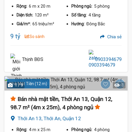
6 m
x 20 m
5 phòng
Rộng:
Phòng ngủ:
120 m²
4 tầng
Diện tích:
Số tầng:
65 triệu/m²
Đông Bắc
Giá/m²:
Hướng:
9 tỷ
So sánh
Chia sẻ
Thịnh BĐS
0903394679
Nhà Mặt Tiền (12 m)
1 / 9
1
Bán nhà mặt tiền, Thới An 13, Quận 12,
98.7 m² (4m x 25m), 4 phòng ngủ
Thới An 13, Thới An, Quận 12
4 m
x 25 m
4 phòng
Rộng:
Phòng ngủ: