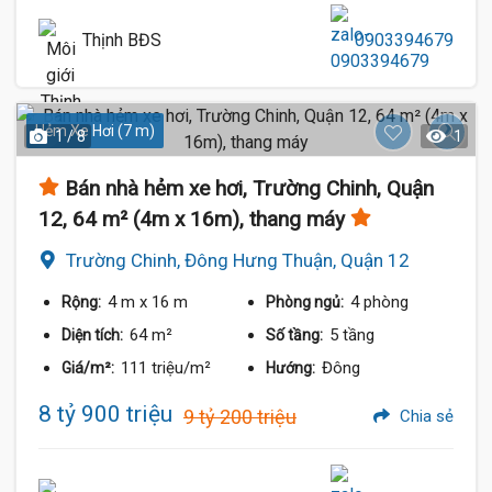
Thịnh BĐS
0903394679
Hẻm Xe Hơi (7 m)
1 / 8
1
Bán nhà hẻm xe hơi, Trường Chinh, Quận
12, 64 m² (4m x 16m), thang máy
Trường Chinh, Đông Hưng Thuận, Quận 12
4 m
x 16 m
4 phòng
Rộng:
Phòng ngủ:
64 m²
5 tầng
Diện tích:
Số tầng:
111 triệu/m²
Đông
Giá/m²:
Hướng:
8 tỷ 900 triệu
9 tỷ 200 triệu
Chia sẻ