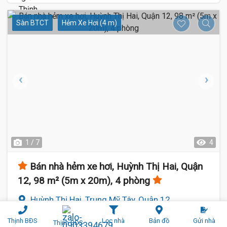
Sàn BTCT
Hẻm Xe Hơi (4 m)
1 / 7
4
Bán nhà hẻm xe hơi, Huỳnh Thị Hai, Quận
12, 98 m² (5m x 20m), 4 phòng
Huỳnh Thị Hai, Trung Mỹ Tây, Quận 12
5 m
x 20 m
4 phòng
Rộng:
Phòng ngủ:
Thịnh BĐS
Lọc nhà
Bản đồ
Gửi nhà
Thịnh BĐS