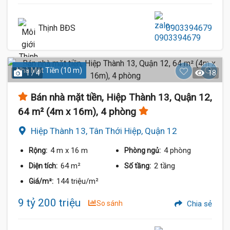
Thịnh BĐS
0903394679
Nhà Mặt Tiền (10 m)
1 / 4
18
Bán nhà mặt tiền, Hiệp Thành 13, Quận 12,
64 m² (4m x 16m), 4 phòng
Hiệp Thành 13, Tân Thới Hiệp, Quận 12
4 m
x 16 m
4 phòng
Rộng:
Phòng ngủ:
64 m²
2 tầng
Diện tích:
Số tầng:
144 triệu/m²
Giá/m²:
9 tỷ 200 triệu
So sánh
Chia sẻ