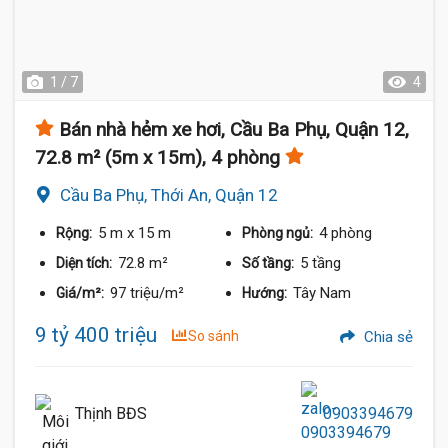
1 / 7
4
Bán nhà hẻm xe hơi, Cầu Ba Phụ, Quận 12,
72.8 m² (5m x 15m), 4 phòng
Cầu Ba Phụ, Thới An, Quận 12
5 m
x 15 m
4 phòng
Rộng:
Phòng ngủ:
72.8 m²
5 tầng
Diện tích:
Số tầng:
97 triệu/m²
Tây Nam
Giá/m²:
Hướng:
9 tỷ 400 triệu
So sánh
Chia sẻ
Thịnh BĐS
0903394679