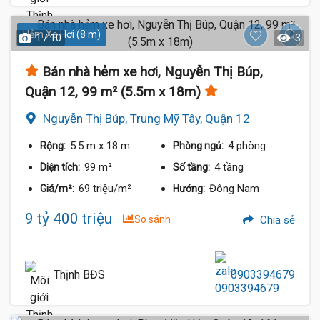
Hẻm Xe Hơi (8 m)
1 / 10
3
Bán nhà hẻm xe hơi, Nguyễn Thị Búp,
Quận 12, 99 m² (5.5m x 18m)
Nguyễn Thị Búp, Trung Mỹ Tây, Quận 12
5.5 m
x 18 m
4 phòng
Rộng:
Phòng ngủ:
99 m²
4 tầng
Diện tích:
Số tầng:
69 triệu/m²
Đông Nam
Giá/m²:
Hướng:
9 tỷ 400 triệu
So sánh
Chia sẻ
Thịnh BĐS
0903394679