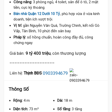
Công năng:
3 phòng ngủ, 4 toilet, sân để ô tô, 2 mặt
tiền, cực kỳ thoáng.
Bán nhà Quận 12 Dưới 10 Tỷ
, phù hợp vừa ở vừa kinh
doanh, tiện ích vượt trội.
Vị trí:
gần Nguyễn Văn Quá, Trường Chinh, kết nối Gò
Vấp, Tân Bình, 10 phút đến sân bay.
Pháp lý:
sổ hồng chuẩn, hoàn công đầy đủ, công
chứng ngay.
Giá bán:
9 tỷ 400 triệu
, còn thương lượng
__________________
0903394679
Liên hệ:
Thịnh BĐS
Thông Số
Rộng:
4 m
Dài:
18 m
Diện tích:
73 m²
Số tầng:
3 tầng