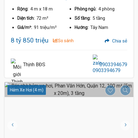
4 m
x 18 m
4 phòng
Rộng:
Phòng ngủ:
72 m²
5 tầng
Diện tích:
Số tầng:
91 triệu/m²
Tây Nam
Giá/m²:
Hướng:
8 tỷ 850 triệu
So sánh
Chia sẻ
Thịnh BĐS
0903394679
Hẻm Xe Hơi (4 m)