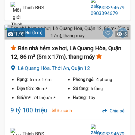
Thịnh BĐS
0903394679
Hẻm Xe Hơi (5 m)
1 / 8
5
Bán nhà hẻm xe hơi, Lê Quang Hòa, Quận
12, 86 m² (5m x 17m), thang máy
Lê Quang Hòa, Thới An, Quận 12
5 m
x 17 m
4 phòng
Rộng:
Phòng ngủ:
86 m²
5 tầng
Diện tích:
Số tầng:
74 triệu/m²
Tây
Giá/m²:
Hướng:
9 tỷ 100 triệu
So sánh
Chia sẻ
Thịnh BĐS
0903394679