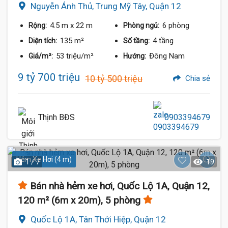
Nguyễn Ánh Thủ, Trung Mỹ Tây, Quận 12
4.5 m
x 22 m
6 phòng
Rộng:
Phòng ngủ:
135 m²
4 tầng
Diện tích:
Số tầng:
53 triệu/m²
Đông Nam
Giá/m²:
Hướng:
9 tỷ 700 triệu
10 tỷ 500 triệu
Chia sẻ
Thịnh BĐS
0903394679
Hẻm Xe Hơi (4 m)
1 / 7
19
Bán nhà hẻm xe hơi, Quốc Lộ 1A, Quận 12,
120 m² (6m x 20m), 5 phòng
Quốc Lộ 1A, Tân Thới Hiệp, Quận 12