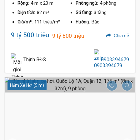
4 m
x 20 m
4 phòng
Rộng:
Phòng ngủ:
82 m²
3 tầng
Diện tích:
Số tầng:
111 triệu/m²
Bắc
Giá/m²:
Hướng:
9 tỷ 500 triệu
9 tỷ 800 triệu
Chia sẻ
Thịnh BĐS
0903394679
Hẻm Xe Hơi (5 m)