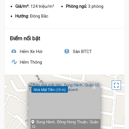
Giá/m²:
124 triệu/m²
Phòng ngủ:
3 phòng
Hướng:
Đông Bắc
Điểm nổi bật
Hẻm Xe Hơi
Sàn BTCT
Hẻm Thông
×
Nhà Mặt Tiền (10 m)
Song Hành, Đông Hưng Thuận, Quận
12