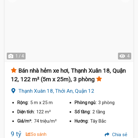
1 / 4
4
Bán nhà hẻm xe hơi, Thạnh Xuân 18, Quận
12, 122 m² (5m x 25m), 3 phòng
Thạnh Xuân 18, Thới An, Quận 12
5 m
x 25 m
3 phòng
Rộng:
Phòng ngủ:
122 m²
2 tầng
Diện tích:
Số tầng:
74 triệu/m²
Tây Bắc
Giá/m²:
Hướng:
9 tỷ
So sánh
Chia sẻ