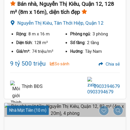
Bán nhà, Nguyễn Thị Kiêu, Quận 12, 128
m² (8m x 16m), diện tích đẹp
Nguyễn Thị Kiêu, Tân Thới Hiệp, Quận 12
8 m
x 16 m
3 phòng
Rộng:
Phòng ngủ:
128 m²
2 tầng
Diện tích:
Số tầng:
74 triệu/m²
Tây Nam
Giá/m²:
Hướng:
9 tỷ 500 triệu
So sánh
Chia sẻ
Thịnh BĐS
0903394679
Nhà Mặt Tiền (10 m)