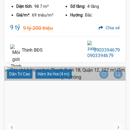
98.7 m²
4 tầng
Diện tích:
Số tầng:
69 triệu/m²
Bắc
Giá/m²:
Hướng:
9 tỷ
9 tỷ 200 triệu
Chia sẻ
Thịnh BĐS
0903394679
Dân Trí Cao
Hẻm Xe Hơi (4 m)