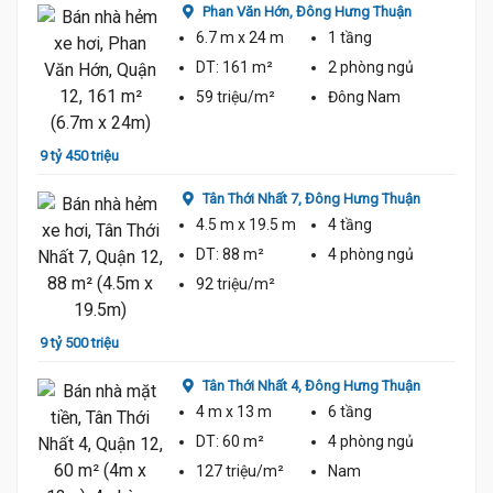
 Thuận
Phan Văn Hớn,
Đông Hưng Thuận
6.7 m
x 24 m
1 tầng
DT:
161 m²
2 phòng
ngủ
59 triệu/m²
Đông Nam
9 tỷ 450 triệu
8 tỷ 2
Thuận
Tân Thới Nhất 7,
Đông Hưng Thuận
4.5 m
x 19.5 m
4 tầng
DT:
88 m²
4 phòng
ngủ
92 triệu/m²
9 tỷ 500 triệu
8 tỷ 2
g
Tân Thới Nhất 4,
Đông Hưng Thuận
4 m
x 13 m
6 tầng
DT:
60 m²
4 phòng
ngủ
127 triệu/m²
Nam