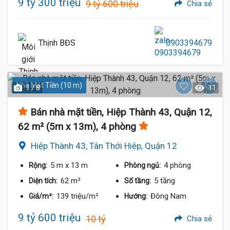
9 tỷ 300 triệu
9 tỷ 600 triệu
Chia sẻ
Thịnh BĐS
0903394679
Nhà Mặt Tiền (10 m)
1 / 8
11
Bán nhà mặt tiền, Hiệp Thành 43, Quận 12,
62 m² (5m x 13m), 4 phòng
Hiệp Thành 43, Tân Thới Hiệp, Quận 12
5 m
x 13 m
4 phòng
Rộng:
Phòng ngủ:
62 m²
5 tầng
Diện tích:
Số tầng:
139 triệu/m²
Đông Nam
Giá/m²:
Hướng:
9 tỷ 600 triệu
10 tỷ
Chia sẻ