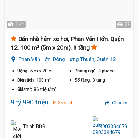
1 / 4
22
Bán nhà hẻm xe hơi, Phan Văn Hớn, Quận
12, 100 m² (5m x 20m), 3 tầng
Phan Văn Hớn, Đông Hưng Thuận, Quận 12
5 m
x 20 m
4 phòng
Rộng:
Phòng ngủ:
100 m²
3 tầng
Diện tích:
Số tầng:
86 triệu/m²
Giá/m²:
9 tỷ 990 triệu
So sánh
Chia sẻ
Thịnh BĐS
0903394679