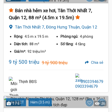
Bán nhà hẻm xe hơi, Tân Thới Nhất 7,
Quận 12, 88 m² (4.5m x 19.5m)
Tân Thới Nhất 7, Đông Hưng Thuận, Quận 12
4.5 m
x 19.5 m
4 phòng
Rộng:
Phòng ngủ:
88 m²
4 tầng
Diện tích:
Số tầng:
92 triệu/m²
Giá/m²:
9 tỷ 500 triệu
9 tỷ 900 triệu
Chia sẻ
Thịnh BĐS
0903394679
Sàn BTCT
Hẻm (3.5 m)
1 / 6
26