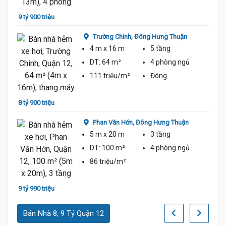
9 tỷ 900 triệu
8 tỷ 1
Trường Chinh,
Đông Hưng Thuận
4 m
x 16 m
5 tầng
DT:
64 m²
4 phòng
ngủ
111 triệu/m²
Đông
8 tỷ 900 triệu
8 tỷ 1
Phan Văn Hớn,
Đông Hưng Thuận
5 m
x 20 m
3 tầng
n
DT:
100 m²
4 phòng
ngủ
86 triệu/m²
9 tỷ 990 triệu
8 tỷ
Bán Nhà 8, 9 Tỷ Quận 12