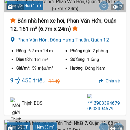
Hẻm Xe Hơi (4 m)
1 / 3
2
Bán nhà hẻm xe hơi, Phan Văn Hớn, Quận
12, 161 m² (6.7m x 24m)
Phan Văn Hớn, Đông Hưng Thuận, Quận 12
6.7 m
x 24 m
2 phòng
Rộng:
Phòng ngủ:
161 m²
1 tầng
Diện tích:
Số tầng:
59 triệu/m²
Đông Nam
Giá/m²:
Hướng:
9 tỷ 450 triệu
11 tỷ
Chia sẻ
Thịnh BĐS
0903394679
Sàn BTCT
Hẻm (3 m)
1 / 3
18