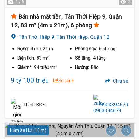
1 / 6
3
Bán nhà mặt tiền, Tân Thới Hiệp 9, Quận
12, 83 m² (4m x 21m), 6 phòng
Tân Thới Hiệp 9, Tân Thới Hiệp, Quận 12
4 m
x 21 m
6 phòng
Rộng:
Phòng ngủ:
83 m²
4 tầng
Diện tích:
Số tầng:
94 triệu/m²
Bắc
Giá/m²:
Hướng:
9 tỷ 100 triệu
So sánh
Chia sẻ
Thịnh BĐS
0903394679
Hẻm Xe Hơi (10 m)