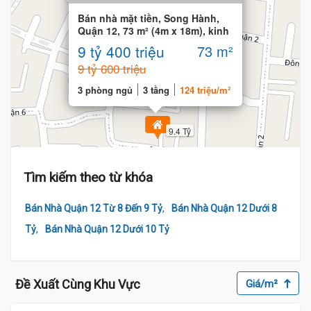
Bán nhà mặt tiền, Song Hành,
Quận 12, 73 m² (4m x 18m), kinh
doanh
9 tỷ 400 triệu
73 m²
9 tỷ 600 triệu
3 phòng ngủ
3 tầng
124 triệu/m²
9.4 Tỷ
Tìm kiếm theo từ khóa
,
Bán Nhà Quận 12 Từ 8 Đến 9 Tỷ
Bán Nhà Quận 12 Dưới 8
,
Tỷ
Bán Nhà Quận 12 Dưới 10 Tỷ
Đề Xuất Cùng Khu Vực
Giá/m²