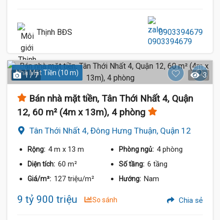
Thịnh BĐS
0903394679
Nhà Mặt Tiền (10 m)
1 / 7
3
Bán nhà mặt tiền, Tân Thới Nhất 4, Quận
12, 60 m² (4m x 13m), 4 phòng
Tân Thới Nhất 4, Đông Hưng Thuận, Quận 12
4 m
x 13 m
4 phòng
Rộng:
Phòng ngủ:
60 m²
6 tầng
Diện tích:
Số tầng:
127 triệu/m²
Nam
Giá/m²:
Hướng:
9 tỷ 900 triệu
So sánh
Chia sẻ