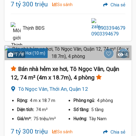
7 tỷ 300 triệu
So sánh
Chia sẻ
Thịnh BĐS
0903394679
Hẻm Xe Hơi (10 m)
1 / 8
4
Bán nhà hẻm xe hơi, Tô Ngọc Vân, Quận
12, 74 m² (4m x 18.7m), 4 phòng
Tô Ngọc Vân, Thới An, Quận 12
4 m
x 18.7 m
4 phòng
Rộng:
Phòng ngủ:
74 m²
5 tầng
Diện tích:
Số tầng:
75 triệu/m²
Tây Nam
Giá/m²:
Hướng:
7 tỷ 300 triệu
So sánh
Chia sẻ