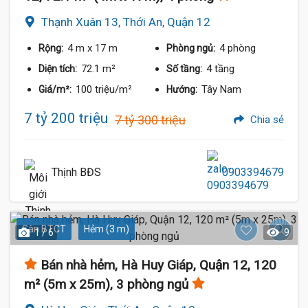
Thạnh Xuân 13, Thới An, Quận 12
4 m
x 17 m
4 phòng
Rộng:
Phòng ngủ:
72.1 m²
4 tầng
Diện tích:
Số tầng:
100 triệu/m²
Tây Nam
Giá/m²:
Hướng:
7 tỷ 200 triệu
7 tỷ 300 triệu
Chia sẻ
Thịnh BĐS
0903394679
Sàn BTCT
Hẻm (3 m)
1 / 6
9
Bán nhà hẻm, Hà Huy Giáp, Quận 12, 120
m² (5m x 25m), 3 phòng ngủ