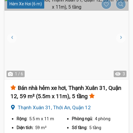
Hẻm Xe Hơi (6 m)
1 / 6
3
Bán nhà hẻm xe hơi, Thạnh Xuân 31, Quận
12, 59 m² (5.5m x 11m), 5 tầng
Thạnh Xuân 31, Thới An, Quận 12
5.5 m
x 11 m
4 phòng
Rộng:
Phòng ngủ:
59 m²
5 tầng
Diện tích:
Số tầng: