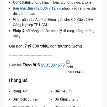
Công năng:
phòng khách, bếp, 2 phòng ngủ, 2 toilet.
Bán nhà Quận 12 Dưới 7 Tỷ
, có pháp lý rõ ràng và đầy
đủ, dân trí cao.
Vị trí:
gần cầu An Phú Đông, gần chợ Gò Vấp và ĐH
Công Nghiệp TP HCM.
Pháp lý:
sổ hồng chuẩn, pháp lý rõ ràng, công chứng
ngay.
Giá bán:
7 tỷ 300 triệu
, còn thương lượng
__________________
0903394679
Liên hệ:
Thịnh BĐS
Thông Số
Rộng:
4 m
Dài:
14.8 m
Diện tích:
63.7 m²
Số tầng:
3 tầng