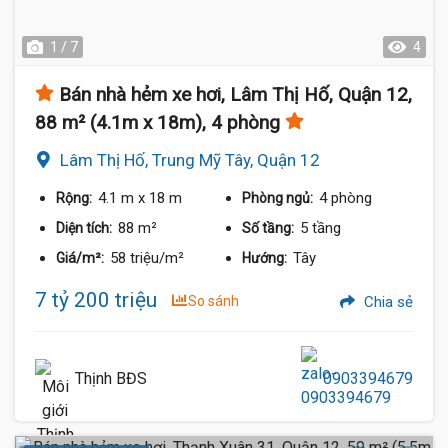
1 / 7
4
Bán nhà hẻm xe hơi, Lâm Thị Hố, Quận 12,
88 m² (4.1m x 18m), 4 phòng
Lâm Thị Hố, Trung Mỹ Tây, Quận 12
4.1 m
x 18 m
4 phòng
Rộng:
Phòng ngủ:
88 m²
5 tầng
Diện tích:
Số tầng:
58 triệu/m²
Tây
Giá/m²:
Hướng:
7 tỷ 200 triệu
So sánh
Chia sẻ
Thịnh BĐS
0903394679