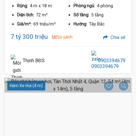
4 m
x 18 m
4 phòng
Rộng:
Phòng ngủ:
72 m²
5 tầng
Diện tích:
Số tầng:
69 triệu/m²
Tây Bắc
Giá/m²:
Hướng:
7 tỷ 300 triệu
So sánh
Chia sẻ
Thịnh BĐS
0903394679
Hẻm Xe Hơi (4 m)