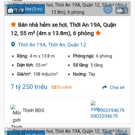
Hẻm Xe Hơi (5 m)
1 / 8
2
Bán nhà hẻm xe hơi, Thới An 19A, Quận
12, 55 m² (4m x 13.8m), 6 phòng
Thới An 19A, Thới An, Quận 12
4 m
x 13.8 m
6 phòng
Rộng:
Phòng ngủ:
55 m²
5 tầng
Diện tích:
Số tầng:
108 triệu/m²
Tây
Giá/m²:
Hướng:
7 tỷ 250 triệu
So sánh
Chia sẻ
Thịnh BĐS
0903394679