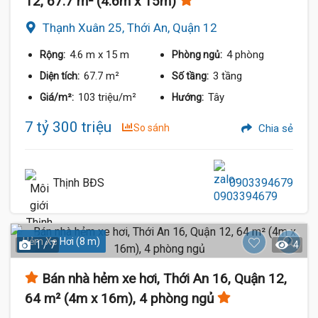
12, 67.7 m² (4.6m x 15m)
Thạnh Xuân 25, Thới An, Quận 12
4.6 m
x 15 m
4 phòng
Rộng:
Phòng ngủ:
67.7 m²
3 tầng
Diện tích:
Số tầng:
103 triệu/m²
Tây
Giá/m²:
Hướng:
7 tỷ 300 triệu
So sánh
Chia sẻ
Thịnh BĐS
0903394679
Hẻm Xe Hơi (8 m)
1 / 7
4
Bán nhà hẻm xe hơi, Thới An 16, Quận 12,
64 m² (4m x 16m), 4 phòng ngủ