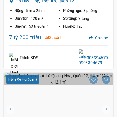
Hà Huy Giáp, Thới An, Quận 12
5 m
x 25 m
3 phòng
Rộng:
Phòng ngủ:
120 m²
3 tầng
Diện tích:
Số tầng:
53 triệu/m²
Tây
Giá/m²:
Hướng:
7 tỷ 200 triệu
So sánh
Chia sẻ
Thịnh BĐS
0903394679
Hẻm Xe Hơi (6 m)