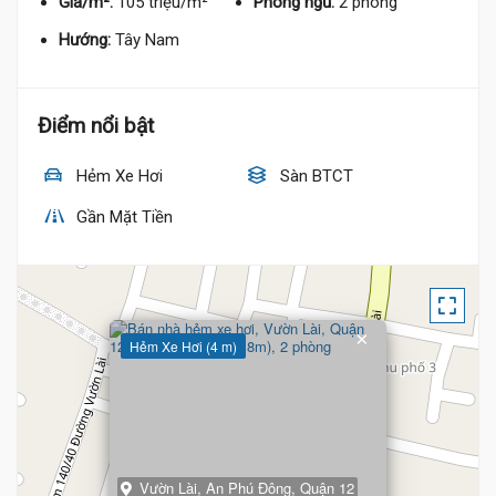
Giá/m²:
105 triệu/m²
Phòng ngủ:
2 phòng
Hướng:
Tây Nam
Điểm nổi bật
Hẻm Xe Hơi
Sàn BTCT
Gần Mặt Tiền
×
Hẻm Xe Hơi (4 m)
Vườn Lài, An Phú Đông, Quận 12