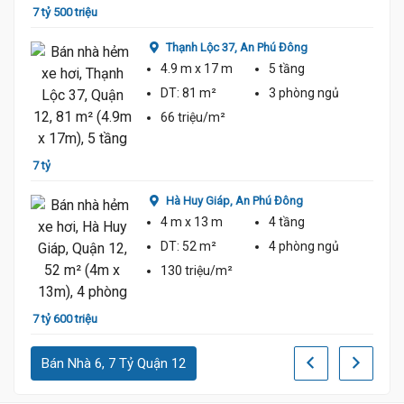
7 tỷ 500 triệu
7 tỷ 9
Thạnh Lộc 37,
An Phú Đông
4.9 m
x 17 m
5 tầng
DT:
81 m²
3 phòng
ngủ
66 triệu/m²
7 tỷ
7 tỷ 9
Hà Huy Giáp,
An Phú Đông
4 m
x 13 m
4 tầng
DT:
52 m²
4 phòng
ngủ
130 triệu/m²
7 tỷ 600 triệu
6 tỷ 6
Bán Nhà 6, 7 Tỷ Quận 12