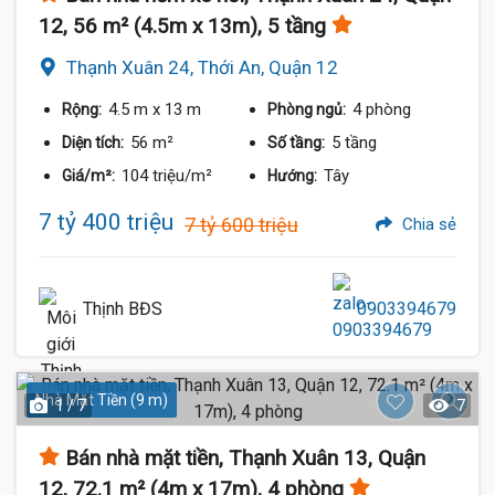
12, 56 m² (4.5m x 13m), 5 tầng
Thạnh Xuân 24, Thới An, Quận 12
4.5 m
x 13 m
4 phòng
Rộng:
Phòng ngủ:
56 m²
5 tầng
Diện tích:
Số tầng:
104 triệu/m²
Tây
Giá/m²:
Hướng:
7 tỷ 400 triệu
7 tỷ 600 triệu
Chia sẻ
Thịnh BĐS
0903394679
Nhà Mặt Tiền (9 m)
1 / 7
7
Bán nhà mặt tiền, Thạnh Xuân 13, Quận
12, 72.1 m² (4m x 17m), 4 phòng