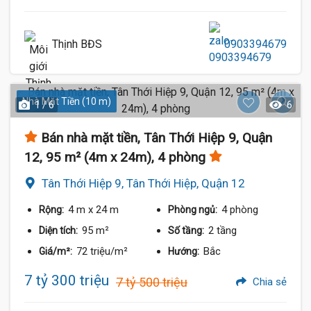
Thịnh BĐS
0903394679
Nhà Mặt Tiền (10 m)
1 / 6
6
Bán nhà mặt tiền, Tân Thới Hiệp 9, Quận
12, 95 m² (4m x 24m), 4 phòng
Tân Thới Hiệp 9, Tân Thới Hiệp, Quận 12
4 m
x 24 m
4 phòng
Rộng:
Phòng ngủ:
95 m²
2 tầng
Diện tích:
Số tầng:
72 triệu/m²
Bắc
Giá/m²:
Hướng:
7 tỷ 300 triệu
7 tỷ 500 triệu
Chia sẻ