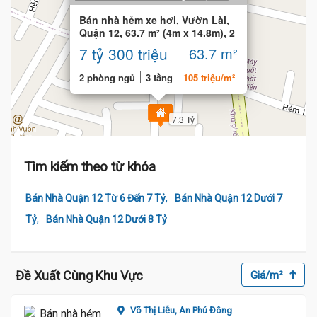
Bán nhà hẻm xe hơi, Vườn Lài,
Quận 12, 63.7 m² (4m x 14.8m), 2
phòng
7 tỷ 300 triệu
63.7 m²
2 phòng ngủ
3 tầng
105 triệu/m²
7.3 Tỷ
Tìm kiếm theo từ khóa
,
Bán Nhà Quận 12 Từ 6 Đến 7 Tỷ
Bán Nhà Quận 12 Dưới 7
,
Tỷ
Bán Nhà Quận 12 Dưới 8 Tỷ
Đề Xuất Cùng Khu Vực
Giá/m²
Võ Thị Liễu,
An Phú Đông