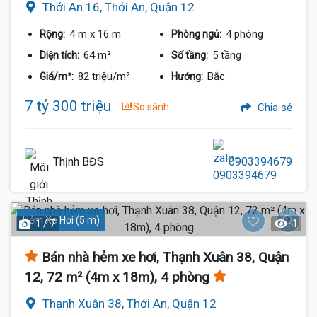
Thới An 16, Thới An, Quận 12
4 m
x 16 m
4 phòng
Rộng:
Phòng ngủ:
64 m²
5 tầng
Diện tích:
Số tầng:
82 triệu/m²
Bắc
Giá/m²:
Hướng:
7 tỷ 300 triệu
So sánh
Chia sẻ
Thịnh BĐS
0903394679
Hẻm Xe Hơi (5 m)
1 / 7
1
Bán nhà hẻm xe hơi, Thạnh Xuân 38, Quận
12, 72 m² (4m x 18m), 4 phòng
Thạnh Xuân 38, Thới An, Quận 12