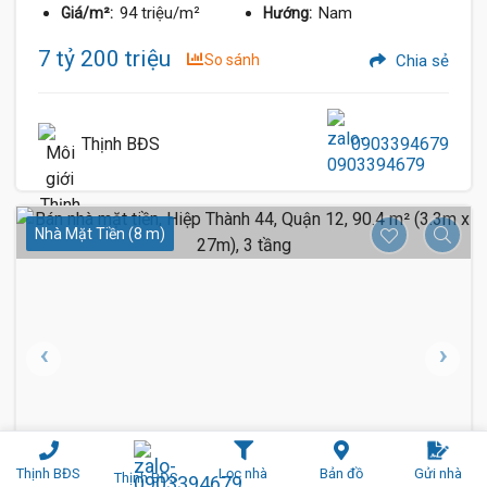
94 triệu/m²
Nam
Giá/m²:
Hướng:
7 tỷ 200 triệu
So sánh
Chia sẻ
Thịnh BĐS
0903394679
Nhà Mặt Tiền (8 m)
Thịnh BĐS
Lọc nhà
Bản đồ
Gửi nhà
Thịnh BĐS