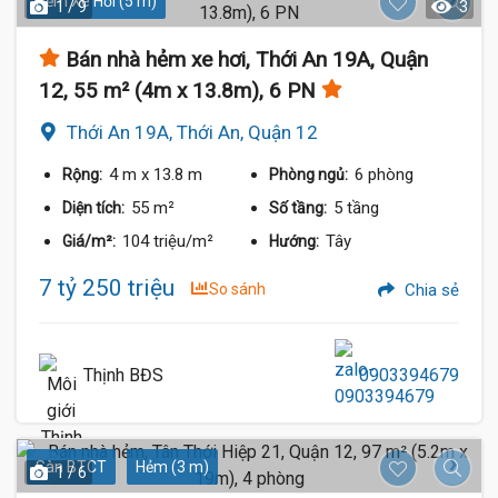
Hẻm Xe Hơi (5 m)
1 / 9
3
Bán nhà hẻm xe hơi, Thới An 19A, Quận
12, 55 m² (4m x 13.8m), 6 PN
Thới An 19A, Thới An, Quận 12
4 m
x 13.8 m
6 phòng
Rộng:
Phòng ngủ:
55 m²
5 tầng
Diện tích:
Số tầng:
104 triệu/m²
Tây
Giá/m²:
Hướng:
7 tỷ 250 triệu
So sánh
Chia sẻ
Thịnh BĐS
0903394679
Sàn BTCT
Hẻm (3 m)
1 / 6