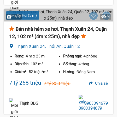
Hẻm Xe Hơi (5 m)
1 / 7
4
Bán nhà hẻm xe hơi, Thạnh Xuân 24, Quận
12, 102 m² (4m x 25m), nhà đẹp
Thạnh Xuân 24, Thới An, Quận 12
4 m
x 25 m
4 phòng
Rộng:
Phòng ngủ:
102 m²
4 tầng
Diện tích:
Số tầng:
52 triệu/m²
Đông Nam
Giá/m²:
Hướng:
7 tỷ 268 triệu
7 tỷ 350 triệu
Chia sẻ
Thịnh BĐS
0903394679