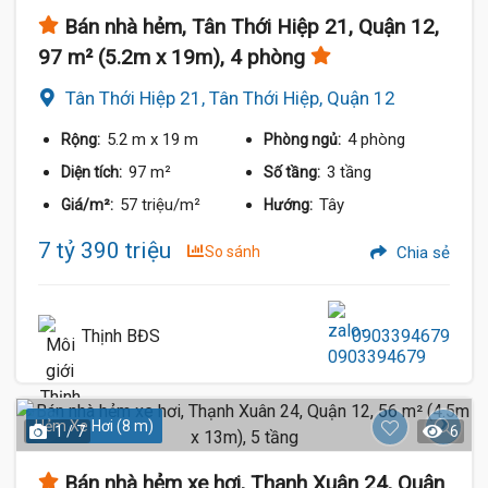
Bán nhà hẻm, Tân Thới Hiệp 21, Quận 12,
97 m² (5.2m x 19m), 4 phòng
Tân Thới Hiệp 21, Tân Thới Hiệp, Quận 12
5.2 m
x 19 m
4 phòng
Rộng:
Phòng ngủ:
97 m²
3 tầng
Diện tích:
Số tầng:
57 triệu/m²
Tây
Giá/m²:
Hướng:
7 tỷ 390 triệu
So sánh
Chia sẻ
Thịnh BĐS
0903394679
Hẻm Xe Hơi (8 m)
1 / 7
6
Bán nhà hẻm xe hơi, Thạnh Xuân 24, Quận