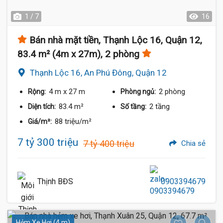
1 / 7
16
Bán nhà mặt tiền, Thạnh Lộc 16, Quận 12,
83.4 m² (4m x 27m), 2 phòng
Thạnh Lộc 16, An Phú Đông, Quận 12
4 m
x 27 m
2 phòng
Rộng:
Phòng ngủ:
83.4 m²
2 tầng
Diện tích:
Số tầng:
88 triệu/m²
Giá/m²:
7 tỷ 300 triệu
7 tỷ 400 triệu
Chia sẻ
Thịnh BĐS
0903394679
Hẻm Xe Hơi (4 m)