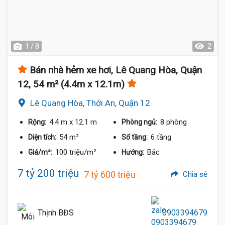
1 / 8
2
Bán nhà hẻm xe hơi, Lê Quang Hòa, Quận
12, 54 m² (4.4m x 12.1m)
Lê Quang Hòa, Thới An, Quận 12
4.4 m
x 12.1 m
8 phòng
Rộng:
Phòng ngủ:
54 m²
6 tầng
Diện tích:
Số tầng:
100 triệu/m²
Bắc
Giá/m²:
Hướng:
7 tỷ 200 triệu
7 tỷ 600 triệu
Chia sẻ
Thịnh BĐS
0903394679