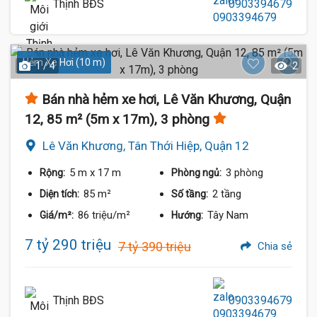
Thịnh BĐS
0903394679
Hẻm Xe Hơi (10 m)
1 / 4
2
Bán nhà hẻm xe hơi, Lê Văn Khương, Quận
12, 85 m² (5m x 17m), 3 phòng
Lê Văn Khương, Tân Thới Hiệp, Quận 12
5 m
x 17 m
3 phòng
Rộng:
Phòng ngủ:
85 m²
2 tầng
Diện tích:
Số tầng:
86 triệu/m²
Tây Nam
Giá/m²:
Hướng:
7 tỷ 290 triệu
7 tỷ 390 triệu
Chia sẻ
Thịnh BĐS
0903394679