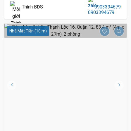
Thịnh BĐS
0903394679
Nhà Mặt Tiền (10 m)