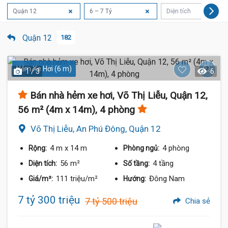
Quận 12
6 – 7 Tỷ
Diện tích
Quận 12
182
Hẻm Xe Hơi (6 m)
1 / 3
6
Bán nhà hẻm xe hơi, Võ Thị Liễu, Quận 12,
56 m² (4m x 14m), 4 phòng
Võ Thị Liễu, An Phú Đông, Quận 12
4 m
x 14 m
4 phòng
Rộng:
Phòng ngủ:
56 m²
4 tầng
Diện tích:
Số tầng:
111 triệu/m²
Đông Nam
Giá/m²:
Hướng:
7 tỷ 300 triệu
7 tỷ 500 triệu
Chia sẻ