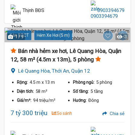
Thịnh BĐS
0903394679
Sàn BTCT
Hẻm Xe Hơi (5 m)
1 / 9
3
Bán nhà hẻm xe hơi, Lê Quang Hòa, Quận
12, 58 m² (4.5m x 13m), 5 phòng
Lê Quang Hòa, Thới An, Quận 12
4.5 m
x 13 m
5 phòng
Rộng:
Phòng ngủ:
58 m²
5 tầng
Diện tích:
Số tầng:
94 triệu/m²
Đông
Giá/m²:
Hướng:
7 tỷ 300 triệu
So sánh
Chia sẻ