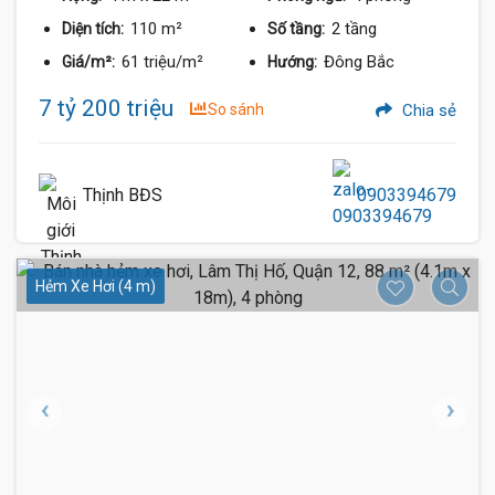
110 m²
2 tầng
Diện tích:
Số tầng:
61 triệu/m²
Đông Bắc
Giá/m²:
Hướng:
7 tỷ 200 triệu
So sánh
Chia sẻ
Thịnh BĐS
0903394679
Hẻm Xe Hơi (4 m)