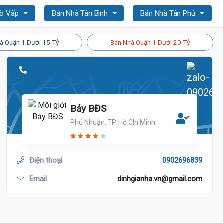
Gò Vấp
Bán Nhà Tân Bình
Bán Nhà Tân Phú
à Quận 1 Dưới 15 Tỷ
Bán Nhà Quận 1 Dưới 20 Tỷ
Bảy BĐS
Phú Nhuận, TP. Hồ Chí Minh
Điện thoại
0902696839
Email
dinhgianha.vn@gmail.com