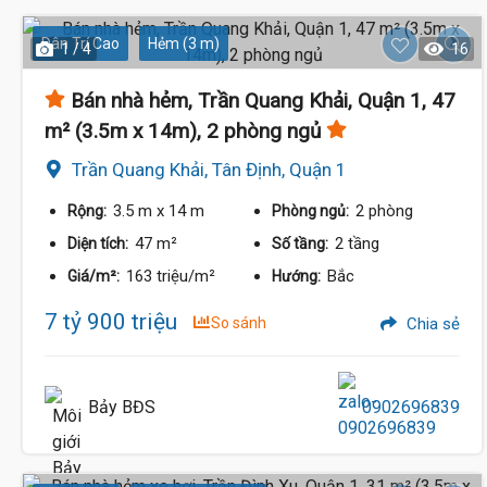
Dân Trí Cao
Hẻm (3 m)
1 / 4
16
Bán nhà hẻm, Trần Quang Khải, Quận 1, 47
m² (3.5m x 14m), 2 phòng ngủ
Trần Quang Khải, Tân Định, Quận 1
3.5 m
x 14 m
2 phòng
Rộng:
Phòng ngủ:
47 m²
2 tầng
Diện tích:
Số tầng:
163 triệu/m²
Bắc
Giá/m²:
Hướng:
7 tỷ 900 triệu
So sánh
Chia sẻ
Bảy BĐS
0902696839