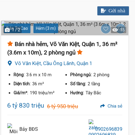
Gửi nhà
Dân Trí Cao
Hẻm (3 m)
1 / 2
15
Bán nhà hẻm, Võ Văn Kiệt, Quận 1, 36 m²
(3.6m x 10m), 2 phòng ngủ
Võ Văn Kiệt, Cầu Ông Lãnh, Quận 1
3.6 m
x 10 m
2 phòng
Rộng:
Phòng ngủ:
36 m²
2 tầng
Diện tích:
Số tầng:
190 triệu/m²
Tây Bắc
Giá/m²:
Hướng:
6 tỷ 830 triệu
6 tỷ 950 triệu
Chia sẻ
Bảy BĐS
0902696839