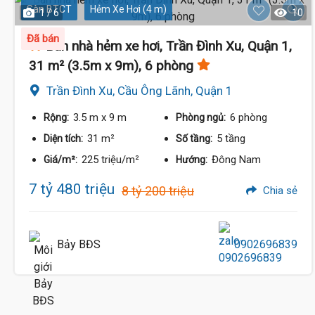
Sàn BTCT
Hẻm Xe Hơi (4 m)
1 / 6
10
Đã bán
Bán nhà hẻm xe hơi, Trần Đình Xu, Quận 1,
31 m² (3.5m x 9m), 6 phòng
Trần Đình Xu, Cầu Ông Lãnh, Quận 1
3.5 m
x 9 m
6 phòng
Rộng:
Phòng ngủ:
31 m²
5 tầng
Diện tích:
Số tầng:
225 triệu/m²
Đông Nam
Giá/m²:
Hướng:
7 tỷ 480 triệu
8 tỷ 200 triệu
Chia sẻ
Bảy BĐS
0902696839