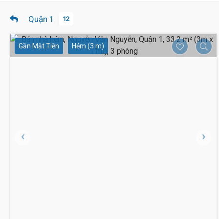
Quận 1
12
Gần Mặt Tiền
Hẻm (3 m)