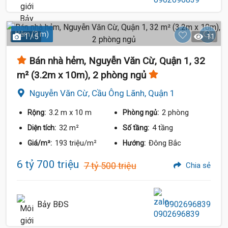
Hẻm (3 m)
1 / 5
11
Bán nhà hẻm, Nguyễn Văn Cừ, Quận 1, 32
m² (3.2m x 10m), 2 phòng ngủ
Nguyễn Văn Cừ, Cầu Ông Lãnh, Quận 1
3.2 m
x 10 m
2 phòng
Rộng:
Phòng ngủ:
32 m²
4 tầng
Diện tích:
Số tầng:
193 triệu/m²
Đông Bắc
Giá/m²:
Hướng:
6 tỷ 700 triệu
7 tỷ 500 triệu
Chia sẻ
Bảy BĐS
0902696839