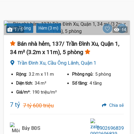
Hẻm Thông
Hẻm (3 m)
1 / 5
14
Bán nhà hẻm, 137/ Trần Đình Xu, Quận 1,
34 m² (3.2m x 11m), 5 phòng
Trần Đình Xu, Cầu Ông Lãnh, Quận 1
3.2 m
x 11 m
5 phòng
Rộng:
Phòng ngủ:
34 m²
4 tầng
Diện tích:
Số tầng:
190 triệu/m²
Giá/m²:
7 tỷ
7 tỷ 600 triệu
Chia sẻ
Bảy BĐS
0902696839