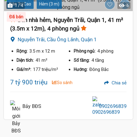
Dân Trí Cao
Hẻm (3 m)
1 / 4
6
Đã bán
Bán nhà hẻm, Nguyễn Trãi, Quận 1, 41 m²
(3.5m x 12m), 4 phòng ngủ
Nguyễn Trãi, Cầu Ông Lãnh, Quận 1
3.5 m
x 12 m
4 phòng
Rộng:
Phòng ngủ:
41 m²
4 tầng
Diện tích:
Số tầng:
177 triệu/m²
Đông Bắc
Giá/m²:
Hướng:
7 tỷ 900 triệu
So sánh
Chia sẻ
Bảy BĐS
0902696839