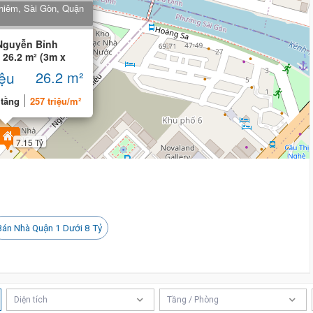
hiêm, Sài Gòn, Quận
Nguyễn Bỉnh
 26.2 m² (3m x
ngủ
iệu
26.2 m²
 tầng
257 triệu/m²
7.15 Tỷ
Bán Nhà Quận 1 Dưới 8 Tỷ
Diện tích
Tầng / Phòng