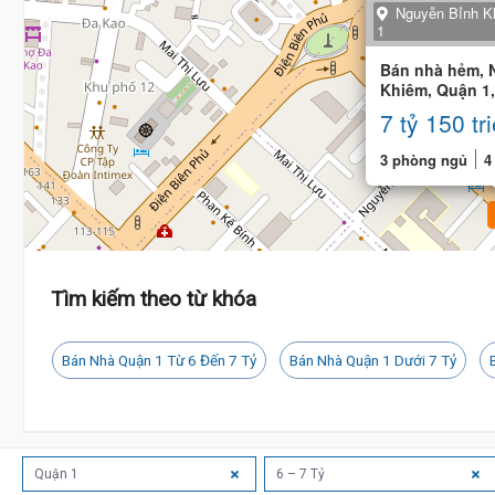
Nguyễn Bỉnh K
1
Bán nhà hẻm, 
Khiêm, Quận 1,
9m), 3 phòng 
7 tỷ 150 tr
3 phòng ngủ
4
Tìm kiếm theo từ khóa
Bán Nhà Quận 1 Từ 6 Đến 7 Tỷ
Bán Nhà Quận 1 Dưới 7 Tỷ
Quận 1
6 – 7 Tỷ