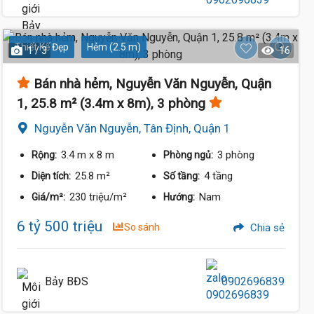
Thiết Kế Đẹp
Hẻm (2.5 m)
1 / 3
16
Bán nhà hẻm, Nguyễn Văn Nguyễn, Quận
1, 25.8 m² (3.4m x 8m), 3 phòng
Nguyễn Văn Nguyễn, Tân Định, Quận 1
3.4 m
x 8 m
3 phòng
Rộng:
Phòng ngủ:
25.8 m²
4 tầng
Diện tích:
Số tầng:
230 triệu/m²
Nam
Giá/m²:
Hướng:
6 tỷ 500 triệu
So sánh
Chia sẻ
Bảy BĐS
0902696839