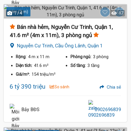
Hẻm (2 m)
1 / 4
17
Bán nhà hẻm, Nguyễn Cư Trinh, Quận 1,
41.6 m² (4m x 11m), 3 phòng ngủ
Nguyễn Cư Trinh, Cầu Ông Lãnh, Quận 1
4 m
x 11 m
3 phòng
Rộng:
Phòng ngủ:
41.6 m²
3 tầng
Diện tích:
Số tầng:
154 triệu/m²
Giá/m²:
6 tỷ 390 triệu
So sánh
Chia sẻ
Bảy BĐS
0902696839