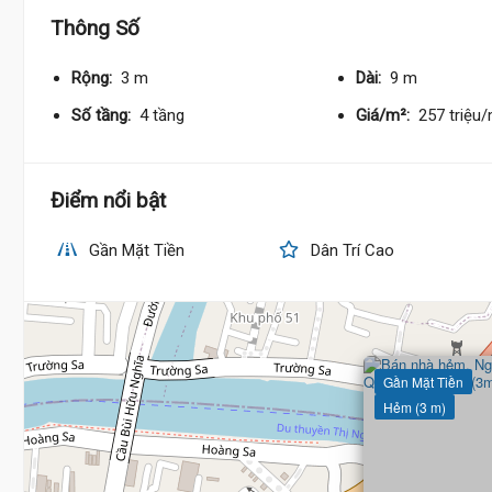
Thông Số
Rộng:
3 m
Dài:
9 m
Số tầng:
4 tầng
Giá/m²:
257 triệu
Điểm nổi bật
Gần Mặt Tiền
Dân Trí Cao
Gần Mặt Tiền
Hẻm (3 m)