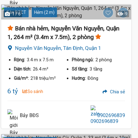
Sàn BTCT
Hẻm (2 m)
1 / 6
9
Bán nhà hẻm, Nguyễn Văn Nguyễn, Quận
1, 264 m² (3.4m x 7.5m), 2 phòng
Nguyễn Văn Nguyễn, Tân Định, Quận 1
3.4 m
x 7.5 m
2 phòng
Rộng:
Phòng ngủ:
26.4 m²
3 tầng
Diện tích:
Số tầng:
218 triệu/m²
Đông
Giá/m²:
Hướng:
6 tỷ
So sánh
Chia sẻ
Bảy BĐS
0902696839