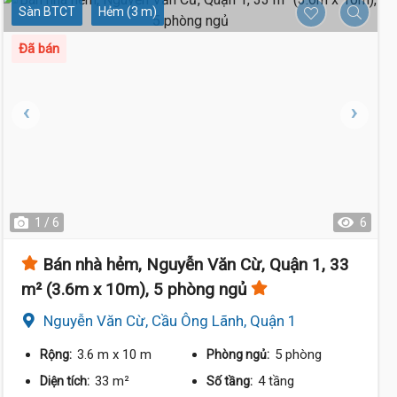
Sàn BTCT
Hẻm (3 m)
Đã bán
1 / 6
6
Bán nhà hẻm, Nguyễn Văn Cừ, Quận 1, 33
m² (3.6m x 10m), 5 phòng ngủ
Nguyễn Văn Cừ, Cầu Ông Lãnh, Quận 1
3.6 m
x 10 m
5 phòng
Rộng:
Phòng ngủ:
33 m²
4 tầng
Diện tích:
Số tầng: