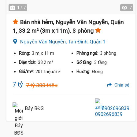
1 / 7
7
Bán nhà hẻm, Nguyễn Văn Nguyễn, Quận
1, 33.2 m² (3m x 11m), 3 phòng
Nguyễn Văn Nguyễn, Tân Định, Quận 1
3 m
x 11 m
3 phòng
Rộng:
Phòng ngủ:
33.2 m²
3 tầng
Diện tích:
Số tầng:
201 triệu/m²
Đông
Giá/m²:
Hướng:
7 tỷ
7 tỷ 300 triệu
Chia sẻ
Bảy BĐS
0902696839