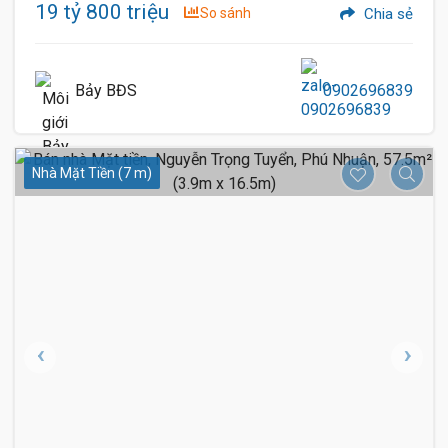
19 tỷ 800 triệu
So sánh
Chia sẻ
Bảy BĐS
0902696839
Nhà Mặt Tiền (7 m)