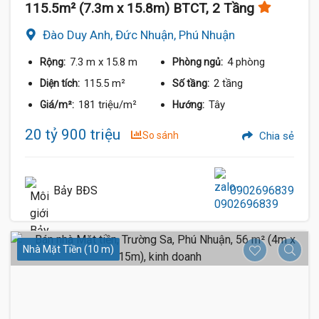
115.5m² (7.3m x 15.8m) BTCT, 2 Tầng
Đào Duy Anh, Đức Nhuận, Phú Nhuận
7.3 m
x 15.8 m
4 phòng
Rộng:
Phòng ngủ:
115.5 m²
2 tầng
Diện tích:
Số tầng:
181 triệu/m²
Tây
Giá/m²:
Hướng:
20 tỷ 900 triệu
So sánh
Chia sẻ
Bảy BĐS
0902696839
Nhà Mặt Tiền (10 m)