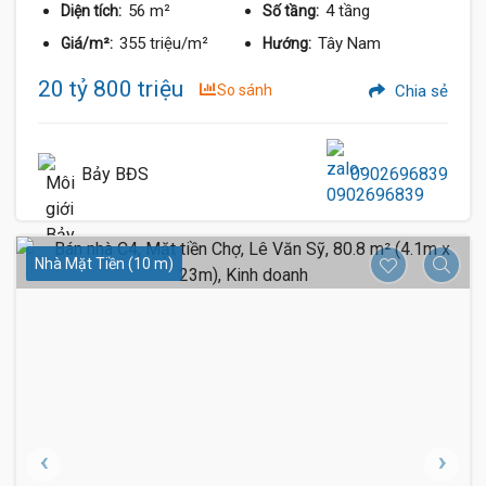
56 m²
4 tầng
Diện tích:
Số tầng:
355 triệu/m²
Tây Nam
Giá/m²:
Hướng:
20 tỷ 800 triệu
So sánh
Chia sẻ
Bảy BĐS
0902696839
Nhà Mặt Tiền (10 m)