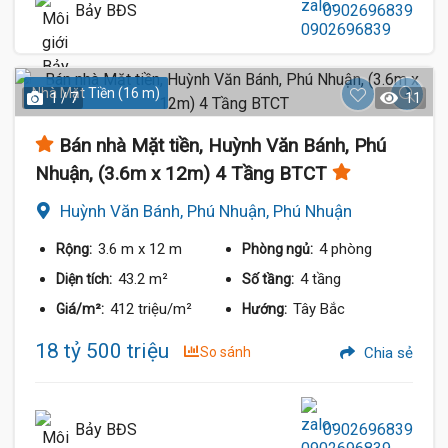
Bảy BĐS
0902696839
Nhà Mặt Tiền (16 m)
1 / 7
11
Bán nhà Mặt tiền, Huỳnh Văn Bánh, Phú
Nhuận, (3.6m x 12m) 4 Tầng BTCT
Huỳnh Văn Bánh, Phú Nhuận, Phú Nhuận
3.6 m
x 12 m
4 phòng
Rộng:
Phòng ngủ:
43.2 m²
4 tầng
Diện tích:
Số tầng:
412 triệu/m²
Tây Bắc
Giá/m²:
Hướng:
18 tỷ 500 triệu
So sánh
Chia sẻ
Bảy BĐS
0902696839