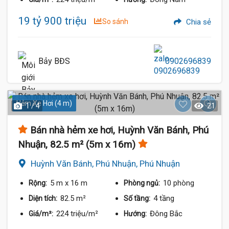
19 tỷ 900 triệu
So sánh
Chia sẻ
Bảy BĐS
0902696839
Hẻm Xe Hơi (4 m)
1 / 4
21
Bán nhà hẻm xe hơi, Huỳnh Văn Bánh, Phú
Nhuận, 82.5 m² (5m x 16m)
Huỳnh Văn Bánh, Phú Nhuận, Phú Nhuận
5 m
x 16 m
10 phòng
Rộng:
Phòng ngủ:
82.5 m²
4 tầng
Diện tích:
Số tầng:
224 triệu/m²
Đông Bắc
Giá/m²:
Hướng: