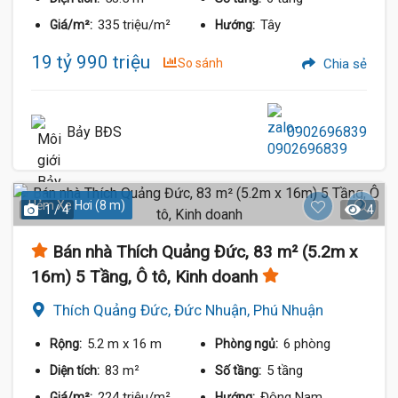
335 triệu/m²
Tây
Giá/m²:
Hướng:
19 tỷ 990 triệu
So sánh
Chia sẻ
Bảy BĐS
0902696839
Hẻm Xe Hơi (8 m)
1 / 4
4
Bán nhà Thích Quảng Đức, 83 m² (5.2m x
16m) 5 Tầng, Ô tô, Kinh doanh
Thích Quảng Đức, Đức Nhuận, Phú Nhuận
5.2 m
x 16 m
6 phòng
Rộng:
Phòng ngủ:
83 m²
5 tầng
Diện tích:
Số tầng:
224 triệu/m²
Đông Nam
Giá/m²:
Hướng: