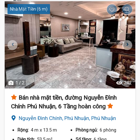
Nhà Mặt Tiền (6 m)
1 / 2
242
Bán nhà mặt tiền, đường Nguyễn Đình
Chính Phú Nhuận, 6 Tầng hoàn công
Nguyễn Đình Chính, Phú Nhuận, Phú Nhuận
4 m
x 13.5 m
6 phòng
Rộng:
Phòng ngủ:
53.5 m²
6 tầng
Diện tích:
Số tầng: