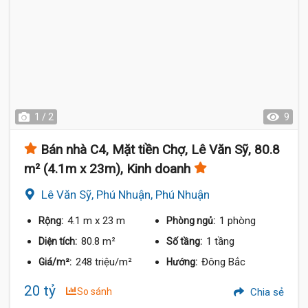
1 / 2
9
Bán nhà C4, Mặt tiền Chợ, Lê Văn Sỹ, 80.8
m² (4.1m x 23m), Kinh doanh
Lê Văn Sỹ, Phú Nhuận, Phú Nhuận
4.1 m
x 23 m
1 phòng
Rộng:
Phòng ngủ:
80.8 m²
1 tầng
Diện tích:
Số tầng:
248 triệu/m²
Đông Bắc
Giá/m²:
Hướng:
20 tỷ
So sánh
Chia sẻ