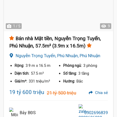
1 / 5
9
Bán nhà Mặt tiền, Nguyễn Trọng Tuyển,
Phú Nhuận, 57.5m² (3.9m x 16.5m)
Nguyễn Trọng Tuyển, Phú Nhuận, Phú Nhuận
3.9 m
x 16.5 m
3 phòng
Rộng:
Phòng ngủ:
57.5 m²
3 tầng
Diện tích:
Số tầng:
331 triệu/m²
Bắc
Giá/m²:
Hướng:
19 tỷ 600 triệu
21 tỷ 500 triệu
Chia sẻ
Bảy BĐS
0902696839