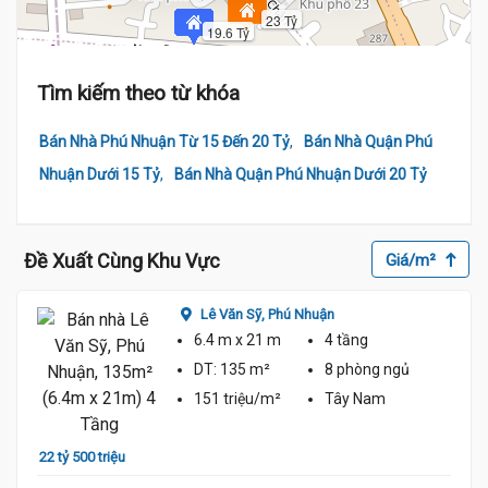
23 Tỷ
19.6 Tỷ
Tìm kiếm theo từ khóa
,
Bán Nhà Phú Nhuận Từ 15 Đến 20 Tỷ
Bán Nhà Quận Phú
,
Nhuận Dưới 15 Tỷ
Bán Nhà Quận Phú Nhuận Dưới 20 Tỷ
Đề Xuất Cùng Khu Vực
Giá/m²
18.5 Tỷ
Lê Văn Sỹ,
Phú Nhuận
6.4 m
x 21 m
4 tầng
DT:
135 m²
8 phòng
ngủ
151 triệu/m²
Tây Nam
22 tỷ 500 triệu
25 tỷ