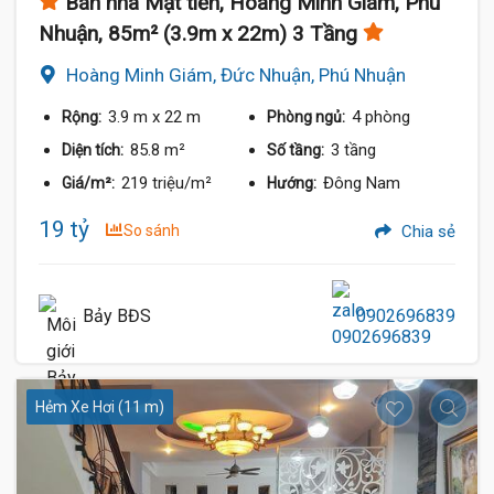
Bán nhà Mặt tiền, Hoàng Minh Giám, Phú
Nhuận, 85m² (3.9m x 22m) 3 Tầng
Hoàng Minh Giám, Đức Nhuận, Phú Nhuận
3.9 m
x 22 m
4 phòng
Rộng:
Phòng ngủ:
85.8 m²
3 tầng
Diện tích:
Số tầng:
219 triệu/m²
Đông Nam
Giá/m²:
Hướng:
19 tỷ
So sánh
Chia sẻ
Bảy BĐS
0902696839
Hẻm Xe Hơi (11 m)