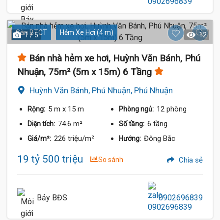
Sàn BTCT
Hẻm Xe Hơi (4 m)
1 / 5
12
Bán nhà hẻm xe hơi, Huỳnh Văn Bánh, Phú
Nhuận, 75m² (5m x 15m) 6 Tầng
Huỳnh Văn Bánh, Phú Nhuận, Phú Nhuận
5 m
x 15 m
12 phòng
Rộng:
Phòng ngủ:
74.6 m²
6 tầng
Diện tích:
Số tầng:
226 triệu/m²
Đông Bắc
Giá/m²:
Hướng:
19 tỷ 500 triệu
So sánh
Chia sẻ
Bảy BĐS
0902696839