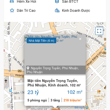
Hẻm Xe Hơi
Sàn BTCT
Dân Trí Cao
Kinh Doanh Được
×
Nhà Mặt Tiền (6 m)
19 Tỷ
Nguyễn Trọng Tuyển, Phú Nhuận,
Phú Nhuận
Mặt tiền Nguyễn Trọng Tuyển,
Phú Nhuận, KInh doanh, 102 m²
23 tỷ
102 m²
5 phòng ngủ
3 tầng
218 triệu/m²