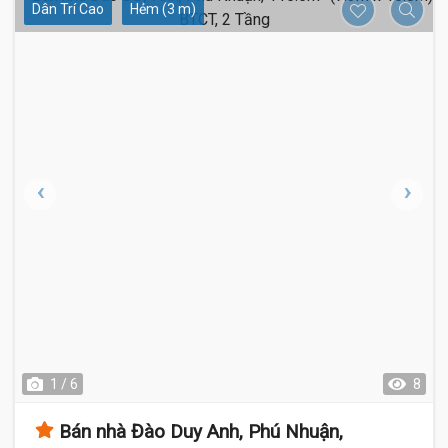
Dân Trí Cao
Hẻm (3 m)
1 / 6
8
Bán nhà Đào Duy Anh, Phú Nhuận,