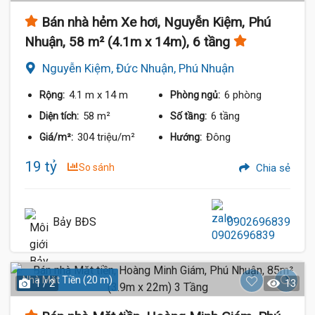
Bán nhà hẻm Xe hơi, Nguyễn Kiệm, Phú
Nhuận, 58 m² (4.1m x 14m), 6 tầng
Nguyễn Kiệm, Đức Nhuận, Phú Nhuận
4.1 m
x 14 m
6 phòng
Rộng:
Phòng ngủ:
58 m²
6 tầng
Diện tích:
Số tầng:
304 triệu/m²
Đông
Giá/m²:
Hướng:
19 tỷ
So sánh
Chia sẻ
Bảy BĐS
0902696839
Nhà Mặt Tiền (20 m)
1 / 2
13