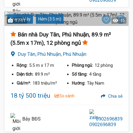
Thang Máy
Hẻm (3.5 m)
1 / 11
15
Bán nhà Duy Tân, Phú Nhuận, 89.9 m²
(5.5m x 17m), 12 phòng ngủ
Duy Tân, Phú Nhuận, Phú Nhuận
5.5 m
x 17 m
12 phòng
Rộng:
Phòng ngủ:
89.9 m²
4 tầng
Diện tích:
Số tầng:
183 triệu/m²
Tây Nam
Giá/m²:
Hướng:
18 tỷ 500 triệu
So sánh
Chia sẻ
Bảy BĐS
0902696839