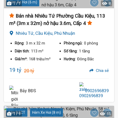
Hẻm Xe Hơi (6 m)
1 / 1
8
Bán nhà Nhiêu Tứ Phường Cầu Kiệu, 113
m² (3m x 32m) nở hậu 3.6m, Cấp 4
Nhiêu Tứ, Cầu Kiệu, Phú Nhuận
3 m
x 32 m
0 phòng
Rộng:
Phòng ngủ:
113 m²
1 tầng
Diện tích:
Số tầng:
168 triệu/m²
Đông Bắc
Giá/m²:
Hướng:
19 tỷ
20 tỷ
Chia sẻ
Bảy BĐS
0902696839
Sàn BTCT
Hẻm Xe Hơi (8 m)
1 / 9
15