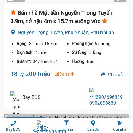
Bán nhà Mặt tiền Nguyễn Trọng Tuyển,
3.9m, nở hậu 4m x 15.7m vuông vức
Nguyễn Trọng Tuyển, Phú Nhuận, Phú Nhuận
3.9 m
x 15.7 m
6 phòng
Rộng:
Phòng ngủ:
49 m²
5 tầng
Diện tích:
Số tầng:
347 triệu/m²
Bắc
Giá/m²:
Hướng:
18 tỷ 200 triệu
So sánh
Chia sẻ
Bảy BĐS
0902696839
Hẻm Xe Hơi (3 m)
Bảy BĐS
Lọc nhà
Bản đồ
Gửi nhà
Bảy BĐS