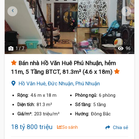
1 / 7
96
Bán nhà Hồ Văn Huê Phú Nhuận, hẻm
11m, 5 Tầng BTCT, 81.3m² (4.6 x 18m)
Hồ Văn Huê, Đức Nhuận, Phú Nhuận
4.6 m
x 18 m
6 phòng
Rộng:
Phòng ngủ:
81.3 m²
5 tầng
Diện tích:
Số tầng:
203 triệu/m²
Đông Bắc
Giá/m²:
Hướng:
18 tỷ 800 triệu
So sánh
Chia sẻ