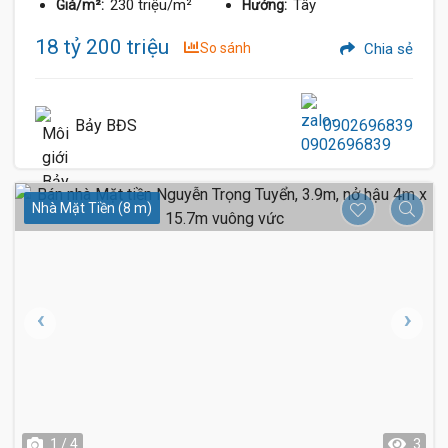
230 triệu/m²
Tây
Giá/m²:
Hướng:
18 tỷ 200 triệu
So sánh
Chia sẻ
Bảy BĐS
0902696839
Nhà Mặt Tiền (8 m)
1 / 4
3