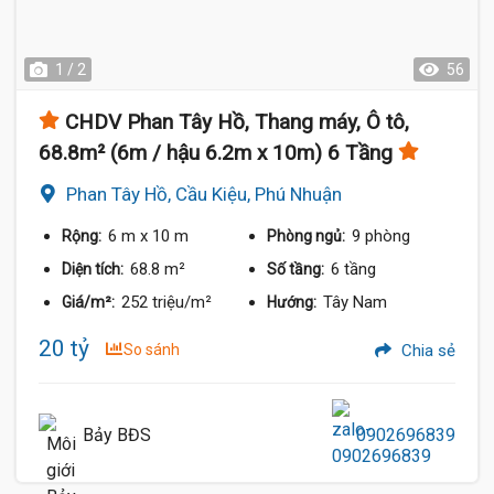
1 / 2
56
CHDV Phan Tây Hồ, Thang máy, Ô tô,
68.8m² (6m / hậu 6.2m x 10m) 6 Tầng
Phan Tây Hồ, Cầu Kiệu, Phú Nhuận
6 m
x 10 m
9 phòng
Rộng:
Phòng ngủ:
68.8 m²
6 tầng
Diện tích:
Số tầng:
252 triệu/m²
Tây Nam
Giá/m²:
Hướng:
20 tỷ
So sánh
Chia sẻ
Bảy BĐS
0902696839