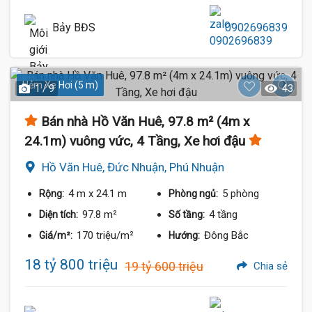
Bảy BĐS
0902696839
Hẻm Xe Hơi (5 m)
1 / 9
43
Bán nhà Hồ Văn Huê, 97.8 m² (4m x
24.1m) vuông vức, 4 Tầng, Xe hơi đậu
Hồ Văn Huê, Đức Nhuận, Phú Nhuận
4 m
x 24.1 m
5 phòng
Rộng:
Phòng ngủ:
97.8 m²
4 tầng
Diện tích:
Số tầng:
170 triệu/m²
Đông Bắc
Giá/m²:
Hướng:
18 tỷ 800 triệu
19 tỷ 600 triệu
Chia sẻ