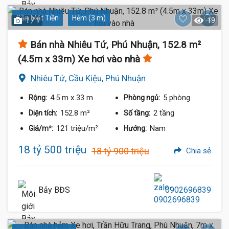
Gần Mặt Tiền
Hẻm (3 m)
1 / 1
19
Bán nhà Nhiêu Tứ, Phú Nhuận, 152.8 m²
(4.5m x 33m) Xe hơi vào nhà
Nhiêu Tứ, Cầu Kiệu, Phú Nhuận
4.5 m
x 33 m
5 phòng
Rộng:
Phòng ngủ:
152.8 m²
2 tầng
Diện tích:
Số tầng:
121 triệu/m²
Nam
Giá/m²:
Hướng:
18 tỷ 500 triệu
18 tỷ 900 triệu
Chia sẻ
Bảy BĐS
0902696839