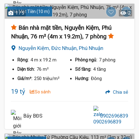
Nhà Mặt Tiền (10 m)
1 / 5
2
Bán nhà mặt tiền, Nguyễn Kiệm, Phú
Nhuận, 76 m² (4m x 19.2m), 7 phòng
Nguyễn Kiệm, Đức Nhuận, Phú Nhuận
4 m
x 19.2 m
7 phòng
Rộng:
Phòng ngủ:
76 m²
4 tầng
Diện tích:
Số tầng:
250 triệu/m²
Đông
Giá/m²:
Hướng:
19 tỷ
So sánh
Chia sẻ
Bảy BĐS
0902696839