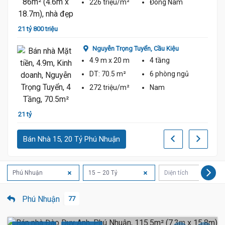
226 triệu/m²
Đông Nam
21 tỷ 800 triệu
20 tỷ 
Nguyễn Trọng Tuyển,
Cầu Kiệu
4.9 m
x 20 m
4 tầng
DT:
70.5 m²
6 phòng
ngủ
272 triệu/m²
Nam
20 Tỷ
21 tỷ
26 tỷ
Bán Nhà 15, 20 Tỷ Phú Nhuận
Phú Nhuận
15 – 20 Tỷ
Diện tích
Phú Nhuận
77