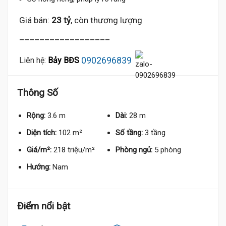
19 Tỷ
Giá bán:
23 tỷ
, còn thương lượng
__________________
0902696839
Liên hệ:
Bảy BĐS
20.9 Tỷ
Thông Số
18.8 Tỷ
Rộng:
3.6 m
Dài:
28 m
Diện tích:
102 m²
Số tầng:
3 tầng
Giá/m²:
218 triệu/m²
Phòng ngủ:
5 phòng
Hướng:
Nam
Điểm nổi bật