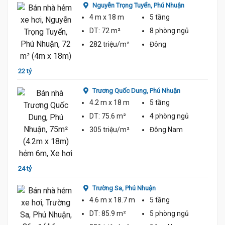
Nguyễn Trọng Tuyển,
Phú Nhuận
4 m
x 18 m
5 tầng
DT:
72 m²
8 phòng
ngủ
282 triệu/m²
Đông
22 tỷ
21 tỷ
Trương Quốc Dung,
Phú Nhuận
4.2 m
x 18 m
5 tầng
DT:
75.6 m²
4 phòng
ngủ
305 triệu/m²
Đông Nam
24 tỷ
25 tỷ
Trường Sa,
Phú Nhuận
4.6 m
x 18.7 m
5 tầng
DT:
85.9 m²
5 phòng
ngủ