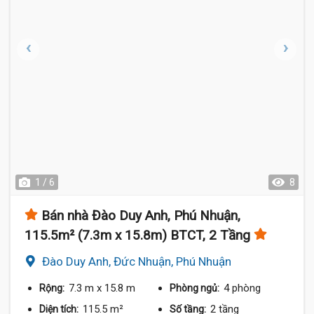
1 / 6
8
Bán nhà Đào Duy Anh, Phú Nhuận,
115.5m² (7.3m x 15.8m) BTCT, 2 Tầng
Đào Duy Anh, Đức Nhuận, Phú Nhuận
7.3 m
x 15.8 m
4 phòng
Rộng:
Phòng ngủ:
115.5 m²
2 tầng
Diện tích:
Số tầng: