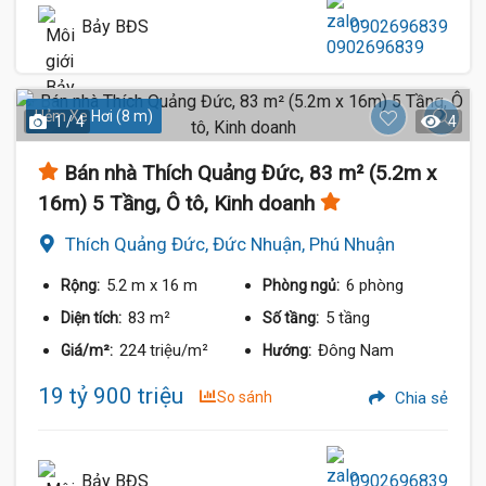
Bảy BĐS
0902696839
Hẻm Xe Hơi (8 m)
1 / 4
4
Bán nhà Thích Quảng Đức, 83 m² (5.2m x
16m) 5 Tầng, Ô tô, Kinh doanh
Thích Quảng Đức, Đức Nhuận, Phú Nhuận
5.2 m
x 16 m
6 phòng
Rộng:
Phòng ngủ:
83 m²
5 tầng
Diện tích:
Số tầng:
224 triệu/m²
Đông Nam
Giá/m²:
Hướng:
19 tỷ 900 triệu
So sánh
Chia sẻ
Bảy BĐS
0902696839