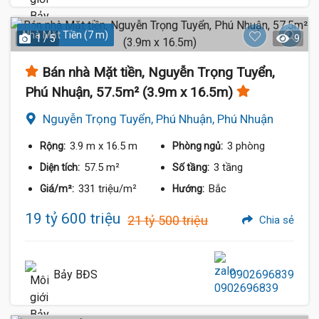
Nhà Mặt Tiền (7 m)
1 / 5
9
Bán nhà Mặt tiền, Nguyễn Trọng Tuyển,
Phú Nhuận, 57.5m² (3.9m x 16.5m)
Nguyễn Trọng Tuyển, Phú Nhuận, Phú Nhuận
3.9 m
x 16.5 m
3 phòng
Rộng:
Phòng ngủ:
57.5 m²
3 tầng
Diện tích:
Số tầng:
331 triệu/m²
Bắc
Giá/m²:
Hướng:
19 tỷ 600 triệu
21 tỷ 500 triệu
Chia sẻ
Bảy BĐS
0902696839