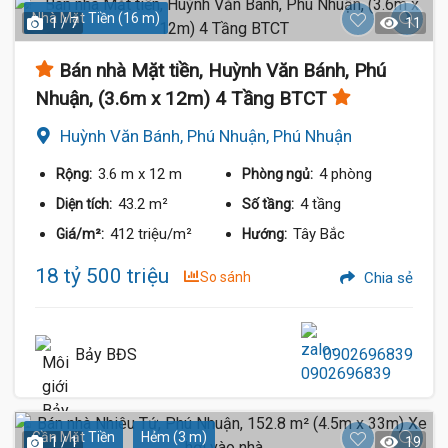
Nhà Mặt Tiền (16 m)
1 / 7
11
Bán nhà Mặt tiền, Huỳnh Văn Bánh, Phú
Nhuận, (3.6m x 12m) 4 Tầng BTCT
Huỳnh Văn Bánh, Phú Nhuận, Phú Nhuận
3.6 m
x 12 m
4 phòng
Rộng:
Phòng ngủ:
43.2 m²
4 tầng
Diện tích:
Số tầng:
412 triệu/m²
Tây Bắc
Giá/m²:
Hướng:
18 tỷ 500 triệu
So sánh
Chia sẻ
Bảy BĐS
0902696839
Gần Mặt Tiền
Hẻm (3 m)
1 / 1
19