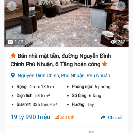
1 / 2
242
Bán nhà mặt tiền, đường Nguyễn Đình
Chính Phú Nhuận, 6 Tầng hoàn công
Nguyễn Đình Chính, Phú Nhuận, Phú Nhuận
4 m
x 13.5 m
6 phòng
Rộng:
Phòng ngủ:
53.5 m²
6 tầng
Diện tích:
Số tầng:
335 triệu/m²
Tây
Giá/m²:
Hướng:
19 tỷ 990 triệu
So sánh
Chia sẻ