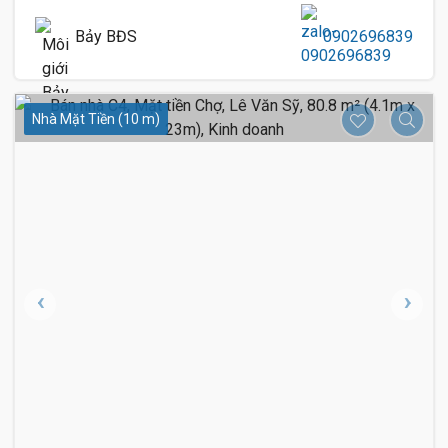
Bảy BĐS
0902696839
Nhà Mặt Tiền (10 m)