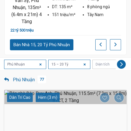
DT:
135 m²
8 phòng
ngủ
151 triệu/m²
Tây Nam
28 tỷ
22 tỷ 500 triệu
Bán Nhà 15, 20 Tỷ Phú Nhuận
Phú Nhuận
15 – 20 Tỷ
Diện tích
Phú Nhuận
77
Dân Trí Cao
Hẻm (3 m)