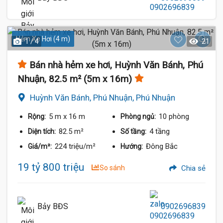
Hẻm Xe Hơi (4 m)
1 / 4
21
Bán nhà hẻm xe hơi, Huỳnh Văn Bánh, Phú
Nhuận, 82.5 m² (5m x 16m)
Huỳnh Văn Bánh, Phú Nhuận, Phú Nhuận
5 m
x 16 m
10 phòng
Rộng:
Phòng ngủ:
82.5 m²
4 tầng
Diện tích:
Số tầng:
224 triệu/m²
Đông Bắc
Giá/m²:
Hướng:
19 tỷ 800 triệu
So sánh
Chia sẻ
Bảy BĐS
0902696839