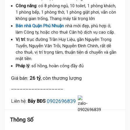
Công năng:
có 8 phòng ngủ, 10 toilet, 1 phòng khách,
1 phòng bếp, 1 phòng thờ, 1 phòng giặt phơi, vẫn còn
không gian trống, Thang máy tải trọng lớn
Bán nhà Quận Phú Nhuận
nhà mới đẹp, phù hợp ở,
làm Công ty, hoặc cho thuê Căn hộ dịch vụ cao cấp.
19 Tỷ
Vị trí:
trục đường Trần Huy Liệu, gần Nguyễn Trọng
Tuyển, Nguyễn Văn Trỗi, Nguyễn Đình Chính, rất dễ
cho thuê, vị trí trọng tâm, thuận tiện di chuyển và gần
mặt tiền.
20.9 Tỷ
Pháp lý:
sổ hồng, hoàn công đầy đủ
Giá bán:
26 tỷ
, còn thương lượng
18.8 Tỷ
__________________
0902696839
Liên hệ:
Bảy BĐS
Thông Số