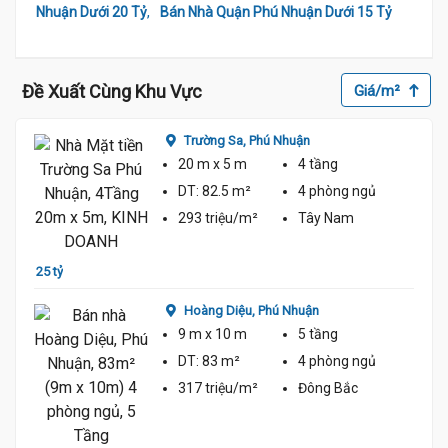
,
Nhuận Dưới 20 Tỷ
Bán Nhà Quận Phú Nhuận Dưới 15 Tỷ
Đề Xuất Cùng Khu Vực
Giá/m²
Trường Sa,
Phú Nhuận
20 m
x 5 m
4 tầng
DT:
82.5 m²
4 phòng
ngủ
293 triệu/m²
Tây Nam
25 tỷ
30 tỷ
Hoàng Diệu,
Phú Nhuận
9 m
x 10 m
5 tầng
DT:
83 m²
4 phòng
ngủ
317 triệu/m²
Đông Bắc
22 tỷ