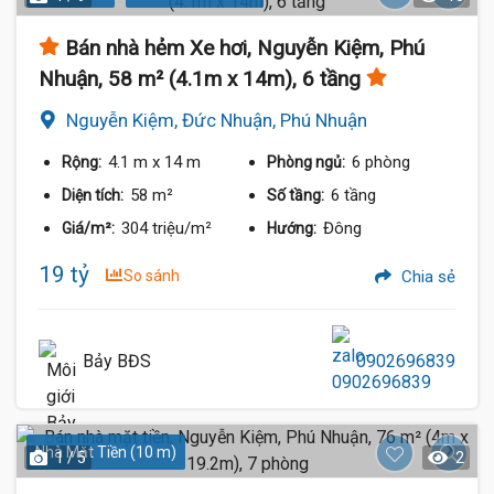
Bán nhà hẻm Xe hơi, Nguyễn Kiệm, Phú
Nhuận, 58 m² (4.1m x 14m), 6 tầng
Nguyễn Kiệm, Đức Nhuận, Phú Nhuận
4.1 m
x 14 m
6 phòng
Rộng:
Phòng ngủ:
58 m²
6 tầng
Diện tích:
Số tầng:
304 triệu/m²
Đông
Giá/m²:
Hướng:
19 tỷ
So sánh
Chia sẻ
Bảy BĐS
0902696839
Nhà Mặt Tiền (10 m)
1 / 5
2