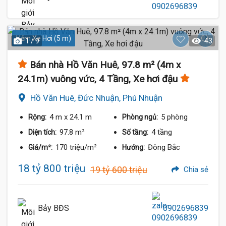
Hẻm Xe Hơi (5 m)
1 / 9
43
Bán nhà Hồ Văn Huê, 97.8 m² (4m x
24.1m) vuông vức, 4 Tầng, Xe hơi đậu
Hồ Văn Huê, Đức Nhuận, Phú Nhuận
4 m
x 24.1 m
5 phòng
Rộng:
Phòng ngủ:
97.8 m²
4 tầng
Diện tích:
Số tầng:
170 triệu/m²
Đông Bắc
Giá/m²:
Hướng:
18 tỷ 800 triệu
19 tỷ 600 triệu
Chia sẻ
Bảy BĐS
0902696839