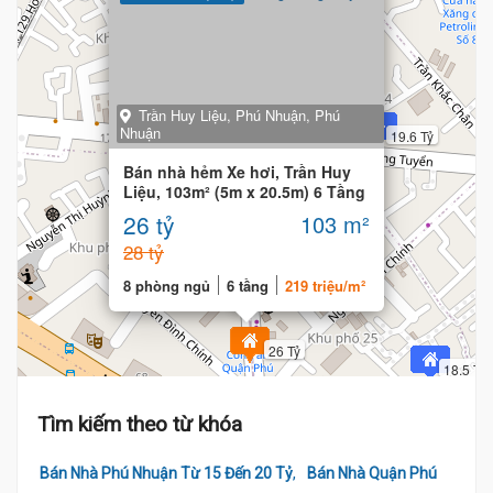
Trần Huy Liệu, Phú Nhuận, Phú
Nhuận
19.6 Tỷ
Bán nhà hẻm Xe hơi, Trần Huy
Liệu, 103m² (5m x 20.5m) 6 Tầng
thang máy
26 tỷ
103 m²
28 tỷ
8 phòng ngủ
6 tầng
219 triệu/m²
26 Tỷ
18.5 Tỷ
Tìm kiếm theo từ khóa
,
Bán Nhà Phú Nhuận Từ 15 Đến 20 Tỷ
Bán Nhà Quận Phú