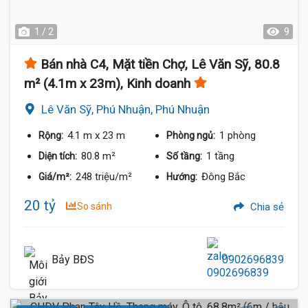
1 / 2
9
Bán nhà C4, Mặt tiền Chợ, Lê Văn Sỹ, 80.8
m² (4.1m x 23m), Kinh doanh
Lê Văn Sỹ, Phú Nhuận, Phú Nhuận
4.1 m
x 23 m
1 phòng
Rộng:
Phòng ngủ:
80.8 m²
1 tầng
Diện tích:
Số tầng:
248 triệu/m²
Đông Bắc
Giá/m²:
Hướng:
20 tỷ
So sánh
Chia sẻ
Bảy BĐS
0902696839