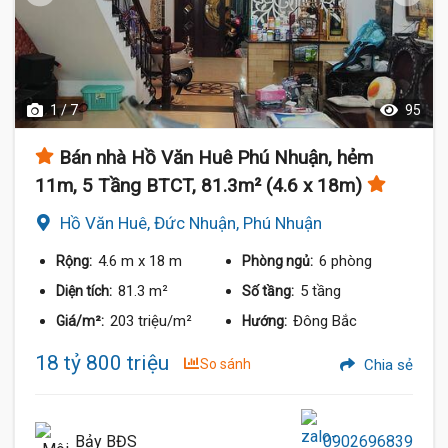
1 / 7
95
Bán nhà Hồ Văn Huê Phú Nhuận, hẻm
11m, 5 Tầng BTCT, 81.3m² (4.6 x 18m)
Hồ Văn Huê, Đức Nhuận, Phú Nhuận
4.6 m
x 18 m
6 phòng
Rộng:
Phòng ngủ:
81.3 m²
5 tầng
Diện tích:
Số tầng:
203 triệu/m²
Đông Bắc
Giá/m²:
Hướng:
18 tỷ 800 triệu
So sánh
Chia sẻ
Bảy BĐS
0902696839