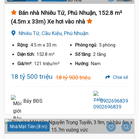
Bán nhà Nhiêu Tứ, Phú Nhuận, 152.8 m²
(4.5m x 33m) Xe hơi vào nhà
Nhiêu Tứ, Cầu Kiệu, Phú Nhuận
4.5 m
x 33 m
5 phòng
Rộng:
Phòng ngủ:
152.8 m²
2 tầng
Diện tích:
Số tầng:
121 triệu/m²
Nam
Giá/m²:
Hướng:
18 tỷ 500 triệu
18 tỷ 900 triệu
Chia sẻ
Bảy BĐS
0902696839
Nhà Mặt Tiền (8 m)