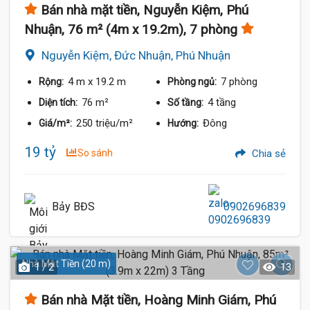
Bán nhà mặt tiền, Nguyễn Kiệm, Phú
Nhuận, 76 m² (4m x 19.2m), 7 phòng
Nguyễn Kiệm, Đức Nhuận, Phú Nhuận
4 m
x 19.2 m
7 phòng
Rộng:
Phòng ngủ:
76 m²
4 tầng
Diện tích:
Số tầng:
250 triệu/m²
Đông
Giá/m²:
Hướng:
19 tỷ
So sánh
Chia sẻ
Bảy BĐS
0902696839
Nhà Mặt Tiền (20 m)
1 / 2
13
Bán nhà Mặt tiền, Hoàng Minh Giám, Phú