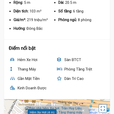
Rộng:
5 m
Dài:
20.5 m
Diện tích:
103 m²
Số tầng:
6 tầng
Giá/m²:
219 triệu/m²
Phòng ngủ:
8 phòng
Hướng:
Đông Bắc
Điểm nổi bật
18.8 Tỷ
Hẻm Xe Hơi
Sàn BTCT
Thang Máy
Phòng Tầng Trệt
Gần Mặt Tiền
Dân Trí Cao
19 
Kinh Doanh Được
×
Hẻm Xe Hơi (4 m)