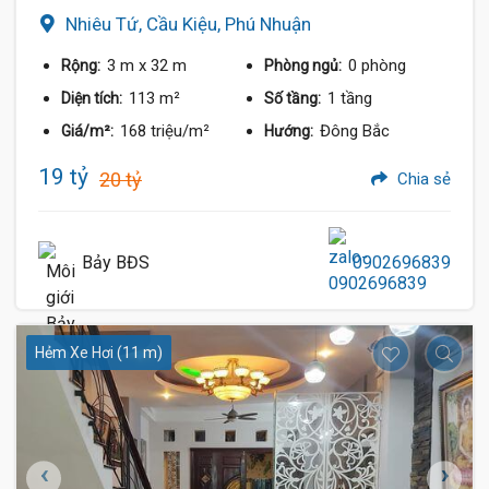
Nhiêu Tứ, Cầu Kiệu, Phú Nhuận
3 m
x 32 m
0 phòng
Rộng:
Phòng ngủ:
113 m²
1 tầng
Diện tích:
Số tầng:
168 triệu/m²
Đông Bắc
Giá/m²:
Hướng:
19 tỷ
20 tỷ
Chia sẻ
Bảy BĐS
0902696839
Hẻm Xe Hơi (11 m)