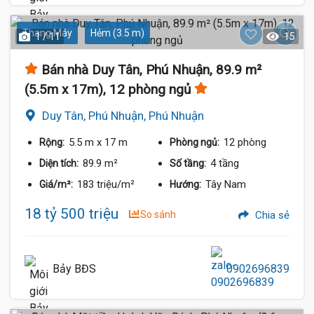
Thang Máy
Hẻm (3.5 m)
1 / 11
15
Bán nhà Duy Tân, Phú Nhuận, 89.9 m²
(5.5m x 17m), 12 phòng ngủ
Duy Tân, Phú Nhuận, Phú Nhuận
5.5 m
x 17 m
12 phòng
Rộng:
Phòng ngủ:
89.9 m²
4 tầng
Diện tích:
Số tầng:
183 triệu/m²
Tây Nam
Giá/m²:
Hướng:
18 tỷ 500 triệu
So sánh
Chia sẻ
Bảy BĐS
0902696839