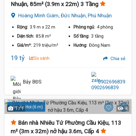
Nhuận, 85m² (3.9m x 22m) 3 Tầng
Hoàng Minh Giám, Đức Nhuận, Phú Nhuận
3.9 m
x 22 m
4 phòng
Rộng:
Phòng ngủ:
85.8 m²
3 tầng
Diện tích:
Số tầng:
219 triệu/m²
Đông Nam
Giá/m²:
Hướng:
19 tỷ
So sánh
Chia sẻ
Bảy BĐS
0902696839
Hẻm Xe Hơi (6 m)
1 / 1
8
Bán nhà Nhiêu Tứ Phường Cầu Kiệu, 113
m² (3m x 32m) nở hậu 3.6m, Cấp 4