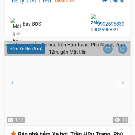
18 tỷ 200 triệu
So sánh
Chia sẻ
Bảy BĐS
0902696839
Hẻm Xe Hơi (6 m)
1 / 3
13
Bán nhà hẻm Xe hơi, Trần Hữu Trang, Phú