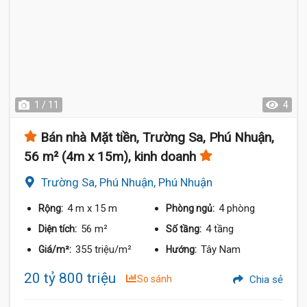
1 / 11
4
Bán nhà Mặt tiền, Trường Sa, Phú Nhuận,
56 m² (4m x 15m), kinh doanh
Trường Sa, Phú Nhuận, Phú Nhuận
4 m
x 15 m
4 phòng
Rộng:
Phòng ngủ:
56 m²
4 tầng
Diện tích:
Số tầng:
355 triệu/m²
Tây Nam
Giá/m²:
Hướng:
20 tỷ 800 triệu
So sánh
Chia sẻ