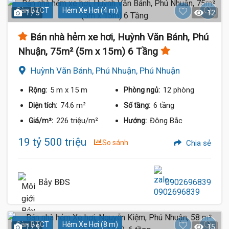
Sàn BTCT
Hẻm Xe Hơi (4 m)
1 / 5
12
Bán nhà hẻm xe hơi, Huỳnh Văn Bánh, Phú
Nhuận, 75m² (5m x 15m) 6 Tầng
Huỳnh Văn Bánh, Phú Nhuận, Phú Nhuận
5 m
x 15 m
12 phòng
Rộng:
Phòng ngủ:
74.6 m²
6 tầng
Diện tích:
Số tầng:
226 triệu/m²
Đông Bắc
Giá/m²:
Hướng:
19 tỷ 500 triệu
So sánh
Chia sẻ
Bảy BĐS
0902696839
Sàn BTCT
Hẻm Xe Hơi (8 m)
1 / 9
15