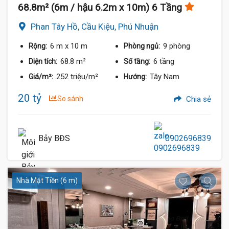
68.8m² (6m / hậu 6.2m x 10m) 6 Tầng
Phan Tây Hồ, Cầu Kiệu, Phú Nhuận
6 m
x 10 m
9 phòng
Rộng:
Phòng ngủ:
68.8 m²
6 tầng
Diện tích:
Số tầng:
252 triệu/m²
Tây Nam
Giá/m²:
Hướng:
20 tỷ
So sánh
Chia sẻ
Bảy BĐS
0902696839
Nhà Mặt Tiền (6 m)