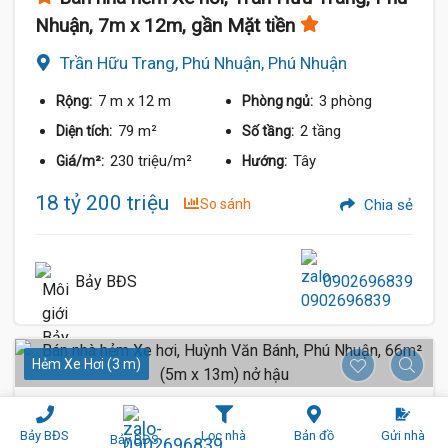
Nhuận, 7m x 12m, gần Mặt tiền
Trần Hữu Trang, Phú Nhuận, Phú Nhuận
7 m
x 12 m
3 phòng
Rộng:
Phòng ngủ:
79 m²
2 tầng
Diện tích:
Số tầng:
230 triệu/m²
Tây
Giá/m²:
Hướng:
18 tỷ 200 triệu
So sánh
Chia sẻ
Bảy BĐS
0902696839
Hẻm Xe Hơi (3 m)
Bảy BĐS
Lọc nhà
Bản đồ
Gửi nhà
Bảy BĐS