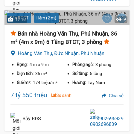
Sàn BTCT
Hẻm (2 m)
1 / 10
9
Bán nhà Hoàng Văn Thụ, Phú Nhuận, 36
m² (4m x 9m) 5 Tầng BTCT, 3 phòng
Hoàng Văn Thụ, Đức Nhuận, Phú Nhuận
4 m
x 9 m
3 phòng
Rộng:
Phòng ngủ:
36 m²
5 tầng
Diện tích:
Số tầng:
174 triệu/m²
Tây Nam
Giá/m²:
Hướng:
7 tỷ 550 triệu
So sánh
Chia sẻ
Bảy BĐS
0902696839