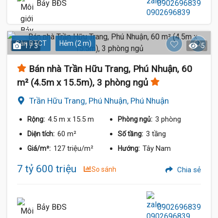
Bảy BĐS
0902696839
Sàn BTCT
Hẻm (2 m)
1 / 3
5
Bán nhà Trần Hữu Trang, Phú Nhuận, 60
m² (4.5m x 15.5m), 3 phòng ngủ
Trần Hữu Trang, Phú Nhuận, Phú Nhuận
4.5 m
x 15.5 m
3 phòng
Rộng:
Phòng ngủ:
60 m²
3 tầng
Diện tích:
Số tầng:
127 triệu/m²
Tây Nam
Giá/m²:
Hướng:
7 tỷ 600 triệu
So sánh
Chia sẻ
Bảy BĐS
0902696839