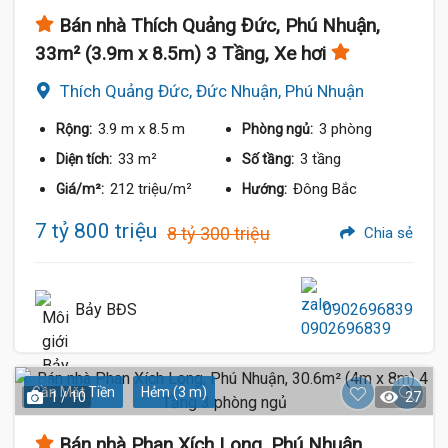
Bán nhà Thích Quảng Đức, Phú Nhuận,
33m² (3.9m x 8.5m) 3 Tầng, Xe hơi
Thích Quảng Đức, Đức Nhuận, Phú Nhuận
3.9 m
x 8.5 m
3 phòng
Rộng:
Phòng ngủ:
33 m²
3 tầng
Diện tích:
Số tầng:
212 triệu/m²
Đông Bắc
Giá/m²:
Hướng:
7 tỷ 800 triệu
8 tỷ 300 triệu
Chia sẻ
Bảy BĐS
0902696839
Gần Mặt Tiền
Hẻm (3 m)
1 / 10
27
Bán nhà Phan Xích Long, Phú Nhuận,