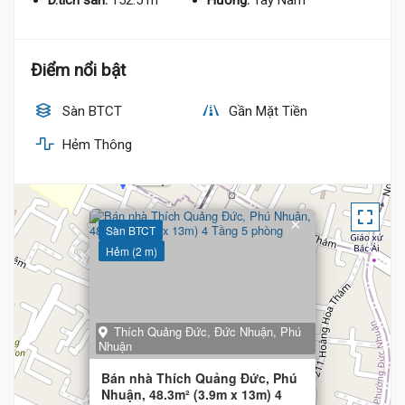
D.tích sàn:
152.5 m²
Hướng:
Tây Nam
Điểm nổi bật
Sàn BTCT
Gần Mặt Tiền
Hẻm Thông
7.8 Tỷ
×
Sàn BTCT
Hẻm (2 m)
Thích Quảng Đức, Đức Nhuận, Phú
Nhuận
Bán nhà Thích Quảng Đức, Phú
Nhuận, 48.3m² (3.9m x 13m) 4