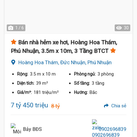
1 / 6
30
Bán nhà hẻm xe hơi, Hoàng Hoa Thám,
Phú Nhuận, 3.5m x 10m, 3 Tầng BTCT
Hoàng Hoa Thám, Đức Nhuận, Phú Nhuận
3.5 m
x 10 m
3 phòng
Rộng:
Phòng ngủ:
39 m²
3 tầng
Diện tích:
Số tầng:
181 triệu/m²
Bắc
Giá/m²:
Hướng:
7 tỷ 450 triệu
8 tỷ
Chia sẻ
Bảy BĐS
0902696839