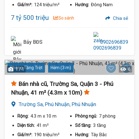
124 triệu/m²
Đông Nam
Giá/m²:
Hướng:
7 tỷ 500 triệu
So sánh
Chia sẻ
Bảy BĐS
0902696839
Phòng Tầng Trệt
Hẻm (3 m)
1 / 1
6
Bán nhà cũ, Trường Sa, Quận 3 - Phú
Nhuận, 41 m² (4.3m x 10m)
Trường Sa, Phú Nhuận, Phú Nhuận
4.3 m
x 10 m
7 phòng
Rộng:
Phòng ngủ:
41 m²
3 tầng
Diện tích:
Số tầng:
190 triệu/m²
Tây Bắc
Giá/m²:
Hướng: