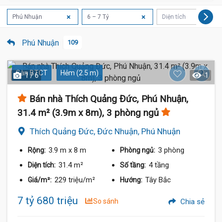
Phú Nhuận
6 – 7 Tỷ
Diện tích
Phú Nhuận
109
Sàn BTCT
Hẻm (2.5 m)
1 / 6
1
Bán nhà Thích Quảng Đức, Phú Nhuận,
31.4 m² (3.9m x 8m), 3 phòng ngủ
Thích Quảng Đức, Đức Nhuận, Phú Nhuận
3.9 m
x 8 m
3 phòng
Rộng:
Phòng ngủ:
31.4 m²
4 tầng
Diện tích:
Số tầng:
229 triệu/m²
Tây Bắc
Giá/m²:
Hướng:
7 tỷ 680 triệu
So sánh
Chia sẻ