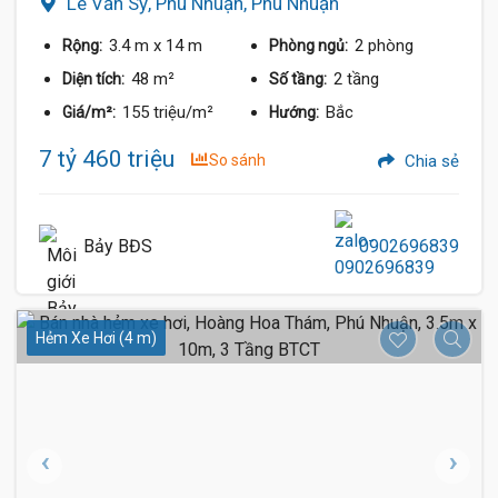
Lê Văn Sỹ, Phú Nhuận, Phú Nhuận
3.4 m
x 14 m
2 phòng
Rộng:
Phòng ngủ:
48 m²
2 tầng
Diện tích:
Số tầng:
155 triệu/m²
Bắc
Giá/m²:
Hướng:
7 tỷ 460 triệu
So sánh
Chia sẻ
Bảy BĐS
0902696839
Hẻm Xe Hơi (4 m)