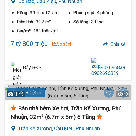
Cô Bắc, Cầu Kiệu, Phú Nhuận
3.1 m
x 12.7 m
4 phòng
Rộng:
Phòng ngủ:
39.2 m²
3 tầng
Diện tích:
Số tầng:
189 triệu/m²
Giá/m²:
7 tỷ 800 triệu
So sánh
Chia sẻ
Bảy BĐS
0902696839
Hẻm Xe Hơi (4 m)
1 / 3
9
Bán nhà hẻm Xe hơi, Trần Kế Xương, Phú
Nhuận, 32m² (6.7m x 5m) 5 Tầng
Trần Kế Xương, Cầu Kiệu, Phú Nhuận