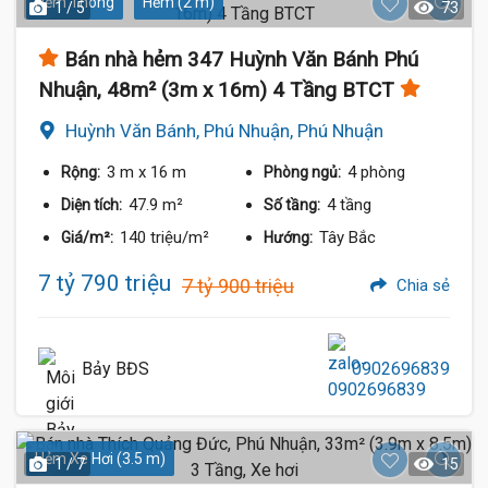
Hẻm Thông
Hẻm (2 m)
1 / 5
73
Bán nhà hẻm 347 Huỳnh Văn Bánh Phú
Nhuận, 48m² (3m x 16m) 4 Tầng BTCT
Huỳnh Văn Bánh, Phú Nhuận, Phú Nhuận
3 m
x 16 m
4 phòng
Rộng:
Phòng ngủ:
47.9 m²
4 tầng
Diện tích:
Số tầng:
140 triệu/m²
Tây Bắc
Giá/m²:
Hướng:
7 tỷ 790 triệu
7 tỷ 900 triệu
Chia sẻ
Bảy BĐS
0902696839
Hẻm Xe Hơi (3.5 m)
1 / 7
15