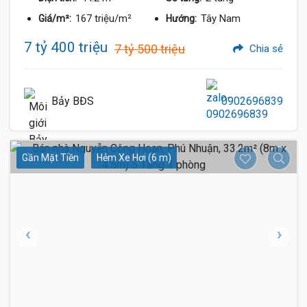
167 triệu/m²
Tây Nam
Giá/m²:
Hướng:
7 tỷ 400 triệu
7 tỷ 500 triệu
Chia sẻ
Bảy BĐS
0902696839
Gần Mặt Tiền
Hẻm Xe Hơi (6 m)