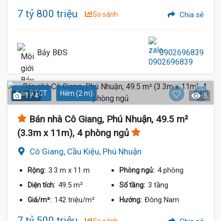
7 tỷ 800 triệu
So sánh
Chia sẻ
Bảy BĐS
0902696839
Sàn BTCT
Hẻm (2 m)
1 / 4
5
Bán nhà Cô Giang, Phú Nhuận, 49.5 m²
(3.3m x 11m), 4 phòng ngủ
Cô Giang, Cầu Kiệu, Phú Nhuận
3.3 m
x 11 m
4 phòng
Rộng:
Phòng ngủ:
49.5 m²
3 tầng
Diện tích:
Số tầng:
142 triệu/m²
Đông Nam
Giá/m²:
Hướng:
7 tỷ 500 triệu