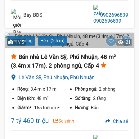
Bảy BĐS
0902696839
Hẻm Thông
Hẻm (2.5 m)
1 / 5
21
Bán nhà Lê Văn Sỹ, Phú Nhuận, 48 m²
(3.4m x 17m), 2 phòng ngủ, Cấp 4
Lê Văn Sỹ, Phú Nhuận, Phú Nhuận
3.4 m
x 17 m
2 phòng
Rộng:
Phòng ngủ:
48 m²
2 tầng
Diện tích:
Số tầng:
155 triệu/m²
Bắc
Giá/m²:
Hướng:
7 tỷ 460 triệu
So sánh
Chia sẻ