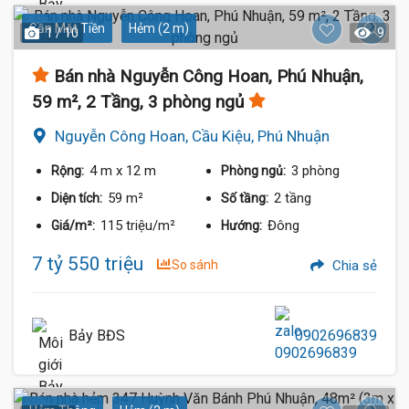
Gần Mặt Tiền
Hẻm (2 m)
1 / 10
9
Bán nhà Nguyễn Công Hoan, Phú Nhuận,
59 m², 2 Tầng, 3 phòng ngủ
Nguyễn Công Hoan, Cầu Kiệu, Phú Nhuận
4 m
x 12 m
3 phòng
Rộng:
Phòng ngủ:
59 m²
2 tầng
Diện tích:
Số tầng:
115 triệu/m²
Đông
Giá/m²:
Hướng:
7 tỷ 550 triệu
So sánh
Chia sẻ
Bảy BĐS
0902696839