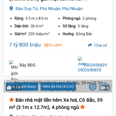
Đào Duy Từ, Phú Nhuận, Phú Nhuận
3.5 m
x 8.6 m
2 phòng
Rộng:
Phòng ngủ:
30.4 m²
3 tầng
Diện tích:
Số tầng:
233 triệu/m²
Đông Bắc
Giá/m²:
Hướng:
7 tỷ 800 triệu
So sánh
Chia sẻ
Bảy BĐS
0902696839
Kinh Doanh Được
Hẻm Xe Hơi (4.5 m)
1 / 4
6
Bán nhà mặt tiền hẻm Xe hơi, Cô Bắc, 39
m² (3.1m x 12.7m), 4 phòng ngủ