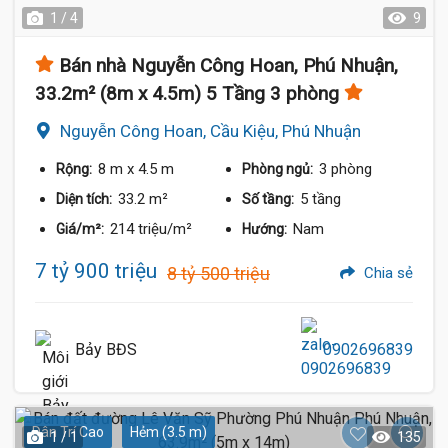
1 / 4
9
Bán nhà Nguyễn Công Hoan, Phú Nhuận,
33.2m² (8m x 4.5m) 5 Tầng 3 phòng
Nguyễn Công Hoan, Cầu Kiệu, Phú Nhuận
8 m
x 4.5 m
3 phòng
Rộng:
Phòng ngủ:
33.2 m²
5 tầng
Diện tích:
Số tầng:
214 triệu/m²
Nam
Giá/m²:
Hướng:
7 tỷ 900 triệu
8 tỷ 500 triệu
Chia sẻ
Bảy BĐS
0902696839
Dân Trí Cao
Hẻm (3.5 m)
1 / 1
135