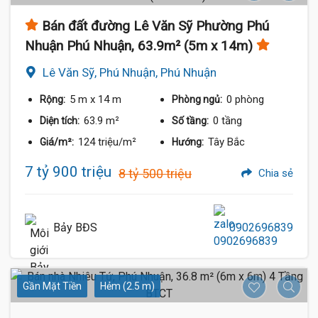
Bán đất đường Lê Văn Sỹ Phường Phú
Nhuận Phú Nhuận, 63.9m² (5m x 14m)
Lê Văn Sỹ, Phú Nhuận, Phú Nhuận
5 m
x 14 m
0 phòng
Rộng:
Phòng ngủ:
63.9 m²
0 tầng
Diện tích:
Số tầng:
124 triệu/m²
Tây Bắc
Giá/m²:
Hướng:
7 tỷ 900 triệu
8 tỷ 500 triệu
Chia sẻ
Bảy BĐS
0902696839
Gần Mặt Tiền
Hẻm (2.5 m)