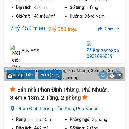
43.6 m²
3 tầng
Diện tích:
Số tầng:
149 triệu/m²
Đông Nam
Giá/m²:
Hướng:
7 tỷ 450 triệu
7 tỷ 950 triệu
Chia sẻ
Bảy BĐS
0902696839
Gần Mặt Tiền
Hẻm (3 m)
1 / 1
15
Bán nhà Phan Đình Phùng, Phú Nhuận,
3.4m x 13m, 2 Tầng, 2 phòng
Phan Đình Phùng, Cầu Kiệu, Phú Nhuận
3.4 m
x 13 m
2 phòng
Rộng:
Phòng ngủ:
44.2 m²
2 tầng
Diện tích:
Số tầng: