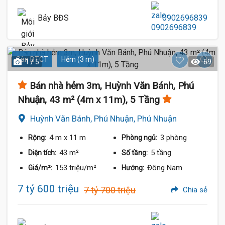
Bảy BĐS
0902696839
Sàn BTCT
Hẻm (3 m)
1 / 5
69
Bán nhà hẻm 3m, Huỳnh Văn Bánh, Phú
Nhuận, 43 m² (4m x 11m), 5 Tầng
Huỳnh Văn Bánh, Phú Nhuận, Phú Nhuận
4 m
x 11 m
3 phòng
Rộng:
Phòng ngủ:
43 m²
5 tầng
Diện tích:
Số tầng:
153 triệu/m²
Đông Nam
Giá/m²:
Hướng:
7 tỷ 600 triệu
7 tỷ 700 triệu
Chia sẻ