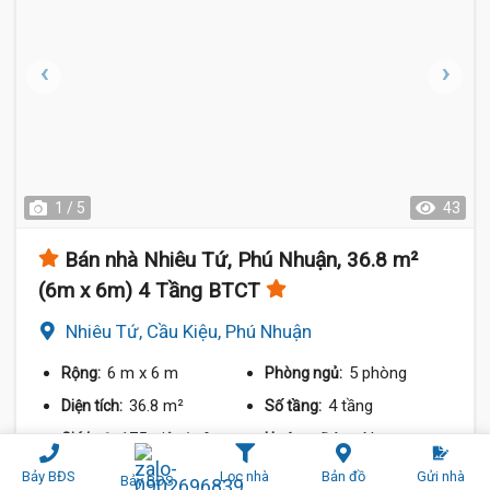
1 / 5
43
Bán nhà Nhiêu Tứ, Phú Nhuận, 36.8 m²
(6m x 6m) 4 Tầng BTCT
Nhiêu Tứ, Cầu Kiệu, Phú Nhuận
6 m
x 6 m
5 phòng
Rộng:
Phòng ngủ:
36.8 m²
4 tầng
Diện tích:
Số tầng:
175 triệu/m²
Đông Nam
Giá/m²:
Hướng:
Bảy BĐS
Lọc nhà
Bản đồ
Gửi nhà
7 tỷ 400 triệu
Bảy BĐS
7 tỷ 500 triệu
Chia sẻ