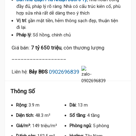
đầy đủ, pháp lý rõ ràng. Nhà có cấu trúc kiên cố, phù
hợp sửa nhà rất dễ dàng theo ý thích
Vị trí:
gần mặt tiền, hẻm thông sạch đẹp, thuận tiện
đi lại.
Pháp lý:
Sổ hồng, chính chủ
Giá bán:
7 tỷ 650 triệu
, còn thương lượng
__________________
0902696839
Liên hệ:
Bảy BĐS
Thông Số
Rộng:
3.9 m
Dài:
13 m
Diện tích:
48.3 m²
Số tầng:
4 tầng
Giá/m²:
149 triệu/m²
Phòng ngủ:
5 phòng