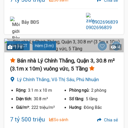
So sánh
Chia sẻ
Bảy BĐS
0902696839
Sàn BTCT
Hẻm (3 m)
1 / 8
4
Bán nhà Lý Chính Thắng, Quận 3, 30.8 m²
(3.1m x 10m) vuông vức, 5 Tầng
Lý Chính Thắng, Võ Thị Sáu, Phú Nhuận
3.1 m
x 10 m
2 phòng
Rộng:
Phòng ngủ:
30.8 m²
5 tầng
Diện tích:
Số tầng:
222 triệu/m²
Đông Bắc
Giá/m²:
Hướng:
7 tỷ 500 triệu
So sánh
Chia sẻ