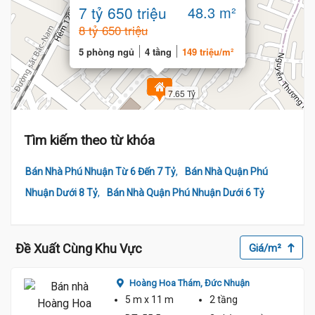
Tầng 5 phòng
7 tỷ 650 triệu
48.3 m²
8 tỷ 650 triệu
5 phòng ngủ
4 tầng
149 triệu/m²
7.65 Tỷ
7.6
Tìm kiếm theo từ khóa
,
Bán Nhà Phú Nhuận Từ 6 Đến 7 Tỷ
Bán Nhà Quận Phú
,
Nhuận Dưới 8 Tỷ
Bán Nhà Quận Phú Nhuận Dưới 6 Tỷ
Đề Xuất Cùng Khu Vực
Giá/m²
Hoàng Hoa Thám,
Đức Nhuận
5 m
x 11 m
2 tầng