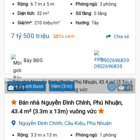
6.7 m
x 5 m
3 phòng
Rộng:
Phòng ngủ:
32 m²
5 tầng
Diện tích:
Số tầng:
210 triệu/m²
Tây
Giá/m²:
Hướng:
7 tỷ 500 triệu
So sánh
Chia sẻ
Bảy BĐS
0902696839
Kinh Doanh Được
Hẻm (3 m)
1 / 3
11
Bán nhà Nguyễn Đình Chính, Phú Nhuận,
43.4 m² (3.3m x 13m) vuông vức
Nguyễn Đình Chính, Cầu Kiệu, Phú Nhuận
3.3 m
x 13 m
1 phòng
Rộng:
Phòng ngủ: