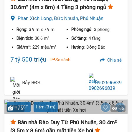
30.6m² (4m x 8m) 4 Tầng 3 phòng ngủ
Phan Xích Long, Đức Nhuận, Phú Nhuận
3.9 m
x 7.9 m
3 phòng
Rộng:
Phòng ngủ:
30.6 m²
4 tầng
Diện tích:
Số tầng:
229 triệu/m²
Đông Bắc
Giá/m²:
Hướng:
7 tỷ 500 triệu
So sánh
Chia sẻ
Bảy BĐS
0902696839
Sàn BTCT
Hẻm (3 m)
1 / 5
56
Bán nhà Đào Duy Từ Phú Nhuận, 30.4m²
(3.5m x 8.6m) gần mặt tiền Xe hơi