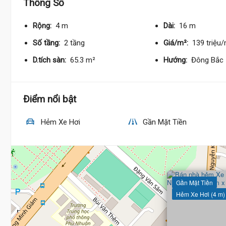
Thông Số
Rộng:
4 m
Dài:
16 m
Số tầng:
2 tầng
Giá/m²:
139 triệu
D.tích sàn:
65.3 m²
Hướng:
Đông Bắc
Điểm nổi bật
Hẻm Xe Hơi
Gần Mặt Tiền
Gần Mặt Tiền
Hẻm Xe Hơi (4 m)