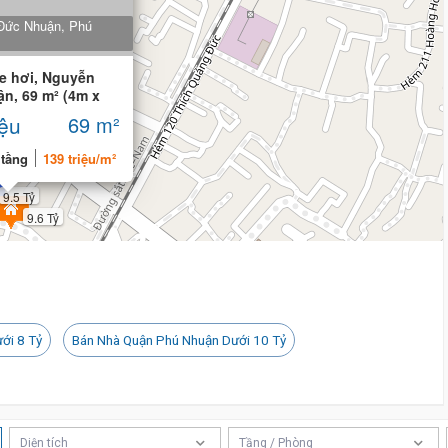
Đức Nhuận, Phú
9 tỷ 500 triệu
e hơi, Nguyễn
n, 69 m² (4m x
iệu
69 m²
 tầng
139 triệu/m²
9.5 Tỷ
9.6 Tỷ
9.6 Tỷ
ới 8 Tỷ
Bán Nhà Quận Phú Nhuận Dưới 10 Tỷ
Diện tích
Tầng / Phòng