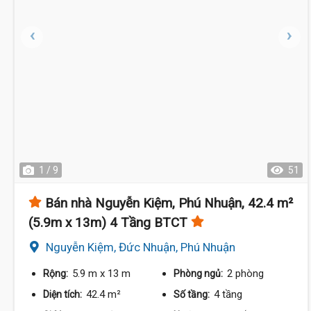
1 / 9
51
Bán nhà Nguyễn Kiệm, Phú Nhuận, 42.4 m²
(5.9m x 13m) 4 Tầng BTCT
Nguyễn Kiệm, Đức Nhuận, Phú Nhuận
5.9 m
x 13 m
2 phòng
Rộng:
Phòng ngủ:
9.5 Tỷ
42.4 m²
4 tầng
Diện tích:
Số tầng: