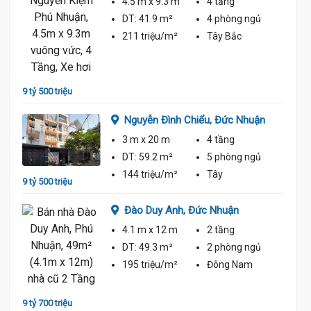
4.5 m
x 9.3 m
4 tầng
ủ
DT:
41.9 m²
4 phòng
ngủ
211 triệu/m²
Tây Bắc
9 tỷ 500 triệu
10 tỷ
Nguyễn Đình Chiểu,
Đức Nhuận
3 m
x 20 m
4 tầng
ủ
DT:
59.2 m²
5 phòng
ngủ
144 triệu/m²
Tây
9 tỷ 500 triệu
Đào Duy Anh,
Đức Nhuận
9 tỷ 20
4.1 m
x 12 m
2 tầng
DT:
49.3 m²
2 phòng
ngủ
195 triệu/m²
Đông Nam
ủ
9 tỷ 700 triệu