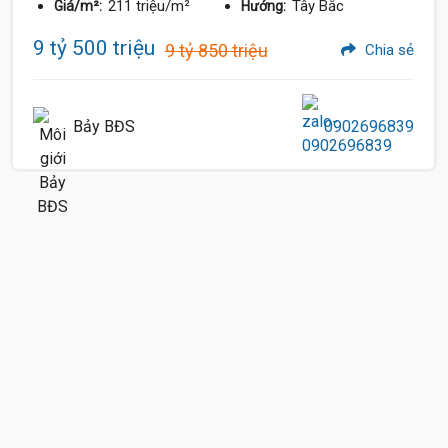
211 triệu/m²
Tây Bắc
Giá/m²:
Hướng:
9 tỷ 500 triệu
9 tỷ 850 triệu
Chia sẻ
Bảy BĐS
0902696839