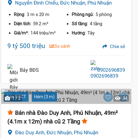
Nguyễn Đình Chiểu, Đức Nhuận, Phú Nhuận
3 m
x 20 m
5 phòng
Rộng:
Phòng ngủ:
59.2 m²
4 tầng
Diện tích:
Số tầng:
144 triệu/m²
Tây
Giá/m²:
Hướng:
9 tỷ 500 triệu
So sánh
Chia sẻ
Bảy BĐS
0902696839
Sàn BTCT
Hẻm (3 m)
1 / 2
34
Bán nhà Đào Duy Anh, Phú Nhuận, 49m²
(4.1m x 12m) nhà cũ 2 Tầng
Đào Duy Anh, Đức Nhuận, Phú Nhuận