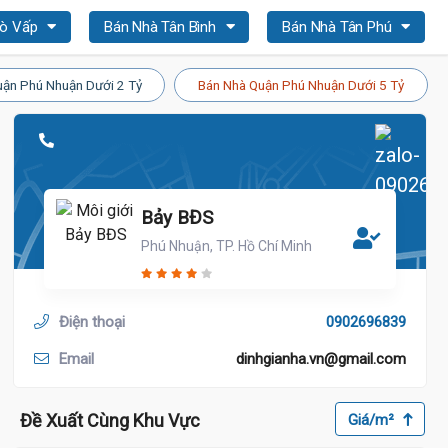
Gò Vấp
Bán Nhà Tân Bình
Bán Nhà Tân Phú
ận Phú Nhuận Dưới 2 Tỷ
Bán Nhà Quận Phú Nhuận Dưới 5 Tỷ
Bảy BĐS
Phú Nhuận, TP. Hồ Chí Minh
Điện thoại
0902696839
Email
dinhgianha.vn@gmail.com
Đề Xuất Cùng Khu Vực
Giá/m²