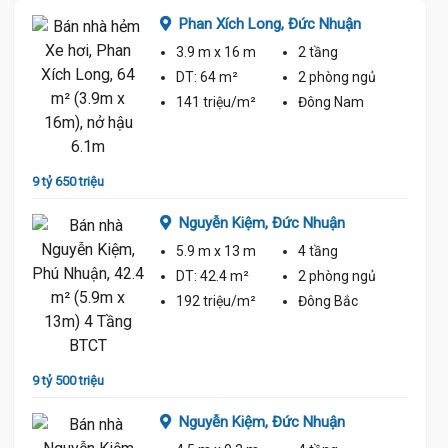
Phan Xích Long,
Đức Nhuận
3.9 m
x 16 m
2 tầng
ủ
DT:
64 m²
2 phòng
ngủ
141 triệu/m²
Đông Nam
9 tỷ 650 triệu
9 tỷ 80
Nguyễn Kiệm,
Đức Nhuận
5.9 m
x 13 m
4 tầng
ủ
DT:
42.4 m²
2 phòng
ngủ
192 triệu/m²
Đông Bắc
9 tỷ 500 triệu
9 tỷ 30
Nguyễn Kiệm,
Đức Nhuận