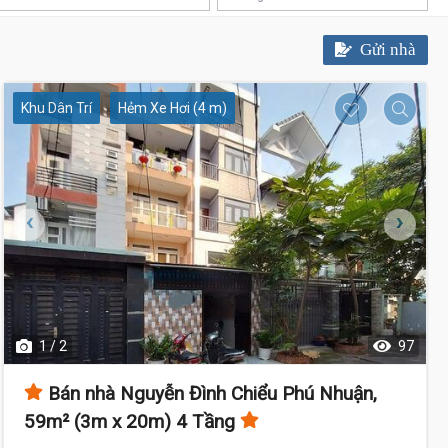
Gửi nhà
Khu Dân Trí
Hẻm Xe Hơi (4 m)
9.5 Tỷ
9.7 Tỷ
1 / 2
97
Bán nhà Nguyễn Đình Chiểu Phú Nhuận,
59m² (3m x 20m) 4 Tầng