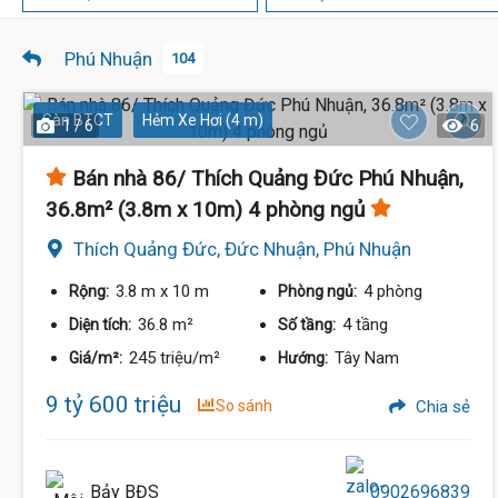
Phú Nhuận
104
Sàn BTCT
Hẻm Xe Hơi (4 m)
1 / 6
6
Bán nhà 86/ Thích Quảng Đức Phú Nhuận,
36.8m² (3.8m x 10m) 4 phòng ngủ
Thích Quảng Đức, Đức Nhuận, Phú Nhuận
3.8 m
x 10 m
4 phòng
Rộng:
Phòng ngủ:
36.8 m²
4 tầng
Diện tích:
Số tầng:
245 triệu/m²
Tây Nam
Giá/m²:
Hướng:
9 tỷ 600 triệu
So sánh
Chia sẻ
Bảy BĐS
0902696839