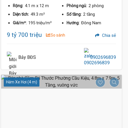
4.1 m
x 12 m
2 phòng
Rộng:
Phòng ngủ:
49.3 m²
2 tầng
Diện tích:
Số tầng:
195 triệu/m²
Đông Nam
Giá/m²:
Hướng:
9 tỷ 700 triệu
So sánh
Chia sẻ
Bảy BĐS
0902696839
Hẻm Xe Hơi (4 m)