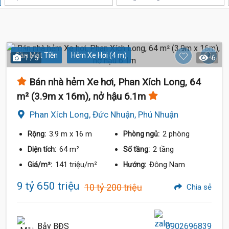
9.8 Tỷ
9.65 Tỷ
Gần Mặt Tiền
Hẻm Xe Hơi (4 m)
1 / 5
6
9.5 Tỷ
Bán nhà hẻm Xe hơi, Phan Xích Long, 64
m² (3.9m x 16m), nở hậu 6.1m
Phan Xích Long, Đức Nhuận, Phú Nhuận
9.75 Tỷ
3.9 m
x 16 m
2 phòng
Rộng:
Phòng ngủ:
9.5 Tỷ
64 m²
2 tầng
Diện tích:
Số tầng:
141 triệu/m²
Đông Nam
Giá/m²:
Hướng:
9 tỷ 650 triệu
10 tỷ 200 triệu
Chia sẻ
Bảy BĐS
0902696839