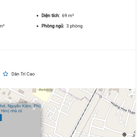
3.9 m
x 13 m
4 tầng
DT:
48.3 m²
5 phòng
ng
Diện tích:
69 m²
149 triệu/m²
Tây Nam
/m²
Phòng ngủ:
3 phòng
7 tỷ 650 triệu
Phan Xích Long,
Đức Nhuận
3.9 m
x 16 m
2 tầng
DT:
64 m²
2 phòng
ng
141 triệu/m²
Đông Nam
Dân Trí Cao
9 tỷ 650 triệu
Nguyễn Kiệm,
Đức Nhuận
×
5.9 m
x 13 m
4 tầng
DT:
42.4 m²
2 phòng
ng
192 triệu/m²
Đông Bắc