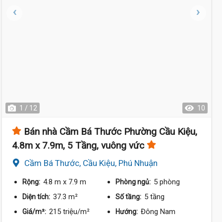
1 / 12
10
Bán nhà Cầm Bá Thước Phường Cầu Kiệu,
4.8m x 7.9m, 5 Tầng, vuông vức
Cầm Bá Thước, Cầu Kiệu, Phú Nhuận
4.8 m
x 7.9 m
5 phòng
Rộng:
Phòng ngủ:
37.3 m²
5 tầng
Diện tích:
Số tầng:
215 triệu/m²
Đông Nam
Giá/m²:
Hướng: