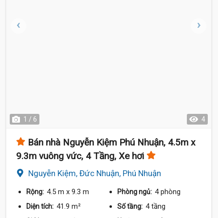
9.7 Tỷ
1 / 6
4
Bán nhà Nguyễn Kiệm Phú Nhuận, 4.5m x
9.3m vuông vức, 4 Tầng, Xe hơi
Nguyễn Kiệm, Đức Nhuận, Phú Nhuận
4.5 m
x 9.3 m
4 phòng
Rộng:
Phòng ngủ:
41.9 m²
4 tầng
Diện tích:
Số tầng: