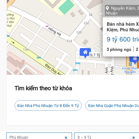
Nguyễn Kiệm, 
Nhuận
Bán nhà hẻm X
Kiệm, Phú Nhuậ
16m) nhà cũ
9 tỷ 600 tr
3 phòng ngủ
2
9.7 Tỷ
Tìm kiếm theo từ khóa
Bán Nhà Phú Nhuận Từ 8 Đến 9 Tỷ
Bán Nhà Quận Phú Nhuận Dư
Phú Nhuận
8 – 9 Tỷ