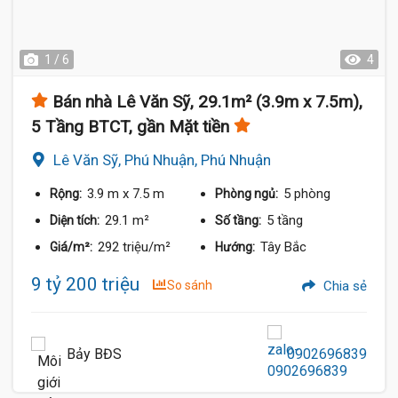
1 / 6
4
Bán nhà Lê Văn Sỹ, 29.1m² (3.9m x 7.5m),
5 Tầng BTCT, gần Mặt tiền
Lê Văn Sỹ, Phú Nhuận, Phú Nhuận
3.9 m
x 7.5 m
5 phòng
Rộng:
Phòng ngủ:
29.1 m²
5 tầng
Diện tích:
Số tầng:
292 triệu/m²
Tây Bắc
Giá/m²:
Hướng:
9 tỷ 200 triệu
So sánh
Chia sẻ
Bảy BĐS
0902696839