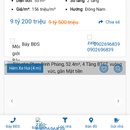
55 m²
2 tầng
Diện tích:
Số tầng:
156 triệu/m²
Đông Nam
Giá/m²:
Hướng:
9 tỷ 200 triệu
9 tỷ 500 triệu
Chia sẻ
Bảy BĐS
0902696839
Hẻm Xe Hơi (4 m)
Bảy BĐS
Lọc nhà
Bản đồ
Gửi nhà
Bảy BĐS