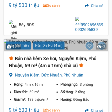
9 tỷ 500 triệu
So sánh
Chia sẻ
Bảy BĐS
0902696839
Gần Mặt Tiền
Hẻm Xe Hơi (4 m)
1 / 4
7
Bán nhà hẻm Xe hơi, Nguyễn Kiệm, Phú
Nhuận, 69 m² (4m x 16m) nhà cũ
Nguyễn Kiệm, Đức Nhuận, Phú Nhuận
4 m
x 16 m
3 phòng
Rộng:
Phòng ngủ:
69 m²
2 tầng
Diện tích:
Số tầng:
139 triệu/m²
Đông Bắc
Giá/m²:
Hướng:
9 tỷ 600 triệu
So sánh
Chia sẻ