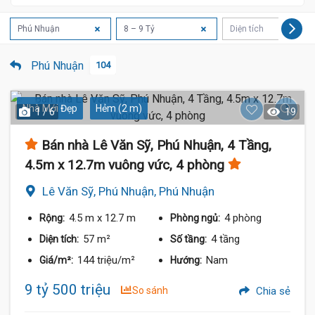
Phú Nhuận
8 – 9 Tỷ
Diện tích
Phú Nhuận
104
Nhà Mới Đẹp
Hẻm (2 m)
1 / 6
19
Bán nhà Lê Văn Sỹ, Phú Nhuận, 4 Tầng,
4.5m x 12.7m vuông vức, 4 phòng
Lê Văn Sỹ, Phú Nhuận, Phú Nhuận
4.5 m
x 12.7 m
4 phòng
Rộng:
Phòng ngủ:
57 m²
4 tầng
Diện tích:
Số tầng:
144 triệu/m²
Nam
Giá/m²:
Hướng:
9 tỷ 500 triệu
So sánh
Chia sẻ