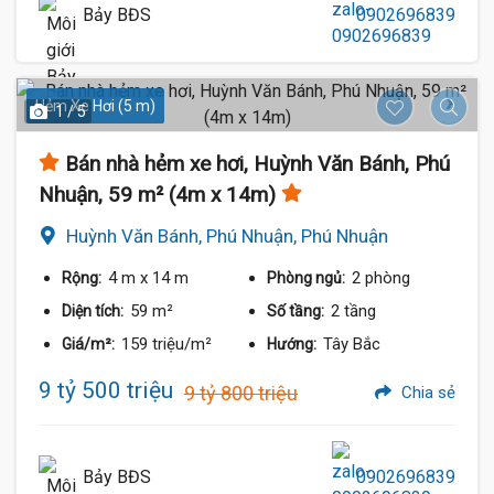
Bảy BĐS
0902696839
Hẻm Xe Hơi (5 m)
1 / 5
Bán nhà hẻm xe hơi, Huỳnh Văn Bánh, Phú
Nhuận, 59 m² (4m x 14m)
Huỳnh Văn Bánh, Phú Nhuận, Phú Nhuận
4 m
x 14 m
2 phòng
Rộng:
Phòng ngủ:
59 m²
2 tầng
Diện tích:
Số tầng:
159 triệu/m²
Tây Bắc
Giá/m²:
Hướng:
9 tỷ 500 triệu
9 tỷ 800 triệu
Chia sẻ
Bảy BĐS
0902696839