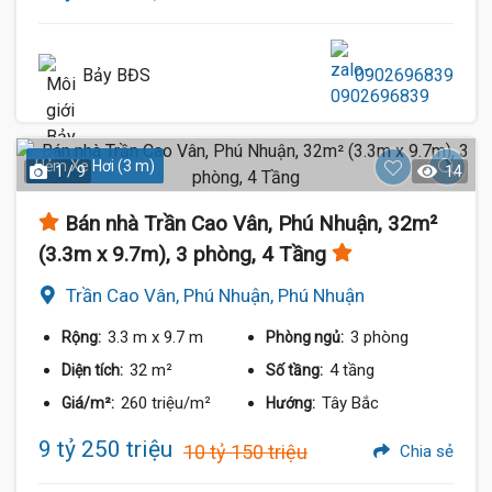
Bảy BĐS
0902696839
Hẻm Xe Hơi (3 m)
1 / 9
14
Bán nhà Trần Cao Vân, Phú Nhuận, 32m²
(3.3m x 9.7m), 3 phòng, 4 Tầng
Trần Cao Vân, Phú Nhuận, Phú Nhuận
3.3 m
x 9.7 m
3 phòng
Rộng:
Phòng ngủ:
32 m²
4 tầng
Diện tích:
Số tầng:
260 triệu/m²
Tây Bắc
Giá/m²:
Hướng:
9 tỷ 250 triệu
10 tỷ 150 triệu
Chia sẻ