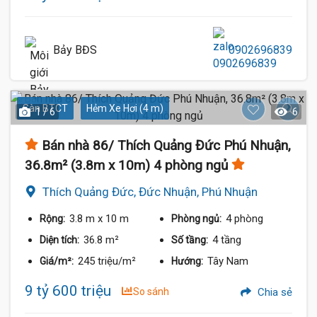
Bảy BĐS
0902696839
Sàn BTCT
Hẻm Xe Hơi (4 m)
1 / 6
6
Bán nhà 86/ Thích Quảng Đức Phú Nhuận,
36.8m² (3.8m x 10m) 4 phòng ngủ
Thích Quảng Đức, Đức Nhuận, Phú Nhuận
3.8 m
x 10 m
4 phòng
Rộng:
Phòng ngủ:
36.8 m²
4 tầng
Diện tích:
Số tầng:
245 triệu/m²
Tây Nam
Giá/m²:
Hướng:
9 tỷ 600 triệu
So sánh
Chia sẻ