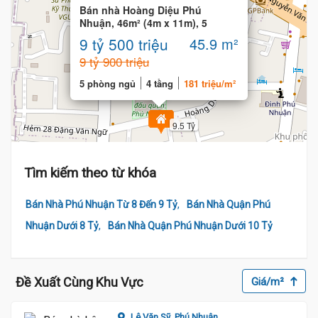
Bán nhà Hoàng Diệu Phú
Nhuận, 46m² (4m x 11m), 5
phòng ngủ, 4 Tầng đúc
9 tỷ 500 triệu
45.9 m²
9 tỷ 900 triệu
5 phòng ngủ
4 tầng
181 triệu/m²
9.5 Tỷ
Tìm kiếm theo từ khóa
,
Bán Nhà Phú Nhuận Từ 8 Đến 9 Tỷ
Bán Nhà Quận Phú
,
Nhuận Dưới 8 Tỷ
Bán Nhà Quận Phú Nhuận Dưới 10 Tỷ
Đề Xuất Cùng Khu Vực
Giá/m²
Lê Văn Sỹ,
Phú Nhuận