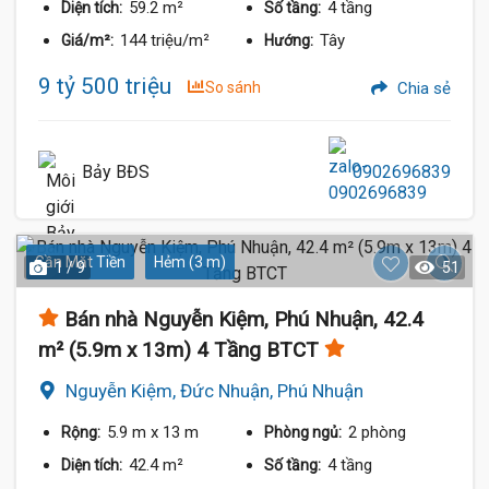
59.2 m²
4 tầng
Diện tích:
Số tầng:
144 triệu/m²
Tây
Giá/m²:
Hướng:
9 tỷ 500 triệu
So sánh
Chia sẻ
Bảy BĐS
0902696839
Gần Mặt Tiền
Hẻm (3 m)
1 / 9
51
Bán nhà Nguyễn Kiệm, Phú Nhuận, 42.4
m² (5.9m x 13m) 4 Tầng BTCT
Nguyễn Kiệm, Đức Nhuận, Phú Nhuận
5.9 m
x 13 m
2 phòng
Rộng:
Phòng ngủ:
42.4 m²
4 tầng
Diện tích:
Số tầng: