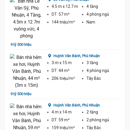
4.5 m
x 12.7 m
4 tầng
DT:
57 m²
4 phòng
ngủ
144 triệu/m²
Nam
9 tỷ 2
9 tỷ 500 triệu
9.5 Tỷ
Huỳnh Văn Bánh,
Phú Nhuận
9.5 Tỷ
3 m
x 15 m
3 tầng
DT:
44 m²
4 phòng
ngủ
206 triệu/m²
Tây Bắc
10 tỷ
9 tỷ 500 triệu
Huỳnh Văn Bánh,
Phú Nhuận
4 m
x 14 m
2 tầng
DT:
59 m²
2 phòng
ngủ
159 triệu/m²
Tây Bắc