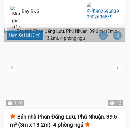
Bảy BĐS
0902696839
Hẻm Xe Hơi (3 m)
1 / 6
12
Bán nhà Phan Đăng Lưu, Phú Nhuận, 39.6
m² (3m x 13.2m), 4 phòng ngủ