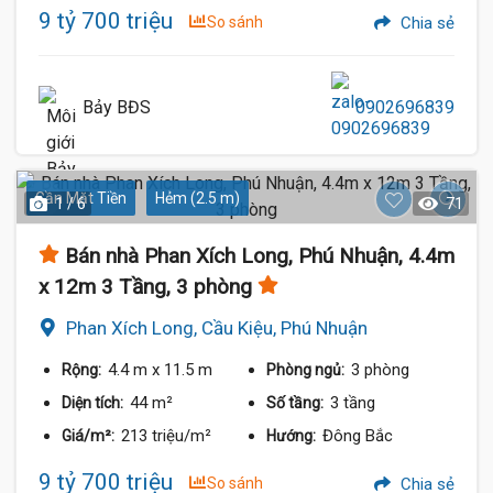
9 tỷ 700 triệu
So sánh
Chia sẻ
Bảy BĐS
0902696839
Gần Mặt Tiền
Hẻm (2.5 m)
1 / 6
71
Bán nhà Phan Xích Long, Phú Nhuận, 4.4m
x 12m 3 Tầng, 3 phòng
Phan Xích Long, Cầu Kiệu, Phú Nhuận
4.4 m
x 11.5 m
3 phòng
Rộng:
Phòng ngủ:
44 m²
3 tầng
Diện tích:
Số tầng:
213 triệu/m²
Đông Bắc
Giá/m²:
Hướng:
9 tỷ 700 triệu
So sánh
Chia sẻ