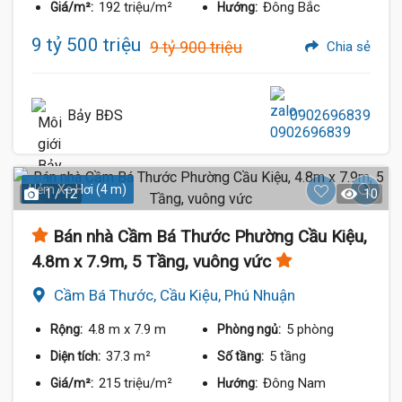
192 triệu/m²
Đông Bắc
Giá/m²:
Hướng:
9 tỷ 500 triệu
9 tỷ 900 triệu
Chia sẻ
Bảy BĐS
0902696839
Hẻm Xe Hơi (4 m)
1 / 12
10
Bán nhà Cầm Bá Thước Phường Cầu Kiệu,
4.8m x 7.9m, 5 Tầng, vuông vức
Cầm Bá Thước, Cầu Kiệu, Phú Nhuận
4.8 m
x 7.9 m
5 phòng
Rộng:
Phòng ngủ:
37.3 m²
5 tầng
Diện tích:
Số tầng:
215 triệu/m²
Đông Nam
Giá/m²:
Hướng: