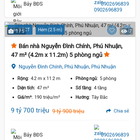
Bảy BĐS
0902696839
Sàn BTCT
Hẻm (2.5 m)
1 / 5
7
Bán nhà Nguyễn Đình Chính, Phú Nhuận,
47 m² (4.2m x 11.2m) 5 phòng ngủ
Nguyễn Đình Chính, Phú Nhuận, Phú Nhuận
4.2 m
x 11.2 m
5 phòng
Rộng:
Phòng ngủ:
47 m²
4 tầng
Diện tích:
Số tầng:
190 triệu/m²
Tây Bắc
Giá/m²:
Hướng:
9 tỷ 700 triệu
9 tỷ 900 triệu
Chia sẻ
Bảy BĐS
0902696839