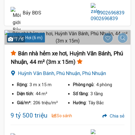
Bảy BĐS
0902696839
Hẻm Xe Hơi (6 m)
1 / 6
Bán nhà hẻm xe hơi, Huỳnh Văn Bánh, Phú
Nhuận, 44 m² (3m x 15m)
Huỳnh Văn Bánh, Phú Nhuận, Phú Nhuận
3 m
x 15 m
4 phòng
Rộng:
Phòng ngủ:
44 m²
3 tầng
Diện tích:
Số tầng:
206 triệu/m²
Tây Bắc
Giá/m²:
Hướng:
9 tỷ 500 triệu
So sánh
Chia sẻ