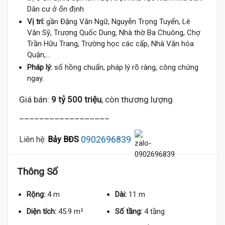
Dân cư ở ổn định
Vị trí:
gần Đặng Văn Ngữ, Nguyễn Trọng Tuyển, Lê
Văn Sỹ, Trương Quốc Dung, Nhà thờ Ba Chuông, Chợ
Trần Hữu Trang, Trường học các cấp, Nhà Văn hóa
Quận,...
Pháp lý:
sổ hồng chuẩn, pháp lý rõ ràng, công chứng
ngay.
Giá bán:
9 tỷ 500 triệu
, còn thương lượng
__________________
0902696839
Liên hệ:
Bảy BĐS
Thông Số
Rộng:
4 m
Dài:
11 m
Diện tích:
45.9 m²
Số tầng:
4 tầng