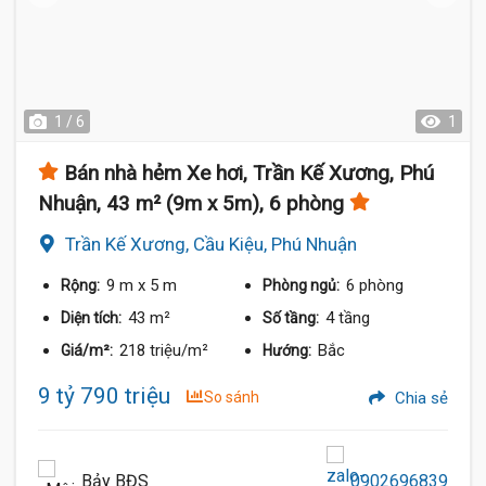
1 / 6
1
Bán nhà hẻm Xe hơi, Trần Kế Xương, Phú
Nhuận, 43 m² (9m x 5m), 6 phòng
Trần Kế Xương, Cầu Kiệu, Phú Nhuận
9 m
x 5 m
6 phòng
Rộng:
Phòng ngủ:
43 m²
4 tầng
Diện tích:
Số tầng:
218 triệu/m²
Bắc
Giá/m²:
Hướng:
9 tỷ 790 triệu
So sánh
Chia sẻ
Bảy BĐS
0902696839