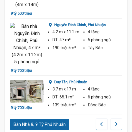
9 tỷ 500 triệu
8 tỷ 9
Nguyễn Đình Chính,
Phú Nhuận
4.2 m
x 11.2 m
4 tầng
DT:
47 m²
5 phòng
ngủ
190 triệu/m²
Tây Bắc
9 tỷ 700 triệu
10 tỷ 
Duy Tân,
Phú Nhuận
3.7 m
x 17 m
4 tầng
DT:
65.1 m²
6 phòng
ngủ
139 triệu/m²
Đông Bắc
9 tỷ 700 triệu
8 tỷ 7
Bán Nhà 8, 9 Tỷ Phú Nhuận