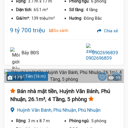
3.7 m
x 17 m
6 phòng
Rộng:
Phòng ngủ:
65.1 m²
4 tầng
Diện tích:
Số tầng:
139 triệu/m²
Đông Bắc
Giá/m²:
Hướng:
9 tỷ 700 triệu
So sánh
Chia sẻ
Bảy BĐS
0902696839
Nhà Mặt Tiền (16 m)
1 / 5
19
Bán nhà mặt tiền, Huỳnh Văn Bánh, Phú
Nhuận, 26.1m², 4 Tầng, 5 phòng
Huỳnh Văn Bánh, Phú Nhuận, Phú Nhuận
3 m
x 8.7 m
5 phòng
Rộng:
Phòng ngủ: