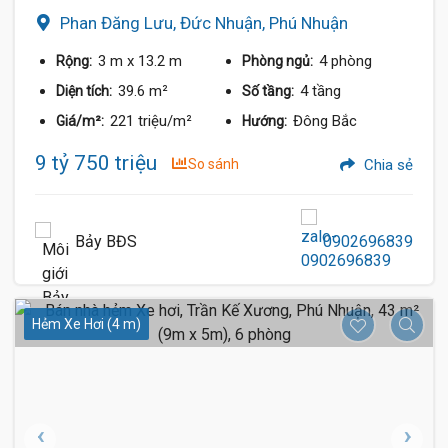
Phan Đăng Lưu, Đức Nhuận, Phú Nhuận
3 m
x 13.2 m
4 phòng
Rộng:
Phòng ngủ:
39.6 m²
4 tầng
Diện tích:
Số tầng:
221 triệu/m²
Đông Bắc
Giá/m²:
Hướng:
9 tỷ 750 triệu
So sánh
Chia sẻ
Bảy BĐS
0902696839
Hẻm Xe Hơi (4 m)