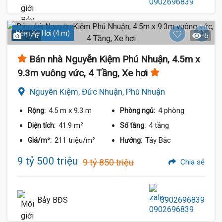
Hẻm Xe Hơi (4 m)
1 / 6
5
Bán nhà Nguyễn Kiệm Phú Nhuận, 4.5m x
9.3m vuông vức, 4 Tầng, Xe hơi
Nguyễn Kiệm, Đức Nhuận, Phú Nhuận
4.5 m
x 9.3 m
4 phòng
Rộng:
Phòng ngủ:
41.9 m²
4 tầng
Diện tích:
Số tầng:
211 triệu/m²
Tây Bắc
Giá/m²:
Hướng:
9 tỷ 500 triệu
9 tỷ 850 triệu
Chia sẻ
Bảy BĐS
0902696839