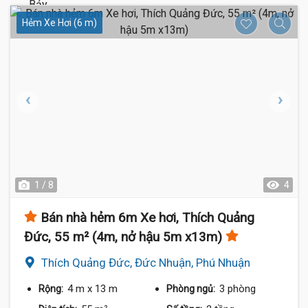
Hẻm Xe Hơi (6 m)
1 / 8
4
Bán nhà hẻm 6m Xe hơi, Thích Quảng
Đức, 55 m² (4m, nở hậu 5m x13m)
Thích Quảng Đức, Đức Nhuận, Phú Nhuận
4 m
x 13 m
3 phòng
Rộng:
Phòng ngủ: