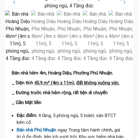
Bán nhà hẻm 4m, Hoàng Diệu, Phường Phú Nhuận.
_ Diện tích
45.9 m² (4m x 11m)
,
đất không vuông vức.
_ Đường trước nhà hẻm rộng, rất tiện di chuyển
_ Gần Mặt tiền
Đặc điểm:
4 tầng, 5 phòng ngủ, 5 toilet, sàn BTCT
kiên cố
Bán nhà Phú Nhuận
ngay Trung tâm hành chính
,
giá
trị ở ổn định, tiện ích vượt trội. Khu vực hiếm nhà bán.