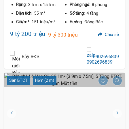
3.5 m
x 15.5 m
8 phòng
Rộng:
Phòng ngủ:
55 m²
4 tầng
Diện tích:
Số tầng:
151 triệu/m²
Đông Bắc
Giá/m²:
Hướng:
9 tỷ 200 triệu
9 tỷ 300 triệu
Chia sẻ
Bảy BĐS
0902696839
Sàn BTCT
Hẻm (2 m)