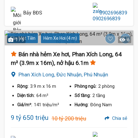
Bảy BĐS
0902696839
Gần Mặt Tiền
Hẻm Xe Hơi (4 m)
1 / 5
6
Bán nhà hẻm Xe hơi, Phan Xích Long, 64
m² (3.9m x 16m), nở hậu 6.1m
Phan Xích Long, Đức Nhuận, Phú Nhuận
3.9 m
x 16 m
2 phòng
Rộng:
Phòng ngủ:
64 m²
2 tầng
Diện tích:
Số tầng:
141 triệu/m²
Đông Nam
Giá/m²:
Hướng:
9 tỷ 650 triệu
10 tỷ 200 triệu
Chia sẻ