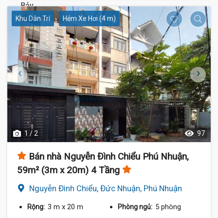
Khu Dân Trí
Hẻm Xe Hơi (4 m)
1 / 2
97
Bán nhà Nguyễn Đình Chiểu Phú Nhuận,
59m² (3m x 20m) 4 Tầng
Nguyễn Đình Chiểu, Đức Nhuận, Phú Nhuận
3 m
x 20 m
5 phòng
Rộng:
Phòng ngủ: