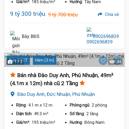
185 triệu/m²
Tây Nam
Giá/m²:
Hướng:
9 tỷ 300 triệu
9 tỷ 700 triệu
Chia sẻ
Bảy BĐS
0902696839
Sàn BTCT
Hẻm (3 m)
1 / 2
34
Bán nhà Đào Duy Anh, Phú Nhuận, 49m²
(4.1m x 12m) nhà cũ 2 Tầng
Đào Duy Anh, Đức Nhuận, Phú Nhuận
4.1 m
x 12 m
2 phòng
Rộng:
Phòng ngủ:
49.3 m²
2 tầng
Diện tích:
Số tầng:
195 triệu/m²
Đông Nam
Giá/m²:
Hướng: