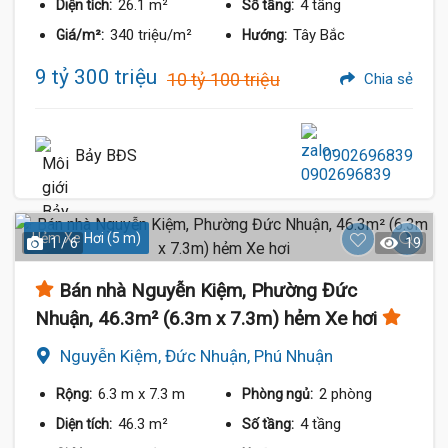
26.1 m²
4 tầng
Diện tích:
Số tầng:
340 triệu/m²
Tây Bắc
Giá/m²:
Hướng:
9 tỷ 300 triệu
10 tỷ 100 triệu
Chia sẻ
Bảy BĐS
0902696839
Hẻm Xe Hơi (5 m)
1 / 6
19
Bán nhà Nguyễn Kiệm, Phường Đức
Nhuận, 46.3m² (6.3m x 7.3m) hẻm Xe hơi
Nguyễn Kiệm, Đức Nhuận, Phú Nhuận
6.3 m
x 7.3 m
2 phòng
Rộng:
Phòng ngủ:
46.3 m²
4 tầng
Diện tích:
Số tầng: