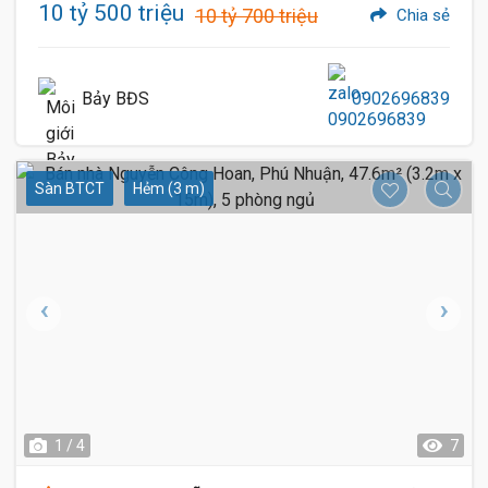
10 tỷ 500 triệu
10 tỷ 700 triệu
Chia sẻ
Bảy BĐS
0902696839
Sàn BTCT
Hẻm (3 m)
1 / 4
7