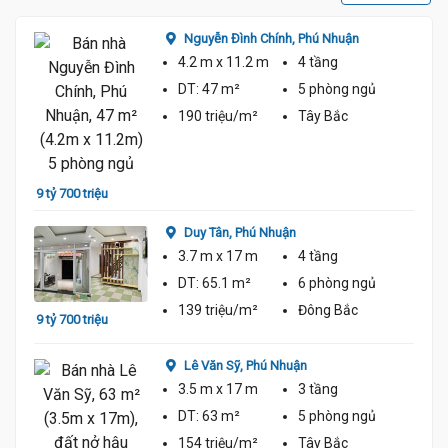
Nguyễn Đình Chính,
Phú Nhuận
4.2 m
x 11.2 m
4 tầng
DT:
47 m²
5 phòng
ngủ
190 triệu/m²
Tây Bắc
9 tỷ 5
9 tỷ 700 triệu
Duy Tân,
Phú Nhuận
3.7 m
x 17 m
4 tầng
DT:
65.1 m²
6 phòng
ngủ
139 triệu/m²
Đông Bắc
9 tỷ 700 triệu
9 tỷ 3
Lê Văn Sỹ,
Phú Nhuận
3.5 m
x 17 m
3 tầng
DT:
63 m²
5 phòng
ngủ
154 triệu/m²
Tây Bắc