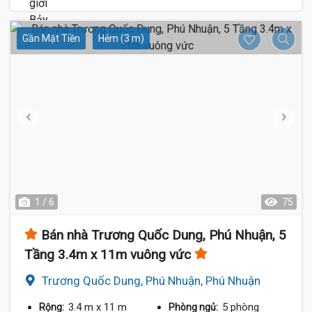
Gần Mặt Tiền
Hẻm (3 m)
1 / 6
75
Bán nhà Trương Quốc Dung, Phú Nhuận, 5
Tầng 3.4m x 11m vuông vức
Trương Quốc Dung, Phú Nhuận, Phú Nhuận
3.4 m
x 11 m
5 phòng
Rộng:
Phòng ngủ: