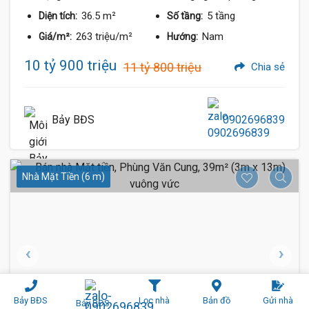
36.5 m²
5 tầng
Diện tích:
Số tầng:
263 triệu/m²
Nam
Giá/m²:
Hướng:
10 tỷ 900 triệu
11 tỷ 800 triệu
Chia sẻ
Bảy BĐS
0902696839
Nhà Mặt Tiền (6 m)
Bảy BĐS
Lọc nhà
Bản đồ
Gửi nhà
Bảy BĐS