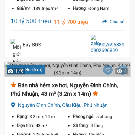
189 triệu/m²
Đông Nam
Giá/m²:
Hướng:
10 tỷ 500 triệu
11 tỷ 700 triệu
Chia sẻ
Bảy BĐS
0902696839
Hẻm Xe Hơi (5 m)
1 / 8
1
Bán nhà hẻm xe hơi, Nguyễn Đình Chính,
Phú Nhuận, 43 m² (3.2m x 14m)
Nguyễn Đình Chính, Cầu Kiệu, Phú Nhuận
3.2 m
x 14 m
5 phòng
Rộng:
Phòng ngủ:
43 m²
4 tầng
Diện tích:
Số tầng:
225 triệu/m²
Tây Bắc
Giá/m²:
Hướng: