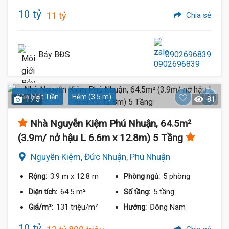
10 tỷ
11 tỷ
Chia sẻ
Bảy BĐS
0902696839
Gần Mặt Tiền
Hẻm (3.5 m)
1 / 5
81
Nhà Nguyễn Kiệm Phú Nhuận, 64.5m²
(3.9m/ nở hậu L 6.6m x 12.8m) 5 Tầng
Nguyễn Kiệm, Đức Nhuận, Phú Nhuận
3.9 m
x 12.8 m
5 phòng
Rộng:
Phòng ngủ:
64.5 m²
5 tầng
Diện tích:
Số tầng:
131 triệu/m²
Đông Nam
Giá/m²:
Hướng:
10 tỷ