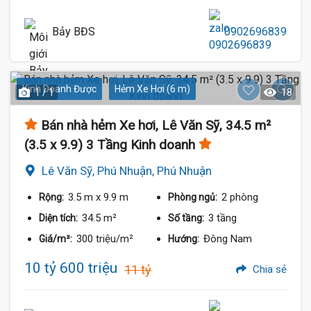
Bảy BĐS
0902696839
Kinh Doanh Được
Hẻm Xe Hơi (6 m)
1 / 1
18
Bán nhà hẻm Xe hơi, Lê Văn Sỹ, 34.5 m²
(3.5 x 9.9) 3 Tầng Kinh doanh
Lê Văn Sỹ, Phú Nhuận, Phú Nhuận
3.5 m
x 9.9 m
2 phòng
Rộng:
Phòng ngủ:
34.5 m²
3 tầng
Diện tích:
Số tầng:
300 triệu/m²
Đông Nam
Giá/m²:
Hướng:
10 tỷ 600 triệu
11 tỷ
Chia sẻ