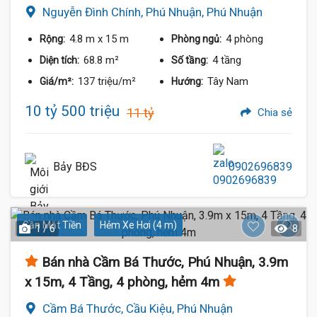
Nguyễn Đình Chính, Phú Nhuận, Phú Nhuận
4.8 m
x 15 m
4 phòng
Rộng:
Phòng ngủ:
68.8 m²
4 tầng
Diện tích:
Số tầng:
137 triệu/m²
Tây Nam
Giá/m²:
Hướng:
10 tỷ 500 triệu
11 tỷ
Chia sẻ
Bảy BĐS
0902696839
Gần Mặt Tiền
Hẻm Xe Hơi (4 m)
1 / 6
8
Bán nhà Cầm Bá Thước, Phú Nhuận, 3.9m
x 15m, 4 Tầng, 4 phòng, hẻm 4m
Cầm Bá Thước, Cầu Kiệu, Phú Nhuận