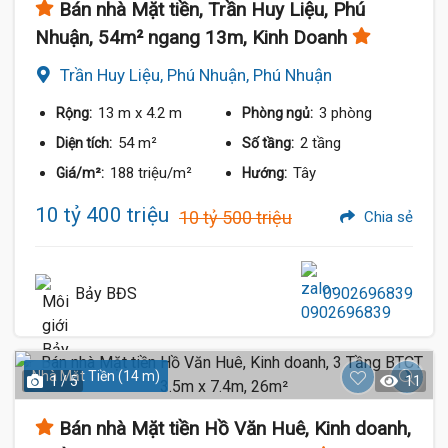
Bán nhà Mặt tiền, Trần Huy Liệu, Phú
Nhuận, 54m² ngang 13m, Kinh Doanh
Trần Huy Liệu, Phú Nhuận, Phú Nhuận
13 m
x 4.2 m
3 phòng
Rộng:
Phòng ngủ:
54 m²
2 tầng
Diện tích:
Số tầng:
188 triệu/m²
Tây
Giá/m²:
Hướng:
10 tỷ 400 triệu
10 tỷ 500 triệu
Chia sẻ
Bảy BĐS
0902696839
Nhà Mặt Tiền (14 m)
1 / 5
11
Bán nhà Mặt tiền Hồ Văn Huê, Kinh doanh,