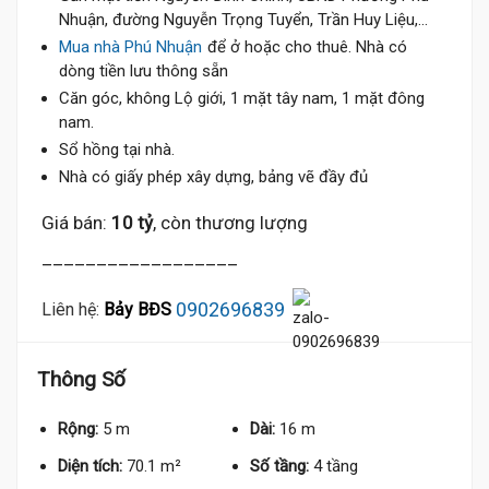
Nhuận, đường Nguyễn Trọng Tuyển, Trần Huy Liệu,...
Mua nhà Phú Nhuận
để ở hoặc cho thuê. Nhà có
dòng tiền lưu thông sẵn
Căn góc, không Lộ giới, 1 mặt tây nam, 1 mặt đông
nam.
Sổ hồng tại nhà.
Nhà có giấy phép xây dựng, bảng vẽ đầy đủ
Giá bán:
10 tỷ
, còn thương lượng
__________________
0902696839
Liên hệ:
Bảy BĐS
Thông Số
Rộng:
5 m
Dài:
16 m
Diện tích:
70.1 m²
Số tầng:
4 tầng