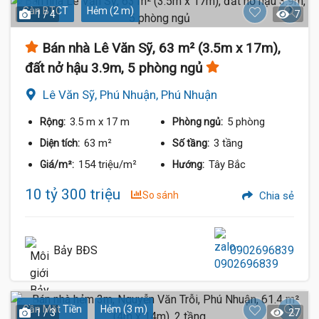
Sàn BTCT
Hẻm (2 m)
1 / 4
7
Bán nhà Lê Văn Sỹ, 63 m² (3.5m x 17m),
đất nở hậu 3.9m, 5 phòng ngủ
Lê Văn Sỹ, Phú Nhuận, Phú Nhuận
3.5 m
x 17 m
5 phòng
Rộng:
Phòng ngủ:
63 m²
3 tầng
Diện tích:
Số tầng:
154 triệu/m²
Tây Bắc
Giá/m²:
Hướng:
10 tỷ 300 triệu
So sánh
Chia sẻ
Bảy BĐS
0902696839
Gần Mặt Tiền
Hẻm (3 m)
1 / 3
27