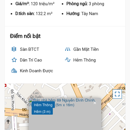
Giá/m²:
120 triệu/m²
Phòng ngủ:
3 phòng
10 Tỷ
D.tích sàn:
132.2 m²
Hướng:
Tây Nam
Điểm nổi bật
Sàn BTCT
Gần Mặt Tiền
Dân Trí Cao
Hẻm Thông
10.5 Tỷ
Kinh Doanh Được
×
Hẻm Thông
Hẻm (3 m)