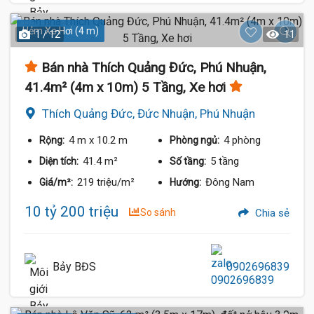
Hẻm Xe Hơi (4 m)
1 / 12
11
Bán nhà Thích Quảng Đức, Phú Nhuận,
41.4m² (4m x 10m) 5 Tầng, Xe hơi
Thích Quảng Đức, Đức Nhuận, Phú Nhuận
4 m
x 10.2 m
4 phòng
Rộng:
Phòng ngủ:
41.4 m²
5 tầng
Diện tích:
Số tầng:
219 triệu/m²
Đông Nam
Giá/m²:
Hướng:
10 tỷ 200 triệu
So sánh
Chia sẻ
Bảy BĐS
0902696839