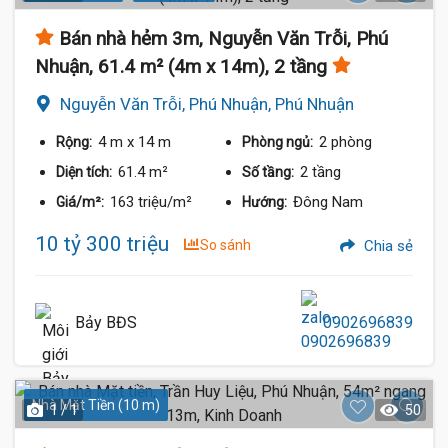
Bán nhà hẻm 3m, Nguyễn Văn Trỗi, Phú
Nhuận, 61.4 m² (4m x 14m), 2 tầng
Nguyễn Văn Trỗi, Phú Nhuận, Phú Nhuận
4 m
x 14 m
2 phòng
Rộng:
Phòng ngủ:
61.4 m²
2 tầng
Diện tích:
Số tầng:
163 triệu/m²
Đông Nam
Giá/m²:
Hướng:
10 tỷ 300 triệu
So sánh
Chia sẻ
Bảy BĐS
0902696839
Nhà Mặt Tiền (10 m)
1 / 1
50