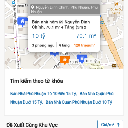
Nguyễn Đình Chính, Phú Nhuận, Phú
Nhuận
Bán nhà hẻm 69 Nguyễn Đình
10.4 Tỷ
Chính, 70.1 m² 4 Tầng (5m x
16m)
10 tỷ
70.1 m²
3 phòng ngủ
4 tầng
120 triệu/m²
10.5 Tỷ
10 Tỷ
10.5 Tỷ
10 Tỷ
Tìm kiếm theo từ khóa
,
Bán Nhà Phú Nhuận Từ 10 Đến 15 Tỷ
Bán Nhà Quận Phú
,
Nhuận Dưới 15 Tỷ
Bán Nhà Quận Phú Nhuận Dưới 10 Tỷ
Đề Xuất Cùng Khu Vực
Giá/m²