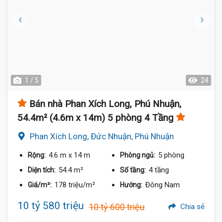
1 / 5
24
Bán nhà Phan Xích Long, Phú Nhuận,
54.4m² (4.6m x 14m) 5 phòng 4 Tầng
Phan Xích Long, Đức Nhuận, Phú Nhuận
4.6 m
x 14 m
5 phòng
Rộng:
Phòng ngủ:
54.4 m²
4 tầng
Diện tích:
Số tầng:
178 triệu/m²
Đông Nam
Giá/m²:
Hướng:
10 tỷ 580 triệu
10 tỷ 600 triệu
Chia sẻ