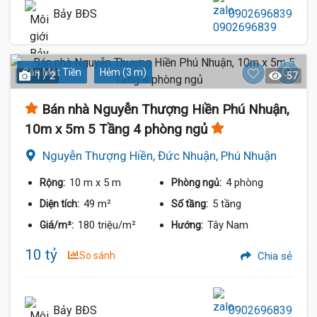
Bảy BĐS
0902696839
Gần Mặt Tiền
Hẻm (3 m)
1 / 2
57
Bán nhà Nguyễn Thượng Hiền Phú Nhuận,
10m x 5m 5 Tầng 4 phòng ngủ
Nguyễn Thượng Hiền, Đức Nhuận, Phú Nhuận
10 m
x 5 m
4 phòng
Rộng:
Phòng ngủ:
49 m²
5 tầng
Diện tích:
Số tầng:
180 triệu/m²
Tây Nam
Giá/m²:
Hướng:
10 tỷ
So sánh
Chia sẻ
Bảy BĐS
0902696839