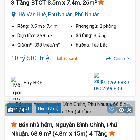
3 Tầng BTCT 3.5m x 7.4m, 26m²
Hồ Văn Huê, Phú Nhuận, Phú Nhuận
3.5 m
x 7.4 m
2 phòng
Rộng:
Phòng ngủ:
25.9 m²
3 tầng
Diện tích:
Số tầng:
398 triệu/m²
Tây Bắc
Giá/m²:
Hướng:
10 tỷ 500 triệu
So sánh
Chia sẻ
Bảy BĐS
0902696839
Sàn BTCT
Hẻm (2 m)
1 / 4
36
Bán nhà hẻm, Nguyễn Đình Chính, Phú
Nhuận, 68.8 m² (4.8m x 15m) 4 Tầng