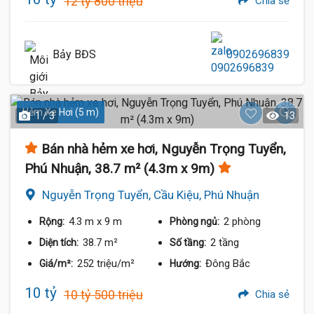
12 tỷ 800 triệu
Chia sẻ
Bảy BĐS
0902696839
Hẻm Xe Hơi (5 m)
1 / 3
13
Bán nhà hẻm xe hơi, Nguyễn Trọng Tuyển,
Phú Nhuận, 38.7 m² (4.3m x 9m)
Nguyễn Trọng Tuyển, Cầu Kiệu, Phú Nhuận
4.3 m
x 9 m
2 phòng
Rộng:
Phòng ngủ:
38.7 m²
2 tầng
Diện tích:
Số tầng:
252 triệu/m²
Đông Bắc
Giá/m²:
Hướng:
10 tỷ
10 tỷ 500 triệu
Chia sẻ