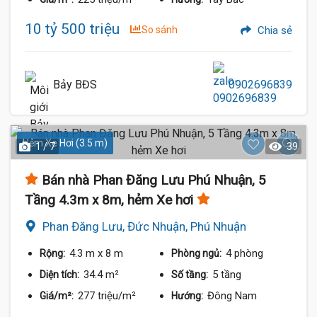
10 tỷ 500 triệu
So sánh
Chia sẻ
Bảy BĐS
0902696839
Hẻm Xe Hơi (3.5 m)
1 / 7
39
Bán nhà Phan Đăng Lưu Phú Nhuận, 5
Tầng 4.3m x 8m, hẻm Xe hơi
Phan Đăng Lưu, Đức Nhuận, Phú Nhuận
4.3 m
x 8 m
4 phòng
Rộng:
Phòng ngủ:
34.4 m²
5 tầng
Diện tích:
Số tầng:
277 triệu/m²
Đông Nam
Giá/m²:
Hướng: