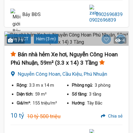
Bảy BĐS
0902696839
Sàn BTCT
Hẻm (3 m)
1 / 9
4
Bán nhà hẻm Xe hơi, Nguyễn Công Hoan
Phú Nhuận, 59m² (3.3 x 14) 3 Tầng
Nguyễn Công Hoan, Cầu Kiệu, Phú Nhuận
3.3 m
x 14 m
3 phòng
Rộng:
Phòng ngủ:
59 m²
3 tầng
Diện tích:
Số tầng:
155 triệu/m²
Tây Bắc
Giá/m²:
Hướng:
10 tỷ
10 tỷ 500 triệu
Chia sẻ