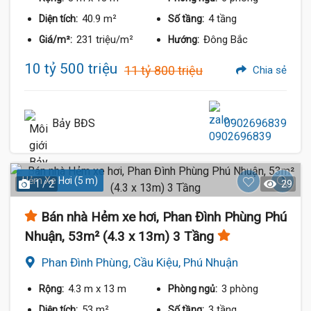
40.9 m²
4 tầng
Diện tích:
Số tầng:
231 triệu/m²
Đông Bắc
Giá/m²:
Hướng:
10 tỷ 500 triệu
11 tỷ 800 triệu
Chia sẻ
Bảy BĐS
0902696839
Hẻm Xe Hơi (5 m)
1 / 2
29
Bán nhà Hẻm xe hơi, Phan Đình Phùng Phú
Nhuận, 53m² (4.3 x 13m) 3 Tầng
Phan Đình Phùng, Cầu Kiệu, Phú Nhuận
4.3 m
x 13 m
3 phòng
Rộng:
Phòng ngủ:
53 m²
3 tầng
Diện tích:
Số tầng: