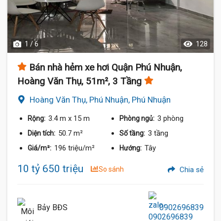
1 / 6
128
Bán nhà hẻm xe hơi Quận Phú Nhuận,
Hoàng Văn Thụ, 51m², 3 Tầng
Hoàng Văn Thụ, Phú Nhuận, Phú Nhuận
3.4 m
x 15 m
3 phòng
Rộng:
Phòng ngủ:
50.7 m²
3 tầng
Diện tích:
Số tầng:
196 triệu/m²
Tây
Giá/m²:
Hướng:
10 tỷ 650 triệu
So sánh
Chia sẻ
Bảy BĐS
0902696839