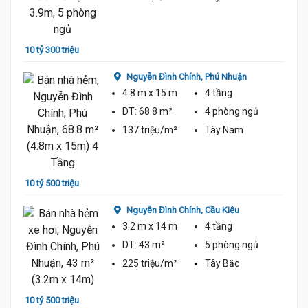
10 tỷ 300 triệu
9 tỷ 1
Nguyễn Đình Chính,
Phú Nhuận
4.8 m
x 15 m
4 tầng
DT:
68.8 m²
4 phòng
ngủ
10.3 Tỷ
137 triệu/m²
Tây Nam
11 tỷ
10 tỷ 500 triệu
Nguyễn Đình Chính,
Cầu Kiệu
3.2 m
x 14 m
4 tầng
DT:
43 m²
5 phòng
ngủ
225 triệu/m²
Tây Bắc
8 tỷ 9
10 tỷ 500 triệu