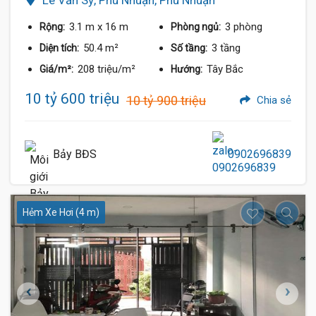
3.1 m
x 16 m
3 phòng
Rộng:
Phòng ngủ:
50.4 m²
3 tầng
Diện tích:
Số tầng:
208 triệu/m²
Tây Bắc
Giá/m²:
Hướng:
10 tỷ 600 triệu
10 tỷ 900 triệu
Chia sẻ
Bảy BĐS
0902696839
Hẻm Xe Hơi (4 m)