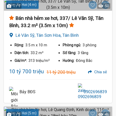
Hẻm Xe Hơi (4 m)
1 / 1
50
Bán nhà hẻm xe hơi, 337/ Lê Văn Sỹ, Tân
Bình, 33.2 m² (3.5m x 10m)
Lê Văn Sỹ, Tân Sơn Hòa, Tân Bình
3.5 m
x 10 m
3 phòng
Rộng:
Phòng ngủ:
33.2 m²
3 tầng
Diện tích:
Số tầng:
313 triệu/m²
Đông Bắc
Giá/m²:
Hướng:
10 tỷ 700 triệu
11 tỷ 200 triệu
Chia sẻ
Bảy BĐS
0902696839
Hẻm Xe Hơi (5 m)
1 / 5
46