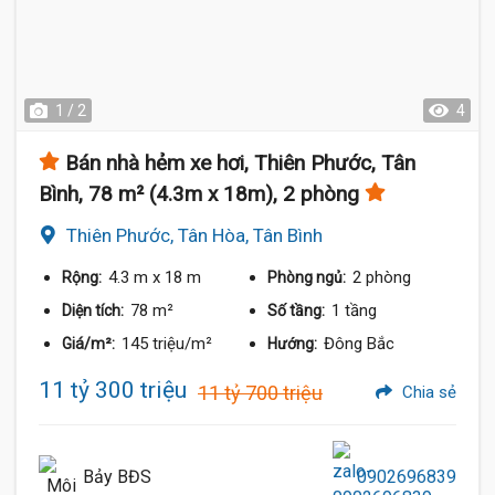
1 / 2
4
Bán nhà hẻm xe hơi, Thiên Phước, Tân
Bình, 78 m² (4.3m x 18m), 2 phòng
Thiên Phước, Tân Hòa, Tân Bình
4.3 m
x 18 m
2 phòng
Rộng:
Phòng ngủ:
78 m²
1 tầng
Diện tích:
Số tầng:
145 triệu/m²
Đông Bắc
Giá/m²:
Hướng:
11 tỷ 300 triệu
11 tỷ 700 triệu
Chia sẻ
Bảy BĐS
0902696839