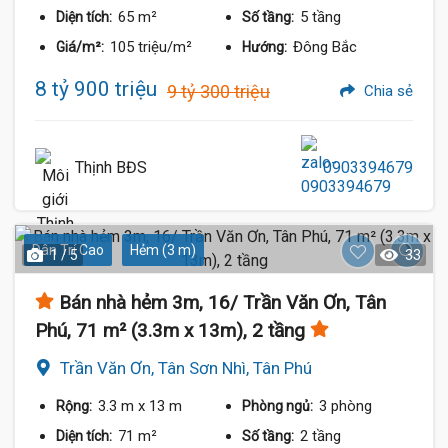
65 m²
5 tầng
Diện tích:
Số tầng:
105 triệu/m²
Đông Bắc
Giá/m²:
Hướng:
8 tỷ 900 triệu
9 tỷ 300 triệu
Chia sẻ
Thịnh BĐS
0903394679
Dân Trí Cao
Hẻm (3 m)
1 / 5
33
Bán nhà hẻm 3m, 16/ Trần Văn Ơn, Tân
Phú, 71 m² (3.3m x 13m), 2 tầng
Trần Văn Ơn, Tân Sơn Nhì, Tân Phú
3.3 m
x 13 m
3 phòng
Rộng:
Phòng ngủ:
71 m²
2 tầng
Diện tích:
Số tầng: