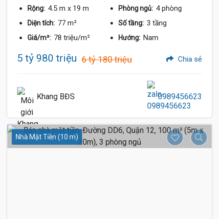
4.5 m
x 19 m
4 phòng
Rộng:
Phòng ngủ:
77 m²
3 tầng
Diện tích:
Số tầng:
78 triệu/m²
Nam
Giá/m²:
Hướng:
5 tỷ 980 triệu
6 tỷ 180 triệu
Chia sẻ
Khang BĐS
0989456623
Nhà Mặt Tiền (10 m)