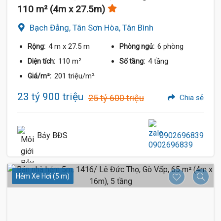
110 m² (4m x 27.5m)
Bạch Đằng, Tân Sơn Hòa, Tân Bình
4 m
x 27.5 m
6 phòng
Rộng:
Phòng ngủ:
110 m²
4 tầng
Diện tích:
Số tầng:
201 triệu/m²
Giá/m²:
23 tỷ 900 triệu
25 tỷ 600 triệu
Chia sẻ
Bảy BĐS
0902696839
Hẻm Xe Hơi (5 m)