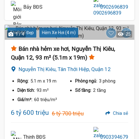
Bảy BĐS
0902696839
Thiết Kế Đẹp
Hẻm Xe Hơi (4 m)
1 / 4
25
Bán nhà hẻm xe hơi, Nguyễn Thị Kiêu,
Quận 12, 93 m² (5.1m x 19m)
Nguyễn Thị Kiêu, Tân Thới Hiệp, Quận 12
5.1 m
x 19 m
3 phòng
Rộng:
Phòng ngủ:
93 m²
2 tầng
Diện tích:
Số tầng:
60 triệu/m²
Giá/m²:
6 tỷ 600 triệu
6 tỷ 700 triệu
Chia sẻ
Thịnh BĐS
0903394679