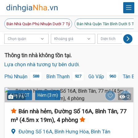
Bán Nhà Quận Phú Nhuận Dưới 7 Tỷ
Bán Nhà Quận Tân Bình Dưới 5 Tỷ
Chọn quận
Khoảng giá
Diện tích
Thông tin nhà không tồn tại.
Lựa chọn nhà tương tự bên dưới.
Phú Nhuận
Bình Thạnh
Gò Vấp
Tân Bì
588
927
960
Sàn BTCT
Hẻm (3 m)
1 / 6
2
Bán nhà hẻm, Đường Số 16A, Bình Tân, 77
m² (4.5m x 19m), 4 phòng
Đường Số 16A, Bình Hưng Hòa, Bình Tân