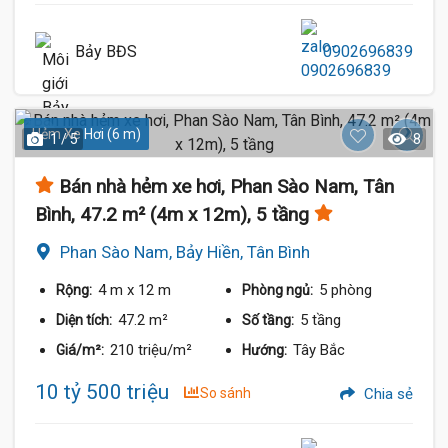
Bảy BĐS
0902696839
Hẻm Xe Hơi (6 m)
1 / 5
8
Bán nhà hẻm xe hơi, Phan Sào Nam, Tân
Bình, 47.2 m² (4m x 12m), 5 tầng
Phan Sào Nam, Bảy Hiền, Tân Bình
4 m
x 12 m
5 phòng
Rộng:
Phòng ngủ:
47.2 m²
5 tầng
Diện tích:
Số tầng:
210 triệu/m²
Tây Bắc
Giá/m²:
Hướng:
10 tỷ 500 triệu
So sánh
Chia sẻ