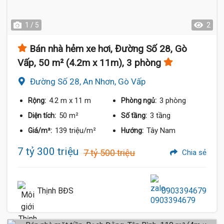
1 / 5
2
Bán nhà hẻm xe hơi, Đường Số 28, Gò
Vấp, 50 m² (4.2m x 11m), 3 phòng
Đường Số 28, An Nhơn, Gò Vấp
4.2 m
x 11 m
3 phòng
Rộng:
Phòng ngủ:
50 m²
3 tầng
Diện tích:
Số tầng:
139 triệu/m²
Tây Nam
Giá/m²:
Hướng:
7 tỷ 300 triệu
7 tỷ 500 triệu
Chia sẻ
Thịnh BĐS
0903394679