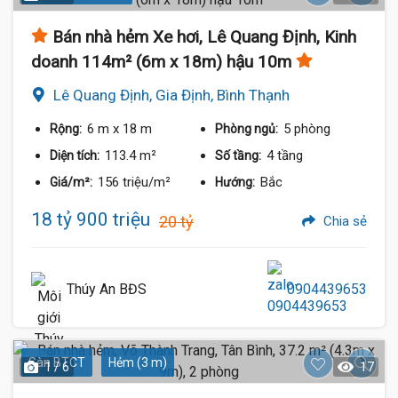
Bán nhà hẻm Xe hơi, Lê Quang Định, Kinh
doanh 114m² (6m x 18m) hậu 10m
Lê Quang Định, Gia Định, Bình Thạnh
6 m
x 18 m
5 phòng
Rộng:
Phòng ngủ:
113.4 m²
4 tầng
Diện tích:
Số tầng:
156 triệu/m²
Bắc
Giá/m²:
Hướng:
18 tỷ 900 triệu
20 tỷ
Chia sẻ
Thúy An BĐS
0904439653
Sàn BTCT
Hẻm (3 m)
1 / 6
17