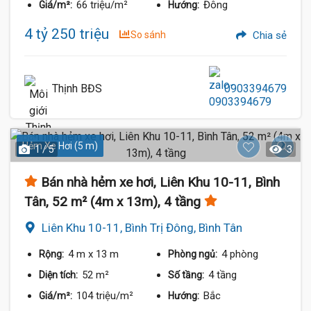
66 triệu/m²
Đông
Giá/m²:
Hướng:
4 tỷ 250 triệu
So sánh
Chia sẻ
Thịnh BĐS
0903394679
Hẻm Xe Hơi (5 m)
1 / 5
3
Bán nhà hẻm xe hơi, Liên Khu 10-11, Bình
Tân, 52 m² (4m x 13m), 4 tầng
Liên Khu 10-11, Bình Trị Đông, Bình Tân
4 m
x 13 m
4 phòng
Rộng:
Phòng ngủ:
52 m²
4 tầng
Diện tích:
Số tầng:
104 triệu/m²
Bắc
Giá/m²:
Hướng: