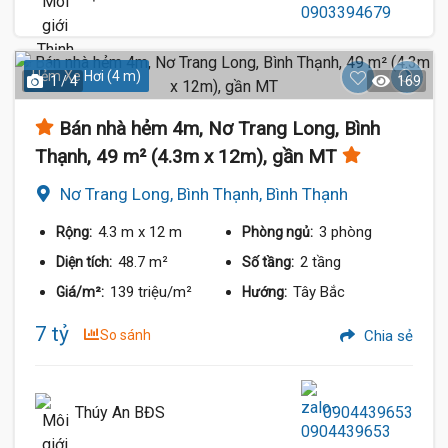
Hẻm Xe Hơi (4 m)
1 / 4
169
Bán nhà hẻm 4m, Nơ Trang Long, Bình
Thạnh, 49 m² (4.3m x 12m), gần MT
Nơ Trang Long, Bình Thạnh, Bình Thạnh
4.3 m
x 12 m
3 phòng
Rộng:
Phòng ngủ:
48.7 m²
2 tầng
Diện tích:
Số tầng:
139 triệu/m²
Tây Bắc
Giá/m²:
Hướng:
7 tỷ
So sánh
Chia sẻ
Thúy An BĐS
0904439653