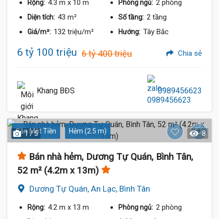
4.3 m
x 10 m
2 phòng
Rộng:
Phòng ngủ:
43 m²
2 tầng
Diện tích:
Số tầng:
132 triệu/m²
Tây Bắc
Giá/m²:
Hướng:
6 tỷ 100 triệu
6 tỷ 400 triệu
Chia sẻ
Khang BĐS
0989456623
Gần Mặt Tiền
Hẻm (2.5 m)
1 / 5
8
Bán nhà hẻm, Dương Tự Quán, Bình Tân,
52 m² (4.2m x 13m)
Dương Tự Quán, An Lạc, Bình Tân
4.2 m
x 13 m
2 phòng
Rộng:
Phòng ngủ: