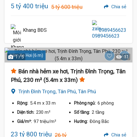
5 tỷ 400 triệu
5 tỷ 600 triệu
Chia sẻ
Khang BĐS
0989456623
Hẻm Xe Hơi (6 m)
1 / 5
11
Bán nhà hẻm xe hơi, Trịnh Đình Trọng, Tân
Phú, 230 m² (5.4m x 33m)
Trịnh Đình Trọng, Tân Phú, Tân Phú
5.4 m
x 33 m
6 phòng
Rộng:
Phòng ngủ:
230 m²
2 tầng
Diện tích:
Số tầng:
97 triệu/m²
Đông Bắc
Giá/m²:
Hướng:
23 tỷ 800 triệu
26 tỷ
Chia sẻ