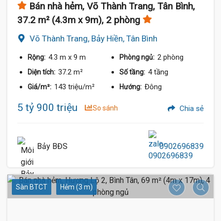
Bán nhà hẻm, Võ Thành Trang, Tân Bình,
37.2 m² (4.3m x 9m), 2 phòng
Võ Thành Trang, Bảy Hiền, Tân Bình
4.3 m
x 9 m
2 phòng
Rộng:
Phòng ngủ:
37.2 m²
4 tầng
Diện tích:
Số tầng:
143 triệu/m²
Đông
Giá/m²:
Hướng:
5 tỷ 900 triệu
So sánh
Chia sẻ
Bảy BĐS
0902696839
Sàn BTCT
Hẻm (3 m)