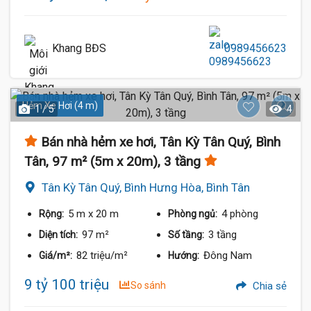
Khang BĐS
0989456623
Hẻm Xe Hơi (4 m)
1 / 5
4
Bán nhà hẻm xe hơi, Tân Kỳ Tân Quý, Bình
Tân, 97 m² (5m x 20m), 3 tầng
Tân Kỳ Tân Quý, Bình Hưng Hòa, Bình Tân
5 m
x 20 m
4 phòng
Rộng:
Phòng ngủ:
97 m²
3 tầng
Diện tích:
Số tầng:
82 triệu/m²
Đông Nam
Giá/m²:
Hướng:
9 tỷ 100 triệu
So sánh
Chia sẻ