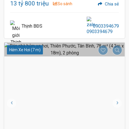
13 tỷ 800 triệu
So sánh
Chia sẻ
Thịnh BĐS
0903394679
Hẻm Xe Hơi (7 m)