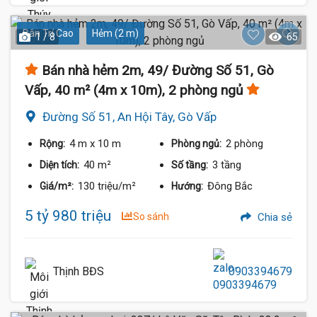
Dân Trí Cao
Hẻm (2 m)
1 / 8
65
Bán nhà hẻm 2m, 49/ Đường Số 51, Gò
Vấp, 40 m² (4m x 10m), 2 phòng ngủ
Đường Số 51, An Hội Tây, Gò Vấp
4 m
x 10 m
2 phòng
Rộng:
Phòng ngủ:
40 m²
3 tầng
Diện tích:
Số tầng:
130 triệu/m²
Đông Bắc
Giá/m²:
Hướng:
5 tỷ 980 triệu
So sánh
Chia sẻ
Thịnh BĐS
0903394679