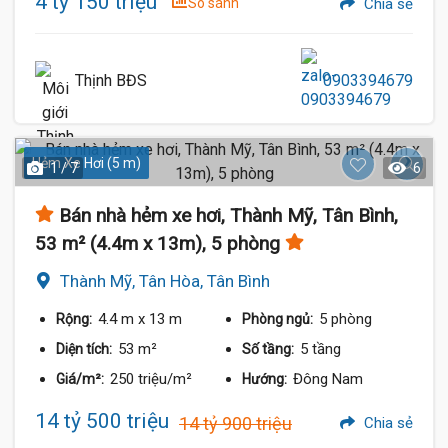
4 tỷ 150 triệu
So sánh
Chia sẻ
Thịnh BĐS
0903394679
Hẻm Xe Hơi (5 m)
1 / 7
6
Bán nhà hẻm xe hơi, Thành Mỹ, Tân Bình,
53 m² (4.4m x 13m), 5 phòng
Thành Mỹ, Tân Hòa, Tân Bình
4.4 m
x 13 m
5 phòng
Rộng:
Phòng ngủ:
53 m²
5 tầng
Diện tích:
Số tầng:
250 triệu/m²
Đông Nam
Giá/m²:
Hướng:
14 tỷ 500 triệu
14 tỷ 900 triệu
Chia sẻ