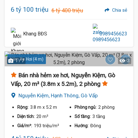
6 tỷ 100 triệu
6 tỷ 400 triệu
Chia sẻ
Khang BĐS
0989456623
Hẻm Xe Hơi (4 m)
1 / 7
3
Bán nhà hẻm xe hơi, Nguyễn Kiệm, Gò
Vấp, 20 m² (3.8m x 5.2m), 2 phòng
Nguyễn Kiệm, Hạnh Thông, Gò Vấp
3.8 m
x 5.2 m
2 phòng
Rộng:
Phòng ngủ:
20 m²
3 tầng
Diện tích:
Số tầng:
193 triệu/m²
Đông
Giá/m²:
Hướng: