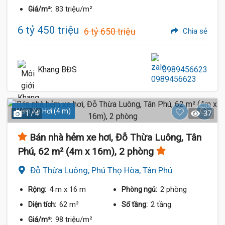
83 triệu/m²
Giá/m²:
6 tỷ 450 triệu
6 tỷ 650 triệu
Chia sẻ
Khang BĐS
0989456623
Hẻm Xe Hơi (4 m)
1 / 4
37
Bán nhà hẻm xe hơi, Đỗ Thừa Luông, Tân
Phú, 62 m² (4m x 16m), 2 phòng
Đỗ Thừa Luông, Phú Thọ Hòa, Tân Phú
4 m
x 16 m
2 phòng
Rộng:
Phòng ngủ:
62 m²
2 tầng
Diện tích:
Số tầng:
98 triệu/m²
Giá/m²: