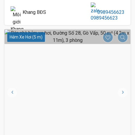
Khang BĐS
0989456623
Hẻm Xe Hơi (5 m)