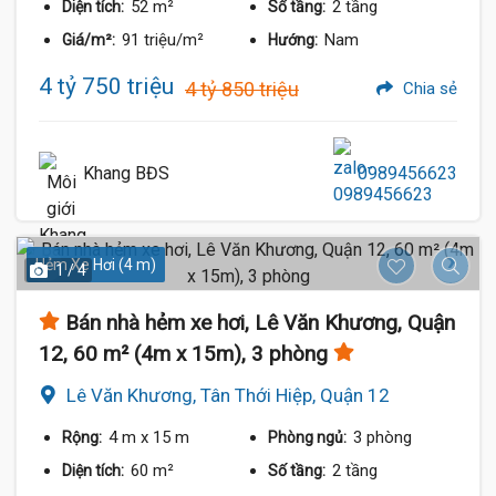
52 m²
2 tầng
Diện tích:
Số tầng:
91 triệu/m²
Nam
Giá/m²:
Hướng:
4 tỷ 750 triệu
4 tỷ 850 triệu
Chia sẻ
Khang BĐS
0989456623
Hẻm Xe Hơi (4 m)
1 / 4
Bán nhà hẻm xe hơi, Lê Văn Khương, Quận
12, 60 m² (4m x 15m), 3 phòng
Lê Văn Khương, Tân Thới Hiệp, Quận 12
4 m
x 15 m
3 phòng
Rộng:
Phòng ngủ:
60 m²
2 tầng
Diện tích:
Số tầng: