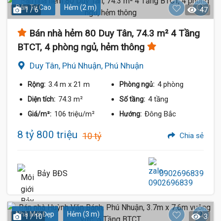
Dân Trí Cao
Hẻm (2 m)
1 / 6
47
Bán nhà hẻm 80 Duy Tân, 74.3 m² 4 Tầng
BTCT, 4 phòng ngủ, hẻm thông
Duy Tân, Phú Nhuận, Phú Nhuận
3.4 m
x 21 m
4 phòng
Rộng:
Phòng ngủ:
74.3 m²
4 tầng
Diện tích:
Số tầng:
106 triệu/m²
Đông Bắc
Giá/m²:
Hướng:
8 tỷ 800 triệu
10 tỷ
Chia sẻ
Bảy BĐS
0902696839
Nhà Mới Đẹp
Hẻm (3 m)
1 / 10
3