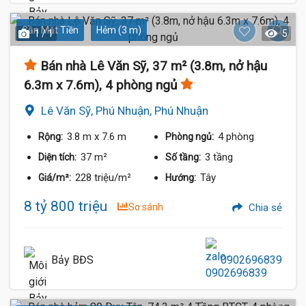
Gần Mặt Tiền
Hẻm (3 m)
1 / 1
5
Bán nhà Lê Văn Sỹ, 37 m² (3.8m, nở hậu
6.3m x 7.6m), 4 phòng ngủ
Lê Văn Sỹ, Phú Nhuận, Phú Nhuận
3.8 m
x 7.6 m
4 phòng
Rộng:
Phòng ngủ:
37 m²
3 tầng
Diện tích:
Số tầng:
228 triệu/m²
Tây
Giá/m²:
Hướng:
8 tỷ 800 triệu
So sánh
Chia sẻ
Bảy BĐS
0902696839