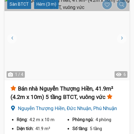
Sàn BTCT
Hẻm (3 m)
1 / 4
6
Bán nhà Nguyễn Thượng Hiền, 41.9m²
(4.2m x 10m) 5 tầng BTCT, vuông vức
Nguyễn Thượng Hiền, Đức Nhuận, Phú Nhuận
4.2 m
x 10 m
4 phòng
Rộng:
Phòng ngủ:
41.9 m²
5 tầng
Diện tích:
Số tầng: