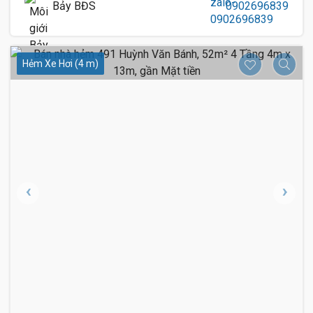
Bảy BĐS
0902696839
Hẻm Xe Hơi (4 m)