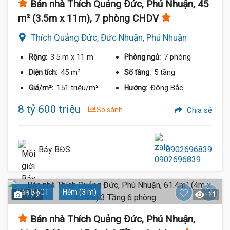
Bán nhà Thích Quảng Đức, Phú Nhuận, 45
m² (3.5m x 11m), 7 phòng CHDV
Thích Quảng Đức, Đức Nhuận, Phú Nhuận
3.5 m
x 11 m
7 phòng
Rộng:
Phòng ngủ:
45 m²
5 tầng
Diện tích:
Số tầng:
151 triệu/m²
Đông Bắc
Giá/m²:
Hướng:
8 tỷ 600 triệu
So sánh
Chia sẻ
Bảy BĐS
0902696839
Sàn BTCT
Hẻm (3 m)
1 / 2
11
Bán nhà Thích Quảng Đức, Phú Nhuận,