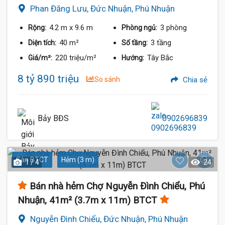
Phan Đăng Lưu, Đức Nhuận, Phú Nhuận
4.2 m
x 9.6 m
3 phòng
Rộng:
Phòng ngủ:
40 m²
3 tầng
Diện tích:
Số tầng:
220 triệu/m²
Tây Bắc
Giá/m²:
Hướng:
8 tỷ 890 triệu
So sánh
Chia sẻ
Bảy BĐS
0902696839
Sàn BTCT
Hẻm (3 m)
1 / 4
24
Bán nhà hẻm Chợ Nguyễn Đình Chiểu, Phú
Nhuận, 41m² (3.7m x 11m) BTCT
Nguyễn Đình Chiểu, Đức Nhuận, Phú Nhuận