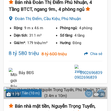
Bán nhà Đoàn Thị Điểm Phú Nhuận, 4
Tầng BTCT, ngang 9m., 4 phòng ngủ
Đoàn Thị Điểm, Cầu Kiệu, Phú Nhuận
9 m
x 4.6 m
4 phòng
Rộng:
Phòng ngủ:
31.1 m²
4 tầng
Diện tích:
Số tầng:
179 triệu/m²
Đông
Giá/m²:
Hướng:
8 tỷ 580 triệu
8 tỷ 600 triệu
Chia sẻ
Bảy BĐS
0902696839
Nhà Mặt Tiền (10 m)
1 / 5
36
Bán nhà mặt tiền, Nguyễn Trọng Tuyển,