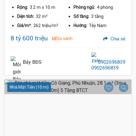
3.2 m
x 10 m
4 phòng
Rộng:
Phòng ngủ:
32 m²
3 tầng
Diện tích:
Số tầng:
262 triệu/m²
Tây Nam
Giá/m²:
Hướng:
8 tỷ 600 triệu
So sánh
Chia sẻ
Bảy BĐS
0902696839
Nhà Mặt Tiền (10 m)