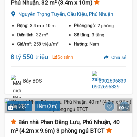
Phú Nhuận, 32 m² (3.4m x 10m)
Nguyễn Trọng Tuyển, Cầu Kiệu, Phú Nhuận
3.4 m
x 10 m
2 phòng
Rộng:
Phòng ngủ:
32 m²
3 tầng
Diện tích:
Số tầng:
258 triệu/m²
Nam
Giá/m²:
Hướng:
8 tỷ 550 triệu
So sánh
Chia sẻ
Bảy BĐS
0902696839
Sàn BTCT
Hẻm (3 m)
1 / 3
7
Bán nhà Phan Đăng Lưu, Phú Nhuận, 40
m² (4.2m x 9.6m) 3 phòng ngủ BTCT