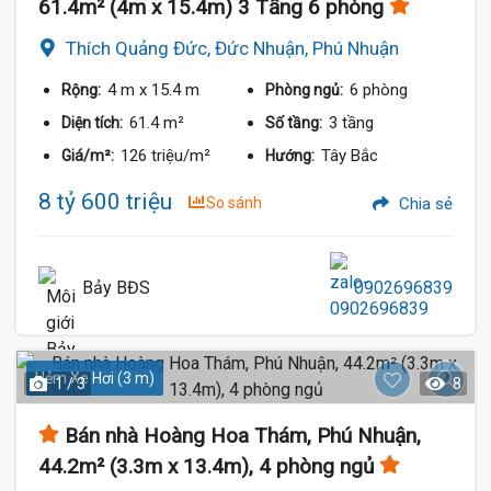
61.4m² (4m x 15.4m) 3 Tầng 6 phòng
Thích Quảng Đức, Đức Nhuận, Phú Nhuận
4 m
x 15.4 m
6 phòng
Rộng:
Phòng ngủ:
61.4 m²
3 tầng
Diện tích:
Số tầng:
126 triệu/m²
Tây Bắc
Giá/m²:
Hướng:
8 tỷ 600 triệu
So sánh
Chia sẻ
Bảy BĐS
0902696839
Hẻm Xe Hơi (3 m)
1 / 3
8
Bán nhà Hoàng Hoa Thám, Phú Nhuận,
44.2m² (3.3m x 13.4m), 4 phòng ngủ