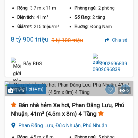
3.7 m
x 11 m
2 phòng
Rộng:
Phòng ngủ:
41 m²
2 tầng
Diện tích:
Số tầng:
215 triệu/m²
Đông Nam
Giá/m²:
Hướng:
8 tỷ 900 triệu
9 tỷ 100 triệu
Chia sẻ
Bảy BĐS
0902696839
Hẻm Xe Hơi (4 m)
1 / 6
3
Bán nhà hẻm Xe hơi, Phan Đăng Lưu, Phú
Nhuận, 41m² (4.5m x 8m) 4 Tầng
Phan Đăng Lưu, Đức Nhuận, Phú Nhuận
4.5 m
x 8 m
5 phòng
Rộng:
Phòng ngủ: