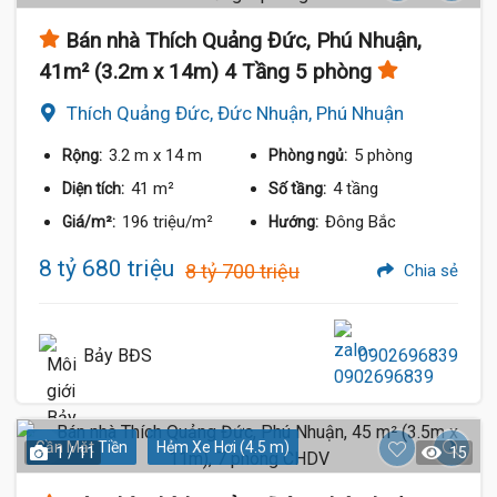
Bán nhà Thích Quảng Đức, Phú Nhuận,
41m² (3.2m x 14m) 4 Tầng 5 phòng
Thích Quảng Đức, Đức Nhuận, Phú Nhuận
3.2 m
x 14 m
5 phòng
Rộng:
Phòng ngủ:
41 m²
4 tầng
Diện tích:
Số tầng:
196 triệu/m²
Đông Bắc
Giá/m²:
Hướng:
8 tỷ 680 triệu
8 tỷ 700 triệu
Chia sẻ
Bảy BĐS
0902696839
Gần Mặt Tiền
Hẻm Xe Hơi (4.5 m)
1 / 11
15