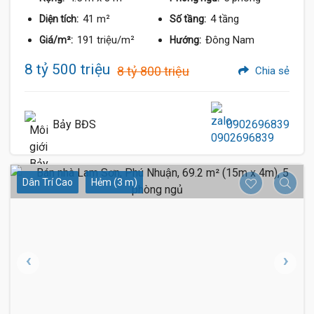
41 m²
4 tầng
Diện tích:
Số tầng:
191 triệu/m²
Đông Nam
Giá/m²:
Hướng:
8 tỷ 500 triệu
8 tỷ 800 triệu
Chia sẻ
Bảy BĐS
0902696839
Dân Trí Cao
Hẻm (3 m)