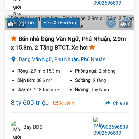
Gần Mặt Tiền
Hẻm Xe Hơi (6 m)
1 / 3
6
Bán nhà Đặng Văn Ngữ, Phú Nhuận, 2.9m
x 15.3m, 2 Tầng BTCT, Xe hơi
Đặng Văn Ngữ, Phú Nhuận, Phú Nhuận
2.9 m
x 15.3 m
2 phòng
Rộng:
Phòng ngủ:
38.6 m²
2 tầng
Diện tích:
Số tầng:
218 triệu/m²
Tây Nam
Giá/m²:
Hướng:
8 tỷ 600 triệu
So sánh
Chia sẻ
Bảy BĐS
0902696839