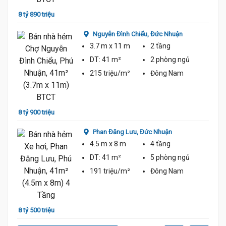
8 tỷ 890 triệu
Nguyễn Đình Chiểu,
Đức Nhuận
3.7 m
x 11 m
2 tầng
DT:
41 m²
2 phòng
ngủ
215 triệu/m²
Đông Nam
8 tỷ 3
8 tỷ 900 triệu
Phan Đăng Lưu,
Đức Nhuận
4.5 m
x 8 m
4 tầng
ỷ
DT:
41 m²
5 phòng
ngủ
191 triệu/m²
Đông Nam
8 tỷ 3
8 tỷ 500 triệu