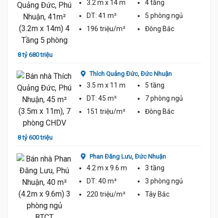
3.2 m
x 14 m
4 tầng
DT:
41 m²
5 phòng
ngủ
196 triệu/m²
Đông Bắc
8 tỷ 680 triệu
8 tỷ 5
Thích Quảng Đức,
Đức Nhuận
3.5 m
x 11 m
5 tầng
DT:
45 m²
7 phòng
ngủ
151 triệu/m²
Đông Bắc
8.8 Tỷ
8.6 Tỷ
8 tỷ 600 triệu
8 tỷ 9
Phan Đăng Lưu,
Đức Nhuận
4.2 m
x 9.6 m
3 tầng
DT:
40 m²
3 phòng
ngủ
220 triệu/m²
Tây Bắc
9 tỷ