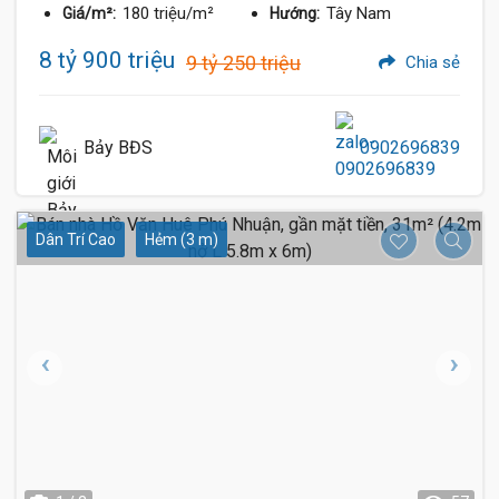
180 triệu/m²
Tây Nam
Giá/m²:
Hướng:
8 tỷ 900 triệu
9 tỷ 250 triệu
Chia sẻ
Bảy BĐS
0902696839
Dân Trí Cao
Hẻm (3 m)