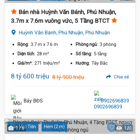
Bán nhà Huỳnh Văn Bánh, Phú Nhuận,
3.7m x 7.6m vuông vức, 5 Tầng BTCT
Huỳnh Văn Bánh, Phú Nhuận, Phú Nhuận
3.7 m
x 7.6 m
3 phòng
Rộng:
Phòng ngủ:
28 m²
5 tầng
Diện tích:
Số tầng:
271 triệu/m²
Tây Bắc
Giá/m²:
Hướng:
8 tỷ 600 triệu
8 tỷ 900 triệu
Chia sẻ
Bảy BĐS
0902696839
Gần Mặt Tiền
Hẻm (2 m)
1 / 6
120