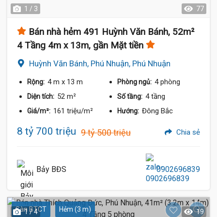
1 / 3
77
Bán nhà hẻm 491 Huỳnh Văn Bánh, 52m²
4 Tầng 4m x 13m, gần Mặt tiền
Huỳnh Văn Bánh, Phú Nhuận, Phú Nhuận
4 m
x 13 m
4 phòng
Rộng:
Phòng ngủ:
52 m²
4 tầng
Diện tích:
Số tầng:
161 triệu/m²
Đông Bắc
Giá/m²:
Hướng:
8 tỷ 700 triệu
9 tỷ 500 triệu
Chia sẻ
Bảy BĐS
0902696839
Sàn BTCT
Hẻm (3 m)
1 / 4
19