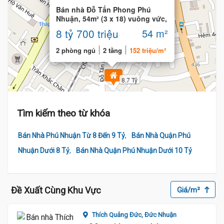
Bán nhà Đỗ Tấn Phong Phú
Nhuận, 54m² (3 x 18) vuông vức,
gần Mặt tiền
8 tỷ 700 triệu
54 m²
2 phòng ngủ
2 tầng
152 triệu/m²
8.7 Tỷ
Tìm kiếm theo từ khóa
,
Bán Nhà Phú Nhuận Từ 8 Đến 9 Tỷ
Bán Nhà Quận Phú
,
Nhuận Dưới 8 Tỷ
Bán Nhà Quận Phú Nhuận Dưới 10 Tỷ
Đề Xuất Cùng Khu Vực
Giá/m²
Thích Quảng Đức,
Đức Nhuận