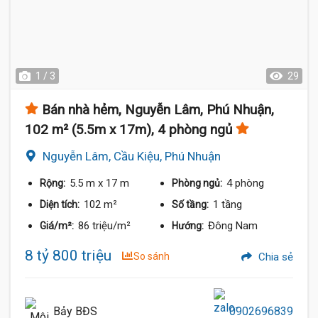
1 / 3
29
Bán nhà hẻm, Nguyễn Lâm, Phú Nhuận,
102 m² (5.5m x 17m), 4 phòng ngủ
Nguyễn Lâm, Cầu Kiệu, Phú Nhuận
5.5 m
x 17 m
4 phòng
Rộng:
Phòng ngủ:
102 m²
1 tầng
Diện tích:
Số tầng:
86 triệu/m²
Đông Nam
Giá/m²:
Hướng:
8 tỷ 800 triệu
So sánh
Chia sẻ
Bảy BĐS
0902696839