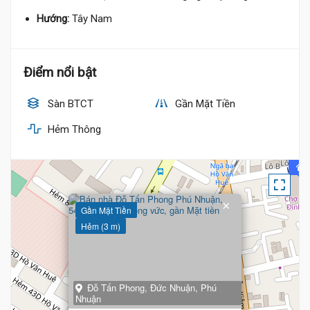
Hướng:
Tây Nam
Điểm nổi bật
Sàn BTCT
Gần Mặt Tiền
Hẻm Thông
×
Gần Mặt Tiền
Hẻm (3 m)
Đỗ Tấn Phong, Đức Nhuận, Phú
Nhuận