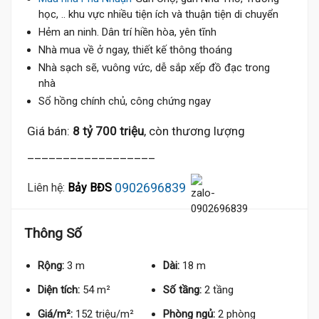
học, .. khu vực nhiều tiện ích và thuận tiện di chuyển
Hẻm an ninh. Dân trí hiền hòa, yên tĩnh
Nhà mua về ở ngay, thiết kế thông thoáng
Nhà sạch sẽ, vuông vức, dễ sắp xếp đồ đạc trong
nhà
Sổ hồng chính chủ, công chứng ngay
Giá bán:
8 tỷ 700 triệu
, còn thương lượng
__________________
0902696839
Liên hệ:
Bảy BĐS
Thông Số
Rộng:
3 m
Dài:
18 m
Diện tích:
54 m²
Số tầng:
2 tầng
Giá/m²:
152 triệu/m²
Phòng ngủ:
2 phòng