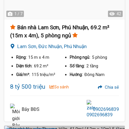
1 / 7
42
Bán nhà Lam Sơn, Phú Nhuận, 69.2 m²
(15m x 4m), 5 phòng ngủ
Lam Sơn, Đức Nhuận, Phú Nhuận
15 m
x 4 m
5 phòng
Rộng:
Phòng ngủ:
69.2 m²
2 tầng
Diện tích:
Số tầng:
115 triệu/m²
Đông Nam
Giá/m²:
Hướng:
8 tỷ 500 triệu
So sánh
Chia sẻ
Bảy BĐS
0902696839