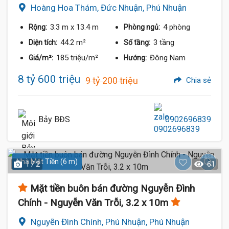
Hoàng Hoa Thám, Đức Nhuận, Phú Nhuận
3.3 m
x 13.4 m
4 phòng
Rộng:
Phòng ngủ:
44.2 m²
3 tầng
Diện tích:
Số tầng:
185 triệu/m²
Đông Nam
Giá/m²:
Hướng:
8 tỷ 600 triệu
9 tỷ 200 triệu
Chia sẻ
Bảy BĐS
0902696839
Nhà Mặt Tiền (6 m)
1 / 2
61
Mặt tiền buôn bán đường Nguyễn Đình
Chính - Nguyễn Văn Trỗi, 3.2 x 10m
Nguyễn Đình Chính, Phú Nhuận, Phú Nhuận