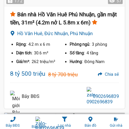
1 / 2
57
Bán nhà Hồ Văn Huê Phú Nhuận, gần mặt
tiền, 31m² (4.2m nở L 5.8m x 6m)
Hồ Văn Huê, Đức Nhuận, Phú Nhuận
4.2 m
x 6 m
3 phòng
Rộng:
Phòng ngủ:
30.6 m²
4 tầng
Diện tích:
Số tầng:
262 triệu/m²
Đông Nam
Giá/m²:
Hướng:
8 tỷ 500 triệu
8 tỷ 700 triệu
Chia sẻ
Bảy BĐS
0902696839
Sàn BTCT
Hẻm Xe Hơi (6 m)
Bảy BĐS
Lọc nhà
Bản đồ
Gửi nhà
Bảy BĐS