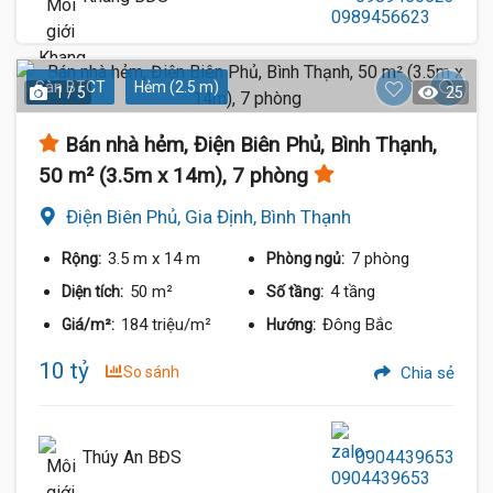
Sàn BTCT
Hẻm (2.5 m)
1 / 5
25
Bán nhà hẻm, Điện Biên Phủ, Bình Thạnh,
50 m² (3.5m x 14m), 7 phòng
Điện Biên Phủ, Gia Định, Bình Thạnh
3.5 m
x 14 m
7 phòng
Rộng:
Phòng ngủ:
50 m²
4 tầng
Diện tích:
Số tầng:
184 triệu/m²
Đông Bắc
Giá/m²:
Hướng:
10 tỷ
So sánh
Chia sẻ
Thúy An BĐS
0904439653