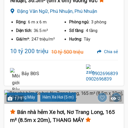
Nhuận, 36.5m² (6m x 6m) vuông vức
Đặng Văn Ngữ, Phú Nhuận, Phú Nhuận
6 m
x 6 m
3 phòng
Rộng:
Phòng ngủ:
36.5 m²
4 tầng
Diện tích:
Số tầng:
247 triệu/m²
Tây
Giá/m²:
Hướng:
10 tỷ 200 triệu
10 tỷ 500 triệu
Chia sẻ
Bảy BĐS
0902696839
Có Thang Máy
Hẻm Xe Hơi (5 m)
1 / 1
2
Bán nhà hẻm Xe hơi, Nơ Trang Long, 165
m² (8.5m x 20m), THANG MÁY