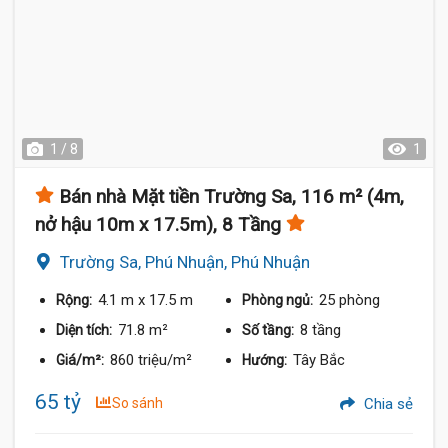
1 / 8
1
Bán nhà Mặt tiền Trường Sa, 116 m² (4m,
nở hậu 10m x 17.5m), 8 Tầng
Trường Sa, Phú Nhuận, Phú Nhuận
4.1 m
x 17.5 m
25 phòng
Rộng:
Phòng ngủ:
71.8 m²
8 tầng
Diện tích:
Số tầng:
860 triệu/m²
Tây Bắc
Giá/m²:
Hướng:
65 tỷ
So sánh
Chia sẻ