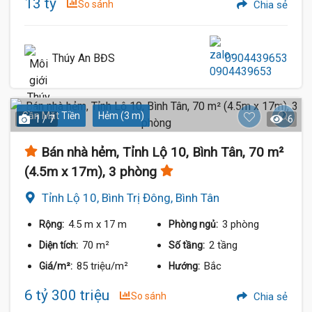
13 tỷ
So sánh
Chia sẻ
Thúy An BĐS
0904439653
Gần Mặt Tiền
Hẻm (3 m)
1 / 7
6
Bán nhà hẻm, Tỉnh Lộ 10, Bình Tân, 70 m²
(4.5m x 17m), 3 phòng
Tỉnh Lộ 10, Bình Trị Đông, Bình Tân
4.5 m
x 17 m
3 phòng
Rộng:
Phòng ngủ:
70 m²
2 tầng
Diện tích:
Số tầng:
85 triệu/m²
Bắc
Giá/m²:
Hướng:
6 tỷ 300 triệu
So sánh
Chia sẻ