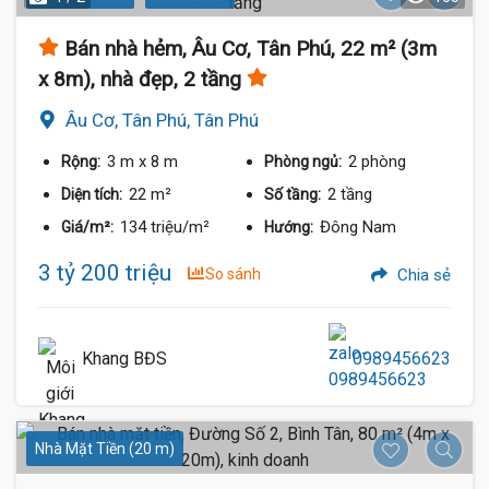
Bán nhà hẻm, Âu Cơ, Tân Phú, 22 m² (3m
x 8m), nhà đẹp, 2 tầng
Âu Cơ, Tân Phú, Tân Phú
3 m
x 8 m
2 phòng
Rộng:
Phòng ngủ:
22 m²
2 tầng
Diện tích:
Số tầng:
134 triệu/m²
Đông Nam
Giá/m²:
Hướng:
3 tỷ 200 triệu
So sánh
Chia sẻ
Khang BĐS
0989456623
Nhà Mặt Tiền (20 m)