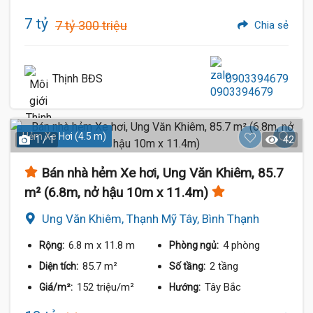
7 tỷ
7 tỷ 300 triệu
Chia sẻ
Thịnh BĐS
0903394679
Hẻm Xe Hơi (4.5 m)
1 / 1
42
Bán nhà hẻm Xe hơi, Ung Văn Khiêm, 85.7
m² (6.8m, nở hậu 10m x 11.4m)
Ung Văn Khiêm, Thạnh Mỹ Tây, Bình Thạnh
6.8 m
x 11.8 m
4 phòng
Rộng:
Phòng ngủ:
85.7 m²
2 tầng
Diện tích:
Số tầng:
152 triệu/m²
Tây Bắc
Giá/m²:
Hướng: