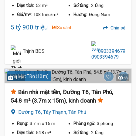
53 m²
2 tầng
Diện tích:
Số tầng:
108 triệu/m²
Đông Nam
Giá/m²:
Hướng:
5 tỷ 900 triệu
So sánh
Chia sẻ
Thịnh BĐS
0903394679
Nhà Mặt Tiền (10 m)
1 / 5
6
Bán nhà mặt tiền, Đường T6, Tân Phú,
54.8 m² (3.7m x 15m), kinh doanh
Đường T6, Tây Thạnh, Tân Phú
3.7 m
x 15 m
3 phòng
Rộng:
Phòng ngủ:
54.8 m²
2 tầng
Diện tích:
Số tầng: