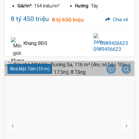
154 triệu/m²
Tây
Giá/m²:
Hướng:
8 tỷ 450 triệu
8 tỷ 650 triệu
Chia sẻ
Khang BĐS
0989456623
Nhà Mặt Tiền (10 m)