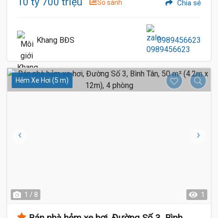
10 tỷ 700 triệu
So sánh
Chia sẻ
Khang BĐS
0989456623
Hẻm Xe Hơi (5 m)
1 / 8
1
Bán nhà hẻm xe hơi, Đường Số 3, Bình