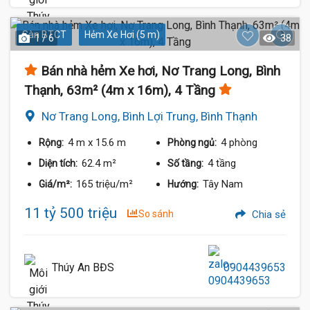
Sàn BTCT
Hẻm Xe Hơi (5 m)
1 / 6
38
Bán nhà hẻm Xe hơi, Nơ Trang Long, Bình
Thạnh, 63m² (4m x 16m), 4 Tầng
Nơ Trang Long, Bình Lợi Trung, Bình Thạnh
4 m
x 15.6 m
4 phòng
Rộng:
Phòng ngủ:
62.4 m²
4 tầng
Diện tích:
Số tầng:
165 triệu/m²
Tây Nam
Giá/m²:
Hướng:
11 tỷ 500 triệu
So sánh
Chia sẻ
Thúy An BĐS
0904439653