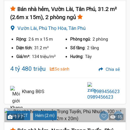
Bán nhà hẻm, Vườn Lài, Tân Phú, 31.2 m²
(2.6m x 15m), 2 phòng ngủ
Vườn Lài, Phú Thọ Hòa, Tân Phú
2.6 m
x 15 m
2 phòng
Rộng:
Phòng ngủ:
31.2 m²
2 tầng
Diện tích:
Số tầng:
134 triệu/m²
Tây
Giá/m²:
Hướng:
4 tỷ 480 triệu
So sánh
Chia sẻ
Khang BĐS
0989456623
Sàn BTCT
Hẻm (2 m)
1 / 7
15