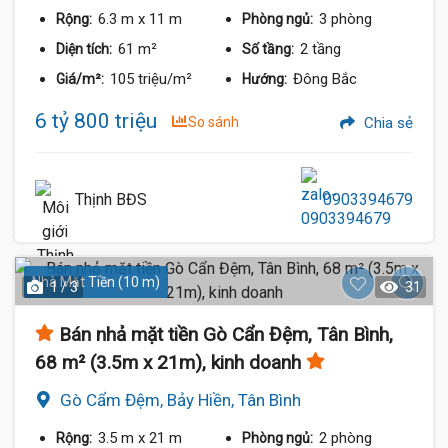
6.3 m
x 11 m
3 phòng
Rộng:
Phòng ngủ:
61 m²
2 tầng
Diện tích:
Số tầng:
105 triệu/m²
Đông Bắc
Giá/m²:
Hướng:
6 tỷ 800 triệu
So sánh
Chia sẻ
Thịnh BĐS
0903394679
Nhà Mặt Tiền (10 m)
1 / 3
31
Bán nhả mặt tiền Gò Cẩn Đệm, Tân Bình,
68 m² (3.5m x 21m), kinh doanh
Gò Cẩm Đệm, Bảy Hiền, Tân Bình
3.5 m
x 21 m
2 phòng
Rộng:
Phòng ngủ: