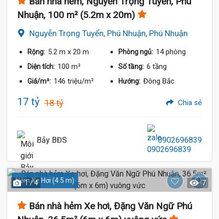
Bán nhà hẻm, Nguyễn Trọng Tuyển, Phú
Nhuận, 100 m² (5.2m x 20m)
Nguyễn Trọng Tuyển, Phú Nhuận, Phú Nhuận
5.2 m
x 20 m
14 phòng
Rộng:
Phòng ngủ:
100 m²
6 tầng
Diện tích:
Số tầng:
146 triệu/m²
Đông Bắc
Giá/m²:
Hướng:
17 tỷ
18 tỷ
Chia sẻ
Bảy BĐS
0902696839
Hẻm Xe Hơi (4.5 m)
1 / 4
7
Bán nhà hẻm Xe hơi, Đặng Văn Ngữ Phú