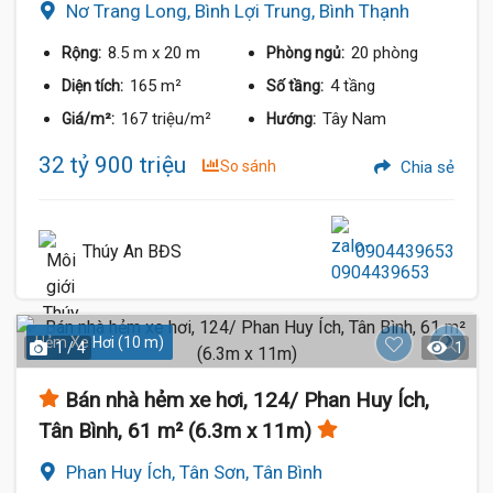
Nơ Trang Long, Bình Lợi Trung, Bình Thạnh
8.5 m
x 20 m
20 phòng
Rộng:
Phòng ngủ:
165 m²
4 tầng
Diện tích:
Số tầng:
167 triệu/m²
Tây Nam
Giá/m²:
Hướng:
32 tỷ 900 triệu
So sánh
Chia sẻ
Thúy An BĐS
0904439653
Hẻm Xe Hơi (10 m)
1 / 4
1
Bán nhà hẻm xe hơi, 124/ Phan Huy Ích,
Tân Bình, 61 m² (6.3m x 11m)
Phan Huy Ích, Tân Sơn, Tân Bình