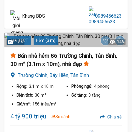
Khang BĐS
0989456623
Sàn BTCT
Hẻm (3 m)
1 / 4
146
Bán nhà hẻm 86 Trường Chinh, Tân Bình,
30 m² (3.1m x 10m), nhà đẹp
Trường Chinh, Bảy Hiền, Tân Bình
3.1 m
x 10 m
4 phòng
Rộng:
Phòng ngủ:
30 m²
3 tầng
Diện tích:
Số tầng:
156 triệu/m²
Giá/m²:
4 tỷ 900 triệu
So sánh
Chia sẻ