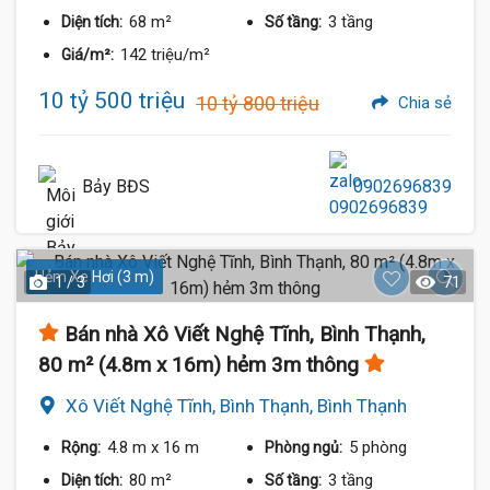
68 m²
3 tầng
Diện tích:
Số tầng:
142 triệu/m²
Giá/m²:
10 tỷ 500 triệu
10 tỷ 800 triệu
Chia sẻ
Bảy BĐS
0902696839
Hẻm Xe Hơi (3 m)
1 / 3
71
Bán nhà Xô Viết Nghệ Tĩnh, Bình Thạnh,
80 m² (4.8m x 16m) hẻm 3m thông
Xô Viết Nghệ Tĩnh, Bình Thạnh, Bình Thạnh
4.8 m
x 16 m
5 phòng
Rộng:
Phòng ngủ:
80 m²
3 tầng
Diện tích:
Số tầng: