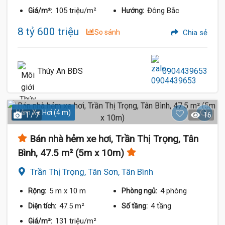
105 triệu/m²
Đông Bắc
Giá/m²:
Hướng:
8 tỷ 600 triệu
So sánh
Chia sẻ
Thúy An BĐS
0904439653
Hẻm Xe Hơi (4 m)
1 / 7
16
Bán nhà hẻm xe hơi, Trần Thị Trọng, Tân
Bình, 47.5 m² (5m x 10m)
Trần Thị Trọng, Tân Sơn, Tân Bình
5 m
x 10 m
4 phòng
Rộng:
Phòng ngủ:
47.5 m²
4 tầng
Diện tích:
Số tầng:
131 triệu/m²
Giá/m²: