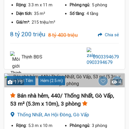
3.3 m
x 11 m
5 phòng
Rộng:
Phòng ngủ:
35 m²
4 tầng
Diện tích:
Số tầng:
215 triệu/m²
Giá/m²:
8 tỷ 200 triệu
8 tỷ 400 triệu
Chia sẻ
Thịnh BĐS
0903394679
Gần Mặt Tiền
Hẻm (2.5 m)
1 / 5
4
Bán nhà hẻm, 440/ Thống Nhất, Gò Vấp,
53 m² (5.3m x 10m), 3 phòng
Thống Nhất, An Hội Đông, Gò Vấp
5.3 m
x 10 m
3 phòng
Rộng:
Phòng ngủ: