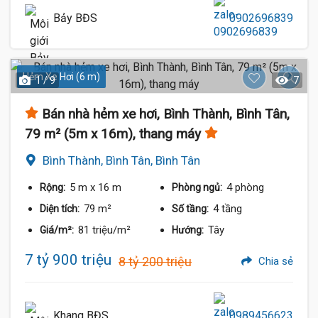
Bảy BĐS
0902696839
Hẻm Xe Hơi (6 m)
1 / 9
7
Bán nhà hẻm xe hơi, Bình Thành, Bình Tân,
79 m² (5m x 16m), thang máy
Bình Thành, Bình Tân, Bình Tân
5 m
x 16 m
4 phòng
Rộng:
Phòng ngủ:
79 m²
4 tầng
Diện tích:
Số tầng:
81 triệu/m²
Tây
Giá/m²:
Hướng:
7 tỷ 900 triệu
8 tỷ 200 triệu
Chia sẻ
Khang BĐS
0989456623