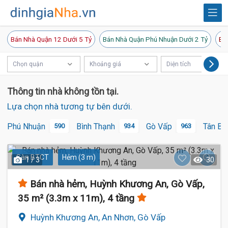
Bán Nhà Quận 12 Dưới 5 Tỷ
Bán Nhà Quận Phú Nhuận Dưới 2 Tỷ
Bá
Chọn quận
Khoảng giá
Diện tích
Thông tin nhà không tồn tại.
Lựa chọn nhà tương tự bên dưới.
Phú Nhuận
Bình Thạnh
Gò Vấp
Tân Bì
590
934
963
Sàn BTCT
Hẻm (3 m)
1 / 3
30
Bán nhà hẻm, Huỳnh Khương An, Gò Vấp,
35 m² (3.3m x 11m), 4 tầng
Huỳnh Khương An, An Nhơn, Gò Vấp