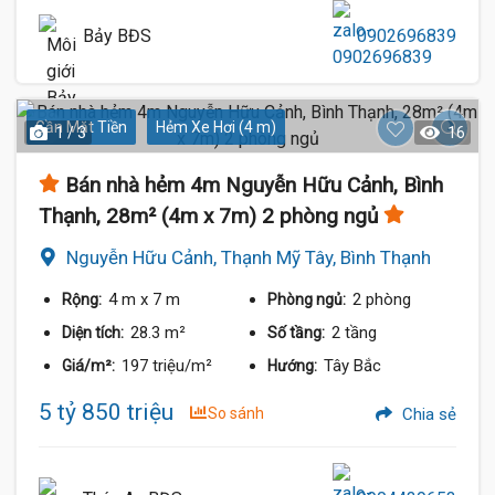
Bảy BĐS
0902696839
Gần Mặt Tiền
Hẻm Xe Hơi (4 m)
1 / 3
16
Bán nhà hẻm 4m Nguyễn Hữu Cảnh, Bình
Thạnh, 28m² (4m x 7m) 2 phòng ngủ
Nguyễn Hữu Cảnh, Thạnh Mỹ Tây, Bình Thạnh
4 m
x 7 m
2 phòng
Rộng:
Phòng ngủ:
28.3 m²
2 tầng
Diện tích:
Số tầng:
197 triệu/m²
Tây Bắc
Giá/m²:
Hướng:
5 tỷ 850 triệu
So sánh
Chia sẻ