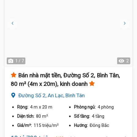
1 / 7
2
Bán nhà mặt tiền, Đường Số 2, Bình Tân,
80 m² (4m x 20m), kinh doanh
Đường Số 2, An Lạc, Bình Tân
4 m
x 20 m
4 phòng
Rộng:
Phòng ngủ:
80 m²
4 tầng
Diện tích:
Số tầng:
115 triệu/m²
Đông Bắc
Giá/m²:
Hướng: