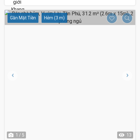
Gần Mặt Tiền
Hẻm (3 m)
1 / 5
13