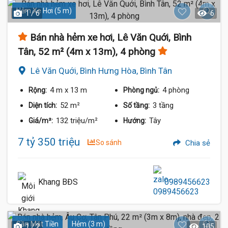
Hẻm Xe Hơi (5 m)
1 / 6
6
Bán nhà hẻm xe hơi, Lê Văn Quới, Bình
Tân, 52 m² (4m x 13m), 4 phòng
Lê Văn Quới, Bình Hưng Hòa, Bình Tân
4 m
x 13 m
4 phòng
Rộng:
Phòng ngủ:
52 m²
3 tầng
Diện tích:
Số tầng:
132 triệu/m²
Tây
Giá/m²:
Hướng:
7 tỷ 350 triệu
So sánh
Chia sẻ
Khang BĐS
0989456623
Gần Mặt Tiền
Hẻm (3 m)
1 / 2
105