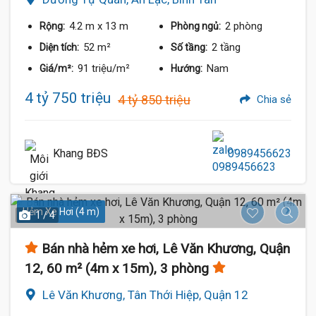
4.2 m
x 13 m
2 phòng
Rộng:
Phòng ngủ:
52 m²
2 tầng
Diện tích:
Số tầng:
91 triệu/m²
Nam
Giá/m²:
Hướng:
4 tỷ 750 triệu
4 tỷ 850 triệu
Chia sẻ
Khang BĐS
0989456623
Hẻm Xe Hơi (4 m)
1 / 4
Bán nhà hẻm xe hơi, Lê Văn Khương, Quận
12, 60 m² (4m x 15m), 3 phòng
Lê Văn Khương, Tân Thới Hiệp, Quận 12