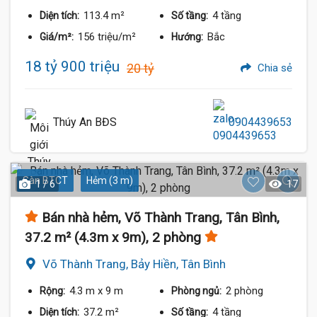
113.4 m²
4 tầng
Diện tích:
Số tầng:
156 triệu/m²
Bắc
Giá/m²:
Hướng:
18 tỷ 900 triệu
20 tỷ
Chia sẻ
Thúy An BĐS
0904439653
Sàn BTCT
Hẻm (3 m)
1 / 6
17
Bán nhà hẻm, Võ Thành Trang, Tân Bình,
37.2 m² (4.3m x 9m), 2 phòng
Võ Thành Trang, Bảy Hiền, Tân Bình
4.3 m
x 9 m
2 phòng
Rộng:
Phòng ngủ:
37.2 m²
4 tầng
Diện tích:
Số tầng: