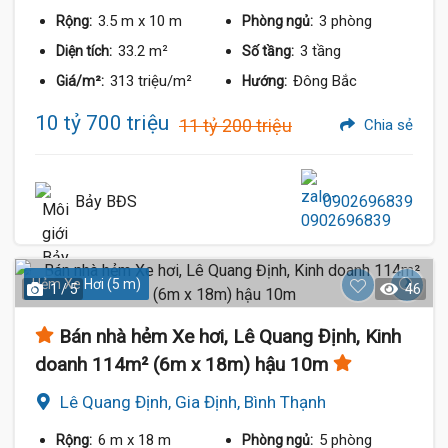
3.5 m
x 10 m
3 phòng
Rộng:
Phòng ngủ:
33.2 m²
3 tầng
Diện tích:
Số tầng:
313 triệu/m²
Đông Bắc
Giá/m²:
Hướng:
10 tỷ 700 triệu
11 tỷ 200 triệu
Chia sẻ
Bảy BĐS
0902696839
Hẻm Xe Hơi (5 m)
1 / 5
46
Bán nhà hẻm Xe hơi, Lê Quang Định, Kinh
doanh 114m² (6m x 18m) hậu 10m
Lê Quang Định, Gia Định, Bình Thạnh
6 m
x 18 m
5 phòng
Rộng:
Phòng ngủ: