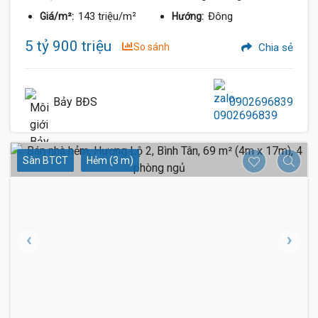
143 triệu/m²
Đông
Giá/m²:
Hướng:
5 tỷ 900 triệu
So sánh
Chia sẻ
Bảy BĐS
0902696839
Sàn BTCT
Hẻm (3 m)