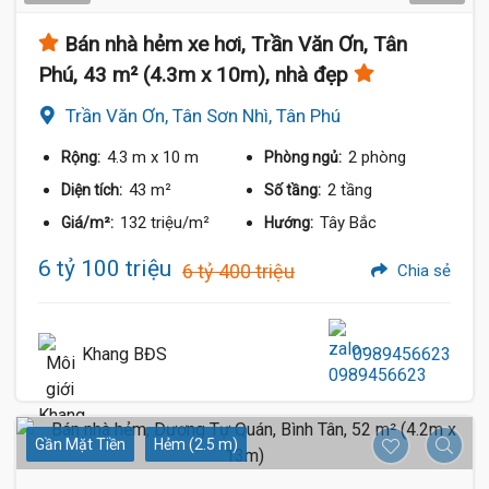
Bán nhà hẻm xe hơi, Trần Văn Ơn, Tân
Phú, 43 m² (4.3m x 10m), nhà đẹp
Trần Văn Ơn, Tân Sơn Nhì, Tân Phú
4.3 m
x 10 m
2 phòng
Rộng:
Phòng ngủ:
43 m²
2 tầng
Diện tích:
Số tầng:
132 triệu/m²
Tây Bắc
Giá/m²:
Hướng:
6 tỷ 100 triệu
6 tỷ 400 triệu
Chia sẻ
Khang BĐS
0989456623
Gần Mặt Tiền
Hẻm (2.5 m)