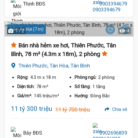
Thịnh BĐS
0903394679
Hẻm Xe Hơi (7 m)
1 / 2
4
Bán nhà hẻm xe hơi, Thiên Phước, Tân
Bình, 78 m² (4.3m x 18m), 2 phòng
Thiên Phước, Tân Hòa, Tân Bình
4.3 m
x 18 m
2 phòng
Rộng:
Phòng ngủ:
78 m²
1 tầng
Diện tích:
Số tầng:
145 triệu/m²
Đông Bắc
Giá/m²:
Hướng:
11 tỷ 300 triệu
11 tỷ 700 triệu
Chia sẻ
Bảy BĐS
0902696839