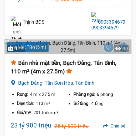
Thịnh BĐS
0903394679
Nhà Mặt Tiền (6 m)
1 / 4
10
Bán nhà mặt tiền, Bạch Đằng, Tân Bình,
110 m² (4m x 27.5m)
Bạch Đằng, Tân Sơn Hòa, Tân Bình
4 m
x 27.5 m
6 phòng
Rộng:
Phòng ngủ:
110 m²
4 tầng
Diện tích:
Số tầng:
201 triệu/m²
Giá/m²:
23 tỷ 900 triệu
25 tỷ 600 triệu
Chia sẻ