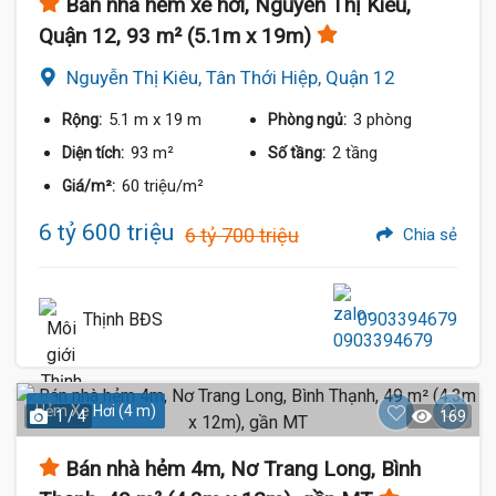
Bán nhà hẻm xe hơi, Nguyễn Thị Kiêu,
Quận 12, 93 m² (5.1m x 19m)
Nguyễn Thị Kiêu, Tân Thới Hiệp, Quận 12
5.1 m
x 19 m
3 phòng
Rộng:
Phòng ngủ:
93 m²
2 tầng
Diện tích:
Số tầng:
60 triệu/m²
Giá/m²:
6 tỷ 600 triệu
6 tỷ 700 triệu
Chia sẻ
Thịnh BĐS
0903394679
Hẻm Xe Hơi (4 m)
1 / 4
169
Bán nhà hẻm 4m, Nơ Trang Long, Bình