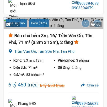
Thịnh BĐS
0903394679
Dân Trí Cao
Hẻm (3 m)
1 / 5
33
Bán nhà hẻm 3m, 16/ Trần Văn Ơn, Tân
Phú, 71 m² (3.3m x 13m), 2 tầng
Trần Văn Ơn, Tân Sơn Nhì, Tân Phú
3.3 m
x 13 m
3 phòng
Rộng:
Phòng ngủ:
71 m²
2 tầng
Diện tích:
Số tầng:
83 triệu/m²
Giá/m²:
6 tỷ 450 triệu
6 tỷ 650 triệu
Chia sẻ
Khang BĐS
0989456623