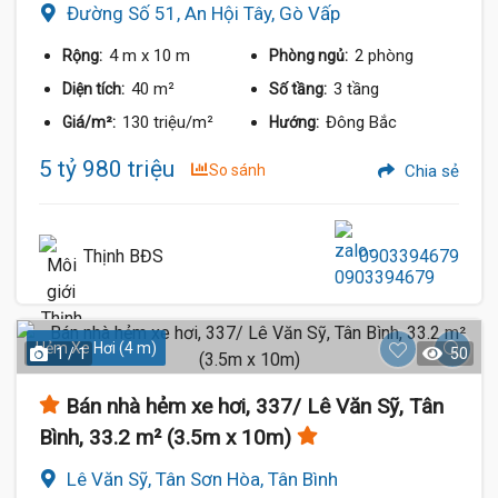
Đường Số 51, An Hội Tây, Gò Vấp
4 m
x 10 m
2 phòng
Rộng:
Phòng ngủ:
40 m²
3 tầng
Diện tích:
Số tầng:
130 triệu/m²
Đông Bắc
Giá/m²:
Hướng:
5 tỷ 980 triệu
So sánh
Chia sẻ
Thịnh BĐS
0903394679
Hẻm Xe Hơi (4 m)
1 / 1
50
Bán nhà hẻm xe hơi, 337/ Lê Văn Sỹ, Tân
Bình, 33.2 m² (3.5m x 10m)
Lê Văn Sỹ, Tân Sơn Hòa, Tân Bình