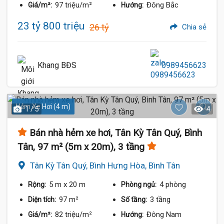
97 triệu/m²
Đông Bắc
Giá/m²:
Hướng:
23 tỷ 800 triệu
26 tỷ
Chia sẻ
Khang BĐS
0989456623
Hẻm Xe Hơi (4 m)
1 / 5
4
Bán nhà hẻm xe hơi, Tân Kỳ Tân Quý, Bình
Tân, 97 m² (5m x 20m), 3 tầng
Tân Kỳ Tân Quý, Bình Hưng Hòa, Bình Tân
5 m
x 20 m
4 phòng
Rộng:
Phòng ngủ:
97 m²
3 tầng
Diện tích:
Số tầng:
82 triệu/m²
Đông Nam
Giá/m²:
Hướng: