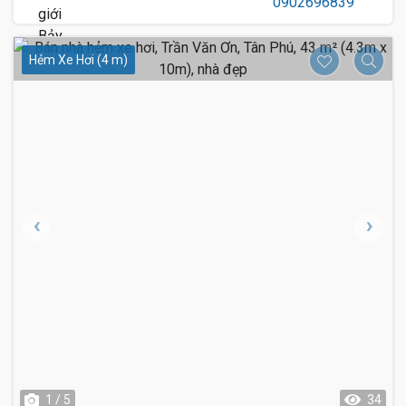
Hẻm Xe Hơi (4 m)
1 / 5
34