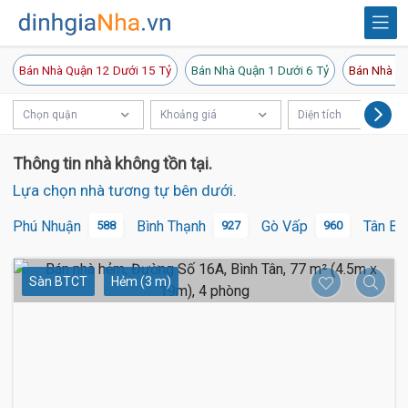
Bán Nhà Quận 12 Dưới 15 Tỷ
Bán Nhà Quận 1 Dưới 6 Tỷ
Bán Nhà Qu
Chọn quận
Khoảng giá
Diện tích
Thông tin nhà không tồn tại.
Lựa chọn nhà tương tự bên dưới.
Phú Nhuận
Bình Thạnh
Gò Vấp
Tân Bì
588
927
960
Sàn BTCT
Hẻm (3 m)