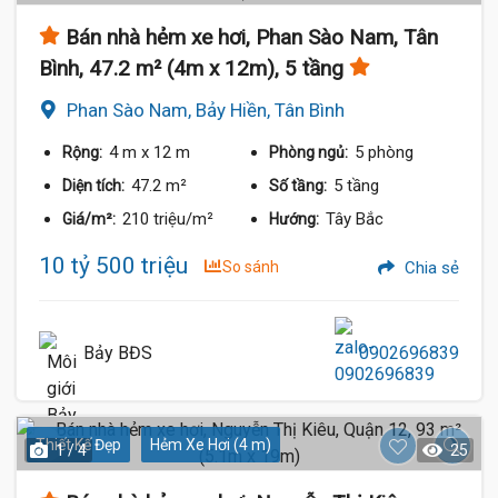
Bán nhà hẻm xe hơi, Phan Sào Nam, Tân
Bình, 47.2 m² (4m x 12m), 5 tầng
Phan Sào Nam, Bảy Hiền, Tân Bình
4 m
x 12 m
5 phòng
Rộng:
Phòng ngủ:
47.2 m²
5 tầng
Diện tích:
Số tầng:
210 triệu/m²
Tây Bắc
Giá/m²:
Hướng:
10 tỷ 500 triệu
So sánh
Chia sẻ
Bảy BĐS
0902696839
Thiết Kế Đẹp
Hẻm Xe Hơi (4 m)
1 / 4
25