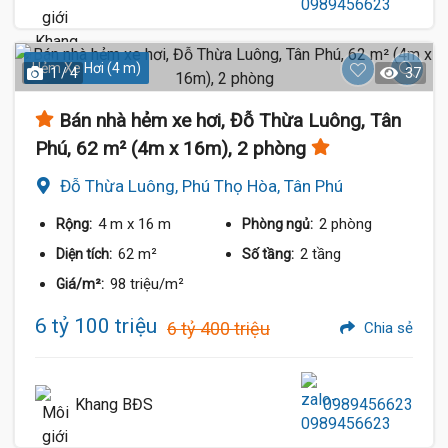
Hẻm Xe Hơi (4 m)
1 / 4
37
Bán nhà hẻm xe hơi, Đỗ Thừa Luông, Tân
Phú, 62 m² (4m x 16m), 2 phòng
Đỗ Thừa Luông, Phú Thọ Hòa, Tân Phú
4 m
x 16 m
2 phòng
Rộng:
Phòng ngủ:
62 m²
2 tầng
Diện tích:
Số tầng:
98 triệu/m²
Giá/m²:
6 tỷ 100 triệu
6 tỷ 400 triệu
Chia sẻ
Khang BĐS
0989456623