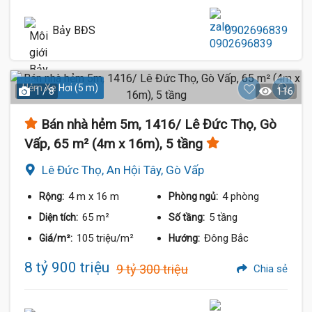
Bảy BĐS
0902696839
Hẻm Xe Hơi (5 m)
1 / 8
116
Bán nhà hẻm 5m, 1416/ Lê Đức Thọ, Gò
Vấp, 65 m² (4m x 16m), 5 tầng
Lê Đức Thọ, An Hội Tây, Gò Vấp
4 m
x 16 m
4 phòng
Rộng:
Phòng ngủ:
65 m²
5 tầng
Diện tích:
Số tầng:
105 triệu/m²
Đông Bắc
Giá/m²:
Hướng:
8 tỷ 900 triệu
9 tỷ 300 triệu
Chia sẻ