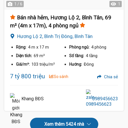
1 / 6
1
Bán nhà hẻm, Hương Lộ 2, Bình Tân, 69
m² (4m x 17m), 4 phòng ngủ
Hương Lộ 2, Bình Trị Đông, Bình Tân
4 m
x 17 m
4 phòng
Rộng:
Phòng ngủ:
69 m²
4 tầng
Diện tích:
Số tầng:
103 triệu/m²
Đông
Giá/m²:
Hướng:
7 tỷ 800 triệu
So sánh
Chia sẻ
Khang BĐS
0989456623
Xem thêm 5424 nhà