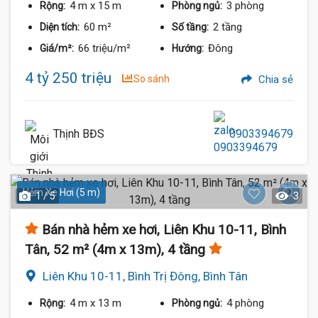
4 m
x 15 m
3 phòng
Rộng:
Phòng ngủ:
60 m²
2 tầng
Diện tích:
Số tầng:
66 triệu/m²
Đông
Giá/m²:
Hướng:
4 tỷ 250 triệu
So sánh
Chia sẻ
Thịnh BĐS
0903394679
Hẻm Xe Hơi (5 m)
1 / 5
3
Bán nhà hẻm xe hơi, Liên Khu 10-11, Bình
Tân, 52 m² (4m x 13m), 4 tầng
Liên Khu 10-11, Bình Trị Đông, Bình Tân
4 m
x 13 m
4 phòng
Rộng:
Phòng ngủ: