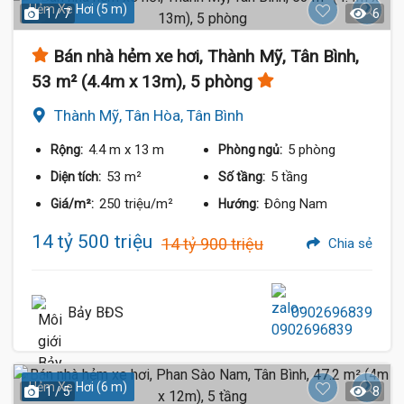
Hẻm Xe Hơi (5 m)
1 / 7
6
Bán nhà hẻm xe hơi, Thành Mỹ, Tân Bình,
53 m² (4.4m x 13m), 5 phòng
Thành Mỹ, Tân Hòa, Tân Bình
4.4 m
x 13 m
5 phòng
Rộng:
Phòng ngủ:
53 m²
5 tầng
Diện tích:
Số tầng:
250 triệu/m²
Đông Nam
Giá/m²:
Hướng:
14 tỷ 500 triệu
14 tỷ 900 triệu
Chia sẻ
Bảy BĐS
0902696839
Hẻm Xe Hơi (6 m)
1 / 5
8