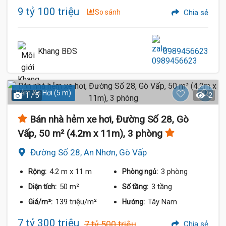
9 tỷ 100 triệu
So sánh
Chia sẻ
Khang BĐS
0989456623
Hẻm Xe Hơi (5 m)
1 / 5
2
Bán nhà hẻm xe hơi, Đường Số 28, Gò
Vấp, 50 m² (4.2m x 11m), 3 phòng
Đường Số 28, An Nhơn, Gò Vấp
4.2 m
x 11 m
3 phòng
Rộng:
Phòng ngủ:
50 m²
3 tầng
Diện tích:
Số tầng:
139 triệu/m²
Tây Nam
Giá/m²:
Hướng:
7 tỷ 300 triệu
7 tỷ 500 triệu
Chia sẻ