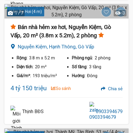
Hẻm Xe Hơi (4 m)
1 / 7
3
Bán nhà hẻm xe hơi, Nguyễn Kiệm, Gò
Vấp, 20 m² (3.8m x 5.2m), 2 phòng
Nguyễn Kiệm, Hạnh Thông, Gò Vấp
3.8 m
x 5.2 m
2 phòng
Rộng:
Phòng ngủ:
20 m²
3 tầng
Diện tích:
Số tầng:
193 triệu/m²
Đông
Giá/m²:
Hướng:
4 tỷ 150 triệu
So sánh
Chia sẻ
Thịnh BĐS
0903394679