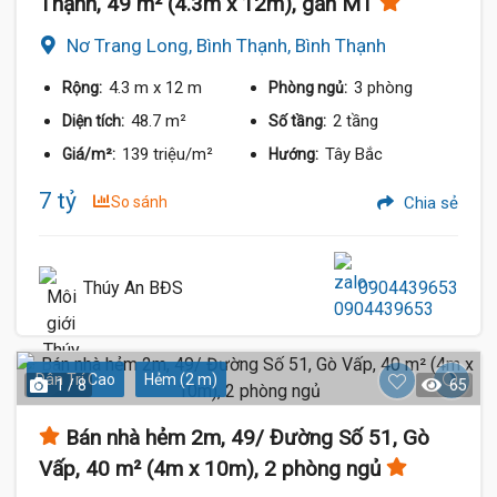
Thạnh, 49 m² (4.3m x 12m), gần MT
Nơ Trang Long, Bình Thạnh, Bình Thạnh
4.3 m
x 12 m
3 phòng
Rộng:
Phòng ngủ:
48.7 m²
2 tầng
Diện tích:
Số tầng:
139 triệu/m²
Tây Bắc
Giá/m²:
Hướng:
7 tỷ
So sánh
Chia sẻ
Thúy An BĐS
0904439653
Dân Trí Cao
Hẻm (2 m)
1 / 8
65
Bán nhà hẻm 2m, 49/ Đường Số 51, Gò
Vấp, 40 m² (4m x 10m), 2 phòng ngủ