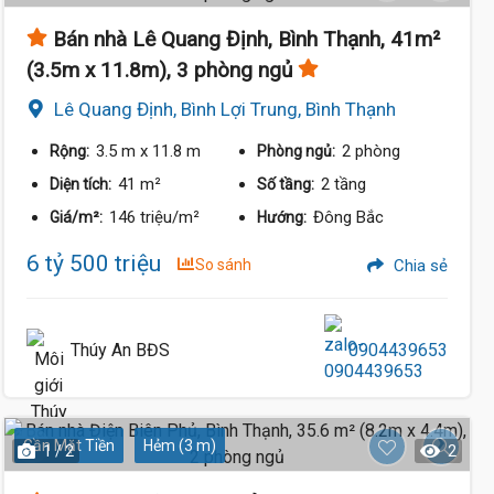
Bán nhà Lê Quang Định, Bình Thạnh, 41m²
(3.5m x 11.8m), 3 phòng ngủ
Lê Quang Định, Bình Lợi Trung, Bình Thạnh
3.5 m
x 11.8 m
2 phòng
Rộng:
Phòng ngủ:
6.3 Tỷ
41 m²
2 tầng
Diện tích:
Số tầng:
146 triệu/m²
Đông Bắc
Giá/m²:
Hướng:
6 tỷ 500 triệu
So sánh
Chia sẻ
Thúy An BĐS
0904439653
Gần Mặt Tiền
Hẻm (3 m)
1 / 2
2