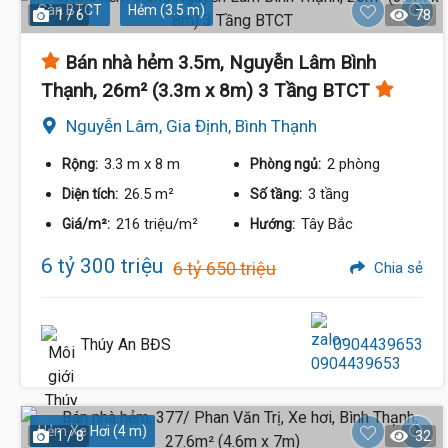
Sàn BTCT
Hẻm (3.5 m)
1 / 6
78
Bán nhà hẻm 3.5m, Nguyễn Lâm Bình
Thạnh, 26m² (3.3m x 8m) 3 Tầng BTCT
Nguyễn Lâm, Gia Định, Bình Thạnh
3.3 m
x 8 m
2 phòng
Rộng:
Phòng ngủ:
26.5 m²
3 tầng
Diện tích:
Số tầng:
216 triệu/m²
Tây Bắc
Giá/m²:
Hướng:
6 tỷ 300 triệu
6 tỷ 650 triệu
Chia sẻ
Thúy An BĐS
0904439653
Hẻm Xe Hơi (4 m)
1 / 8
32