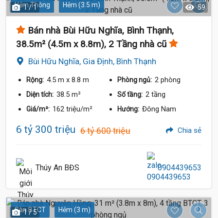
Hẻm Thông
Hẻm (3.5 m)
1 / 1
59
Bán nhà Bùi Hữu Nghĩa, Bình Thạnh,
38.5m² (4.5m x 8.8m), 2 Tầng nhà cũ
Bùi Hữu Nghĩa, Gia Định, Bình Thạnh
4.5 m
x 8.8 m
2 phòng
Rộng:
Phòng ngủ:
38.5 m²
2 tầng
Diện tích:
Số tầng:
162 triệu/m²
Đông Nam
Giá/m²:
Hướng:
6 tỷ 300 triệu
6 tỷ 600 triệu
Chia sẻ
Thúy An BĐS
0904439653
6.55 Tỷ
Sàn BTCT
Hẻm (3 m)
1 / 5