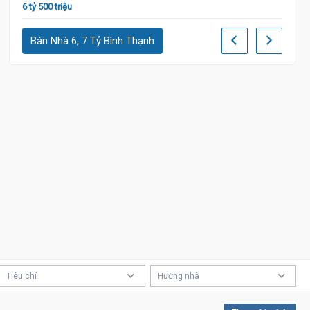
6 tỷ 500 triệu
Bán Nhà 6, 7 Tỷ Bình Thạnh
6 tỷ 60
Tiêu chí
Hướng nhà