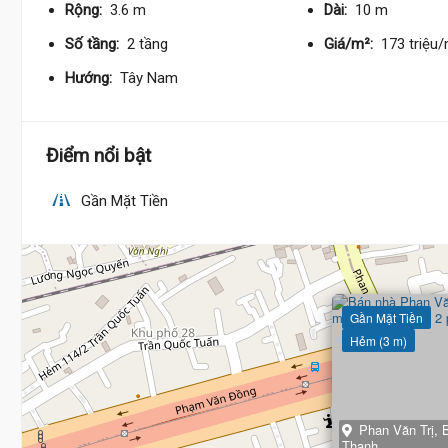
Rộng:
3.6 m
Dài:
10 m
Số tầng:
2 tầng
Giá/m²:
173 triệu
Hướng:
Tây Nam
Điểm nổi bật
Gần Mặt Tiền
Gần Mặt Tiền
Hẻm (3 m)
Phan Văn Trị, 
Thạnh