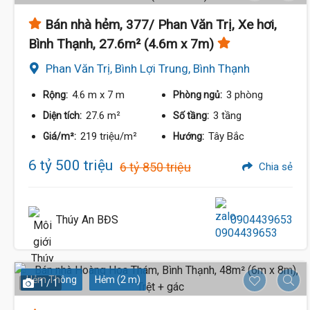
Bán nhà hẻm, 377/ Phan Văn Trị, Xe hơi,
Bình Thạnh, 27.6m² (4.6m x 7m)
Phan Văn Trị, Bình Lợi Trung, Bình Thạnh
4.6 m
x 7 m
3 phòng
Rộng:
Phòng ngủ:
27.6 m²
3 tầng
Diện tích:
Số tầng:
6.3 Tỷ
6.3 Tỷ
219 triệu/m²
Tây Bắc
Giá/m²:
Hướng:
6 tỷ 500 triệu
6 tỷ 850 triệu
Chia sẻ
Thúy An BĐS
0904439653
Hẻm Thông
Hẻm (2 m)
1 / 1