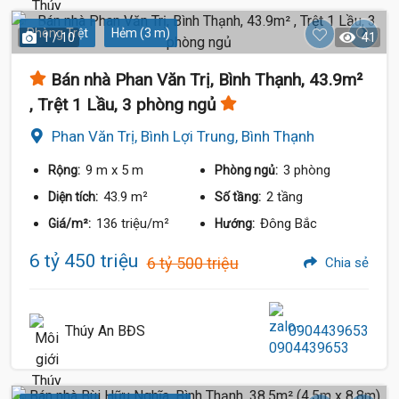
Phòng Trệt
Hẻm (3 m)
1 / 10
41
Bán nhà Phan Văn Trị, Bình Thạnh, 43.9m²
, Trệt 1 Lầu, 3 phòng ngủ
Phan Văn Trị, Bình Lợi Trung, Bình Thạnh
9 m
x 5 m
3 phòng
Rộng:
Phòng ngủ:
43.9 m²
2 tầng
Diện tích:
Số tầng:
136 triệu/m²
Đông Bắc
Giá/m²:
Hướng:
6 tỷ 450 triệu
6 tỷ 500 triệu
Chia sẻ
Thúy An BĐS
0904439653