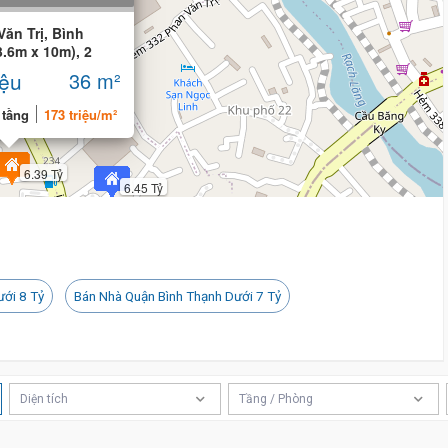
ăn Trị, Bình
3.6m x 10m), 2
6.2 Tỷ
6 tỷ 400 triệu
iệu
36 m²
 tầng
173 triệu/m²
6.39 Tỷ
6.45 Tỷ
ưới 8 Tỷ
Bán Nhà Quận Bình Thạnh Dưới 7 Tỷ
Diện tích
Tầng / Phòng
6.29 Tỷ