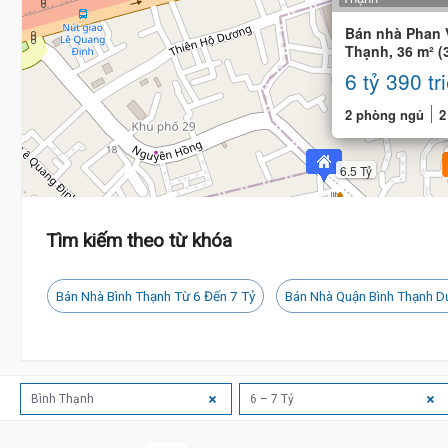
Bán nhà Phan V
Thạnh, 36 m² (
phòng ngủ
6 tỷ 390 tr
2 phòng ngủ
2
6.5 Tỷ
6.5 Tỷ
Tìm kiếm theo từ khóa
Bán Nhà Bình Thạnh Từ 6 Đến 7 Tỷ
Bán Nhà Quận Bình Thạnh D
Bình Thạnh
6 – 7 Tỷ