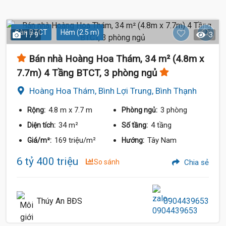
Sàn BTCT
Hẻm (2.5 m)
1 / 9
3
Bán nhà Hoàng Hoa Thám, 34 m² (4.8m x
6.4 Tỷ
7.7m) 4 Tầng BTCT, 3 phòng ngủ
Hoàng Hoa Thám, Bình Lợi Trung, Bình Thạnh
4.8 m
x 7.7 m
3 phòng
Rộng:
Phòng ngủ:
34 m²
4 tầng
Diện tích:
Số tầng:
169 triệu/m²
Tây Nam
Giá/m²:
Hướng:
6 tỷ 400 triệu
So sánh
Chia sẻ
Thúy An BĐS
0904439653