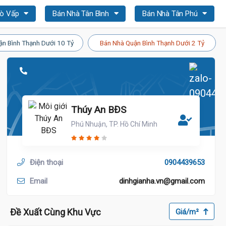
Gò Vấp
Bán Nhà Tân Bình
Bán Nhà Tân Phú
ận Bình Thạnh Dưới 10 Tỷ
Bán Nhà Quận Bình Thạnh Dưới 2 Tỷ
Thúy An BĐS
Phú Nhuận, TP. Hồ Chí Minh
Điện thoại
0904439653
Email
dinhgianha.vn@gmail.com
Đề Xuất Cùng Khu Vực
Giá/m²