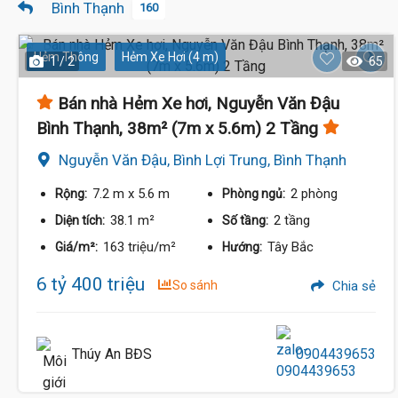
Bình Thạnh
160
Hẻm Thông
Hẻm Xe Hơi (4 m)
1 / 2
65
Bán nhà Hẻm Xe hơi, Nguyễn Văn Đậu
Bình Thạnh, 38m² (7m x 5.6m) 2 Tầng
Nguyễn Văn Đậu, Bình Lợi Trung, Bình Thạnh
7.2 m
x 5.6 m
2 phòng
Rộng:
Phòng ngủ:
38.1 m²
2 tầng
Diện tích:
Số tầng:
6.5 Tỷ
163 triệu/m²
Tây Bắc
Giá/m²:
Hướng:
6 tỷ 400 triệu
So sánh
Chia sẻ
Thúy An BĐS
0904439653