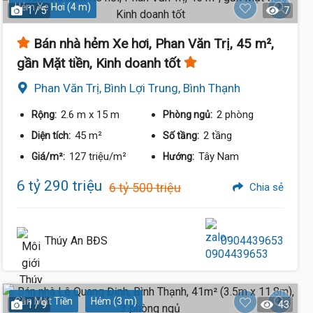
Hẻm Xe Hơi (4 m)
1 / 5
7
Bán nhà hẻm Xe hơi, Phan Văn Trị, 45 m²,
gần Mặt tiền, Kinh doanh tốt
Phan Văn Trị, Bình Lợi Trung, Bình Thạnh
2.6 m
x 15 m
2 phòng
Rộng:
Phòng ngủ:
6.4 
45 m²
2 tầng
Diện tích:
Số tầng:
127 triệu/m²
Tây Nam
Giá/m²:
Hướng:
6 tỷ 290 triệu
6 tỷ 500 triệu
Chia sẻ
Thúy An BĐS
0904439653
Gần Mặt Tiền
Hẻm (3 m)
1 / 9
43