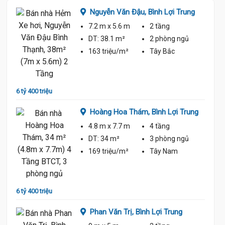
Nguyễn Văn Đậu,
Bình Lợi Trung
7.2 m
x 5.6 m
2 tầng
ủ
DT:
38.1 m²
2 phòng
ngủ
163 triệu/m²
Tây Bắc
6 tỷ 400 triệu
6 tỷ 50
Trung
Hoàng Hoa Thám,
Bình Lợi Trung
4.8 m
x 7.7 m
4 tầng
ủ
DT:
34 m²
3 phòng
ngủ
169 triệu/m²
Tây Nam
6 tỷ 400 triệu
6 tỷ 50
ng
Phan Văn Trị,
Bình Lợi Trung