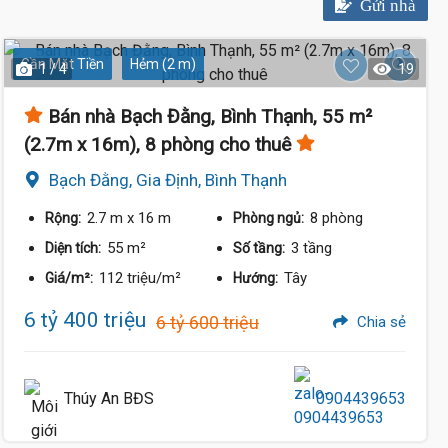
Gửi nhà
Gần Mặt Tiền
Hẻm (2 m)
1 / 4
19
Bán nhà Bạch Đằng, Bình Thạnh, 55 m²
(2.7m x 16m), 8 phòng cho thuê
Bạch Đằng, Gia Định, Bình Thạnh
2.7 m
x 16 m
8 phòng
Rộng:
Phòng ngủ:
55 m²
3 tầng
Diện tích:
Số tầng:
112 triệu/m²
Tây
Giá/m²:
Hướng:
6 tỷ 400 triệu
6 tỷ 600 triệu
Chia sẻ
Thúy An BĐS
0904439653