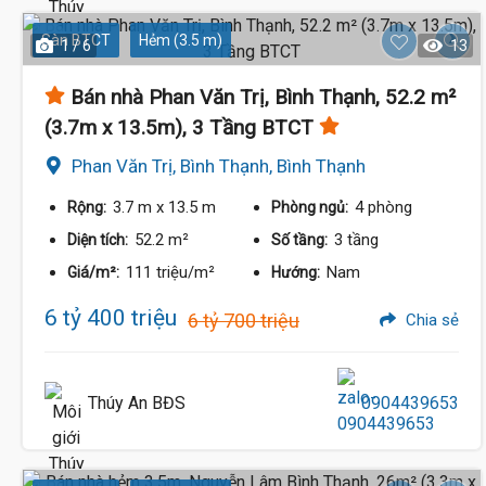
Sàn BTCT
Hẻm (3.5 m)
1 / 6
13
Bán nhà Phan Văn Trị, Bình Thạnh, 52.2 m²
(3.7m x 13.5m), 3 Tầng BTCT
Phan Văn Trị, Bình Thạnh, Bình Thạnh
3.7 m
x 13.5 m
4 phòng
Rộng:
Phòng ngủ:
52.2 m²
3 tầng
Diện tích:
Số tầng:
111 triệu/m²
Nam
Giá/m²:
Hướng:
6 tỷ 400 triệu
6 tỷ 700 triệu
Chia sẻ
Thúy An BĐS
0904439653