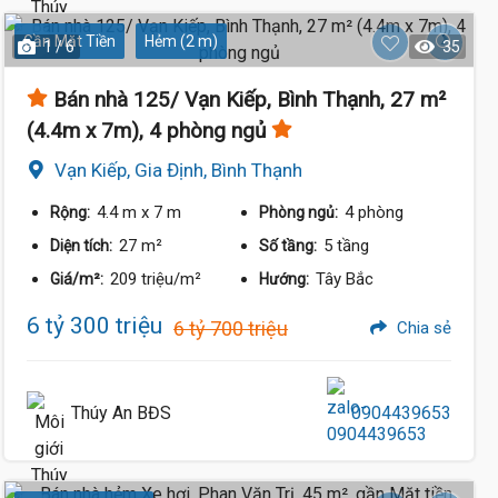
Gần Mặt Tiền
Hẻm (2 m)
1 / 6
35
Bán nhà 125/ Vạn Kiếp, Bình Thạnh, 27 m²
(4.4m x 7m), 4 phòng ngủ
Vạn Kiếp, Gia Định, Bình Thạnh
4.4 m
x 7 m
4 phòng
Rộng:
Phòng ngủ:
27 m²
5 tầng
Diện tích:
Số tầng:
209 triệu/m²
Tây Bắc
Giá/m²:
Hướng:
6 tỷ 300 triệu
6 tỷ 700 triệu
Chia sẻ
Thúy An BĐS
0904439653