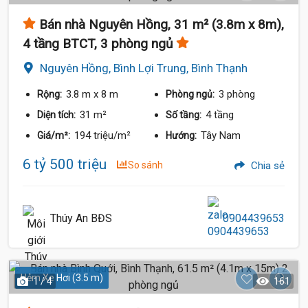
Bán nhà Nguyên Hồng, 31 m² (3.8m x 8m),
4 tầng BTCT, 3 phòng ngủ
Nguyên Hồng, Bình Lợi Trung, Bình Thạnh
3.8 m
x 8 m
3 phòng
Rộng:
Phòng ngủ:
31 m²
4 tầng
Diện tích:
Số tầng:
194 triệu/m²
Tây Nam
Giá/m²:
Hướng:
6 tỷ 500 triệu
So sánh
Chia sẻ
Thúy An BĐS
0904439653
Hẻm Xe Hơi (3.5 m)
1 / 4
161