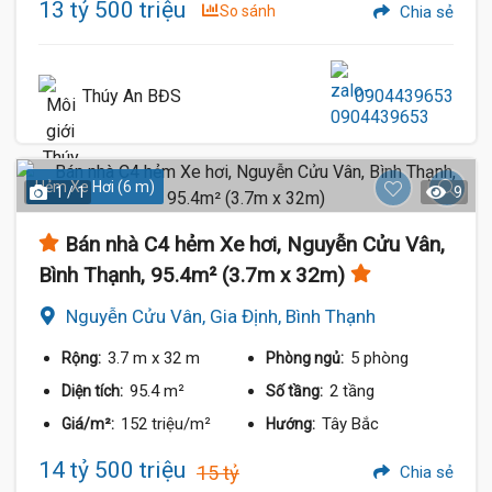
13 tỷ 500 triệu
So sánh
Chia sẻ
Thúy An BĐS
0904439653
Hẻm Xe Hơi (6 m)
1 / 1
9
Bán nhà C4 hẻm Xe hơi, Nguyễn Cửu Vân,
Bình Thạnh, 95.4m² (3.7m x 32m)
Nguyễn Cửu Vân, Gia Định, Bình Thạnh
3.7 m
x 32 m
5 phòng
Rộng:
Phòng ngủ:
95.4 m²
2 tầng
Diện tích:
Số tầng:
152 triệu/m²
Tây Bắc
Giá/m²:
Hướng:
14 tỷ 500 triệu
15 tỷ
Chia sẻ