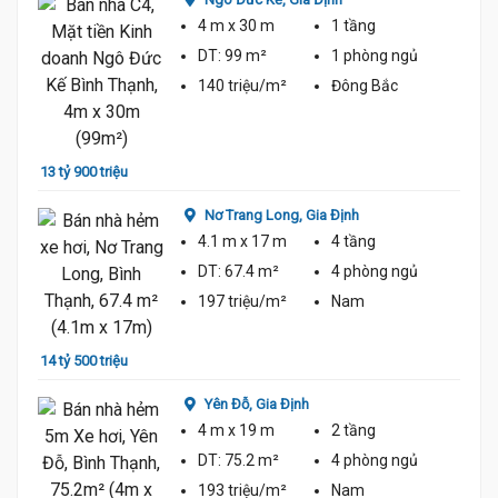
4 m
x 30 m
1 tầng
DT:
99 m²
1 phòng
ngủ
140 triệu/m²
Đông Bắc
13 tỷ 900 triệu
15 tỷ
Nơ Trang Long,
Gia Định
4.1 m
x 17 m
4 tầng
DT:
67.4 m²
4 phòng
ngủ
197 triệu/m²
Nam
15 tỷ
14 tỷ 500 triệu
Yên Đỗ,
Gia Định
4 m
x 19 m
2 tầng
DT:
75.2 m²
4 phòng
ngủ
193 triệu/m²
Nam