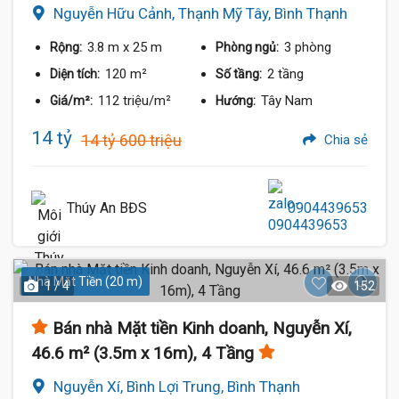
Nguyễn Hữu Cảnh, Thạnh Mỹ Tây, Bình Thạnh
3.8 m
x 25 m
3 phòng
Rộng:
Phòng ngủ:
120 m²
2 tầng
Diện tích:
Số tầng:
112 triệu/m²
Tây Nam
Giá/m²:
Hướng:
14 tỷ
14 tỷ 600 triệu
Chia sẻ
Thúy An BĐS
0904439653
Nhà Mặt Tiền (20 m)
1 / 4
152
Bán nhà Mặt tiền Kinh doanh, Nguyễn Xí,
46.6 m² (3.5m x 16m), 4 Tầng
Nguyễn Xí, Bình Lợi Trung, Bình Thạnh