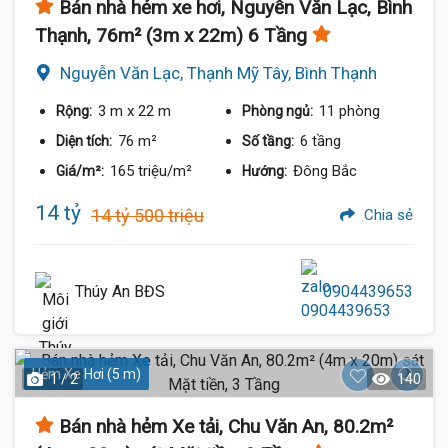
Bán nhà hẻm xe hơi, Nguyễn Văn Lạc, Bình
Thạnh, 76m² (3m x 22m) 6 Tầng
Nguyễn Văn Lạc, Thạnh Mỹ Tây, Bình Thạnh
3 m
x 22 m
11 phòng
Rộng:
Phòng ngủ:
76 m²
6 tầng
Diện tích:
Số tầng:
165 triệu/m²
Đông Bắc
Giá/m²:
Hướng:
14 tỷ
14 tỷ 500 triệu
Chia sẻ
Thúy An BĐS
0904439653
Hẻm Xe Hơi (5 m)
1 / 2
140
Bán nhà hẻm Xe tải, Chu Văn An, 80.2m²