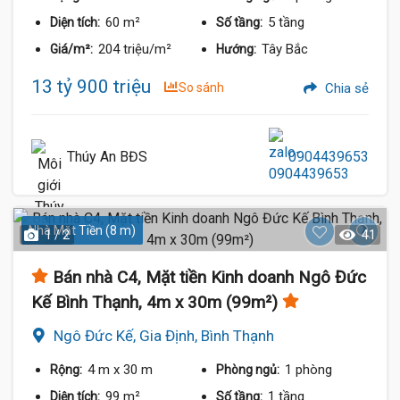
60 m²
5 tầng
Diện tích:
Số tầng:
204 triệu/m²
Tây Bắc
Giá/m²:
Hướng:
13 tỷ 900 triệu
So sánh
Chia sẻ
Thúy An BĐS
0904439653
Nhà Mặt Tiền (8 m)
1 / 2
41
Bán nhà C4, Mặt tiền Kinh doanh Ngô Đức
Kế Bình Thạnh, 4m x 30m (99m²)
Ngô Đức Kế, Gia Định, Bình Thạnh
4 m
x 30 m
1 phòng
Rộng:
Phòng ngủ:
99 m²
1 tầng
Diện tích:
Số tầng: