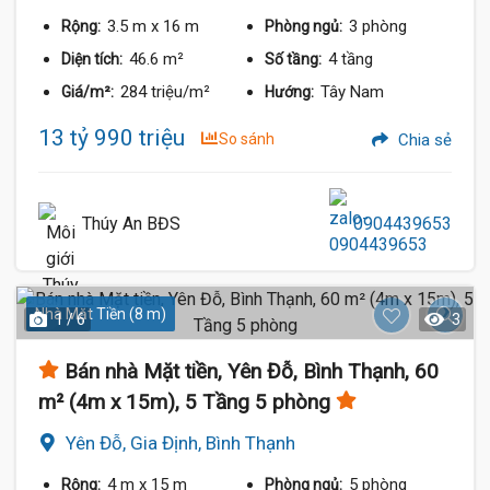
3.5 m
x 16 m
3 phòng
Rộng:
Phòng ngủ:
46.6 m²
4 tầng
Diện tích:
Số tầng:
284 triệu/m²
Tây Nam
Giá/m²:
Hướng:
13 tỷ 990 triệu
So sánh
Chia sẻ
Thúy An BĐS
0904439653
Nhà Mặt Tiền (8 m)
1 / 6
3
Bán nhà Mặt tiền, Yên Đỗ, Bình Thạnh, 60
m² (4m x 15m), 5 Tầng 5 phòng
Yên Đỗ, Gia Định, Bình Thạnh
4 m
x 15 m
5 phòng
Rộng:
Phòng ngủ: