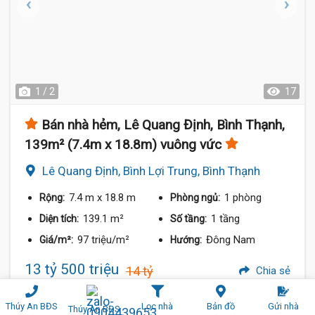
1 / 2
17
Bán nhà hẻm, Lê Quang Định, Bình Thạnh,
139m² (7.4m x 18.8m) vuông vức
Lê Quang Định, Bình Lợi Trung, Bình Thạnh
7.4 m
x 18.8 m
1 phòng
Rộng:
Phòng ngủ:
139.1 m²
1 tầng
Diện tích:
Số tầng:
97 triệu/m²
Đông Nam
Giá/m²:
Hướng:
13 tỷ 500 triệu
14 tỷ
Chia sẻ
Thúy An BĐS
Lọc nhà
Bản đồ
Gửi nhà
Thúy An BĐS