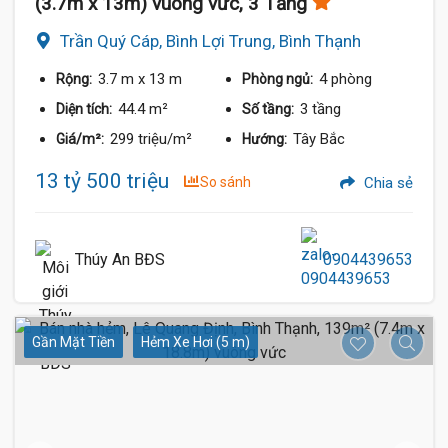
(3.7m x 13m) vuông vức, 3 Tầng
Trần Quý Cáp, Bình Lợi Trung, Bình Thạnh
3.7 m
x 13 m
4 phòng
Rộng:
Phòng ngủ:
44.4 m²
3 tầng
Diện tích:
Số tầng:
299 triệu/m²
Tây Bắc
Giá/m²:
Hướng:
13 tỷ 500 triệu
So sánh
Chia sẻ
Thúy An BĐS
0904439653
Gần Mặt Tiền
Hẻm Xe Hơi (5 m)