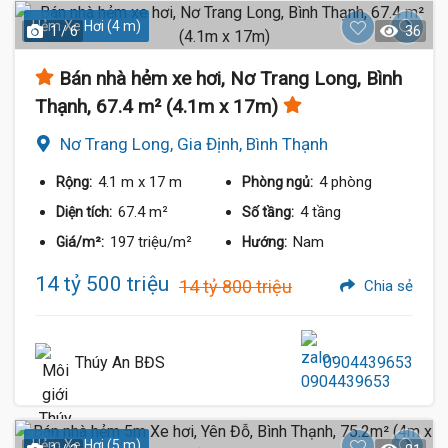
Hẻm Xe Hơi (4 m)
1 / 6
36
Bán nhà hẻm xe hơi, Nơ Trang Long, Bình
Thạnh, 67.4 m² (4.1m x 17m)
Nơ Trang Long, Gia Định, Bình Thạnh
4.1 m
x 17 m
4 phòng
Rộng:
Phòng ngủ:
67.4 m²
4 tầng
Diện tích:
Số tầng:
197 triệu/m²
Nam
Giá/m²:
Hướng:
14 tỷ 500 triệu
14 tỷ 800 triệu
Chia sẻ
Thúy An BĐS
0904439653
Hẻm Xe Hơi (5 m)