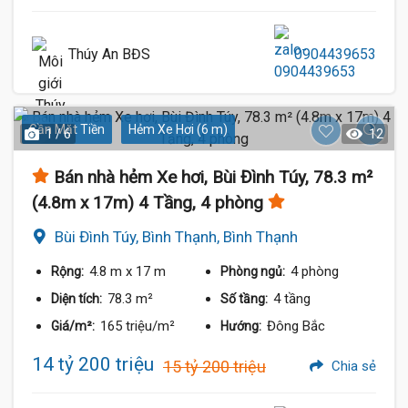
Thúy An BĐS
0904439653
Gần Mặt Tiền
Hẻm Xe Hơi (6 m)
1 / 6
12
Bán nhà hẻm Xe hơi, Bùi Đình Túy, 78.3 m²
(4.8m x 17m) 4 Tầng, 4 phòng
Bùi Đình Túy, Bình Thạnh, Bình Thạnh
4.8 m
x 17 m
4 phòng
Rộng:
Phòng ngủ:
78.3 m²
4 tầng
Diện tích:
Số tầng:
165 triệu/m²
Đông Bắc
Giá/m²:
Hướng:
14 tỷ 200 triệu
15 tỷ 200 triệu
Chia sẻ