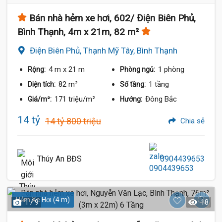
Bán nhà hẻm xe hơi, 602/ Điện Biên Phủ,
Bình Thạnh, 4m x 21m, 82 m²
Điện Biên Phủ, Thạnh Mỹ Tây, Bình Thạnh
4 m
x 21 m
1 phòng
Rộng:
Phòng ngủ:
82 m²
1 tầng
Diện tích:
Số tầng:
171 triệu/m²
Đông Bắc
Giá/m²:
Hướng:
14 tỷ
14 tỷ 800 triệu
Chia sẻ
Thúy An BĐS
0904439653
Hẻm Xe Hơi (4 m)
1 / 9
18