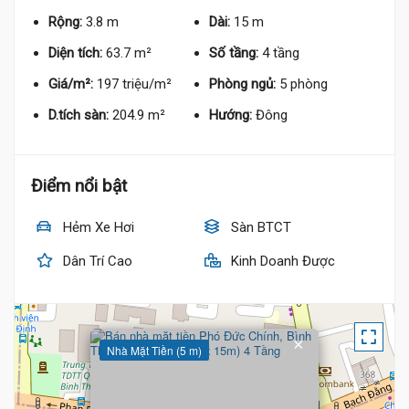
Rộng:
3.8 m
Dài:
15 m
Diện tích:
63.7 m²
Số tầng:
4 tầng
Giá/m²:
197 triệu/m²
Phòng ngủ:
5 phòng
D.tích sàn:
204.9 m²
Hướng:
Đông
Điểm nổi bật
Hẻm Xe Hơi
Sàn BTCT
Dân Trí Cao
Kinh Doanh Được
×
Nhà Mặt Tiền (5 m)