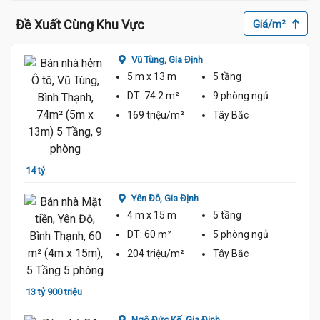
Đề Xuất Cùng Khu Vực
Giá/m²
Vũ Tùng,
Gia Định
5 m
x 13 m
5 tầng
DT:
74.2 m²
9 phòng
ngủ
169 triệu/m²
Tây Bắc
14 tỷ
14 tỷ 
Yên Đỗ,
Gia Định
4 m
x 15 m
5 tầng
DT:
60 m²
5 phòng
ngủ
204 triệu/m²
Tây Bắc
13 tỷ 900 triệu
13 tỷ
Ngô Đức Kế,
Gia Định