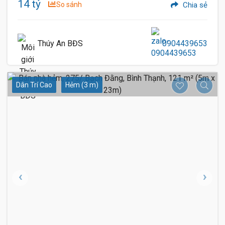
14 tỷ
So sánh
Chia sẻ
Thúy An BĐS
0904439653
Dân Trí Cao
Hẻm (3 m)