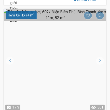
Hẻm Xe Hơi (4 m)
1 / 3
301