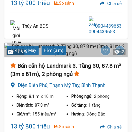
13 tỷ 900 triệu
So sánh
Chia sẻ
Thúy An BĐS
0904439653
Có Thang Máy
Hẻm (3 m)
1 / 5
2
Bán căn hộ Landmark 3, Tầng 30, 87.8 m²
(3m x 81m), 2 phòng ngủ
Điện Biên Phủ, Thạnh Mỹ Tây, Bình Thạnh
8.1 m
x 10 m
2 phòng
Rộng:
Phòng ngủ:
87.8 m²
1 tầng
Diện tích:
Số tầng:
155 triệu/m²
Đông Bắc
Giá/m²:
Hướng:
13 tỷ 800 triệu
So sánh
Chia sẻ