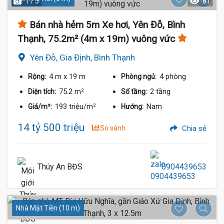
1 / 3
81
Bán nhà hẻm 5m Xe hơi, Yên Đỗ, Bình
Thạnh, 75.2m² (4m x 19m) vuông vức
Yên Đỗ, Gia Định, Bình Thạnh
4 m
x 19 m
4 phòng
Rộng:
Phòng ngủ:
75.2 m²
2 tầng
Diện tích:
Số tầng:
193 triệu/m²
Nam
Giá/m²:
Hướng:
14 tỷ 500 triệu
So sánh
Chia sẻ
Thúy An BĐS
0904439653
Nhà Mặt Tiền (10 m)