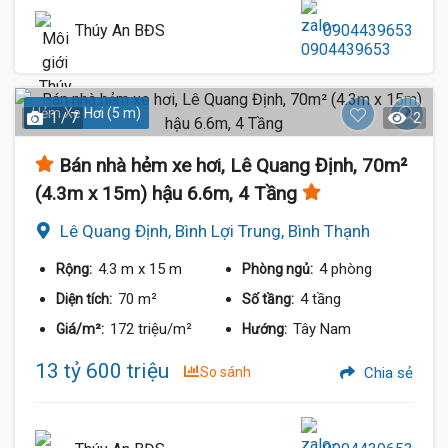
Thúy An BĐS
0904439653
Hẻm Xe Hơi (5 m)
1 / 7
2
Bán nhà hẻm xe hơi, Lê Quang Định, 70m²
(4.3m x 15m) hậu 6.6m, 4 Tầng
Lê Quang Định, Bình Lợi Trung, Bình Thạnh
4.3 m
x 15 m
4 phòng
Rộng:
Phòng ngủ:
70 m²
4 tầng
Diện tích:
Số tầng:
172 triệu/m²
Tây Nam
Giá/m²:
Hướng:
13 tỷ 600 triệu
So sánh
Chia sẻ