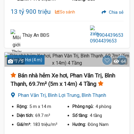
13 tỷ 900 triệu
So sánh
Chia sẻ
Thúy An BĐS
0904439653
Hẻm Xe Hơi (4 m)
1 / 5
64
Bán nhà hẻm Xe hơi, Phan Văn Trị, Bình
Thạnh, 69.7m² (5m x 14m) 4 Tầng
Phan Văn Trị, Bình Lợi Trung, Bình Thạnh
5 m
x 14 m
4 phòng
Rộng:
Phòng ngủ:
69.7 m²
4 tầng
Diện tích:
Số tầng:
183 triệu/m²
Đông Nam
Giá/m²:
Hướng: