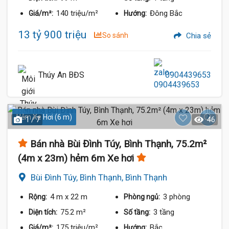
140 triệu/m²
Đông Bắc
Giá/m²:
Hướng:
13 tỷ 900 triệu
So sánh
Chia sẻ
Thúy An BĐS
0904439653
Hẻm Xe Hơi (6 m)
1 / 7
46
Bán nhà Bùi Đình Túy, Bình Thạnh, 75.2m²
(4m x 23m) hẻm 6m Xe hơi
Bùi Đình Túy, Bình Thạnh, Bình Thạnh
4 m
x 22 m
3 phòng
Rộng:
Phòng ngủ:
75.2 m²
3 tầng
Diện tích:
Số tầng:
175 triệu/m²
Bắc
Giá/m²:
Hướng: