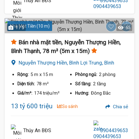
Thúy An BĐS
0904439653
Nhà Mặt Tiền (10 m)
1 / 5
55
Bán nhà mặt tiền, Nguyễn Thượng Hiền,
Bình Thạnh, 78 m² (5m x 15m)
Nguyễn Thượng Hiền, Bình Lợi Trung, Bình
Thạnh
5 m
x 15 m
2 phòng
Rộng:
Phòng ngủ:
78 m²
2 tầng
Diện tích:
Số tầng:
174 triệu/m²
Đông Bắc
Giá/m²:
Hướng:
13 tỷ 600 triệu
So sánh
Chia sẻ
Thúy An BĐS
0904439653