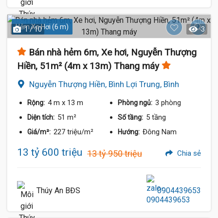
Hẻm Xe Hơi (6 m)
1 / 10
3
Bán nhà hẻm 6m, Xe hơi, Nguyễn Thượng
Hiền, 51m² (4m x 13m) Thang máy
Nguyễn Thượng Hiền, Bình Lợi Trung, Bình
Thạnh
4 m
x 13 m
3 phòng
Rộng:
Phòng ngủ:
51 m²
5 tầng
Diện tích:
Số tầng:
227 triệu/m²
Đông Nam
Giá/m²:
Hướng:
13 tỷ 600 triệu
13 tỷ 950 triệu
Chia sẻ
Thúy An BĐS
0904439653