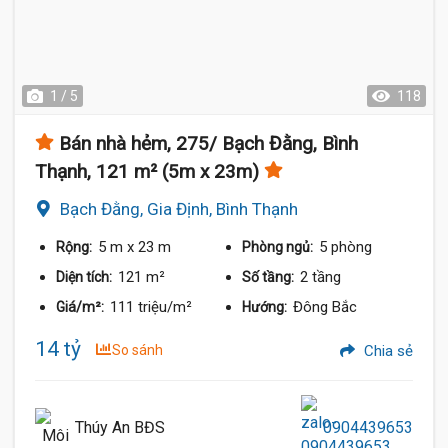
1 / 5
118
Bán nhà hẻm, 275/ Bạch Đằng, Bình
Thạnh, 121 m² (5m x 23m)
Bạch Đằng, Gia Định, Bình Thạnh
5 m
x 23 m
5 phòng
Rộng:
Phòng ngủ:
121 m²
2 tầng
Diện tích:
Số tầng:
111 triệu/m²
Đông Bắc
Giá/m²:
Hướng:
14 tỷ
So sánh
Chia sẻ
Thúy An BĐS
0904439653