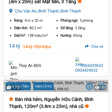
(4m x 20m) sát Mặt tiền, 3 Tầng
Chu Văn An, Bình Thạnh, Bình Thạnh
4 m
x 20 m
5 phòng
Rộng:
Phòng ngủ:
80.2 m²
3 tầng
Diện tích:
Số tầng:
158 triệu/m²
Đông
Giá/m²:
Hướng:
14 tỷ
14 tỷ 700 triệu
Chia sẻ
Thúy An BĐS
0904439653
Gần Mặt Tiền
Hẻm (3 m)
1 / 2
70
Bán nhà hẻm, Nguyễn Hữu Cảnh, Bình
Thạnh, 120m² (3.8m x 25m), nhà cũ