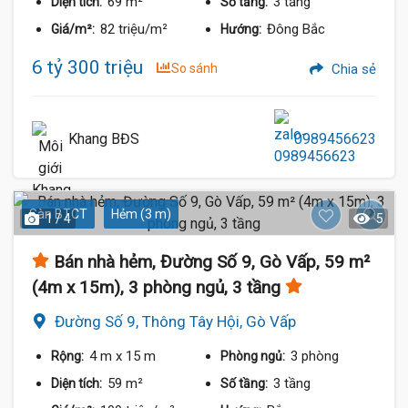
69 m²
3 tầng
Diện tích:
Số tầng:
82 triệu/m²
Đông Bắc
Giá/m²:
Hướng:
6 tỷ 300 triệu
So sánh
Chia sẻ
Khang BĐS
0989456623
Sàn BTCT
Hẻm (3 m)
1 / 4
5
Bán nhà hẻm, Đường Số 9, Gò Vấp, 59 m²
(4m x 15m), 3 phòng ngủ, 3 tầng
Đường Số 9, Thông Tây Hội, Gò Vấp
4 m
x 15 m
3 phòng
Rộng:
Phòng ngủ:
59 m²
3 tầng
Diện tích:
Số tầng: