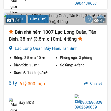
Sàn BTCT
Hẻm (3 m)
1 / 4
45
Bán nhà hẻm 1007 Lạc Long Quân, Tân
Bình, 35 m² (3.5m x 10m), 4 tầng
Lạc Long Quân, Bảy Hiền, Tân Bình
3.5 m
x 10 m
3 phòng
Rộng:
Phòng ngủ:
35 m²
4 tầng
Diện tích:
Số tầng:
155 triệu/m²
Giá/m²:
6 tỷ
6 tỷ 300 triệu
Chia sẻ
Bảy BĐS
0902696839