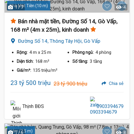
Nhà Mặt Tiền (10 m)
1 / 7
4
Bán nhà mặt tiền, Đường Số 14, Gò Vấp,
168 m² (4m x 25m), kinh doanh
Đường Số 14, Thông Tây Hội, Gò Vấp
4 m
x 25 m
4 phòng
Rộng:
Phòng ngủ:
168 m²
3 tầng
Diện tích:
Số tầng:
135 triệu/m²
Giá/m²:
23 tỷ 500 triệu
23 tỷ 900 triệu
Chia sẻ
Thịnh BĐS
0903394679
Hẻm (2.5 m)
1 / 6
8