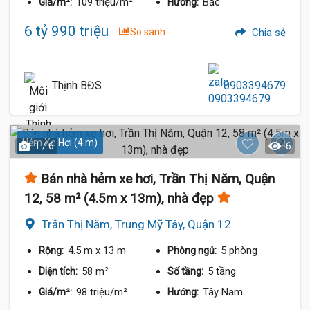
109 triệu/m²
Bắc
Giá/m²:
Hướng:
6 tỷ 990 triệu
So sánh
Chia sẻ
Thịnh BĐS
0903394679
Hẻm Xe Hơi (4 m)
1 / 6
6
Bán nhà hẻm xe hơi, Trần Thị Năm, Quận
12, 58 m² (4.5m x 13m), nhà đẹp
Trần Thị Năm, Trung Mỹ Tây, Quận 12
4.5 m
x 13 m
5 phòng
Rộng:
Phòng ngủ:
58 m²
5 tầng
Diện tích:
Số tầng:
98 triệu/m²
Tây Nam
Giá/m²:
Hướng: