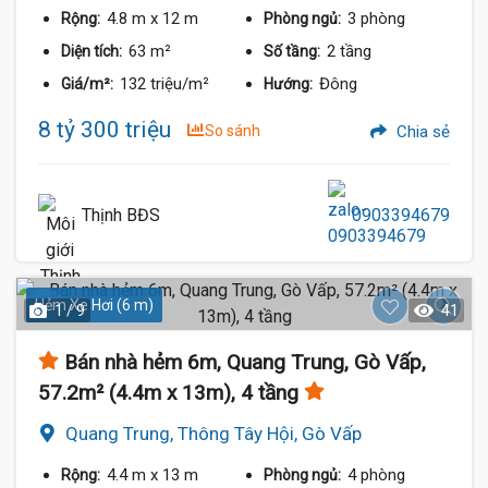
4.8 m
x 12 m
3 phòng
Rộng:
Phòng ngủ:
63 m²
2 tầng
Diện tích:
Số tầng:
132 triệu/m²
Đông
Giá/m²:
Hướng:
8 tỷ 300 triệu
So sánh
Chia sẻ
Thịnh BĐS
0903394679
Hẻm Xe Hơi (6 m)
1 / 9
41
Bán nhà hẻm 6m, Quang Trung, Gò Vấp,
57.2m² (4.4m x 13m), 4 tầng
Quang Trung, Thông Tây Hội, Gò Vấp
4.4 m
x 13 m
4 phòng
Rộng:
Phòng ngủ: