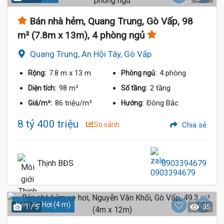
Bán nhà hẻm, Quang Trung, Gò Vấp, 98
m² (7.8m x 13m), 4 phòng ngủ
Quang Trung, An Hội Tây, Gò Vấp
7.8 m
x 13 m
4 phòng
Rộng:
Phòng ngủ:
98 m²
2 tầng
Diện tích:
Số tầng:
86 triệu/m²
Đông Bắc
Giá/m²:
Hướng:
8 tỷ 400 triệu
So sánh
Chia sẻ
Thịnh BĐS
0903394679
Hẻm Xe Hơi (4 m)
1 / 5
35