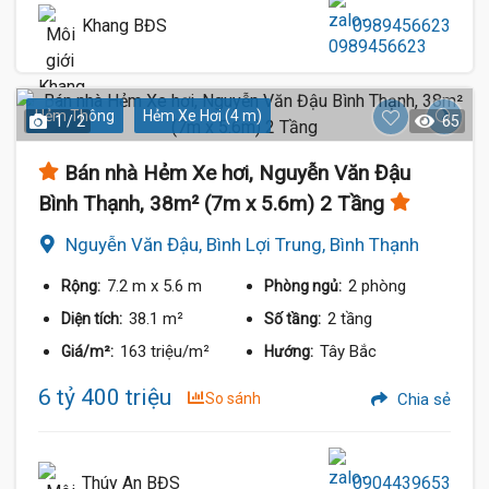
Khang BĐS
0989456623
Hẻm Thông
Hẻm Xe Hơi (4 m)
1 / 2
65
Bán nhà Hẻm Xe hơi, Nguyễn Văn Đậu
Bình Thạnh, 38m² (7m x 5.6m) 2 Tầng
Nguyễn Văn Đậu, Bình Lợi Trung, Bình Thạnh
7.2 m
x 5.6 m
2 phòng
Rộng:
Phòng ngủ:
38.1 m²
2 tầng
Diện tích:
Số tầng:
163 triệu/m²
Tây Bắc
Giá/m²:
Hướng:
6 tỷ 400 triệu
So sánh
Chia sẻ
Thúy An BĐS
0904439653