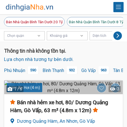
Bán Nhà Quận Bình Tân Dưới 20 Tỷ
Bán Nhà Quận Bình Tân Dưới 8 Tỷ
Chọn quận
Khoảng giá
Diện tích
Thông tin nhà không tồn tại.
Lựa chọn nhà tương tự bên dưới.
Phú Nhuận
Bình Thạnh
Gò Vấp
Tân Bì
590
932
963
Hẻm Xe Hơi (4 m)
1 / 6
3
Bán nhà hẻm xe hơi, 80/ Dương Quảng
Hàm, Gò Vấp, 63 m² (4.8m x 12m)
Dương Quảng Hàm, An Nhơn, Gò Vấp