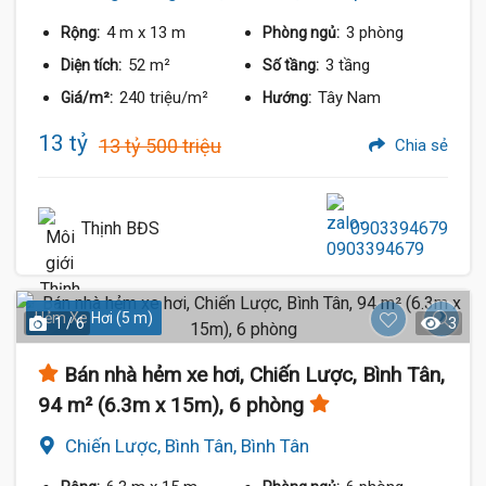
4 m
x 13 m
3 phòng
Rộng:
Phòng ngủ:
52 m²
3 tầng
Diện tích:
Số tầng:
240 triệu/m²
Tây Nam
Giá/m²:
Hướng:
13 tỷ
13 tỷ 500 triệu
Chia sẻ
Thịnh BĐS
0903394679
Hẻm Xe Hơi (5 m)
1 / 6
3
Bán nhà hẻm xe hơi, Chiến Lược, Bình Tân,
94 m² (6.3m x 15m), 6 phòng
Chiến Lược, Bình Tân, Bình Tân