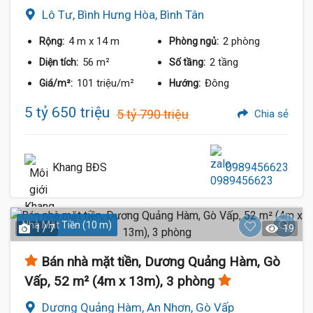
Lô Tư, Bình Hưng Hòa, Bình Tân
4 m
x 14 m
2 phòng
Rộng:
Phòng ngủ:
56 m²
2 tầng
Diện tích:
Số tầng:
101 triệu/m²
Đông
Giá/m²:
Hướng:
5 tỷ 650 triệu
5 tỷ 790 triệu
Chia sẻ
Khang BĐS
0989456623
Nhà Mặt Tiền (10 m)
1 / 7
19
Bán nhà mặt tiền, Dương Quảng Hàm, Gò
Vấp, 52 m² (4m x 13m), 3 phòng
Dương Quảng Hàm, An Nhơn, Gò Vấp