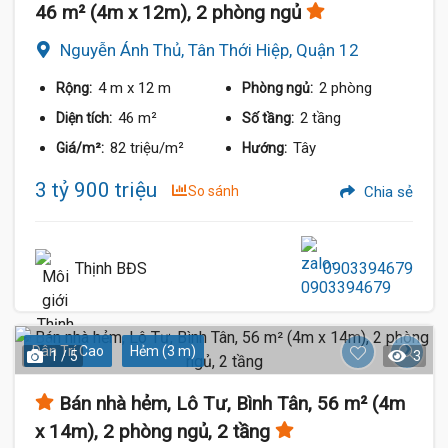
46 m² (4m x 12m), 2 phòng ngủ
Nguyễn Ánh Thủ, Tân Thới Hiệp, Quận 12
4 m
x 12 m
2 phòng
Rộng:
Phòng ngủ:
46 m²
2 tầng
Diện tích:
Số tầng:
82 triệu/m²
Tây
Giá/m²:
Hướng:
3 tỷ 900 triệu
So sánh
Chia sẻ
Thịnh BĐS
0903394679
Dân Trí Cao
Hẻm (3 m)
1 / 5
3
Bán nhà hẻm, Lô Tư, Bình Tân, 56 m² (4m
x 14m), 2 phòng ngủ, 2 tầng