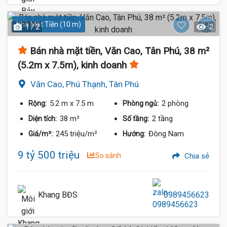
Nhà Mặt Tiền (10 m)
1 / 2
2
Bán nhà mặt tiền, Văn Cao, Tân Phú, 38 m²
(5.2m x 7.5m), kinh doanh
Văn Cao, Phú Thạnh, Tân Phú
5.2 m
x 7.5 m
2 phòng
Rộng:
Phòng ngủ:
38 m²
2 tầng
Diện tích:
Số tầng:
245 triệu/m²
Đông Nam
Giá/m²:
Hướng:
9 tỷ 500 triệu
So sánh
Chia sẻ
Khang BĐS
0989456623