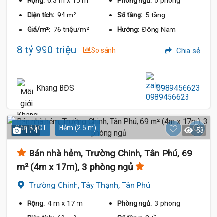
6.3 m
x 15 m
6 phòng
Rộng:
Phòng ngủ:
94 m²
5 tầng
Diện tích:
Số tầng:
76 triệu/m²
Đông Nam
Giá/m²:
Hướng:
8 tỷ 990 triệu
So sánh
Chia sẻ
Khang BĐS
0989456623
Sàn BTCT
Hẻm (2.5 m)
1 / 4
58
Bán nhà hẻm, Trường Chinh, Tân Phú, 69
m² (4m x 17m), 3 phòng ngủ
Trường Chinh, Tây Thạnh, Tân Phú
4 m
x 17 m
3 phòng
Rộng:
Phòng ngủ: