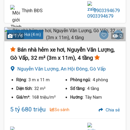
Thịnh BĐS
0903394679
Hẻm Xe Hơi (4 m)
1 / 6
2
Bán nhà hẻm xe hơi, Nguyễn Văn Lượng,
Gò Vấp, 32 m² (3m x 11m), 4 tầng
Nguyễn Văn Lượng, An Hội Đông, Gò Vấp
3 m
x 11 m
4 phòng
Rộng:
Phòng ngủ:
32 m²
4 tầng
Diện tích:
Số tầng:
168 triệu/m²
Tây Nam
Giá/m²:
Hướng:
5 tỷ 680 triệu
So sánh
Chia sẻ