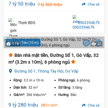
7 tỷ 50 triệu
7 tỷ 500 triệu
Chia sẻ
Thịnh BĐS
0903394679
Nhà Mặt Tiền (10 m)
1 / 6
21
Bán nhà mặt tiền, Đường Số 1, Gò Vấp, 32
m² (3.2m x 10m), 6 phòng ngủ
Đường Số 1, Thông Tây Hội, Gò Vấp
3.2 m
x 10 m
6 phòng
Rộng:
Phòng ngủ:
32 m²
5 tầng
Diện tích:
Số tầng:
266 triệu/m²
Bắc
Giá/m²:
Hướng:
9 tỷ 280 triệu
So sánh
Chia sẻ