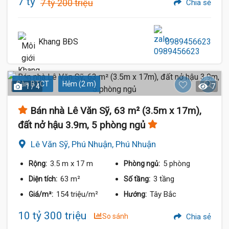
7 tỷ
7 tỷ 200 triệu
Chia sẻ
Khang BĐS
0989456623
Sàn BTCT
Hẻm (2 m)
1 / 4
7
Bán nhà Lê Văn Sỹ, 63 m² (3.5m x 17m),
đất nở hậu 3.9m, 5 phòng ngủ
Lê Văn Sỹ, Phú Nhuận, Phú Nhuận
3.5 m
x 17 m
5 phòng
Rộng:
Phòng ngủ:
63 m²
3 tầng
Diện tích:
Số tầng:
154 triệu/m²
Tây Bắc
Giá/m²:
Hướng:
10 tỷ 300 triệu
So sánh
Chia sẻ