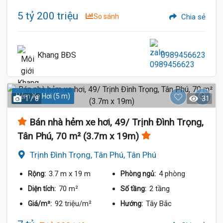
5 tỷ 200 triệu
So sánh
Chia sẻ
Khang BĐS
0989456623
Hẻm Xe Hơi (5 m)
1 / 8
31
Bán nhà hẻm xe hơi, 49/ Trịnh Đình Trọng,
Tân Phú, 70 m² (3.7m x 19m)
Trịnh Đình Trọng, Tân Phú, Tân Phú
3.7 m
x 19 m
4 phòng
Rộng:
Phòng ngủ:
70 m²
2 tầng
Diện tích:
Số tầng:
92 triệu/m²
Tây Bắc
Giá/m²:
Hướng: