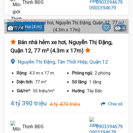
Thịnh BĐS
0903394679
Hẻm Xe Hơi (4 m)
1 / 4
4
Bán nhà hẻm xe hơi, Nguyễn Thị Đặng,
Quận 12, 77 m² (4.3m x 17m)
Nguyễn Thị Đặng, Tân Thới Hiệp, Quận 12
4.3 m
x 17 m
2 phòng
Rộng:
Phòng ngủ:
77 m²
1 tầng
Diện tích:
Số tầng:
55 triệu/m²
Tây Bắc
Giá/m²:
Hướng:
4 tỷ 390 triệu
4 tỷ 470 triệu
Chia sẻ
Thịnh BĐS
0903394679