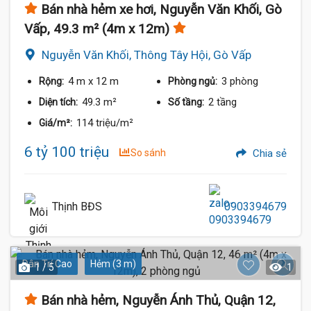
Bán nhà hẻm xe hơi, Nguyễn Văn Khối, Gò
Vấp, 49.3 m² (4m x 12m)
Nguyễn Văn Khối, Thông Tây Hội, Gò Vấp
4 m
x 12 m
3 phòng
Rộng:
Phòng ngủ:
49.3 m²
2 tầng
Diện tích:
Số tầng:
114 triệu/m²
Giá/m²:
6 tỷ 100 triệu
So sánh
Chia sẻ
Thịnh BĐS
0903394679
Dân Trí Cao
Hẻm (3 m)
1 / 5
1
Bán nhà hẻm, Nguyễn Ánh Thủ, Quận 12,