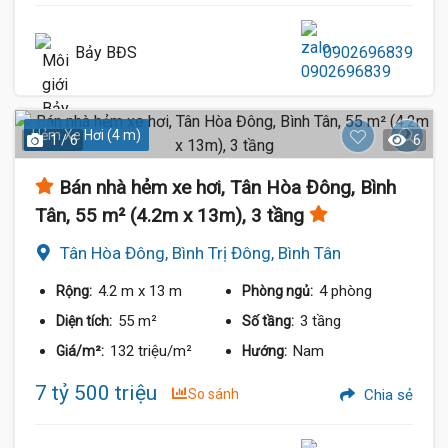
Bảy BĐS
0902696839
Hẻm Xe Hơi (4 m)
1 / 6
6
Bán nhà hẻm xe hơi, Tân Hòa Đông, Bình
Tân, 55 m² (4.2m x 13m), 3 tầng
Tân Hòa Đông, Bình Trị Đông, Bình Tân
4.2 m
x 13 m
4 phòng
Rộng:
Phòng ngủ:
55 m²
3 tầng
Diện tích:
Số tầng:
132 triệu/m²
Nam
Giá/m²:
Hướng:
7 tỷ 500 triệu
So sánh
Chia sẻ