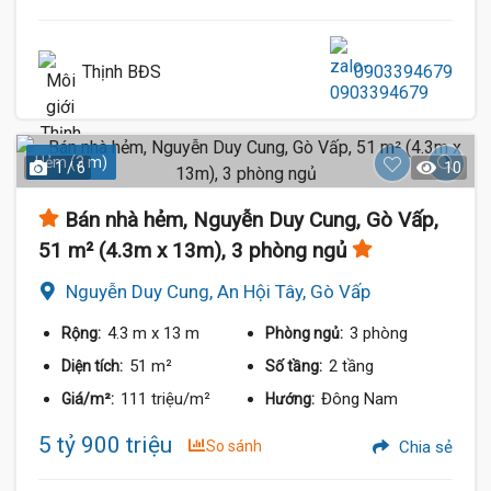
Thịnh BĐS
0903394679
Hẻm (3 m)
1 / 6
10
Bán nhà hẻm, Nguyễn Duy Cung, Gò Vấp,
51 m² (4.3m x 13m), 3 phòng ngủ
Nguyễn Duy Cung, An Hội Tây, Gò Vấp
4.3 m
x 13 m
3 phòng
Rộng:
Phòng ngủ:
51 m²
2 tầng
Diện tích:
Số tầng:
111 triệu/m²
Đông Nam
Giá/m²:
Hướng:
5 tỷ 900 triệu
So sánh
Chia sẻ