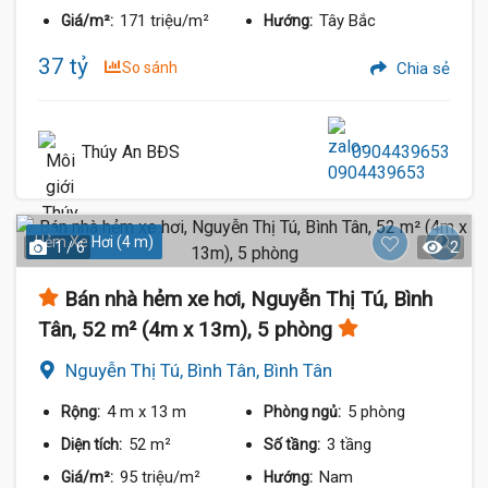
171 triệu/m²
Tây Bắc
Giá/m²:
Hướng:
37 tỷ
So sánh
Chia sẻ
Thúy An BĐS
0904439653
Hẻm Xe Hơi (4 m)
1 / 6
2
Bán nhà hẻm xe hơi, Nguyễn Thị Tú, Bình
Tân, 52 m² (4m x 13m), 5 phòng
Nguyễn Thị Tú, Bình Tân, Bình Tân
4 m
x 13 m
5 phòng
Rộng:
Phòng ngủ:
52 m²
3 tầng
Diện tích:
Số tầng:
95 triệu/m²
Nam
Giá/m²:
Hướng: