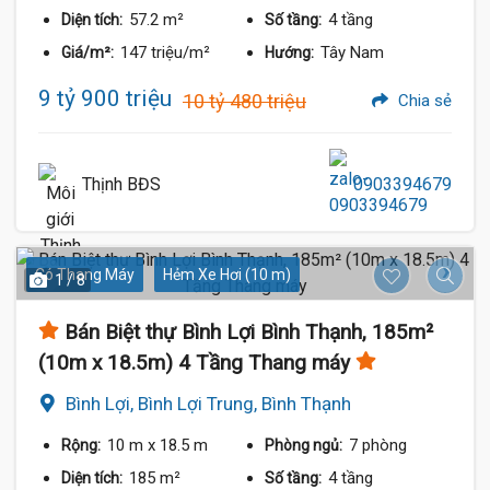
57.2 m²
4 tầng
Diện tích:
Số tầng:
147 triệu/m²
Tây Nam
Giá/m²:
Hướng:
9 tỷ 900 triệu
10 tỷ 480 triệu
Chia sẻ
Thịnh BĐS
0903394679
Có Thang Máy
Hẻm Xe Hơi (10 m)
1 / 8
Bán Biệt thự Bình Lợi Bình Thạnh, 185m²
(10m x 18.5m) 4 Tầng Thang máy
Bình Lợi, Bình Lợi Trung, Bình Thạnh
10 m
x 18.5 m
7 phòng
Rộng:
Phòng ngủ:
185 m²
4 tầng
Diện tích:
Số tầng: