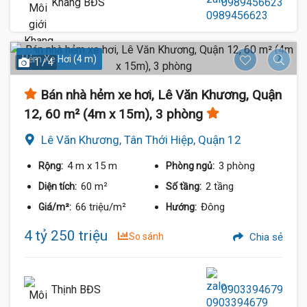
Khang BĐS
0989456623
Hẻm Xe Hơi (4 m)
1 / 4
Bán nhà hẻm xe hơi, Lê Văn Khương, Quận
12, 60 m² (4m x 15m), 3 phòng
Lê Văn Khương, Tân Thới Hiệp, Quận 12
4 m
x 15 m
3 phòng
Rộng:
Phòng ngủ:
60 m²
2 tầng
Diện tích:
Số tầng:
66 triệu/m²
Đông
Giá/m²:
Hướng:
4 tỷ 250 triệu
So sánh
Chia sẻ
Thịnh BĐS
0903394679