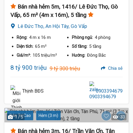
Bán nhà hẻm 5m, 1416/ Lê Đức Thọ, Gò
Vấp, 65 m² (4m x 16m), 5 tầng
Lê Đức Thọ, An Hội Tây, Gò Vấp
4 m
x 16 m
4 phòng
Rộng:
Phòng ngủ:
65 m²
5 tầng
Diện tích:
Số tầng:
105 triệu/m²
Đông Bắc
Giá/m²:
Hướng:
8 tỷ 900 triệu
9 tỷ 300 triệu
Chia sẻ
Thịnh BĐS
0903394679
Dân Trí Cao
Hẻm (3 m)
1 / 5
33
Bán nhà hẻm 3m, 16/ Trần Văn Ơn, Tân