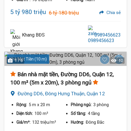
5 tỷ 980 triệu
6 tỷ 180 triệu
Chia sẻ
Khang BĐS
0989456623
Nhà Mặt Tiền (10 m)
1 / 6
10
Bán nhà mặt tiền, Đường DD6, Quận 12,
100 m² (5m x 20m), 3 phòng ngủ
Đường DD6, Đông Hưng Thuận, Quận 12
5 m
x 20 m
3 phòng
Rộng:
Phòng ngủ:
100 m²
4 tầng
Diện tích:
Số tầng:
132 triệu/m²
Đông Bắc
Giá/m²:
Hướng: