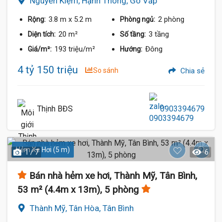
Nguyễn Kiệm, Hạnh Thông, Gò Vấp
3.8 m
x 5.2 m
2 phòng
Rộng:
Phòng ngủ:
20 m²
3 tầng
Diện tích:
Số tầng:
193 triệu/m²
Đông
Giá/m²:
Hướng:
4 tỷ 150 triệu
So sánh
Chia sẻ
Thịnh BĐS
0903394679
Hẻm Xe Hơi (5 m)
1 / 7
6
Bán nhà hẻm xe hơi, Thành Mỹ, Tân Bình,
53 m² (4.4m x 13m), 5 phòng
Thành Mỹ, Tân Hòa, Tân Bình