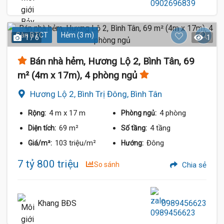
Sàn BTCT
Hẻm (3 m)
1 / 6
1
Bán nhà hẻm, Hương Lộ 2, Bình Tân, 69
m² (4m x 17m), 4 phòng ngủ
Hương Lộ 2, Bình Trị Đông, Bình Tân
4 m
x 17 m
4 phòng
Rộng:
Phòng ngủ:
69 m²
4 tầng
Diện tích:
Số tầng:
103 triệu/m²
Đông
Giá/m²:
Hướng:
7 tỷ 800 triệu
So sánh
Chia sẻ
Khang BĐS
0989456623