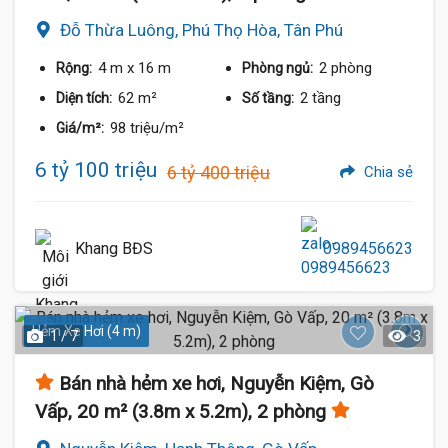
Đỗ Thừa Luông, Phú Thọ Hòa, Tân Phú
4 m
x 16 m
2 phòng
Rộng:
Phòng ngủ:
62 m²
2 tầng
Diện tích:
Số tầng:
98 triệu/m²
Giá/m²:
6 tỷ 100 triệu
6 tỷ 400 triệu
Chia sẻ
Khang BĐS
0989456623
Hẻm Xe Hơi (4 m)
1 / 7
3
Bán nhà hẻm xe hơi, Nguyễn Kiệm, Gò
Vấp, 20 m² (3.8m x 5.2m), 2 phòng