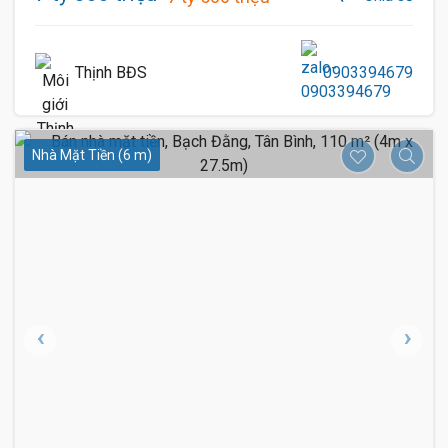
Thịnh BĐS
0903394679
Nhà Mặt Tiền (6 m)