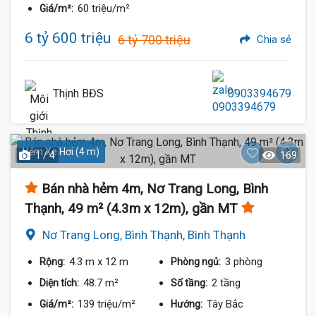
60 triệu/m²
Giá/m²:
6 tỷ 600 triệu
6 tỷ 700 triệu
Chia sẻ
Thịnh BĐS
0903394679
Hẻm Xe Hơi (4 m)
1 / 4
169
Bán nhà hẻm 4m, Nơ Trang Long, Bình
Thạnh, 49 m² (4.3m x 12m), gần MT
Nơ Trang Long, Bình Thạnh, Bình Thạnh
4.3 m
x 12 m
3 phòng
Rộng:
Phòng ngủ:
48.7 m²
2 tầng
Diện tích:
Số tầng:
139 triệu/m²
Tây Bắc
Giá/m²:
Hướng: