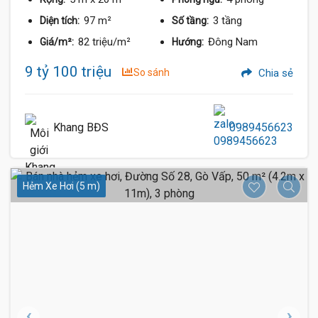
97 m²
3 tầng
Diện tích:
Số tầng:
82 triệu/m²
Đông Nam
Giá/m²:
Hướng:
9 tỷ 100 triệu
So sánh
Chia sẻ
Khang BĐS
0989456623
Hẻm Xe Hơi (5 m)