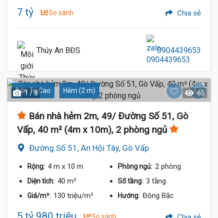
7 tỷ
So sánh
Chia sẻ
Thúy An BĐS
0904439653
Dân Trí Cao
Hẻm (2 m)
1 / 8
65
Bán nhà hẻm 2m, 49/ Đường Số 51, Gò
Vấp, 40 m² (4m x 10m), 2 phòng ngủ
Đường Số 51, An Hội Tây, Gò Vấp
4 m
x 10 m
2 phòng
Rộng:
Phòng ngủ:
40 m²
3 tầng
Diện tích:
Số tầng:
130 triệu/m²
Đông Bắc
Giá/m²:
Hướng:
5 tỷ 980 triệu
So sánh
Chia sẻ