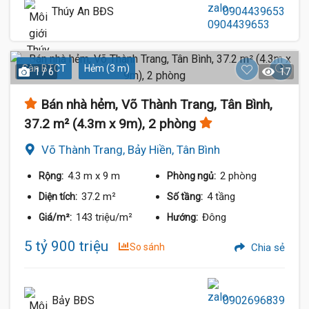
Thúy An BĐS
0904439653
Sàn BTCT
Hẻm (3 m)
1 / 6
17
Bán nhà hẻm, Võ Thành Trang, Tân Bình,
37.2 m² (4.3m x 9m), 2 phòng
Võ Thành Trang, Bảy Hiền, Tân Bình
4.3 m
x 9 m
2 phòng
Rộng:
Phòng ngủ:
37.2 m²
4 tầng
Diện tích:
Số tầng:
143 triệu/m²
Đông
Giá/m²:
Hướng:
5 tỷ 900 triệu
So sánh
Chia sẻ
Bảy BĐS
0902696839