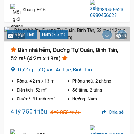
Khang BĐS
0989456623
Gần Mặt Tiền
Hẻm (2.5 m)
1 / 5
8
Bán nhà hẻm, Dương Tự Quán, Bình Tân,
52 m² (4.2m x 13m)
Dương Tự Quán, An Lạc, Bình Tân
4.2 m
x 13 m
2 phòng
Rộng:
Phòng ngủ:
52 m²
2 tầng
Diện tích:
Số tầng:
91 triệu/m²
Nam
Giá/m²:
Hướng:
4 tỷ 750 triệu
4 tỷ 850 triệu
Chia sẻ