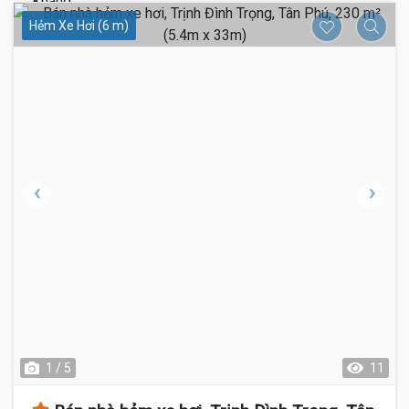
Hẻm Xe Hơi (6 m)
1 / 5
11