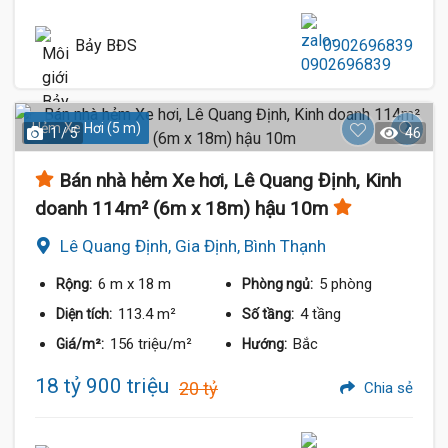
Bảy BĐS
0902696839
Hẻm Xe Hơi (5 m)
1 / 5
46
Bán nhà hẻm Xe hơi, Lê Quang Định, Kinh
doanh 114m² (6m x 18m) hậu 10m
Lê Quang Định, Gia Định, Bình Thạnh
6 m
x 18 m
5 phòng
Rộng:
Phòng ngủ:
113.4 m²
4 tầng
Diện tích:
Số tầng:
156 triệu/m²
Bắc
Giá/m²:
Hướng:
18 tỷ 900 triệu
20 tỷ
Chia sẻ