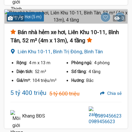
Hẻm Xe Hơi (5 m)
1 / 5
3
Bán nhà hẻm xe hơi, Liên Khu 10-11, Bình
Tân, 52 m² (4m x 13m), 4 tầng
Liên Khu 10-11, Bình Trị Đông, Bình Tân
4 m
x 13 m
4 phòng
Rộng:
Phòng ngủ:
52 m²
4 tầng
Diện tích:
Số tầng:
104 triệu/m²
Bắc
Giá/m²:
Hướng:
5 tỷ 400 triệu
5 tỷ 600 triệu
Chia sẻ
Khang BĐS
0989456623