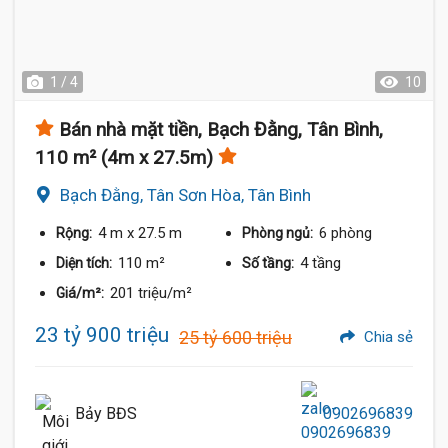
1 / 4
10
Bán nhà mặt tiền, Bạch Đằng, Tân Bình,
110 m² (4m x 27.5m)
Bạch Đằng, Tân Sơn Hòa, Tân Bình
4 m
x 27.5 m
6 phòng
Rộng:
Phòng ngủ:
110 m²
4 tầng
Diện tích:
Số tầng:
201 triệu/m²
Giá/m²:
23 tỷ 900 triệu
25 tỷ 600 triệu
Chia sẻ
Bảy BĐS
0902696839