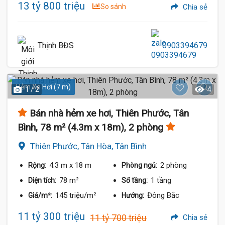
13 tỷ 800 triệu
So sánh
Chia sẻ
Thịnh BĐS
0903394679
Hẻm Xe Hơi (7 m)
1 / 2
4
Bán nhà hẻm xe hơi, Thiên Phước, Tân
Bình, 78 m² (4.3m x 18m), 2 phòng
Thiên Phước, Tân Hòa, Tân Bình
4.3 m
x 18 m
2 phòng
Rộng:
Phòng ngủ:
78 m²
1 tầng
Diện tích:
Số tầng:
145 triệu/m²
Đông Bắc
Giá/m²:
Hướng:
11 tỷ 300 triệu
11 tỷ 700 triệu
Chia sẻ