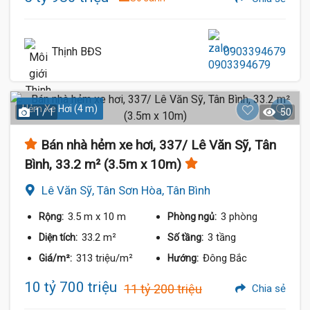
Thịnh BĐS
0903394679
Hẻm Xe Hơi (4 m)
1 / 1
50
Bán nhà hẻm xe hơi, 337/ Lê Văn Sỹ, Tân
Bình, 33.2 m² (3.5m x 10m)
Lê Văn Sỹ, Tân Sơn Hòa, Tân Bình
3.5 m
x 10 m
3 phòng
Rộng:
Phòng ngủ:
33.2 m²
3 tầng
Diện tích:
Số tầng:
313 triệu/m²
Đông Bắc
Giá/m²:
Hướng:
10 tỷ 700 triệu
11 tỷ 200 triệu
Chia sẻ