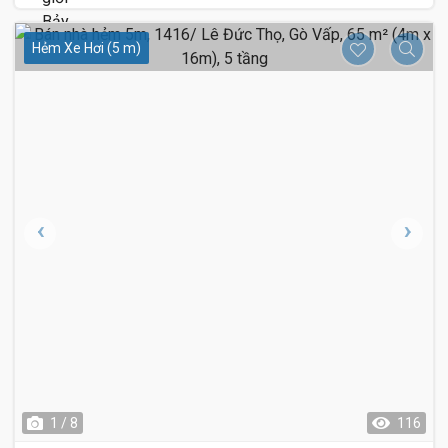
Hẻm Xe Hơi (5 m)
1 / 8
116