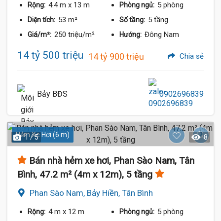
4.4 m
x 13 m
5 phòng
Rộng:
Phòng ngủ:
53 m²
5 tầng
Diện tích:
Số tầng:
250 triệu/m²
Đông Nam
Giá/m²:
Hướng:
14 tỷ 500 triệu
14 tỷ 900 triệu
Chia sẻ
Bảy BĐS
0902696839
Hẻm Xe Hơi (6 m)
1 / 5
8
Bán nhà hẻm xe hơi, Phan Sào Nam, Tân
Bình, 47.2 m² (4m x 12m), 5 tầng
Phan Sào Nam, Bảy Hiền, Tân Bình
4 m
x 12 m
5 phòng
Rộng:
Phòng ngủ: