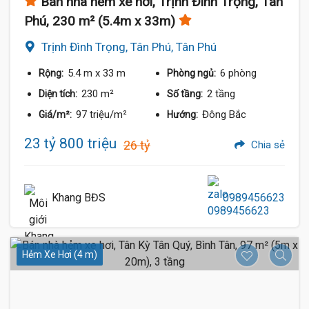
Bán nhà hẻm xe hơi, Trịnh Đình Trọng, Tân
Phú, 230 m² (5.4m x 33m)
Trịnh Đình Trọng, Tân Phú, Tân Phú
5.4 m
x 33 m
6 phòng
Rộng:
Phòng ngủ:
230 m²
2 tầng
Diện tích:
Số tầng:
97 triệu/m²
Đông Bắc
Giá/m²:
Hướng:
23 tỷ 800 triệu
26 tỷ
Chia sẻ
Khang BĐS
0989456623
Hẻm Xe Hơi (4 m)