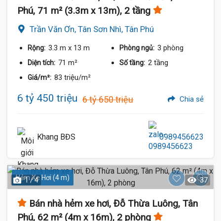
Phú, 71 m² (3.3m x 13m), 2 tầng
Trần Văn Ơn, Tân Sơn Nhì, Tân Phú
3.3 m
x 13 m
3 phòng
Rộng:
Phòng ngủ:
71 m²
2 tầng
Diện tích:
Số tầng:
83 triệu/m²
Giá/m²:
6 tỷ 450 triệu
6 tỷ 650 triệu
Chia sẻ
Khang BĐS
0989456623
Hẻm Xe Hơi (4 m)
1 / 4
37
Bán nhà hẻm xe hơi, Đỗ Thừa Luông, Tân
Phú, 62 m² (4m x 16m), 2 phòng