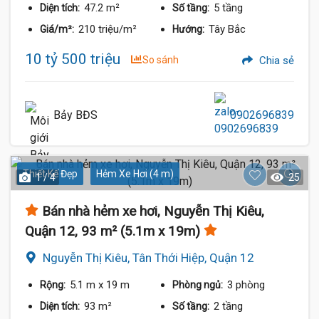
47.2 m²
5 tầng
Diện tích:
Số tầng:
210 triệu/m²
Tây Bắc
Giá/m²:
Hướng:
10 tỷ 500 triệu
So sánh
Chia sẻ
Bảy BĐS
0902696839
Thiết Kế Đẹp
Hẻm Xe Hơi (4 m)
1 / 4
25
Bán nhà hẻm xe hơi, Nguyễn Thị Kiêu,
Quận 12, 93 m² (5.1m x 19m)
Nguyễn Thị Kiêu, Tân Thới Hiệp, Quận 12
5.1 m
x 19 m
3 phòng
Rộng:
Phòng ngủ:
93 m²
2 tầng
Diện tích:
Số tầng: