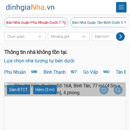
Bán Nhà Quận Phú Nhuận Dưới 7 Tỷ
Bán Nhà Quận Tân Bình Dưới 5 Tỷ
Chọn quận
Khoảng giá
Diện tích
Thông tin nhà không tồn tại.
Lựa chọn nhà tương tự bên dưới.
Phú Nhuận
Bình Thạnh
Gò Vấp
Tân Bì
588
927
960
Sàn BTCT
Hẻm (3 m)