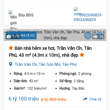
Bảy BĐS
0902696839
Hẻm Xe Hơi (4 m)
1 / 5
34
Bán nhà hẻm xe hơi, Trần Văn Ơn, Tân
Phú, 43 m² (4.3m x 10m), nhà đẹp
Trần Văn Ơn, Tân Sơn Nhì, Tân Phú
4.3 m
x 10 m
2 phòng
Rộng:
Phòng ngủ:
43 m²
2 tầng
Diện tích:
Số tầng:
132 triệu/m²
Tây Bắc
Giá/m²:
Hướng:
6 tỷ 100 triệu
6 tỷ 400 triệu
Chia sẻ