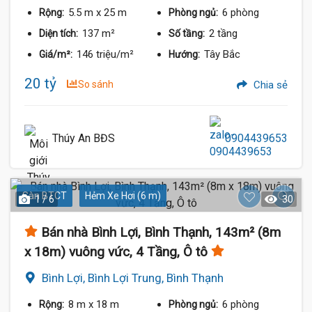
Thạnh
5.5 m
x 25 m
6 phòng
Rộng:
Phòng ngủ:
137 m²
2 tầng
Diện tích:
Số tầng:
146 triệu/m²
Tây Bắc
Giá/m²:
Hướng:
20 tỷ
So sánh
Chia sẻ
Thúy An BĐS
0904439653
Sàn BTCT
Hẻm Xe Hơi (6 m)
1 / 6
30
Bán nhà Bình Lợi, Bình Thạnh, 143m² (8m
x 18m) vuông vức, 4 Tầng, Ô tô
Bình Lợi, Bình Lợi Trung, Bình Thạnh
8 m
x 18 m
6 phòng
Rộng:
Phòng ngủ: