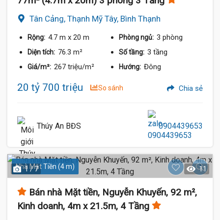
77m² (4.7m x 20m) 3 phòng 3 Tầng
Tân Cảng, Thạnh Mỹ Tây, Bình Thạnh
4.7 m
x 20 m
3 phòng
Rộng:
Phòng ngủ:
76.3 m²
3 tầng
Diện tích:
Số tầng:
267 triệu/m²
Đông
Giá/m²:
Hướng:
20 tỷ 700 triệu
So sánh
Chia sẻ
Thúy An BĐS
0904439653
Nhà Mặt Tiền (4 m)
1 / 7
11
Bán nhà Mặt tiền, Nguyễn Khuyến, 92 m²,
Kinh doanh, 4m x 21.5m, 4 Tầng