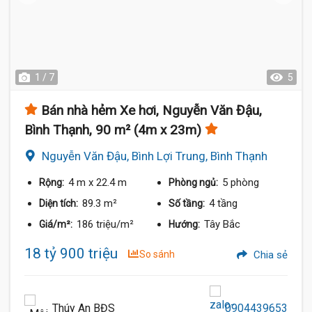
1 / 7
5
Bán nhà hẻm Xe hơi, Nguyễn Văn Đậu,
Bình Thạnh, 90 m² (4m x 23m)
Nguyễn Văn Đậu, Bình Lợi Trung, Bình Thạnh
4 m
x 22.4 m
5 phòng
Rộng:
Phòng ngủ:
89.3 m²
4 tầng
Diện tích:
Số tầng:
186 triệu/m²
Tây Bắc
Giá/m²:
Hướng:
18 tỷ 900 triệu
So sánh
Chia sẻ
Thúy An BĐS
0904439653