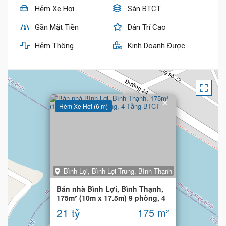
Hẻm Xe Hơi
Sàn BTCT
Gần Mặt Tiền
Dân Trí Cao
Hẻm Thông
Kinh Doanh Được
×
Hẻm Xe Hơi (6 m)
Bình Lợi, Bình Lợi Trung, Bình Thạnh
Bán nhà Bình Lợi, Bình Thạnh,
175m² (10m x 17.5m) 9 phòng, 4
Tầng BTCT
21 tỷ
175 m²