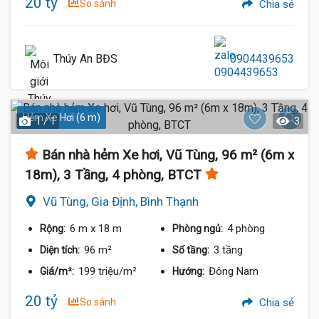
20 tỷ
So sánh
Chia sẻ
Thúy An BĐS
0904439653
Hẻm Xe Hơi (6 m)
1 / 1
3
Bán nhà hẻm Xe hơi, Vũ Tùng, 96 m² (6m x
18m), 3 Tầng, 4 phòng, BTCT
Vũ Tùng, Gia Định, Bình Thạnh
6 m
x 18 m
4 phòng
Rộng:
Phòng ngủ:
96 m²
3 tầng
Diện tích:
Số tầng:
199 triệu/m²
Đông Nam
Giá/m²:
Hướng:
20 tỷ
So sánh
Chia sẻ