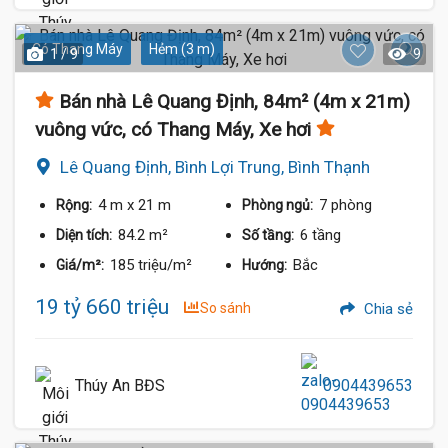
Có Thang Máy
Hẻm (3 m)
1 / 9
9
Bán nhà Lê Quang Định, 84m² (4m x 21m)
vuông vức, có Thang Máy, Xe hơi
Lê Quang Định, Bình Lợi Trung, Bình Thạnh
4 m
x 21 m
7 phòng
Rộng:
Phòng ngủ:
84.2 m²
6 tầng
Diện tích:
Số tầng:
185 triệu/m²
Bắc
Giá/m²:
Hướng:
19 tỷ 660 triệu
So sánh
Chia sẻ
Thúy An BĐS
0904439653