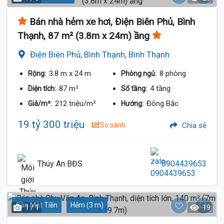
Bán nhà hẻm xe hơi, Điện Biên Phủ, Bình
Thạnh, 87 m² (3.8m x 24m) ầng
Điện Biên Phủ, Bình Thạnh, Bình Thạnh
3.8 m
x 24 m
8 phòng
Rộng:
Phòng ngủ:
87 m²
4 tầng
Diện tích:
Số tầng:
212 triệu/m²
Đông Bắc
Giá/m²:
Hướng:
19 tỷ 300 triệu
So sánh
Chia sẻ
Thúy An BĐS
0904439653
Gần Mặt Tiền
Hẻm (3 m)
1 / 1
19