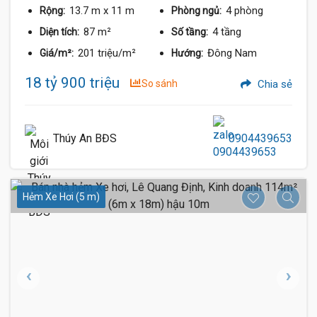
13.7 m
x 11 m
4 phòng
Rộng:
Phòng ngủ:
87 m²
4 tầng
Diện tích:
Số tầng:
201 triệu/m²
Đông Nam
Giá/m²:
Hướng:
18 tỷ 900 triệu
So sánh
Chia sẻ
Thúy An BĐS
0904439653
Hẻm Xe Hơi (5 m)