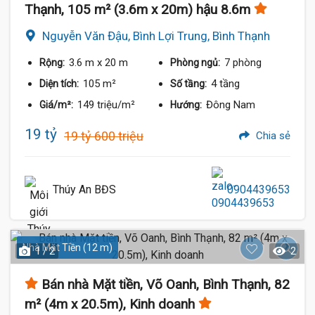
Thạnh, 105 m² (3.6m x 20m) hậu 8.6m
Nguyễn Văn Đậu, Bình Lợi Trung, Bình Thạnh
3.6 m
x 20 m
7 phòng
Rộng:
Phòng ngủ:
105 m²
4 tầng
Diện tích:
Số tầng:
149 triệu/m²
Đông Nam
Giá/m²:
Hướng:
19 tỷ
19 tỷ 600 triệu
Chia sẻ
Thúy An BĐS
0904439653
Nhà Mặt Tiền (12 m)
1 / 2
2
Bán nhà Mặt tiền, Võ Oanh, Bình Thạnh, 82
m² (4m x 20.5m), Kinh doanh