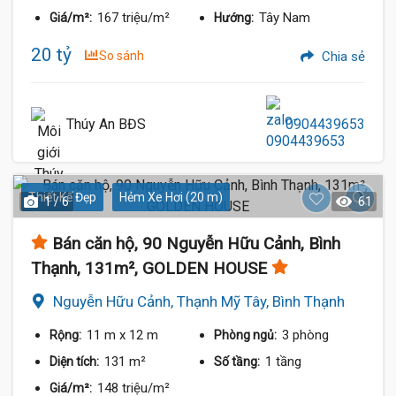
167 triệu/m²
Tây Nam
Giá/m²:
Hướng:
20 tỷ
So sánh
Chia sẻ
Thúy An BĐS
0904439653
Thiết Kế Đẹp
Hẻm Xe Hơi (20 m)
1 / 6
61
Bán căn hộ, 90 Nguyễn Hữu Cảnh, Bình
Thạnh, 131m², GOLDEN HOUSE
Nguyễn Hữu Cảnh, Thạnh Mỹ Tây, Bình Thạnh
11 m
x 12 m
3 phòng
Rộng:
Phòng ngủ:
131 m²
1 tầng
Diện tích:
Số tầng:
148 triệu/m²
Giá/m²: