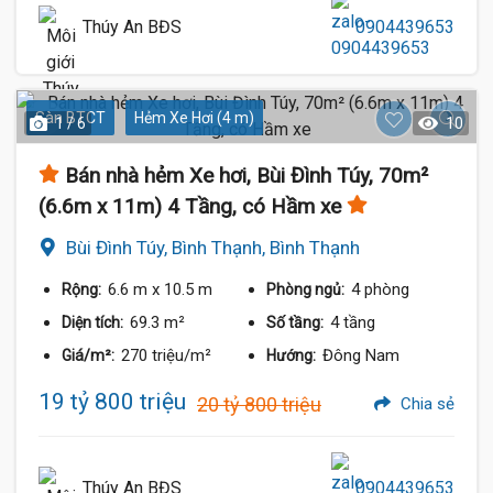
Thúy An BĐS
0904439653
Sàn BTCT
Hẻm Xe Hơi (4 m)
1 / 6
10
Bán nhà hẻm Xe hơi, Bùi Đình Túy, 70m²
(6.6m x 11m) 4 Tầng, có Hầm xe
Bùi Đình Túy, Bình Thạnh, Bình Thạnh
6.6 m
x 10.5 m
4 phòng
Rộng:
Phòng ngủ:
69.3 m²
4 tầng
Diện tích:
Số tầng:
270 triệu/m²
Đông Nam
Giá/m²:
Hướng:
19 tỷ 800 triệu
20 tỷ 800 triệu
Chia sẻ
Thúy An BĐS
0904439653