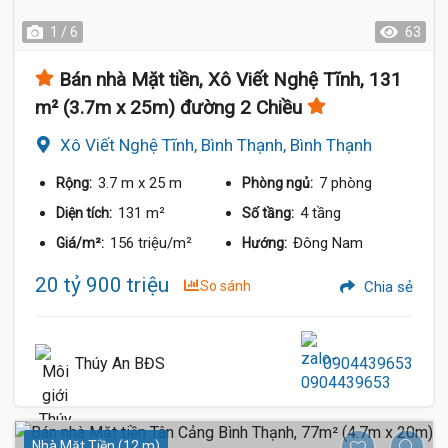
1 / 6
63
Bán nhà Mặt tiền, Xô Viết Nghệ Tĩnh, 131
m² (3.7m x 25m) đường 2 Chiều
Xô Viết Nghệ Tĩnh, Bình Thạnh, Bình Thạnh
3.7 m
x 25 m
7 phòng
Rộng:
Phòng ngủ:
131 m²
4 tầng
Diện tích:
Số tầng:
156 triệu/m²
Đông Nam
Giá/m²:
Hướng:
20 tỷ 900 triệu
So sánh
Chia sẻ
Thúy An BĐS
0904439653
Nhà Mặt Tiền (12 m)