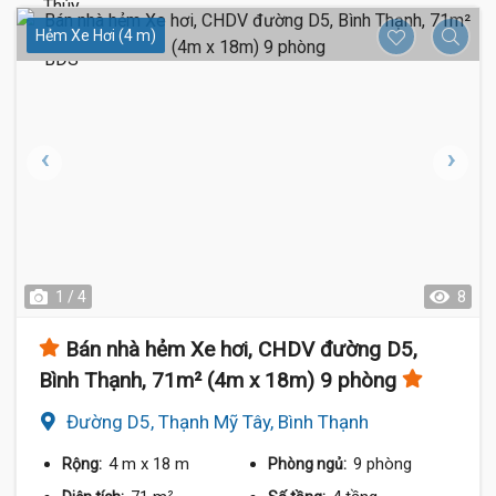
Hẻm Xe Hơi (4 m)
1 / 4
8
Bán nhà hẻm Xe hơi, CHDV đường D5,
Bình Thạnh, 71m² (4m x 18m) 9 phòng
Đường D5, Thạnh Mỹ Tây, Bình Thạnh
4 m
x 18 m
9 phòng
Rộng:
Phòng ngủ: