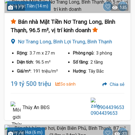
Nhà Mặt Tiền (14 m)
1 / 7
135
Bán nhà Mặt Tiền Nơ Trang Long, Bình
Thạnh, 96.5 m², vị trí kinh doanh
Nơ Trang Long, Bình Lợi Trung, Bình Thạnh
3.7 m
x 27 m
3 phòng
Rộng:
Phòng ngủ:
96.5 m²
2 tầng
Diện tích:
Số tầng:
191 triệu/m²
Tây Bắc
Giá/m²:
Hướng:
19 tỷ 500 triệu
So sánh
Chia sẻ
Thúy An BĐS
0904439653
Hẻm Xe Hơi (6 m)
1 / 5
23