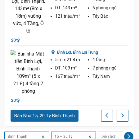
DT:
143 m²
6 phòng
ngủ
121 triệu/m²
Tây Bắc
20 tỷ
22 tỷ
Bình Lợi,
Bình Lợi Trung
5 m
x 21.8 m
4 tầng
ủ
DT:
109 m²
7 phòng
ngủ
167 triệu/m²
Tây Nam
22 tỷ
20 tỷ
Bán Nhà 15, 20 Tỷ Bình Thạnh
Bình Thạnh
15 – 20 Tỷ
Diện tích