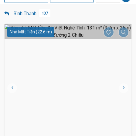
Bình Thạnh
137
Nhà Mặt Tiền (22.6 m)