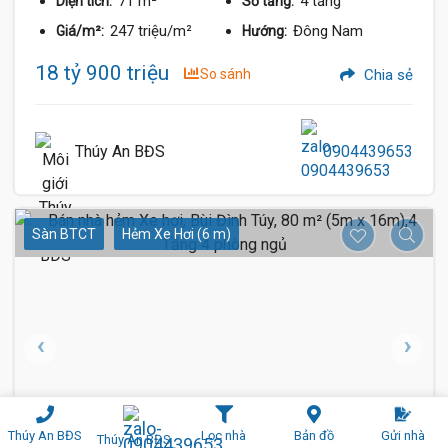
71 m²
4 tầng
Diện tích:
Số tầng:
247 triệu/m²
Đông Nam
Giá/m²:
Hướng:
18 tỷ 900 triệu
So sánh
Chia sẻ
Thúy An BĐS
0904439653
Sàn BTCT
Hẻm Xe Hơi (6 m)
Thúy An BĐS
Lọc nhà
Bản đồ
Gửi nhà
Thúy An BĐS