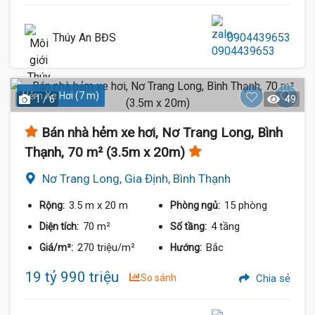
Thúy An BĐS
0904439653
Hẻm Xe Hơi (7 m)
1 / 6
49
Bán nhà hẻm xe hơi, Nơ Trang Long, Bình
Thạnh, 70 m² (3.5m x 20m)
Nơ Trang Long, Gia Định, Bình Thạnh
3.5 m
x 20 m
15 phòng
Rộng:
Phòng ngủ:
70 m²
4 tầng
Diện tích:
Số tầng:
270 triệu/m²
Bắc
Giá/m²:
Hướng:
19 tỷ 990 triệu
So sánh
Chia sẻ