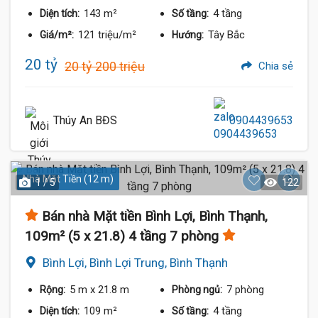
19.3 Tỷ
143 m²
4 tầng
Diện tích:
Số tầng:
121 triệu/m²
Tây Bắc
Giá/m²:
Hướng:
20 tỷ
20 tỷ 200 triệu
Chia sẻ
Thúy An BĐS
0904439653
Nhà Mặt Tiền (12 m)
1 / 5
122
Bán nhà Mặt tiền Bình Lợi, Bình Thạnh,
109m² (5 x 21.8) 4 tầng 7 phòng
Bình Lợi, Bình Lợi Trung, Bình Thạnh
5 m
x 21.8 m
7 phòng
Rộng:
Phòng ngủ:
109 m²
4 tầng
Diện tích:
Số tầng: