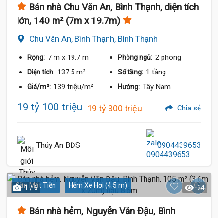
Bán nhà Chu Văn An, Bình Thạnh, diện tích
lớn, 140 m² (7m x 19.7m)
Chu Văn An, Bình Thạnh, Bình Thạnh
7 m
x 19.7 m
2 phòng
Rộng:
Phòng ngủ:
137.5 m²
1 tầng
Diện tích:
Số tầng:
139 triệu/m²
Tây Nam
Giá/m²:
Hướng:
19 tỷ 100 triệu
19 tỷ 300 triệu
Chia sẻ
Thúy An BĐS
0904439653
Gần Mặt Tiền
Hẻm Xe Hơi (4.5 m)
1 / 6
24
Bán nhà hẻm, Nguyễn Văn Đậu, Bình