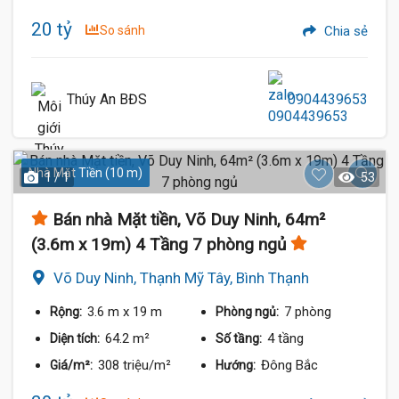
20 tỷ
So sánh
Chia sẻ
Thúy An BĐS
0904439653
Nhà Mặt Tiền (10 m)
1 / 1
53
Bán nhà Mặt tiền, Võ Duy Ninh, 64m²
(3.6m x 19m) 4 Tầng 7 phòng ngủ
Võ Duy Ninh, Thạnh Mỹ Tây, Bình Thạnh
3.6 m
x 19 m
7 phòng
Rộng:
Phòng ngủ:
64.2 m²
4 tầng
Diện tích:
Số tầng:
308 triệu/m²
Đông Bắc
Giá/m²:
Hướng: