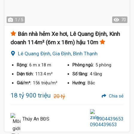
1 / 5
70
Bán nhà hẻm Xe hơi, Lê Quang Định, Kinh
doanh 114m² (6m x 18m) hậu 10m
Lê Quang Định, Gia Định, Bình Thạnh
6 m
x 18 m
5 phòng
Rộng:
Phòng ngủ:
113.4 m²
4 tầng
Diện tích:
Số tầng:
156 triệu/m²
Bắc
Giá/m²:
Hướng:
18 tỷ 900 triệu
20 tỷ
Chia sẻ
Thúy An BĐS
0904439653