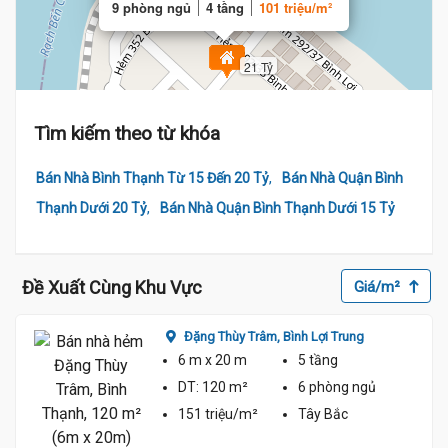
9 phòng ngủ
4 tầng
101 triệu/m²
21 Tỷ
Tìm kiếm theo từ khóa
,
Bán Nhà Bình Thạnh Từ 15 Đến 20 Tỷ
Bán Nhà Quận Bình
,
Thạnh Dưới 20 Tỷ
Bán Nhà Quận Bình Thạnh Dưới 15 Tỷ
Đề Xuất Cùng Khu Vực
Giá/m²
ng
Đặng Thùy Trâm,
Bình Lợi Trung
6 m
x 20 m
5 tầng
ủ
DT:
120 m²
6 phòng
ngủ
151 triệu/m²
Tây Bắc