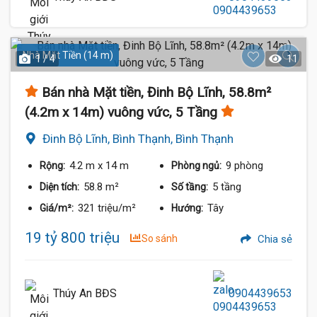
Nhà Mặt Tiền (14 m)
1 / 4
11
Bán nhà Mặt tiền, Đinh Bộ Lĩnh, 58.8m²
(4.2m x 14m) vuông vức, 5 Tầng
Đinh Bộ Lĩnh, Bình Thạnh, Bình Thạnh
4.2 m
x 14 m
9 phòng
Rộng:
Phòng ngủ:
58.8 m²
5 tầng
Diện tích:
Số tầng:
321 triệu/m²
Tây
Giá/m²:
Hướng:
19 tỷ 800 triệu
So sánh
Chia sẻ
Thúy An BĐS
0904439653