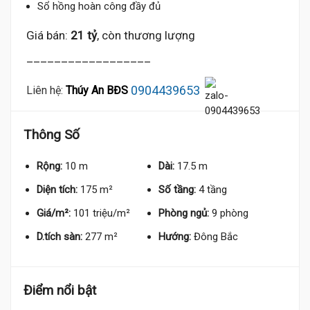
Sổ hồng hoàn công đầy đủ
Giá bán:
21 tỷ
, còn thương lượng
__________________
0904439653
Liên hệ:
Thúy An BĐS
Thông Số
Rộng:
10 m
Dài:
17.5 m
Diện tích:
175 m²
Số tầng:
4 tầng
Giá/m²:
101 triệu/m²
Phòng ngủ:
9 phòng
D.tích sàn:
277 m²
Hướng:
Đông Bắc
Điểm nổi bật