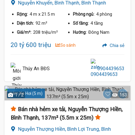
Nguyễn Khuyến, Bình Thạnh, Bình Thạnh
4 m
x 21.5 m
4 phòng
Rộng:
Phòng ngủ:
92 m²
4 tầng
Diện tích:
Số tầng:
208 triệu/m²
Đông Nam
Giá/m²:
Hướng:
20 tỷ 600 triệu
So sánh
Chia sẻ
20 Tỷ
Thúy An BĐS
0904439653
Hẻm Xe Hơi (5 m)
1 / 2
153
Bán nhà hẻm xe tải, Nguyễn Thượng Hiền,
Bình Thạnh, 137m² (5.5m x 25m)
Nguyễn Thượng Hiền, Bình Lợi Trung, Bình