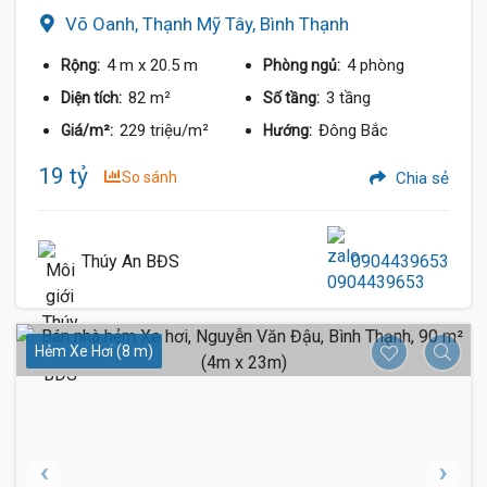
Võ Oanh, Thạnh Mỹ Tây, Bình Thạnh
4 m
x 20.5 m
4 phòng
Rộng:
Phòng ngủ:
82 m²
3 tầng
Diện tích:
Số tầng:
229 triệu/m²
Đông Bắc
Giá/m²:
Hướng:
19 tỷ
So sánh
Chia sẻ
Thúy An BĐS
0904439653
Hẻm Xe Hơi (8 m)