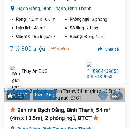
Bạch Đằng, Bình Thạnh, Bình Thạnh
4.2 m
x 10.6 m
3 phòng
Rộng:
Phòng ngủ:
43 m²
2 tầng
Diện tích:
Số tầng:
165 triệu/m²
Đông Nam
Giá/m²:
Hướng:
7 tỷ 300 triệu
So sánh
Chia sẻ
Thúy An BĐS
0904439653
Sàn BTCT
Hẻm (2 m)
1 / 5
1
Bán nhà Bạch Đằng, Bình Thạnh, 54 m²
(4m x 13.5m), 2 phòng ngủ, BTCT
Bạch Đằng, Bình Thạnh, Bình Thạnh