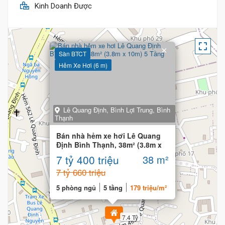
Kinh Doanh Được
×
Sàn BTCT
Hẻm Xe Hơi (6 m)
Lê Quang Định, Bình Lợi Trung, Bình
Thạnh
Bán nhà hẻm xe hơi Lê Quang
Định Bình Thạnh, 38m² (3.8m x
10m) 5 Tầng
7 tỷ 400 triệu
38 m²
7 tỷ 660 triệu
5 phòng ngủ
5 tầng
179 triệu/m²
7.4 Tỷ