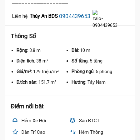
__________________
0904439653
Liên hệ:
Thúy An BĐS
Thông Số
Rộng:
3.8 m
Dài:
10 m
Diện tích:
38 m²
Số tầng:
5 tầng
Giá/m²:
179 triệu/m²
Phòng ngủ:
5 phòng
D.tích sàn:
151.7 m²
Hướng:
Tây Nam
Điểm nổi bật
Hẻm Xe Hơi
Sàn BTCT
Dân Trí Cao
Hẻm Thông