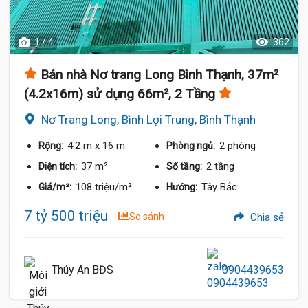
1 / 4
362
Bán nhà Nơ trang Long Bình Thạnh, 37m²
(4.2x16m) sử dụng 66m², 2 Tầng
Nơ Trang Long, Bình Lợi Trung, Bình Thạnh
4.2 m
x 16 m
2 phòng
Rộng:
Phòng ngủ:
37 m²
2 tầng
Diện tích:
Số tầng:
108 triệu/m²
Tây Bắc
Giá/m²:
Hướng:
7 tỷ 500 triệu
So sánh
Chia sẻ
Thúy An BĐS
0904439653