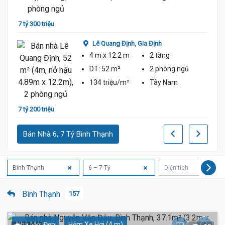
7 tỷ 300 triệu
6 tỷ 8
Lê Quang Định,
Gia Định
4 m
x 12.2 m
2 tầng
DT:
52 m²
2 phòng
ngủ
134 triệu/m²
Tây Nam
7 tỷ 200 triệu
6 tỷ 8
Bán Nhà 6, 7 Tỷ Bình Thạnh
Bình Thạnh
6 – 7 Tỷ
Diện tích
Bình Thạnh
157
Nhà Mới Đẹp
Hẻm Xe Hơi (4 m)