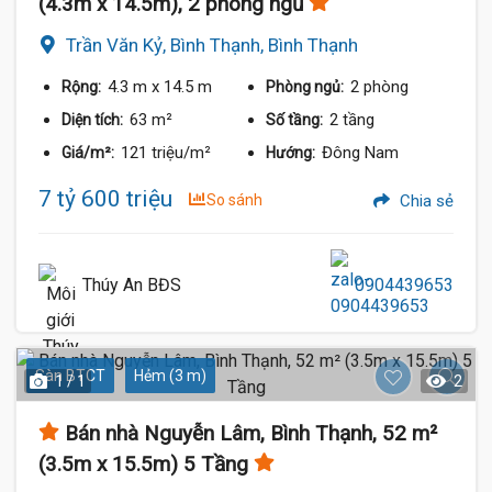
(4.3m x 14.5m), 2 phòng ngủ
Trần Văn Kỷ, Bình Thạnh, Bình Thạnh
4.3 m
x 14.5 m
2 phòng
Rộng:
Phòng ngủ:
63 m²
2 tầng
Diện tích:
Số tầng:
121 triệu/m²
Đông Nam
Giá/m²:
Hướng:
7 tỷ 600 triệu
So sánh
Chia sẻ
Thúy An BĐS
0904439653
Sàn BTCT
Hẻm (3 m)
1 / 1
2
Bán nhà Nguyễn Lâm, Bình Thạnh, 52 m²
(3.5m x 15.5m) 5 Tầng