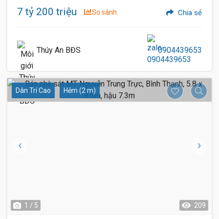
7 tỷ 200 triệu
So sánh
Chia sẻ
Thúy An BĐS
0904439653
Dân Trí Cao
Hẻm (2 m)
1 / 5
209