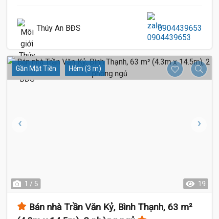
Thúy An BĐS
0904439653
Gần Mặt Tiền
Hẻm (3 m)
1 / 5
19
Bán nhà Trần Văn Kỷ, Bình Thạnh, 63 m²