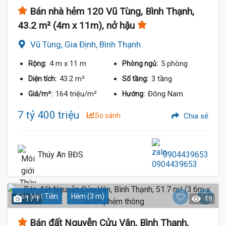
Bán nhà hẻm 120 Vũ Tùng, Bình Thạnh,
43.2 m² (4m x 11m), nở hậu
Vũ Tùng, Gia Định, Bình Thạnh
4 m
x 11 m
5 phòng
Rộng:
Phòng ngủ:
43.2 m²
3 tầng
Diện tích:
Số tầng:
164 triệu/m²
Đông Nam
Giá/m²:
Hướng:
7 tỷ 400 triệu
So sánh
Chia sẻ
Thúy An BĐS
0904439653
Gần Mặt Tiền
Hẻm (3 m)
1 / 1
19
Bán đất Nguyễn Cửu Vân, Bình Thạnh,