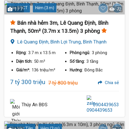
Sàn BTCT
Hẻm (3 m)
1 / 7
72
Bán nhà hẻm 3m, Lê Quang Định, Bình
Thạnh, 50m² (3.7m x 13.5m) 3 phòng
Lê Quang Định, Bình Lợi Trung, Bình Thạnh
3.7 m
x 13.5 m
3 phòng
Rộng:
Phòng ngủ:
50 m²
3 tầng
Diện tích:
Số tầng:
136 triệu/m²
Đông Bắc
Giá/m²:
Hướng:
7 tỷ 300 triệu
7 tỷ 800 triệu
Chia sẻ
Thúy An BĐS
0904439653
Gần Mặt Tiền
Hẻm (3 m)