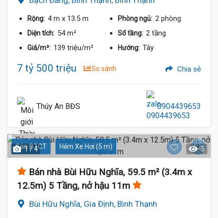
4 m
x 13.5 m
2 phòng
Rộng:
Phòng ngủ:
54 m²
2 tầng
Diện tích:
Số tầng:
139 triệu/m²
Tây
Giá/m²:
Hướng:
7 tỷ 500 triệu
So sánh
Chia sẻ
Thúy An BĐS
0904439653
Sàn BTCT
Hẻm Xe Hơi (5 m)
1 / 4
5
Bán nhà Bùi Hữu Nghĩa, 59.5 m² (3.4m x
12.5m) 5 Tầng, nở hậu 11m
Bùi Hữu Nghĩa, Gia Định, Bình Thạnh