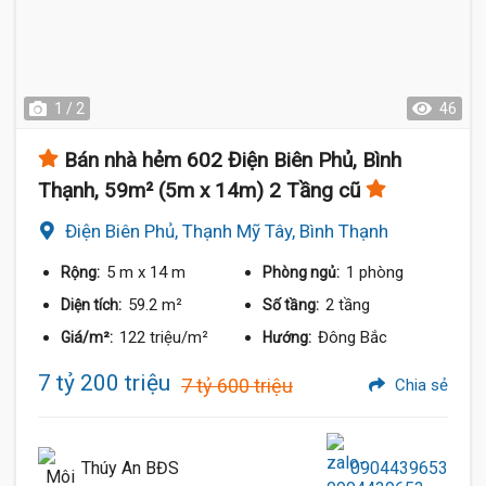
1 / 2
46
Bán nhà hẻm 602 Điện Biên Phủ, Bình
Thạnh, 59m² (5m x 14m) 2 Tầng cũ
Điện Biên Phủ, Thạnh Mỹ Tây, Bình Thạnh
5 m
x 14 m
1 phòng
Rộng:
Phòng ngủ:
59.2 m²
2 tầng
Diện tích:
Số tầng:
122 triệu/m²
Đông Bắc
Giá/m²:
Hướng:
7 tỷ 200 triệu
7 tỷ 600 triệu
Chia sẻ
Thúy An BĐS
0904439653