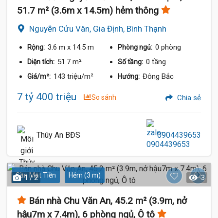
51.7 m² (3.6m x 14.5m) hẻm thông
Nguyễn Cửu Vân, Gia Định, Bình Thạnh
3.6 m
x 14.5 m
0 phòng
Rộng:
Phòng ngủ:
51.7 m²
0 tầng
Diện tích:
Số tầng:
143 triệu/m²
Đông Bắc
Giá/m²:
Hướng:
7 tỷ 400 triệu
So sánh
Chia sẻ
Thúy An BĐS
0904439653
Gần Mặt Tiền
Hẻm (3 m)
1 / 2
3
Bán nhà Chu Văn An, 45.2 m² (3.9m, nở
hậu7m x 7.4m), 6 phòng ngủ, Ô tô