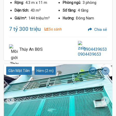
4.3 m
x 11 m
3 phòng
Rộng:
Phòng ngủ:
43 m²
4 tầng
Diện tích:
Số tầng:
144 triệu/m²
Đông Nam
Giá/m²:
Hướng:
7 tỷ 300 triệu
So sánh
Chia sẻ
Thúy An BĐS
0904439653
Gần Mặt Tiền
Hẻm (2 m)