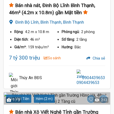
Bán nhà nát, Đinh Bộ Lĩnh Bình Thạnh,
46m² (4.2m x 10.8m) gần Mặt tiền
Đinh Bộ Lĩnh, Bình Thạnh, Bình Thạnh
4.2 m
x 10.8 m
2 phòng
Rộng:
Phòng ngủ:
46 m²
2 tầng
Diện tích:
Số tầng:
159 triệu/m²
Bắc
Giá/m²:
Hướng:
7 tỷ 300 triệu
So sánh
Chia sẻ
Thúy An BĐS
0904439653
Gần Mặt Tiền
Hẻm (2 m)
1 / 3
213
Bán nhà Xô Viết Nghệ Tỉnh gần Trường