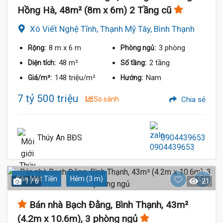
Hồng Hà, 48m² (8m x 6m) 2 Tầng cũ
Xô Viết Nghệ Tĩnh, Thạnh Mỹ Tây, Bình Thạnh
8 m
x 6 m
3 phòng
Rộng:
Phòng ngủ:
48 m²
2 tầng
Diện tích:
Số tầng:
148 triệu/m²
Nam
Giá/m²:
Hướng:
7 tỷ 500 triệu
So sánh
Chia sẻ
Thúy An BĐS
0904439653
Gần Mặt Tiền
Hẻm (3 m)
1 / 6
21
Bán nhà Bạch Đằng, Bình Thạnh, 43m²
(4.2m x 10.6m), 3 phòng ngủ