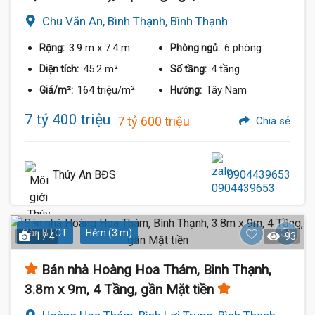
Chu Văn An, Bình Thạnh, Bình Thạnh
3.9 m
x 7.4 m
6 phòng
Rộng:
Phòng ngủ:
45.2 m²
4 tầng
Diện tích:
Số tầng:
164 triệu/m²
Tây Nam
Giá/m²:
Hướng:
7 tỷ 400 triệu
7 tỷ 600 triệu
Chia sẻ
Thúy An BĐS
0904439653
Sàn BTCT
Hẻm (3 m)
1 / 4
93
Bán nhà Hoàng Hoa Thám, Bình Thạnh,
3.8m x 9m, 4 Tầng, gần Mặt tiền