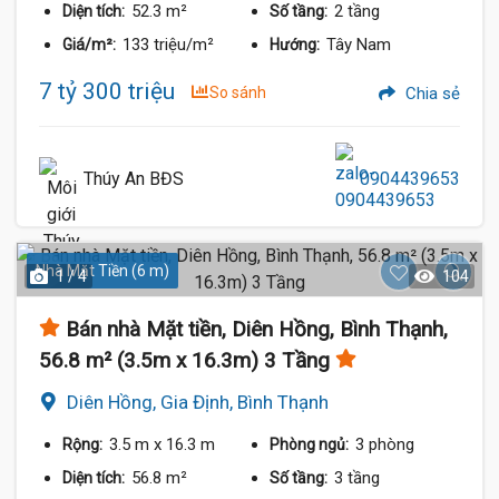
52.3 m²
2 tầng
Diện tích:
Số tầng:
133 triệu/m²
Tây Nam
Giá/m²:
Hướng:
7 tỷ 300 triệu
So sánh
Chia sẻ
Thúy An BĐS
0904439653
Nhà Mặt Tiền (6 m)
1 / 4
104
Bán nhà Mặt tiền, Diên Hồng, Bình Thạnh,
56.8 m² (3.5m x 16.3m) 3 Tầng
Diên Hồng, Gia Định, Bình Thạnh
3.5 m
x 16.3 m
3 phòng
Rộng:
Phòng ngủ:
56.8 m²
3 tầng
Diện tích:
Số tầng: