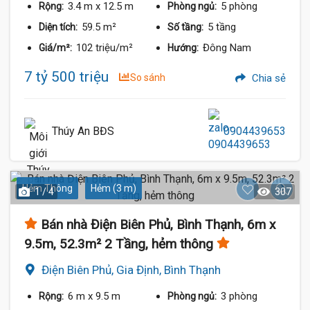
3.4 m
x 12.5 m
5 phòng
Rộng:
Phòng ngủ:
59.5 m²
5 tầng
Diện tích:
Số tầng:
102 triệu/m²
Đông Nam
Giá/m²:
Hướng:
7 tỷ 500 triệu
So sánh
Chia sẻ
Thúy An BĐS
0904439653
Hẻm Thông
Hẻm (3 m)
1 / 4
307
Bán nhà Điện Biên Phủ, Bình Thạnh, 6m x
9.5m, 52.3m² 2 Tầng, hẻm thông
Điện Biên Phủ, Gia Định, Bình Thạnh
6 m
x 9.5 m
3 phòng
Rộng:
Phòng ngủ: