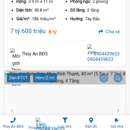
3.9 m
x 11 m
2 phòng
Rộng:
Phòng ngủ:
40.8 m²
2 tầng
Diện tích:
Số tầng:
186 triệu/m²
Tây Bắc
Giá/m²:
Hướng:
7 tỷ 600 triệu
8 tỷ
Chia sẻ
Thúy An BĐS
0904439653
Sàn BTCT
Hẻm (2 m)
Thúy An BĐS
Lọc nhà
Bản đồ
Gửi nhà
Thúy An BĐS