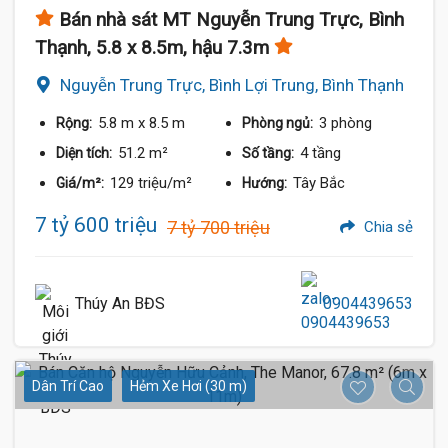
Bán nhà sát MT Nguyễn Trung Trực, Bình
Thạnh, 5.8 x 8.5m, hậu 7.3m
Nguyễn Trung Trực, Bình Lợi Trung, Bình Thạnh
5.8 m
x 8.5 m
3 phòng
Rộng:
Phòng ngủ:
51.2 m²
4 tầng
Diện tích:
Số tầng:
129 triệu/m²
Tây Bắc
Giá/m²:
Hướng:
7 tỷ 600 triệu
7 tỷ 700 triệu
Chia sẻ
Thúy An BĐS
0904439653
Dân Trí Cao
Hẻm Xe Hơi (30 m)