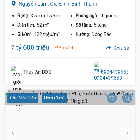
Nguyễn Lâm, Gia Định, Bình Thạnh
3.5 m
x 15.5 m
10 phòng
Rộng:
Phòng ngủ:
52 m²
5 tầng
Diện tích:
Số tầng:
122 triệu/m²
Đông Bắc
Giá/m²:
Hướng:
7 tỷ 600 triệu
So sánh
Chia sẻ
Thúy An BĐS
0904439653
Gần Mặt Tiền
Hẻm (3 m)