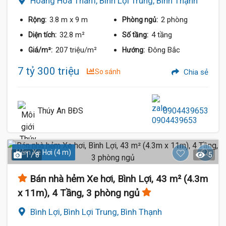
Hoàng Hoa Thám, Bình Lợi Trung, Bình Thạnh
3.8 m
x 9 m
2 phòng
Rộng:
Phòng ngủ:
32.8 m²
4 tầng
Diện tích:
Số tầng:
207 triệu/m²
Đông Bắc
Giá/m²:
Hướng:
7 tỷ 300 triệu
So sánh
Chia sẻ
Thúy An BĐS
0904439653
Hẻm Xe Hơi (4 m)
1 / 8
5
Bán nhà hẻm Xe hơi, Bình Lợi, 43 m² (4.3m
x 11m), 4 Tầng, 3 phòng ngủ
Bình Lợi, Bình Lợi Trung, Bình Thạnh