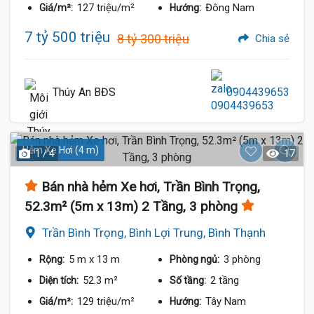
127 triệu/m²
Đông Nam
Giá/m²:
Hướng:
7 tỷ 500 triệu
8 tỷ 300 triệu
Chia sẻ
Thúy An BĐS
0904439653
Hẻm Xe Hơi (4 m)
1 / 4
17
Bán nhà hẻm Xe hơi, Trần Bình Trọng,
52.3m² (5m x 13m) 2 Tầng, 3 phòng
Trần Bình Trọng, Bình Lợi Trung, Bình Thạnh
5 m
x 13 m
3 phòng
Rộng:
Phòng ngủ:
52.3 m²
2 tầng
Diện tích:
Số tầng:
129 triệu/m²
Tây Nam
Giá/m²:
Hướng: