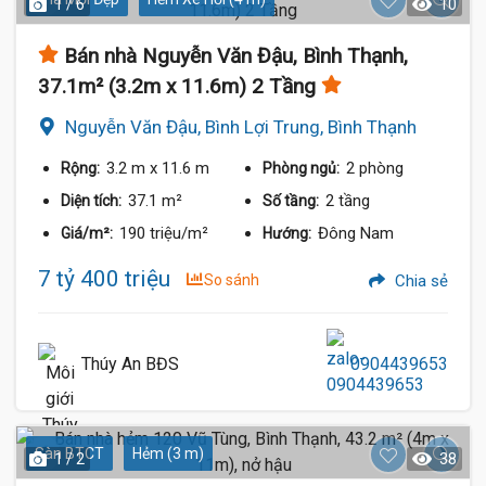
1 / 6
10
Bán nhà Nguyễn Văn Đậu, Bình Thạnh,
37.1m² (3.2m x 11.6m) 2 Tầng
Nguyễn Văn Đậu, Bình Lợi Trung, Bình Thạnh
3.2 m
x 11.6 m
2 phòng
Rộng:
Phòng ngủ:
37.1 m²
2 tầng
Diện tích:
Số tầng:
190 triệu/m²
Đông Nam
Giá/m²:
Hướng:
7 tỷ 400 triệu
So sánh
Chia sẻ
Thúy An BĐS
0904439653
Sàn BTCT
Hẻm (3 m)
1 / 2
38