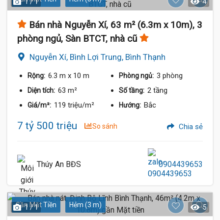
1 / 1
4
Bán nhà Nguyễn Xí, 63 m² (6.3m x 10m), 3
phòng ngủ, Sàn BTCT, nhà cũ
Nguyễn Xí, Bình Lợi Trung, Bình Thạnh
6.3 m
x 10 m
3 phòng
Rộng:
Phòng ngủ:
63 m²
2 tầng
Diện tích:
Số tầng:
119 triệu/m²
Bắc
Giá/m²:
Hướng:
7 tỷ 500 triệu
So sánh
Chia sẻ
Thúy An BĐS
0904439653
Gần Mặt Tiền
Hẻm (3 m)
1 / 1
5