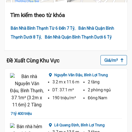
Tìm kiếm theo từ khóa
,
Bán Nhà Bình Thạnh Từ 6 Đến 7 Tỷ
Bán Nhà Quận Bình
,
Thạnh Dưới 8 Tỷ
Bán Nhà Quận Bình Thạnh Dưới 6 Tỷ
.3 Tỷ
2 Tỷ
Đề Xuất Cùng Khu Vực
Giá/m²
Nguyễn Văn Đậu,
Bình Lợi Trung
3.2 m
x 11.6 m
2 tầng
DT:
37.1 m²
2 phòng
ngủ
190 triệu/m²
Đông Nam
7 tỷ 400 triệu
7 tỷ 2
Lê Quang Định,
Bình Lợi Trung