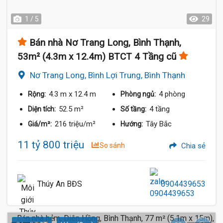
1 / 5
29
Bán nhà Nơ Trang Long, Bình Thạnh,
53m² (4.3m x 12.4m) BTCT 4 Tầng cũ
Nơ Trang Long, Bình Lợi Trung, Bình Thạnh
11.9 Tỷ
4.3 m
x 12.4 m
4 phòng
Rộng:
Phòng ngủ:
52.5 m²
4 tầng
Diện tích:
Số tầng:
216 triệu/m²
Tây Bắc
Giá/m²:
Hướng:
11 tỷ 800 triệu
So sánh
Chia sẻ
Thúy An BĐS
0904439653
11.8 Tỷ