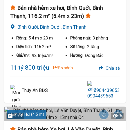
Bán nhà hẻm xe hơi, Bình Quới, Bình
Thạnh, 116.2 m² (5.4m x 23m)
Bình Quới, Bình Quới, Bình Thạnh
5.4 m
x 23 m
3 phòng
Rộng:
Phòng ngủ:
116.2 m²
2 tầng
Diện tích:
Số tầng:
92 triệu/m²
Đông Bắc
Giá/m²:
Hướng:
11 tỷ 800 triệu
So sánh
Chia sẻ
Thúy An BĐS
0904439653
Hẻm Xe Hơi (4.5 m)
1 / 1
6
Bán nhà hẻm Xe hơi, Lê Văn Duyệt, Bình