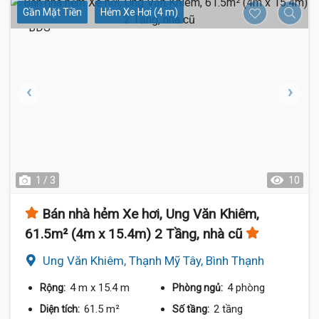
Gần Mặt Tiền
Hẻm Xe Hơi (4 m)
1 / 3
10
Bán nhà hẻm Xe hơi, Ung Văn Khiêm,
61.5m² (4m x 15.4m) 2 Tầng, nhà cũ
Ung Văn Khiêm, Thạnh Mỹ Tây, Bình Thạnh
4 m
x 15.4 m
4 phòng
Rộng:
Phòng ngủ:
61.5 m²
2 tầng
Diện tích:
Số tầng: