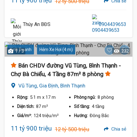
11 tỷ 900 triệu
12 tỷ 500 triệu
Chia sẻ
Thúy An BĐS
0904439653
Kinh Doanh
Hẻm Xe Hơi (4 m)
1 / 3
232
Bán CHDV đường Vũ Tùng, Bình Thạnh -
Chợ Bà Chiểu, 4 Tầng 87m² 8 phòng
Vũ Tùng, Gia Định, Bình Thạnh
5.1 m
x 17 m
8 phòng
Rộng:
Phòng ngủ:
87 m²
4 tầng
Diện tích:
Số tầng:
124 triệu/m²
Đông Bắc
Giá/m²:
Hướng:
11 tỷ 900 triệu
12 tỷ 500 triệu
Chia sẻ