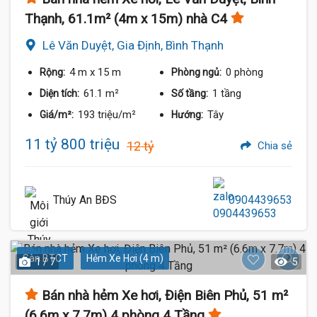
Thạnh, 61.1m² (4m x 15m) nhà C4
Lê Văn Duyệt, Gia Định, Bình Thạnh
4 m
x 15 m
0 phòng
Rộng:
Phòng ngủ:
61.1 m²
1 tầng
Diện tích:
Số tầng:
193 triệu/m²
Tây
Giá/m²:
Hướng:
11 tỷ 800 triệu
12 tỷ
Chia sẻ
Thúy An BĐS
0904439653
Sàn BTCT
Hẻm Xe Hơi (4 m)
1 / 7
5
Bán nhà hẻm Xe hơi, Điện Biên Phủ, 51 m²
(6.6m x 7.7m) 4 phòng 4 Tầng