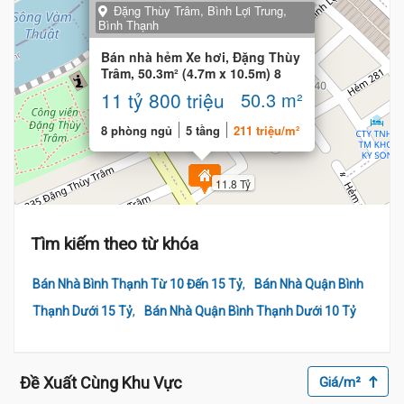
Đặng Thùy Trâm, Bình Lợi Trung,
Bình Thạnh
Bán nhà hẻm Xe hơi, Đặng Thùy
Trâm, 50.3m² (4.7m x 10.5m) 8
phòng CHDV
11 tỷ 800 triệu
50.3 m²
8 phòng ngủ
5 tầng
211 triệu/m²
11.8 Tỷ
Tìm kiếm theo từ khóa
,
Bán Nhà Bình Thạnh Từ 10 Đến 15 Tỷ
Bán Nhà Quận Bình
,
Thạnh Dưới 15 Tỷ
Bán Nhà Quận Bình Thạnh Dưới 10 Tỷ
Đề Xuất Cùng Khu Vực
Giá/m²