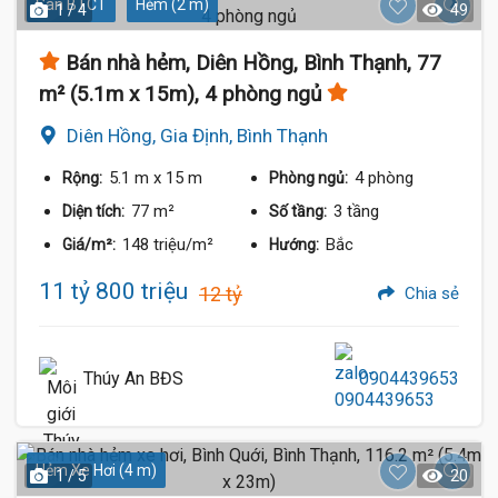
Sàn BTCT
Hẻm (2 m)
1 / 4
49
Bán nhà hẻm, Diên Hồng, Bình Thạnh, 77
m² (5.1m x 15m), 4 phòng ngủ
11.9 Tỷ
Diên Hồng, Gia Định, Bình Thạnh
11.8 Tỷ
5.1 m
x 15 m
4 phòng
Rộng:
Phòng ngủ:
77 m²
3 tầng
Diện tích:
Số tầng:
148 triệu/m²
Bắc
Giá/m²:
Hướng:
11 tỷ 800 triệu
12 tỷ
Chia sẻ
Thúy An BĐS
0904439653
Hẻm Xe Hơi (4 m)
1 / 5
20