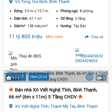
Vũ Tùng, Gia Định, Bình Thạnh
3.9 m
x 15.7 m
8 phòng
Rộng:
Phòng ngủ:
61.1 m²
5 tầng
Diện tích:
Số tầng:
158 triệu/m²
Tây Bắc
Giá/m²:
Hướng:
11 tỷ 800 triệu
So sánh
Chia sẻ
Thúy An BĐS
0904439653
Sàn BTCT
Hẻm (3 m)
1 / 2
5
Bán nhà Xô Viết Nghệ Tĩnh, Bình Thạnh,
66 m² (6m x 11m) 5 Tầng CHDV
Xô Viết Nghệ Tĩnh, Thạnh Mỹ Tây, Bình Thạnh