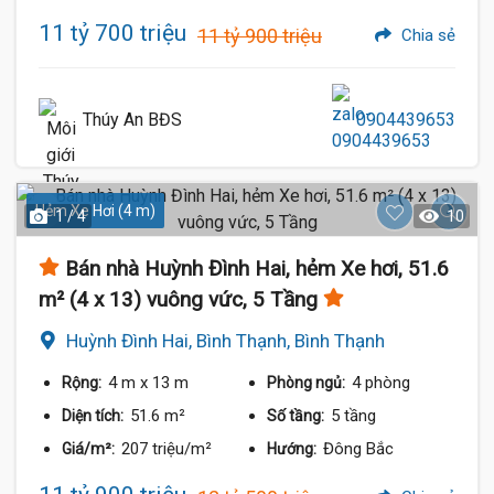
11 tỷ 700 triệu
11 tỷ 900 triệu
Chia sẻ
Thúy An BĐS
0904439653
Hẻm Xe Hơi (4 m)
1 / 4
10
Bán nhà Huỳnh Đình Hai, hẻm Xe hơi, 51.6
m² (4 x 13) vuông vức, 5 Tầng
Huỳnh Đình Hai, Bình Thạnh, Bình Thạnh
4 m
x 13 m
4 phòng
Rộng:
Phòng ngủ:
51.6 m²
5 tầng
Diện tích:
Số tầng:
207 triệu/m²
Đông Bắc
Giá/m²:
Hướng: