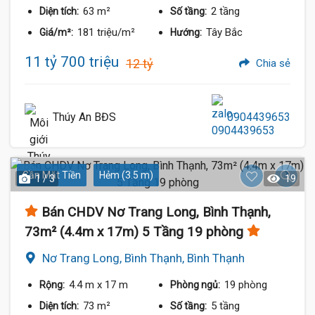
63 m²
2 tầng
Diện tích:
Số tầng:
181 triệu/m²
Tây Bắc
Giá/m²:
Hướng:
11 tỷ 700 triệu
12 tỷ
Chia sẻ
Thúy An BĐS
0904439653
Gần Mặt Tiền
Hẻm (3.5 m)
1 / 3
19
Bán CHDV Nơ Trang Long, Bình Thạnh,
73m² (4.4m x 17m) 5 Tầng 19 phòng
Nơ Trang Long, Bình Thạnh, Bình Thạnh
4.4 m
x 17 m
19 phòng
Rộng:
Phòng ngủ:
73 m²
5 tầng
Diện tích:
Số tầng: