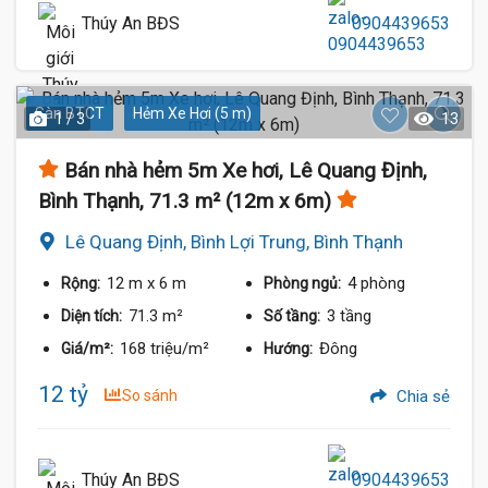
Thúy An BĐS
0904439653
Sàn BTCT
Hẻm Xe Hơi (5 m)
1 / 3
13
Bán nhà hẻm 5m Xe hơi, Lê Quang Định,
Bình Thạnh, 71.3 m² (12m x 6m)
Lê Quang Định, Bình Lợi Trung, Bình Thạnh
12 m
x 6 m
4 phòng
Rộng:
Phòng ngủ:
71.3 m²
3 tầng
Diện tích:
Số tầng:
168 triệu/m²
Đông
Giá/m²:
Hướng:
12 tỷ
So sánh
Chia sẻ
Thúy An BĐS
0904439653