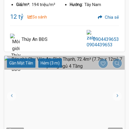
194 triệu/m²
Tây Nam
Giá/m²:
Hướng:
12 tỷ
So sánh
Chia sẻ
Thúy An BĐS
0904439653
Gần Mặt Tiền
Hẻm (3 m)