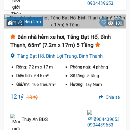
Hẻm Xe Hơi (4 m)
1 / 5
100
Bán nhà hẻm xe hơi, Tăng Bạt Hổ, Bình
Thạnh, 65m² (7.2m x 17m) 5 Tầng
Tăng Bạt Hổ, Bình Lợi Trung, Bình Thạnh
7.2 m
x 17 m
4 phòng
Rộng:
Phòng ngủ:
64.5 m²
5 tầng
Diện tích:
Số tầng:
166 triệu/m²
Tây Nam
Giá/m²:
Hướng:
12 tỷ
13 tỷ
Chia sẻ
Thúy An BĐS
0904439653