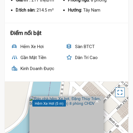
Giá/m²:
211 triệu/m²
Phòng ngủ:
8 phòng
D.tích sàn:
214.5 m²
Hướng:
Tây Nam
Điểm nổi bật
Hẻm Xe Hơi
Sàn BTCT
Gần Mặt Tiền
Dân Trí Cao
Kinh Doanh Được
×
Hẻm Xe Hơi (5 m)