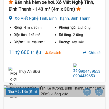
Bán nhà hẻm xe hơi, Xô Viết Nghệ Tĩnh,
Bình Thạnh - 143 m² (4m x 30m)
Xô Viết Nghệ Tĩnh, Bình Thạnh, Bình Thạnh
4 m
x 30 m
2 phòng
Rộng:
Phòng ngủ:
143 m²
2 tầng
Diện tích:
Số tầng:
81 triệu/m²
Tây Bắc
Giá/m²:
Hướng:
11 tỷ 600 triệu
So sánh
Chia sẻ
Thúy An BĐS
0904439653
Nhà Mặt Tiền (8 m)