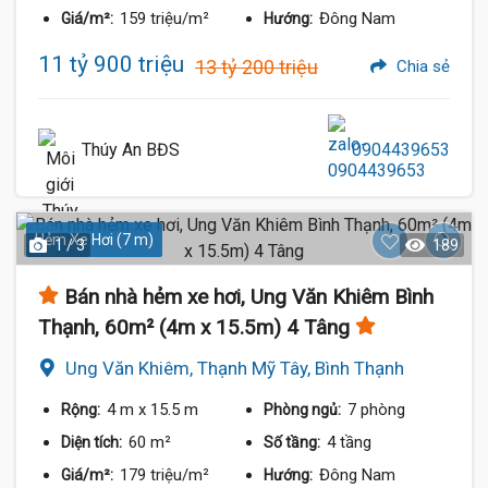
159 triệu/m²
Đông Nam
Giá/m²:
Hướng:
11 tỷ 900 triệu
13 tỷ 200 triệu
Chia sẻ
Thúy An BĐS
0904439653
Hẻm Xe Hơi (7 m)
1 / 3
189
Bán nhà hẻm xe hơi, Ung Văn Khiêm Bình
Thạnh, 60m² (4m x 15.5m) 4 Tâng
Ung Văn Khiêm, Thạnh Mỹ Tây, Bình Thạnh
4 m
x 15.5 m
7 phòng
Rộng:
Phòng ngủ:
60 m²
4 tầng
Diện tích:
Số tầng:
179 triệu/m²
Đông Nam
Giá/m²:
Hướng: