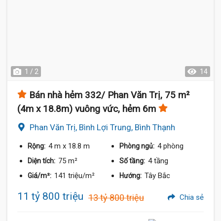
1 / 2
14
Bán nhà hẻm 332/ Phan Văn Trị, 75 m²
(4m x 18.8m) vuông vức, hẻm 6m
Phan Văn Trị, Bình Lợi Trung, Bình Thạnh
4 m
x 18.8 m
4 phòng
Rộng:
Phòng ngủ:
75 m²
4 tầng
Diện tích:
Số tầng:
141 triệu/m²
Tây Bắc
Giá/m²:
Hướng:
11 tỷ 800 triệu
13 tỷ 800 triệu
Chia sẻ