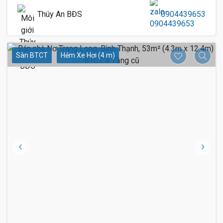
Thúy An BĐS
0904439653
Sàn BTCT
Hẻm Xe Hơi (4 m)