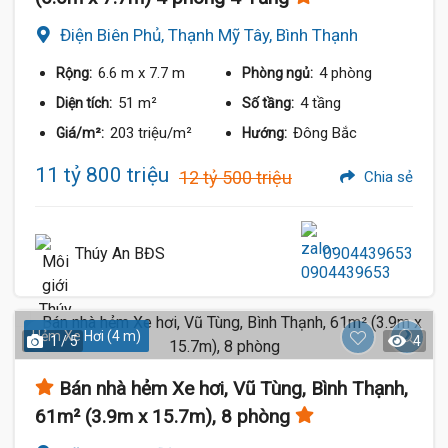
Điện Biên Phủ, Thạnh Mỹ Tây, Bình Thạnh
6.6 m
x 7.7 m
4 phòng
Rộng:
Phòng ngủ:
51 m²
4 tầng
Diện tích:
Số tầng:
203 triệu/m²
Đông Bắc
Giá/m²:
Hướng:
11 tỷ 800 triệu
12 tỷ 500 triệu
Chia sẻ
Thúy An BĐS
0904439653
Hẻm Xe Hơi (4 m)
1 / 5
4
Bán nhà hẻm Xe hơi, Vũ Tùng, Bình Thạnh,
61m² (3.9m x 15.7m), 8 phòng