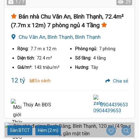
1 / 7
29
Bán nhà Chu Văn An, Bình Thạnh, 72.4m²
(7.7m x 12m) 7 phòng ngủ 4 Tầng
Chu Văn An, Bình Thạnh, Bình Thạnh
7.7 m
x 12 m
7 phòng
Rộng:
Phòng ngủ:
72.4 m²
4 tầng
Diện tích:
Số tầng:
143 triệu/m²
Tây
Giá/m²:
Hướng:
12 tỷ
So sánh
Chia sẻ
Thúy An BĐS
0904439653
Sàn BTCT
Hẻm (2 m)