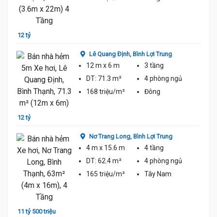
11 tỷ
12 tỷ
Lê Quang Định,
Bình Lợi Trung
12 m
x 6 m
3 tầng
DT:
71.3 m²
4 phòng
ngủ
168 triệu/m²
Đông
12 tỷ
11 tỷ
Nơ Trang Long,
Bình Lợi Trung
4 m
x 15.6 m
4 tầng
DT:
62.4 m²
4 phòng
ngủ
165 triệu/m²
Tây Nam
10 tỷ 
11 tỷ 500 triệu