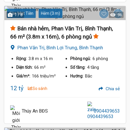
Gần Mặt Tiền
Hẻm (3 m)
1 / 8
96
Bán nhà hẻm, Phan Văn Trị, Bình Thạnh,
66 m² (3.8m x 16m), 6 phòng ngủ
Phan Văn Trị, Bình Lợi Trung, Bình Thạnh
3.8 m
x 16 m
6 phòng
Rộng:
Phòng ngủ:
66 m²
4 tầng
Diện tích:
Số tầng:
166 triệu/m²
Bắc
Giá/m²:
Hướng:
12 tỷ
So sánh
Chia sẻ
Thúy An BĐS
0904439653