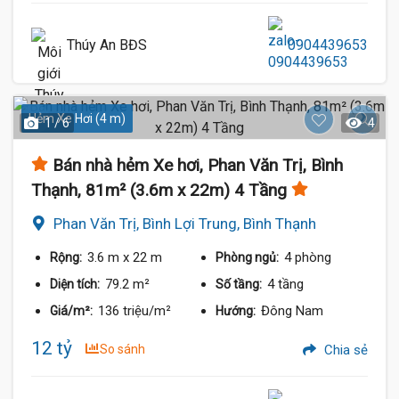
Thúy An BĐS
0904439653
Hẻm Xe Hơi (4 m)
1 / 6
4
Bán nhà hẻm Xe hơi, Phan Văn Trị, Bình
Thạnh, 81m² (3.6m x 22m) 4 Tầng
Phan Văn Trị, Bình Lợi Trung, Bình Thạnh
3.6 m
x 22 m
4 phòng
Rộng:
Phòng ngủ:
79.2 m²
4 tầng
Diện tích:
Số tầng:
136 triệu/m²
Đông Nam
Giá/m²:
Hướng:
12 tỷ
So sánh
Chia sẻ