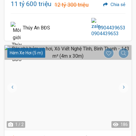
11 tỷ 600 triệu
12 tỷ 300 triệu
Chia sẻ
Thúy An BĐS
0904439653
Hẻm Xe Hơi (5 m)
1 / 2
186