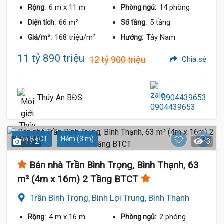
6 m
x 11 m
14 phòng
Rộng:
Phòng ngủ:
66 m²
5 tầng
Diện tích:
Số tầng:
168 triệu/m²
Tây Nam
Giá/m²:
Hướng:
11 tỷ 890 triệu
12 tỷ 900 triệu
Chia sẻ
Thúy An BĐS
0904439653
Sàn BTCT
Hẻm (3 m)
1 / 2
3
Bán nhà Trần Bình Trọng, Bình Thạnh, 63
m² (4m x 16m) 2 Tầng BTCT
Trần Bình Trọng, Bình Lợi Trung, Bình Thạnh
4 m
x 16 m
2 phòng
Rộng:
Phòng ngủ: