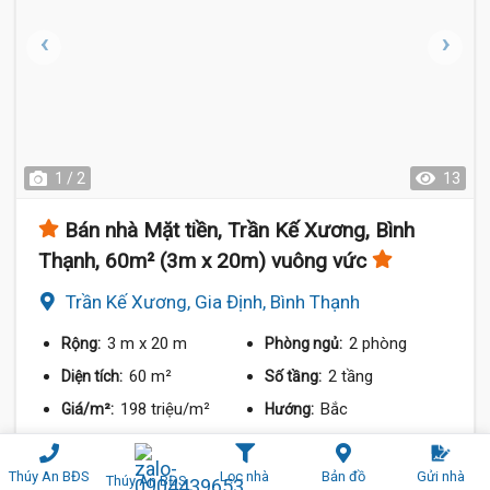
1 / 2
13
Bán nhà Mặt tiền, Trần Kế Xương, Bình
Thạnh, 60m² (3m x 20m) vuông vức
Trần Kế Xương, Gia Định, Bình Thạnh
3 m
x 20 m
2 phòng
Rộng:
Phòng ngủ:
60 m²
2 tầng
Diện tích:
Số tầng:
198 triệu/m²
Bắc
Giá/m²:
Hướng:
12 tỷ
So sánh
Chia sẻ
Thúy An BĐS
Lọc nhà
Bản đồ
Gửi nhà
Thúy An BĐS