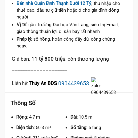
Bán nhà Quận Bình Thạnh Dưới 12 Tỷ
, thu nhập cho
thuê cao, đầu tư giữ tiền hoặc ở cho gia đình đông
người
Vị trí:
gần Trường Đại học Văn Lang, siêu thị Emart,
giao thông thuận lợi, đi sân bay rất nhanh
Pháp lý:
sổ hồng, hoàn công đầy đủ, công chứng
ngay.
Giá bán:
11 tỷ 800 triệu
, còn thương lượng
__________________
0904439653
Liên hệ:
Thúy An BĐS
Thông Số
Rộng:
4.7 m
Dài:
10.5 m
Diện tích:
50.3 m²
Số tầng:
5 tầng