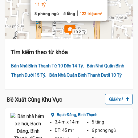
11 tỷ
8 phòng ngủ
5 tầng
122 triệu/m²
10.2 Tỷ
.1 Tỷ
Tìm kiếm theo từ khóa
,
Bán Nhà Bình Thạnh Từ 10 Đến 14 Tỷ
Bán Nhà Quận Bình
,
Thạnh Dưới 15 Tỷ
Bán Nhà Quận Bình Thạnh Dưới 10 Tỷ
Đề Xuất Cùng Khu Vực
Giá/m²
Bạch Đằng,
Bình Thạnh
3.4 m
x 14 m
5 tầng
DT:
45 m²
6 phòng
ngủ