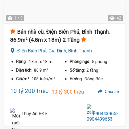
1 / 3
42
Bán nhà cũ, Điện Biên Phủ, Bình Thạnh,
86.9m² (4.8m x 18m) 2 Tầng
Điện Biên Phủ, Gia Định, Bình Thạnh
4.8 m
x 18 m
5 phòng
Rộng:
Phòng ngủ:
86.9 m²
2 tầng
Diện tích:
Số tầng:
108 triệu/m²
Đông Bắc
Giá/m²:
Hướng:
10 tỷ 200 triệu
10 tỷ 300 triệu
Chia sẻ
Thúy An BĐS
0904439653