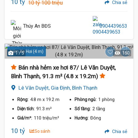
10 tỷ
10 tỷ 100 triệu
Chia sẻ
Thúy An BĐS
0904439653
Hẻm Xe Hơi (4 m)
1 / 5
150
Bán nhà hẻm xe hơi 87/ Lê Văn Duyệt,
Bình Thạnh, 91.3 m² (4.8 x 19.2m)
Lê Văn Duyệt, Gia Định, Bình Thạnh
4.8 m
x 19.2 m
1 phòng
Rộng:
Phòng ngủ:
91.3 m²
2 tầng
Diện tích:
Số tầng:
110 triệu/m²
Đông
Giá/m²:
Hướng:
10 tỷ
So sánh
Chia sẻ