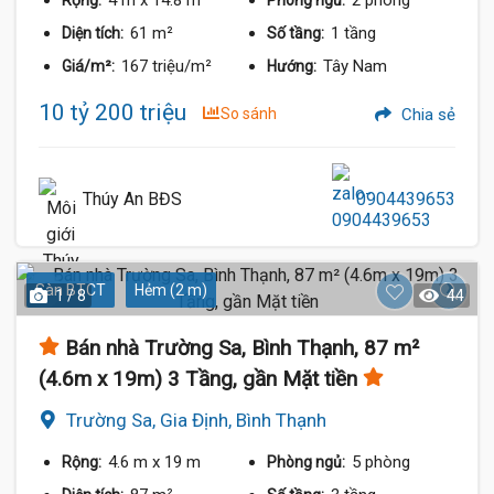
4 m
x 14.8 m
2 phòng
Rộng:
Phòng ngủ:
61 m²
1 tầng
Diện tích:
Số tầng:
167 triệu/m²
Tây Nam
Giá/m²:
Hướng:
10 tỷ 200 triệu
So sánh
Chia sẻ
Thúy An BĐS
0904439653
Sàn BTCT
Hẻm (2 m)
1 / 8
44
Bán nhà Trường Sa, Bình Thạnh, 87 m²
(4.6m x 19m) 3 Tầng, gần Mặt tiền
Trường Sa, Gia Định, Bình Thạnh
4.6 m
x 19 m
5 phòng
Rộng:
Phòng ngủ: