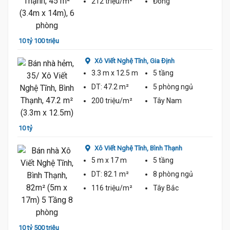
212 triệu/m²
Đông
9 tỷ 7
10 tỷ 100 triệu
Xô Viết Nghệ Tĩnh,
Gia Định
3.3 m
x 12.5 m
5 tầng
DT:
47.2 m²
5 phòng
ngủ
200 triệu/m²
Tây Nam
9 tỷ 5
10 tỷ
Xô Viết Nghệ Tĩnh,
Bình Thạnh
5 m
x 17 m
5 tầng
DT:
82.1 m²
8 phòng
ngủ
116 triệu/m²
Tây Bắc
10 tỷ 
10 tỷ 500 triệu