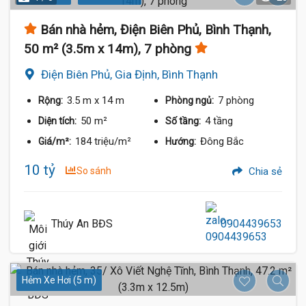
Bán nhà hẻm, Điện Biên Phủ, Bình Thạnh,
50 m² (3.5m x 14m), 7 phòng
Điện Biên Phủ, Gia Định, Bình Thạnh
3.5 m
x 14 m
7 phòng
Rộng:
Phòng ngủ:
50 m²
4 tầng
Diện tích:
Số tầng:
184 triệu/m²
Đông Bắc
Giá/m²:
Hướng:
10 tỷ
So sánh
Chia sẻ
Thúy An BĐS
0904439653
Hẻm Xe Hơi (5 m)