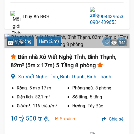
Thúy An BĐS
0904439653
Hẻm Thông
Hẻm (2 m)
1 / 5
341
Bán nhà Xô Viết Nghệ Tĩnh, Bình Thạnh,
82m² (5m x 17m) 5 Tầng 8 phòng
Xô Viết Nghệ Tĩnh, Bình Thạnh, Bình Thạnh
5 m
x 17 m
8 phòng
Rộng:
Phòng ngủ:
82.1 m²
5 tầng
Diện tích:
Số tầng:
116 triệu/m²
Tây Bắc
Giá/m²:
Hướng:
10 tỷ 500 triệu
So sánh
Chia sẻ