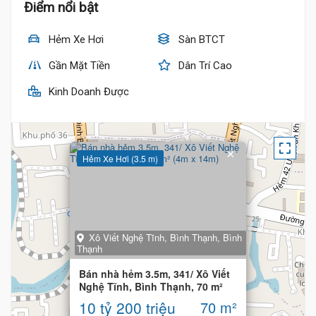
Điểm nổi bật
Hẻm Xe Hơi
Sàn BTCT
10.5 Tỷ
Gần Mặt Tiền
Dân Trí Cao
Kinh Doanh Được
×
Hẻm Xe Hơi (3.5 m)
Xô Viết Nghệ Tĩnh, Bình Thạnh, Bình
Thạnh
Bán nhà hẻm 3.5m, 341/ Xô Viết
Nghệ Tĩnh, Bình Thạnh, 70 m²
(4m x 14m)
10 tỷ 200 triệu
70 m²