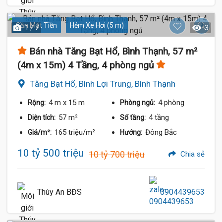
Gần Mặt Tiền
Hẻm Xe Hơi (5 m)
1 / 7
3
Bán nhà Tăng Bạt Hổ, Bình Thạnh, 57 m²
(4m x 15m) 4 Tầng, 4 phòng ngủ
Tăng Bạt Hổ, Bình Lợi Trung, Bình Thạnh
4 m
x 15 m
4 phòng
Rộng:
Phòng ngủ:
57 m²
4 tầng
Diện tích:
Số tầng:
165 triệu/m²
Đông Bắc
Giá/m²:
Hướng:
10 tỷ 500 triệu
10 tỷ 700 triệu
Chia sẻ
Thúy An BĐS
0904439653