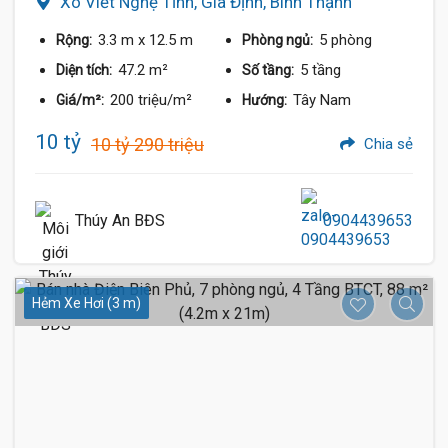
Xô Viết Nghệ Tĩnh, Gia Định, Bình Thạnh
3.3 m
x 12.5 m
5 phòng
Rộng:
Phòng ngủ:
47.2 m²
5 tầng
Diện tích:
Số tầng:
200 triệu/m²
Tây Nam
Giá/m²:
Hướng:
10 tỷ
10 tỷ 290 triệu
Chia sẻ
Thúy An BĐS
0904439653
Hẻm Xe Hơi (3 m)