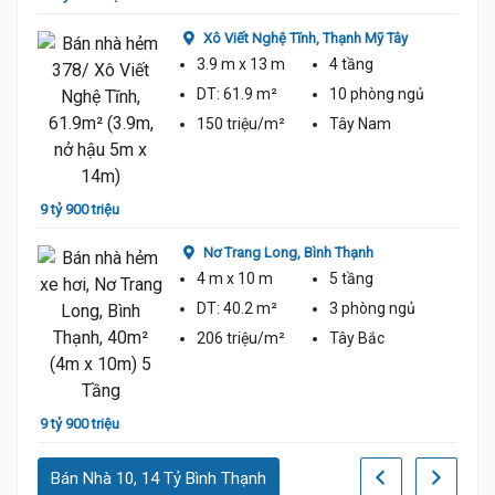
Xô Viết Nghệ Tĩnh,
Thạnh Mỹ Tây
3.9 m
x 13 m
4 tầng
DT:
61.9 m²
10 phòng
ngủ
150 triệu/m²
Tây Nam
9 tỷ 5
9 tỷ 900 triệu
Nơ Trang Long,
Bình Thạnh
4 m
x 10 m
5 tầng
ủ
DT:
40.2 m²
3 phòng
ngủ
206 triệu/m²
Tây Bắc
10 tỷ 
9 tỷ 900 triệu
Bán Nhà 10, 14 Tỷ Bình Thạnh