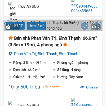
Thúy An BĐS
0904439653
Sàn BTCT
Hẻm (3 m)
1 / 9
2
Bán nhà Phan Văn Trị, Bình Thạnh, 66.9m²
(3.5m x 19m), 4 phòng ngủ
Phan Văn Trị, Bình Thạnh, Bình Thạnh
3.5 m
x 19.1 m
4 phòng
Rộng:
Phòng ngủ:
66.9 m²
4 tầng
Diện tích:
Số tầng:
141 triệu/m²
Tây Nam
Giá/m²:
Hướng:
10 tỷ 500 triệu
So sánh
Chia sẻ
Thúy An BĐS
0904439653