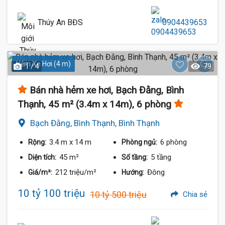
Thúy An BĐS
0904439653
Hẻm Xe Hơi (4 m)
1 / 4
79
Bán nhà hẻm xe hơi, Bạch Đằng, Bình
Thạnh, 45 m² (3.4m x 14m), 6 phòng
Bạch Đằng, Bình Thạnh, Bình Thạnh
3.4 m
x 14 m
6 phòng
Rộng:
Phòng ngủ:
45 m²
5 tầng
Diện tích:
Số tầng:
212 triệu/m²
Đông
Giá/m²:
Hướng:
10 tỷ 100 triệu
10 tỷ 500 triệu
Chia sẻ