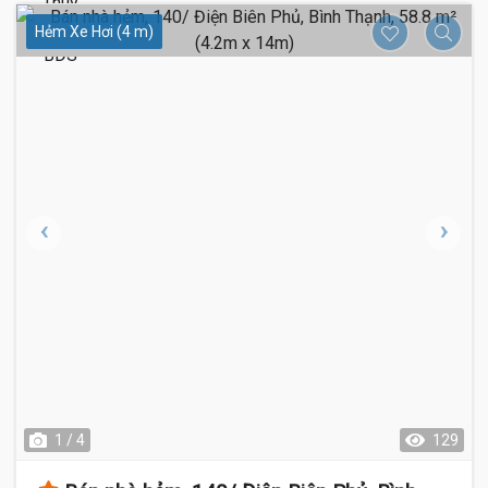
Hẻm Xe Hơi (4 m)
1 / 4
129