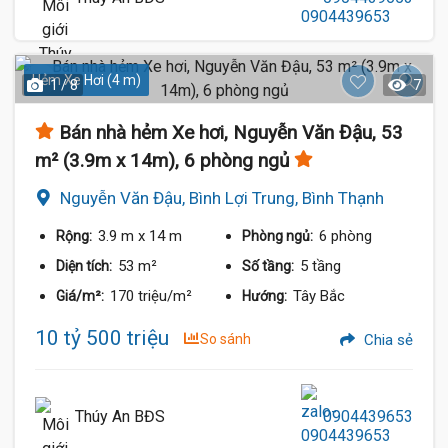
Hẻm Xe Hơi (4 m)
1 / 8
7
Bán nhà hẻm Xe hơi, Nguyễn Văn Đậu, 53
m² (3.9m x 14m), 6 phòng ngủ
Nguyễn Văn Đậu, Bình Lợi Trung, Bình Thạnh
3.9 m
x 14 m
6 phòng
Rộng:
Phòng ngủ:
53 m²
5 tầng
Diện tích:
Số tầng:
170 triệu/m²
Tây Bắc
Giá/m²:
Hướng:
10 tỷ 500 triệu
So sánh
Chia sẻ
Thúy An BĐS
0904439653