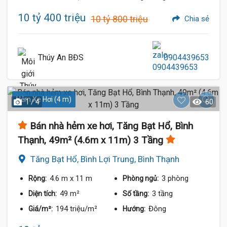
10 tỷ 400 triệu
10 tỷ 800 triệu
Chia sẻ
Thúy An BĐS
0904439653
Hẻm Xe Hơi (4 m)
1 / 4
60
Bán nhà hẻm xe hơi, Tăng Bạt Hổ, Bình
Thạnh, 49m² (4.6m x 11m) 3 Tầng
Tăng Bạt Hổ, Bình Lợi Trung, Bình Thạnh
4.6 m
x 11 m
3 phòng
Rộng:
Phòng ngủ:
49 m²
3 tầng
Diện tích:
Số tầng:
194 triệu/m²
Đông
Giá/m²:
Hướng: