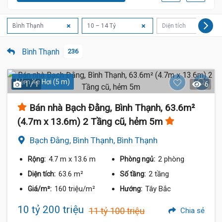
Bình Thạnh
10 – 14 Tỷ
Diện tích
Bình Thạnh
236
Hẻm Xe Hơi (5 m)
1 / 1
6
Bán nhà Bạch Đằng, Bình Thạnh, 63.6m²
(4.7m x 13.6m) 2 Tầng cũ, hẻm 5m
Bạch Đằng, Bình Thạnh, Bình Thạnh
4.7 m
x 13.6 m
2 phòng
Rộng:
Phòng ngủ:
63.6 m²
2 tầng
Diện tích:
Số tầng:
160 triệu/m²
Tây Bắc
Giá/m²:
Hướng:
10 tỷ 200 triệu
11 tỷ 100 triệu
Chia sẻ