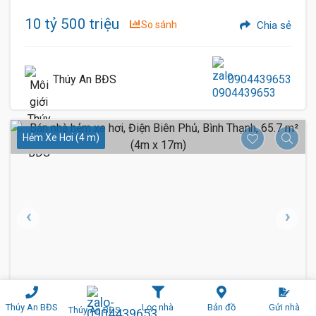
10 tỷ 500 triệu
So sánh
Chia sẻ
Thúy An BĐS
0904439653
Hẻm Xe Hơi (4 m)
1 / 6
65
Thúy An BĐS
Lọc nhà
Bản đồ
Gửi nhà
Thúy An BĐS