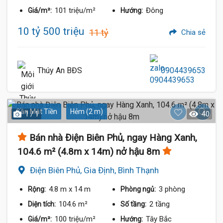
101 triệu/m²
Đông
Giá/m²:
Hướng:
10 tỷ 500 triệu
11 tỷ
Chia sẻ
Thúy An BĐS
0904439653
Gần Mặt Tiền
Hẻm (2 m)
1 / 1
40
Bán nhà Điện Biên Phủ, ngay Hàng Xanh,
104.6 m² (4.8m x 14m) nở hậu 8m
Điện Biên Phủ, Gia Định, Bình Thạnh
4.8 m
x 14 m
3 phòng
Rộng:
Phòng ngủ:
104.6 m²
2 tầng
Diện tích:
Số tầng:
100 triệu/m²
Tây Bắc
Giá/m²:
Hướng: