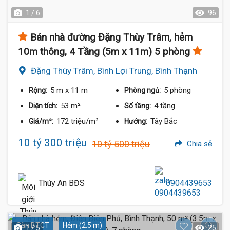
1 / 6
96
Bán nhà đường Đặng Thùy Trâm, hẻm
10m thông, 4 Tầng (5m x 11m) 5 phòng
Đặng Thùy Trâm, Bình Lợi Trung, Bình Thạnh
5 m
x 11 m
5 phòng
Rộng:
Phòng ngủ:
53 m²
4 tầng
Diện tích:
Số tầng:
172 triệu/m²
Tây Bắc
Giá/m²:
Hướng:
10 tỷ 300 triệu
10 tỷ 500 triệu
Chia sẻ
Thúy An BĐS
0904439653
Sàn BTCT
Hẻm (2.5 m)
1 / 5
25