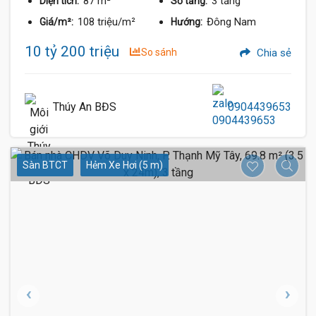
87 m²
3 tầng
Diện tích:
Số tầng:
108 triệu/m²
Đông Nam
Giá/m²:
Hướng:
10 tỷ 200 triệu
So sánh
Chia sẻ
Thúy An BĐS
0904439653
Sàn BTCT
Hẻm Xe Hơi (5 m)