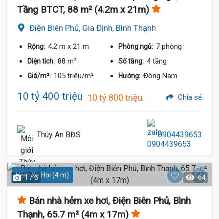
Tầng BTCT, 88 m² (4.2m x 21m)
Điện Biên Phủ, Gia Định, Bình Thạnh
4.2 m
x 21 m
7 phòng
Rộng:
Phòng ngủ:
88 m²
4 tầng
Diện tích:
Số tầng:
105 triệu/m²
Đông Nam
Giá/m²:
Hướng:
10 tỷ 400 triệu
10 tỷ 800 triệu
Chia sẻ
Thúy An BĐS
0904439653
Hẻm Xe Hơi (4 m)
1 / 6
64
Bán nhà hẻm xe hơi, Điện Biên Phủ, Bình
Thạnh, 65.7 m² (4m x 17m)