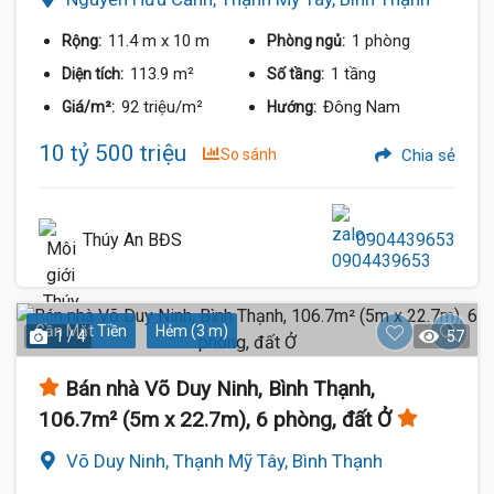
11.4 m
x 10 m
1 phòng
Rộng:
Phòng ngủ:
113.9 m²
1 tầng
Diện tích:
Số tầng:
92 triệu/m²
Đông Nam
Giá/m²:
Hướng:
10 tỷ 500 triệu
So sánh
Chia sẻ
Thúy An BĐS
0904439653
Gần Mặt Tiền
Hẻm (3 m)
1 / 4
57
Bán nhà Võ Duy Ninh, Bình Thạnh,
106.7m² (5m x 22.7m), 6 phòng, đất Ở
Võ Duy Ninh, Thạnh Mỹ Tây, Bình Thạnh