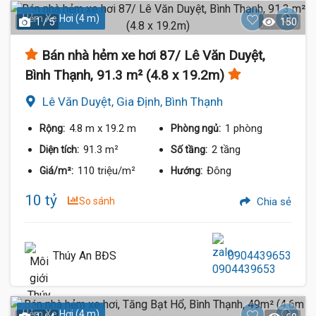
Hẻm Xe Hơi (4 m)
1 / 5
150
Bán nhà hẻm xe hơi 87/ Lê Văn Duyệt,
Bình Thạnh, 91.3 m² (4.8 x 19.2m)
Lê Văn Duyệt, Gia Định, Bình Thạnh
4.8 m
x 19.2 m
1 phòng
Rộng:
Phòng ngủ:
91.3 m²
2 tầng
Diện tích:
Số tầng:
110 triệu/m²
Đông
Giá/m²:
Hướng:
10 tỷ
So sánh
Chia sẻ
Thúy An BĐS
0904439653
Hẻm Xe Hơi (4 m)