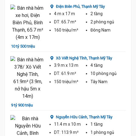
9 tỷ 6
Điện Biên Phủ,
Thạnh Mỹ Tây
4 m
x 17 m
2 tầng
DT:
65.7 m²
2 phòng
ngủ
160 triệu/m²
Đông Nam
10 tỷ 500 triệu
Xô Viết Nghệ Tĩnh,
Thạnh Mỹ Tây
9 tỷ 5
3.9 m
x 13 m
4 tầng
DT:
61.9 m²
10 phòng
ngủ
150 triệu/m²
Tây Nam
9 tỷ 900 triệu
Nguyễn Hữu Cảnh,
Thạnh Mỹ Tây
10 tỷ 
11.4 m
x 10 m
1 tầng
DT:
113.9 m²
1 phòng
ngủ