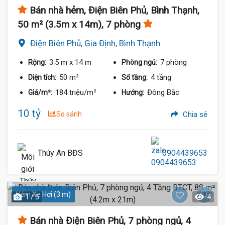
Bán nhà hẻm, Điện Biên Phủ, Bình Thạnh,
50 m² (3.5m x 14m), 7 phòng
Điện Biên Phủ, Gia Định, Bình Thạnh
3.5 m
x 14 m
7 phòng
Rộng:
Phòng ngủ:
50 m²
4 tầng
Diện tích:
Số tầng:
184 triệu/m²
Đông Bắc
Giá/m²:
Hướng:
10 tỷ
So sánh
Chia sẻ
Thúy An BĐS
0904439653
Hẻm Xe Hơi (3 m)
1 / 5
4
Bán nhà Điện Biên Phủ, 7 phòng ngủ, 4