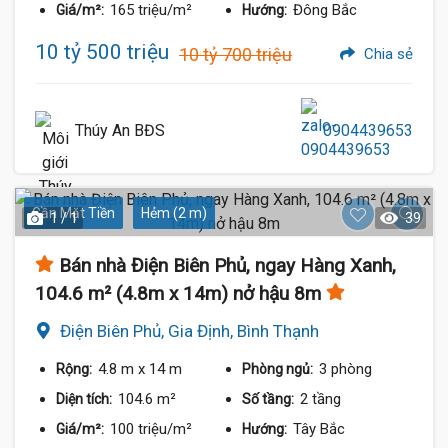
165 triệu/m²
Đông Bắc
Giá/m²:
Hướng:
10 tỷ 500 triệu
10 tỷ 700 triệu
Chia sẻ
Thúy An BĐS
0904439653
Gần Mặt Tiền
Hẻm (2 m)
1 / 1
39
Bán nhà Điện Biên Phủ, ngay Hàng Xanh,
104.6 m² (4.8m x 14m) nở hậu 8m
Điện Biên Phủ, Gia Định, Bình Thạnh
4.8 m
x 14 m
3 phòng
Rộng:
Phòng ngủ:
104.6 m²
2 tầng
Diện tích:
Số tầng:
100 triệu/m²
Tây Bắc
Giá/m²:
Hướng: