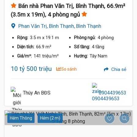
Bán nhà Phan Văn Trị, Bình Thạnh, 66.9m²
(3.5m x 19m), 4 phòng ngủ
Phan Văn Trị, Bình Thạnh, Bình Thạnh
3.5 m
x 19.1 m
4 phòng
Rộng:
Phòng ngủ:
66.9 m²
4 tầng
Diện tích:
Số tầng:
141 triệu/m²
Tây Nam
Giá/m²:
Hướng:
10 tỷ 500 triệu
So sánh
Chia sẻ
Thúy An BĐS
0904439653
Hẻm Thông
Hẻm (2 m)