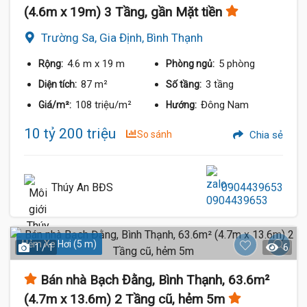
(4.6m x 19m) 3 Tầng, gần Mặt tiền
Trường Sa, Gia Định, Bình Thạnh
4.6 m
x 19 m
5 phòng
Rộng:
Phòng ngủ:
87 m²
3 tầng
Diện tích:
Số tầng:
108 triệu/m²
Đông Nam
Giá/m²:
Hướng:
10 tỷ 200 triệu
So sánh
Chia sẻ
Thúy An BĐS
0904439653
Hẻm Xe Hơi (5 m)
1 / 1
6
Bán nhà Bạch Đằng, Bình Thạnh, 63.6m²
(4.7m x 13.6m) 2 Tầng cũ, hẻm 5m