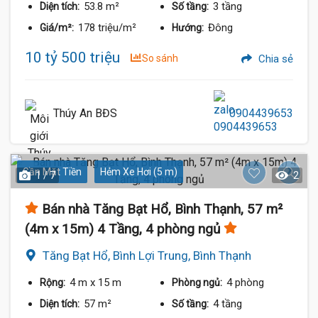
53.8 m²
3 tầng
Diện tích:
Số tầng:
178 triệu/m²
Đông
Giá/m²:
Hướng:
10 tỷ 500 triệu
So sánh
Chia sẻ
Thúy An BĐS
0904439653
Gần Mặt Tiền
Hẻm Xe Hơi (5 m)
1 / 7
2
Bán nhà Tăng Bạt Hổ, Bình Thạnh, 57 m²
(4m x 15m) 4 Tầng, 4 phòng ngủ
Tăng Bạt Hổ, Bình Lợi Trung, Bình Thạnh
4 m
x 15 m
4 phòng
Rộng:
Phòng ngủ:
57 m²
4 tầng
Diện tích:
Số tầng: