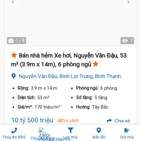
1 / 8
7
Bán nhà hẻm Xe hơi, Nguyễn Văn Đậu, 53
m² (3.9m x 14m), 6 phòng ngủ
Nguyễn Văn Đậu, Bình Lợi Trung, Bình Thạnh
3.9 m
x 14 m
6 phòng
Rộng:
Phòng ngủ:
53 m²
5 tầng
Diện tích:
Số tầng:
170 triệu/m²
Tây Bắc
Giá/m²:
Hướng:
10 tỷ 500 triệu
So sánh
Chia sẻ
Thúy An BĐS
Lọc nhà
Bản đồ
Gửi nhà
Thúy An BĐS