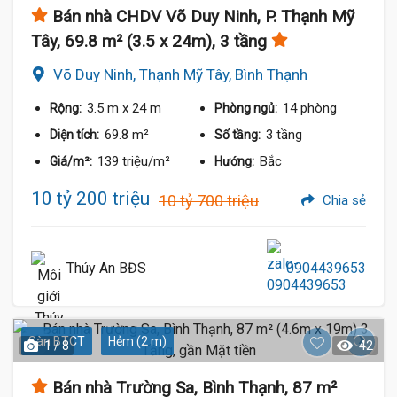
Bán nhà CHDV Võ Duy Ninh, P. Thạnh Mỹ
Tây, 69.8 m² (3.5 x 24m), 3 tầng
Võ Duy Ninh, Thạnh Mỹ Tây, Bình Thạnh
3.5 m
x 24 m
14 phòng
Rộng:
Phòng ngủ:
69.8 m²
3 tầng
Diện tích:
Số tầng:
139 triệu/m²
Bắc
Giá/m²:
Hướng:
10 tỷ 200 triệu
10 tỷ 700 triệu
Chia sẻ
Thúy An BĐS
0904439653
Sàn BTCT
Hẻm (2 m)
1 / 8
42
Bán nhà Trường Sa, Bình Thạnh, 87 m²