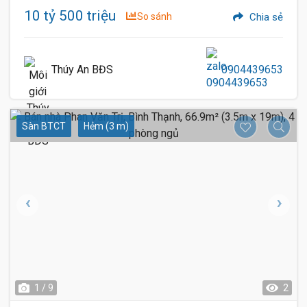
10 tỷ 500 triệu
So sánh
Chia sẻ
Thúy An BĐS
0904439653
Sàn BTCT
Hẻm (3 m)
1 / 9
2