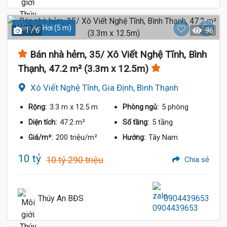
Hẻm Xe Hơi (5 m)
1 / 6
96
Bán nhà hẻm, 35/ Xô Viết Nghệ Tĩnh, Bình
Thạnh, 47.2 m² (3.3m x 12.5m)
Xô Viết Nghệ Tĩnh, Gia Định, Bình Thạnh
3.3 m
x 12.5 m
5 phòng
Rộng:
Phòng ngủ:
47.2 m²
5 tầng
Diện tích:
Số tầng:
200 triệu/m²
Tây Nam
Giá/m²:
Hướng:
10 tỷ
10 tỷ 290 triệu
Chia sẻ
Thúy An BĐS
0904439653