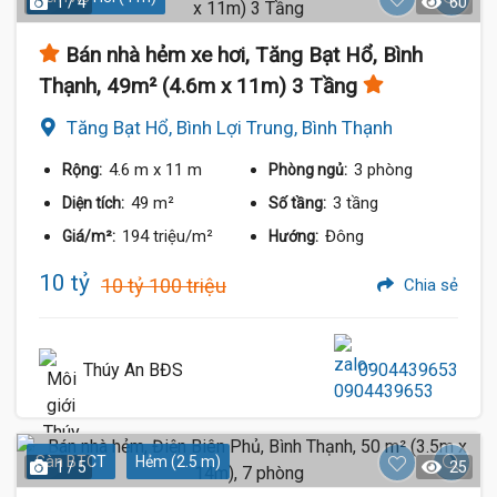
1 / 4
60
Bán nhà hẻm xe hơi, Tăng Bạt Hổ, Bình
Thạnh, 49m² (4.6m x 11m) 3 Tầng
Tăng Bạt Hổ, Bình Lợi Trung, Bình Thạnh
4.6 m
x 11 m
3 phòng
Rộng:
Phòng ngủ:
49 m²
3 tầng
Diện tích:
Số tầng:
194 triệu/m²
Đông
Giá/m²:
Hướng:
10 tỷ
10 tỷ 100 triệu
Chia sẻ
Thúy An BĐS
0904439653
Sàn BTCT
Hẻm (2.5 m)
1 / 5
25