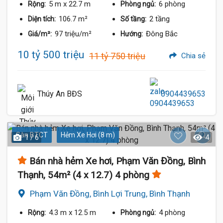
5 m
x 22.7 m
6 phòng
Rộng:
Phòng ngủ:
106.7 m²
2 tầng
Diện tích:
Số tầng:
97 triệu/m²
Đông Bắc
Giá/m²:
Hướng:
10 tỷ 500 triệu
11 tỷ 750 triệu
Chia sẻ
Thúy An BĐS
0904439653
Sàn BTCT
Hẻm Xe Hơi (8 m)
1 / 6
4
Bán nhà hẻm Xe hơi, Phạm Văn Đồng, Bình
Thạnh, 54m² (4 x 12.7) 4 phòng
Phạm Văn Đồng, Bình Lợi Trung, Bình Thạnh
4.3 m
x 12.5 m
4 phòng
Rộng:
Phòng ngủ: