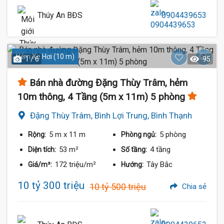
Thúy An BĐS
0904439653
Hẻm Xe Hơi (10 m)
1 / 6
95
Bán nhà đường Đặng Thùy Trâm, hẻm
10m thông, 4 Tầng (5m x 11m) 5 phòng
Đặng Thùy Trâm, Bình Lợi Trung, Bình Thạnh
5 m
x 11 m
5 phòng
Rộng:
Phòng ngủ:
53 m²
4 tầng
Diện tích:
Số tầng:
172 triệu/m²
Tây Bắc
Giá/m²:
Hướng:
10 tỷ 300 triệu
10 tỷ 500 triệu
Chia sẻ