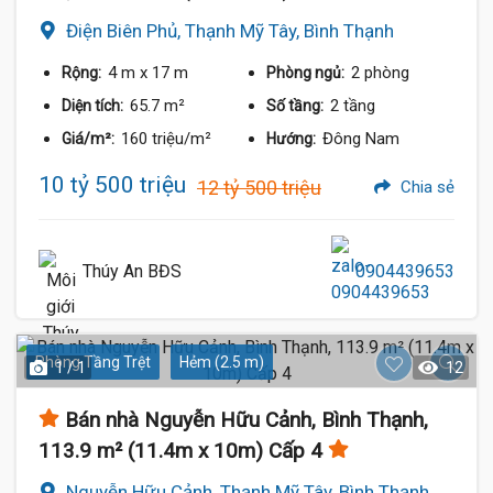
Điện Biên Phủ, Thạnh Mỹ Tây, Bình Thạnh
4 m
x 17 m
2 phòng
Rộng:
Phòng ngủ:
65.7 m²
2 tầng
Diện tích:
Số tầng:
160 triệu/m²
Đông Nam
Giá/m²:
Hướng:
10 tỷ 500 triệu
12 tỷ 500 triệu
Chia sẻ
Thúy An BĐS
0904439653
Phòng Tầng Trệt
Hẻm (2.5 m)
1 / 1
12
Bán nhà Nguyễn Hữu Cảnh, Bình Thạnh,
113.9 m² (11.4m x 10m) Cấp 4
Nguyễn Hữu Cảnh, Thạnh Mỹ Tây, Bình Thạnh