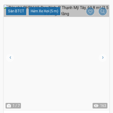
Sàn BTCT
Hẻm Xe Hơi (5 m)
1 / 7
163