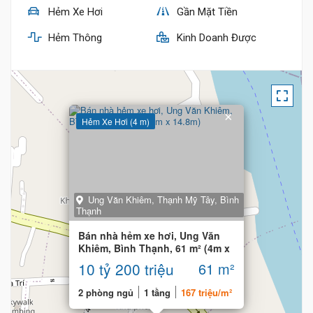
Hẻm Xe Hơi
Gần Mặt Tiền
Hẻm Thông
Kinh Doanh Được
×
Hẻm Xe Hơi (4 m)
Ung Văn Khiêm, Thạnh Mỹ Tây, Bình
Thạnh
Bán nhà hẻm xe hơi, Ung Văn
Khiêm, Bình Thạnh, 61 m² (4m x
14.8m)
10 tỷ 200 triệu
61 m²
2 phòng ngủ
1 tầng
167 triệu/m²