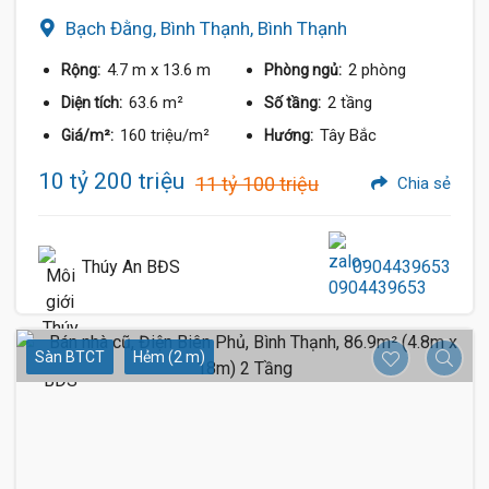
Bạch Đằng, Bình Thạnh, Bình Thạnh
4.7 m
x 13.6 m
2 phòng
Rộng:
Phòng ngủ:
63.6 m²
2 tầng
Diện tích:
Số tầng:
160 triệu/m²
Tây Bắc
Giá/m²:
Hướng:
10 tỷ 200 triệu
11 tỷ 100 triệu
Chia sẻ
Thúy An BĐS
0904439653
Sàn BTCT
Hẻm (2 m)