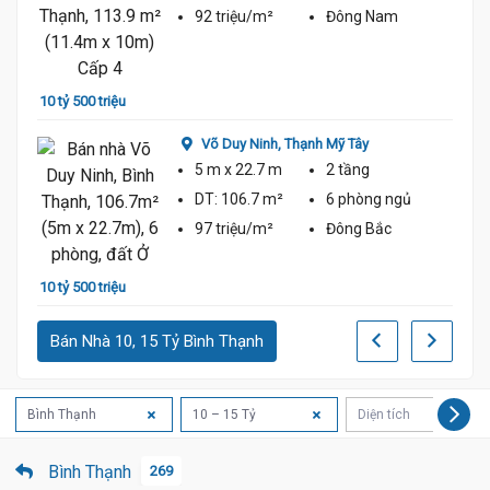
92 triệu/m²
Đông Nam
10 tỷ 500 triệu
9 tỷ 5
Võ Duy Ninh,
Thạnh Mỹ Tây
5 m
x 22.7 m
2 tầng
DT:
106.7 m²
6 phòng
ngủ
97 triệu/m²
Đông Bắc
10 tỷ 500 triệu
10.5 Tỷ
9 tỷ 5
Bán Nhà 10, 15 Tỷ Bình Thạnh
Bình Thạnh
10 – 15 Tỷ
Diện tích
Bình Thạnh
269