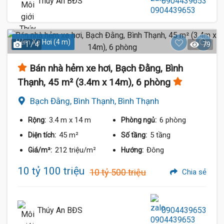
Thúy An BĐS
0904439653
Hẻm Xe Hơi (4 m)
1 / 4
79
Bán nhà hẻm xe hơi, Bạch Đằng, Bình
Thạnh, 45 m² (3.4m x 14m), 6 phòng
Bạch Đằng, Bình Thạnh, Bình Thạnh
3.4 m
x 14 m
6 phòng
Rộng:
Phòng ngủ:
45 m²
5 tầng
Diện tích:
Số tầng:
212 triệu/m²
Đông
Giá/m²:
Hướng:
10 tỷ 100 triệu
10 tỷ 500 triệu
Chia sẻ
Thúy An BĐS
0904439653