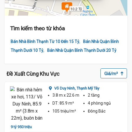
10.2 Tỷ
Tìm kiếm theo từ khóa
,
Bán Nhà Bình Thạnh Từ 10 Đến 15 Tỷ
Bán Nhà Quận Bình
,
Thạnh Dưới 10 Tỷ
Bán Nhà Quận Bình Thạnh Dưới 20 Tỷ
Đề Xuất Cùng Khu Vực
Giá/m²
Võ Duy Ninh,
Thạnh Mỹ Tây
3.8 m
x 22.6 m
2 tầng
DT:
85.9 m²
4 phòng
ngủ
105 triệu/m²
Đông Bắc
9 tỷ 950 triệu