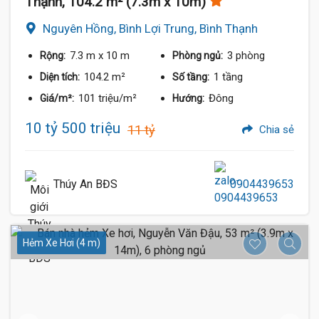
Thạnh, 104.2 m² (7.3m x 10m)
Nguyên Hồng, Bình Lợi Trung, Bình Thạnh
7.3 m
x 10 m
3 phòng
Rộng:
Phòng ngủ:
104.2 m²
1 tầng
Diện tích:
Số tầng:
101 triệu/m²
Đông
Giá/m²:
Hướng:
10 tỷ 500 triệu
11 tỷ
Chia sẻ
Thúy An BĐS
0904439653
Hẻm Xe Hơi (4 m)