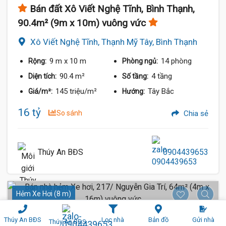
Bán đất Xô Viết Nghệ Tĩnh, Bình Thạnh,
90.4m² (9m x 10m) vuông vức
Xô Viết Nghệ Tĩnh, Thạnh Mỹ Tây, Bình Thạnh
9 m
x 10 m
14 phòng
Rộng:
Phòng ngủ:
90.4 m²
4 tầng
Diện tích:
Số tầng:
145 triệu/m²
Tây Bắc
Giá/m²:
Hướng:
16 tỷ
So sánh
Chia sẻ
Thúy An BĐS
0904439653
Hẻm Xe Hơi (8 m)
Thúy An BĐS
Lọc nhà
Bản đồ
Gửi nhà
Thúy An BĐS