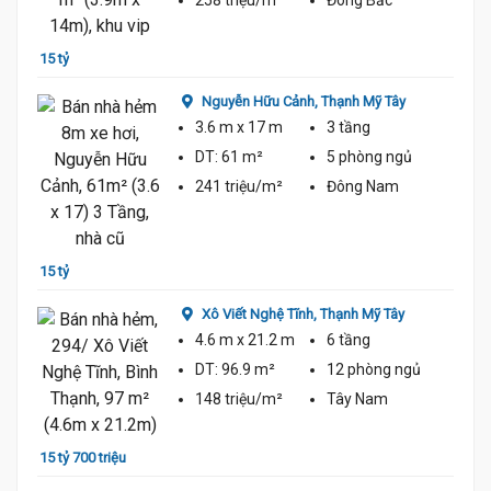
258 triệu/m²
Đông Bắc
15 Tỷ
15 tỷ
16 tỷ
Nguyễn Hữu Cảnh,
Thạnh Mỹ Tây
3.6 m
x 17 m
3 tầng
DT:
61 m²
5 phòng
ngủ
241 triệu/m²
Đông Nam
15 tỷ
14 tỷ
Xô Viết Nghệ Tĩnh,
Thạnh Mỹ Tây
4.6 m
x 21.2 m
6 tầng
DT:
96.9 m²
12 phòng
ngủ
148 triệu/m²
Tây Nam
15 tỷ 700 triệu
14 tỷ