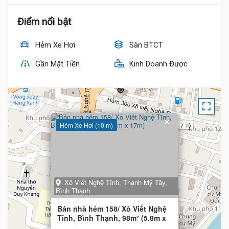
Điểm nổi bật
Hẻm Xe Hơi
Sàn BTCT
Gần Mặt Tiền
Kinh Doanh Được
×
Hẻm Xe Hơi (10 m)
15.7 Tỷ
Xô Viết Nghệ Tĩnh, Thạnh Mỹ Tây,
Bình Thạnh
Bán nhà hẻm 158/ Xô Viết Nghệ
Tĩnh, Bình Thạnh, 98m² (5.8m x
17m)