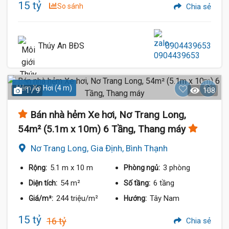
15 tỷ
So sánh
Chia sẻ
Thúy An BĐS
0904439653
Hẻm Xe Hơi (4 m)
1 / 9
108
Bán nhà hẻm Xe hơi, Nơ Trang Long,
54m² (5.1m x 10m) 6 Tầng, Thang máy
Nơ Trang Long, Gia Định, Bình Thạnh
5.1 m
x 10 m
3 phòng
Rộng:
Phòng ngủ:
54 m²
6 tầng
Diện tích:
Số tầng:
244 triệu/m²
Tây Nam
Giá/m²:
Hướng:
15 tỷ
16 tỷ
Chia sẻ