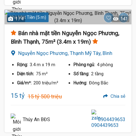
Nhà Mặt Tiền (5 m)
1 / 4
141
Bán nhà mặt tiền Nguyễn Ngọc Phương,
Bình Thạnh, 75m² (3.4m x 19m)
Nguyễn Ngọc Phương, Thạnh Mỹ Tây, Bình
Thạnh
3.4 m
x 19 m
4 phòng
Rộng:
Phòng ngủ:
75 m²
2 tầng
Diện tích:
Số tầng:
200 triệu/m²
Đông Bắc
Giá/m²:
Hướng:
15 tỷ
15 tỷ 500 triệu
Chia sẻ
Thúy An BĐS
0904439653