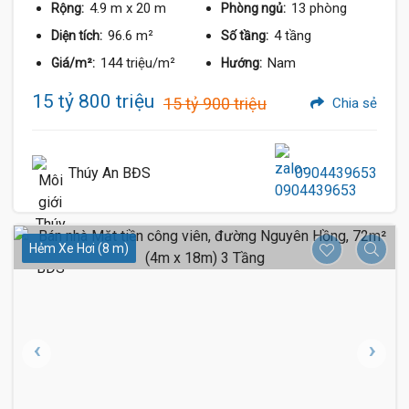
4.9 m
x 20 m
13 phòng
Rộng:
Phòng ngủ:
96.6 m²
4 tầng
Diện tích:
Số tầng:
144 triệu/m²
Nam
Giá/m²:
Hướng:
15 tỷ 800 triệu
15 tỷ 900 triệu
Chia sẻ
Thúy An BĐS
0904439653
Hẻm Xe Hơi (8 m)