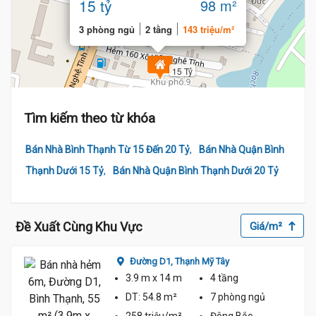
15 tỷ
98 m²
3 phòng ngủ
2 tầng
143 triệu/m²
15 Tỷ
Tìm kiếm theo từ khóa
,
Bán Nhà Bình Thạnh Từ 15 Đến 20 Tỷ
Bán Nhà Quận Bình
,
Thạnh Dưới 15 Tỷ
Bán Nhà Quận Bình Thạnh Dưới 20 Tỷ
Đề Xuất Cùng Khu Vực
Giá/m²
Đường D1,
Thạnh Mỹ Tây
3.9 m
x 14 m
4 tầng
DT:
54.8 m²
7 phòng
ngủ