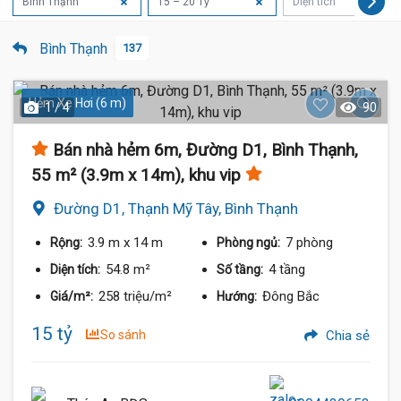
Bình Thạnh
15 – 20 Tỷ
Diện tích
Bình Thạnh
137
Hẻm Xe Hơi (6 m)
1 / 4
90
Bán nhà hẻm 6m, Đường D1, Bình Thạnh,
55 m² (3.9m x 14m), khu vip
Đường D1, Thạnh Mỹ Tây, Bình Thạnh
3.9 m
x 14 m
7 phòng
Rộng:
Phòng ngủ:
54.8 m²
4 tầng
Diện tích:
Số tầng:
258 triệu/m²
Đông Bắc
Giá/m²:
Hướng:
15 tỷ
So sánh
Chia sẻ