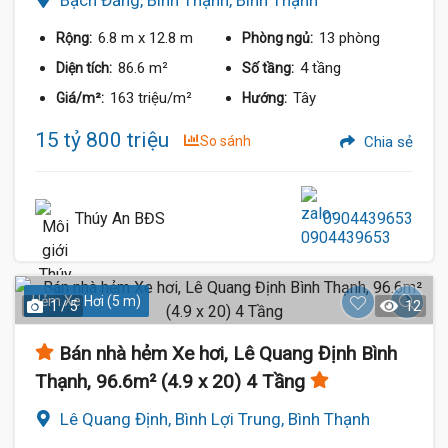
6.8 m
x 12.8 m
13 phòng
Rộng:
Phòng ngủ:
86.6 m²
4 tầng
Diện tích:
Số tầng:
163 triệu/m²
Tây
Giá/m²:
Hướng:
15 tỷ 800 triệu
So sánh
Chia sẻ
Thúy An BĐS
0904439653
Hẻm Xe Hơi (5 m)
1 / 5
12
Bán nhà hẻm Xe hơi, Lê Quang Định Bình
Thạnh, 96.6m² (4.9 x 20) 4 Tầng
Lê Quang Định, Bình Lợi Trung, Bình Thạnh