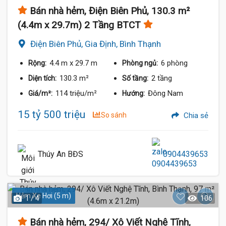
Bán nhà hẻm, Điện Biên Phủ, 130.3 m²
(4.4m x 29.7m) 2 Tầng BTCT
Điện Biên Phủ, Gia Định, Bình Thạnh
4.4 m
x 29.7 m
6 phòng
Rộng:
Phòng ngủ:
130.3 m²
2 tầng
Diện tích:
Số tầng:
114 triệu/m²
Đông Nam
Giá/m²:
Hướng:
15 tỷ 500 triệu
So sánh
Chia sẻ
Thúy An BĐS
0904439653
Hẻm Xe Hơi (5 m)
1 / 4
106
Bán nhà hẻm, 294/ Xô Viết Nghệ Tĩnh,