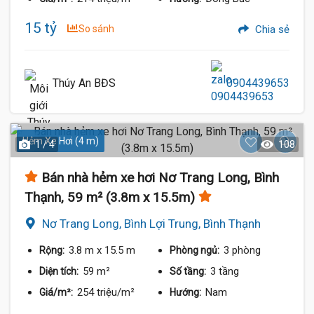
15 tỷ
So sánh
Chia sẻ
Thúy An BĐS
0904439653
Hẻm Xe Hơi (4 m)
1 / 4
108
Bán nhà hẻm xe hơi Nơ Trang Long, Bình
Thạnh, 59 m² (3.8m x 15.5m)
Nơ Trang Long, Bình Lợi Trung, Bình Thạnh
3.8 m
x 15.5 m
3 phòng
Rộng:
Phòng ngủ:
59 m²
3 tầng
Diện tích:
Số tầng:
254 triệu/m²
Nam
Giá/m²:
Hướng: