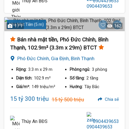
Thúy An BĐS
0904439653
Nhà Mặt Tiền (5 m)
1 / 1
162
Bán nhà mặt tiền, Phó Đức Chính, Bình
Thạnh, 102.9m² (3.3m x 29m) BTCT
Phó Đức Chính, Gia Định, Bình Thạnh
3.3 m
x 29 m
3 phòng
Rộng:
Phòng ngủ:
102.9 m²
2 tầng
Diện tích:
Số tầng:
149 triệu/m²
Tây Bắc
Giá/m²:
Hướng:
15 tỷ 300 triệu
15 tỷ 500 triệu
Chia sẻ
Thúy An BĐS
0904439653