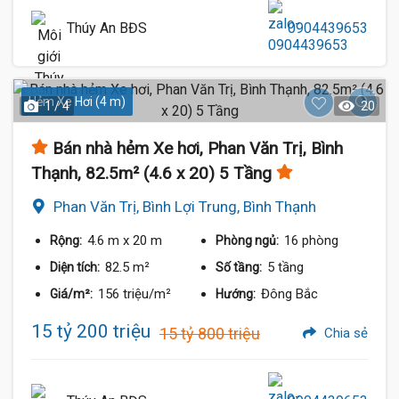
Thúy An BĐS
0904439653
Hẻm Xe Hơi (4 m)
1 / 4
20
Bán nhà hẻm Xe hơi, Phan Văn Trị, Bình
Thạnh, 82.5m² (4.6 x 20) 5 Tầng
Phan Văn Trị, Bình Lợi Trung, Bình Thạnh
4.6 m
x 20 m
16 phòng
Rộng:
Phòng ngủ:
82.5 m²
5 tầng
Diện tích:
Số tầng:
156 triệu/m²
Đông Bắc
Giá/m²:
Hướng:
15 tỷ 200 triệu
15 tỷ 800 triệu
Chia sẻ