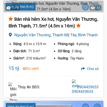
Hẻm Xe Hơi (6 m)
1 / 5
11
Bán nhà hẻm Xe hơi, Nguyễn Văn Thương,
Bình Thạnh, 71.5m² (4.5m x 16m)
Nguyễn Văn Thương, Thạnh Mỹ Tây, Bình Thạnh
4.5 m
x 15.9 m
4 phòng
Rộng:
Phòng ngủ:
71.5 m²
2 tầng
Diện tích:
Số tầng:
210 triệu/m²
Tây Nam
Giá/m²:
Hướng:
15 tỷ
So sánh
Chia sẻ
Thúy An BĐS
0904439653
Hẻm Xe Hơi (4 m)