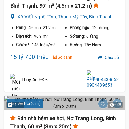
Bình Thạnh, 97 m² (4.6m x 21.2m)
Xô Viết Nghệ Tĩnh, Thạnh Mỹ Tây, Bình Thạnh
4.6 m
x 21.2 m
12 phòng
Rộng:
Phòng ngủ:
96.9 m²
6 tầng
Diện tích:
Số tầng:
148 triệu/m²
Tây Nam
Giá/m²:
Hướng:
15 tỷ 700 triệu
So sánh
Chia sẻ
Thúy An BĐS
0904439653
Hẻm Xe Hơi (6 m)
1 / 2
48
Bán nhà hẻm xe hơi, Nơ Trang Long, Bình
Thạnh, 60 m² (3m x 20m)