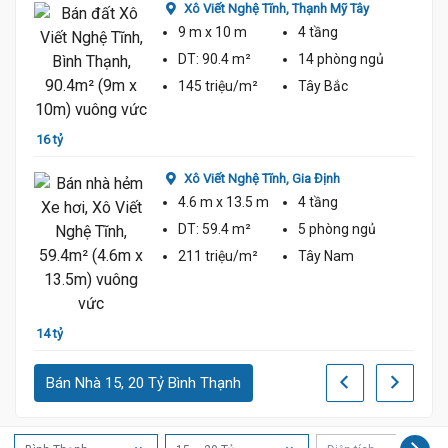
Xô Viết Nghệ Tĩnh,
Thạnh Mỹ Tây
9 m
x 10 m
4 tầng
DT:
90.4 m²
14 phòng
ngủ
145 triệu/m²
Tây Bắc
16 tỷ
14 tỷ
Xô Viết Nghệ Tĩnh,
Gia Định
4.6 m
x 13.5 m
4 tầng
DT:
59.4 m²
5 phòng
ngủ
ủ
211 triệu/m²
Tây Nam
14 tỷ
16 tỷ
Bán Nhà 15, 20 Tỷ Bình Thạnh