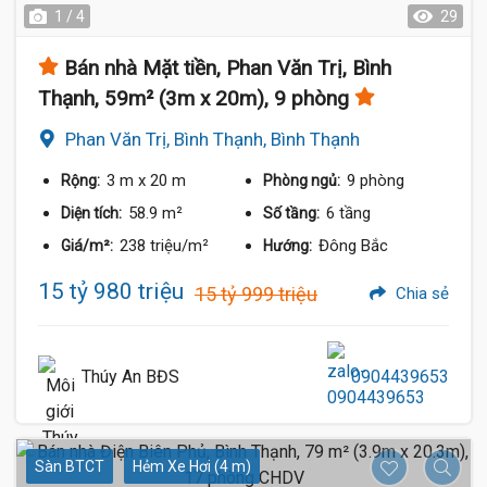
1 / 4
29
Bán nhà Mặt tiền, Phan Văn Trị, Bình
Thạnh, 59m² (3m x 20m), 9 phòng
Phan Văn Trị, Bình Thạnh, Bình Thạnh
3 m
x 20 m
9 phòng
Rộng:
Phòng ngủ:
58.9 m²
6 tầng
Diện tích:
Số tầng:
238 triệu/m²
Đông Bắc
Giá/m²:
Hướng:
15 tỷ 980 triệu
15 tỷ 999 triệu
Chia sẻ
Thúy An BĐS
0904439653
Sàn BTCT
Hẻm Xe Hơi (4 m)