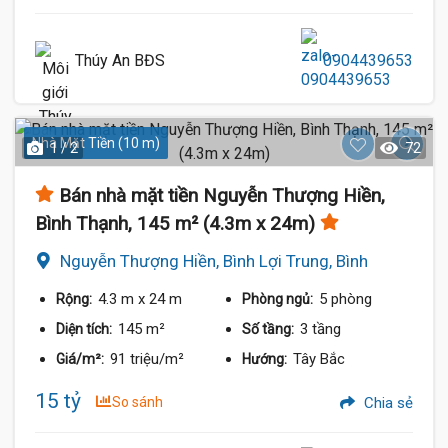
Thúy An BĐS
0904439653
Nhà Mặt Tiền (10 m)
1 / 2
72
Bán nhà mặt tiền Nguyễn Thượng Hiền,
Bình Thạnh, 145 m² (4.3m x 24m)
Nguyễn Thượng Hiền, Bình Lợi Trung, Bình
Thạnh
4.3 m
x 24 m
5 phòng
Rộng:
Phòng ngủ:
145 m²
3 tầng
Diện tích:
Số tầng:
91 triệu/m²
Tây Bắc
Giá/m²:
Hướng:
15 tỷ
So sánh
Chia sẻ