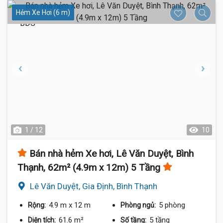
Hẻm Xe Hơi (6 m)
1 / 12
10
Bán nhà hẻm Xe hơi, Lê Văn Duyệt, Bình
Thạnh, 62m² (4.9m x 12m) 5 Tầng
Lê Văn Duyệt, Gia Định, Bình Thạnh
4.9 m
x 12 m
5 phòng
Rộng:
Phòng ngủ:
61.6 m²
5 tầng
Diện tích:
Số tầng: