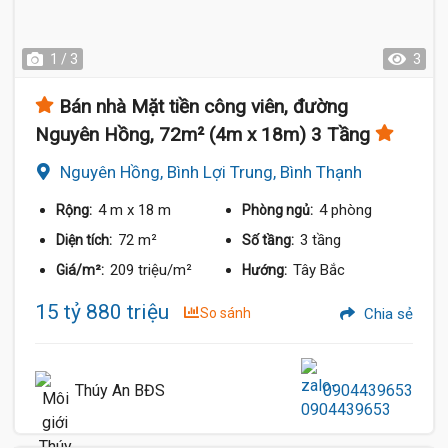
1 / 3
3
Bán nhà Mặt tiền công viên, đường
Nguyên Hồng, 72m² (4m x 18m) 3 Tầng
Nguyên Hồng, Bình Lợi Trung, Bình Thạnh
4 m
x 18 m
4 phòng
Rộng:
Phòng ngủ:
72 m²
3 tầng
Diện tích:
Số tầng:
209 triệu/m²
Tây Bắc
Giá/m²:
Hướng:
15 tỷ 880 triệu
So sánh
Chia sẻ
Thúy An BĐS
0904439653