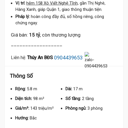
Vị trí:
hẻm 158 Xô Viết Nghệ Tĩnh,
gần Thị Nghè,
Hàng Xanh, giáp Quận 1, giao thông thuận tiện.
Pháp lý:
hoàn công đầy đủ, sổ hồng riêng, công
chứng ngay.
Giá bán:
15 tỷ
, còn thương lượng
__________________
0904439653
Liên hệ:
Thúy An BĐS
Thông Số
Rộng:
5.8 m
Dài:
17 m
Diện tích:
98 m²
Số tầng:
2 tầng
Giá/m²:
143 triệu/m²
Phòng ngủ:
3 phòng
Hướng:
Bắc