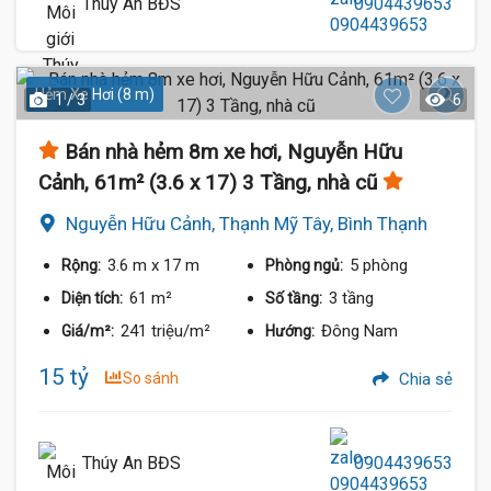
Thúy An BĐS
0904439653
Hẻm Xe Hơi (8 m)
1 / 3
6
Bán nhà hẻm 8m xe hơi, Nguyễn Hữu
Cảnh, 61m² (3.6 x 17) 3 Tầng, nhà cũ
Nguyễn Hữu Cảnh, Thạnh Mỹ Tây, Bình Thạnh
3.6 m
x 17 m
5 phòng
Rộng:
Phòng ngủ:
61 m²
3 tầng
Diện tích:
Số tầng:
241 triệu/m²
Đông Nam
Giá/m²:
Hướng:
15 tỷ
So sánh
Chia sẻ
Thúy An BĐS
0904439653