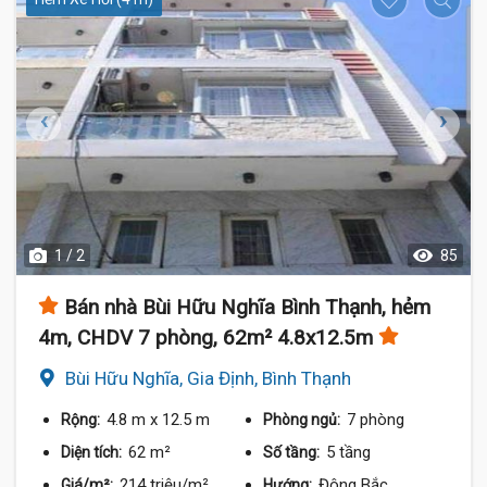
1 / 2
85
Bán nhà Bùi Hữu Nghĩa Bình Thạnh, hẻm
4m, CHDV 7 phòng, 62m² 4.8x12.5m
Bùi Hữu Nghĩa, Gia Định, Bình Thạnh
4.8 m
x 12.5 m
7 phòng
Rộng:
Phòng ngủ:
62 m²
5 tầng
Diện tích:
Số tầng:
214 triệu/m²
Đông Bắc
Giá/m²:
Hướng: