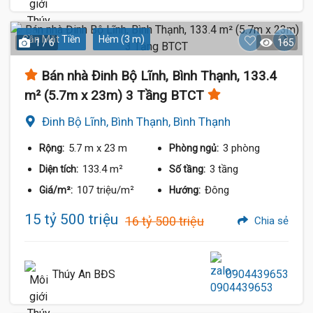
Gần Mặt Tiền
Hẻm (3 m)
1 / 6
165
Bán nhà Đinh Bộ Lĩnh, Bình Thạnh, 133.4
m² (5.7m x 23m) 3 Tầng BTCT
Đinh Bộ Lĩnh, Bình Thạnh, Bình Thạnh
5.7 m
x 23 m
3 phòng
Rộng:
Phòng ngủ:
133.4 m²
3 tầng
Diện tích:
Số tầng:
107 triệu/m²
Đông
Giá/m²:
Hướng:
15 tỷ 500 triệu
16 tỷ 500 triệu
Chia sẻ
Thúy An BĐS
0904439653