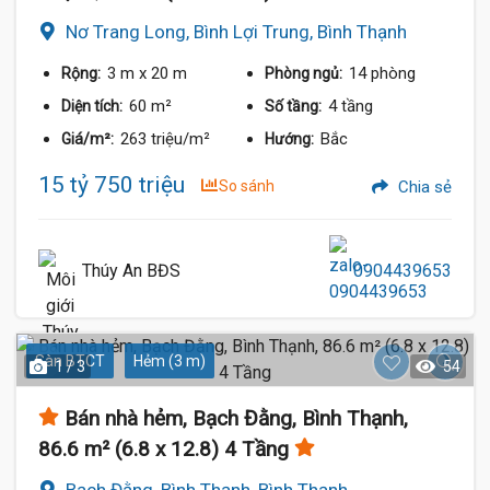
Nơ Trang Long, Bình Lợi Trung, Bình Thạnh
3 m
x 20 m
14 phòng
Rộng:
Phòng ngủ:
60 m²
4 tầng
Diện tích:
Số tầng:
263 triệu/m²
Bắc
Giá/m²:
Hướng:
15 tỷ 750 triệu
So sánh
Chia sẻ
Thúy An BĐS
0904439653
Sàn BTCT
Hẻm (3 m)
1 / 3
54
Bán nhà hẻm, Bạch Đằng, Bình Thạnh,
86.6 m² (6.8 x 12.8) 4 Tầng
Bạch Đằng, Bình Thạnh, Bình Thạnh