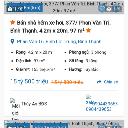
Hẻm Xe Hơi (5 m)
1 / 8
119
Bán nhà hẻm xe hơi, 377/ Phan Văn Trị,
Bình Thạnh, 4.2m x 20m, 97 m²
Phan Văn Trị, Bình Lợi Trung, Bình Thạnh
4.2 m
x 20 m
3 phòng
Rộng:
Phòng ngủ:
97 m²
3 tầng
Diện tích:
Số tầng:
155 triệu/m²
Tây Bắc
Giá/m²:
Hướng:
15 tỷ 500 triệu
15 tỷ 800 triệu
Chia sẻ
Thúy An BĐS
0904439653
Sàn BTCT
Hẻm Xe Hơi (6 m)