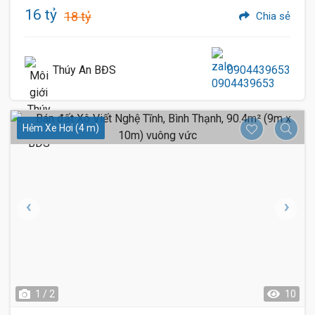
16 tỷ
18 tỷ
Chia sẻ
Thúy An BĐS
0904439653
Hẻm Xe Hơi (4 m)
1 / 2
10