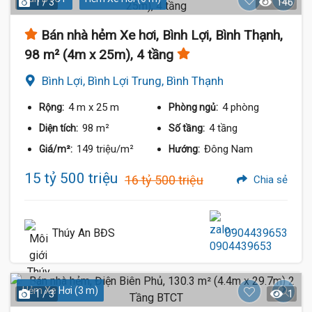
1 / 3
146
Bán nhà hẻm Xe hơi, Bình Lợi, Bình Thạnh,
98 m² (4m x 25m), 4 tầng
Bình Lợi, Bình Lợi Trung, Bình Thạnh
4 m
x 25 m
4 phòng
Rộng:
Phòng ngủ:
98 m²
4 tầng
Diện tích:
Số tầng:
149 triệu/m²
Đông Nam
Giá/m²:
Hướng:
15 tỷ 500 triệu
16 tỷ 500 triệu
Chia sẻ
Thúy An BĐS
0904439653
Hẻm Xe Hơi (3 m)
1 / 3
1