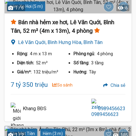
Hẻm Xe Hơi (5 m)
1 / 6
6
Bán nhà hẻm xe hơi, Lê Văn Quới, Bình
Tân, 52 m² (4m x 13m), 4 phòng
Lê Văn Quới, Bình Hưng Hòa, Bình Tân
4 m
x 13 m
4 phòng
Rộng:
Phòng ngủ:
52 m²
3 tầng
Diện tích:
Số tầng:
132 triệu/m²
Tây
Giá/m²:
Hướng:
7 tỷ 350 triệu
So sánh
Chia sẻ
Khang BĐS
0989456623
Gần Mặt Tiền
Hẻm (3 m)
1 / 2
105