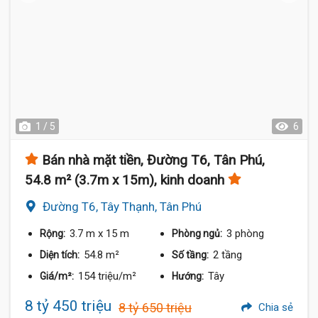
1 / 5
6
Bán nhà mặt tiền, Đường T6, Tân Phú,
54.8 m² (3.7m x 15m), kinh doanh
Đường T6, Tây Thạnh, Tân Phú
3.7 m
x 15 m
3 phòng
Rộng:
Phòng ngủ:
54.8 m²
2 tầng
Diện tích:
Số tầng:
154 triệu/m²
Tây
Giá/m²:
Hướng:
8 tỷ 450 triệu
8 tỷ 650 triệu
Chia sẻ