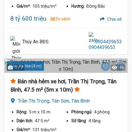
105 triệu/m²
Đông Bắc
Giá/m²:
Hướng:
8 tỷ 600 triệu
So sánh
Chia sẻ
Thúy An BĐS
0904439653
Hẻm Xe Hơi (4 m)
1 / 7
16
Bán nhà hẻm xe hơi, Trần Thị Trọng, Tân
Bình, 47.5 m² (5m x 10m)
Trần Thị Trọng, Tân Sơn, Tân Bình
5 m
x 10 m
4 phòng
Rộng:
Phòng ngủ:
47.5 m²
4 tầng
Diện tích:
Số tầng:
131 triệu/m²
Giá/m²: