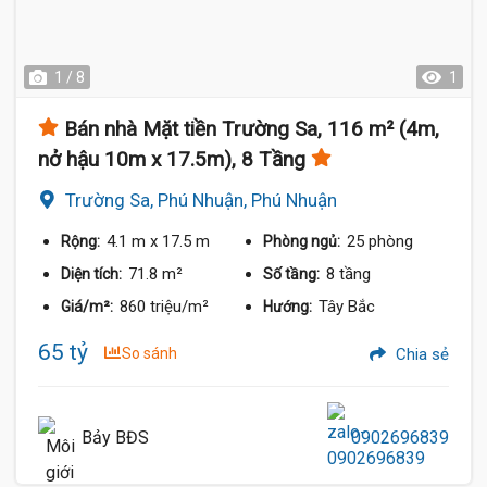
1 / 8
1
Bán nhà Mặt tiền Trường Sa, 116 m² (4m,
nở hậu 10m x 17.5m), 8 Tầng
Trường Sa, Phú Nhuận, Phú Nhuận
4.1 m
x 17.5 m
25 phòng
Rộng:
Phòng ngủ:
71.8 m²
8 tầng
Diện tích:
Số tầng:
860 triệu/m²
Tây Bắc
Giá/m²:
Hướng:
65 tỷ
So sánh
Chia sẻ
Bảy BĐS
0902696839