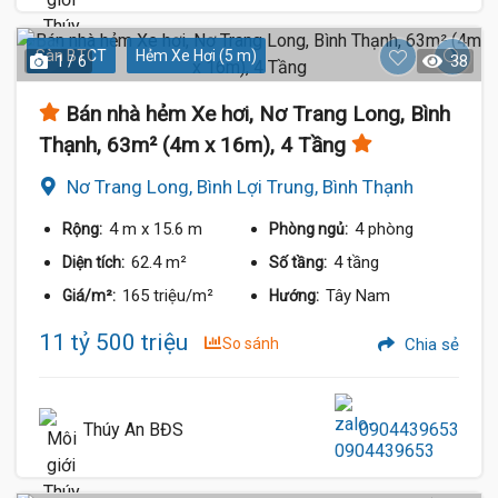
Sàn BTCT
Hẻm Xe Hơi (5 m)
1 / 6
38
Bán nhà hẻm Xe hơi, Nơ Trang Long, Bình
Thạnh, 63m² (4m x 16m), 4 Tầng
Nơ Trang Long, Bình Lợi Trung, Bình Thạnh
4 m
x 15.6 m
4 phòng
Rộng:
Phòng ngủ:
62.4 m²
4 tầng
Diện tích:
Số tầng:
165 triệu/m²
Tây Nam
Giá/m²:
Hướng:
11 tỷ 500 triệu
So sánh
Chia sẻ
Thúy An BĐS
0904439653