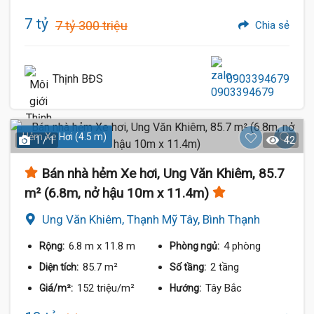
7 tỷ
7 tỷ 300 triệu
Chia sẻ
Thịnh BĐS
0903394679
Hẻm Xe Hơi (4.5 m)
1 / 1
42
Bán nhà hẻm Xe hơi, Ung Văn Khiêm, 85.7
m² (6.8m, nở hậu 10m x 11.4m)
Ung Văn Khiêm, Thạnh Mỹ Tây, Bình Thạnh
6.8 m
x 11.8 m
4 phòng
Rộng:
Phòng ngủ:
85.7 m²
2 tầng
Diện tích:
Số tầng:
152 triệu/m²
Tây Bắc
Giá/m²:
Hướng: