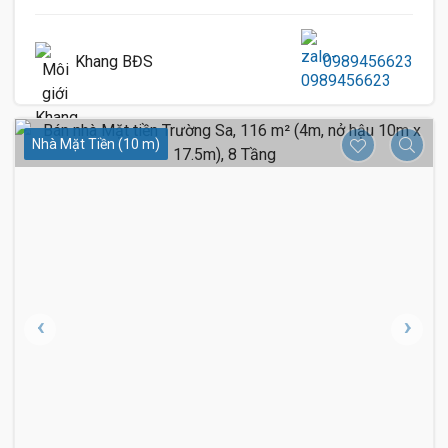
Khang BĐS
0989456623
Nhà Mặt Tiền (10 m)