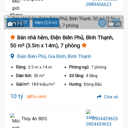
Sàn BTCT
Hẻm (2.5 m)
1 / 5
25
Bán nhà hẻm, Điện Biên Phủ, Bình Thạnh,
50 m² (3.5m x 14m), 7 phòng
Điện Biên Phủ, Gia Định, Bình Thạnh
3.5 m
x 14 m
7 phòng
Rộng:
Phòng ngủ:
50 m²
4 tầng
Diện tích:
Số tầng:
184 triệu/m²
Đông Bắc
Giá/m²:
Hướng:
10 tỷ
So sánh
Chia sẻ
Thúy An BĐS
0904439653