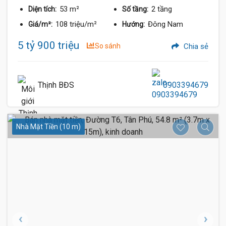
53 m²
2 tầng
Diện tích:
Số tầng:
108 triệu/m²
Đông Nam
Giá/m²:
Hướng:
5 tỷ 900 triệu
So sánh
Chia sẻ
Thịnh BĐS
0903394679
Nhà Mặt Tiền (10 m)