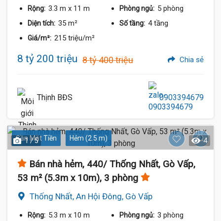
3.3 m
x 11 m
5 phòng
Rộng:
Phòng ngủ:
35 m²
4 tầng
Diện tích:
Số tầng:
215 triệu/m²
Giá/m²:
8 tỷ 200 triệu
8 tỷ 400 triệu
Chia sẻ
Thịnh BĐS
0903394679
Gần Mặt Tiền
Hẻm (2.5 m)
1 / 5
4
Bán nhà hẻm, 440/ Thống Nhất, Gò Vấp,
53 m² (5.3m x 10m), 3 phòng
Thống Nhất, An Hội Đông, Gò Vấp
5.3 m
x 10 m
3 phòng
Rộng:
Phòng ngủ: