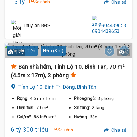
13 tỷ
So sánh
Chia sẻ
Thúy An BĐS
0904439653
Gần Mặt Tiền
Hẻm (3 m)
1 / 7
6
Bán nhà hẻm, Tỉnh Lộ 10, Bình Tân, 70 m²
(4.5m x 17m), 3 phòng
Tỉnh Lộ 10, Bình Trị Đông, Bình Tân
4.5 m
x 17 m
3 phòng
Rộng:
Phòng ngủ:
70 m²
2 tầng
Diện tích:
Số tầng:
85 triệu/m²
Bắc
Giá/m²:
Hướng:
6 tỷ 300 triệu
So sánh
Chia sẻ