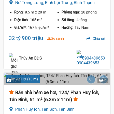
Nơ Trang Long, Bình Lợi Trung, Bình Thạnh
8.5 m
x 20 m
20 phòng
Rộng:
Phòng ngủ:
165 m²
4 tầng
Diện tích:
Số tầng:
167 triệu/m²
Tây Nam
Giá/m²:
Hướng:
32 tỷ 900 triệu
So sánh
Chia sẻ
Thúy An BĐS
0904439653
Hẻm Xe Hơi (10 m)
1 / 4
1
Bán nhà hẻm xe hơi, 124/ Phan Huy Ích,
Tân Bình, 61 m² (6.3m x 11m)
Phan Huy Ích, Tân Sơn, Tân Bình