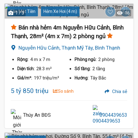
Gần Mặt Tiền
Hẻm Xe Hơi (4 m)
1 / 3
16
Bán nhà hẻm 4m Nguyễn Hữu Cảnh, Bình
Thạnh, 28m² (4m x 7m) 2 phòng ngủ
Nguyễn Hữu Cảnh, Thạnh Mỹ Tây, Bình Thạnh
4 m
x 7 m
2 phòng
Rộng:
Phòng ngủ:
28.3 m²
2 tầng
Diện tích:
Số tầng:
197 triệu/m²
Tây Bắc
Giá/m²:
Hướng:
5 tỷ 850 triệu
So sánh
Chia sẻ
Thúy An BĐS
0904439653