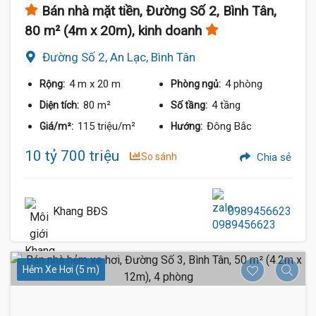
Bán nhà mặt tiền, Đường Số 2, Bình Tân,
80 m² (4m x 20m), kinh doanh
Đường Số 2, An Lạc, Bình Tân
4 m
x 20 m
4 phòng
Rộng:
Phòng ngủ:
80 m²
4 tầng
Diện tích:
Số tầng:
115 triệu/m²
Đông Bắc
Giá/m²:
Hướng:
10 tỷ 700 triệu
So sánh
Chia sẻ
Khang BĐS
0989456623
Hẻm Xe Hơi (5 m)