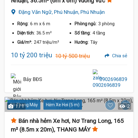
Nhuận, 36.5m² (6m x 6m) vuông vức
Đặng Văn Ngữ, Phú Nhuận, Phú Nhuận
6 m
x 6 m
3 phòng
Rộng:
Phòng ngủ:
36.5 m²
4 tầng
Diện tích:
Số tầng:
247 triệu/m²
Tây
Giá/m²:
Hướng:
10 tỷ 200 triệu
10 tỷ 500 triệu
Chia sẻ
Bảy BĐS
0902696839
Có Thang Máy
Hẻm Xe Hơi (5 m)
1 / 1
2
Bán nhà hẻm Xe hơi, Nơ Trang Long, 165
m² (8.5m x 20m), THANG MÁY