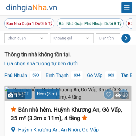
Bán Nhà Quận 1 Dưới 6 Tỷ
Bán Nhà Quận Phú Nhuận Dưới 8 Tỷ
Bán 
Chọn quận
Khoảng giá
Diện tích
Thông tin nhà không tồn tại.
Lựa chọn nhà tương tự bên dưới.
Phú Nhuận
Bình Thạnh
Gò Vấp
Tân Bì
590
934
963
Sàn BTCT
Hẻm (3 m)
1 / 3
30
Bán nhà hẻm, Huỳnh Khương An, Gò Vấp,
35 m² (3.3m x 11m), 4 tầng
Huỳnh Khương An, An Nhơn, Gò Vấp