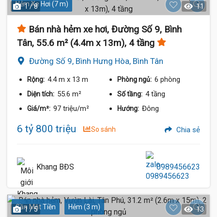
Hẻm Xe Hơi (7 m)
1 / 8
11
Bán nhà hẻm xe hơi, Đường Số 9, Bình
Tân, 55.6 m² (4.4m x 13m), 4 tầng
Đường Số 9, Bình Hưng Hòa, Bình Tân
4.4 m
x 13 m
6 phòng
Rộng:
Phòng ngủ:
55.6 m²
4 tầng
Diện tích:
Số tầng:
97 triệu/m²
Đông
Giá/m²:
Hướng:
6 tỷ 800 triệu
So sánh
Chia sẻ
Khang BĐS
0989456623
Gần Mặt Tiền
Hẻm (3 m)
1 / 5
13