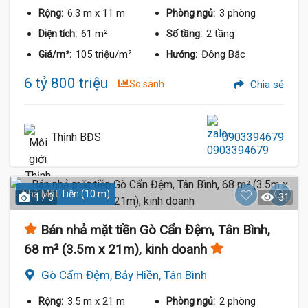
6.3 m
x 11 m
3 phòng
Rộng:
Phòng ngủ:
61 m²
2 tầng
Diện tích:
Số tầng:
105 triệu/m²
Đông Bắc
Giá/m²:
Hướng:
6 tỷ 800 triệu
So sánh
Chia sẻ
Thịnh BĐS
0903394679
Nhà Mặt Tiền (10 m)
1 / 3
31
Bán nhả mặt tiền Gò Cẩn Đệm, Tân Bình,
68 m² (3.5m x 21m), kinh doanh
Gò Cẩm Đệm, Bảy Hiền, Tân Bình
3.5 m
x 21 m
2 phòng
Rộng:
Phòng ngủ: