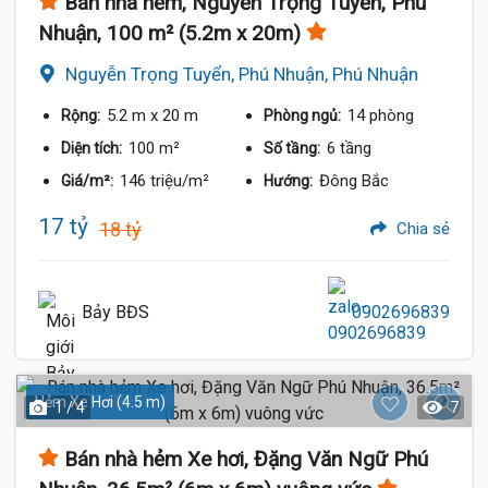
Bán nhà hẻm, Nguyễn Trọng Tuyển, Phú
Nhuận, 100 m² (5.2m x 20m)
Nguyễn Trọng Tuyển, Phú Nhuận, Phú Nhuận
5.2 m
x 20 m
14 phòng
Rộng:
Phòng ngủ:
100 m²
6 tầng
Diện tích:
Số tầng:
146 triệu/m²
Đông Bắc
Giá/m²:
Hướng:
17 tỷ
18 tỷ
Chia sẻ
Bảy BĐS
0902696839
Hẻm Xe Hơi (4.5 m)
1 / 4
7
Bán nhà hẻm Xe hơi, Đặng Văn Ngữ Phú