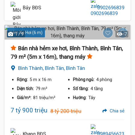
Bảy BĐS
0902696839
Hẻm Xe Hơi (6 m)
1 / 9
7
Bán nhà hẻm xe hơi, Bình Thành, Bình Tân,
79 m² (5m x 16m), thang máy
Bình Thành, Bình Tân, Bình Tân
5 m
x 16 m
4 phòng
Rộng:
Phòng ngủ:
79 m²
4 tầng
Diện tích:
Số tầng:
81 triệu/m²
Tây
Giá/m²:
Hướng:
7 tỷ 900 triệu
8 tỷ 200 triệu
Chia sẻ
Khang BĐS
0989456623