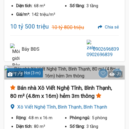
68 m²
3 tầng
Diện tích:
Số tầng:
142 triệu/m²
Giá/m²:
10 tỷ 500 triệu
10 tỷ 800 triệu
Chia sẻ
Bảy BĐS
0902696839
Hẻm Xe Hơi (3 m)
1 / 3
71
Bán nhà Xô Viết Nghệ Tĩnh, Bình Thạnh,
80 m² (4.8m x 16m) hẻm 3m thông
Xô Viết Nghệ Tĩnh, Bình Thạnh, Bình Thạnh
4.8 m
x 16 m
5 phòng
Rộng:
Phòng ngủ:
80 m²
3 tầng
Diện tích:
Số tầng: