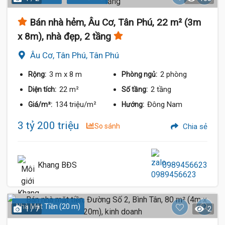
Bán nhà hẻm, Âu Cơ, Tân Phú, 22 m² (3m
x 8m), nhà đẹp, 2 tầng
Âu Cơ, Tân Phú, Tân Phú
3 m
x 8 m
2 phòng
Rộng:
Phòng ngủ:
22 m²
2 tầng
Diện tích:
Số tầng:
134 triệu/m²
Đông Nam
Giá/m²:
Hướng:
3 tỷ 200 triệu
So sánh
Chia sẻ
Khang BĐS
0989456623
Nhà Mặt Tiền (20 m)
1 / 7
2