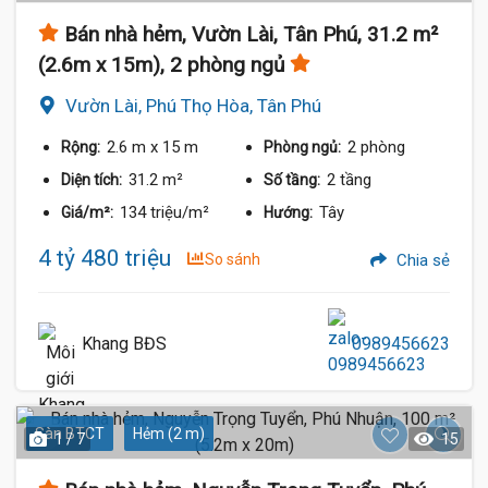
Bán nhà hẻm, Vườn Lài, Tân Phú, 31.2 m²
(2.6m x 15m), 2 phòng ngủ
Vườn Lài, Phú Thọ Hòa, Tân Phú
2.6 m
x 15 m
2 phòng
Rộng:
Phòng ngủ:
31.2 m²
2 tầng
Diện tích:
Số tầng:
134 triệu/m²
Tây
Giá/m²:
Hướng:
4 tỷ 480 triệu
So sánh
Chia sẻ
Khang BĐS
0989456623
Sàn BTCT
Hẻm (2 m)
1 / 7
15