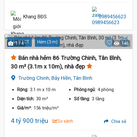
Khang BĐS
0989456623
Sàn BTCT
Hẻm (3 m)
1 / 4
146
Bán nhà hẻm 86 Trường Chinh, Tân Bình,
30 m² (3.1m x 10m), nhà đẹp
Trường Chinh, Bảy Hiền, Tân Bình
3.1 m
x 10 m
4 phòng
Rộng:
Phòng ngủ:
30 m²
3 tầng
Diện tích:
Số tầng:
156 triệu/m²
Giá/m²:
4 tỷ 900 triệu
So sánh
Chia sẻ