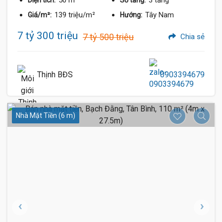
50 m²
3 tầng
Diện tích:
Số tầng:
139 triệu/m²
Tây Nam
Giá/m²:
Hướng:
7 tỷ 300 triệu
7 tỷ 500 triệu
Chia sẻ
Thịnh BĐS
0903394679
Nhà Mặt Tiền (6 m)