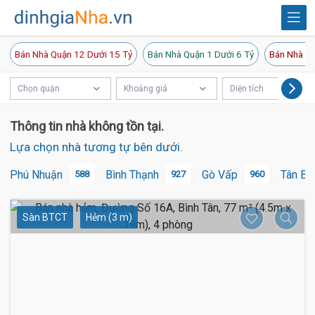
Bán Nhà Quận 12 Dưới 15 Tỷ
Bán Nhà Quận 1 Dưới 6 Tỷ
Bán Nhà Qu
Chọn quận
Khoảng giá
Diện tích
Thông tin nhà không tồn tại.
Lựa chọn nhà tương tự bên dưới.
Phú Nhuận
Bình Thạnh
Gò Vấp
Tân Bì
588
927
960
Sàn BTCT
Hẻm (3 m)