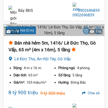
Bảy BĐS
0902696839
Hẻm Xe Hơi (5 m)
1 / 8
116
Bán nhà hẻm 5m, 1416/ Lê Đức Thọ, Gò
Vấp, 65 m² (4m x 16m), 5 tầng
Lê Đức Thọ, An Hội Tây, Gò Vấp
4 m
x 16 m
4 phòng
Rộng:
Phòng ngủ:
65 m²
5 tầng
Diện tích:
Số tầng:
105 triệu/m²
Đông Bắc
Giá/m²:
Hướng:
8 tỷ 900 triệu
9 tỷ 300 triệu
Chia sẻ