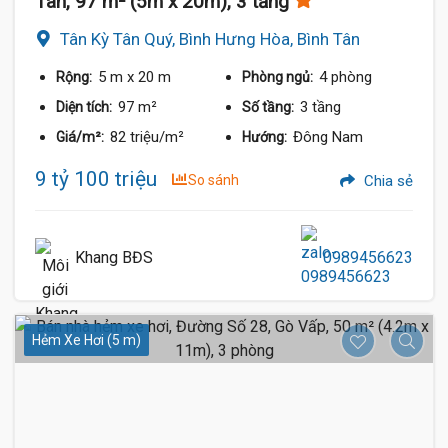
Tân, 97 m² (5m x 20m), 3 tầng
Tân Kỳ Tân Quý, Bình Hưng Hòa, Bình Tân
5 m
x 20 m
4 phòng
Rộng:
Phòng ngủ:
97 m²
3 tầng
Diện tích:
Số tầng:
82 triệu/m²
Đông Nam
Giá/m²:
Hướng:
9 tỷ 100 triệu
So sánh
Chia sẻ
Khang BĐS
0989456623
Hẻm Xe Hơi (5 m)