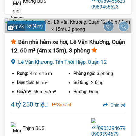
Khang BĐS
0989456623
Hẻm Xe Hơi (4 m)
1 / 4
Bán nhà hẻm xe hơi, Lê Văn Khương, Quận
12, 60 m² (4m x 15m), 3 phòng
Lê Văn Khương, Tân Thới Hiệp, Quận 12
4 m
x 15 m
3 phòng
Rộng:
Phòng ngủ:
60 m²
2 tầng
Diện tích:
Số tầng:
66 triệu/m²
Đông
Giá/m²:
Hướng:
4 tỷ 250 triệu
So sánh
Chia sẻ
Thịnh BĐS
0903394679