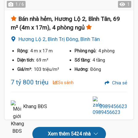
1 / 6
1
Bán nhà hẻm, Hương Lộ 2, Bình Tân, 69
m² (4m x 17m), 4 phòng ngủ
Hương Lộ 2, Bình Trị Đông, Bình Tân
4 m
x 17 m
4 phòng
Rộng:
Phòng ngủ:
69 m²
4 tầng
Diện tích:
Số tầng:
103 triệu/m²
Đông
Giá/m²:
Hướng:
7 tỷ 800 triệu
So sánh
Chia sẻ
Khang BĐS
0989456623
Xem thêm 5424 nhà