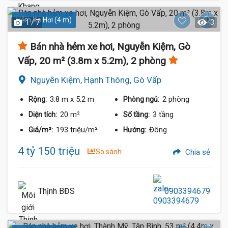
Hẻm Xe Hơi (4 m)
1 / 7
3
Bán nhà hẻm xe hơi, Nguyễn Kiệm, Gò
Vấp, 20 m² (3.8m x 5.2m), 2 phòng
Nguyễn Kiệm, Hạnh Thông, Gò Vấp
3.8 m
x 5.2 m
2 phòng
Rộng:
Phòng ngủ:
20 m²
3 tầng
Diện tích:
Số tầng:
193 triệu/m²
Đông
Giá/m²:
Hướng:
4 tỷ 150 triệu
So sánh
Chia sẻ
Thịnh BĐS
0903394679