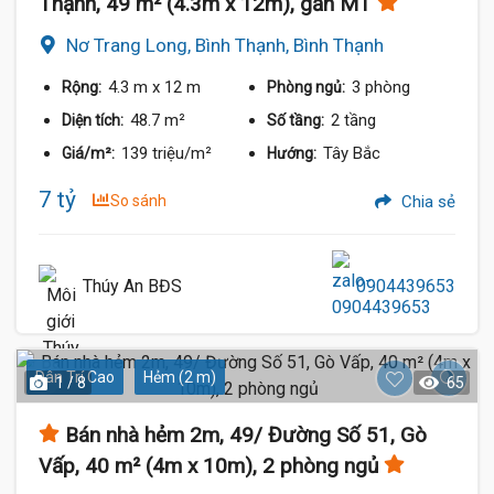
Thạnh, 49 m² (4.3m x 12m), gần MT
Nơ Trang Long, Bình Thạnh, Bình Thạnh
4.3 m
x 12 m
3 phòng
Rộng:
Phòng ngủ:
48.7 m²
2 tầng
Diện tích:
Số tầng:
139 triệu/m²
Tây Bắc
Giá/m²:
Hướng:
7 tỷ
So sánh
Chia sẻ
Thúy An BĐS
0904439653
Dân Trí Cao
Hẻm (2 m)
1 / 8
65
Bán nhà hẻm 2m, 49/ Đường Số 51, Gò
Vấp, 40 m² (4m x 10m), 2 phòng ngủ