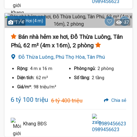
Hẻm Xe Hơi (4 m)
1 / 4
37
Bán nhà hẻm xe hơi, Đỗ Thừa Luông, Tân
Phú, 62 m² (4m x 16m), 2 phòng
Đỗ Thừa Luông, Phú Thọ Hòa, Tân Phú
4 m
x 16 m
2 phòng
Rộng:
Phòng ngủ:
62 m²
2 tầng
Diện tích:
Số tầng:
98 triệu/m²
Giá/m²:
6 tỷ 100 triệu
6 tỷ 400 triệu
Chia sẻ
Khang BĐS
0989456623