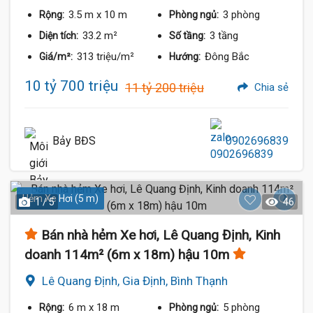
3.5 m
x 10 m
3 phòng
Rộng:
Phòng ngủ:
33.2 m²
3 tầng
Diện tích:
Số tầng:
313 triệu/m²
Đông Bắc
Giá/m²:
Hướng:
10 tỷ 700 triệu
11 tỷ 200 triệu
Chia sẻ
Bảy BĐS
0902696839
Hẻm Xe Hơi (5 m)
1 / 5
46
Bán nhà hẻm Xe hơi, Lê Quang Định, Kinh
doanh 114m² (6m x 18m) hậu 10m
Lê Quang Định, Gia Định, Bình Thạnh
6 m
x 18 m
5 phòng
Rộng:
Phòng ngủ: