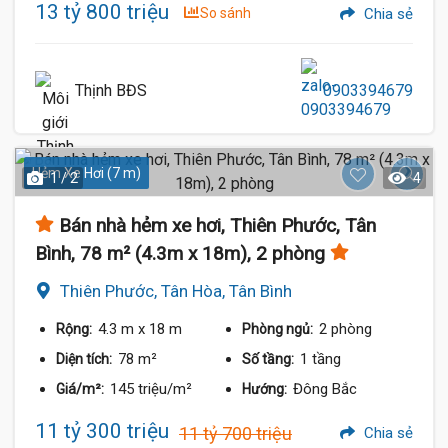
13 tỷ 800 triệu
So sánh
Chia sẻ
Thịnh BĐS
0903394679
Hẻm Xe Hơi (7 m)
1 / 2
4
Bán nhà hẻm xe hơi, Thiên Phước, Tân
Bình, 78 m² (4.3m x 18m), 2 phòng
Thiên Phước, Tân Hòa, Tân Bình
4.3 m
x 18 m
2 phòng
Rộng:
Phòng ngủ:
78 m²
1 tầng
Diện tích:
Số tầng:
145 triệu/m²
Đông Bắc
Giá/m²:
Hướng:
11 tỷ 300 triệu
11 tỷ 700 triệu
Chia sẻ