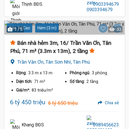
Thịnh BĐS
0903394679
Dân Trí Cao
Hẻm (3 m)
1 / 5
33
Bán nhà hẻm 3m, 16/ Trần Văn Ơn, Tân
Phú, 71 m² (3.3m x 13m), 2 tầng
Trần Văn Ơn, Tân Sơn Nhì, Tân Phú
3.3 m
x 13 m
3 phòng
Rộng:
Phòng ngủ:
71 m²
2 tầng
Diện tích:
Số tầng:
83 triệu/m²
Giá/m²:
6 tỷ 450 triệu
6 tỷ 650 triệu
Chia sẻ
Khang BĐS
0989456623