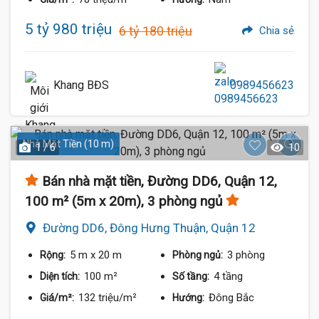
5 tỷ 980 triệu
6 tỷ 180 triệu
Chia sẻ
Khang BĐS
0989456623
Nhà Mặt Tiền (10 m)
1 / 6
10
Bán nhà mặt tiền, Đường DD6, Quận 12,
100 m² (5m x 20m), 3 phòng ngủ
Đường DD6, Đông Hưng Thuận, Quận 12
5 m
x 20 m
3 phòng
Rộng:
Phòng ngủ:
100 m²
4 tầng
Diện tích:
Số tầng:
132 triệu/m²
Đông Bắc
Giá/m²:
Hướng: