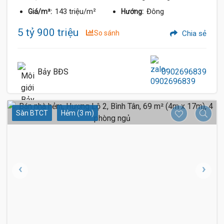
143 triệu/m²
Đông
Giá/m²:
Hướng:
5 tỷ 900 triệu
So sánh
Chia sẻ
Bảy BĐS
0902696839
Sàn BTCT
Hẻm (3 m)