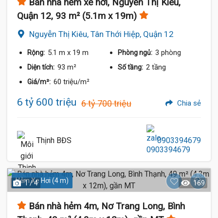
Bán nhà hẻm xe hơi, Nguyễn Thị Kiêu,
Quận 12, 93 m² (5.1m x 19m)
Nguyễn Thị Kiêu, Tân Thới Hiệp, Quận 12
5.1 m
x 19 m
3 phòng
Rộng:
Phòng ngủ:
93 m²
2 tầng
Diện tích:
Số tầng:
60 triệu/m²
Giá/m²:
6 tỷ 600 triệu
6 tỷ 700 triệu
Chia sẻ
Thịnh BĐS
0903394679
Hẻm Xe Hơi (4 m)
1 / 4
169
Bán nhà hẻm 4m, Nơ Trang Long, Bình