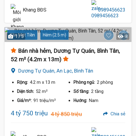
Khang BĐS
0989456623
Gần Mặt Tiền
Hẻm (2.5 m)
1 / 5
8
Bán nhà hẻm, Dương Tự Quán, Bình Tân,
52 m² (4.2m x 13m)
Dương Tự Quán, An Lạc, Bình Tân
4.2 m
x 13 m
2 phòng
Rộng:
Phòng ngủ:
52 m²
2 tầng
Diện tích:
Số tầng:
91 triệu/m²
Nam
Giá/m²:
Hướng:
4 tỷ 750 triệu
4 tỷ 850 triệu
Chia sẻ