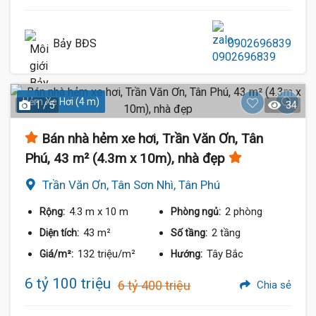
Bảy BĐS
0902696839
Hẻm Xe Hơi (4 m)
1 / 5
34
Bán nhà hẻm xe hơi, Trần Văn Ơn, Tân
Phú, 43 m² (4.3m x 10m), nhà đẹp
Trần Văn Ơn, Tân Sơn Nhì, Tân Phú
4.3 m
x 10 m
2 phòng
Rộng:
Phòng ngủ:
43 m²
2 tầng
Diện tích:
Số tầng:
132 triệu/m²
Tây Bắc
Giá/m²:
Hướng:
6 tỷ 100 triệu
6 tỷ 400 triệu
Chia sẻ