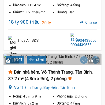
113.4 m²
4 tầng
Diện tích:
Số tầng:
156 triệu/m²
Bắc
Giá/m²:
Hướng:
18 tỷ 900 triệu
20 tỷ
Chia sẻ
Thúy An BĐS
0904439653
Sàn BTCT
Hẻm (3 m)
1 / 6
17
Bán nhà hẻm, Võ Thành Trang, Tân Bình,
37.2 m² (4.3m x 9m), 2 phòng
Võ Thành Trang, Bảy Hiền, Tân Bình
4.3 m
x 9 m
2 phòng
Rộng:
Phòng ngủ:
37.2 m²
4 tầng
Diện tích:
Số tầng: