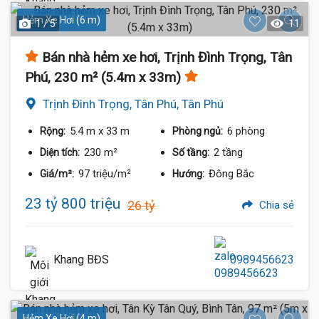
Hẻm Xe Hơi (6 m)
1 / 5
11
Bán nhà hẻm xe hơi, Trịnh Đình Trọng, Tân
Phú, 230 m² (5.4m x 33m)
Trịnh Đình Trọng, Tân Phú, Tân Phú
5.4 m
x 33 m
6 phòng
Rộng:
Phòng ngủ:
230 m²
2 tầng
Diện tích:
Số tầng:
97 triệu/m²
Đông Bắc
Giá/m²:
Hướng:
23 tỷ 800 triệu
26 tỷ
Chia sẻ
Khang BĐS
0989456623
Hẻm Xe Hơi (4 m)