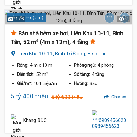
Hẻm Xe Hơi (5 m)
1 / 5
3
Bán nhà hẻm xe hơi, Liên Khu 10-11, Bình
Tân, 52 m² (4m x 13m), 4 tầng
Liên Khu 10-11, Bình Trị Đông, Bình Tân
4 m
x 13 m
4 phòng
Rộng:
Phòng ngủ:
52 m²
4 tầng
Diện tích:
Số tầng:
104 triệu/m²
Bắc
Giá/m²:
Hướng:
5 tỷ 400 triệu
5 tỷ 600 triệu
Chia sẻ
Khang BĐS
0989456623