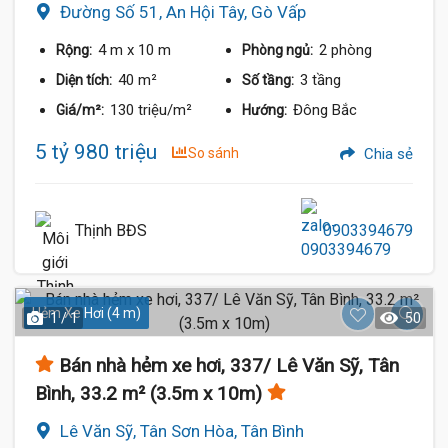
Đường Số 51, An Hội Tây, Gò Vấp
4 m
x 10 m
2 phòng
Rộng:
Phòng ngủ:
40 m²
3 tầng
Diện tích:
Số tầng:
130 triệu/m²
Đông Bắc
Giá/m²:
Hướng:
5 tỷ 980 triệu
So sánh
Chia sẻ
Thịnh BĐS
0903394679
Hẻm Xe Hơi (4 m)
1 / 1
50
Bán nhà hẻm xe hơi, 337/ Lê Văn Sỹ, Tân
Bình, 33.2 m² (3.5m x 10m)
Lê Văn Sỹ, Tân Sơn Hòa, Tân Bình