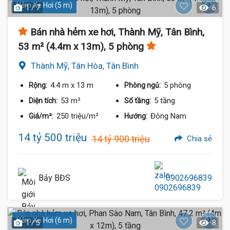
Hẻm Xe Hơi (5 m)
1 / 7
6
Bán nhà hẻm xe hơi, Thành Mỹ, Tân Bình,
53 m² (4.4m x 13m), 5 phòng
Thành Mỹ, Tân Hòa, Tân Bình
4.4 m
x 13 m
5 phòng
Rộng:
Phòng ngủ:
53 m²
5 tầng
Diện tích:
Số tầng:
250 triệu/m²
Đông Nam
Giá/m²:
Hướng:
14 tỷ 500 triệu
14 tỷ 900 triệu
Chia sẻ
Bảy BĐS
0902696839
Hẻm Xe Hơi (6 m)
1 / 5
8