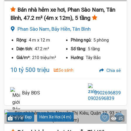
Bán nhà hẻm xe hơi, Phan Sào Nam, Tân
Bình, 47.2 m² (4m x 12m), 5 tầng
Phan Sào Nam, Bảy Hiền, Tân Bình
4 m
x 12 m
5 phòng
Rộng:
Phòng ngủ:
47.2 m²
5 tầng
Diện tích:
Số tầng:
210 triệu/m²
Tây Bắc
Giá/m²:
Hướng:
10 tỷ 500 triệu
So sánh
Chia sẻ
Bảy BĐS
0902696839
Thiết Kế Đẹp
Hẻm Xe Hơi (4 m)
1 / 4
25