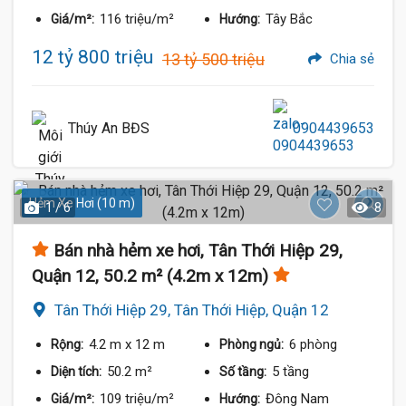
116 triệu/m²
Tây Bắc
Giá/m²:
Hướng:
12 tỷ 800 triệu
13 tỷ 500 triệu
Chia sẻ
Thúy An BĐS
0904439653
4.35 Tỷ
Hẻm Xe Hơi (10 m)
1 / 6
8
Bán nhà hẻm xe hơi, Tân Thới Hiệp 29,
Quận 12, 50.2 m² (4.2m x 12m)
Tân Thới Hiệp 29, Tân Thới Hiệp, Quận 12
4.2 m
x 12 m
6 phòng
Rộng:
Phòng ngủ:
50.2 m²
5 tầng
Diện tích:
Số tầng:
109 triệu/m²
Đông Nam
Giá/m²:
Hướng: