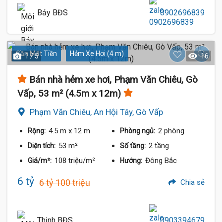
Bảy BĐS
0902696839
Gần Mặt Tiền
Hẻm Xe Hơi (4 m)
1 / 5
16
Bán nhà hẻm xe hơi, Phạm Văn Chiêu, Gò
Vấp, 53 m² (4.5m x 12m)
Phạm Văn Chiêu, An Hội Tây, Gò Vấp
4.5 m
x 12 m
2 phòng
Rộng:
Phòng ngủ:
53 m²
2 tầng
Diện tích:
Số tầng:
108 triệu/m²
Đông Bắc
Giá/m²:
Hướng:
6 tỷ
6 tỷ 100 triệu
Chia sẻ
Thịnh BĐS
0903394679