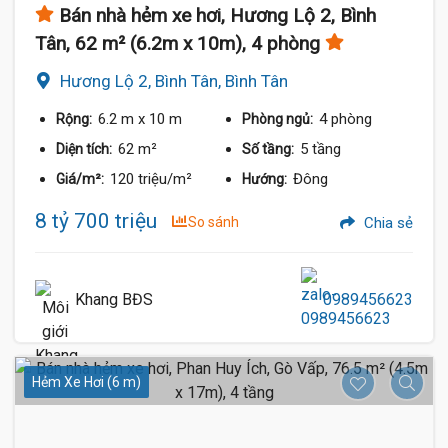
Bán nhà hẻm xe hơi, Hương Lộ 2, Bình
Tân, 62 m² (6.2m x 10m), 4 phòng
Hương Lộ 2, Bình Tân, Bình Tân
6.2 m
x 10 m
4 phòng
Rộng:
Phòng ngủ:
62 m²
5 tầng
Diện tích:
Số tầng:
120 triệu/m²
Đông
Giá/m²:
Hướng:
8 tỷ 700 triệu
So sánh
Chia sẻ
Khang BĐS
0989456623
Hẻm Xe Hơi (6 m)