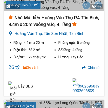
Nhà Mặt Tiền (16 m)
1 / 5
19
Nhà Mặt tiền Hoàng Văn Thụ P.4 Tân Bình,
4.4m x 20m vuông vức, 4 Tầng
Hoàng Văn Thụ, Tân Sơn Nhất, Tân Bình
4.4 m
x 20 m
5 phòng
Rộng:
Phòng ngủ:
68.2 m²
4 tầng
Diện tích:
Số tầng:
372 triệu/m²
Tây Bắc
Giá/m²:
Hướng:
26 tỷ
So sánh
Chia sẻ
Bảy BĐS
0902696839
Hẻm Xe Hơi (4 m)
1 / 7
84