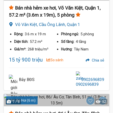
Bán nhà hẻm xe hơi, Võ Văn Kiệt, Quận 1,
57.2 m² (3.6m x 19m), 5 phòng
Võ Văn Kiệt, Cầu Ông Lãnh, Quận 1
3.6 m
x 19 m
5 phòng
Rộng:
Phòng ngủ:
57.2 m²
4 tầng
Diện tích:
Số tầng:
268 triệu/m²
Tây Nam
Giá/m²:
Hướng:
15 tỷ 900 triệu
So sánh
Chia sẻ
Bảy BĐS
0902696839
Hẻm Xe Hơi (6 m)
1 / 6
52