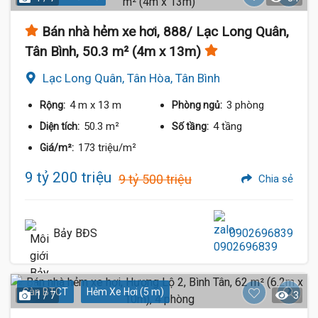
Bán nhà hẻm xe hơi, 888/ Lạc Long Quân,
Tân Bình, 50.3 m² (4m x 13m)
Lạc Long Quân, Tân Hòa, Tân Bình
4 m
x 13 m
3 phòng
Rộng:
Phòng ngủ:
50.3 m²
4 tầng
Diện tích:
Số tầng:
173 triệu/m²
Giá/m²:
9 tỷ 200 triệu
9 tỷ 500 triệu
Chia sẻ
Bảy BĐS
0902696839
Sàn BTCT
Hẻm Xe Hơi (5 m)
1 / 7
3