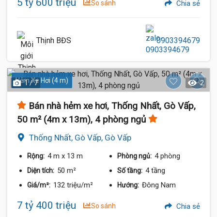
5 tỷ 600 triệu
So sánh
Chia sẻ
Thịnh BĐS
0903394679
Hẻm Xe Hơi (4 m)
1 / 7
2
Bán nhà hẻm xe hơi, Thống Nhất, Gò Vấp,
50 m² (4m x 13m), 4 phòng ngủ
Thống Nhất, Gò Vấp, Gò Vấp
4 m
x 13 m
4 phòng
Rộng:
Phòng ngủ:
50 m²
4 tầng
Diện tích:
Số tầng:
132 triệu/m²
Đông Nam
Giá/m²:
Hướng:
7 tỷ 400 triệu
So sánh
Chia sẻ