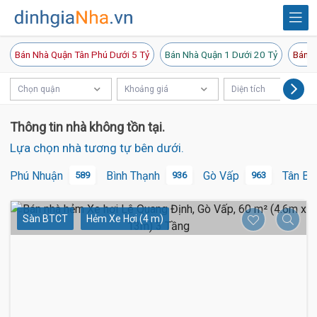
Bán Nhà Quận Tân Phú Dưới 5 Tỷ
Bán Nhà Quận 1 Dưới 20 Tỷ
Bán N
Chọn quận
Khoảng giá
Diện tích
Thông tin nhà không tồn tại.
Lựa chọn nhà tương tự bên dưới.
Phú Nhuận
Bình Thạnh
Gò Vấp
Tân Bì
589
936
963
Sàn BTCT
Hẻm Xe Hơi (4 m)