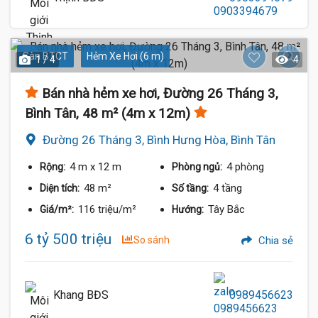
Sàn BTCT
Hẻm Xe Hơi (6 m)
1 / 4
4
Bán nhà hẻm xe hơi, Đường 26 Tháng 3,
Bình Tân, 48 m² (4m x 12m)
Đường 26 Tháng 3, Bình Hưng Hòa, Bình Tân
4 m
x 12 m
4 phòng
Rộng:
Phòng ngủ:
48 m²
4 tầng
Diện tích:
Số tầng:
116 triệu/m²
Tây Bắc
Giá/m²:
Hướng:
6 tỷ 500 triệu
So sánh
Chia sẻ
Khang BĐS
0989456623