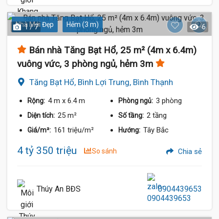
Nhà Mới Đẹp
Hẻm (3 m)
1 / 7
6
Bán nhà Tăng Bạt Hổ, 25 m² (4m x 6.4m)
vuông vức, 3 phòng ngủ, hẻm 3m
Tăng Bạt Hổ, Bình Lợi Trung, Bình Thạnh
4 m
x 6.4 m
3 phòng
Rộng:
Phòng ngủ:
25 m²
2 tầng
Diện tích:
Số tầng:
161 triệu/m²
Tây Bắc
Giá/m²:
Hướng:
4 tỷ 350 triệu
So sánh
Chia sẻ
Thúy An BĐS
0904439653