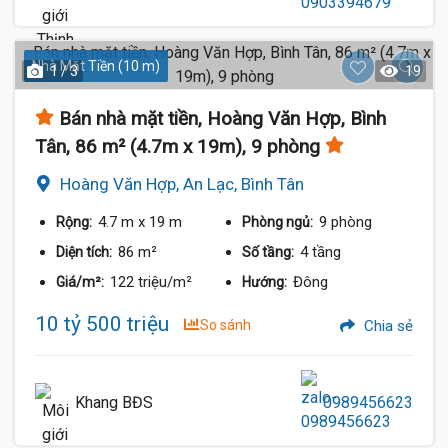
Nhà Mặt Tiền (10 m)
1 / 3
19
Bán nhà mặt tiền, Hoàng Văn Hợp, Bình
Tân, 86 m² (4.7m x 19m), 9 phòng
Hoàng Văn Hợp, An Lạc, Bình Tân
4.7 m
x 19 m
9 phòng
Rộng:
Phòng ngủ:
86 m²
4 tầng
Diện tích:
Số tầng:
122 triệu/m²
Đông
Giá/m²:
Hướng:
10 tỷ 500 triệu
So sánh
Chia sẻ
Khang BĐS
0989456623