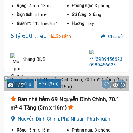
4 m
x 13 m
3 phòng
Rộng:
Phòng ngủ:
51 m²
3 tầng
Diện tích:
Số tầng:
113 triệu/m²
Tây
Giá/m²:
Hướng:
6 tỷ 600 triệu
So sánh
Chia sẻ
Khang BĐS
0989456623
Hẻm Thông
Hẻm (3 m)
1 / 5
93
Bán nhà hẻm 69 Nguyễn Đình Chính, 70.1
m² 4 Tầng (5m x 16m)
Nguyễn Đình Chính, Phú Nhuận, Phú Nhuận
5 m
x 16 m
3 phòng
Rộng:
Phòng ngủ: