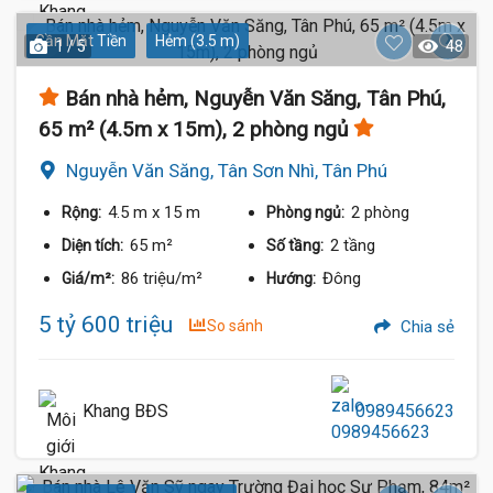
Gần Mặt Tiền
Hẻm (3.5 m)
1 / 5
48
Bán nhà hẻm, Nguyễn Văn Săng, Tân Phú,
65 m² (4.5m x 15m), 2 phòng ngủ
Nguyễn Văn Săng, Tân Sơn Nhì, Tân Phú
4.5 m
x 15 m
2 phòng
Rộng:
Phòng ngủ:
65 m²
2 tầng
Diện tích:
Số tầng:
86 triệu/m²
Đông
Giá/m²:
Hướng:
5 tỷ 600 triệu
So sánh
Chia sẻ
Khang BĐS
0989456623