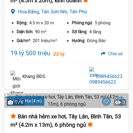
m² (4.5m x 20m), kinh doanh
Hoa Bằng, Tân Sơn Nhì, Tân Phú
4.5 m
x 20 m
5 phòng
Rộng:
Phòng ngủ:
90 m²
4 tầng
Diện tích:
Số tầng:
201 triệu/m²
Đông Bắc
Giá/m²:
Hướng:
19 tỷ 500 triệu
22 tỷ
Chia sẻ
Khang BĐS
0989456623
Hẻm Xe Hơi (4 m)
1 / 6
3
Bán nhà hẻm xe hơi, Tây Lân, Bình Tân, 53
m² (4.2m x 13m), 6 phòng ngủ