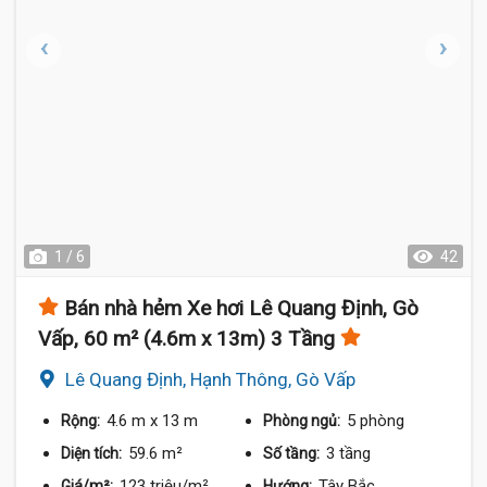
1 / 6
42
Bán nhà hẻm Xe hơi Lê Quang Định, Gò
Vấp, 60 m² (4.6m x 13m) 3 Tầng
Lê Quang Định, Hạnh Thông, Gò Vấp
4.6 m
x 13 m
5 phòng
Rộng:
Phòng ngủ:
59.6 m²
3 tầng
Diện tích:
Số tầng:
123 triệu/m²
Tây Bắc
Giá/m²:
Hướng: