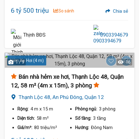
6 tỷ 500 triệu
So sánh
Chia sẻ
Thịnh BĐS
0903394679
Hẻm Xe Hơi (4 m)
1 / 9
16
Bán nhà hẻm xe hơi, Thạnh Lộc 48, Quận
12, 58 m² (4m x 15m), 3 phòng
Thạnh Lộc 48, An Phú Đông, Quận 12
4 m
x 15 m
3 phòng
Rộng:
Phòng ngủ:
58 m²
3 tầng
Diện tích:
Số tầng:
80 triệu/m²
Đông Nam
Giá/m²:
Hướng: