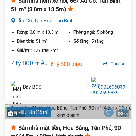
Bán nhà hẻm xe hơi, 86/ Âu Cơ, Tân Bình,
51 m² (3.8m x 13.5m)
Âu Cơ, Tân Hòa, Tân Bình
3.8 m
x 13.5 m
5 phòng
Rộng:
Phòng ngủ:
51 m²
5 tầng
Diện tích:
Số tầng:
129 triệu/m²
Giá/m²:
7 tỷ 800 triệu
8 tỷ 500 triệu
Chia sẻ
Bảy BĐS
0902696839
Nhà Mặt Tiền (15 m)
1 / 5
5
Bán nhà mặt tiền, Hoa Bằng, Tân Phú, 90