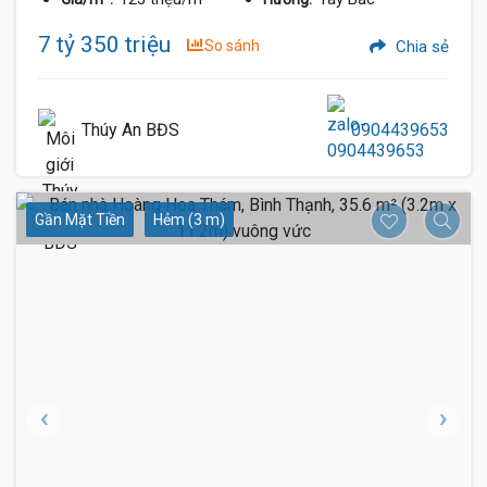
7 tỷ 350 triệu
So sánh
Chia sẻ
Thúy An BĐS
0904439653
Gần Mặt Tiền
Hẻm (3 m)