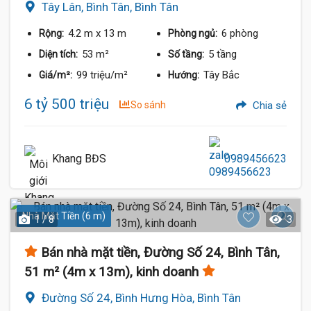
Tây Lân, Bình Tân, Bình Tân
4.2 m
x 13 m
6 phòng
Rộng:
Phòng ngủ:
53 m²
5 tầng
Diện tích:
Số tầng:
99 triệu/m²
Tây Bắc
Giá/m²:
Hướng:
6 tỷ 500 triệu
So sánh
Chia sẻ
Khang BĐS
0989456623
Nhà Mặt Tiền (6 m)
1 / 8
3
Bán nhà mặt tiền, Đường Số 24, Bình Tân,
51 m² (4m x 13m), kinh doanh
Đường Số 24, Bình Hưng Hòa, Bình Tân