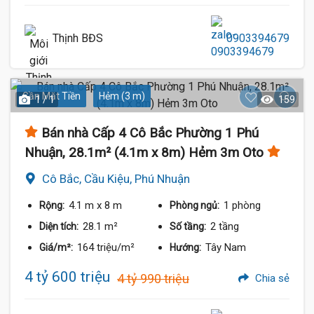
Thịnh BĐS
0903394679
Gần Mặt Tiền
Hẻm (3 m)
1 / 1
159
Bán nhà Cấp 4 Cô Bắc Phường 1 Phú
Nhuận, 28.1m² (4.1m x 8m) Hẻm 3m Oto
Cô Bắc, Cầu Kiệu, Phú Nhuận
4.1 m
x 8 m
1 phòng
Rộng:
Phòng ngủ:
28.1 m²
2 tầng
Diện tích:
Số tầng:
164 triệu/m²
Tây Nam
Giá/m²:
Hướng:
4 tỷ 600 triệu
4 tỷ 990 triệu
Chia sẻ