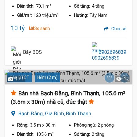
70.1 m²
4 tầng
Diện tích:
Số tầng:
120 triệu/m²
Tây Nam
Giá/m²:
Hướng:
10 tỷ
So sánh
Chia sẻ
Bảy BĐS
0902696839
Sàn BTCT
Hẻm (2 m)
1 / 1
12
Bán nhà Bạch Đằng, Bình Thạnh, 105.6 m²
(3.5m x 30m) nhà cũ, đúc thật
Bạch Đằng, Gia Định, Bình Thạnh
3.5 m
x 30 m
2 phòng
Rộng:
Phòng ngủ:
105.6 m²
2 tầng
Diện tích:
Số tầng: