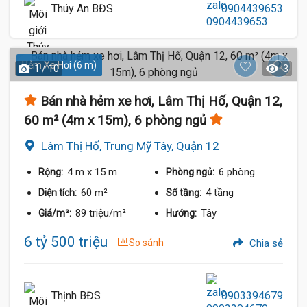
Thúy An BĐS
0904439653
Hẻm Xe Hơi (6 m)
1 / 10
3
Bán nhà hẻm xe hơi, Lâm Thị Hố, Quận 12,
60 m² (4m x 15m), 6 phòng ngủ
Lâm Thị Hố, Trung Mỹ Tây, Quận 12
4 m
x 15 m
6 phòng
Rộng:
Phòng ngủ:
60 m²
4 tầng
Diện tích:
Số tầng:
89 triệu/m²
Tây
Giá/m²:
Hướng:
6 tỷ 500 triệu
So sánh
Chia sẻ
Thịnh BĐS
0903394679