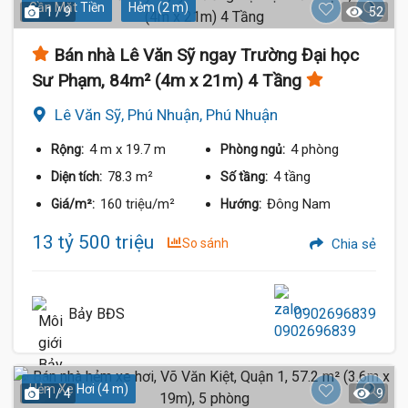
Gần Mặt Tiền
Hẻm (2 m)
1 / 9
52
Bán nhà Lê Văn Sỹ ngay Trường Đại học
Sư Phạm, 84m² (4m x 21m) 4 Tầng
Lê Văn Sỹ, Phú Nhuận, Phú Nhuận
4 m
x 19.7 m
4 phòng
Rộng:
Phòng ngủ:
78.3 m²
4 tầng
Diện tích:
Số tầng:
160 triệu/m²
Đông Nam
Giá/m²:
Hướng:
13 tỷ 500 triệu
So sánh
Chia sẻ
Bảy BĐS
0902696839
Hẻm Xe Hơi (4 m)
1 / 4
9