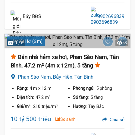
Bảy BĐS
0902696839
Hẻm Xe Hơi (6 m)
1 / 5
8
Bán nhà hẻm xe hơi, Phan Sào Nam, Tân
Bình, 47.2 m² (4m x 12m), 5 tầng
Phan Sào Nam, Bảy Hiền, Tân Bình
4 m
x 12 m
5 phòng
Rộng:
Phòng ngủ:
47.2 m²
5 tầng
Diện tích:
Số tầng:
210 triệu/m²
Tây Bắc
Giá/m²:
Hướng:
10 tỷ 500 triệu
So sánh
Chia sẻ