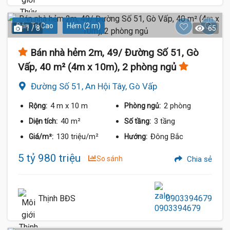
Dân Trí Cao
Hẻm (2 m)
1 / 8
65
Bán nhà hẻm 2m, 49/ Đường Số 51, Gò
Vấp, 40 m² (4m x 10m), 2 phòng ngủ
Đường Số 51, An Hội Tây, Gò Vấp
4 m
x 10 m
2 phòng
Rộng:
Phòng ngủ:
40 m²
3 tầng
Diện tích:
Số tầng:
130 triệu/m²
Đông Bắc
Giá/m²:
Hướng:
5 tỷ 980 triệu
So sánh
Chia sẻ
Thịnh BĐS
0903394679