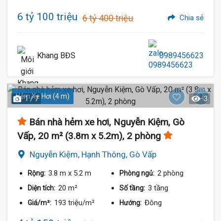
6 tỷ 100 triệu
6 tỷ 400 triệu
Chia sẻ
Khang BĐS
0989456623
Hẻm Xe Hơi (4 m)
1 / 7
3
Bán nhà hẻm xe hơi, Nguyễn Kiệm, Gò
Vấp, 20 m² (3.8m x 5.2m), 2 phòng
Nguyễn Kiệm, Hạnh Thông, Gò Vấp
3.8 m
x 5.2 m
2 phòng
Rộng:
Phòng ngủ:
20 m²
3 tầng
Diện tích:
Số tầng:
193 triệu/m²
Đông
Giá/m²:
Hướng: