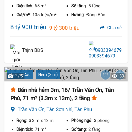
65 m²
5 tầng
Diện tích:
Số tầng:
105 triệu/m²
Đông Bắc
Giá/m²:
Hướng:
8 tỷ 900 triệu
9 tỷ 300 triệu
Chia sẻ
Thịnh BĐS
0903394679
Dân Trí Cao
Hẻm (3 m)
1 / 5
33
Bán nhà hẻm 3m, 16/ Trần Văn Ơn, Tân
Phú, 71 m² (3.3m x 13m), 2 tầng
Trần Văn Ơn, Tân Sơn Nhì, Tân Phú
3.3 m
x 13 m
3 phòng
Rộng:
Phòng ngủ:
71 m²
2 tầng
Diện tích:
Số tầng: