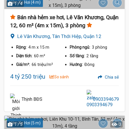
Hẻm Xe Hơi (4 m)
1 / 4
Bán nhà hẻm xe hơi, Lê Văn Khương, Quận
12, 60 m² (4m x 15m), 3 phòng
Lê Văn Khương, Tân Thới Hiệp, Quận 12
4 m
x 15 m
3 phòng
Rộng:
Phòng ngủ:
60 m²
2 tầng
Diện tích:
Số tầng:
66 triệu/m²
Đông
Giá/m²:
Hướng:
4 tỷ 250 triệu
So sánh
Chia sẻ
Thịnh BĐS
0903394679
Hẻm Xe Hơi (5 m)
1 / 5
3