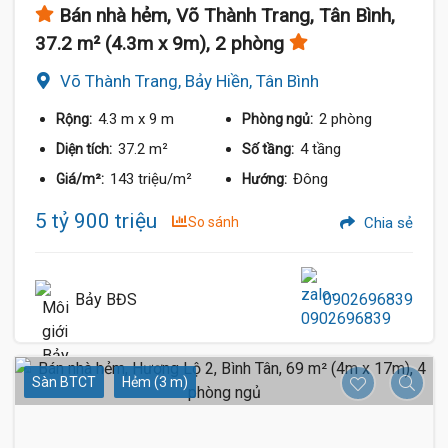
Bán nhà hẻm, Võ Thành Trang, Tân Bình,
37.2 m² (4.3m x 9m), 2 phòng
Võ Thành Trang, Bảy Hiền, Tân Bình
4.3 m
x 9 m
2 phòng
Rộng:
Phòng ngủ:
37.2 m²
4 tầng
Diện tích:
Số tầng:
143 triệu/m²
Đông
Giá/m²:
Hướng:
5 tỷ 900 triệu
So sánh
Chia sẻ
Bảy BĐS
0902696839
Sàn BTCT
Hẻm (3 m)