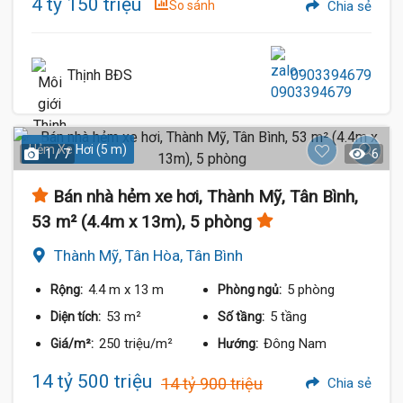
4 tỷ 150 triệu
So sánh
Chia sẻ
Thịnh BĐS
0903394679
Hẻm Xe Hơi (5 m)
1 / 7
6
Bán nhà hẻm xe hơi, Thành Mỹ, Tân Bình,
53 m² (4.4m x 13m), 5 phòng
Thành Mỹ, Tân Hòa, Tân Bình
4.4 m
x 13 m
5 phòng
Rộng:
Phòng ngủ:
53 m²
5 tầng
Diện tích:
Số tầng:
250 triệu/m²
Đông Nam
Giá/m²:
Hướng:
14 tỷ 500 triệu
14 tỷ 900 triệu
Chia sẻ