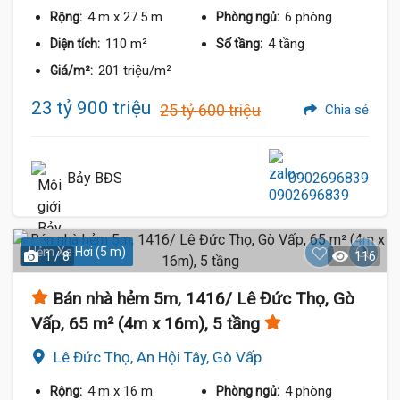
4 m
x 27.5 m
6 phòng
Rộng:
Phòng ngủ:
110 m²
4 tầng
Diện tích:
Số tầng:
201 triệu/m²
Giá/m²:
23 tỷ 900 triệu
25 tỷ 600 triệu
Chia sẻ
Bảy BĐS
0902696839
Hẻm Xe Hơi (5 m)
1 / 8
116
Bán nhà hẻm 5m, 1416/ Lê Đức Thọ, Gò
Vấp, 65 m² (4m x 16m), 5 tầng
Lê Đức Thọ, An Hội Tây, Gò Vấp
4 m
x 16 m
4 phòng
Rộng:
Phòng ngủ: