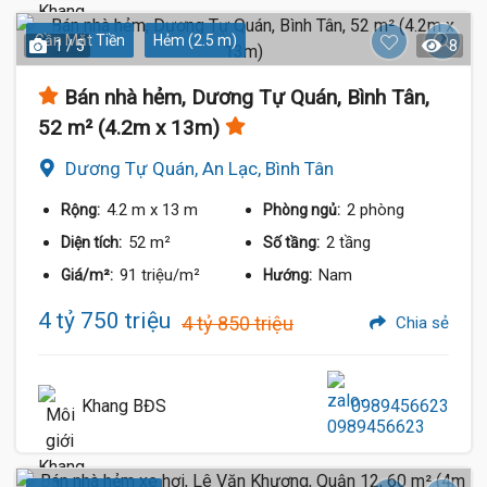
Gần Mặt Tiền
Hẻm (2.5 m)
1 / 5
8
Bán nhà hẻm, Dương Tự Quán, Bình Tân,
52 m² (4.2m x 13m)
Dương Tự Quán, An Lạc, Bình Tân
4.2 m
x 13 m
2 phòng
Rộng:
Phòng ngủ:
52 m²
2 tầng
Diện tích:
Số tầng:
91 triệu/m²
Nam
Giá/m²:
Hướng:
4 tỷ 750 triệu
4 tỷ 850 triệu
Chia sẻ
Khang BĐS
0989456623