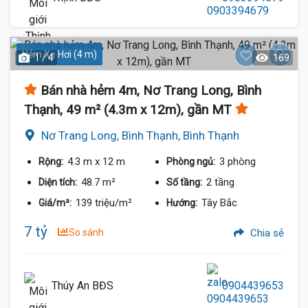
Hẻm Xe Hơi (4 m)
1 / 4
169
Bán nhà hẻm 4m, Nơ Trang Long, Bình
Thạnh, 49 m² (4.3m x 12m), gần MT
Nơ Trang Long, Bình Thạnh, Bình Thạnh
4.3 m
x 12 m
3 phòng
Rộng:
Phòng ngủ:
48.7 m²
2 tầng
Diện tích:
Số tầng:
139 triệu/m²
Tây Bắc
Giá/m²:
Hướng:
7 tỷ
So sánh
Chia sẻ
Thúy An BĐS
0904439653