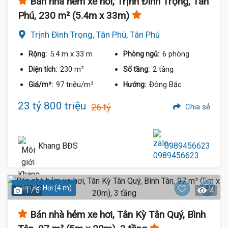
Bán nhà hẻm xe hơi, Trịnh Đình Trọng, Tân
Phú, 230 m² (5.4m x 33m)
Trịnh Đình Trọng, Tân Phú, Tân Phú
5.4 m
x 33 m
6 phòng
Rộng:
Phòng ngủ:
230 m²
2 tầng
Diện tích:
Số tầng:
97 triệu/m²
Đông Bắc
Giá/m²:
Hướng:
23 tỷ 800 triệu
26 tỷ
Chia sẻ
Khang BĐS
0989456623
Hẻm Xe Hơi (4 m)
1 / 5
4
Bán nhà hẻm xe hơi, Tân Kỳ Tân Quý, Bình