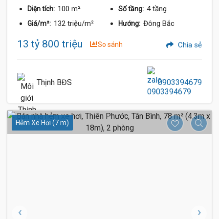
100 m²
4 tầng
Diện tích:
Số tầng:
132 triệu/m²
Đông Bắc
Giá/m²:
Hướng:
13 tỷ 800 triệu
So sánh
Chia sẻ
Thịnh BĐS
0903394679
Hẻm Xe Hơi (7 m)