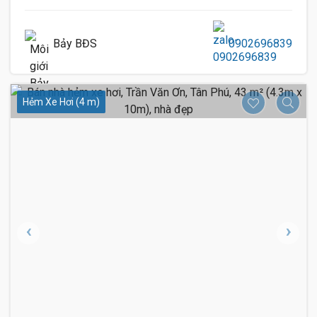
Bảy BĐS
0902696839
Hẻm Xe Hơi (4 m)