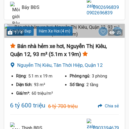
Bảy BĐS
0902696839
Thiết Kế Đẹp
Hẻm Xe Hơi (4 m)
1 / 4
25
Bán nhà hẻm xe hơi, Nguyễn Thị Kiêu,
Quận 12, 93 m² (5.1m x 19m)
Nguyễn Thị Kiêu, Tân Thới Hiệp, Quận 12
5.1 m
x 19 m
3 phòng
Rộng:
Phòng ngủ:
93 m²
2 tầng
Diện tích:
Số tầng:
60 triệu/m²
Giá/m²:
6 tỷ 600 triệu
6 tỷ 700 triệu
Chia sẻ
Thịnh BĐS
0903394679