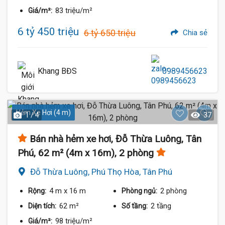
83 triệu/m²
Giá/m²:
6 tỷ 450 triệu
6 tỷ 650 triệu
Chia sẻ
Khang BĐS
0989456623
Hẻm Xe Hơi (4 m)
1 / 4
37
Bán nhà hẻm xe hơi, Đỗ Thừa Luông, Tân
Phú, 62 m² (4m x 16m), 2 phòng
Đỗ Thừa Luông, Phú Thọ Hòa, Tân Phú
4 m
x 16 m
2 phòng
Rộng:
Phòng ngủ:
62 m²
2 tầng
Diện tích:
Số tầng:
98 triệu/m²
Giá/m²: