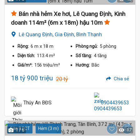
Bán nhà hẻm Xe hơi, Lê Quang Định, Kinh
doanh 114m² (6m x 18m) hậu 10m
Lê Quang Định, Gia Định, Bình Thạnh
6 m
x 18 m
5 phòng
Rộng:
Phòng ngủ:
113.4 m²
4 tầng
Diện tích:
Số tầng:
156 triệu/m²
Bắc
Giá/m²:
Hướng:
18 tỷ 900 triệu
20 tỷ
Chia sẻ
Thúy An BĐS
0904439653
Sàn BTCT
Hẻm (3 m)
1 / 6
17