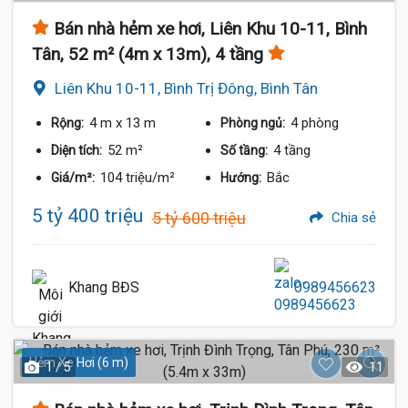
Bán nhà hẻm xe hơi, Liên Khu 10-11, Bình
Tân, 52 m² (4m x 13m), 4 tầng
Liên Khu 10-11, Bình Trị Đông, Bình Tân
4 m
x 13 m
4 phòng
Rộng:
Phòng ngủ:
52 m²
4 tầng
Diện tích:
Số tầng:
104 triệu/m²
Bắc
Giá/m²:
Hướng:
5 tỷ 400 triệu
5 tỷ 600 triệu
Chia sẻ
Khang BĐS
0989456623
Hẻm Xe Hơi (6 m)
1 / 5
11