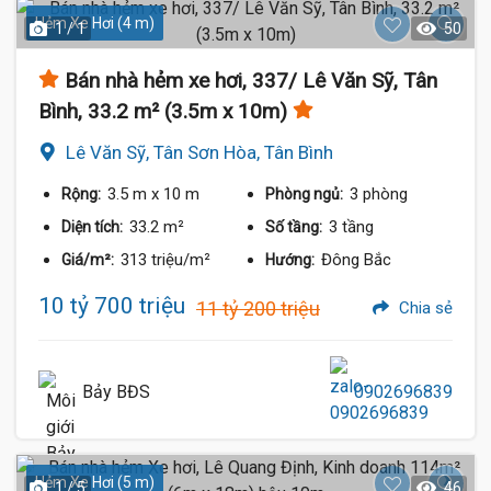
Hẻm Xe Hơi (4 m)
1 / 1
50
Bán nhà hẻm xe hơi, 337/ Lê Văn Sỹ, Tân
Bình, 33.2 m² (3.5m x 10m)
Lê Văn Sỹ, Tân Sơn Hòa, Tân Bình
3.5 m
x 10 m
3 phòng
Rộng:
Phòng ngủ:
33.2 m²
3 tầng
Diện tích:
Số tầng:
313 triệu/m²
Đông Bắc
Giá/m²:
Hướng:
10 tỷ 700 triệu
11 tỷ 200 triệu
Chia sẻ
Bảy BĐS
0902696839
Hẻm Xe Hơi (5 m)
1 / 5
46