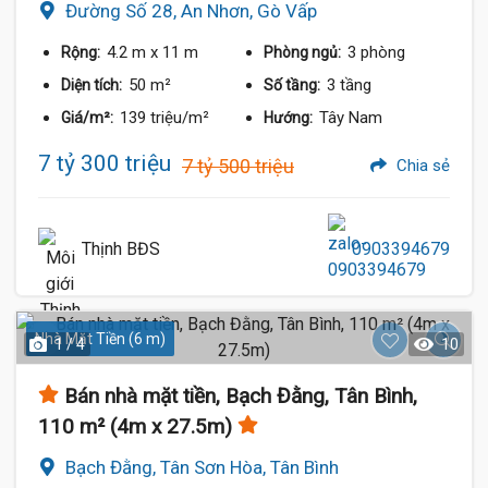
Đường Số 28, An Nhơn, Gò Vấp
4.2 m
x 11 m
3 phòng
Rộng:
Phòng ngủ:
50 m²
3 tầng
Diện tích:
Số tầng:
139 triệu/m²
Tây Nam
Giá/m²:
Hướng:
7 tỷ 300 triệu
7 tỷ 500 triệu
Chia sẻ
Thịnh BĐS
0903394679
Nhà Mặt Tiền (6 m)
1 / 4
10
Bán nhà mặt tiền, Bạch Đằng, Tân Bình,
110 m² (4m x 27.5m)
Bạch Đằng, Tân Sơn Hòa, Tân Bình