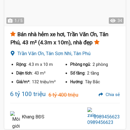
1 / 5
34
Bán nhà hẻm xe hơi, Trần Văn Ơn, Tân
Phú, 43 m² (4.3m x 10m), nhà đẹp
Trần Văn Ơn, Tân Sơn Nhì, Tân Phú
4.3 m
x 10 m
2 phòng
Rộng:
Phòng ngủ:
43 m²
2 tầng
Diện tích:
Số tầng:
132 triệu/m²
Tây Bắc
Giá/m²:
Hướng:
6 tỷ 100 triệu
6 tỷ 400 triệu
Chia sẻ
Khang BĐS
0989456623