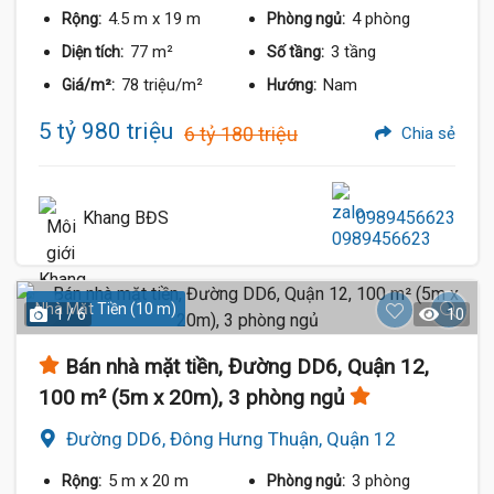
4.5 m
x 19 m
4 phòng
Rộng:
Phòng ngủ:
77 m²
3 tầng
Diện tích:
Số tầng:
78 triệu/m²
Nam
Giá/m²:
Hướng:
5 tỷ 980 triệu
6 tỷ 180 triệu
Chia sẻ
Khang BĐS
0989456623
Nhà Mặt Tiền (10 m)
1 / 6
10
Bán nhà mặt tiền, Đường DD6, Quận 12,
100 m² (5m x 20m), 3 phòng ngủ
Đường DD6, Đông Hưng Thuận, Quận 12
5 m
x 20 m
3 phòng
Rộng:
Phòng ngủ: