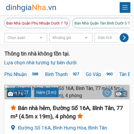
Bán Nhà Quận Phú Nhuận Dưới 7 Tỷ
Bán Nhà Quận Tân Bình Dưới 5 Tỷ
Chọn quận
Khoảng giá
Diện tích
Thông tin nhà không tồn tại.
Lựa chọn nhà tương tự bên dưới.
Phú Nhuận
Bình Thạnh
Gò Vấp
Tân Bì
588
927
960
Sàn BTCT
Hẻm (3 m)
1 / 6
2
Bán nhà hẻm, Đường Số 16A, Bình Tân, 77
m² (4.5m x 19m), 4 phòng
Đường Số 16A, Bình Hưng Hòa, Bình Tân