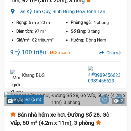
Tân, 97 m² (5m x 20m), 3 tầng
Tân Kỳ Tân Quý, Bình Hưng Hòa, Bình Tân
5 m
x 20 m
4 phòng
Rộng:
Phòng ngủ:
97 m²
3 tầng
Diện tích:
Số tầng:
82 triệu/m²
Đông Nam
Giá/m²:
Hướng:
9 tỷ 100 triệu
So sánh
Chia sẻ
Khang BĐS
0989456623
Hẻm Xe Hơi (5 m)
1 / 5
2
Bán nhà hẻm xe hơi, Đường Số 28, Gò
Vấp, 50 m² (4.2m x 11m), 3 phòng