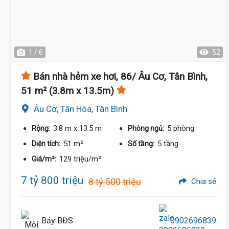
1 / 6
52
Bán nhà hẻm xe hơi, 86/ Âu Cơ, Tân Bình,
51 m² (3.8m x 13.5m)
Âu Cơ, Tân Hòa, Tân Bình
3.8 m
x 13.5 m
5 phòng
Rộng:
Phòng ngủ:
51 m²
5 tầng
Diện tích:
Số tầng:
129 triệu/m²
Giá/m²:
7 tỷ 800 triệu
8 tỷ 500 triệu
Chia sẻ
Bảy BĐS
0902696839