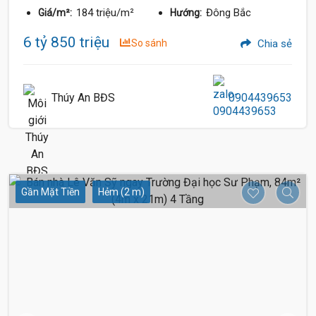
184 triệu/m²
Đông Bắc
Giá/m²:
Hướng:
6 tỷ 850 triệu
So sánh
Chia sẻ
Thúy An BĐS
0904439653
Gần Mặt Tiền
Hẻm (2 m)