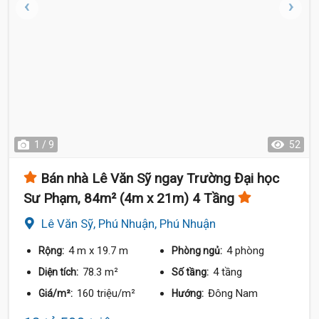
1 / 9
52
Bán nhà Lê Văn Sỹ ngay Trường Đại học
Sư Phạm, 84m² (4m x 21m) 4 Tầng
Lê Văn Sỹ, Phú Nhuận, Phú Nhuận
4 m
x 19.7 m
4 phòng
Rộng:
Phòng ngủ:
78.3 m²
4 tầng
Diện tích:
Số tầng:
160 triệu/m²
Đông Nam
Giá/m²:
Hướng: