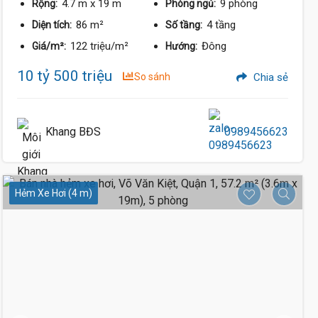
4.7 m
x 19 m
9 phòng
Rộng:
Phòng ngủ:
86 m²
4 tầng
Diện tích:
Số tầng:
122 triệu/m²
Đông
Giá/m²:
Hướng:
10 tỷ 500 triệu
So sánh
Chia sẻ
Khang BĐS
0989456623
Hẻm Xe Hơi (4 m)