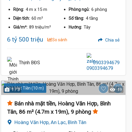
4 m
x 15 m
6 phòng
Rộng:
Phòng ngủ:
60 m²
4 tầng
Diện tích:
Số tầng:
89 triệu/m²
Tây
Giá/m²:
Hướng:
6 tỷ 500 triệu
So sánh
Chia sẻ
Thịnh BĐS
0903394679
Nhà Mặt Tiền (10 m)
1 / 3
19
Bán nhà mặt tiền, Hoàng Văn Hợp, Bình
Tân, 86 m² (4.7m x 19m), 9 phòng
Hoàng Văn Hợp, An Lạc, Bình Tân