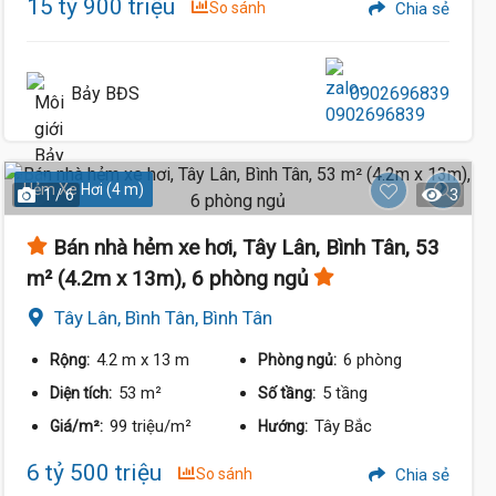
15 tỷ 900 triệu
So sánh
Chia sẻ
Bảy BĐS
0902696839
Hẻm Xe Hơi (4 m)
1 / 6
3
Bán nhà hẻm xe hơi, Tây Lân, Bình Tân, 53
m² (4.2m x 13m), 6 phòng ngủ
Tây Lân, Bình Tân, Bình Tân
4.2 m
x 13 m
6 phòng
Rộng:
Phòng ngủ:
53 m²
5 tầng
Diện tích:
Số tầng:
99 triệu/m²
Tây Bắc
Giá/m²:
Hướng:
6 tỷ 500 triệu
So sánh
Chia sẻ