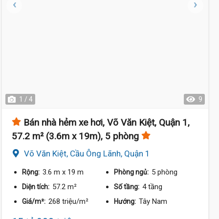
1 / 4
9
Bán nhà hẻm xe hơi, Võ Văn Kiệt, Quận 1,
57.2 m² (3.6m x 19m), 5 phòng
Võ Văn Kiệt, Cầu Ông Lãnh, Quận 1
3.6 m
x 19 m
5 phòng
Rộng:
Phòng ngủ:
57.2 m²
4 tầng
Diện tích:
Số tầng:
268 triệu/m²
Tây Nam
Giá/m²:
Hướng: