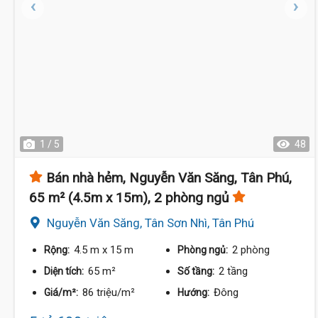
1 / 5
48
Bán nhà hẻm, Nguyễn Văn Săng, Tân Phú,
65 m² (4.5m x 15m), 2 phòng ngủ
Nguyễn Văn Săng, Tân Sơn Nhì, Tân Phú
4.5 m
x 15 m
2 phòng
Rộng:
Phòng ngủ:
65 m²
2 tầng
Diện tích:
Số tầng:
86 triệu/m²
Đông
Giá/m²:
Hướng: