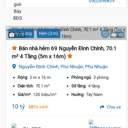
Hẻm Thông
Hẻm (3 m)
1 / 5
93
Bán nhà hẻm 69 Nguyễn Đình Chính, 70.1
m² 4 Tầng (5m x 16m)
Nguyễn Đình Chính, Phú Nhuận, Phú Nhuận
5 m
x 16 m
3 phòng
Rộng:
Phòng ngủ:
70.1 m²
4 tầng
Diện tích:
Số tầng:
120 triệu/m²
Tây Nam
Giá/m²:
Hướng:
10 tỷ
So sánh
Chia sẻ