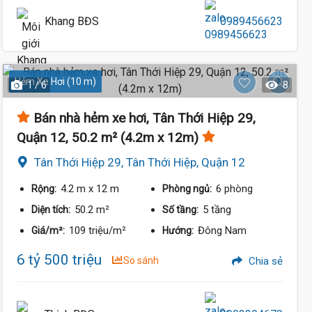
Khang BĐS
0989456623
Hẻm Xe Hơi (10 m)
1 / 6
8
Bán nhà hẻm xe hơi, Tân Thới Hiệp 29,
Quận 12, 50.2 m² (4.2m x 12m)
Tân Thới Hiệp 29, Tân Thới Hiệp, Quận 12
4.2 m
x 12 m
6 phòng
Rộng:
Phòng ngủ:
50.2 m²
5 tầng
Diện tích:
Số tầng:
109 triệu/m²
Đông Nam
Giá/m²:
Hướng:
6 tỷ 500 triệu
So sánh
Chia sẻ