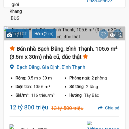
Sàn BTCT
Hẻm (2 m)
1 / 1
12
Bán nhà Bạch Đằng, Bình Thạnh, 105.6 m²
(3.5m x 30m) nhà cũ, đúc thật
Bạch Đằng, Gia Định, Bình Thạnh
3.5 m
x 30 m
2 phòng
Rộng:
Phòng ngủ:
105.6 m²
2 tầng
Diện tích:
Số tầng:
116 triệu/m²
Tây Bắc
Giá/m²:
Hướng:
12 tỷ 800 triệu
13 tỷ 500 triệu
Chia sẻ