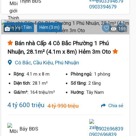
Thịnh BĐS
0903394679
Gần Mặt Tiền
Hẻm (3 m)
1 / 1
159
Bán nhà Cấp 4 Cô Bắc Phường 1 Phú
Nhuận, 28.1m² (4.1m x 8m) Hẻm 3m Oto
Cô Bắc, Cầu Kiệu, Phú Nhuận
4.1 m
x 8 m
1 phòng
Rộng:
Phòng ngủ:
28.1 m²
2 tầng
Diện tích:
Số tầng:
164 triệu/m²
Tây Nam
Giá/m²:
Hướng:
4 tỷ 600 triệu
4 tỷ 990 triệu
Chia sẻ
Bảy BĐS
0902696839