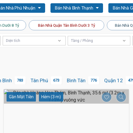
án Nhà Phú Nhuận
Bán Nhà Bình Thạnh
Bán Nhà 
n Dưới 8 Tỷ
Bán Nhà Quận Tân Bình Dưới 3 Tỷ
Bán Nhà Q
Diện tích
Tầng / Phòng
n Bình
Tân Phú
Bình Tân
Quận 12
783
673
776
47
Gần Mặt Tiền
Hẻm (3 m)