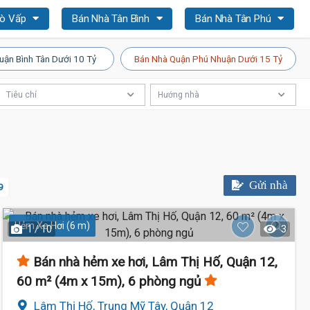
Gò Vấp
Bán Nhà Tân Bình
Bán Nhà Tân Phú
uận Bình Tân Dưới 10 Tỷ
Bán Nhà Quận Phú Nhuận Dưới 15 Tỷ
Tiêu chí
Hướng nhà
Gửi nhà
9
Hẻm Xe Hơi (6 m)
1 / 10
3
Bán nhà hẻm xe hơi, Lâm Thị Hố, Quận 12,
60 m² (4m x 15m), 6 phòng ngủ
Lâm Thị Hố, Trung Mỹ Tây, Quận 12