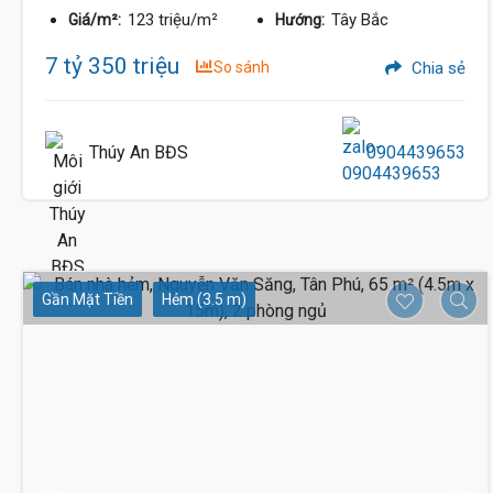
123 triệu/m²
Tây Bắc
Giá/m²:
Hướng:
7 tỷ 350 triệu
So sánh
Chia sẻ
Thúy An BĐS
0904439653
Gần Mặt Tiền
Hẻm (3.5 m)