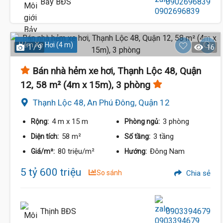
Bảy BĐS
0902696839
Hẻm Xe Hơi (4 m)
1 / 9
16
Bán nhà hẻm xe hơi, Thạnh Lộc 48, Quận
12, 58 m² (4m x 15m), 3 phòng
Thạnh Lộc 48, An Phú Đông, Quận 12
4 m
x 15 m
3 phòng
Rộng:
Phòng ngủ:
58 m²
3 tầng
Diện tích:
Số tầng:
80 triệu/m²
Đông Nam
Giá/m²:
Hướng:
5 tỷ 600 triệu
So sánh
Chia sẻ
Thịnh BĐS
0903394679