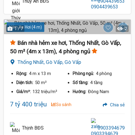
Thúy An BĐS
0904439653
Hẻm Xe Hơi (4 m)
1 / 7
2
Bán nhà hẻm xe hơi, Thống Nhất, Gò Vấp,
50 m² (4m x 13m), 4 phòng ngủ
Thống Nhất, Gò Vấp, Gò Vấp
4 m
x 13 m
4 phòng
Rộng:
Phòng ngủ:
50 m²
4 tầng
Diện tích:
Số tầng:
132 triệu/m²
Đông Nam
Giá/m²:
Hướng:
7 tỷ 400 triệu
So sánh
Chia sẻ
Thịnh BĐS
0903394679