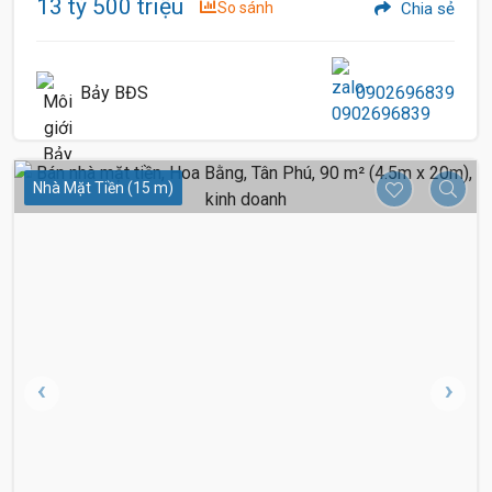
13 tỷ 500 triệu
So sánh
Chia sẻ
Bảy BĐS
0902696839
Nhà Mặt Tiền (15 m)