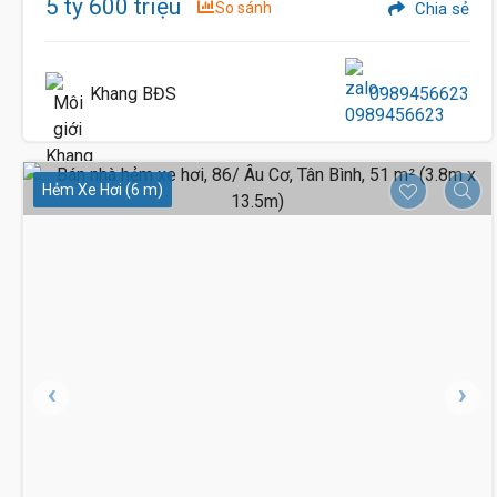
5 tỷ 600 triệu
So sánh
Chia sẻ
Khang BĐS
0989456623
Hẻm Xe Hơi (6 m)