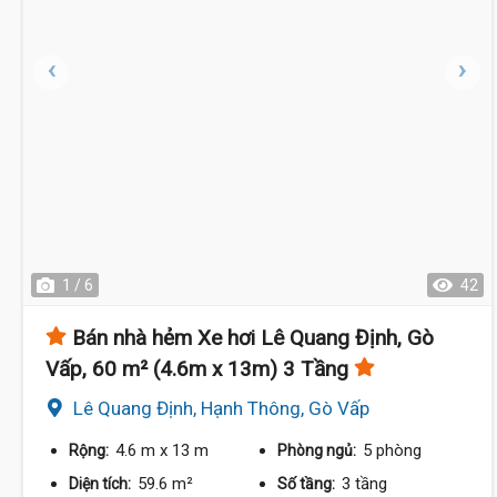
1 / 6
42
Bán nhà hẻm Xe hơi Lê Quang Định, Gò
Vấp, 60 m² (4.6m x 13m) 3 Tầng
Lê Quang Định, Hạnh Thông, Gò Vấp
4.6 m
x 13 m
5 phòng
Rộng:
Phòng ngủ:
59.6 m²
3 tầng
Diện tích:
Số tầng: