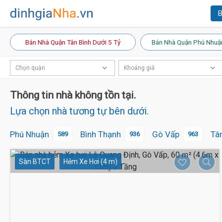
B
Bán Nhà Quận Tân Bình Dưới 5 Tỷ
Bán Nhà Quận Phú Nhuậ
Chọn quận
Khoảng giá
Thông tin nhà không tồn tại.
Lựa chọn nhà tương tự bên dưới.
Phú Nhuận
Bình Thạnh
Gò Vấp
Tâ
589
936
963
Sàn BTCT
Hẻm Xe Hơi (4 m)