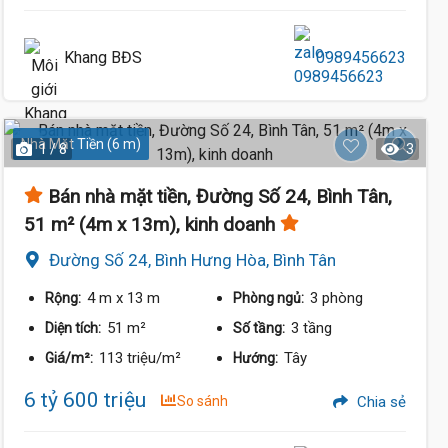
Khang BĐS
0989456623
Nhà Mặt Tiền (6 m)
1 / 8
3
Bán nhà mặt tiền, Đường Số 24, Bình Tân,
51 m² (4m x 13m), kinh doanh
Đường Số 24, Bình Hưng Hòa, Bình Tân
4 m
x 13 m
3 phòng
Rộng:
Phòng ngủ:
51 m²
3 tầng
Diện tích:
Số tầng:
113 triệu/m²
Tây
Giá/m²:
Hướng:
6 tỷ 600 triệu
So sánh
Chia sẻ