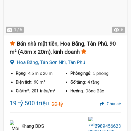
1 / 5
5
Bán nhà mặt tiền, Hoa Bằng, Tân Phú, 90
m² (4.5m x 20m), kinh doanh
Hoa Bằng, Tân Sơn Nhì, Tân Phú
4.5 m
x 20 m
5 phòng
Rộng:
Phòng ngủ:
90 m²
4 tầng
Diện tích:
Số tầng:
201 triệu/m²
Đông Bắc
Giá/m²:
Hướng:
19 tỷ 500 triệu
22 tỷ
Chia sẻ
Khang BĐS
0989456623