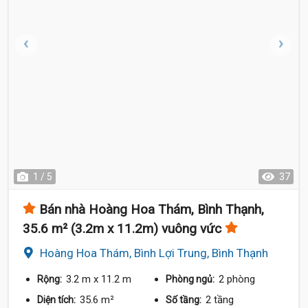
1 / 5
37
Bán nhà Hoàng Hoa Thám, Bình Thạnh,
35.6 m² (3.2m x 11.2m) vuông vức
Hoàng Hoa Thám, Bình Lợi Trung, Bình Thạnh
3.2 m
x 11.2 m
2 phòng
Rộng:
Phòng ngủ:
35.6 m²
2 tầng
Diện tích:
Số tầng: