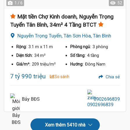
1 / 6
52
Mặt tiền Chợ Kinh doanh, Nguyễn Trọng
Tuyển Tân Bình, 34m² 4 Tầng BTCT
Nguyễn Trọng Tuyển, Tân Sơn Hòa, Tân Bình
3.1 m
x 11 m
3 phòng
Rộng:
Phòng ngủ:
34 m²
4 tầng
Diện tích:
Số tầng:
209 triệu/m²
Đông Nam
Giá/m²:
Hướng:
7 tỷ 990 triệu
So sánh
Chia sẻ
Bảy BĐS
0902696839
Xem thêm 5410 nhà