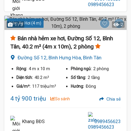
Hẻm Xe Hơi (4 m)
1 / 3
2
Bán nhà hẻm xe hơi, Đường Số 12, Bình
Tân, 40.2 m² (4m x 10m), 2 phòng
Đường Số 12, Bình Hưng Hòa, Bình Tân
4 m
x 10 m
2 phòng
Rộng:
Phòng ngủ:
40.2 m²
2 tầng
Diện tích:
Số tầng:
117 triệu/m²
Đông
Giá/m²:
Hướng:
4 tỷ 900 triệu
So sánh
Chia sẻ
Khang BĐS
0989456623