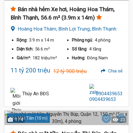
Bán nhà hẻm Xe hơi, Hoàng Hoa Thám,
Bình Thạnh, 56.6 m² (3.9m x 14m)
Hoàng Hoa Thám, Bình Lợi Trung, Bình Thạnh
3.9 m
x 14 m
4 phòng
Rộng:
Phòng ngủ:
56.6 m²
4 tầng
Diện tích:
Số tầng:
182 triệu/m²
Đông Nam
Giá/m²:
Hướng:
11 tỷ 200 triệu
12 tỷ 900 triệu
Chia sẻ
Thúy An BĐS
0904439653
Nhà Mặt Tiền (10 m)
1 / 4
23