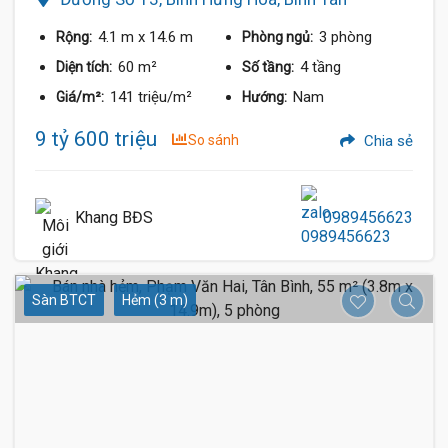
4.1 m
x 14.6 m
3 phòng
Rộng:
Phòng ngủ:
60 m²
4 tầng
Diện tích:
Số tầng:
141 triệu/m²
Nam
Giá/m²:
Hướng:
9 tỷ 600 triệu
So sánh
Chia sẻ
Khang BĐS
0989456623
Sàn BTCT
Hẻm (3 m)