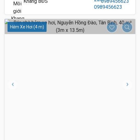
Khang BĐS
0989456623
Hẻm Xe Hơi (4 m)