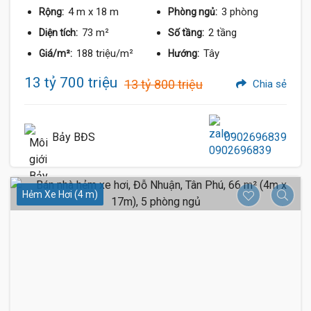
4 m
x 18 m
3 phòng
Rộng:
Phòng ngủ:
73 m²
2 tầng
Diện tích:
Số tầng:
188 triệu/m²
Tây
Giá/m²:
Hướng:
13 tỷ 700 triệu
13 tỷ 800 triệu
Chia sẻ
Bảy BĐS
0902696839
Hẻm Xe Hơi (4 m)