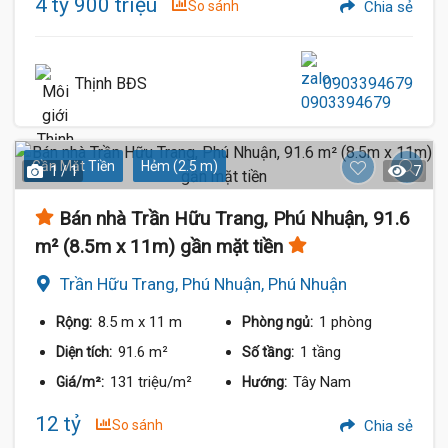
4 tỷ 900 triệu
So sánh
Chia sẻ
Thịnh BĐS
0903394679
Gần Mặt Tiền
Hẻm (2.5 m)
1 / 1
7
Bán nhà Trần Hữu Trang, Phú Nhuận, 91.6
m² (8.5m x 11m) gần mặt tiền
Trần Hữu Trang, Phú Nhuận, Phú Nhuận
8.5 m
x 11 m
1 phòng
Rộng:
Phòng ngủ:
91.6 m²
1 tầng
Diện tích:
Số tầng:
131 triệu/m²
Tây Nam
Giá/m²:
Hướng:
12 tỷ
So sánh
Chia sẻ