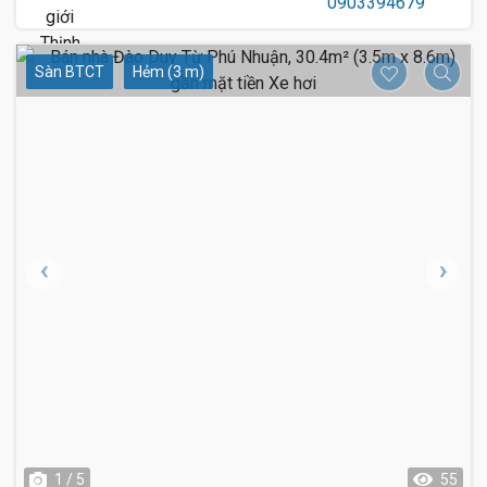
Sàn BTCT
Hẻm (3 m)
1 / 5
55