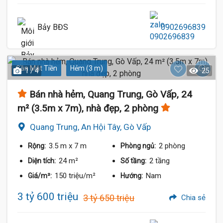
Bảy BĐS
0902696839
Gần Mặt Tiền
Hẻm (3 m)
1 / 4
25
Bán nhà hẻm, Quang Trung, Gò Vấp, 24
m² (3.5m x 7m), nhà đẹp, 2 phòng
Quang Trung, An Hội Tây, Gò Vấp
3.5 m
x 7 m
2 phòng
Rộng:
Phòng ngủ:
24 m²
2 tầng
Diện tích:
Số tầng:
150 triệu/m²
Nam
Giá/m²:
Hướng:
3 tỷ 600 triệu
3 tỷ 650 triệu
Chia sẻ