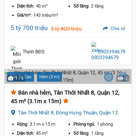
40 m²
2 tầng
Diện tích:
Số tầng:
143 triệu/m²
Giá/m²:
5 tỷ 700 triệu
5 tỷ 800 triệu
Chia sẻ
Thịnh BĐS
0903394679
Dân Trí Cao
Hẻm (3 m)
1 / 6
2
Bán nhà hẻm, Tân Thới Nhất 8, Quận 12,
45 m² (3.1m x 15m)
Tân Thới Nhất 8, Đông Hưng Thuận, Quận 12
3.1 m
x 15 m
1 phòng
Rộng:
Phòng ngủ:
45 m²
1 tầng
Diện tích:
Số tầng: