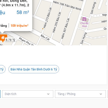
e hơi, Đồng Đen,
 (4.9m x 11.7m), 2
iệu
58 m²
 tầng
109 triệu/m²
6.78 Tỷ
 Tỷ
Bán Nhà Quận Tân Bình Dưới 6 Tỷ
Diện tích
Tầng / Phòng