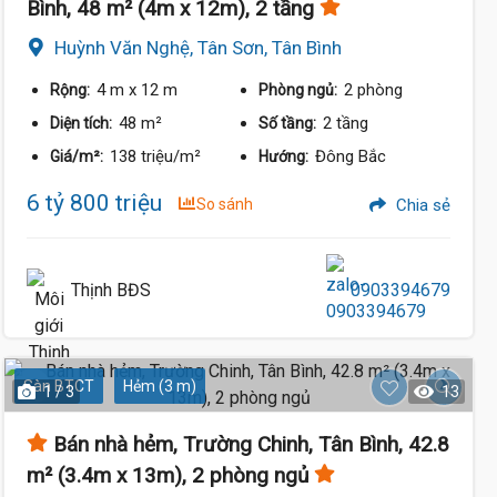
Bình, 48 m² (4m x 12m), 2 tầng
Huỳnh Văn Nghệ, Tân Sơn, Tân Bình
4 m
x 12 m
2 phòng
Rộng:
Phòng ngủ:
48 m²
2 tầng
Diện tích:
Số tầng:
138 triệu/m²
Đông Bắc
Giá/m²:
Hướng:
6 tỷ 800 triệu
So sánh
Chia sẻ
Thịnh BĐS
0903394679
Sàn BTCT
Hẻm (3 m)
1 / 3
13
Bán nhà hẻm, Trường Chinh, Tân Bình, 42.8
m² (3.4m x 13m), 2 phòng ngủ