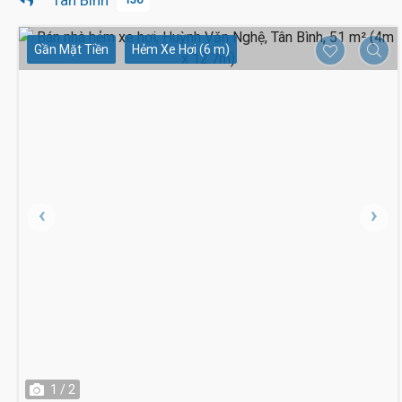
Tân Bình
Gần Mặt Tiền
Hẻm Xe Hơi (6 m)
1 / 2