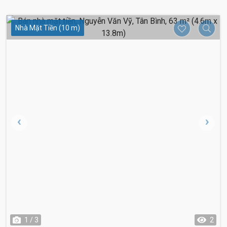
Nhà Mặt Tiền (10 m)
6.7 Tỷ
1 / 3
2