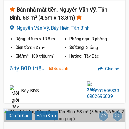
Bán nhà mặt tiền, Nguyễn Văn Vỹ, Tân
 Tỷ
Bình, 63 m² (4.6m x 13.8m)
6.7 Tỷ
Nguyễn Văn Vỹ, Bảy Hiền, Tân Bình
6.8 Tỷ
4.6 m
x 13.8 m
3 phòng
Rộng:
Phòng ngủ:
63 m²
2 tầng
Diện tích:
Số tầng:
108 triệu/m²
Tây Bắc
Giá/m²:
Hướng:
6 tỷ 800 triệu
So sánh
Chia sẻ
Bảy BĐS
0902696839
Dân Trí Cao
Hẻm (3 m)