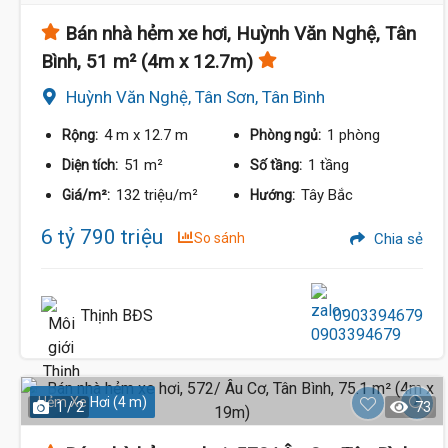
Bán nhà hẻm xe hơi, Huỳnh Văn Nghệ, Tân
6.8
Bình, 51 m² (4m x 12.7m)
Huỳnh Văn Nghệ, Tân Sơn, Tân Bình
4 m
x 12.7 m
1 phòng
Rộng:
Phòng ngủ:
51 m²
1 tầng
Diện tích:
Số tầng:
132 triệu/m²
Tây Bắc
Giá/m²:
Hướng:
6 tỷ 790 triệu
So sánh
Chia sẻ
Thịnh BĐS
0903394679
Hẻm Xe Hơi (4 m)
1 / 2
73