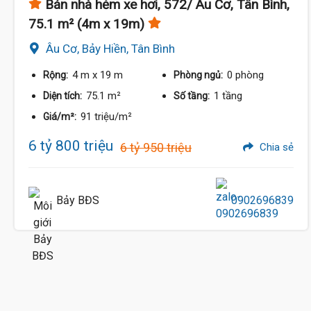
Bán nhà hẻm xe hơi, 572/ Âu Cơ, Tân Bình,
75.1 m² (4m x 19m)
Âu Cơ, Bảy Hiền, Tân Bình
4 m
x 19 m
0 phòng
Rộng:
Phòng ngủ:
75.1 m²
1 tầng
Diện tích:
Số tầng:
91 triệu/m²
Giá/m²:
6 tỷ 800 triệu
6 tỷ 950 triệu
Chia sẻ
Bảy BĐS
0902696839