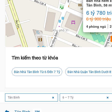
Bán nhà hẻm x
Tân Bình, 58 m²
tầng
6 tỷ 780 tr
6 tỷ 900 triệu
4 phòng ngủ
2
Tìm kiếm theo từ khóa
Bán Nhà Tân Bình Từ 6 Đến 7 Tỷ
Bán Nhà Quận Tân Bình Dưới 8
Tân Bình
6 – 7 Tỷ
136