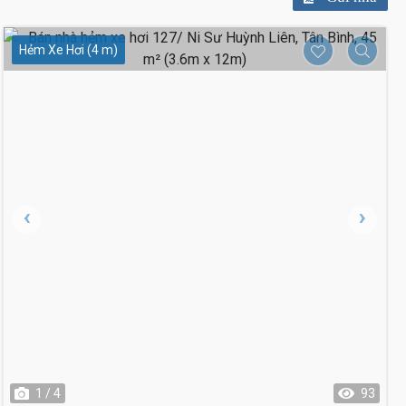
Hẻm Xe Hơi (4 m)
6.9 Tỷ
1 / 4
93