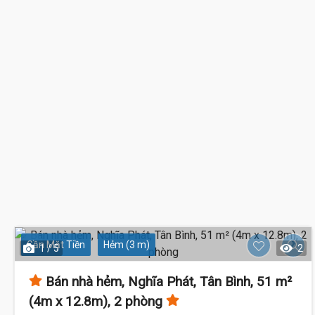
Gần Mặt Tiền
Hẻm (3 m)
1 / 5
2
Bán nhà hẻm, Nghĩa Phát, Tân Bình, 51 m²
(4m x 12.8m), 2 phòng