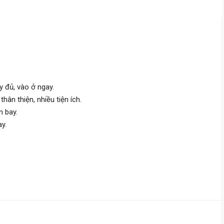
Ni Sư Huỳnh Liên,
Bảy Hiền
4.2 m
x 11 m
3 tầng
DT:
46 m²
4 phòng
ng
107 triệu/m²
Nam
5 tỷ 600 triệu
ầy đủ, vào ở ngay.
thân thiện, nhiều tiện ích.
Hồng Lạc,
Bảy Hiền
n bay.
4 m
x 12.5 m
4 tầng
y.
DT:
52 m²
4 phòng
ng
138 triệu/m²
Đông
8 tỷ
Âu Cơ,
Bảy Hiền
4 m
x 15 m
3 tầng
DT:
60 m²
2 phòng
ng