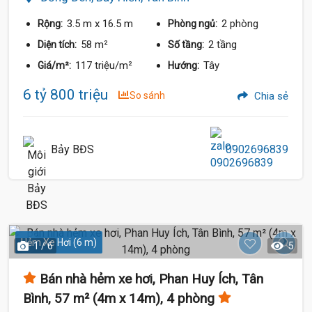
3.5 m
x 16.5 m
2 phòng
Rộng:
Phòng ngủ:
58 m²
2 tầng
Diện tích:
Số tầng:
117 triệu/m²
Tây
Giá/m²:
Hướng:
6 tỷ 800 triệu
So sánh
Chia sẻ
Bảy BĐS
0902696839
Hẻm Xe Hơi (6 m)
1 / 6
5
Bán nhà hẻm xe hơi, Phan Huy Ích, Tân
Bình, 57 m² (4m x 14m), 4 phòng