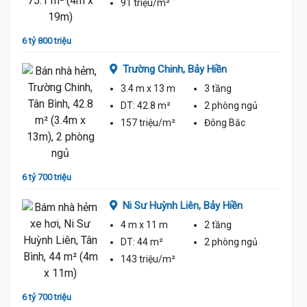
91 triệu/m²
6 tỷ 800 triệu
6 tỷ 60
Trường Chinh,
Bảy Hiền
3.4 m
x 13 m
3 tầng
ủ
DT:
42.8 m²
2 phòng
ngủ
157 triệu/m²
Đông Bắc
6.7 Tỷ
7 tỷ
6 tỷ 700 triệu
Ni Sư Huỳnh Liên,
Bảy Hiền
4 m
x 11 m
2 tầng
ủ
DT:
44 m²
2 phòng
ngủ
143 triệu/m²
7 tỷ
8 Tỷ
6 tỷ 700 triệu