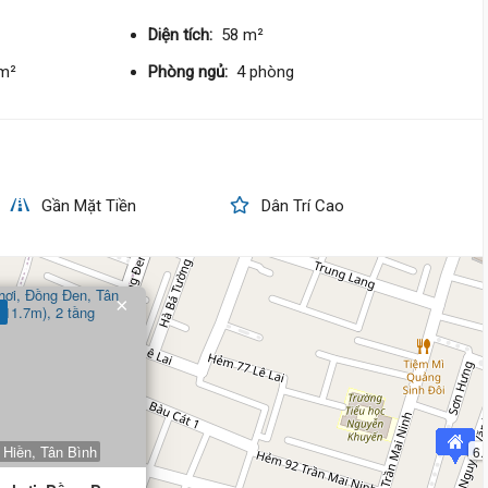
129 triệu/m²
Tây
Diện tích:
58 m²
8 tỷ
/m²
Phòng ngủ:
4 phòng
Trần Mai Ninh,
Bảy Hiền
3 m
x 16 m
4 tầng
DT:
52 m²
6 phòng
ng
141 triệu/m²
Nam
Gần Mặt Tiền
Dân Trí Cao
6.8 Tỷ
8 tỷ 160 triệu
Lạc Long Quân,
Bảy Hiền
×
4 m
x 15 m
4 tầng
DT:
59.3 m²
4 phòng
ng
129 triệu/m²
8 tỷ 200 triệu
Hiền, Tân Bình
6.