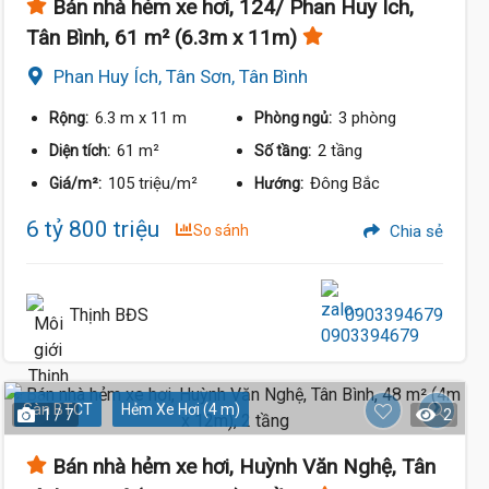
Bán nhà hẻm xe hơi, 124/ Phan Huy Ích,
Tân Bình, 61 m² (6.3m x 11m)
Phan Huy Ích, Tân Sơn, Tân Bình
6.3 m
x 11 m
3 phòng
Rộng:
Phòng ngủ:
61 m²
2 tầng
Diện tích:
Số tầng:
105 triệu/m²
Đông Bắc
Giá/m²:
Hướng:
6 tỷ 800 triệu
So sánh
Chia sẻ
Thịnh BĐS
0903394679
Sàn BTCT
Hẻm Xe Hơi (4 m)
1 / 7
2
Bán nhà hẻm xe hơi, Huỳnh Văn Nghệ, Tân