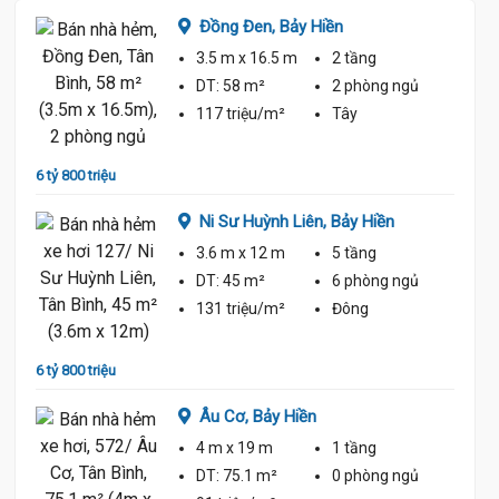
Đồng Đen,
Bảy Hiền
3.5 m
x 16.5 m
2 tầng
ủ
DT:
58 m²
2 phòng
ngủ
117 triệu/m²
Tây
6 tỷ 800 triệu
6 tỷ 70
Ni Sư Huỳnh Liên,
Bảy Hiền
3.6 m
x 12 m
5 tầng
ủ
DT:
45 m²
6 phòng
ngủ
131 triệu/m²
Đông
6 tỷ 800 triệu
6 tỷ 90
Âu Cơ,
Bảy Hiền
4 m
x 19 m
1 tầng
ủ
DT:
75.1 m²
0 phòng
ngủ