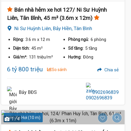
Bán nhà hẻm xe hơi 127/ Ni Sư Huỳnh
Liên, Tân Bình, 45 m² (3.6m x 12m)
Ni Sư Huỳnh Liên, Bảy Hiền, Tân Bình
3.6 m
x 12 m
6 phòng
Rộng:
Phòng ngủ:
45 m²
5 tầng
Diện tích:
Số tầng:
131 triệu/m²
Đông
Giá/m²:
Hướng:
6 tỷ 800 triệu
So sánh
Chia sẻ
Bảy BĐS
0902696839
Hẻm Xe Hơi (10 m)
1 / 4