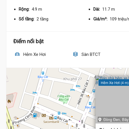
Rộng:
4.9 m
Dài:
11.7 m
Số tầng:
2 tầng
Giá/m²:
109 triệu
Điểm nổi bật
Hẻm Xe Hơi
Sàn BTCT
Hẻm Xe Hơi (4 m)
Đồng Đen, Bảy 