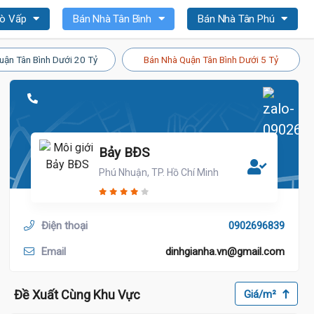
Gò Vấp
Bán Nhà Tân Bình
Bán Nhà Tân Phú
uận Tân Bình Dưới 20 Tỷ
Bán Nhà Quận Tân Bình Dưới 5 Tỷ
Bảy BĐS
Phú Nhuận, TP. Hồ Chí Minh
Điện thoại
0902696839
Email
dinhgianha.vn@gmail.com
Đề Xuất Cùng Khu Vực
Giá/m²